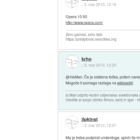
::
2. mar 2010, 12:15
Opera 10.50
http://www.opera.com/
Zero games, zero talk.
https://pristytools.neocities.org
krho
::
2. mar 2010, 12:20
@HeMan: Če je odstona točka, potem narediš 
Mogoče ti pomaga razlaga na
wikipediji
si.Mail odprto-kodni odjemalec elektronske po
Uredite si svojo zbirko filmov, serij in iger - ht
jlpktnst
::
2. mar 2010, 12:37
Ma je treba podpirat underdoge, sploh če ima