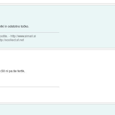
tki in odstotno točko.
šte. - http://www.simail.si
tp://xcollect.sf.net
50 ni pa še fertik.