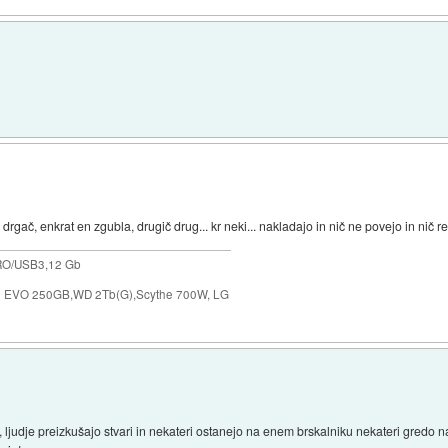
drgač, enkrat en zgubla, drugič drug... kr neki... nakladajo in nič ne povejo in nič re
RO/USB3,12 Gb
0 EVO 250GB,WD 2Tb(G),Scythe 700W, LG
, ljudje preizkušajo stvari in nekateri ostanejo na enem brskalniku nekateri gredo 