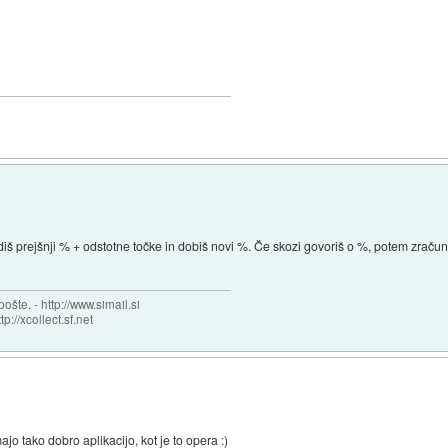
prejšnji % + odstotne točke in dobiš novi %. Če skozi govoriš o %, potem zračunaš
šte. - http://www.simail.si
tp://xcollect.sf.net
jo tako dobro aplikacijo, kot je to opera :)