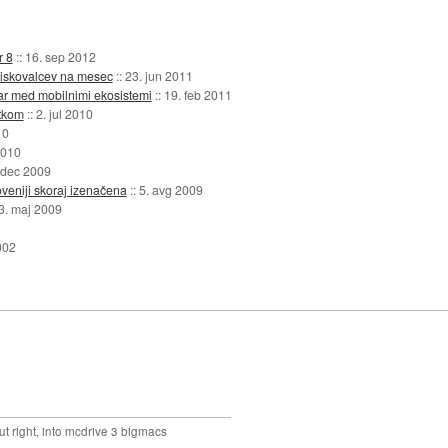
r 8
::
16. sep 2012
obiskovalcev na mesec
::
23. jun 2011
ar med mobilnimi ekosistemi
::
19. feb 2011
itkom
::
2. jul 2010
10
2010
 dec 2009
oveniji skoraj izenačena
::
5. avg 2009
3. maj 2009
002
out right, into mcdrive 3 bigmacs