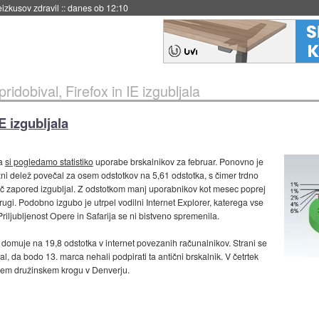
naslednji dve leti
::
danes ob 11:37
idobival, Firefox in IE izgubljala
E izgubljala
da
si pogledamo statistiko
uporabe brskalnikov za februar. Ponovno je
ni delež povečal za osem odstotkov na 5,61 odstotka, s čimer trdno
retjič zapored izgubljal. Z odstotkom manj uporabnikov kot mesec poprej
gi. Podobno izgubo je utrpel vodilni Internet Explorer, katerega vse
riljubljenost Opere in Safarija se ni bistveno spremenila.
j domuje na 19,8 odstotka v internet povezanih računalnikov. Strani se
, da bodo 13. marca nehali podpirati ta antični brskalnik. V četrtek
jem družinskem krogu v Denverju.