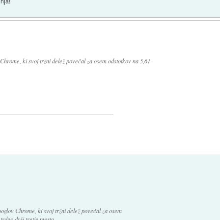
nja!
hrome, ki svoj tržni delež povečal za osem odstotkov na 5,61
oglov Chrome, ki svoj tržni delež povečal za osem
trdno drži tretje mesto.