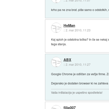
::
2. mar 2010, 11:07
krho pa ne zna brat. piše samo o odstotkih,
HeMan
::
2. mar 2010, 11:23
Kaj sploh je odstotna točka? In če se nekaj 
tega stanja.
ABX
::
2. mar 2010, 11:27
Google Chrome je odličen za večje firme. Za
Dejansko je dodaten browser ki ne zahteva
Vaša inštalacija je uspešno spodletela!
filip007