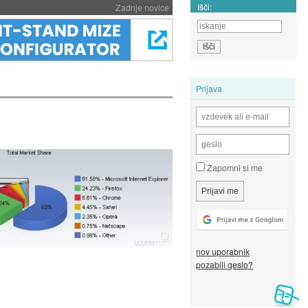
Išči:
Zadnje novice
Prijava
Zapomni si me
nov uporabnik
pozabili geslo?