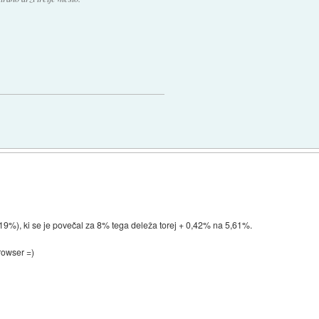
5,19%), ki se je povečal za 8% tega deleža torej + 0,42% na 5,61%.
rowser =)