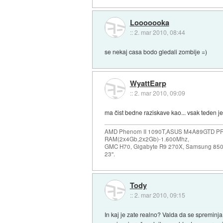
Looooooka
::
2. mar 2010, 08:44
se nekaj casa bodo gledali zombije =)
WyattEarp
::
2. mar 2010, 09:09
ma čist bedne raziskave kao... vsak teden je 
AMD Phenom II 1090T,ASUS M4A89GTD P
RAM(2x4Gb,2x2Gb)-1.600Mhz,
GMC H70, Gigabyte R9 270X, Samsung 85
23''.
Tody
::
2. mar 2010, 09:15
In kaj je zate realno? Valda da se spreminja