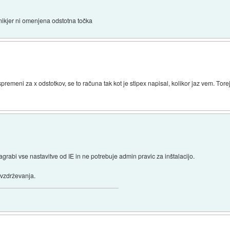
 nikjer ni omenjena odstotna točka
spremeni za x odstotkov, se to računa tak kot je stipex napisal, kolikor jaz vem. Tor
grabi vse nastavitve od IE in ne potrebuje admin pravic za inštalacijo.
 vzdrževanja.