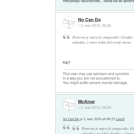
menjavajo računalnike... valda da se spremi
No Can Do
::
2. mar 2010, 09:25
Ponovno je največji zmagovalec Googlov C
odstotka, s čimer trdno drži tretje mesto.
Kaj?
This user may use sarcasm and cynicism
in a way you are not accustomed to.
You might suffer severe mental damage.
McAjvar
::
2. mar 2010, 09:29
No Can Do
je
2. mar 2010 ob 09:25
izjavil
:
Ponovno je največji zmagovalec Go
odstotkov na 5,61 odstotka, s čimer 