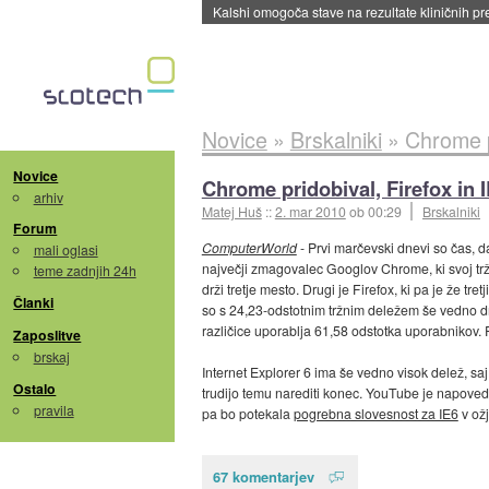
Sandisk že prodal več kot polovico SSD-jev za 
Novice
»
Brskalniki
»
Chrome pr
Novice
Chrome pridobival, Firefox in I
arhiv
Matej Huš
::
2. mar 2010
ob 00:29
Brskalniki
Forum
ComputerWorld
- Prvi marčevski dnevi so čas, 
mali oglasi
največji zmagovalec Googlov Chrome, ki svoj trž
teme zadnjih 24h
drži tretje mesto. Drugi je Firefox, ki pa je že t
Članki
so s 24,23-odstotnim tržnim deležem še vedno dru
različice uporablja 61,58 odstotka uporabnikov. P
Zaposlitve
brskaj
Internet Explorer 6 ima še vedno visok delež, sa
Ostalo
trudijo temu narediti konec. YouTube je napovedal
pravila
pa bo potekala
pogrebna slovesnost za IE6
v ož
67 komentarjev