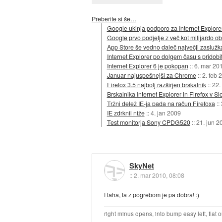
Preberite si še…
Google ukinja podporo za Internet Explore
Google prvo podjetje z več kot milijardo 
App Store še vedno daleč največji zaslužk
Internet Explorer po dolgem času s pridob
Internet Explorer 6 je pokopan
::
6. mar 20
Januar najuspešnejši za Chrome
::
2. feb 
Firefox 3.5 najbolj razširjen brskalnik
::
22.
Brskalnika Internet Explorer in Firefox v Sl
Tržni delež IE-ja pada na račun Firefoxa
::
IE zdrknil niže
::
4. jan 2009
Test monitorja Sony CPDG520
::
21. jun 2
SkyNet
::
2. mar 2010, 08:08
Haha, ta z pogrebom je pa dobra! :)
right minus opens, into bump easy left, flat 