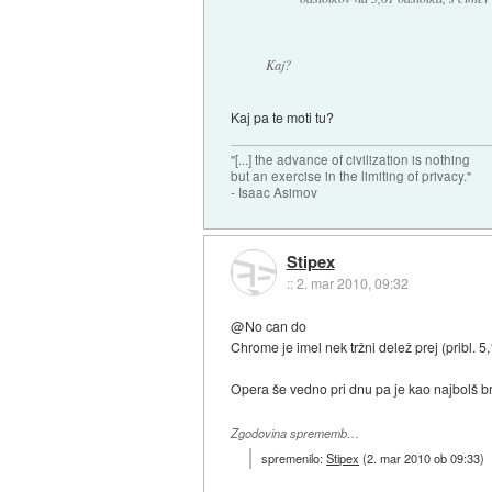
Kaj?
Kaj pa te moti tu?
"[...] the advance of civilization is nothing
but an exercise in the limiting of privacy."
- Isaac Asimov
Stipex
::
2. mar 2010, 09:32
@No can do
Chrome je imel nek tržni delež prej (pribl. 
Opera še vedno pri dnu pa je kao najbolš b
Zgodovina sprememb…
spremenilo:
Stipex
(
2. mar 2010 ob 09:33
)