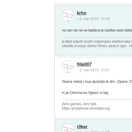
krho
::
2. mar 2010, 10:18
no can do ne ve kakšna je razlika med odsto
si.Mail odprto-kodni odjemalec elektronske po
Uredite si svojo zbirko filmov, serij in iger - ht
filip007
::
2. mar 2010, 10:21
Opera nekaj v kup spravlja te dni...Opera 10.
In ja Chrome bo t'glavn ni kej.
Zero games, zero talk.
https://pristytools.neocities.org
r0ker