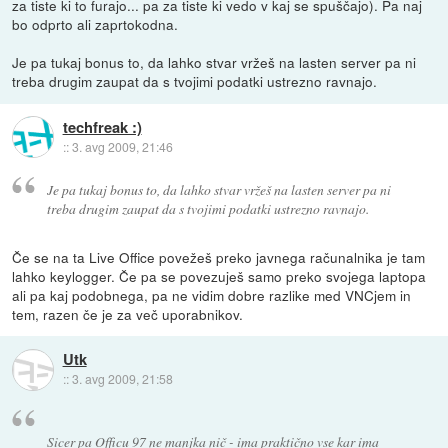
za tiste ki to furajo... pa za tiste ki vedo v kaj se spuščajo). Pa naj
bo odprto ali zaprtokodna.
Je pa tukaj bonus to, da lahko stvar vržeš na lasten server pa ni
treba drugim zaupat da s tvojimi podatki ustrezno ravnajo.
techfreak :)
::
3. avg 2009, 21:46
Je pa tukaj bonus to, da lahko stvar vržeš na lasten server pa ni
treba drugim zaupat da s tvojimi podatki ustrezno ravnajo.
Če se na ta Live Office povežeš preko javnega računalnika je tam
lahko keylogger. Če pa se povezuješ samo preko svojega laptopa
ali pa kaj podobnega, pa ne vidim dobre razlike med VNCjem in
tem, razen če je za več uporabnikov.
Utk
::
3. avg 2009, 21:58
Sicer pa Officu 97 ne manjka nič - ima praktično vse kar ima