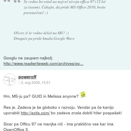
Še vedno bo ostal na največ nivoju offica 97 (12 let
za časom). Čakajte, da pride MS Office 2010, boste
presenečeni! :)
Oliver, ti še vedno delaš na MS? ;)
Drugače pa pride kmalu Google Wave
Googlu ne zaupam najbolj:
http://www.readwriteweb.com/archives/go...
poweroff
::
3. avg 2009, 15:51
Hm, MS-ju pa? GUID in Melissa anyone?
Res je. Zadeva je še globoko v razvoju. Vendar pa če kanijo
uporabiti
http://extjs.com/
bo zadeva znala dobiti hiter pospešek!
Sicer pa Officu 97 ne manjka nič - ima praktično vse kar ima
OpenOffice 3.