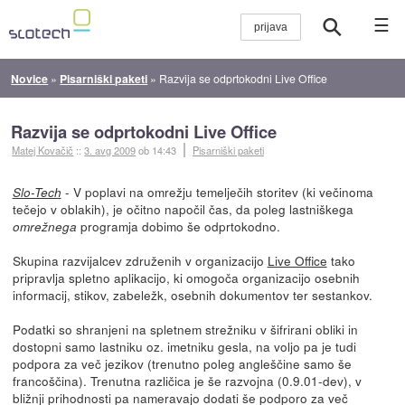
☰
Novice
»
Pisarniški paketi
»
Razvija se odprtokodni Live Office
Razvija se odprtokodni Live Office
Matej Kovačič
::
3. avg 2009
ob 14:43
Pisarniški paketi
- V poplavi na omrežju temelječih storitev (ki večinoma
Slo-Tech
tečejo v oblakih), je očitno napočil čas, da poleg lastniškega
programja dobimo še odprtokodno.
omrežnega
Skupina razvijalcev združenih v organizacijo
Live Office
tako
pripravlja spletno aplikacijo, ki omogoča organizacijo osebnih
informacij, stikov, zabeležk, osebnih dokumentov ter sestankov.
Podatki so shranjeni na spletnem strežniku v šifrirani obliki in
dostopni samo lastniku oz. imetniku gesla, na voljo pa je tudi
podpora za več jezikov (trenutno poleg angleščine samo še
francoščina). Trenutna različica je še razvojna (0.9.01-dev), v
bližnji prihodnosti pa nameravajo dodati še podporo za več