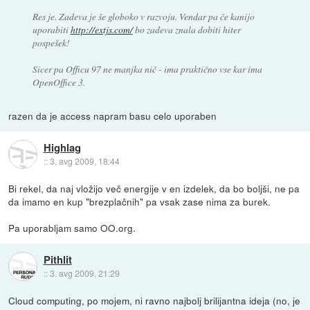
Res je. Zadeva je še globoko v razvoju. Vendar pa če kanijo
uporabiti
http://extjs.com/
bo zadeva znala dobiti hiter
pospešek!
Sicer pa Officu 97 ne manjka nič - ima praktično vse kar ima
OpenOffice 3.
razen da je access napram basu celo uporaben
Highlag
::
3. avg 2009, 18:44
Bi rekel, da naj vložijo več energije v en izdelek, da bo boljši, ne pa
da imamo en kup "brezplačnih" pa vsak zase nima za burek.
Pa uporabljam samo OO.org.
Pithlit
::
3. avg 2009, 21:29
Cloud computing, po mojem, ni ravno najbolj brilijantna ideja (no, je