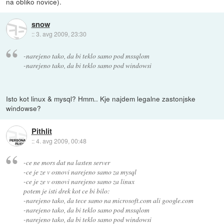
na obliko novice).
snow
::
3. avg 2009, 23:30
-narejeno tako, da bi teklo samo pod mssqlom
-narejeno tako, da bi teklo samo pod windowsi
Isto kot linux & mysql? Hmm.. Kje najdem legalne zastonjske
windowse?
Pithlit
::
4. avg 2009, 00:48
-ce ne mors dat na lasten server
-ce je ze v osnovi narejeno samo za mysql
-ce je ze v osnovi narejeno samo za linux
potem je isti drek kot ce bi bilo:
-narejeno tako, da tece samo na microsoft.com ali google.com
-narejeno tako, da bi teklo samo pod mssqlom
-narejeno tako, da bi teklo samo pod windowsi