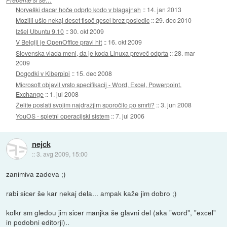
Norveški dacar hoče odprto kodo v blagajnah
::
14. jan 2013
Mozilli ušlo nekaj deset tisoč gesel brez posledic
::
29. dec 2010
Izšel Ubuntu 9.10
::
30. okt 2009
V Belgiji je OpenOffice pravi hit
::
16. okt 2009
Slovenska vlada meni, da je koda Linuxa preveč odprta
::
28. mar
2009
Dogodki v Kiberpipi
::
15. dec 2008
Microsoft objavil vrsto specifikacij - Word, Excel, Powerpoint,
Exchange
::
1. jul 2008
Želite poslati svojim najdražjim sporočilo po smrti?
::
3. jun 2008
YouOS - spletni operacijski sistem
::
7. jul 2006
nejck
::
3. avg 2009, 15:00
zanimiva zadeva ;)
rabi sicer še kar nekaj dela... ampak kaže jim dobro ;)
kolkr sm gledou jim sicer manjka še glavni del (aka "word", "excel"
in podobni editorji)..