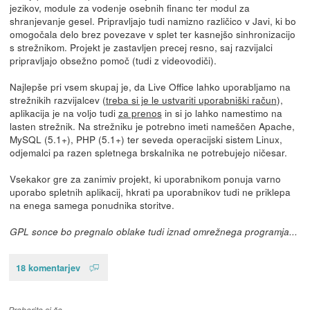
jezikov, module za vodenje osebnih financ ter modul za
shranjevanje gesel. Pripravljajo tudi namizno različico v Javi, ki bo
omogočala delo brez povezave v splet ter kasnejšo sinhronizacijo
s strežnikom. Projekt je zastavljen precej resno, saj razvijalci
pripravljajo obsežno pomoč (tudi z videovodiči).
Najlepše pri vsem skupaj je, da Live Office lahko uporabljamo na
strežnikih razvijalcev (
treba si je le ustvariti uporabniški račun
),
aplikacija je na voljo tudi
za prenos
in si jo lahko namestimo na
lasten strežnik. Na strežniku je potrebno imeti nameščen Apache,
MySQL (5.1+), PHP (5.1+) ter seveda operacijski sistem Linux,
odjemalci pa razen spletnega brskalnika ne potrebujejo ničesar.
Vsekakor gre za zanimiv projekt, ki uporabnikom ponuja varno
uporabo spletnih aplikacij, hkrati pa uporabnikov tudi ne priklepa
na enega samega ponudnika storitve.
GPL sonce bo pregnalo oblake tudi iznad omrežnega programja...
18 komentarjev
Preberite si še…