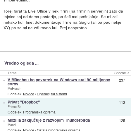
Torej furat ta Live Office v neki firmi (na firminih serverjih) zato da
tajnice kaj od doma postorijo, pa šefi mal pošnjofajo. Se mi zdi
nekako kul. Imet dokumentacijo firme na Guglu (ali pa pač nekje
XY) pa se mi ne zdi ravno kul. Prej nasprotno.
Vredno ogleda ...
Tema
Sporočila
»
V Münchnu bo povratek na Windows stal 90 milijonov
237
evrov
McHusch
Oddelek:
Novice
/
Operacijski sistemi
»
Privat "Dropbox"
112
PrimozBo
Oddelek:
Programska oprema
»
Mozilla zaključuje z razvojem Thunderbirda
125
Mandi
Oddelek:
Novice
/
Ostala programska oprema