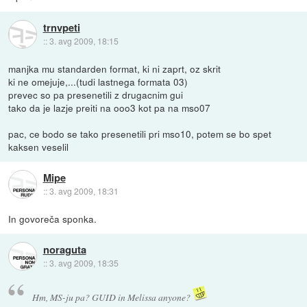
trnvpeti
::
3. avg 2009, 18:15
manjka mu standarden format, ki ni zaprt, oz skrit
ki ne omejuje,...(tudi lastnega formata 03)
prevec so pa presenetili z drugacnim gui
tako da je lazje preiti na ooo3 kot pa na mso07
pac, ce bodo se tako presenetili pri mso10, potem se bo spet
kaksen veselil
Mipe
::
3. avg 2009, 18:31
In govoreča sponka.
noraguta
::
3. avg 2009, 18:35
Hm, MS-ju pa? GUID in Melissa anyone?