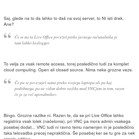
Saj, glede na to da lahko to daš na svoj server, to NI isti drek.
Ane?
Če se na ta Live Office povežeš preko javnega računalnika je
tam lahko keylogger.
To velja za vsak remote access, torej posledično tudi za komplet
cloud computing. Open ali closed source. Nima neke grozne veze.
Če pa se povezuješ samo preko svojega laptopa ali pa kaj
podobnega, pa ne vidim dobre razlike med VNCjem in tem, razen
če je za več uporabnikov.
Bingo. Grozne razlike ni. Razen te, da se pri Live Office lahko
registrira vsak lolek (načeloma), pri VNC pa mora admin vsakega
posebej dodat... VNC tudi ni ravno temu namenjen in je posledično
taka telovadba precej nepraktična. Še posebej ker se tu gre za nek
simple editing.