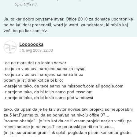
OpenOffice 3.
Ja, to kar dobro povzame stvar. Office 2010 za domače uporabnike
ne bo kaj dost presenetil, word je word, za nekatere, ki rabijo kaj
več, bo pa kar zanimiv.
Looooooka
::
3. avg 2009, 22:03
-ce ne mors dat na lasten server
-ce je ze v osnovi narejeno samo za mysql
-ce je ze v osnovi narejeno samo za linux
potem je isti drek kot ce bi bilo:
-narejeno tako, da tece samo na microsoft.com ali google.com
-narejeno tako, da bi teklo samo pod mssqlom
-narejeno tako, da bi teklo samo pod windowsi
tako, da upam da je tle kriv avtor novice.taki projekti so neuporabni
ze 5 let.Pustmo to, da so ponavad na nivoju office 97...
"source obstaja"...je isto kot da ce ti vrzem projekt narjen v c#ju pa
recem source je na voljo.Ti se pa praski po riti na linuxu...
(in ja...se preden grem link sploh pogledam pisem komentar glede