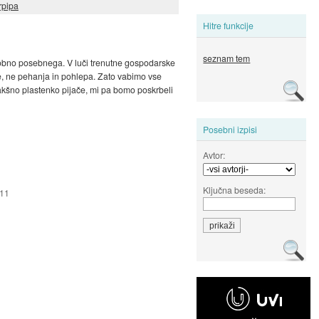
rpipa
Hitre funkcije
seznam tem
arobno posebnega. V luči trenutne gospodarske
tve, ne pehanja in pohlepa. Zato vabimo vse
kakšno plastenko pijače, mi pa bomo poskrbeli
Posebni izpisi
Avtor:
Ključna beseda:
011