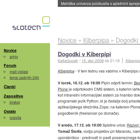
Mehiška univerza poizkusila s spletnimi sprejem
Novice
»
Kiberpipa
»
Dogodki 
Novice
Dogodki v Kiberpipi
arhiv
KatjaGucek
::
15. dec 2008
ob 21:16
Kiberpi
Forum
Kiberpipa
- V tem tednu vas vabimo v Kiberpipo
mali oglasi
teme zadnjih 24h
V torek, 16.12. ob 19:00
Pipin odprti termin:
Bes
Članki
Plone
je odprtokodni CMS sistem, s katerim lahko
kot intranetni informacijski sistem za hrambo do
Zaposlitve
programski jezik Python, ki je čedalje bolj priso
brskaj
aplikacijskega strežnika Zope, na katerem Plon
Ostalo
pogodbenik (freelancer po domače).
pravila
V sredo, 17.12. ob 19:00
Spletne urice:
Razvoj 
Tomaž Štolfa
, vodja projektov pri Marandu, nam 
uporabnikov - prednosti in pasti posameznega kan