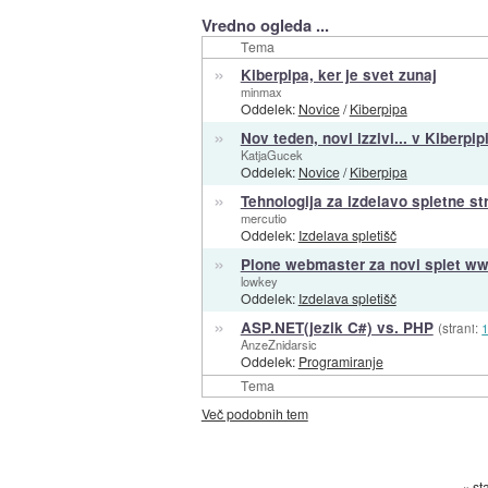
Vredno ogleda ...
Tema
»
Kiberpipa, ker je svet zunaj
minmax
Oddelek:
Novice
/
Kiberpipa
»
Nov teden, novi izzivi... v Kiberpip
KatjaGucek
Oddelek:
Novice
/
Kiberpipa
»
Tehnologija za izdelavo spletne st
mercutio
Oddelek:
Izdelava spletišč
»
Plone webmaster za novi splet ww
lowkey
Oddelek:
Izdelava spletišč
»
ASP.NET(jezik C#) vs. PHP
(strani:
AnzeZnidarsic
Oddelek:
Programiranje
Tema
Več podobnih tem
« st