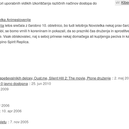
vir:
Kibe
pri uporabnih vidikih izkoriščanja različnih načinov dostopa do
letka Animeslovenije
ija
letos srečala z čarobno 10. obletnico, bo tudi letošnja Novoletka nekaj prav č
rabi, se bomo vrnili h koreninam in pokazali, da so prazniki čas druženja in sprosti
je. Vsak obiskovalec, naj s seboj prinese nekaj domačega ali kupljenga peciva in 
pino Spirit Replica.
ospeševalnikih delcev, Oust.me, Silent Hill 2: The movie, Plone druženje
::
2. maj 2
0 javno dostopna
::
25. jun 2010
g 2009
r 2006
::
10. apr 2006
pletu
::
7. nov 2005