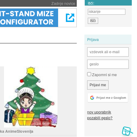
Išči:
Zadnje novice
Prijava
Zapomni si me
nov uporabnik
pozabili geslo?
ka AnimeSlovenija