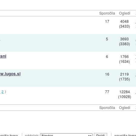
Sporočila
Ogledi
17
4048
(3433)
i
5
3693
(3383)
rani
6
1766
(1634)
w.lugos.si
16
2119
(1735)
1
2
)
77
12284
(10928)
Sporočila
Ogledi
arejša tema
oddelek:
novejša tem