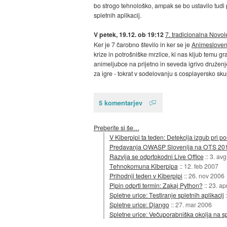
bo strogo tehnološko, ampak se bo ustavilo tudi 
spletnih aplikacij.
V petek, 19.12. ob 19:12
7. tradicionalna Novo
Ker je 7 čarobno število in ker se je
Animesloven
krize in potrošniške mrzlice, ki nas kljub temu g
animeljubce na prijetno in seveda igrivo družen
za igre - tokrat v sodelovanju s cosplayersko sku
5 komentarjev
Preberite si še…
V Kiberpipi ta teden: Detekcija izgub pri p
Predavanja OWASP Slovenija na OTS 201
Razvija se odprtokodni Live Office
::
3. av
Tehnokomuna Kiberpipa
::
12. feb 2007
Prihodnji teden v Kiberpipi
::
26. nov 2006
Pipin odprti termin: Zakaj Python?
::
23. ap
Spletne urice: Testiranje spletnih aplikacij
Spletne urice: Django
::
27. mar 2006
Spletne urice: Večuporabniška okolja na s