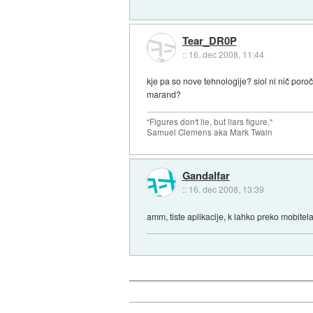
Tear_DR0P
::
16. dec 2008, 11:44
kje pa so nove tehnologije? siol ni nič poroč
marand?
"Figures don't lie, but liars figure."
Samuel Clemens aka Mark Twain
Gandalfar
::
16. dec 2008, 13:39
amm, tiste aplikacije, k lahko preko mobitela