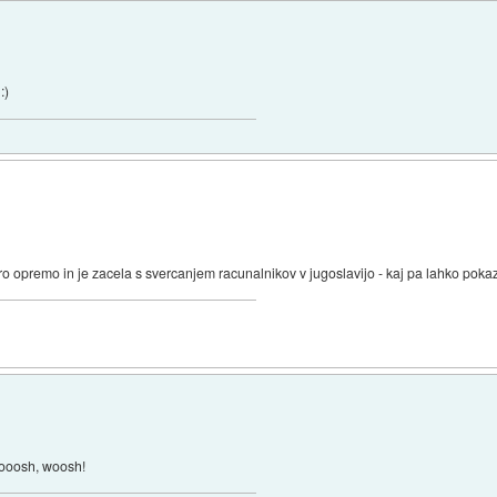
:)
ro opremo in je zacela s svercanjem racunalnikov v jugoslavijo - kaj pa lahko poka
Wooosh, woosh!