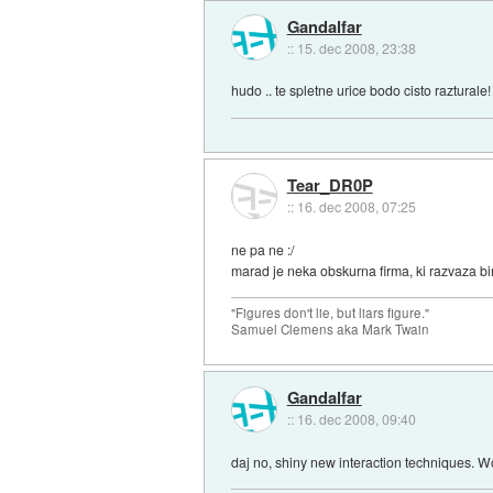
Gandalfar
::
15. dec 2008, 23:38
hudo .. te spletne urice bodo cisto razturale! 
Tear_DR0P
::
16. dec 2008, 07:25
ne pa ne :/
marad je neka obskurna firma, ki razvaza bi
"Figures don't lie, but liars figure."
Samuel Clemens aka Mark Twain
Gandalfar
::
16. dec 2008, 09:40
daj no, shiny new interaction techniques. 