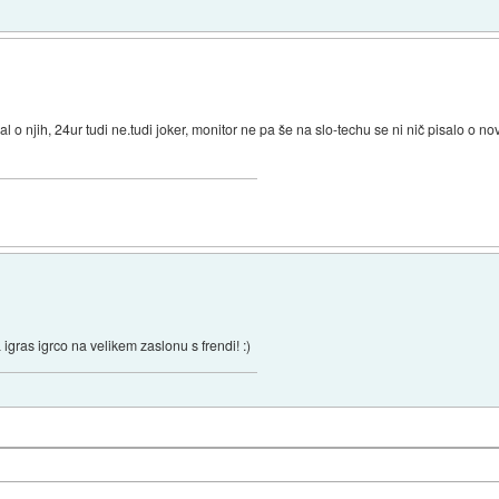
al o njih, 24ur tudi ne.tudi joker, monitor ne pa še na slo-techu se ni nič pisalo o no
 igras igrco na velikem zaslonu s frendi! :)