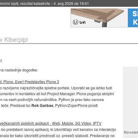
nimi izpiti, rezultat katastrofa
::
4. avg 2026 ob 19:41
v Kiberpipi
pa
 na naslednje dogodke:
t. Plone. Ever! Predstavitev Plone 3
 razvijamo najrazličnejše spletne portale. Uporabi se ga lahko tudi
kumentov in kontaktov ali kot Project Manager. Plone poganja skriptni
ten na vseh področjih računalništva. Python je prav tako osnova
e teče. Predaval bo
Rok Garbas
, Python/Zope/Plone prosti
večkanalnih spletnih aplikacij - Web, Mobile, 3G Video, IPTV
bo predstavil razvoj aplikacij, ki izkoriščajo več kanalov za interakcijo
Novolet
ala ter kako izkoristiti prednosti oz. preseči slabosti. Predavanje ne