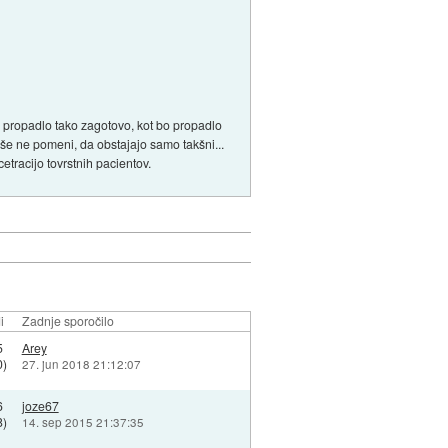
je propadlo tako zagotovo, kot bo propadlo
o še ne pomeni, da obstajajo samo takšni...
tracijo tovrstnih pacientov.
i
Zadnje sporočilo
5
Arey
0)
27. jun 2018 21:12:07
6
joze67
8)
14. sep 2015 21:37:35