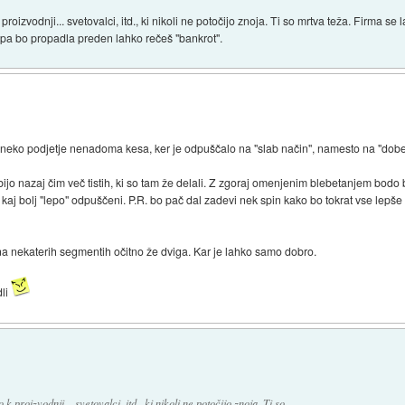
k proizvodnji... svetovalci, itd., ki nikoli ne potočijo znoja. Ti so mrtva teža. Firma s
i pa bo propadla preden lahko rečeš "bankrot".
 neko podjetje nenadoma kesa, ker je odpuščalo na "slab način", namesto na "dob
dobijo nazaj čim več tistih, ki so tam že delali. Z zgoraj omenjenim blebetanjem bod
j bolj "lepo" odpuščeni. P.R. bo pač dal zadevi nek spin kako bo tokrat vse lepše in
 na nekaterih segmentih očitno že dviga. Kar je lahko samo dobro.
dli
 k proizvodnji... svetovalci, itd., ki nikoli ne potočijo znoja. Ti so