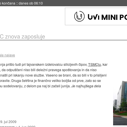
s ob 06:09
 znova zaposluje
ale najave
ja prišlo tudi pri tajvanskem izdelovalcu silicijevih čipov,
TSMCju
, kar
 da odpuščeni niso bili deležni pravega spoštovanja in da niso
našli pri iskanju nove službe. Vseeno se brani, da so bili v to prisiljeni
avile. Druga četrtina je finančno veliko boljša od prve, zato so se
sodelovanju, z delom pa naj bi začeli junija.
Je najhujšega dela
:
9. jul 2009
 procesom
::
4. jun 2009