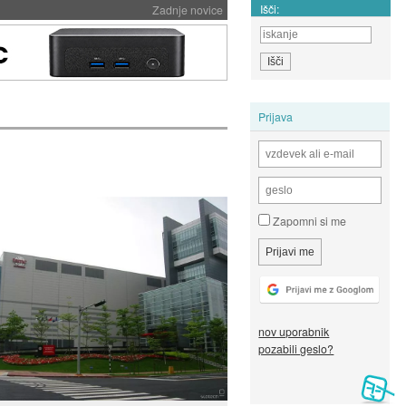
Išči:
Zadnje novice
Prijava
Zapomni si me
nov uporabnik
pozabili geslo?