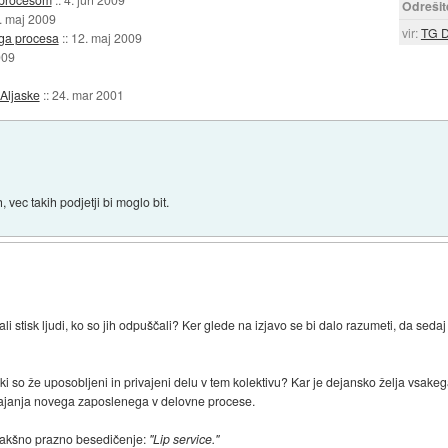
Odrešit
. maj 2009
vir:
TG D
ga procesa
::
12. maj 2009
009
Aljaske
::
24. mar 2001
 vec takih podjetji bi moglo bit.
li stisk ljudi, ko so jih odpuščali? Ker glede na izjavo se bi dalo razumeti, da seda
te, ki so že uposobljeni in privajeni delu v tem kolektivu? Kar je dejansko želja vsake
uvajanja novega zaposlenega v delovne procese.
 takšno prazno besedičenje:
"Lip service."