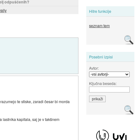
elj odpuščenih?
aily
Hitre funkcije
seznam tem
Posebni izpisi
Avtor:
Ključna beseda:
j razumejo te stiske, zaradi česar bi morda
ga lastnika kapitala, saj je v takšnem