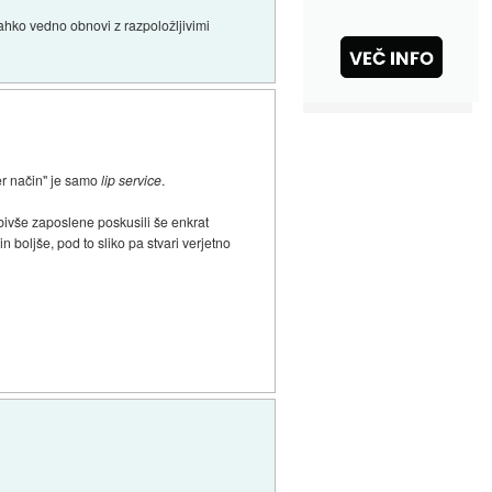
e lahko vedno obnovi z razpoložljivimi
er način" je samo
lip service
.
o bivše zaposlene poskusili še enkrat
 boljše, pod to sliko pa stvari verjetno