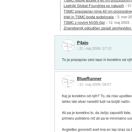
Lastniki Global Foundries po nakupih
::
31
TSMC pravzaprav nima 40 nm proizvodne
Intel in TSMC bosta sodelovala
::
3. mar 2
TSMC z novimi NV35-čipi
::
12. maj 2003
Znanstvenik odpuščen zaradi zemljevidov 
P4ajo
::
21. maj 2009, 07:12
To je prazaprav zelo lepo in korektno od njih,
BlueRunner
::
21. maj 2009, 08:07
Kaj je korektno od njih? To, da niso upošteva
lahko isto stvar naredili tudi na boljši način.
Ali pa je korektno to, da želijo zaposliti tis
primeru potrebno nič ali pa le minimalno 
Angleško govoreči svet ima en lep izraz za