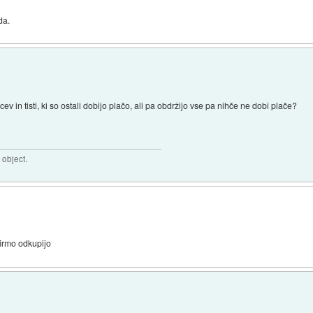
da.
ev in tisti, ki so ostali dobijo plačo, ali pa obdržijo vse pa nihče ne dobi plače?
 object.
firmo odkupijo