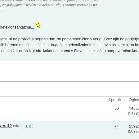
razpoložljivimi sredstvi in delovno silo, s samimi svetovalci pa
".
l detektor sarkazma...
podjetja, ki ne proizvaja neposredno, so pomemben člen v verigi. Brez njih bo podjet
ih beremo o naših takšnih in drugačnih pirhvatizatorjih in njihovih asistentih, pa t
v ne, na žalost pa izgleda, kakor da imamo v Sloveniji nekakšno nadpovprečno konce
Sporočila
Ogled
56
1485
(1172
vesti?
(strani:
1
2
)
74
2392
(2027