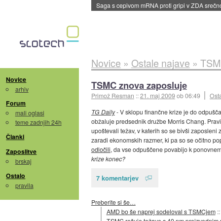
BMW v vozilih začel predvajati reklame
::
dane
Novice
»
Ostale najave
»
TSMC
Novice
TSMC znova zaposluje
arhiv
Primož Resman
::
21. maj 2009
ob 06:49
Ost
Forum
TG Daily
- V sklopu finančne krize je do odpuščan
mali oglasi
obžaluje predsednik družbe Morris Chang. Pravi,
teme zadnjih 24h
upoštevali težav, v katerih so se bivši zaposleni z
Članki
zaradi ekonomskih razmer, ki pa so se očitno popr
odločili
, da vse odpuščene povabijo k ponovnemu 
Zaposlitve
krize konec?
brskaj
Ostalo
7 komentarjev
pravila
Preberite si še…
AMD bo še naprej sodeloval s TSMCjem
:
TSMC rešuje težave s 40 nm proizvodnim