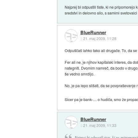
Najprej bi odpustili tiste, ki ne pripomorejo 
sredstvi in delovno silo, s samimi svetovalc
BlueRunner
::
21. maj 2009, 11:28
Odpuščaš lahko tako ali drugače. To, da se
Fer ali ne, je njihov kapitalski interes, da 
nategniti. Dvomim namreč, da bodo v drugo ka
še vedno smrdijo.
No, je pa lepo slišati, da se povpraševanje
Sicer pa je bank-.... o hudiča, smo že propa
BlueRunner
::
21. maj 2009, 11:33
Najprej bi odpustili tiste, ki ne pripomorejo