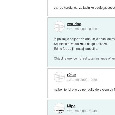
Ja, res korektno... za lastnike podjetja, seve
war-dog
::
21. maj 2009, 09:38
ja pa kaj je boljše? da odpustijo nekaj delavc
Saj nihče ni vedel kako dolgo bo kriza...
Edino fer, da jih nazaj zaposlijo.
Object reference not set to an instance of an
r0ker
::
21. maj 2009, 10:38
najbolj fer bi bilo da ponudijo delavcem da 
Mipe
::
21. maj 2009, 10:43