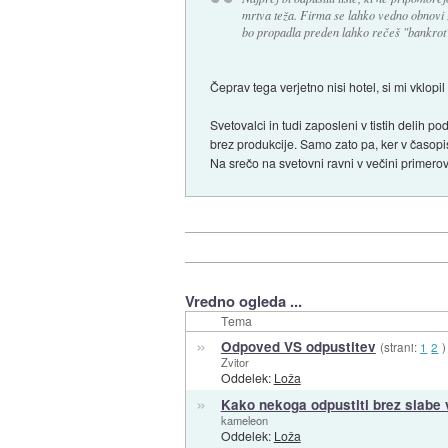
mrtva teža. Firma se lahko vedno obnovi z 
bo propadla preden lahko rečeš "bankrot
Čeprav tega verjetno nisi hotel, si mi vklopi
Svetovalci in tudi zaposleni v tistih delih 
brez produkcije. Samo zato pa, ker v časopis
Na srečo na svetovni ravni v večini primero
Vredno ogleda ...
Tema
»
Odpoved VS odpustitev
(strani:
1
2
)
Zvitor
Oddelek:
Loža
»
Kako nekoga odpustiti brez slabe 
kameleon
Oddelek:
Loža