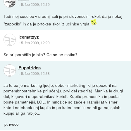
::
5. feb 2009, 12:19
Tudi moj sosolec v srednji soli je pri slovenscini rekel, da je nekaj
"zapocilo" in ga je prfoksa skor iz ucilnice vrgla
Icematxyz
::
5. feb 2009, 12:20
Še pri poročilih je bilo? Če se ne motim?
Eupatrides
::
5. feb 2009, 12:38
Ja to pa je marketing ljudje, dober marketing, ki je opozoril na
pomembnost tehnike pri učenju, prvi del (teorija). Manjka le drugi
del, ki govori o uporabnikovi koristi. Kupite prenosnika in postali
boste pametnejši, LOL. In množice so začele razmišljat v smeri
kateri notebook naj kupijo in po kateri ceni in ne ali ga naj sploh
kupijo ali ga rabijo...
lp, iveco