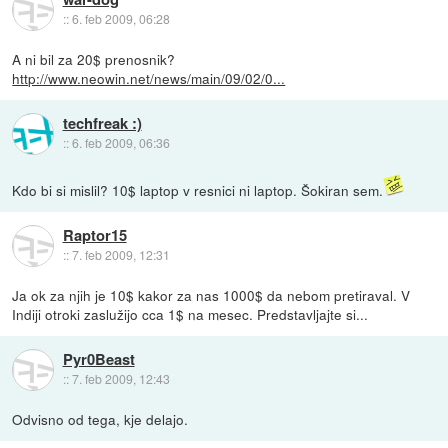
::
6. feb 2009, 06:28
A ni bil za 20$ prenosnik?
http://www.neowin.net/news/main/09/02/0...
techfreak :)
::
6. feb 2009, 06:36
Kdo bi si mislil? 10$ laptop v resnici ni laptop. Šokiran sem.
Raptor15
::
7. feb 2009, 12:31
Ja ok za njih je 10$ kakor za nas 1000$ da nebom pretiraval. V
Indiji otroki zaslužijo cca 1$ na mesec. Predstavljajte si...
Pyr0Beast
::
7. feb 2009, 12:43
Odvisno od tega, kje delajo.