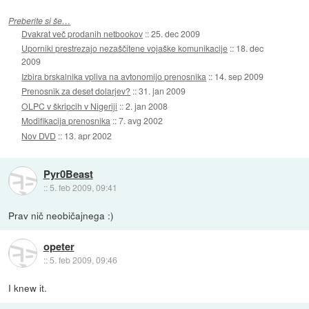
Preberite si še…
Dvakrat več prodanih netbookov
::
25. dec 2009
Uporniki prestrezajo nezaščitene vojaške komunikacije
::
18. dec
2009
Izbira brskalnika vpliva na avtonomijo prenosnika
::
14. sep 2009
Prenosnik za deset dolarjev?
::
31. jan 2009
OLPC v škripcih v Nigeriji
::
2. jan 2008
Modifikacija prenosnika
::
7. avg 2002
Nov DVD
::
13. apr 2002
Pyr0Beast
::
5. feb 2009, 09:41
Prav nič neobičajnega :)
opeter
::
5. feb 2009, 09:46
I knew it.