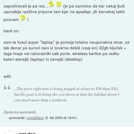
zapretiravati je pa res...
(je pa zanimivo da kar nekaj ljudi
uporablja različne pripone tam kjer ne spadajo, jih karnekaj takih
poznam
)
back on:
sam ta kvazi super "laptop" je pomoje totalno neuporabna stvar, za
tak denar po surovi ceni iz tovarne dobiš (vsaj en) 32gb ključek +
tega imajo vsi računalniki usb porte, wireless kartice pa redko
kateri starejši (laptop) in cenejši (desktop)
edit:
...The price right now is being pegged at closer to $30 than $10,
but the goal is to bring the cost down so that the Sakshat doesn’t
cost much more than a textbook...
Zgodovina sprememb…
spremenilo:
coma2black
(
5. feb 2009 ob 18:41
)
war-dog