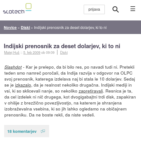
☰
Novice
»
Diski
»
Indijski prenosnik za deset dolarjev, ki to ni
Indijski prenosnik za deset dolarjev, ki to ni
Matej Huš
::
5. feb 2009
ob 09:09
Diski
- Kar je prelepo, da bi bilo res, po navadi tudi ni. Pretekli
Slashdot
teden smo namreč poročali, da Indija razvija v odgovor na OLPC
svoj prenosnik, katerega izdelava naj bi stala le 10 dolarjev. Sedaj
se je
izkazalo
, da je realnost nekoliko drugačna. Indijski mediji in
vsi, ki so sklicevali nanje, so nekoliko
zapretiravali
. Resnica je ta,
da cel izdelek ni nič drugega, kot dvogigabajtni trdi disk, zapakiran
v ohišje z brezžično povezljivostjo, na katerem je shranjena
izobraževalna vsebina, ki so jih lahko ogledamo na običajnem
prenosniku. Da ne boste rekli, da niste vedeli.
18 komentarjev