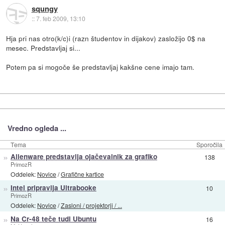
squngy
::
7. feb 2009, 13:10
Hja pri nas otro(k/c)i (razn študentov in dijakov) zasložijo 0$ na
mesec. Predstavljaj si...
Potem pa si mogoče še predstavljaj kakšne cene imajo tam.
Vredno ogleda ...
Tema
Sporočila
»
Alienware predstavlja ojačevalnik za grafiko
138
PrimozR
Oddelek:
Novice
/
Grafične kartice
»
Intel pripravlja Ultrabooke
10
PrimozR
Oddelek:
Novice
/
Zasloni / projektorji / ...
»
Na Cr-48 teče tudi Ubuntu
16