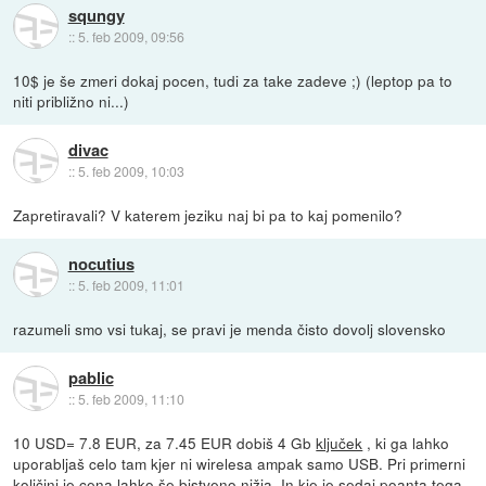
squngy
::
5. feb 2009, 09:56
10$ je še zmeri dokaj pocen, tudi za take zadeve ;) (leptop pa to
niti približno ni...)
divac
::
5. feb 2009, 10:03
Zapretiravali? V katerem jeziku naj bi pa to kaj pomenilo?
nocutius
::
5. feb 2009, 11:01
razumeli smo vsi tukaj, se pravi je menda čisto dovolj slovensko
pablic
::
5. feb 2009, 11:10
10 USD= 7.8 EUR, za 7.45 EUR dobiš 4 Gb
ključek
, ki ga lahko
uporabljaš celo tam kjer ni wirelesa ampak samo USB. Pri primerni
količini je cena lahko še bistveno nižja. In kje je sedaj poanta tega