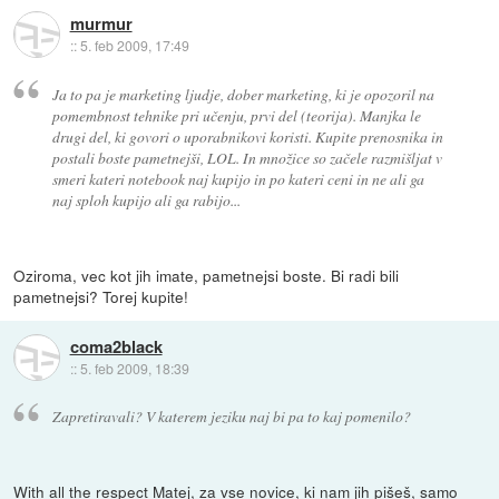
murmur
::
5. feb 2009, 17:49
Ja to pa je marketing ljudje, dober marketing, ki je opozoril na
pomembnost tehnike pri učenju, prvi del (teorija). Manjka le
drugi del, ki govori o uporabnikovi koristi. Kupite prenosnika in
postali boste pametnejši, LOL. In množice so začele razmišljat v
smeri kateri notebook naj kupijo in po kateri ceni in ne ali ga
naj sploh kupijo ali ga rabijo...
Oziroma, vec kot jih imate, pametnejsi boste. Bi radi bili
pametnejsi? Torej kupite!
coma2black
::
5. feb 2009, 18:39
Zapretiravali? V katerem jeziku naj bi pa to kaj pomenilo?
With all the respect Matej, za vse novice, ki nam jih pišeš, samo