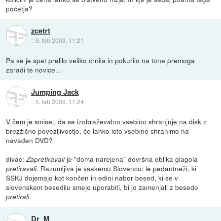
početja?
zcetrt
::
5. feb 2009, 11:21
Pa se je spet prelilo veliko črnila in pokurilo na tone premoga
zaradi te novice...
Jumping Jack
::
5. feb 2009, 11:24
V čem je smisel, da se izobraževalno vsebino shranjuje na disk z
brezžično povezljivostjo, če lahko isto vsebino shranimo na
navaden DVD?
divac:
je "doma narejena" dovršna oblika glagola
Zapretiravali
. Razumljiva je vsakemu Slovencu; le pedantneži, ki
pretiravali
SSKJ dojemajo kot končen in edini nabor besed, ki se v
slovenskem besedilu smejo uporabiti, bi jo zamenjali z besedo
.
pretirali
Dr_M