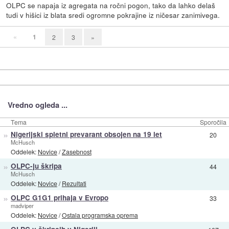
OLPC se napaja iz agregata na ročni pogon, tako da lahko delaš
tudi v hišici iz blata sredi ogromne pokrajine iz ničesar zanimivega.
«
1
2
3
»
Vredno ogleda ...
Tema
Sporočila
»
Nigerijski spletni prevarant obsojen na 19 let
20
McHusch
Oddelek:
Novice
/
Zasebnost
»
OLPC-ju škripa
44
McHusch
Oddelek:
Novice
/
Rezultati
»
OLPC G1G1 prihaja v Evropo
33
madviper
Oddelek:
Novice
/
Ostala programska oprema