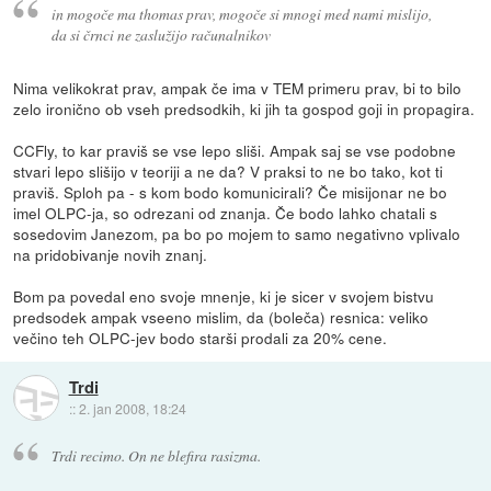
in mogoče ma thomas prav, mogoče si mnogi med nami mislijo,
da si črnci ne zaslužijo računalnikov
Nima velikokrat prav, ampak če ima v TEM primeru prav, bi to bilo
zelo ironično ob vseh predsodkih, ki jih ta gospod goji in propagira.
CCFly, to kar praviš se vse lepo sliši. Ampak saj se vse podobne
stvari lepo slišijo v teoriji a ne da? V praksi to ne bo tako, kot ti
praviš. Sploh pa - s kom bodo komunicirali? Če misijonar ne bo
imel OLPC-ja, so odrezani od znanja. Če bodo lahko chatali s
sosedovim Janezom, pa bo po mojem to samo negativno vplivalo
na pridobivanje novih znanj.
Bom pa povedal eno svoje mnenje, ki je sicer v svojem bistvu
predsodek ampak vseeno mislim, da (boleča) resnica: veliko
večino teh OLPC-jev bodo starši prodali za 20% cene.
Trdi
::
2. jan 2008, 18:24
Trdi recimo. On ne blefira rasizma.