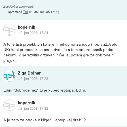
Zgodovina sprememb…
spremenil:
Trdi
(
2. jan 2008 ob 17:22
)
kopernik
::
2. jan 2008, 17:24
A to je tisti projekt, pri katerem nekdo na zahodu (npr. v ZDA alo
UK) kupi prenosnik za ceno dveh in s tem en prenosnik podari
nekomu v nerazvitih državah ? Če ja, potem gre za dobrodelni
projekt.
Ziga Dolhar
::
2. jan 2008, 17:28
Edini "dobrodelnež" tu je kupec leptopa. Edini.
kopernik
::
2. jan 2008, 17:32
A je zato za otroka v Nigeriji laptop kaj dražji ?