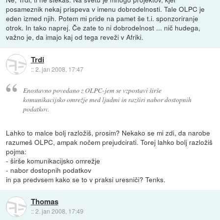
posameznik nekaj prispeva v imenu dobrodelnosti. Tale OLPC je
eden izmed njih. Potem mi pride na pamet še t.i. sponzoriranje
otrok. In tako naprej. Če zate to ni dobrodelnost ... nič hudega,
važno je, da imajo kaj od tega reveži v Afriki.
Trdi
::
2. jan 2008, 17:47
Enostavno povedano z OLPC-jem se vzpostavi širše
komunikacijsko omrežje med ljudmi in razširi nabor dostopnih
podatkov.
Lahko to malce bolj razložiš, prosim? Nekako se mi zdi, da narobe
razumeš OLPC, ampak nočem prejudcirati. Torej lahko bolj razložiš
pojma:
- širše komunikacijsko omrežje
- nabor dostopnih podatkov
in pa predvsem kako se to v praksi uresniči? Tenks.
Thomas
::
2. jan 2008, 17:49