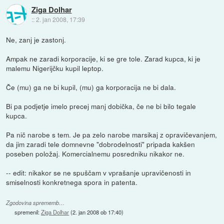
Ziga Dolhar
::
2. jan 2008, 17:39
Ne, zanj je zastonj.
Ampak ne zaradi korporacije, ki se gre tole. Zarad kupca, ki je
malemu Nigerijčku kupil leptop.
Če (mu) ga ne bi kupil, (mu) ga korporacija ne bi dala.
Bi pa podjetje imelo precej manj dobička, če ne bi bilo tegale
kupca.
Pa nič narobe s tem. Je pa zelo narobe marsikaj z opravičevanjem,
da jim zaradi tele domnevne "dobrodelnosti" pripada kakšen
poseben položaj. Komercialnemu posredniku nikakor ne.
-- edit: nikakor se ne spuščam v vprašanje upravičenosti in
smiselnosti konkretnega spora in patenta.
Zgodovina sprememb…
spremenil:
Ziga Dolhar
(
2. jan 2008 ob 17:40
)