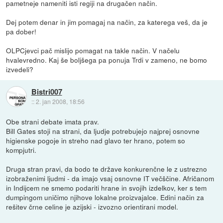
pametneje nameniti isti regiji na drugačen način.
Dej potem denar in jim pomagaj na način, za katerega veš, da je
pa dober!
OLPCjevci pač mislijo pomagat na takle način. V načelu
hvalevredno. Kaj še boljšega pa ponuja Trdi v zameno, ne bomo
izvedeli?
Bistri007
::
2. jan 2008, 18:56
Obe strani debate imata prav.
Bill Gates stoji na strani, da ljudje potrebujejo najprej osnovne
higienske pogoje in streho nad glavo ter hrano, potem so
kompjutri.
Druga stran pravi, da bodo te države konkurenčne le z ustrezno
izobraženimi ljudmi - da imajo vsaj osnovne IT večščine. Afričanom
in Indijcem ne smemo podariti hrane in svojih izdelkov, ker s tem
dumpingom uničimo njihove lokalne proizvajalce. Edini način za
rešitev črne celine je azijski - izvozno orientirani model.