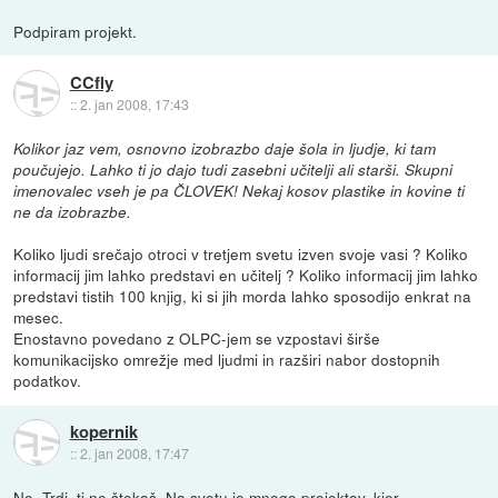
Podpiram projekt.
CCfly
::
2. jan 2008, 17:43
Kolikor jaz vem, osnovno izobrazbo daje šola in ljudje, ki tam
poučujejo. Lahko ti jo dajo tudi zasebni učitelji ali starši. Skupni
imenovalec vseh je pa ČLOVEK! Nekaj kosov plastike in kovine ti
ne da izobrazbe.
Koliko ljudi srečajo otroci v tretjem svetu izven svoje vasi ? Koliko
informacij jim lahko predstavi en učitelj ? Koliko informacij jim lahko
predstavi tistih 100 knjig, ki si jih morda lahko sposodijo enkrat na
mesec.
Enostavno povedano z OLPC-jem se vzpostavi širše
komunikacijsko omrežje med ljudmi in razširi nabor dostopnih
podatkov.
kopernik
::
2. jan 2008, 17:47
Ne, Trdi, ti ne štekaš. Na svetu je mnogo projektov, kjer