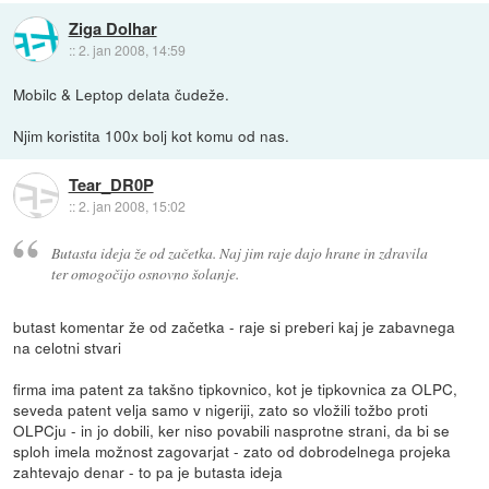
Ziga Dolhar
::
2. jan 2008, 14:59
Mobilc & Leptop delata čudeže.
Njim koristita 100x bolj kot komu od nas.
Tear_DR0P
::
2. jan 2008, 15:02
Butasta ideja že od začetka. Naj jim raje dajo hrane in zdravila
ter omogočijo osnovno šolanje.
butast komentar že od začetka - raje si preberi kaj je zabavnega
na celotni stvari
firma ima patent za takšno tipkovnico, kot je tipkovnica za OLPC,
seveda patent velja samo v nigeriji, zato so vložili tožbo proti
OLPCju - in jo dobili, ker niso povabili nasprotne strani, da bi se
sploh imela možnost zagovarjat - zato od dobrodelnega projeka
zahtevajo denar - to pa je butasta ideja