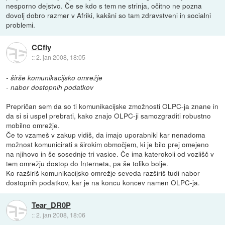
nesporno dejstvo. Če se kdo s tem ne strinja, očitno ne pozna
dovolj dobro razmer v Afriki, kakšni so tam zdravstveni in socialni
problemi.
CCfly
::
2. jan 2008, 18:05
- širše komunikacijsko omrežje
- nabor dostopnih podatkov
Prepričan sem da so ti komunikacijske zmožnosti OLPC-ja znane in
da si si uspel prebrati, kako znajo OLPC-ji samozgraditi robustno
mobilno omrežje.
Če to vzameš v zakup vidiš, da imajo uporabniki kar nenadoma
možnost komunicirati s širokim območjem, ki je bilo prej omejeno
na njihovo in še sosednje tri vasice. Če ima katerokoli od vozlišč v
tem omrežju dostop do Interneta, pa še toliko bolje.
Ko razširiš komunikacijsko omrežje seveda razširiš tudi nabor
dostopnih podatkov, kar je na koncu koncev namen OLPC-ja.
Tear_DR0P
::
2. jan 2008, 18:06