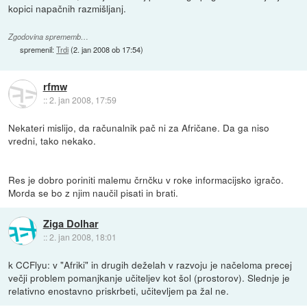
kopici napačnih razmišljanj.
Zgodovina sprememb…
spremenil:
Trdi
(
2. jan 2008 ob 17:54
)
rfmw
::
2. jan 2008, 17:59
Nekateri mislijo, da računalnik pač ni za Afričane. Da ga niso
vredni, tako nekako.
Res je dobro poriniti malemu črnčku v roke informacijsko igračo.
Morda se bo z njim naučil pisati in brati.
Ziga Dolhar
::
2. jan 2008, 18:01
k CCFlyu: v "Afriki" in drugih deželah v razvoju je načeloma precej
večji problem pomanjkanje učiteljev kot šol (prostorov). Slednje je
relativno enostavno priskrbeti, učitevljem pa žal ne.