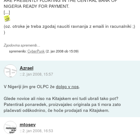
ARE PRESENTLY FLOATING IN THE CENTRAL BANK OF
NIGERIA READY FOR PAYMENT.
[...]
(oz. otroke je treba zgodaj nauciti ravnanja z emaili in racunalniki ;)
)
Zgodovina sprememb…
spremenilo:
CyberPunk
(
2. jan 2008 ob 15:09
)
Azrael
::
2. jan 2008, 15:57
V Nigeriji jim gre OLPC že
dolgo v nos
.
Glede novice ali niso na Kitajskem eni tudi ubrali tako pot?
Patentiraš ponaredek, proizvajalec originala pa ti mora zato
plačevati odškodnino, če hoče prodajati na Kitajskem.
mtosev
::
2. jan 2008, 16:53