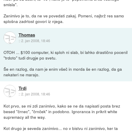
smisla".
Zanimivo je to, da ne ve povedati zakaj. Pomeni, najbrž res samo
splošna zadrtost govori iz njega.
Thomas
::
2. jan 2008, 18:46
OTOH ... $100 computer, ki sploh ni slab, bi lahko drastično pocenil
"trdoto" tudi drugje po svetu.
Še en razlog, da nam je enim všeč in morda še en razlog, da ga
nekateri ne marajo.
Trdi
::
2. jan 2008, 18:46
Kot prvo, se mi zdi zanimivo, kako se ne da napisati posta brez
besed "črnec", "črnček" in podobno. Ignoranca in prikrit white
supremacy all the way.
Kot drugo je seveda zanimivo... no v bistvu ni zanimivo, ker ta