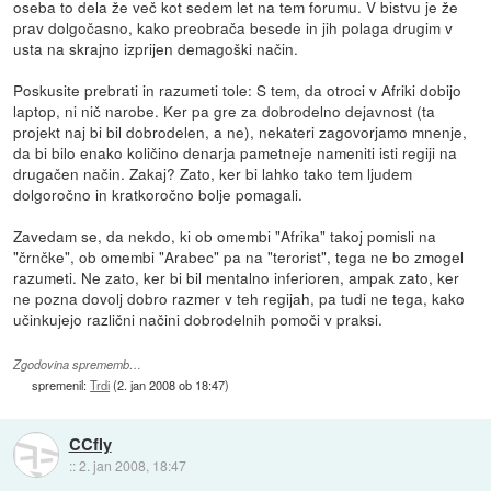
oseba to dela že več kot sedem let na tem forumu. V bistvu je že
prav dolgočasno, kako preobrača besede in jih polaga drugim v
usta na skrajno izprijen demagoški način.
Poskusite prebrati in razumeti tole: S tem, da otroci v Afriki dobijo
laptop, ni nič narobe. Ker pa gre za dobrodelno dejavnost (ta
projekt naj bi bil dobrodelen, a ne), nekateri zagovorjamo mnenje,
da bi bilo enako količino denarja pametneje nameniti isti regiji na
drugačen način. Zakaj? Zato, ker bi lahko tako tem ljudem
dolgoročno in kratkoročno bolje pomagali.
Zavedam se, da nekdo, ki ob omembi "Afrika" takoj pomisli na
"črnčke", ob omembi "Arabec" pa na "terorist", tega ne bo zmogel
razumeti. Ne zato, ker bi bil mentalno inferioren, ampak zato, ker
ne pozna dovolj dobro razmer v teh regijah, pa tudi ne tega, kako
učinkujejo različni načini dobrodelnih pomoči v praksi.
Zgodovina sprememb…
spremenil:
Trdi
(
2. jan 2008 ob 18:47
)
CCfly
::
2. jan 2008, 18:47