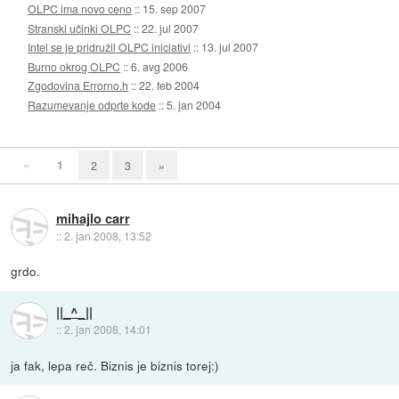
OLPC ima novo ceno
::
15. sep 2007
Stranski učinki OLPC
::
22. jul 2007
Intel se je pridružil OLPC iniciativi
::
13. jul 2007
Burno okrog OLPC
::
6. avg 2006
Zgodovina Errorno.h
::
22. feb 2004
Razumevanje odprte kode
::
5. jan 2004
«
1
2
3
»
mihajlo carr
::
2. jan 2008, 13:52
grdo.
||_^_||
::
2. jan 2008, 14:01
ja fak, lepa reč. Biznis je biznis torej:)