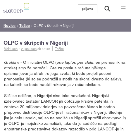
☰
Novice
»
Tožbe
»
OLPC v škripcih v Nigeriji
OLPC v škripcih v Nigeriji
McHusch
::
2. jan 2008
ob 13:49
Tožbe
- O iniciativi OLPC (
, en prenosnik na
Groklaw
one laptop per child
otroka) smo že poročali. Gre za poskus računalniškega
opismenjevanja otrok tretjega sveta, ki bodo prejeli poceni
prenosnike (ki so se podražili s stotih na skoraj dvesto dolarjev),
na katerih se bodo naučili rokovanja z računalnikom.
Sliši se odlično, a Nigerijci niso tako navdušeni. Nigerijski
izdelovalec tastatur LANCOR jih obtožuje kršitve patenta in
zahteva 20 milijonov dolarjev za povzročeno škodo in sodno
prepoved distribucije OLPC-jevih računalnikov v Nigeriji. Slednje
jim je celo uspelo, saj so na sodišču v Nigeriji sprožili obravnavo in
jo OLPC-ju mojstrsko zamolčali, tako da je sodišče na podlagi
enostranske predstavitve dokazov razsodilo v prid LANCOR-ju in