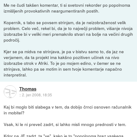
Me ne čudi takšen komentar, ti si svetovni rekorder po popolnoma
izmišljenih provokativnih neargumentiranih postih.
Kopernik, s tabo se povsem strinjam, da je neizobraženost velik
problem. Celo več, rekel bi, da je to največji problem, višanje nivoja
izobrazbe bi v veliki meri premaknilo stvari na bolje na večini drugih
področij.
Kjer se pa midva ne strinjava, je pa v bistvu samo to, da jaz ne
verjamem, da ta projekt ima kakšno pozitiven učinek na nivo
izobrazbe otrok v Afriki. To je po mojem edino, v čemer se ne
strinjava, lahko pa se motim in sem tvoje komentarje napačno
interpretiral.
Thomas
::
2. jan 2008, 18:35
Kaj bi moglo biti slabega v tem, da dobijo črnci osnoven računalnik
in mobitel?
Vsak, ki le ni preveč zadrt, si lahko misli mnogo prednosti v tem.
Kdor pa JE zadrt, ta "ve", kako je to "popolnoma brez vsakega