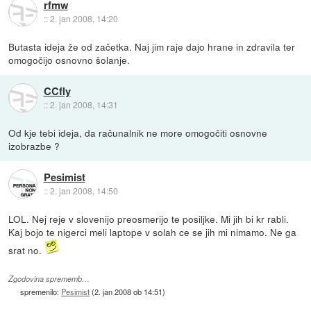
rfmw
::
2. jan 2008, 14:20
Butasta ideja že od začetka. Naj jim raje dajo hrane in zdravila ter
omogočijo osnovno šolanje.
CCfly
::
2. jan 2008, 14:31
Od kje tebi ideja, da računalnik ne more omogočiti osnovne
izobrazbe ?
Pesimist
::
2. jan 2008, 14:50
LOL. Nej reje v slovenijo preosmerijo te posiljke. Mi jih bi kr rabli.
Kaj bojo te nigerci meli laptope v solah ce se jih mi nimamo. Ne ga
srat no.
Zgodovina sprememb…
spremenilo:
Pesimist
(
2. jan 2008 ob 14:51
)