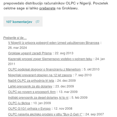
prepovedalo distribucijo računalnikov OLPC v Nigeriji. Povzetek
celotne sage si lahko
preberete
na Groklawu.
107 komentarjev
Preberite si še…
V Nigeriji iz pripora pobegnil eden izmed uslužbencev Binancea
::
26. mar 2024
Groklaw ugasnil zaradi Prisma
::
22. avg 2013
Kazenski procesi zoper Siemensovo vodstvo v polnem teku
::
24. jan
2011
OLPC podpisal dogovor o financiranju z Marvellom
::
5. okt 2010
Nigerijski prevarant obsojen na 12 let zapora
::
7. sep 2010
Načrti OLPC za prihodnja tri leta
::
24. dec 2009
Lahki prenosnik za sto dolarjev
::
23. dec 2009
OLPC po novem s procesorji Arm
::
13. mar 2009
Indijski prenosnik za deset dolarjev, ki to ni
::
5. feb 2009
OLPC-ju škripa
::
10. jan 2009
OLPC G1G1 prihaja v Evropo
::
12. nov 2008
OLPC najavlja akcijsko prodajo v stilu "Buy-2-Get-1"
::
24. sep 2007