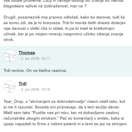
blagodejno vplival na izobraženost, mar ne ?
Drugič, posameznik ima pravico odločati, kako bo daroval, tudi če
se komu zdi, da je to brezveze. Trdi bi morda tistih dvesto dolarjev
raje daroval v obliki riža in oblek, ki pa bi imeli le kratkotrajni
učinek, kar je po mojem mnenju nasprotno učinku višanja znanja
otrok.
Thomas
::
2. jan 2008, 18:11
Trdi recimo. On ne blefira rasizma.
Trdi
::
2. jan 2008, 18:18
Tear_Drop, s "skrivanjem za dobrodelnostjo" nisem mislil tako, kot
si me ti razumel. Seveda oni priznavajo, da s tem služijo denar.
Mislil sem tako "Pustite nas pri miru, ker mi dobavljamo zastonj
računalnike ubogim otrokom." Pač so komentarji v smislu, kako si
upajo napadati to firmo z nekimi patenti in s temi se jaz ne strinjam.