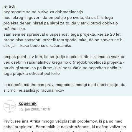
lej trdi
negroponte se ne skriva za dobrodelnostjo
hodi okrog in govori, da on potuje po svetu, da služi iz tega
projekta denar, hkrati pa skrbi za to, da v afriki otroci dobivajo
računalnike.
sam sem se spraševal o uspešnosti tega projekta, ker že 20 let
hrane niso sposobni razdelit tam spodaj tako, da se zraven ne bi
streljali - kako bodo šele računalnike
ampak point ni v tem, tle se ljudje s polnimi ritmi, ki imamo vsak po
več osebnih računalnikov kregamo o (ne)dobrodelnosti projekta -
na drugi strani so pa firme, ki si poskušajo na nepošten način iz
tega projekta odrezat pol torte
in mogoče ma thomas prav, mogoče si mnogi med nami mislijo, da
si črnci ne zaslužijo računalnikov
kopernik
::
2. jan 2008, 18:10
Prvič, res ima Afrika mnogo večplastnih problemov, ki pa so med
seboj prepleteni. Eden takih je neizobraženost, ki močno vpliva na
vse ostale probleme. Lažji in cenejši dostop do znanja bo menda