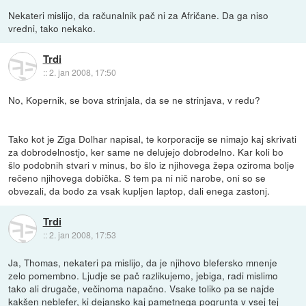
Nekateri mislijo, da računalnik pač ni za Afričane. Da ga niso
vredni, tako nekako.
Trdi
::
2. jan 2008, 17:50
No, Kopernik, se bova strinjala, da se ne strinjava, v redu?
Tako kot je Ziga Dolhar napisal, te korporacije se nimajo kaj skrivati
za dobrodelnostjo, ker same ne delujejo dobrodelno. Kar koli bo
šlo podobnih stvari v minus, bo šlo iz njihovega žepa oziroma bolje
rečeno njihovega dobička. S tem pa ni nič narobe, oni so se
obvezali, da bodo za vsak kupljen laptop, dali enega zastonj.
Trdi
::
2. jan 2008, 17:53
Ja, Thomas, nekateri pa mislijo, da je njihovo blefersko mnenje
zelo pomembno. Ljudje se pač razlikujemo, jebiga, radi mislimo
tako ali drugače, večinoma napačno. Vsake toliko pa se najde
kakšen neblefer, ki dejansko kaj pametnega pogrunta v vsej tej