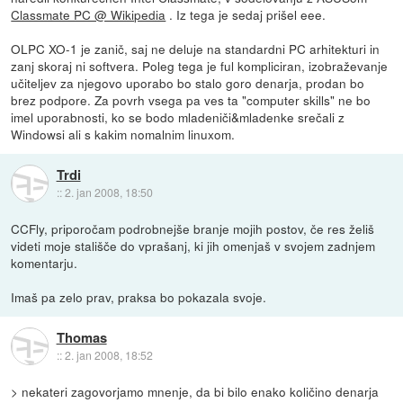
Classmate PC @ Wikipedia
. Iz tega je sedaj prišel eee.
OLPC XO-1 je zanič, saj ne deluje na standardni PC arhitekturi in
zanj skoraj ni softvera. Poleg tega je ful kompliciran, izobraževanje
učiteljev za njegovo uporabo bo stalo goro denarja, prodan bo
brez podpore. Za povrh vsega pa ves ta "computer skills" ne bo
imel uporabnosti, ko se bodo mladeniči&mladenke srečali z
Windowsi ali s kakim nomalnim linuxom.
Trdi
::
2. jan 2008, 18:50
CCFly, priporočam podrobnejše branje mojih postov, če res želiš
videti moje stališče do vprašanj, ki jih omenjaš v svojem zadnjem
komentarju.
Imaš pa zelo prav, praksa bo pokazala svoje.
Thomas
::
2. jan 2008, 18:52
> nekateri zagovorjamo mnenje, da bi bilo enako količino denarja