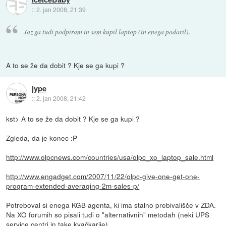
::
2. jan 2008, 21:39
Jaz ga tudi podpiram in sem kupil laptop (in enega podaril).
A to se že da dobit ? Kje se ga kupi ?
jype
::
2. jan 2008, 21:42
kst> A to se že da dobit ? Kje se ga kupi ?
Zgleda, da je konec :P
http://www.olpcnews.com/countries/usa/olpc_xo_laptop_sale.html
http://www.engadget.com/2007/11/22/olpc-give-one-get-one-
program-extended-averaging-2m-sales-p/
Potreboval si enega KGB agenta, ki ima stalno prebivališče v ZDA.
Na XO forumih so pisali tudi o "alternativnih" metodah (neki UPS
service centri in take kvačkarije).