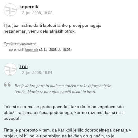
kopernik
::
2. jan 2008, 18:02
Hja, jaz mislim, da ti laptopi lahko precej pomagajo
nezanemarljivemu delu afriških otrok.
Zgodovina sprememb…
spremenil:
kopernik
(
2. jan 2008 ob 18:03
)
Trdi
::
2. jan 2008, 18:04
Res je dobro poriniti malemu črnčku v roke informacijsko
igračo. Morda se bo z njim naučil pisati in brati.
Tole si sicer malce grobo povedal, tako da te bo zagotovo kdo
obtožil rasizma ali česa podobnega, ker ne razume, kaj si mislil
povedati.
Finta je preprosto v tem, da kar koli je šlo dobrodelnega denarja v
projekt, bi bil bolje uporabljen na kakšen drug način, to je