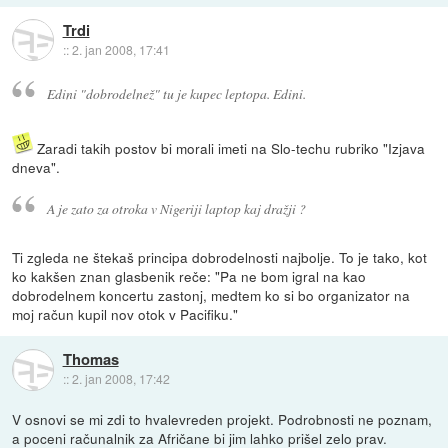
Trdi
::
2. jan 2008, 17:41
Edini "dobrodelnež" tu je kupec leptopa. Edini.
Zaradi takih postov bi morali imeti na Slo-techu rubriko "Izjava
dneva".
A je zato za otroka v Nigeriji laptop kaj dražji ?
Ti zgleda ne štekaš principa dobrodelnosti najbolje. To je tako, kot
ko kakšen znan glasbenik reče: "Pa ne bom igral na kao
dobrodelnem koncertu zastonj, medtem ko si bo organizator na
moj račun kupil nov otok v Pacifiku."
Thomas
::
2. jan 2008, 17:42
V osnovi se mi zdi to hvalevreden projekt. Podrobnosti ne poznam,
a poceni računalnik za Afričane bi jim lahko prišel zelo prav.