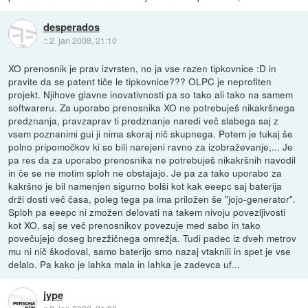
desperados
::
2. jan 2008, 21:10
XO prenosnik je prav izvrsten, no ja vse razen tipkovnice :D in
pravite da se patent tiče le tipkovnice??? OLPC je neprofiten
projekt. Njihove glavne inovativnosti pa so tako ali tako na samem
softwareru. Za uporabo prenosnika XO ne potrebuješ nikakršnega
predznanja, pravzaprav ti predznanje naredi več slabega saj z
vsem poznanimi gui ji nima skoraj nič skupnega. Potem je tukaj še
polno pripomočkov ki so bili narejeni ravno za izobraževanje,... Je
pa res da za uporabo prenosnika ne potrebuješ nikakršnih navodil
in če se ne motim sploh ne obstajajo. Je pa za tako uporabo za
kakršno je bil namenjen sigurno bolši kot kak eeepc saj baterija
drži dosti več časa, poleg tega pa ima priložen še "jojo-generator".
Sploh pa eeepc ni zmožen delovati na takem nivoju povezljivosti
kot XO, saj se več prenosnikov povezuje med sabo in tako
povečujejo doseg brezžičnega omrežja. Tudi padec iz dveh metrov
mu ni nič škodoval, samo baterijo smo nazaj vtaknili in spet je vse
delalo. Pa kako je lahka mala in lahka je zadevca uf...
jype