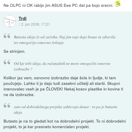
Ne OLPC ni OK rabijo jim ASUS Eee PC dat pa bojo srecni.
Trdi
::
2. jan 2008, 17:21
Butasta ideja že od začetka. Naj jim raje dajo hrane in zdravila
ter omogočijo osnovno šolanje.
Se strinjam.
Od kje tebi ideja, da računalnik ne more omogočiti osnovne
izobrazbe ?
Kolikor jaz vem, osnovno izobrazbo daje šola in ljudje, ki tam
poučujejo. Lahko ti jo dajo tudi zasebni učitelji ali starši. Skupni
imenovalec vseh je pa ČLOVEK! Nekaj kosov plastike in kovine ti
ne da izobrazbe.
zato od dobrodelnega projeka zahtevajo denar - to pa je butasta
ideja
Butasto je na to gledati kot na dobrodelni projekt. To ni dobrodelni
projekt, to je kar presneto komercialen projekt.