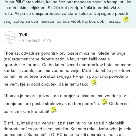
Je pa Bill Gates videl, kaj se čez par mesecev zgodi s kompjutri, ko
jih daš takim seljakom. Služijo kot predpražniki in podstavki za
rože. Ali pa so ohišja prodana za staro železo. Daj ciganu posodi
svoj laptop za dva meseca, pa boš videl, kaj boš dobil nazaj...
Trdi
::
2. jan 2008, 19:01
Thomas, odvadi se govoriti v prvi osebi množine. Glede na tvoje
(ne)argumentirane debate zadnjih let, s tem žališ ostale
uporabnike foruma. Če bo kateri izmed uporabnikov hotel od mene
kar koli izvedeti, sem mu vedno na voljo. Mislim da nihče pri zdravi
pameti ne bo tebe izbral za svojega PR-ja in po pravici povedano
ne vem, kje si dobil občutek, da je temu tako.
Thomas je najprej priznal, da o projektu nima pojma, vendar je v
zadnje pol ure postal strokovnjak na tem področju.
Ob tem se
pa res moram krohotati!
Bistri, ja, imaš prav, vendar jaz nisem nujno na strani higienskih
dobrodelnežev pred vsem ostalim. Kot sem rekel, izobrazba je zelo
pomembna. Samo način OLPC-ja se ne zdi posrečen, that's all.