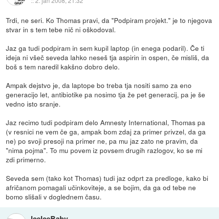
::
2. jan 2008, 21:32
Trdi, ne seri. Ko Thomas pravi, da "Podpiram projekt." je to njegova
stvar in s tem tebe nič ni oškodoval.
Jaz ga tudi podpiram in sem kupil laptop (in enega podaril). Če ti
ideja ni všeč seveda lahko neseš tja aspirin in ospen, če misliš, da
boš s tem naredil kakšno dobro delo.
Ampak dejstvo je, da laptope bo treba tja nositi samo za eno
generacijo let, antibiotike pa nosimo tja že pet generacij, pa je še
vedno isto sranje.
Jaz recimo tudi podpiram delo Amnesty International, Thomas pa
(v resnici ne vem če ga, ampak bom zdaj za primer privzel, da ga
ne) po svoji presoji na primer ne, pa mu jaz zato ne pravim, da
"nima pojma". To mu povem iz povsem drugih razlogov, ko se mi
zdi primerno.
Seveda sem (tako kot Thomas) tudi jaz odprt za predloge, kako bi
afričanom pomagali učinkoviteje, a se bojim, da ga od tebe ne
bomo slišali v doglednem času.
IceIceBaby