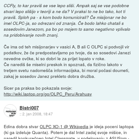
CCFly, to kar praviš se vse lepo sliši. Ampak saj se vse podobne
stvari lepo slišijo v teoriji a ne da? V praksi to ne bo tako, kot ti
praviš. Sploh pa - s kom bodo komunicirali? Če misijonar ne bo
imel OLPC-ja, so odrezani od znanja. Če bodo lahko chatali s
sosedovim Janezom, pa bo po mojem to samo negativno vplivalo
na pridobivanje novih znanj.
Če ima od teh misijonarjev v vasici A, B ali C OLPC si podvojil vir
podatkov, že če predpostavljamo po tvoje, da so sosedovi Janezi
nevedne ovčke, ki so dobri le za prijet lopato v roke.
Če narediš še miselni preskok in spoznaš, da fizično lakoto v
tretjem svetu nadomešča informacijska, bi moral počasi doumeti,
zakaj je sosedov Janez prekleto dobra družba.
Sicer pa praksa bo pokazala svoje:
http://wiki.laptop.org/go/OLPC_Peru/Arahuay
Bistri007
::
2. jan 2008, 18:47
Edina dobra stvar
OLPC XO-1 @ Wikipedia
je ideja poceni laptopa
(ki ga izdeluje Quanta). Potem je dal Intel zadaj svoje mišice, in
naredil konkurečnen Intel Classmate, v sodelovanju z ASUSom -