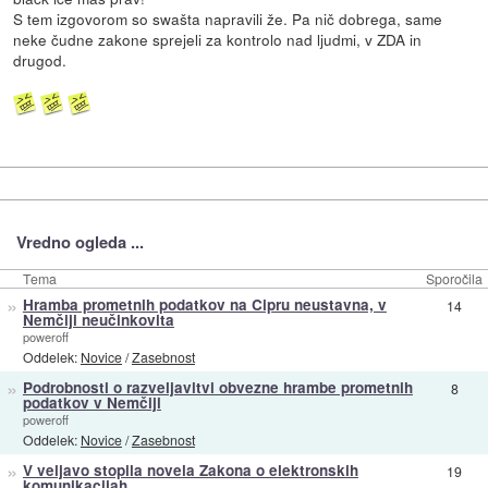
S tem izgovorom so swašta napravili že. Pa nič dobrega, same
neke čudne zakone sprejeli za kontrolo nad ljudmi, v ZDA in
drugod.
Vredno ogleda ...
Tema
Sporočila
»
Hramba prometnih podatkov na Cipru neustavna, v
14
Nemčiji neučinkovita
poweroff
Oddelek:
Novice
/
Zasebnost
»
Podrobnosti o razveljavitvi obvezne hrambe prometnih
8
podatkov v Nemčiji
poweroff
Oddelek:
Novice
/
Zasebnost
»
V veljavo stopila novela Zakona o elektronskih
19
komunikacijah