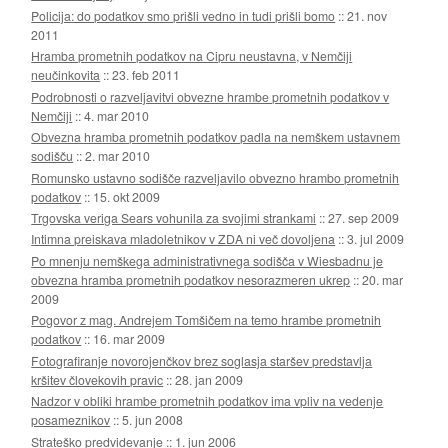
Policija: do podatkov smo prišli vedno in tudi prišli bomo
::
21. nov
2011
Hramba prometnih podatkov na Cipru neustavna, v Nemčiji
neučinkovita
::
23. feb 2011
Podrobnosti o razveljavitvi obvezne hrambe prometnih podatkov v
Nemčiji
::
4. mar 2010
Obvezna hramba prometnih podatkov padla na nemškem ustavnem
sodišču
::
2. mar 2010
Romunsko ustavno sodišče razveljavilo obvezno hrambo prometnih
podatkov
::
15. okt 2009
Trgovska veriga Sears vohunila za svojimi strankami
::
27. sep 2009
Intimna preiskava mladoletnikov v ZDA ni več dovoljena
::
3. jul 2009
Po mnenju nemškega administrativnega sodišča v Wiesbadnu je
obvezna hramba prometnih podatkov nesorazmeren ukrep
::
20. mar
2009
Pogovor z mag. Andrejem Tomšičem na temo hrambe prometnih
podatkov
::
16. mar 2009
Fotografiranje novorojenčkov brez soglasja staršev predstavlja
kršitev človekovih pravic
::
28. jan 2009
Nadzor v obliki hrambe prometnih podatkov ima vpliv na vedenje
posameznikov
::
5. jun 2008
Strateško predvidevanje
::
1. jun 2006