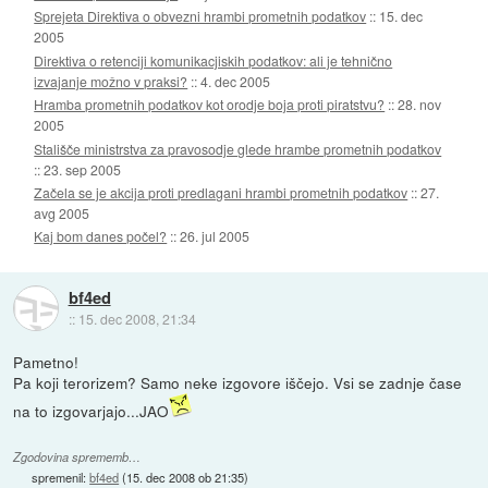
Sprejeta Direktiva o obvezni hrambi prometnih podatkov
::
15. dec
2005
Direktiva o retenciji komunikacjiskih podatkov: ali je tehnično
izvajanje možno v praksi?
::
4. dec 2005
Hramba prometnih podatkov kot orodje boja proti piratstvu?
::
28. nov
2005
Stališče ministrstva za pravosodje glede hrambe prometnih podatkov
::
23. sep 2005
Začela se je akcija proti predlagani hrambi prometnih podatkov
::
27.
avg 2005
Kaj bom danes počel?
::
26. jul 2005
bf4ed
::
15. dec 2008, 21:34
Pametno!
Pa koji terorizem? Samo neke izgovore iščejo. Vsi se zadnje čase
na to izgovarjajo...JAO
Zgodovina sprememb…
spremenil:
bf4ed
(
15. dec 2008 ob 21:35
)