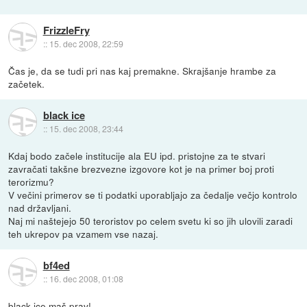
FrizzleFry
::
15. dec 2008, 22:59
Čas je, da se tudi pri nas kaj premakne. Skrajšanje hrambe za
začetek.
black ice
::
15. dec 2008, 23:44
Kdaj bodo začele institucije ala EU ipd. pristojne za te stvari
zavračati takšne brezvezne izgovore kot je na primer boj proti
terorizmu?
V večini primerov se ti podatki uporabljajo za čedalje večjo kontrolo
nad državljani.
Naj mi naštejejo 50 teroristov po celem svetu ki so jih ulovili zaradi
teh ukrepov pa vzamem vse nazaj.
bf4ed
::
16. dec 2008, 01:08
black ice maš prav!