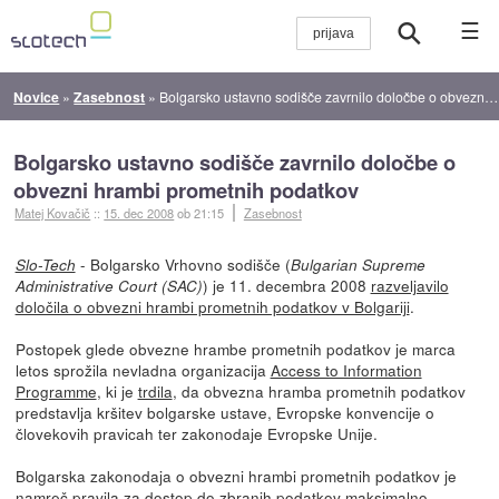
☰
Novice
»
Zasebnost
»
Bolgarsko ustavno sodišče zavrnilo določbe o obvezni hrambi prometnih podatkov
Bolgarsko ustavno sodišče zavrnilo določbe o
obvezni hrambi prometnih podatkov
Matej Kovačič
::
15. dec 2008
ob 21:15
Zasebnost
- Bolgarsko Vrhovno sodišče (
Slo-Tech
Bulgarian Supreme
) je 11. decembra 2008
razveljavilo
Administrative Court (SAC)
določila o obvezni hrambi prometnih podatkov v Bolgariji
.
Postopek glede obvezne hrambe prometnih podatkov je marca
letos sprožila nevladna organizacija
Access to Information
Programme
, ki je
trdila
, da obvezna hramba prometnih podatkov
predstavlja kršitev bolgarske ustave, Evropske konvencije o
človekovih pravicah ter zakonodaje Evropske Unije.
Bolgarska zakonodaja o obvezni hrambi prometnih podatkov je
namreč pravila za dostop do zbranih podatkov maksimalno