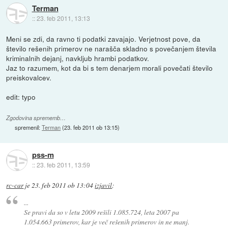
Terman
::
23. feb 2011, 13:13
Meni se zdi, da ravno ti podatki zavajajo. Verjetnost pove, da
število rešenih primerov ne narašča skladno s povečanjem števila
kriminalnih dejanj, navkljub hrambi podatkov.
Jaz to razumem, kot da bi s tem denarjem morali povečati število
preiskovalcev.
edit: typo
Zgodovina sprememb…
spremenil:
Terman
(
23. feb 2011 ob 13:15
)
pss-m
::
23. feb 2011, 13:59
rc-car
je
23. feb 2011 ob 13:04
izjavil
:
...
Se pravi da so v letu 2009 rešili 1.085.724, leta 2007 pa
1.054.663 primerov, kar je več rešenih primerov in ne manj.