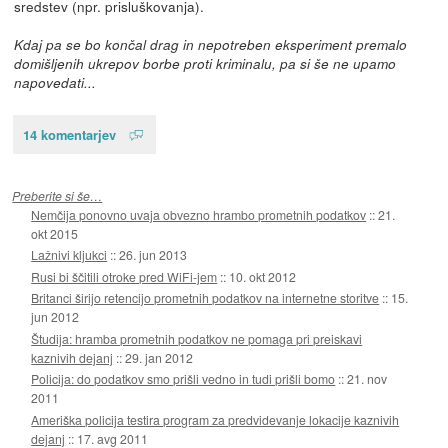
sredstev (npr. prisluškovanja).
Kdaj pa se bo končal drag in nepotreben eksperiment premalo
domišljenih ukrepov borbe proti kriminalu, pa si še ne upamo
napovedati...
14 komentarjev
Preberite si še…
Nemčija ponovno uvaja obvezno hrambo prometnih podatkov
::
21.
okt 2015
Lažnivi kljukci
::
26. jun 2013
Rusi bi ščitili otroke pred WiFi-jem
::
10. okt 2012
Britanci širijo retencijo prometnih podatkov na internetne storitve
::
15.
jun 2012
Študija: hramba prometnih podatkov ne pomaga pri preiskavi
kaznivih dejanj
::
29. jan 2012
Policija: do podatkov smo prišli vedno in tudi prišli bomo
::
21. nov
2011
Ameriška policija testira program za predvidevanje lokacije kaznivih
dejanj
::
17. avg 2011