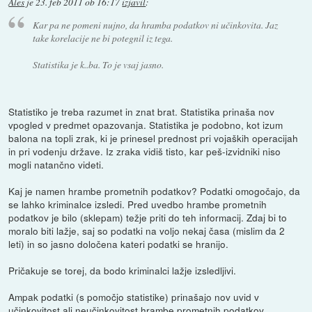
Ales
je
23. feb 2011 ob 16:17
izjavil
:
Kar pa ne pomeni nujno, da hramba podatkov ni učinkovita. Jaz
take korelacije ne bi potegnil iz tega.
Statistika je k..ba. To je vsaj jasno.
Statistiko je treba razumet in znat brat. Statistika prinaša nov
vpogled v predmet opazovanja. Statistika je podobno, kot izum
balona na topli zrak, ki je prinesel prednost pri vojaških operacijah
in pri vodenju države. Iz zraka vidiš tisto, kar peš-izvidniki niso
mogli natančno videti.
Kaj je namen hrambe prometnih podatkov? Podatki omogočajo, da
se lahko kriminalce izsledi. Pred uvedbo hrambe prometnih
podatkov je bilo (sklepam) težje priti do teh informacij. Zdaj bi to
moralo biti lažje, saj so podatki na voljo nekaj časa (mislim da 2
leti) in so jasno določena kateri podatki se hranijo.
Pričakuje se torej, da bodo kriminalci lažje izsledljivi.
Ampak podatki (s pomočjo statistike) prinašajo nov uvid v
učinkovitost ali neučinkovitost hrambe prometnih podatkov.