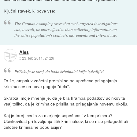
Ključni stavek, ki pove vse:
The German example proves that such targeted investigations
can, overall, be more effective than collecting information on
the entire population's contacts, movements and Internet use.
Ales
::
23. feb 2011, 21:26
Pričakuje se torej, da bodo kriminalci lažje izsledljivi.
To že, ampak v začetni premisi se ne upošteva prilagajanja
kriminalcev na nove pogoje "dela".
Skratka, moje mnenje je, da je bila hramba podatkov učinkovita
vsaj toliko, da je kriminalce prislila na prilagajanje novemu okolju.
Kaj je torej merilo za merjenje uspešnosti v tem primeru?
Učinkovitost pri loveljenju titih kriminalcev, ki se niso prilagodili ali
celotne kriminalne populacije?