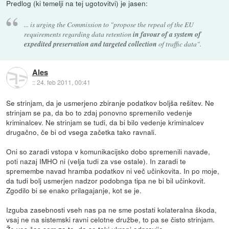
Predlog (ki temelji na tej ugotovitvi) je jasen:
... is urging the Commission to "propose the repeal of the EU
requirements regarding data retention
in favour of a system of
expedited preservation and targeted collection
of traffic data".
Ales
::
24. feb 2011, 00:41
Se strinjam, da je usmerjeno zbiranje podatkov boljša rešitev. Ne
strinjam se pa, da bo to zdaj ponovno spremenilo vedenje
kriminalcev. Ne strinjam se tudi, da bi bilo vedenje kriminalcev
drugačno, če bi od vsega začetka tako ravnali.
Oni so zaradi vstopa v komunikacijsko dobo spremenili navade,
poti nazaj IMHO ni (velja tudi za vse ostale). In zaradi te
spremembe navad hramba podatkov ni več učinkovita. In po moje,
da tudi bolj usmerjen nadzor podobnga tipa ne bi bil učinkovit.
Zgodilo bi se enako prilagajanje, kot se je.
Izguba zasebnosti vseh nas pa ne sme postati kolateralna škoda,
vsaj ne na sistemski ravni celotne družbe, to pa se čisto strinjam.