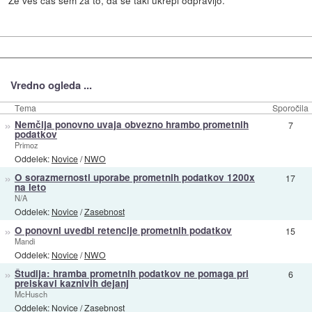
Že ves čas sem za to, da se taki ukrepi odpravijo.
Vredno ogleda ...
Tema
Sporočila
»
Nemčija ponovno uvaja obvezno hrambo prometnih
7
podatkov
Primoz
Oddelek:
Novice
/
NWO
»
O sorazmernosti uporabe prometnih podatkov 1200x
17
na leto
N/A
Oddelek:
Novice
/
Zasebnost
»
O ponovni uvedbi retencije prometnih podatkov
15
Mandi
Oddelek:
Novice
/
NWO
»
Študija: hramba prometnih podatkov ne pomaga pri
6
preiskavi kaznivih dejanj
McHusch
Oddelek:
Novice
/
Zasebnost