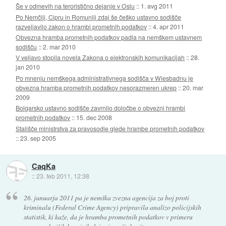
Še v odmevih na teroristično dejanje v Oslu
::
1. avg 2011
Po Nemčiji, Cipru in Romuniji zdaj še češko ustavno sodišče
razveljavilo zakon o hrambi prometnih podatkov
::
4. apr 2011
Obvezna hramba prometnih podatkov padla na nemškem ustavnem
sodišču
::
2. mar 2010
V veljavo stopila novela Zakona o elektronskih komunikacijah
::
28.
jan 2010
Po mnenju nemškega administrativnega sodišča v Wiesbadnu je
obvezna hramba prometnih podatkov nesorazmeren ukrep
::
20. mar
2009
Bolgarsko ustavno sodišče zavrnilo določbe o obvezni hrambi
prometnih podatkov
::
15. dec 2008
Stališče ministrstva za pravosodje glede hrambe prometnih podatkov
::
23. sep 2005
CaqKa
::
23. feb 2011, 12:38
26. januarja 2011 pa je nemška zvezna agencija za boj proti
kriminalu (Federal Crime Agency) pripravila analizo policijskih
statistik, ki kaže, da je hramba prometnih podatkov v primeru