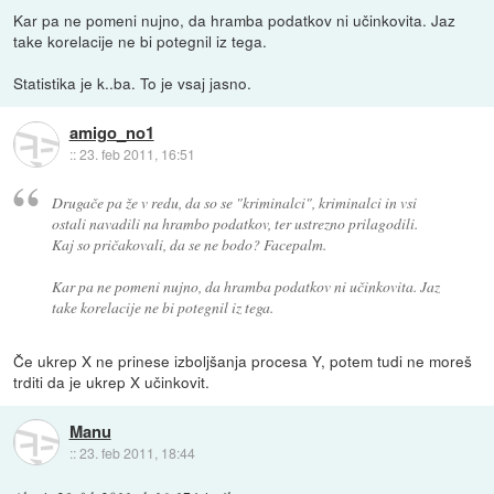
Kar pa ne pomeni nujno, da hramba podatkov ni učinkovita. Jaz
take korelacije ne bi potegnil iz tega.
Statistika je k..ba. To je vsaj jasno.
amigo_no1
::
23. feb 2011, 16:51
Drugače pa že v redu, da so se "kriminalci", kriminalci in vsi
ostali navadili na hrambo podatkov, ter ustrezno prilagodili.
Kaj so pričakovali, da se ne bodo? Facepalm.
Kar pa ne pomeni nujno, da hramba podatkov ni učinkovita. Jaz
take korelacije ne bi potegnil iz tega.
Če ukrep X ne prinese izboljšanja procesa Y, potem tudi ne moreš
trditi da je ukrep X učinkovit.
Manu
::
23. feb 2011, 18:44