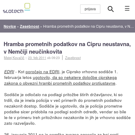
☰
Novice
»
Zasebnost
»
Hramba prometnih podatkov na Cipru neustavna, v Nemčiji neučinkovita
Hramba prometnih podatkov na Cipru neustavna,
v Nemčiji neučinkovita
Matej Kovačič
::
23. feb 2011
ob 09:23
Zasebnost
- Kot
poročajo na EDRI
, je Ciprsko vrhovno sodišče 1.
EDRI
februarja letos
ugotovilo, da so nekatere določbe ciprskega
zakona o obvezni hrambi prometnih podatkov protiustavne
.
Sodišče je odločalo na podlagi pritožbe štirih državljanov, ki so
trdili, da je imela policija v več primerih do prometnih podatkov
nezakonit dostop. Sodišče je ugotovilo, da je policija prometne
podatke sicer pridobila na podlagi sodnih odredb, vendar so bile
le-te v primeru treh pritožnikov nezakonite in jih je vrhovno sodišče
zato razveljavilo.
26. januarja 2011 pa je nemška zvezna agencija za boj proti