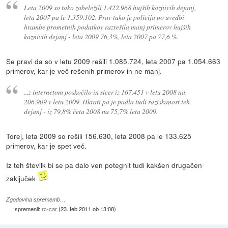
Leta 2009 so tako zabeležili 1.422.968 hujših kaznivih dejanj,
leta 2007 pa le 1.359.102. Prav tako je policija po uvedbi
hrambe prometnih podatkov razrešila manj primerov hujših
kaznivih dejanj - leta 2009 76,3%, leta 2007 pa 77,6 %.
Se pravi da so v letu 2009 rešili 1.085.724, leta 2007 pa 1.054.663
primerov, kar je več rešenih primerov in ne manj.
...z internetom poskočilo in sicer iz 167.451 v letu 2008 na
206.909 v letu 2009. Hkrati pa je padla tudi raziskanost teh
dejanj - iz 79,8% četa 2008 na 75,7% leta 2009.
Torej, leta 2009 so rešili 156.630, leta 2008 pa le 133.625
primerov, kar je spet več.
Iz teh številk bi se pa dalo ven potegnit tudi kakšen drugačen
zaključek
Zgodovina sprememb…
spremenil:
rc-car
(
23. feb 2011 ob 13:08
)