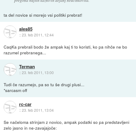
pregona hujših kaznivih dejanj neučinkovita.
ta del novice si morejo vsi politiki prebrat!
ales85
::
23. feb 2011, 12:44
CaqKa prebrali bodo že ampak kaj ti to koristi, ko pa nihče ne bo
razumel prebranega...
Terman
::
23. feb 2011, 13:00
Tudi če razumejo, pa so tu še drugi plusi...
*sarcasm off
rc-car
::
23. feb 2011, 13:04
Se načeloma strinjam z novico, ampak podatki so pa predstavljeni
zelo jasno in ne-zavajajoče: