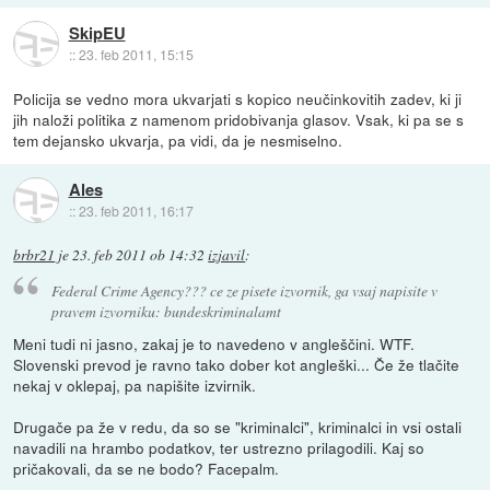
SkipEU
::
23. feb 2011, 15:15
Policija se vedno mora ukvarjati s kopico neučinkovitih zadev, ki ji
jih naloži politika z namenom pridobivanja glasov. Vsak, ki pa se s
tem dejansko ukvarja, pa vidi, da je nesmiselno.
Ales
::
23. feb 2011, 16:17
brbr21
je
23. feb 2011 ob 14:32
izjavil
:
Federal Crime Agency??? ce ze pisete izvornik, ga vsaj napisite v
pravem izvorniku: bundeskriminalamt
Meni tudi ni jasno, zakaj je to navedeno v angleščini. WTF.
Slovenski prevod je ravno tako dober kot angleški... Če že tlačite
nekaj v oklepaj, pa napišite izvirnik.
Drugače pa že v redu, da so se "kriminalci", kriminalci in vsi ostali
navadili na hrambo podatkov, ter ustrezno prilagodili. Kaj so
pričakovali, da se ne bodo? Facepalm.