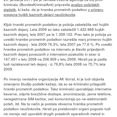
kriminalu (BundesKriminalAmt) pripravila
analizo policijskih
statistik
, ki kaže, da je hramba prometnih podatkov
v primeru
pregona hujših kaznivih dejanj neučinkovita
.
Kljub hrambi prometnih podatkov je policija zabeležila več hujših
kaznivih dejanj. Leta 2009 so tako zabeležili 1.422.968 hujših
kaznivih dejanj, leta 2007 pa le 1.359.102. Prav tako je policija po
uvedbi hrambe prometnih podatkov razrešila manj primerov hujših
kaznivih dejanj - leta 2009 76,3%, leta 2007 pa 77,6 %. Po uvedbi
hrambe prometnih podatkov na internetu je število prijavljenih
kaznivih dejanj povezanih z internetom poskočilo in sicer iz
167.451 v letu 2008 na 206.909 v letu 2009. Hkrati pa je padla
tudi raziskanost teh dejanj - iz 79,8% četa 2008 na 75,7% leta
2009.
Po mnenju nevladne organizacije AK Vorrat, ki je tudi objavila
omenjeno študijo podatki kažejo, da so se kriminalci prilagodili
hrambi prometnih podatkov. Tako kriminalci uporabljajo internetne
kavarne, odprte brezžične dostope, anonimizacijo, javne telefone,
neregistrirane SIM kartice, več komunicirajo po ne-elektronskih
poteh, itd. Na ta način je postala obvezna hramba prometnih
podatkov neučinkovita, hkrati pa preiskovalni organi pogosto tudi
ne morejo več uporabiti drugih posebnih operativnih metod in