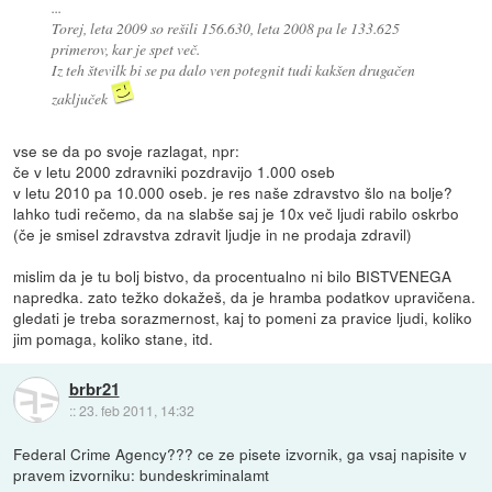
...
Torej, leta 2009 so rešili 156.630, leta 2008 pa le 133.625
primerov, kar je spet več.
Iz teh številk bi se pa dalo ven potegnit tudi kakšen drugačen
zaključek
vse se da po svoje razlagat, npr:
če v letu 2000 zdravniki pozdravijo 1.000 oseb
v letu 2010 pa 10.000 oseb. je res naše zdravstvo šlo na bolje?
lahko tudi rečemo, da na slabše saj je 10x več ljudi rabilo oskrbo
(če je smisel zdravstva zdravit ljudje in ne prodaja zdravil)
mislim da je tu bolj bistvo, da procentualno ni bilo BISTVENEGA
napredka. zato težko dokažeš, da je hramba podatkov upravičena.
gledati je treba sorazmernost, kaj to pomeni za pravice ljudi, koliko
jim pomaga, koliko stane, itd.
brbr21
::
23. feb 2011, 14:32
Federal Crime Agency??? ce ze pisete izvornik, ga vsaj napisite v
pravem izvorniku: bundeskriminalamt