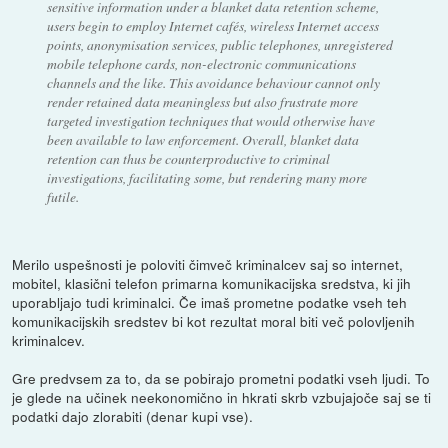
sensitive information under a blanket data retention scheme,
users begin to employ Internet cafés, wireless Internet access
points, anonymisation services, public telephones, unregistered
mobile telephone cards, non-electronic communications
channels and the like. This avoidance behaviour cannot only
render retained data meaningless but also frustrate more
targeted investigation techniques that would otherwise have
been available to law enforcement. Overall, blanket data
retention can thus be counterproductive to criminal
investigations, facilitating some, but rendering many more
futile.
Merilo uspešnosti je poloviti čimveč kriminalcev saj so internet,
mobitel, klasični telefon primarna komunikacijska sredstva, ki jih
uporabljajo tudi kriminalci. Če imaš prometne podatke vseh teh
komunikacijskih sredstev bi kot rezultat moral biti več polovljenih
kriminalcev.
Gre predvsem za to, da se pobirajo prometni podatki vseh ljudi. To
je glede na učinek neekonomično in hkrati skrb vzbujajoče saj se ti
podatki dajo zlorabiti (denar kupi vse).