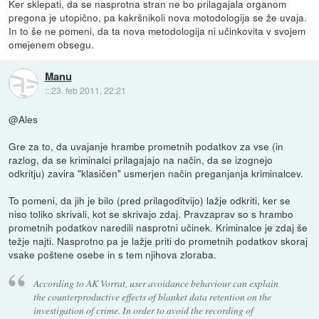
Ker sklepati, da se nasprotna stran ne bo prilagajala organom
pregona je utopično, pa kakršnikoli nova motodologija se že uvaja.
In to še ne pomeni, da ta nova metodologija ni učinkovita v svojem
omejenem obsegu.
Manu
::
23. feb 2011, 22:21
@Ales
Gre za to, da uvajanje hrambe prometnih podatkov za vse (in
razlog, da se kriminalci prilagajajo na način, da se izognejo
odkritju) zavira "klasičen" usmerjen način preganjanja kriminalcev.
To pomeni, da jih je bilo (pred prilagoditvijo) lažje odkriti, ker se
niso toliko skrivali, kot se skrivajo zdaj. Pravzaprav so s hrambo
prometnih podatkov naredili nasprotni učinek. Kriminalce je zdaj še
težje najti. Nasprotno pa je lažje priti do prometnih podatkov skoraj
vsake poštene osebe in s tem njihova zloraba.
According to AK Vorrat, user avoidance behaviour can explain
the counterproductive effects of blanket data retention on the
investigation of crime. In order to avoid the recording of