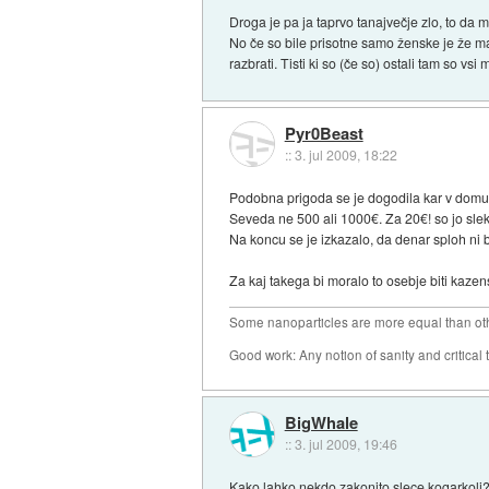
Droga je pa ja taprvo tanajvečje zlo, to da 
No če so bile prisotne samo ženske je že mal
razbrati. Tisti ki so (če so) ostali tam so vsi
Pyr0Beast
::
3. jul 2009, 18:22
Podobna prigoda se je dogodila kar v domu s
Seveda ne 500 ali 1000€. Za 20€! so jo slekl
Na koncu se je izkazalo, da denar sploh ni bi
Za kaj takega bi moralo to osebje biti kaze
Some nanoparticles are more equal than ot
Good work: Any notion of sanity and critical t
BigWhale
::
3. jul 2009, 19:46
Kako lahko nekdo zakonito slece kogarkoli? 