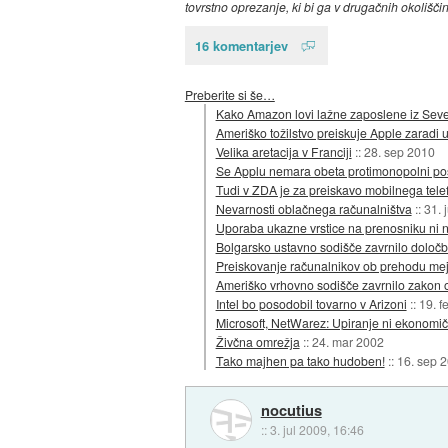
tovrstno oprezanje, ki bi ga v drugačnih okolišč
16 komentarjev
Preberite si še…
Kako Amazon lovi lažne zaposlene iz Sev
Ameriško tožilstvo preiskuje Apple zaradi 
Velika aretacija v Franciji
::
28. sep 2010
Se Applu nemara obeta protimonopolni po
Tudi v ZDA je za preiskavo mobilnega tel
Nevarnosti oblačnega računalništva
::
31. 
Uporaba ukazne vrstice na prenosniku ni 
Bolgarsko ustavno sodišče zavrnilo določ
Preiskovanje računalnikov ob prehodu mej
Ameriško vrhovno sodišče zavrnilo zakon o
Intel bo posodobil tovarno v Arizoni
::
19. f
Microsoft, NetWarez: Upiranje ni ekonomič
Živčna omrežja
::
24. mar 2002
Tako majhen pa tako hudoben!
::
16. sep 
nocutius
::
3. jul 2009, 16:46