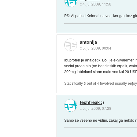
::
4. jul 2009, 11:58
PS: Al pa tud Ketonal ne vec, ker ga skoz gla
antonija
::
5. jul 2009, 00:04
Ibuprofen je analgetik. Bolj je ekvivalenten
vecini prodajaln (od bencinskih crpalk, walma
200mg tabletami stane malo vec kot 20 USD (
Statistically 3 out of 4 involved usually en
techfreak :)
::
5. jul 2009, 07:28
Samo še vseeno ne vidim, zakaj ga nekdo ne