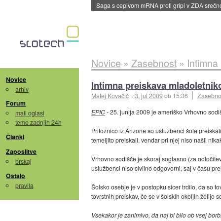
Saga s cepivom mRNA proti gripi v ZDA sreč
Novice
»
Zasebnost
»
Intimna
Novice
Intimna preiskava mladoletnik
arhiv
Matej Kovačič
::
3. jul 2009
ob 15:36
Zasebno
Forum
EPIC
- 25. junija 2009 je ameriško Vrhovno sod
mali oglasi
teme zadnjih 24h
Pritožnico iz Arizone so uslužbenci šole preiskal
Članki
temeljito preiskali, vendar pri njej niso našli n
Zaposlitve
Vrhovno sodišče je skoraj soglasno (za odločitev 
brskaj
uslužbenci niso civilno odgovorni, saj v času pr
Ostalo
pravila
Šolsko osebje je v postopku sicer trdilo, da so t
tovrstnih preiskav, če se v šolskih okoljih želijo
Vsekakor je zanimivo, da naj bi bilo ob vsej borb