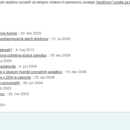
inah verjetno označili za skrajno moteno in perverzno, postaja
"legitimno" orodje za 
erne Koreje
::
20. dec 2025
upočasnjevanja starih telefonov
::
31. jul 2020
stopek?
::
4. maj 2010
efona potrebna sodna odredba
::
18. dec 2009
jul 2009
nezakonita
::
4. jun 2009
be o obvezni hrambi prometnih podatkov
::
15. dec 2008
e v ZDA je zakonito
::
23. apr 2008
 pornografiji
::
30. jun 2004
eb 2003
no.
::
22. nov 2002
2001