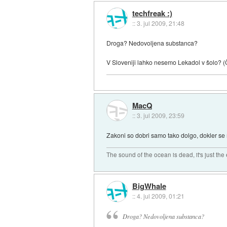
techfreak :)
::
3. jul 2009, 21:48
Droga? Nedovoljena substanca?
V Sloveniji lahko nesemo Lekadol v šolo? (Č
MacQ
::
3. jul 2009, 23:59
Zakoni so dobri samo tako dolgo, dokler se ne 
The sound of the ocean is dead, it's just the
BigWhale
::
4. jul 2009, 01:21
Droga? Nedovoljena substanca?