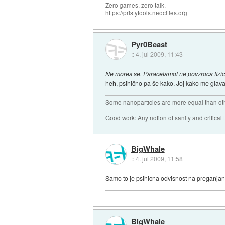
Zero games, zero talk.
https://pristytools.neocities.org
Pyr0Beast
::
4. jul 2009, 11:43
Ne mores se. Paracetamol ne povzroca fizic
heh, psihično pa še kako. Joj kako me glava 
Some nanoparticles are more equal than ot
Good work: Any notion of sanity and critical t
BigWhale
::
4. jul 2009, 11:58
Samo to je psihicna odvisnost na preganjan
BigWhale