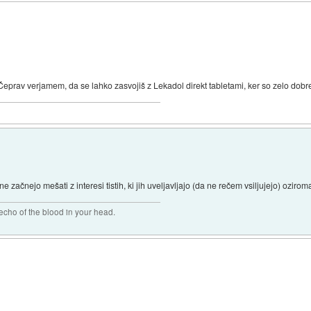
eprav verjamem, da se lahko zasvojiš z Lekadol direkt tabletami, ker so zelo dobre
začnejo mešati z interesi tistih, ki jih uveljavljajo (da ne rečem vsiljujejo) oziroma ti
 echo of the blood in your head.