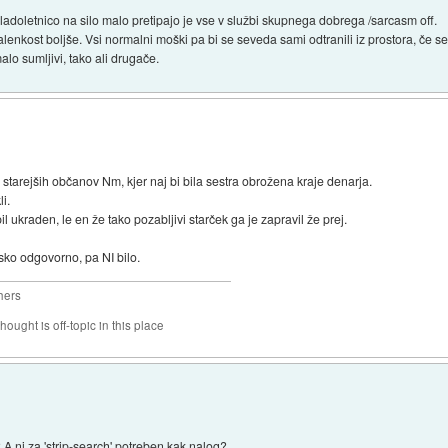
mladoletnico na silo malo pretipajo je vse v službi skupnega dobrega /sarcasm off.
enkost boljše. Vsi normalni moški pa bi se seveda sami odtranili iz prostora, če se 
 malo sumljivi, tako ali drugače.
tarejših občanov Nm, kjer naj bi bila sestra obrožena kraje denarja.
i.
l ukraden, le en že tako pozabljivi starček ga je zapravil že prej.
nsko odgovorno, pa NI bilo.
hers
hought is off-topic in this place
A ni za 'strip-search' potreben kak nalog?