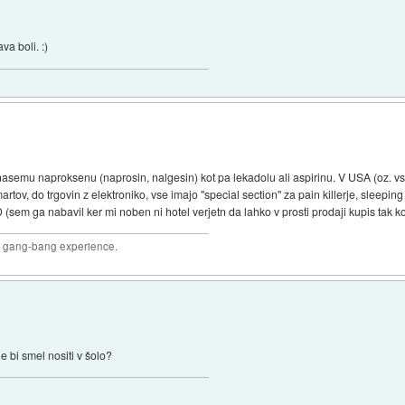
va boli. :)
 nasemu naproksenu (naprosin, nalgesin) kot pa lekadolu ali aspirinu. V USA (oz. vsa
rtov, do trgovin z elektroniko, vse imajo "special section" za pain killerje, sleeping
sem ga nabavil ker mi noben ni hotel verjetn da lahko v prosti prodaji kupis tak ko
joy gang-bang experience.
 bi smel nositi v šolo?