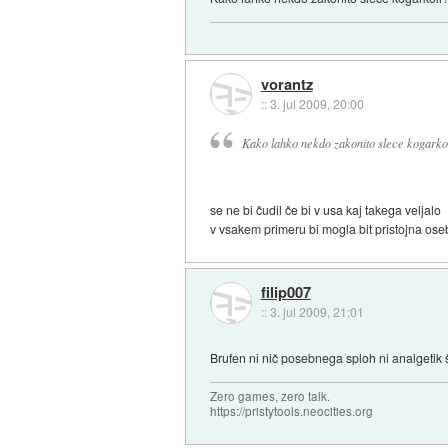
vorantz
::
3. jul 2009, 20:00
Kako lahko nekdo zakonito slece kogarkoli
se ne bi čudil če bi v usa kaj takega veljalo
v vsakem primeru bi mogla bit pristojna oseba
filip007
::
3. jul 2009, 21:01
Brufen ni nič posebnega sploh ni analgetik še
Zero games, zero talk.
https://pristytools.neocities.org