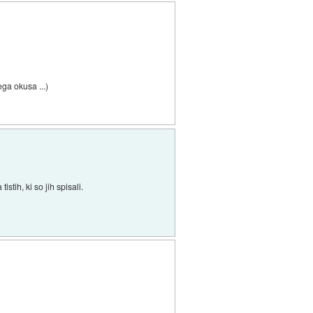
ga okusa ...)
stih, ki so jih spisali.