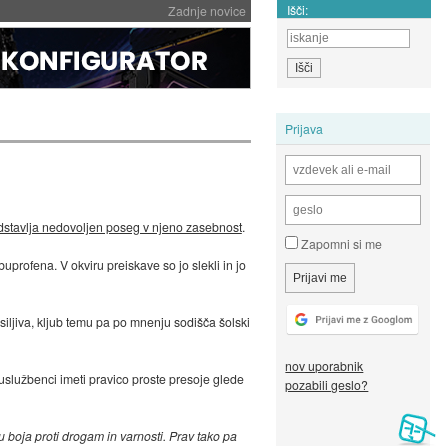
Išči:
Zadnje novice
Prijava
dstavlja nedovoljen poseg v njeno zasebnost
.
Zapomni si me
uprofena. V okviru preiskave so jo slekli in jo
vsiljiva, kljub temu pa po mnenju sodišča šolski
nov uporabnik
 uslužbenci imeti pravico proste presoje glede
pozabili geslo?
u boja proti drogam in varnosti. Prav tako pa