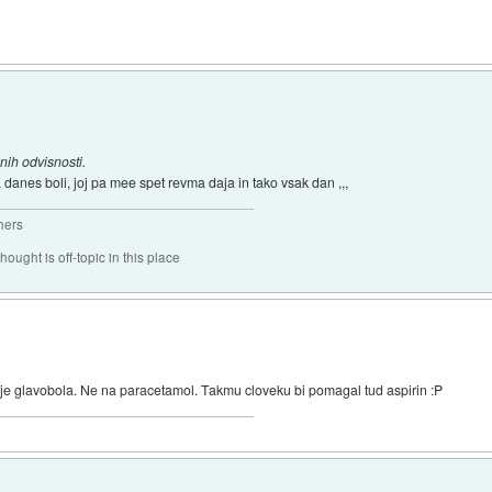
nih odvisnosti.
danes boli, joj pa mee spet revma daja in tako vsak dan ,,,
hers
hought is off-topic in this place
je glavobola. Ne na paracetamol. Takmu cloveku bi pomagal tud aspirin :P