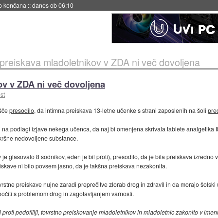
no končana
::
danes ob 06:10
 preiskava mladoletnikov v ZDA ni več dovoljena
ov v ZDA ni več dovoljena
st
išče
presodilo
, da intimna preiskava 13-letne učenke s strani zaposlenih na šoli
pre
i na podlagi izjave nekega učenca, da naj bi omenjena skrivala tablete analgetika Ib
ikakršne nedovoljene substance.
je glasovalo 8 sodnikov, eden je bil proti), presodilo, da je bila preiskava izredno 
eiskave ni bilo povsem jasno, da je takšna preiskava nezakonita.
ovrstne preiskave nujne zaradi preprečitve zlorab drog in zdravil in da morajo šolski
 soočiti s problemom drog in zagotavljanjem varnosti.
i proti pedofiliji, tovrstno preiskovanje mladoletnikov in mladoletnic zakonito v imen