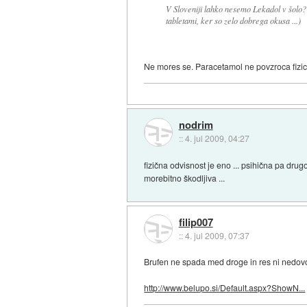
V Sloveniji lahko nesemo Lekadol v šolo?
tabletami, ker so zelo dobrega okusa ...)
Ne mores se. Paracetamol ne povzroca fizicn
nodrim
::
4. jul 2009, 04:27
fizična odvisnost je eno ... psihična pa drug
morebitno škodljiva ...
filip007
::
4. jul 2009, 07:37
Brufen ne spada med droge in res ni nedovo
http://www.belupo.si/Default.aspx?ShowN...