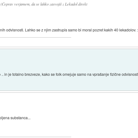
 (Čeprav verjamem, da se lahko zasvojiš z Lekadol direkt
ih odvisnosti. Lahko se z njim zastrupis samo bi moral pozret kakih 40 lekadolov. 
o .. in je totalno brezveze, kako se folk omejuje samo na vprašanje fizične odvisnost
ljena substanca...