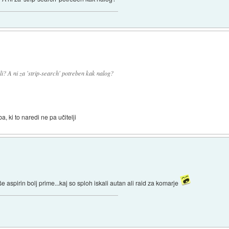
? A ni za 'strip-search' potreben kak nalog?
, ki to naredi ne pa učitelji
 aspirin bolj prime...kaj so sploh iskali autan ali raid za komarje