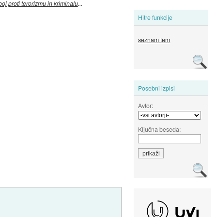
boj proti terorizmu in kriminalu
...
Hitre funkcije
seznam tem
Posebni izpisi
Avtor:
Ključna beseda: