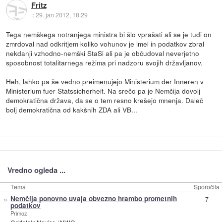
Fritz
::
29. jan 2012, 18:29
Tega nemškega notranjega ministra bi šlo vprašati ali se je tudi on
zmrdoval nad odkritjem koliko vohunov je imel in podatkov zbral
nekdanji vzhodno-nemški StaSi ali pa je občudoval neverjetno
sposobnost totalitarnega režima pri nadzoru svojih državljanov.
Heh, lahko pa še vedno preimenujejo Ministerium der Inneren v
Ministerium fuer Statssicherheit. Na srečo pa je Nemčija dovolj
demokratična država, da se o tem resno krešejo mnenja. Daleč
bolj demokratična od kakšnih ZDA ali VB...
Vredno ogleda ...
Tema
Sporočila
»
Nemčija ponovno uvaja obvezno hrambo prometnih
7
podatkov
Primoz