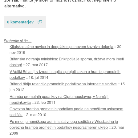
alternativo.
6 komentarjev
Preberite si še…
Kitajska: lažne novice in deepfakes po novem kazniva dejanja
::
30.
nov 2019
Britanska notranja ministrica: Enkripcija je sporna, država mora imeti
dostop!
::
27. mar 2017
V Veliki Britaniji v izredni naglici sprejeli zakon o hrambi prometnih
podatkov
::
18. jul 2014
Britanci širijo retencijo prometnih podatkov na internetne storitve
::
15.
jun 2012
Hramba prometnih podatkov na Cipru neustavna, v Nemčiji
neučinkovita
::
23. feb 2011
Obvezna hramba prometnih podatkov padla na nemškem ustavnem
sodišču
::
2. mar 2010
Po mnenju nemškega administrativnega sodišča v Wiesbadnu je
obvezna hramba prometnih podatkov nesorazmeren ukrep
::
20. mar
2009