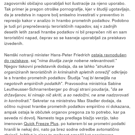
zagovorniki običajno uporabljali kot ilustracije za njeno uporabo.
Tak primer je pregon otroške pornografije, kjer v študiji ugotavljajo,
da je sredstva in napore bolj smiselno investirati v preventivo in
represijo kakor v analizo in hrambo prometnih podatkov. Podobno
je tudi pri preprečevanju terorističnih napadov, saj v zadnjih
desetih letih zaradi hrambe podatkov ni bil preprečen niti en sam
teroristični napad, čeprav so se kasneje uporabljali za preiskavo
izvedenih.
Nemški notranji minister Hans-Peter Friedrich
ostaja ravnodušen
do raziskave
, saj "
."
nima študija zanje nobene relevantnosti
Njegov tiskovni predstavnik dodaja, da se lahko "
strukture
" odkrijejo
organiziranih terorističnih in kriminalnih spletnih omrežij
le s hrambo prometnih podatkov. Študija "
naj bi temeljila na
". Pravosodna ministrica Sabine
negotovih empiričnih podatkih
Leutheusser-Schnarrenberger po drugi strani poudarja, "
da se
državljanov, ki nimajo nič skriti, a so nedolžni, ne sme nadzorovati
." Sekretar na ministrstvu Max Stadler dodaja, da
in kontrolirati
očitno nujnost hrambe prometnih podatkov empirično ni dokazana,
ampak ostaja le občutek organov pregona za to potrebo, kar pa
seveda ni dovolj. Namesto tega predlaga blažjo verzijo, tako
imenovan
Quick Freeze Plus
, po katerem bi se prometni podatki
hranili le nekaj dni, nato pa brez sodne odredbe avtomatično
zbrisali. Inštitut je sicer to možnost označil kot neprimerno