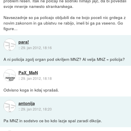
problem resen. Itak ne polcaji ne sodniki nimajo jajc, da bi povedali
svoje mnenje namesto strankarskega.
Navsezadnje so pa policajo obljubili da ne bojo poceli nic grdega z
novim zakonom in ga ubistvu ne rabijo, imeli bi ga pa vseeno. Go
figure...
para!
::
29. jan 2012, 18:16
A ni policija zgolj organ pod okriljem MNZ? Al velja MNZ = policija?
PaX_MaN
::
29. jan 2012, 18:18
Odvisno koga in kdaj vprašaš.
antonija
::
29. jan 2012, 18:20
Pa MNZ in sodstvo ce bo kdo lazje spal zaradi dikcije.