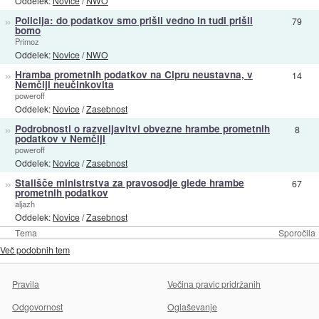
Oddelek:
Novice
/
NWO
»
Policija: do podatkov smo prišli vedno in tudi prišli
79
bomo
Primoz
Oddelek:
Novice
/
NWO
»
Hramba prometnih podatkov na Cipru neustavna, v
14
Nemčiji neučinkovita
poweroff
Oddelek:
Novice
/
Zasebnost
»
Podrobnosti o razveljavitvi obvezne hrambe prometnih
8
podatkov v Nemčiji
poweroff
Oddelek:
Novice
/
Zasebnost
»
Stališče ministrstva za pravosodje glede hrambe
67
prometnih podatkov
aljazh
Oddelek:
Novice
/
Zasebnost
Tema
Sporočila
Več podobnih tem
Pravila
Večina pravic pridržanih
Odgovornost
Oglaševanje