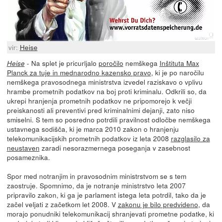
vir:
Heise
- Na splet je pricurljalo
poročilo
nemškega
Inštituta Max
Heise
Planck za tuje in mednarodno kazensko pravo
, ki je po naročilu
nemškega pravosodnega ministrstva izvedel raziskavo o vplivu
hrambe prometnih podatkov na boj proti kriminalu. Odkrili so, da
ukrepi hranjenja prometnih podatkov ne pripomorejo k večji
preiskanosti ali preventivi pred kriminalnimi dejanji, zato niso
smiselni. S tem so posredno potrdili pravilnost odločbe nemškega
ustavnega sodišča, ki je marca 2010 zakon o hranjenju
telekomunikacijskih prometnih podatkov iz leta 2008
razglasilo za
neustaven
zaradi nesorazmernega poseganja v zasebnost
posameznika.
Spor med notranjim in pravosodnim ministrstvom se s tem
zaostruje. Spomnimo, da je notranje ministrstvo leta 2007
pripravilo zakon, ki ga je parlament istega leta potrdil, tako da je
začel veljati z začetkom let 2008. V
zakonu je bilo predvideno
, da
morajo ponudniki telekomunikacij shranjevati prometne podatke, ki