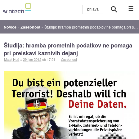
☰
Novice
»
Zasebnost
»
Študija: hramba prometnih podatkov ne pomaga pri preiskavi kaznivih dejanj
Študija: hramba prometnih podatkov ne pomaga
pri preiskavi kaznivih dejanj
Matej Huš
::
29. jan 2012
ob 17:51
Zasebnost