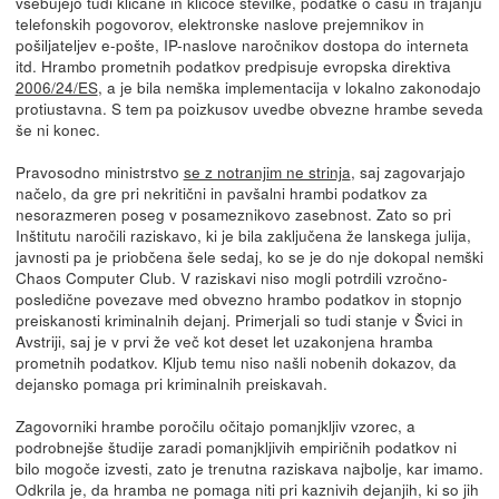
vsebujejo tudi klicane in kličoče številke, podatke o času in trajanju
telefonskih pogovorov, elektronske naslove prejemnikov in
pošiljateljev e-pošte, IP-naslove naročnikov dostopa do interneta
itd. Hrambo prometnih podatkov predpisuje evropska direktiva
2006/24/ES
, a je bila nemška implementacija v lokalno zakonodajo
protiustavna. S tem pa poizkusov uvedbe obvezne hrambe seveda
še ni konec.
Pravosodno ministrstvo
se z notranjim ne strinja
, saj zagovarjajo
načelo, da gre pri nekritični in pavšalni hrambi podatkov za
nesorazmeren poseg v posameznikovo zasebnost. Zato so pri
Inštitutu naročili raziskavo, ki je bila zaključena že lanskega julija,
javnosti pa je priobčena šele sedaj, ko se je do nje dokopal nemški
Chaos Computer Club. V raziskavi niso mogli potrdili vzročno-
posledične povezave med obvezno hrambo podatkov in stopnjo
preiskanosti kriminalnih dejanj. Primerjali so tudi stanje v Švici in
Avstriji, saj je v prvi že več kot deset let uzakonjena hramba
prometnih podatkov. Kljub temu niso našli nobenih dokazov, da
dejansko pomaga pri kriminalnih preiskavah.
Zagovorniki hrambe poročilu očitajo pomanjkljiv vzorec, a
podrobnejše študije zaradi pomanjkljivih empiričnih podatkov ni
bilo mogoče izvesti, zato je trenutna raziskava najbolje, kar imamo.
Odkrila je, da hramba ne pomaga niti pri kaznivih dejanjih, ki so jih