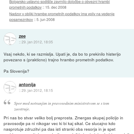
Bolgarsko ustavno sodišče zavrnilo določbe o obvezni hrambi
prometnih podatkov
::
15. dec 2008
Nadzor v obliki hrambe prometnih podatkov ima vpliv na vedenje
posameznikov
::
5. jun 2008
zee
::
29. jan 2012, 18:05
Vsaj nekdo, ki se razmislja. Upati je, da bo to prekinilo histerijo
povezano s (prakticno) trajno hrambo prometnih podatkov.
Pa Slovenija?
antonija
::
29. jan 2012, 18:15
Spor med notranjim in pravosodnim ministrstvom se s tem
zaostruje.
Pri nas bo stvar veliko bolj preprosta. Zmergas skupej policijo in
pravosodje pa ni nikogar vec ki bi kaj sikal. Ce slucajno kdo
nasprotuje zdruzitvi pa das isti stranki oba resorja in je spet