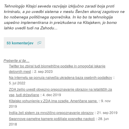
Tehnologijo Kitajci seveda razvijajo izključno zaradi boja proti
kriminalu, a po uvedbi sistema v mestu Šenžen skoraj zagotovo ne
bo nobenega političnega oporečnika. In ko bo ta tehnologija
uspešno implementirana in preizkušena na Kitajskem, jo bomo
lahko uvedli tudi na Zahodu...
53 komentarjev
Preberite si še…
Twitter bo zbiral tudi biometrične podatke in omogočal iskanje
delovnih mest
::
2. sep 2023
Na internetu se ponuja največja ukradena baza osebnih podatkov
::
5. jul 2022
ZDA želijo uvesti obvezno prepoznavanje obrazov na letališčih za
vse, tudi državljane
::
4. dec 2019
Kitajsko vohunjenje v ZDA ima ozadje. Američane same.
::
9. nov
2019
Indija želi sistem za množično prepoznavanje obrazov
::
21. sep 2019
Swannove pametne kamere pošiljale posnetke naokoli
::
28. jun
2018