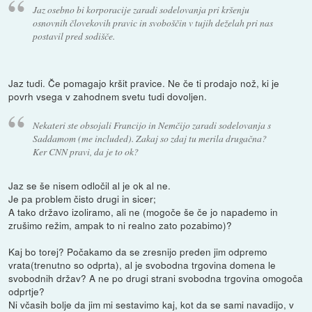
Jaz osebno bi korporacije zaradi sodelovanja pri kršenju
osnovnih človekovih pravic in svoboščin v tujih deželah pri nas
postavil pred sodišče.
Jaz tudi. Če pomagajo kršit pravice. Ne če ti prodajo nož, ki je
povrh vsega v zahodnem svetu tudi dovoljen.
Nekateri ste obsojali Francijo in Nemčijo zaradi sodelovanja s
Saddamom (me included). Zakaj so zdaj tu merila drugačna?
Ker CNN pravi, da je to ok?
Jaz se še nisem odločil al je ok al ne.
Je pa problem čisto drugi in sicer;
A tako državo izoliramo, ali ne (mogoče še če jo napademo in
zrušimo režim, ampak to ni realno zato pozabimo)?
Kaj bo torej? Počakamo da se zresnijo preden jim odpremo
vrata(trenutno so odprta), al je svobodna trgovina domena le
svobodnih držav? A ne po drugi strani svobodna trgovina omogoča
odprtje?
Ni včasih bolje da jim mi sestavimo kaj, kot da se sami navadijo, v