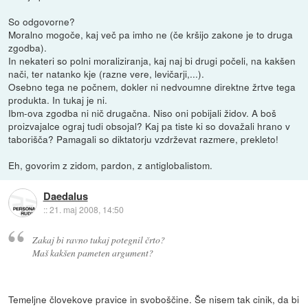
So odgovorne?
Moralno mogoče, kaj več pa imho ne (če kršijo zakone je to druga
zgodba).
In nekateri so polni moraliziranja, kaj naj bi drugi počeli, na kakšen
nači, ter natanko kje (razne vere, levičarji,...).
Osebno tega ne počnem, dokler ni nedvoumne direktne žrtve tega
produkta. In tukaj je ni.
Ibm-ova zgodba ni nič drugačna. Niso oni pobijali židov. A boš
proizvajalce ograj tudi obsojal? Kaj pa tiste ki so dovažali hrano v
taborišča? Pamagali so diktatorju vzdrževat razmere, prekleto!
Eh, govorim z zidom, pardon, z antiglobalistom.
Daedalus
::
21. maj 2008, 14:50
Zakaj bi ravno tukaj potegnil črto?
Maš kakšen pameten argument?
Temeljne človekove pravice in svoboščine. Še nisem tak cinik, da bi