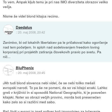
To vem. Ampak kljub temu je pri nas IMO diverziteta obrazov veliko
večja.
Nisme še videl blond kitajca recimo.
Daedalus
::
20. maj 2008, 20:42
Zanimivo, bi od lokalnih libertalcev pa le pričakoval kako ogorčenje
nad tem početjem. In sploh nad sodelovanjem freedom loving
korporacij pri projektih zatiranja človekovih pravic po svetu. Pa
nič...
BluPhenix
::
20. maj 2008, 20:45
JAh tudi blond slovenca nebi videl, če se nebi toliko mešali
evropski narodi. To pa še ne pomeni, da so vsi kitajci enaki. Lahko
greš v knjižnici in si sposodiš National Geographic, ki je posvečen
kitajski. Noter so obrazi večjih provinc, morda boš presenečen
kako zelo so si različni med sabo.
Pač živiš v evropi in imaš softver bolj izpopolnjen za ločevanje