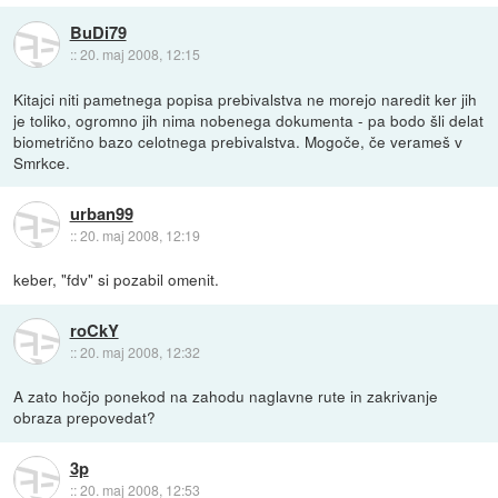
BuDi79
::
20. maj 2008, 12:15
Kitajci niti pametnega popisa prebivalstva ne morejo naredit ker jih
je toliko, ogromno jih nima nobenega dokumenta - pa bodo šli delat
biometrično bazo celotnega prebivalstva. Mogoče, če verameš v
Smrkce.
urban99
::
20. maj 2008, 12:19
keber, "fdv" si pozabil omenit.
roCkY
::
20. maj 2008, 12:32
A zato hočjo ponekod na zahodu naglavne rute in zakrivanje
obraza prepovedat?
3p
::
20. maj 2008, 12:53