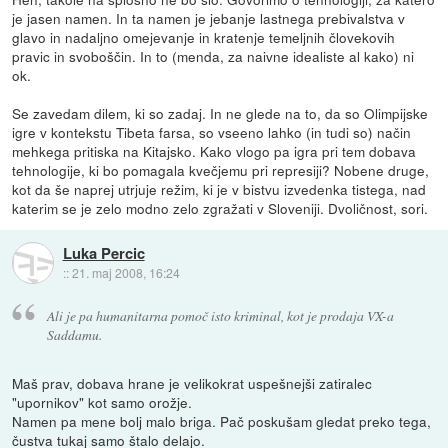
je jasen namen. In ta namen je jebanje lastnega prebivalstva v
glavo in nadaljno omejevanje in kratenje temeljnih človekovih
pravic in svoboščin. In to (menda, za naivne idealiste al kako) ni
ok.
Se zavedam dilem, ki so zadaj. In ne glede na to, da so Olimpijske
igre v kontekstu Tibeta farsa, so vseeno lahko (in tudi so) način
mehkega pritiska na Kitajsko. Kako vlogo pa igra pri tem dobava
tehnologije, ki bo pomagala kvečjemu pri represiji? Nobene druge,
kot da še naprej utrjuje režim, ki je v bistvu izvedenka tistega, nad
katerim se je zelo modno zelo zgražati v Sloveniji. Dvoličnost, sori.
Luka Percic
::
21. maj 2008, 16:24
Ali je pa humanitarna pomoč isto kriminal, kot je prodaja VX-a
Saddamu.
Maš prav, dobava hrane je velikokrat uspešnejši zatiralec
"upornikov" kot samo orožje.
Namen pa mene bolj malo briga. Pač poskušam gledat preko tega,
čustva tukaj samo štalo delajo.