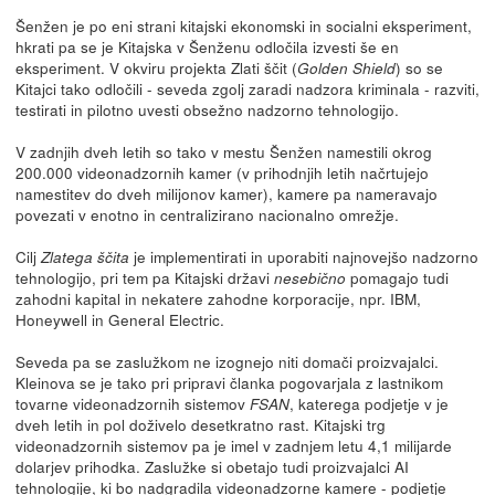
Šenžen je po eni strani kitajski ekonomski in socialni eksperiment,
hkrati pa se je Kitajska v Šenženu odločila izvesti še en
eksperiment. V okviru projekta Zlati ščit (
) so se
Golden Shield
Kitajci tako odločili - seveda zgolj zaradi nadzora kriminala - razviti,
testirati in pilotno uvesti obsežno nadzorno tehnologijo.
V zadnjih dveh letih so tako v mestu Šenžen namestili okrog
200.000 videonadzornih kamer (v prihodnjih letih načrtujejo
namestitev do dveh milijonov kamer), kamere pa nameravajo
povezati v enotno in centralizirano nacionalno omrežje.
Cilj
je implementirati in uporabiti najnovejšo nadzorno
Zlatega ščita
tehnologijo, pri tem pa Kitajski državi
pomagajo tudi
nesebično
zahodni kapital in nekatere zahodne korporacije, npr. IBM,
Honeywell in General Electric.
Seveda pa se zaslužkom ne izognejo niti domači proizvajalci.
Kleinova se je tako pri pripravi članka pogovarjala z lastnikom
tovarne videonadzornih sistemov
, katerega podjetje v je
FSAN
dveh letih in pol doživelo desetkratno rast. Kitajski trg
videonadzornih sistemov pa je imel v zadnjem letu 4,1 milijarde
dolarjev prihodka. Zaslužke si obetajo tudi proizvajalci AI
tehnologije, ki bo nadgradila videonadzorne kamere - podjetje