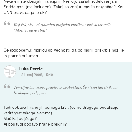
Nekateri ste obsojali Francijo in Nemčijo zaradi sodelovanja s
Saddamom (me included). Zakaj so zdaj tu merila drugačna? Ker
CNN pravi, da je to ok?
KAj češ, niso vsi sposobni pogledat morilca z nožem ter reči;
"Morilec ga je ubil!"
Če (bodočemu) morilcu ob vednosti, da bo moril, priskrbiš nož, je
to pomoč pri umoru.
Luka Percic
::
21. maj 2008, 15:40
Temeljne človekove pravice in svoboščine. Še nisem tak cinik, da
bi obupal nad njimi.
Tudi dobava hrane jih pomaga kršit (če ne drugega podaljšuje
vzdržnost takega sistema).
Maš kaj boljšega?
Al boš tudi dobavo hrane prekinil?