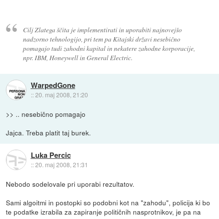
Cilj Zlatega ščita je implementirati in uporabiti najnovejšo
nadzorno tehnologijo, pri tem pa Kitajski državi nesebično
pomagajo tudi zahodni kapital in nekatere zahodne korporacije,
npr. IBM, Honeywell in General Electric.
WarpedGone
::
20. maj 2008, 21:20
>> .. nesebično pomagajo
Jajca. Treba platit taj burek.
Luka Percic
::
20. maj 2008, 21:31
Nebodo sodelovale pri uporabi rezultatov.
Sami algoitmi in postopki so podobni kot na "zahodu", policija ki bo
te podatke izrabila za zapiranje političnih nasprotnikov, je pa na