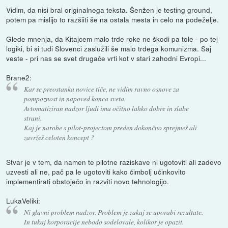
Vidim, da nisi bral originalnega teksta. Šenžen je testing ground,
potem pa mislijo to razšiiti še na ostala mesta in celo na podeželje.
Glede mnenja, da Kitajcem malo trde roke ne škodi pa tole - po tej
logiki, bi si tudi Slovenci zaslužili še malo trdega komunizma. Saj
veste - pri nas se svet drugače vrti kot v stari zahodni Evropi...
Brane2:
Kar se preostanka novice tiče, ne vidim ravno osnove za
pompoznost in napoved konca sveta.
Avtomatiziran nadzor ljudi ima očitno lahko dobre in slabe
strani.
Kaj je narobe s pilot-projectom preden dokončno sprejmeš ali
zavržeš celoten koncept ?
Stvar je v tem, da namen te pilotne raziskave ni ugotoviti ali zadevo
uzvesti ali ne, pač pa le ugotoviti kako čimbolj učinkovito
implementirati obstoječo in razviti novo tehnologijo.
LukaVeliki:
Ni glavni problem nadzor. Problem je zakaj se uporabi rezultate.
In tukaj korporacije nebodo sodelovale, kolikor je opazit.