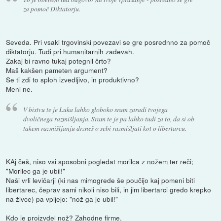
za pomoč Diktatorju.
Seveda. Pri vsaki trgovinski povezavi se gre posrednno za pomoč
diktatorju. Tudi pri humanitarnih zadevah.
Zakaj bi ravno tukaj potegnil črto?
Maš kakšen pameten argument?
Se ti zdi to sploh izvedljivo, in produktivno?
Meni ne.
V bistvu te je Luka lahko globoko sram zaradi tvojega
dvoličnega razmišljanja. Sram te je pa lahko tudi za to, da si ob
takem razmišljanju drzneš o sebi razmišljati kot o libertarcu.
KAj češ, niso vsi sposobni pogledat morilca z nožem ter reči;
"Morilec ga je ubil!"
Naši vrli levičarji (ki nas mimogrede še poučijo kaj pomeni biti
libertarec, čeprav sami nikoli niso bili, in jim libertarci gredo krepko
na živce) pa vpijejo: "nož ga je ubil!"
Kdo je proizvdel nož? Zahodne firme.