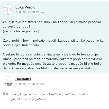
Luka Percic
::
20. maj 2008, 21:54
Zakaj kitajci teh stvari nebi kupili na zahodu in jih malce predelali
za svoje potrebe?
(sej to v bistvu počnejo)
Zakaj nebi njihovim policajem pustili kupovat pištol, ko pa vemo kaj
bodo z njimi tudi počeli?
Osebno bi tudi rajši videl da kitajci ne pridejo do te tehnologije.
Ampak preprečit pa tega nemoremo, razem z popolno trgovinsko
blokado. Pa mogoče smo še za to prepozni, mogoče bi bilo bolje
da bi Američani stvar "urihtali" dokler se je še nekako dalo.
Daedalus
::
20. maj 2008, 22:32
Zakaj kitajci teh stvari nebi kupili na zahodu in jih malce
predelali za svoje potrebe?