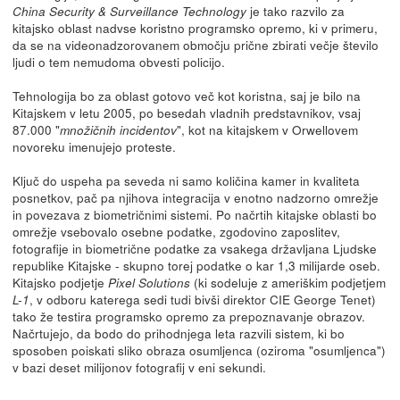
je tako razvilo za
China Security & Surveillance Technology
kitajsko oblast nadvse koristno programsko opremo, ki v primeru,
da se na videonadzorovanem območju prične zbirati večje število
ljudi o tem nemudoma obvesti policijo.
Tehnologija bo za oblast gotovo več kot koristna, saj je bilo na
Kitajskem v letu 2005, po besedah vladnih predstavnikov, vsaj
87.000 "
", kot na kitajskem v Orwellovem
množičnih incidentov
novoreku imenujejo proteste.
Ključ do uspeha pa seveda ni samo količina kamer in kvaliteta
posnetkov, pač pa njihova integracija v enotno nadzorno omrežje
in povezava z biometričnimi sistemi. Po načrtih kitajske oblasti bo
omrežje vsebovalo osebne podatke, zgodovino zaposlitev,
fotografije in biometrične podatke za vsakega državljana Ljudske
republike Kitajske - skupno torej podatke o kar 1,3 milijarde oseb.
Kitajsko podjetje
(ki sodeluje z ameriškim podjetjem
Pixel Solutions
, v odboru katerega sedi tudi bivši direktor CIE George Tenet)
L-1
tako že testira programsko opremo za prepoznavanje obrazov.
Načrtujejo, da bodo do prihodnjega leta razvili sistem, ki bo
sposoben poiskati sliko obraza osumljenca (oziroma "osumljenca")
v bazi deset milijonov fotografij v eni sekundi.