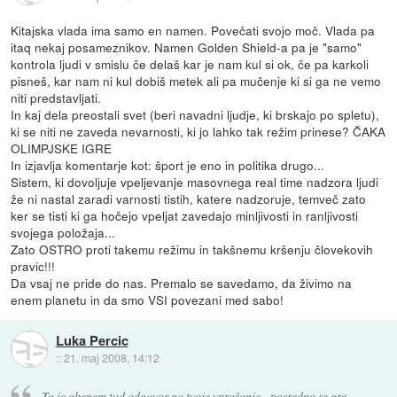
Kitajska vlada ima samo en namen. Povečati svojo moč. Vlada pa
itaq nekaj posameznikov. Namen Golden Shield-a pa je "samo"
kontrola ljudi v smislu če delaš kar je nam kul si ok, če pa karkoli
pisneš, kar nam ni kul dobiš metek ali pa mučenje ki si ga ne vemo
niti predstavljati.
In kaj dela preostali svet (beri navadni ljudje, ki brskajo po spletu),
ki se niti ne zaveda nevarnosti, ki jo lahko tak režim prinese? ČAKA
OLIMPJSKE IGRE
In izjavlja komentarje kot: šport je eno in politika drugo...
Sistem, ki dovoljuje vpeljevanje masovnega real time nadzora ljudi
že ni nastal zaradi varnosti tistih, katere nadzoruje, temveč zato
ker se tisti ki ga hočejo vpeljat zavedajo minljivosti in ranljivosti
svojega položaja...
Zato OSTRO proti takemu režimu in takšnemu kršenju človekovih
pravic!!!
Da vsaj ne pride do nas. Premalo se savedamo, da živimo na
enem planetu in da smo VSI povezani med sabo!
Luka Percic
::
21. maj 2008, 14:12
To je obenem tud odgovor na tvoje vprašanje - posredno se gre