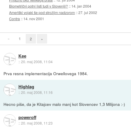
Biometrični potni listi tudi v Sloveniji?
::
14. jan 2004
Ameriški vojaki še pod strožjim nadzorom
::
27. jul 2002
Contra
::
14. nov 2001
«
1
2
»
Kee
::
20. maj 2008, 11:04
Prva resna implementacija Orwellovega 1984.
Highlag
::
20. maj 2008, 11:16
Hecno piše, da je Kitajcev malo manj kot Slovencev 1,3 Milijona :-)
poweroff
::
20. maj 2008, 11:23