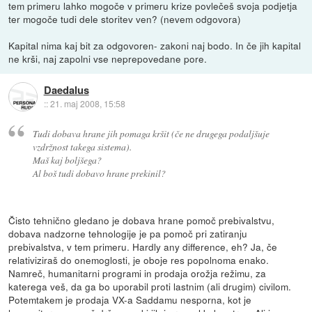
tem primeru lahko mogoče v primeru krize povlečeš svoja podjetja
ter mogoče tudi dele storitev ven? (nevem odgovora)
Kapital nima kaj bit za odgovoren- zakoni naj bodo. In če jih kapital
ne krši, naj zapolni vse neprepovedane pore.
Daedalus
::
21. maj 2008, 15:58
Tudi dobava hrane jih pomaga kršit (če ne drugega podaljšuje
vzdržnost takega sistema).
Maš kaj boljšega?
Al boš tudi dobavo hrane prekinil?
Čisto tehnično gledano je dobava hrane pomoč prebivalstvu,
dobava nadzorne tehnologije je pa pomoč pri zatiranju
prebivalstva, v tem primeru. Hardly any difference, eh? Ja, če
relativiziraš do onemoglosti, je oboje res popolnoma enako.
Namreč, humanitarni programi in prodaja orožja režimu, za
katerega veš, da ga bo uporabil proti lastnim (ali drugim) civilom.
Potemtakem je prodaja VX-a Saddamu nesporna, kot je