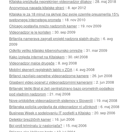
Kitajska preizkuša neprekinjen videonadzor dijakov
::
28. maj 2018
Anonymous napada kitajske strani
::
8. apr 2012
Kitajska je za 18 minut na skrivaj čez svoje ozemlje preusmerila 15%
svetovnega internetega prometa
::
18. nov 2010
Chicago postavlja mrežo nadzornih kamer
::
19. nov 2009
Videonadzor je le koristen
::
30. sep 2009
Britanija namerava zagnati projekt nadzora slabih družin
::
6. avg
2009
Odkrito veliko kitajsko kibervohunsko omrežje
::
31. mar 2009
Kako izgleda internet na Kitajskem
::
30. okt 2008
Videonadzor malce drugače
::
8. avg 2008
Mobilni skenerji registrskih tablic v ZDA
::
4. avg 2008
Britanci razvijajo pametne videonadzorne kamere
::
26. jun 2008
Glasbeni video posnet z videonadzornimi kamerami
::
2. jun 2008
Britanski Veliki Brat si želi centralizirano bazo prometnih podatkov
pod vladnim nadzorom
::
21. maj 2008
Nove pridobitve videonadzornih sistemov v Sloveniji
::
19. maj 2008
Britanska policija ugotavlja da videonadzor ni učinkovit
::
6. maj 2008
Business Week o sodelovanju IT podjetij s Kitajsko
::
20. sep 2006
Detektor brezžičnih kamer
::
16. jun 2006
Boj proti kriminalu iz naslonjača?
::
15. maj 2006
Prijazno oko Velikega brata
::
12. jul 2004