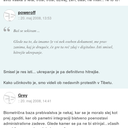
poweroff
::
20. maj 2008, 13:53
Baš se sekiram ...
Glede na to, da imamo že vsi nek oseben dokument, me prav
zanima, kaj je drugače, če gre ta reč zdaj v digitalno. Isti smisel,
hitrejše ukrepanje.
Smisel je res isti... ukrepanje je pa definitivno hitrejše.
Kako učinkovito je, smo videli ob nedavnih protestih v Tibetu.
Grey
::
20. maj 2008, 14:41
Biometrična baza prebivalstva je nekaj, kar se je moralo slej kot
prej zgoditi, ker ob pametni integraciji bistveno poenostavi
administrativne zadeve. Glede kamer se pa ne bi strinjal...včasih