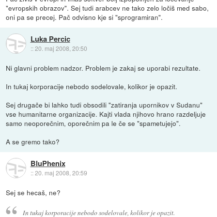
"evropskih obrazov". Sej tudi arabcev ne tako zelo ločiš med sabo,
oni pa se precej. Pač odvisno kje si "sprogramiran".
Luka Percic
::
20. maj 2008, 20:50
Ni glavni problem nadzor. Problem je zakaj se uporabi rezultate.
In tukaj korporacije nebodo sodelovale, kolikor je opazit.
Sej drugače bi lahko tudi obsodili "zatiranja upornikov v Sudanu"
vse humanitarne organizacije. Kajti vlada njihovo hrano razdeljuje
samo neoporečnim, oporečnim pa le če se "spametujejo".
A se gremo tako?
BluPhenix
::
20. maj 2008, 20:59
Sej se hecaš, ne?
In tukaj korporacije nebodo sodelovale, kolikor je opazit.