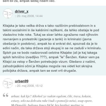
sem bil za, ampak sedaj nisem več.
driver_x
::
20. maj 2008, 14:44
Kitajska je tako velika držva s tako različnim prebivalstvom in s
takimi socialnimi in še kakšnimi razlikami, da lahko obstaja le pod
vladavino trde roke. Tukaj se sicer lahko zgražamo nad njihovim
ravnanjem s protestniki (gazenje s tanki) in kriminalci (javna
obešanja in podobno), ampak ko si enkrat dol, spoznaš da je to
edini način, da taka država stoji skupaj in se ne zaduši v kriminalu.
Sploh pa ne bodo nadzorovali celotne Kitajske (ali je kaj takega
sploh tehnično izvedljivo ???), ampak "le" Šenžen. Kakor vem pa
Kitajci za vstop v Šenžen potrebujejo vizum. Gledano z našimi,
zahodnjaškimi očmi je Kitajska mogoče res videti kot skrajna
policijska država, ampak tam se svet vrti drugače.
urban99
::
20. maj 2008, 15:12
urban: kak kje? Alkohol za vsakim ogalom, čiki, trava, kokain,
extasy, seks na dohvatu ruke (tudi s pomočjo neta), soap opere,
McDonalds, Indiana Jones 8434, big brother, mašine za