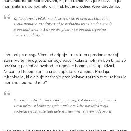
humanitarna pomoč državam, ki jih je razsul kak potres. Ali je pa
humanitarna pomoč isto kriminal, kot je prodaja VX-a Saddamu.
Kaj bo torej? Počakamo da se zresnijo preden jim odpremo
vrata(trenutno so odprta), al je svobodna trgovina domena le
svobodnih držav? A ne po drugi strani svobodna trgovina
omogoča odprtje?
Jah, pol pa omogočimo tud odprtje Irana in mu prodamo nekaj
zanimive tehnologije. Ziher bojo veseli kakih žmohtnih bomb, pa še
pozitivne posledice svobodne trgovine bomo vsi skup uživali.
Nočem bit tečen, sam tu si se zapletel do amena. Prodaja
tehnologije, ki olajšuje zatiranje prebivalstva zatiralskemu režimu je
moralno sporna. Ja/ne?
Ni včasih bolje da jim mi sestavimo kaj, kot da se sami navadijo,
v tem primeru lahko mogoče v primeru krize povlečeš svoja
podjetja ter mogoče tudi dele storitev ven? (nevem odgovora)
Heh, takole na splošno ne bo šlo. Govorimo o tehnologiji, za katero