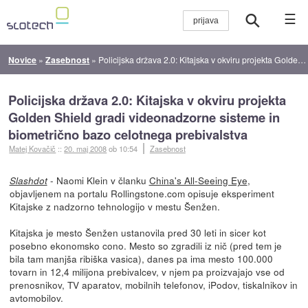
☰
Novice
»
Zasebnost
»
Policijska država 2.0: Kitajska v okviru projekta Golden Shield gradi videonadzorne sisteme in biometrično bazo celotnega prebivalstva
Policijska država 2.0: Kitajska v okviru projekta
Golden Shield gradi videonadzorne sisteme in
biometrično bazo celotnega prebivalstva
Matej Kovačič
::
20. maj 2008
ob 10:54
Zasebnost
- Naomi Klein v članku
China's All-Seeing Eye
,
Slashdot
objavljenem na portalu Rollingstone.com opisuje eksperiment
Kitajske z nadzorno tehnologijo v mestu Šenžen.
Kitajska je mesto Šenžen ustanovila pred 30 leti in sicer kot
posebno ekonomsko cono. Mesto so zgradili iz nič (pred tem je
bila tam manjša ribiška vasica), danes pa ima mesto 100.000
tovarn in 12,4 milijona prebivalcev, v njem pa proizvajajo vse od
prenosnikov, TV aparatov, mobilnih telefonov, iPodov, tiskalnikov in
avtomobilov.