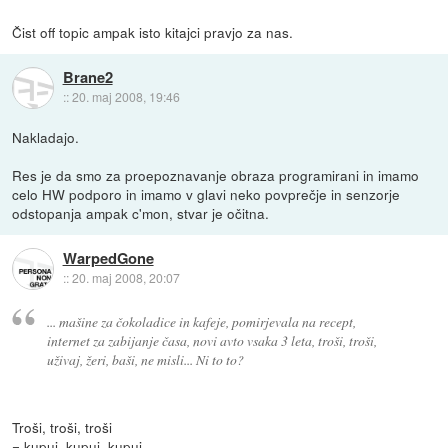
Čist off topic ampak isto kitajci pravjo za nas.
Brane2
::
20. maj 2008, 19:46
Nakladajo.
Res je da smo za proepoznavanje obraza programirani in imamo
celo HW podporo in imamo v glavi neko povprečje in senzorje
odstopanja ampak c'mon, stvar je očitna.
WarpedGone
::
20. maj 2008, 20:07
... mašine za čokoladice in kafeje, pomirjevala na recept,
internet za zabijanje časa, novi avto vsaka 3 leta, troši, troši,
uživaj, žeri, baši, ne misli... Ni to to?
Troši, troši, troši
= kupuj, kupuj, kupuj