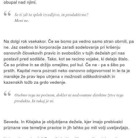
obupal nad njimi.
Se ti zdi to sploh izvedljivo, in produktivno?
Meni ne.
Na dolgi rok vsekakor. Če se bomo pa vedno samo stran obrnili, pa
ne. Jaz osebno bi korporacije zaradi sodelovanja pri kršenju
osnovnih človekovih pravic in svoboščin v tujih deželah pri nas
postavil pred sodišče. Tako, kot se recimo vojake, ki delajo štalo.
Če so pridne in se držijo omejitev, pol kul. Če ne - pa s šibo po
prstih. Kapital mora poznati neko osnovno odgovornost in le-ta je
marsikje že prav lepo utrjena v možnosti odškodninskih in
kazenskih tožb za grdo vedenje.
Osebno tega ne počnem, dokler ni nedvoumne direktne žrtve tega
produkta. In tukaj je ni.
Seveda. In Kitajska je obljubljena dežela, kjer imajo prebivalci
priznane vse temeljne pravice in jih lahko po mili volji uveljavljajo.