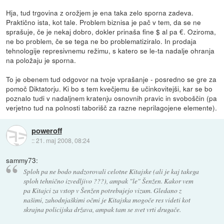
Hja, tud trgovina z orožjem je ena taka zelo sporna zadeva.
Praktično ista, kot tale. Problem biznisa je pač v tem, da se ne
sprašuje, če je nekaj dobro, dokler prinaša fine $ al pa €. Oziroma,
ne bo problem, če se tega ne bo problematiziralo. In prodaja
tehnologije represivnemu režimu, s katero se le-ta nadalje ohranja
na položaju je sporna.
To je obenem tud odgovor na tvoje vprašanje - posredno se gre za
pomoč Diktatorju. Ki bo s tem kvečjemu še učinkovitejši, kar se bo
poznalo tudi v nadaljnem kratenju osnovnih pravic in svoboščin (pa
verjetno tud na polnosti taborišč za razne neprilagojene elemente).
poweroff
::
21. maj 2008, 08:24
sammy73:
Sploh pa ne bodo nadzorovali celotne Kitajske (ali je kaj takega
sploh tehnično izvedljivo ???), ampak "le" Šenžen. Kakor vem
pa Kitajci za vstop v Šenžen potrebujejo vizum. Gledano z
našimi, zahodnjaškimi očmi je Kitajska mogoče res videti kot
skrajna policijska država, ampak tam se svet vrti drugače.