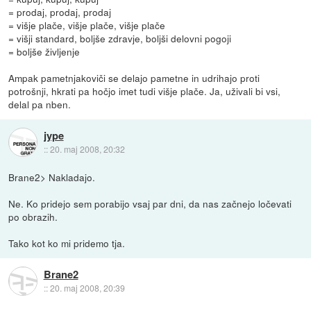
= prodaj, prodaj, prodaj
= višje plače, višje plače, višje plače
= višji standard, boljše zdravje, boljši delovni pogoji
= boljše življenje
Ampak pametnjakoviči se delajo pametne in udrihajo proti
potrošnji, hkrati pa hočjo imet tudi višje plače. Ja, uživali bi vsi,
delal pa nben.
jype
::
20. maj 2008, 20:32
Brane2> Nakladajo.
Ne. Ko pridejo sem porabijo vsaj par dni, da nas začnejo ločevati
po obrazih.
Tako kot ko mi pridemo tja.
Brane2
::
20. maj 2008, 20:39