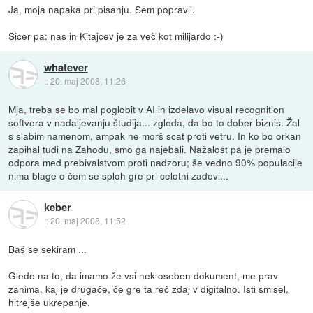
Ja, moja napaka pri pisanju. Sem popravil.
Sicer pa: nas in Kitajcev je za več kot milijardo :-)
whatever
::
20. maj 2008, 11:26
Mja, treba se bo mal poglobit v AI in izdelavo visual recognition
softvera v nadaljevanju študija... zgleda, da bo to dober biznis. Žal
s slabim namenom, ampak ne morš scat proti vetru. In ko bo orkan
zapihal tudi na Zahodu, smo ga najebali. Nažalost pa je premalo
odpora med prebivalstvom proti nadzoru; še vedno 90% populacije
nima blage o čem se sploh gre pri celotni zadevi...
keber
::
20. maj 2008, 11:52
Baš se sekiram ...
Glede na to, da imamo že vsi nek oseben dokument, me prav
zanima, kaj je drugače, če gre ta reč zdaj v digitalno. Isti smisel,
hitrejše ukrepanje.