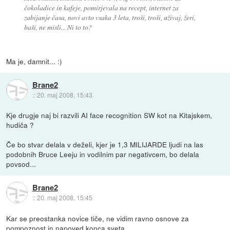
čokoladice in kafeje, pomirjevala na recept, internet za
zabijanje časa, novi avto vsaka 3 leta, troši, troši, uživaj, žeri,
baši, ne misli... Ni to to?
Ma je, damnit... :)
Brane2
::
20. maj 2008, 15:43
Kje drugje naj bi razvili AI face recognition SW kot na Kitajskem,
hudiča ?
Če bo stvar delala v deželi, kjer je 1,3 MILIJARDE ljudi na las
podobnih Bruce Leeju in vodilnim par negativcem, bo delala
povsod...
Brane2
::
20. maj 2008, 15:45
Kar se preostanka novice tiče, ne vidim ravno osnove za
pompoznost in napoved konca sveta.