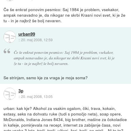
Če še enkrat ponovim pesmico: Saj 1984 je problem, vsekakor,
ampak nenavadno je, da nikogar ne skrbi Krasni novi svet, ki je že
tu - in je najbrž še bolj nevaren.
urban99
::
20. maj 2008, 12:59
Če še enkrat ponovim pesmico: Saj 1984 je problem, vsekakor,
ampak nenavadno je, da nikogar ne skrbi Krasni novi svet, ki je
že tu - in je najbrž še bolj nevaren.
Se strinjam, samo kje za vraga je moja soma?
3p
::
20. maj 2008, 13:05
urban: kak kje? Alkohol za vsakim ogalom, čiki, trava, kokain,
extasy, seks na dohvatu ruke (tudi s pomočjo neta), soap opere,
McDonalds, Indiana Jones 8434, big brother, mašine za čokoladice
in kafeje, pomirjevala na recept, internet za zabijanje časa, novi
avto vsaka 3 leta, troši, troši, uživaj, žeri, baši, ne misli... Ni to to?