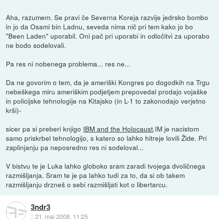
Aha, razumem. Se pravi če Severna Koreja razvije jedrsko bombo
in jo da Osami bin Ladnu, seveda nima nič pri tem kako jo bo
"Been Laden" uporabil. Oni pač pri uporabi in odločitvi za uporabo
ne bodo sodelovali.
Pa res ni nobenega problema... res ne...
Da ne govorim o tem, da je ameriški Kongres po dogodkih na Trgu
nebeškega miru ameriškim podjetjem prepovedal prodajo vojaške
in policijske tehnologije na Kitajsko (in L-1 to zakonodajo verjetno
krši)-
sicer pa si preberi knjigo
IBM and the Holocaust
.IM je nacistom
samo priskrbel tehnologijo, s katero so lahko hitreje lovili Žide. Pri
zaplinjanju pa neposredno res ni sodeloval...
V bistvu te je Luka lahko globoko sram zaradi tvojega dvoličnega
razmišljanja. Sram te je pa lahko tudi za to, da si ob takem
razmišljanju drzneš o sebi razmišljati kot o libertarcu.
3ndr3
::
21. maj 2008, 11:25