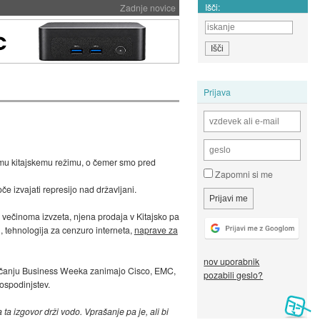
Išči:
Zadnje novice
Prijava
mu kitajskemu režimu, o čemer smo pred
Zapomni si me
 izvajati represijo nad državljani.
e večinoma izvzeta, njena prodaja v Kitajsko pa
, tehnologija za cenzuro interneta,
naprave za
nov uporabnik
 poročanju Business Weeka zanimajo Cisco, EMC,
pozabili geslo?
gospodinjstev.
a izgovor drži vodo. Vprašanje pa je, ali bi