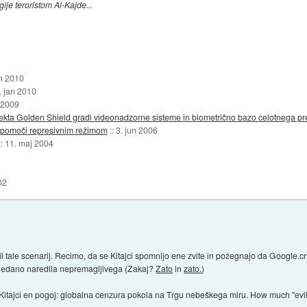
gije teroristom Al-Kajde...
an 2010
. jan 2010
 2009
rojekta Golden Shield gradi videonadzorne sisteme in biometrično bazo celotnega pr
a pomoči represivnim režimom
::
3. jun 2006
::
11. maj 2004
02
il tale scenarij. Recimo, da se Kitajci spomnijo ene zvite in požegnajo da Google.c
o gledano naredila nepremagljivega (Zakaj?
Zato
in
zato.
)
 Kitajci en pogoj: globalna cenzura pokola na Trgu nebeškega miru. How much "evi