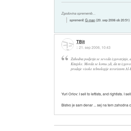
Zgodovina sprememb…
spremenil:
G-man
(
20. sep 2006 ob 20:51
)
TBit
::
21. sep 2006, 10:43
Zahodna podjetja se seveda izgovarjajo, d
Kitajske. Morda se komu zdi, da ta izgovor 
prodaje visoke tehnologije teroristom Al-K
Yuri Orlov: I sell to leftists, and rightists. I 
Bistvo je sam denar ... sej na tem zahodna c