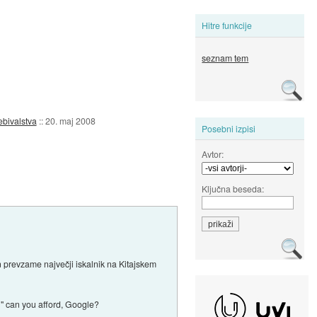
Hitre funkcije
seznam tem
ebivalstva
::
20. maj 2008
Posebni izpisi
Avtor:
Ključna beseda:
n prevzame največji iskalnik na Kitajskem
l" can you afford, Google?