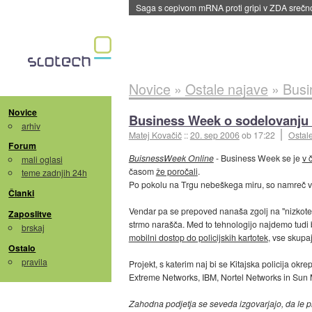
Saga s cepivom mRNA proti gripi v ZDA sreč
Novice
»
Ostale najave
»
Busi
Novice
Business Week o sodelovanju IT
arhiv
Matej Kovačič
::
20. sep 2006
ob 17:22
Ostal
Forum
BuisnessWeek Online
- Business Week se je
v 
mali oglasi
časom
že poročali
.
teme zadnjih 24h
Po pokolu na Trgu nebeškega miru, so namreč v Z
Članki
Vendar pa se prepoved nanaša zgolj na "nizkotehn
Zaposlitve
strmo narašča. Med to tehnologijo najdemo tudi b
brskaj
mobilni dostop do policijskih kartotek
, vse skupa
Ostalo
pravila
Projekt, s katerim naj bi se Kitajska policija o
Extreme Networks, IBM, Nortel Networks in Sun Mic
Zahodna podjetja se seveda izgovarjajo, da le pr