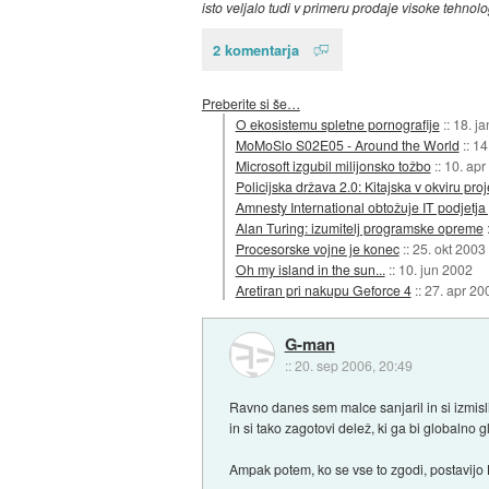
isto veljalo tudi v primeru prodaje visoke tehnolo
2 komentarja
Preberite si še…
O ekosistemu spletne pornografije
::
18. j
MoMoSlo S02E05 - Around the World
::
14
Microsoft izgubil milijonsko tožbo
::
10. apr
Policijska država 2.0: Kitajska v okviru p
Amnesty International obtožuje IT podjetj
Alan Turing: izumitelj programske opreme
Procesorske vojne je konec
::
25. okt 2003
Oh my island in the sun...
::
10. jun 2002
Aretiran pri nakupu Geforce 4
::
27. apr 20
G-man
::
20. sep 2006, 20:49
Ravno danes sem malce sanjaril in si izmisl
in si tako zagotovi delež, ki ga bi globaln
Ampak potem, ko se vse to zgodi, postavijo