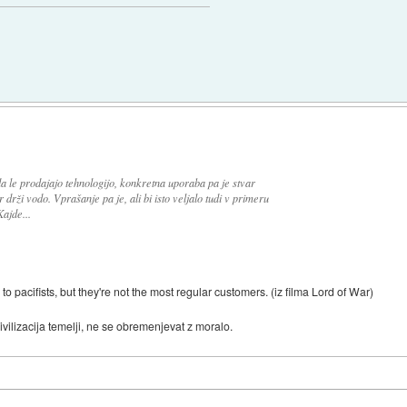
a le prodajajo tehnologijo, konkretna uporaba pa je stvar
drži vodo. Vprašanje pa je, ali bi isto veljalo tudi v primeru
ajde...
sell to pacifists, but they're not the most regular customers. (iz filma Lord of War)
ivilizacija temelji, ne se obremenjevat z moralo.