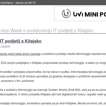
no končana
::
danes ob 06:10
ness Week o sodelovanju IT podjetij s Kitajsko
 podjetij s Kitajsko
e najave
članku pred nekaj dnevi razpisal
o problemu prodaje visoke tehnologije represivne
DA svojim podjetjem v Kitajsko prepovedali prodajo tehnologije, s katero je mogoče
ološke" policijske pripomočke, kot so lisice in puške. Informacijska tehnologija j
aze podatkov, ki jih država uporablja za gradnjo dosejejev o političnih oporečnikih
j povezano v tim.
policenet
.
krepila s sodobno tehnologijo se imenuje Golden Shield (Zlati ščit), zanj pa se po
rosystems. V okviru projekta Kitajska želi tudi digitalizirati
hukou
, register vseh 
odajajo tehnologijo, konkretna uporaba pa je stvar Kitajske. Morda se komu zdi, da t