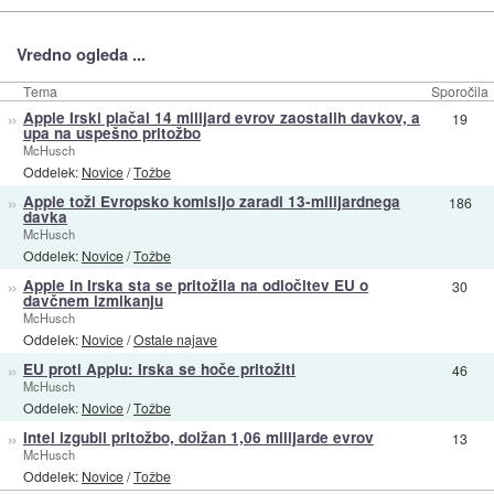
Vredno ogleda ...
Tema
Sporočila
»
Apple Irski plačal 14 milijard evrov zaostalih davkov, a
19
upa na uspešno pritožbo
McHusch
Oddelek:
Novice
/
Tožbe
»
Apple toži Evropsko komisijo zaradi 13-milijardnega
186
davka
McHusch
Oddelek:
Novice
/
Tožbe
»
Apple in Irska sta se pritožila na odločitev EU o
30
davčnem izmikanju
McHusch
Oddelek:
Novice
/
Ostale najave
»
EU proti Applu: Irska se hoče pritožiti
46
McHusch
Oddelek:
Novice
/
Tožbe
»
Intel izgubil pritožbo, dolžan 1,06 milijarde evrov
13
McHusch
Oddelek:
Novice
/
Tožbe