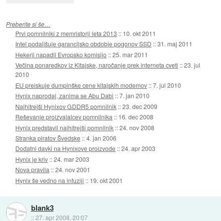
Preberite si še…
Prvi pomnilniki z memristorji leta 2013
::
10. okt 2011
Intel podaljšuje garancijsko obdobje pogonov SSD
::
31. maj 2011
Hekerji napadli Evropsko komisijo
::
25. mar 2011
Večina ponaredkov iz Kitajske, naročanje prek interneta cveti
::
23. jul
2010
EU preiskuje dumpinške cene kitajskih modemov
::
7. jul 2010
Hynix naprodaj, zanima se Abu Dabi
::
7. jan 2010
Najhitrejši Hynixov GDDR5 pomnilnik
::
23. dec 2009
Reševanje proizvajalcev pomnilnika
::
16. dec 2008
Hynix predstavil najhitrejši pomnilnik
::
24. nov 2008
Stranka piratov Švedske
::
4. jan 2006
Dodatni davki na Hynixove proizvode
::
24. apr 2003
Hynix je kriv
::
24. mar 2003
Nova pravila
::
24. nov 2001
Hynix še vedno na infuziji
::
19. okt 2001
blank3
::
27. apr 2008, 20:07