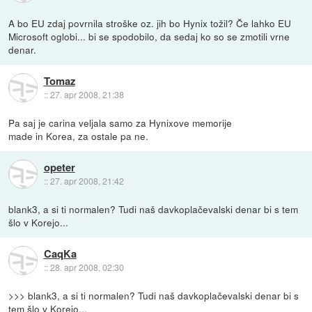
A bo EU zdaj povrnila stroške oz. jih bo Hynix tožil? Če lahko EU
Microsoft oglobi... bi se spodobilo, da sedaj ko so se zmotili vrne
denar.
Tomaz
::
27. apr 2008, 21:38
Pa saj je carina veljala samo za Hynixove memorije
made in Korea, za ostale pa ne.
opeter
::
27. apr 2008, 21:42
blank3, a si ti normalen? Tudi naš davkoplačevalski denar bi s tem
šlo v Korejo...
CaqKa
::
28. apr 2008, 02:30
>>> blank3, a si ti normalen? Tudi naš davkoplačevalski denar bi s
tem šlo v Korejo...