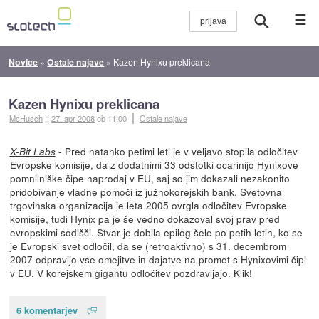
☰
Novice
»
Ostale najave
»
Kazen Hynixu preklicana
Kazen Hynixu preklicana
McHusch
::
27. apr 2008
ob 11:00
Ostale najave
- Pred natanko petimi leti je v veljavo stopila odločitev
X-Bit Labs
Evropske komisije, da z dodatnimi 33 odstotki ocarinijo Hynixove
pomnilniške čipe naprodaj v EU, saj so jim dokazali nezakonito
pridobivanje vladne pomoči iz južnokorejskih bank. Svetovna
trgovinska organizacija je leta 2005 ovrgla odločitev Evropske
komisije, tudi Hynix pa je še vedno dokazoval svoj prav pred
evropskimi sodišči. Stvar je dobila epilog šele po petih letih, ko se
je Evropski svet odločil, da se (retroaktivno) s 31. decembrom
2007 odpravijo vse omejitve in dajatve na promet s Hynixovimi čipi
v EU. V korejskem gigantu odločitev pozdravljajo.
Klik!
6 komentarjev