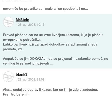
nevem če bo pravnike zanimalo ali se spodobi ali ne...
MrStein
::
28. apr 2008, 10:16
Preveč plačana carina se vrne kvečjemu tistemu, ki jo je plačal :
evropskemu potrošniku.
Lahko pa Hynix toži za izpad dohodkov zaradi zmanjšanega
prometa, itd.
Ampak če so jim DOKAZALI, da so prejemali nezakonito pomoč, ne
vem kaj bi se imeli pritoževati ...
blank3
::
28. apr 2008, 23:08
Aha... sedaj so odpravili kazen, ker se jim je zdela zadostna.
Prehitro berem...