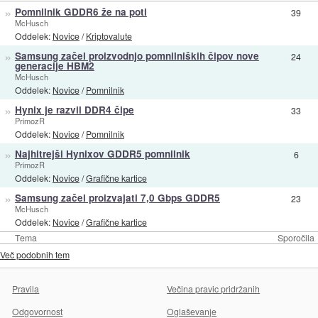
»
Pomnilnik GDDR6 že na poti
39
McHusch
Oddelek:
Novice
/
Kriptovalute
»
Samsung začel proizvodnjo pomnilniških čipov nove
24
generacije HBM2
McHusch
Oddelek:
Novice
/
Pomnilnik
»
Hynix je razvil DDR4 čipe
33
PrimozR
Oddelek:
Novice
/
Pomnilnik
»
Najhitrejši Hynixov GDDR5 pomnilnik
6
PrimozR
Oddelek:
Novice
/
Grafične kartice
»
Samsung začel proizvajati 7,0 Gbps GDDR5
23
McHusch
Oddelek:
Novice
/
Grafične kartice
Tema
Sporočila
Več podobnih tem
Pravila
Večina pravic pridržanih
Odgovornost
Oglaševanje