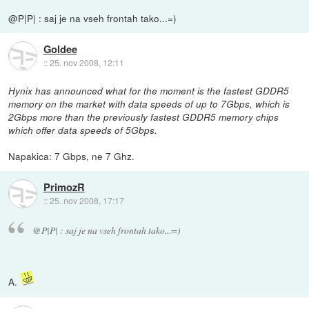
@P|P| : saj je na vseh frontah tako...=)
Goldee
::
25. nov 2008, 12:11
Hynix has announced what for the moment is the fastest GDDR5
memory on the market with data speeds of up to 7Gbps, which is
2Gbps more than the previously fastest GDDR5 memory chips
which offer data speeds of 5Gbps.
Napakica: 7 Gbps, ne 7 Ghz.
PrimozR
::
25. nov 2008, 17:17
@P|P| : saj je na vseh frontah tako...=)
A.