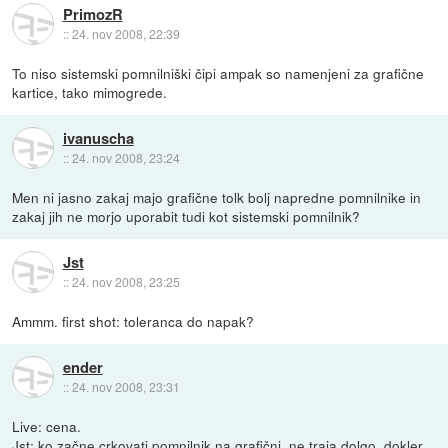
PrimozR
::
24. nov 2008, 22:39
To niso sistemski pomnilniški čipi ampak so namenjeni za grafične
kartice, tako mimogrede.
ivanuscha
::
24. nov 2008, 23:24
Men ni jasno zakaj majo grafične tolk bolj napredne pomnilnike in
zakaj jih ne morjo uporabit tudi kot sistemski pomnilnik?
Jst
::
24. nov 2008, 23:25
Ammm. first shot: toleranca do napak?
ender
::
24. nov 2008, 23:31
Live: cena.
Jst: ko začne crkovati pomnilnik na grafični, ne traja dolgo, dokler