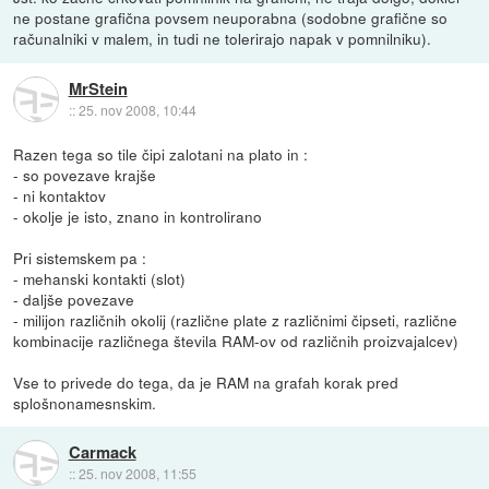
ne postane grafična povsem neuporabna (sodobne grafične so
računalniki v malem, in tudi ne tolerirajo napak v pomnilniku).
MrStein
::
25. nov 2008, 10:44
Razen tega so tile čipi zalotani na plato in :
- so povezave krajše
- ni kontaktov
- okolje je isto, znano in kontrolirano
Pri sistemskem pa :
- mehanski kontakti (slot)
- daljše povezave
- milijon različnih okolij (različne plate z različnimi čipseti, različne
kombinacije različnega števila RAM-ov od različnih proizvajalcev)
Vse to privede do tega, da je RAM na grafah korak pred
splošnonamesnskim.
Carmack
::
25. nov 2008, 11:55