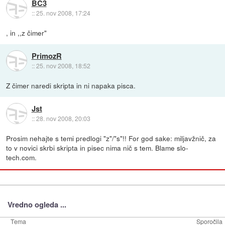
BC3
::
25. nov 2008, 17:24
, in ,,z čimer"
PrimozR
::
25. nov 2008, 18:52
Z čimer naredi skripta in ni napaka pisca.
Jst
::
28. nov 2008, 20:03
Prosim nehajte s temi predlogi "z"/"s"!! For god sake: miljavžnič, za
to v novici skrbi skripta in pisec nima nič s tem. Blame slo-
tech.com.
Vredno ogleda ...
Tema
Sporočila