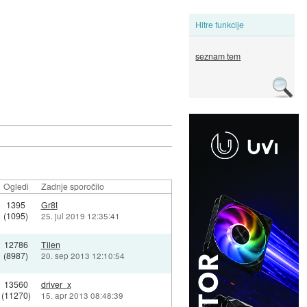
Hitre funkcije
seznam tem
Ogledi
Zadnje sporočilo
1395
Gr8t
(1095)
25. jul 2019 12:35:41
12786
Tilen
(8987)
20. sep 2013 12:10:54
13560
driver_x
(11270)
15. apr 2013 08:48:39