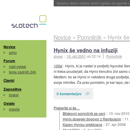
Spletne strani začele streči oglase za agente
Novice
»
Pomnilnik
»
Hynix še 
Novice
Hynix še vedno na infuziji
arhiv
slycer
::
19. okt 2001
ob 22:14
Pomnilnik
Forum
100si
- Hynix, ki je nastal iz podjetij Hyundai Sem
mali oglasi
ni treba poudarjati, da Hynix trenutno živi samo o
teme zadnjih 24h
Medtem, ko se Hynix in nekatera druga podjetja,
Članki
svoje mlinčke. Če prav pomislim, je kar lepo, da
Zaposlitve
0 komentarjev
brskaj
Ostalo
Preberite si še…
pravila
Bliskovni pomnilnik se ceni
::
10. nov 2010
Hynix dosegel dogovor z Rambusom
::
11.
Kazen Hynixu preklicana
::
27. apr 2008
Abort 2001
::
9. dec 2001