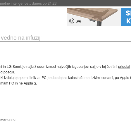
 umetne inteligence
::
danes ob 21:23
vedno na infuziji
i in LG Semi, je najbrž eden izmed največjih izgubarjev, saj je v tej četrtini
pridelal
d posojil.
 ki izdelujejo pomnilnik za PC-je ubadajo s katastrofalno nizkimi cenami, pa Apple
 imam PC in ne Appla ;).
 mar 2009