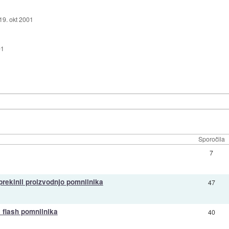
19. okt 2001
01
Sporočila
7
prekinil proizvodnjo pomnilnika
47
 flash pomnilnika
40