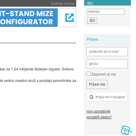
Išči:
Zadnje novice
Prijava
kar za 1.24 milijarde dolarjev izgube. Gotovo
Zapomni si me
 še vedno mastno služi s prodajo pomnilnika za
nov uporabnik
pozabili geslo?