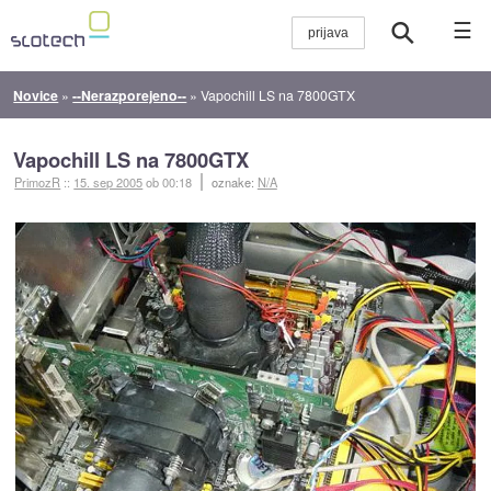
☰
Novice
»
--Nerazporejeno--
»
Vapochill LS na 7800GTX
Vapochill LS na 7800GTX
PrimozR
::
15. sep 2005
ob 00:18
oznake:
N/A