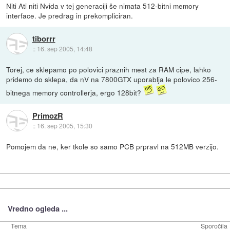
Niti Ati niti Nvida v tej generaciji še nimata 512-bitni memory
interface. Je predrag in prekompliciran.
tiborrr
::
16. sep 2005, 14:48
Torej, ce sklepamo po polovici praznih mest za RAM cipe, lahko
pridemo do sklepa, da nV na 7800GTX uporablja le polovico 256-
bitnega memory controllerja, ergo 128bit?
PrimozR
::
16. sep 2005, 15:30
Pomojem da ne, ker tkole so samo PCB prpravl na 512MB verzijo.
Vredno ogleda ...
Tema
Sporočila