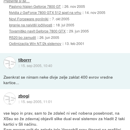
Preberite si še…
Pasivno hlajen Geforce 7800 GT
::
26. nov 2005
Nvidia z GeForce 7800 GTX 512 spet na vrhu
::
14. nov 2005
Novi Forceware gonilniki
::
7. okt 2005
Igranje na najvišji ločljivosti
::
18. jul 2005
Tovarniško navit Geforce 7800 GTX
::
29. jun 2005
R520 bo zamudil
::
26. jun 2005
Optimizacija Win NT/2k sistemov
::
13. feb 2001
tiborrr
::
15. sep 2005, 10:40
Zaenkrat se nimam neke divje zelje zaklat 400 evrov vredne
kartice...
zbogi
::
15. sep 2005, 11:01
vse lepo in prav, sam to že zdaleč ni več nobena posebnost, na
XSsu so že zdavnaj objavili slike dual eval sistemov za hladit 2 taki
kartici v Sli načinu.
Sam morem rečt da zgleda tale Vapochill prov štorast na grafični.