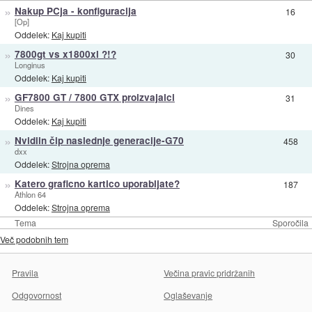
»
Nakup PCja - konfiguracija
16
[Op]
Oddelek:
Kaj kupiti
»
7800gt vs x1800xl ?!?
30
Longinus
Oddelek:
Kaj kupiti
»
GF7800 GT / 7800 GTX proizvajalci
31
Dines
Oddelek:
Kaj kupiti
»
Nvidiin čip naslednje generacije-G70
458
dxx
Oddelek:
Strojna oprema
»
Katero graficno kartico uporabljate?
187
Athlon 64
Oddelek:
Strojna oprema
Tema
Sporočila
Več podobnih tem
Pravila
Večina pravic pridržanih
Odgovornost
Oglaševanje