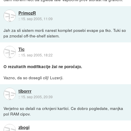
PrimozR
::
15. sep 2005, 11:09
Jah za sli sistem morš narest komplet posebi evape pa tko. Tuki so
pa zmodal off-the-shelf sistem.
Tic
::
15. sep 2005, 18:22
O rezultatih modifikacije žal ne poročajo.
Vazno, da so dosegli cilj! Luzerji.
tiborrr
::
15. sep 2005, 20:39
Verjetno so delali na crknjeni kartici. Ce dobro pogledate, manjka
pol RAM cipov.
zbogi