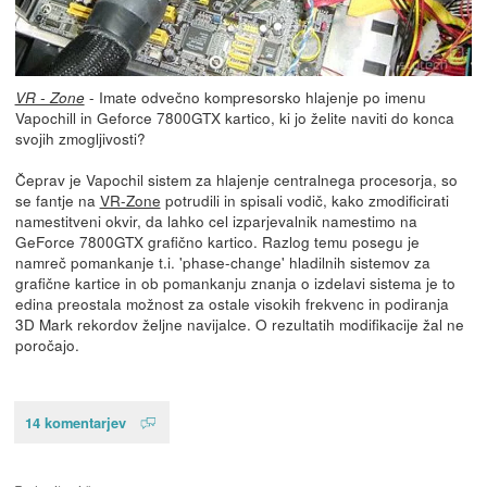
- Imate odvečno kompresorsko hlajenje po imenu
VR - Zone
Vapochill in Geforce 7800GTX kartico, ki jo želite naviti do konca
svojih zmogljivosti?
Čeprav je Vapochil sistem za hlajenje centralnega procesorja, so
se fantje na
VR-Zone
potrudili in spisali vodič, kako zmodificirati
namestitveni okvir, da lahko cel izparjevalnik namestimo na
GeForce 7800GTX grafično kartico. Razlog temu posegu je
namreč pomankanje t.i. 'phase-change' hladilnih sistemov za
grafične kartice in ob pomankanju znanja o izdelavi sistema je to
edina preostala možnost za ostale visokih frekvenc in podiranja
3D Mark rekordov željne navijalce. O rezultatih modifikacije žal ne
poročajo.
14 komentarjev