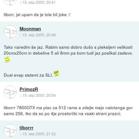
::
15. sep 2005, 20:41
tiborr, jst upam da je tole bil joke :!
Moonman
::
15. sep 2005, 20:46
Tako naredim še jaz. Rabim samo dobro dušo s pleksijem velikosti
20cmx20cm in debeline 5 ali 8mm pa bom tudi jaz poslikal zadevo.
Dual evap sistemi za SLI.
PrimozR
::
15. sep 2005, 20:54
tiborrr 7800GTX ma plac za 512 rama a zdejle majo nalotanga gor
samo 256, tko da so po 4je prostorčki na vsaki strani prazni.
tiborrr
::
15. sep 2005, 21:32