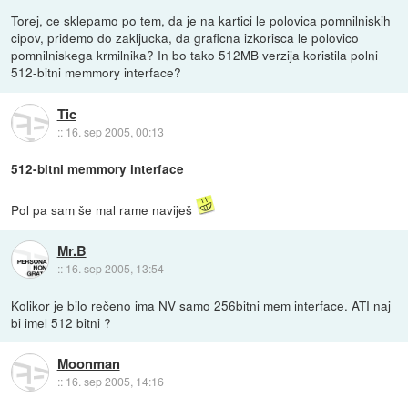
Torej, ce sklepamo po tem, da je na kartici le polovica pomnilniskih
cipov, pridemo do zakljucka, da graficna izkorisca le polovico
pomnilniskega krmilnika? In bo tako 512MB verzija koristila polni
512-bitni memmory interface?
Tic
::
16. sep 2005, 00:13
512-bitni memmory interface
Pol pa sam še mal rame naviješ
Mr.B
::
16. sep 2005, 13:54
Kolikor je bilo rečeno ima NV samo 256bitni mem interface. ATI naj
bi imel 512 bitni ?
Moonman
::
16. sep 2005, 14:16