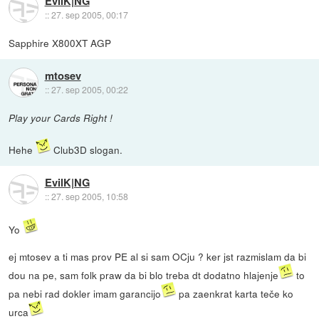
EvilK|NG
::
27. sep 2005, 00:17
Sapphire X800XT AGP
mtosev
::
27. sep 2005, 00:22
Play your Cards Right !
Hehe
Club3D slogan.
EvilK|NG
::
27. sep 2005, 10:58
Yo
ej mtosev a ti mas prov PE al si sam OCju ? ker jst razmislam da bi
dou na pe, sam folk praw da bi blo treba dt dodatno hlajenje
to
pa nebi rad dokler imam garancijo
pa zaenkrat karta teče ko
urca