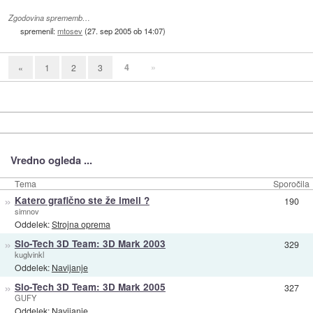
Zgodovina sprememb…
spremenil:
mtosev
(
27. sep 2005 ob 14:07
)
4
»
«
1
2
3
Vredno ogleda ...
Tema
Sporočila
»
Katero grafično ste že imeli ?
190
simnov
Oddelek:
Strojna oprema
»
Slo-Tech 3D Team: 3D Mark 2003
329
kuglvinkl
Oddelek:
Navijanje
»
Slo-Tech 3D Team: 3D Mark 2005
327
GUFY
Oddelek:
Navijanje