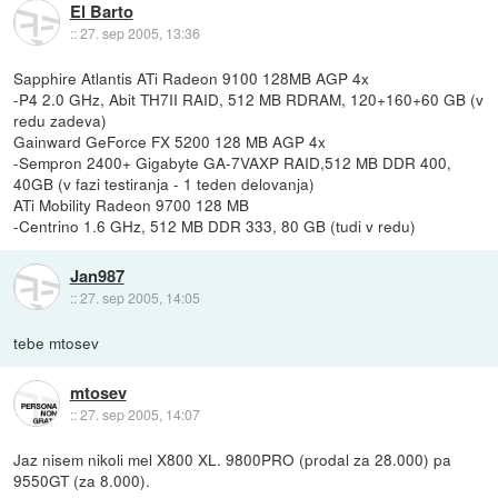
El Barto
::
27. sep 2005, 13:36
Sapphire Atlantis ATi Radeon 9100 128MB AGP 4x
-P4 2.0 GHz, Abit TH7II RAID, 512 MB RDRAM, 120+160+60 GB (v
redu zadeva)
Gainward GeForce FX 5200 128 MB AGP 4x
-Sempron 2400+ Gigabyte GA-7VAXP RAID,512 MB DDR 400,
40GB (v fazi testiranja - 1 teden delovanja)
ATi Mobility Radeon 9700 128 MB
-Centrino 1.6 GHz, 512 MB DDR 333, 80 GB (tudi v redu)
Jan987
::
27. sep 2005, 14:05
tebe mtosev
mtosev
::
27. sep 2005, 14:07
Jaz nisem nikoli mel X800 XL. 9800PRO (prodal za 28.000) pa
9550GT (za 8.000).