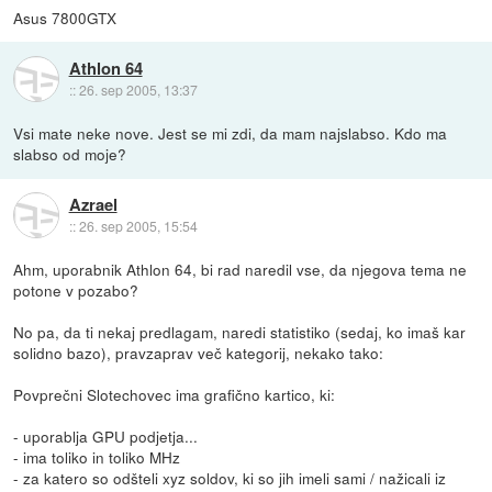
Asus 7800GTX
Athlon 64
::
26. sep 2005, 13:37
Vsi mate neke nove. Jest se mi zdi, da mam najslabso. Kdo ma
slabso od moje?
Azrael
::
26. sep 2005, 15:54
Ahm, uporabnik Athlon 64, bi rad naredil vse, da njegova tema ne
potone v pozabo?
No pa, da ti nekaj predlagam, naredi statistiko (sedaj, ko imaš kar
solidno bazo), pravzaprav več kategorij, nekako tako:
Povprečni Slotechovec ima grafično kartico, ki:
- uporablja GPU podjetja...
- ima toliko in toliko MHz
- za katero so odšteli xyz soldov, ki so jih imeli sami / nažicali iz