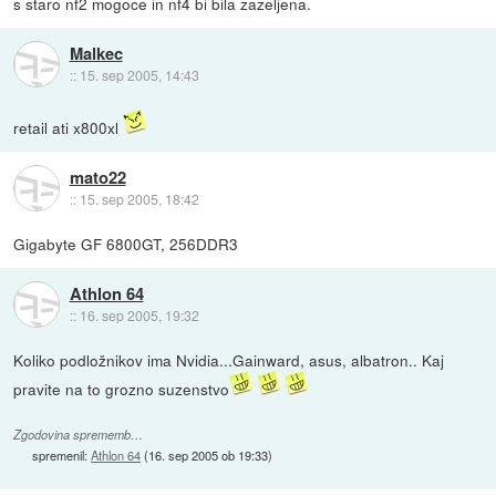
s staro nf2 mogoce in nf4 bi bila zazeljena.
Malkec
::
15. sep 2005, 14:43
retail ati x800xl
mato22
::
15. sep 2005, 18:42
Gigabyte GF 6800GT, 256DDR3
Athlon 64
::
16. sep 2005, 19:32
Koliko podložnikov ima Nvidia...Gainward, asus, albatron.. Kaj
pravite na to grozno suzenstvo
Zgodovina sprememb…
spremenil:
Athlon 64
(
16. sep 2005 ob 19:33
)