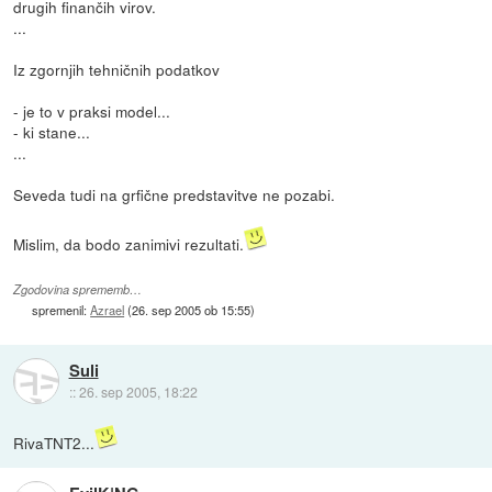
drugih finančih virov.
...
Iz zgornjih tehničnih podatkov
- je to v praksi model...
- ki stane...
...
Seveda tudi na grfične predstavitve ne pozabi.
Mislim, da bodo zanimivi rezultati.
Zgodovina sprememb…
spremenil:
Azrael
(
26. sep 2005 ob 15:55
)
Suli
::
26. sep 2005, 18:22
RivaTNT2...