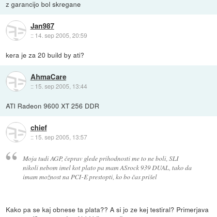
z garancijo bol skregane
Jan987
::
14. sep 2005, 20:59
kera je za 20 build by ati?
AhmaCare
::
15. sep 2005, 13:44
ATI Radeon 9600 XT 256 DDR
chief
::
15. sep 2005, 13:57
Moja tudi AGP, čeprav glede prihodnosti me to ne boli, SLI
nikoli nebom imel kot plato pa mam ASrock 939 DUAL, tako da
imam možnost na PCI-E prestopti, ko bo čas prišel
Kako pa se kaj obnese ta plata?? A si jo ze kej testiral? Primerjava