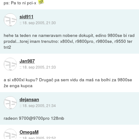
ps: Pa to ni pci-x
sid911
::
18. sep 2005, 21:30
hehe ta teden ne nameravam nobene dokupit, edino 9800se bi rad
prodal...torej imam trenutno: x800xl, r9800pro, r9800se, r9550 ter
tnt2
Jan987
::
18. sep 2005, 21:33
a si x800xl kupu? Drugač pa sem vidu da maš na bolhi za 9800se
že enga kupca
dejansan
::
18. sep 2005, 21:34
radeon 9700@9700pro 128mb
OmegaM
::
18. sep 2005, 22:52