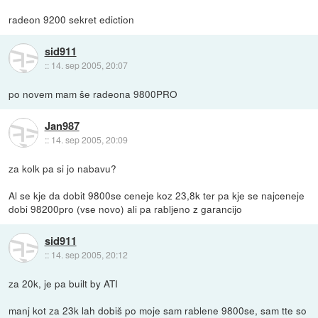
radeon 9200 sekret ediction
sid911
::
14. sep 2005, 20:07
po novem mam še radeona 9800PRO
Jan987
::
14. sep 2005, 20:09
za kolk pa si jo nabavu?
Al se kje da dobit 9800se ceneje koz 23,8k ter pa kje se najceneje
dobi 98200pro (vse novo) ali pa rabljeno z garancijo
sid911
::
14. sep 2005, 20:12
za 20k, je pa built by ATI
manj kot za 23k lah dobiš po moje sam rablene 9800se, sam tte so