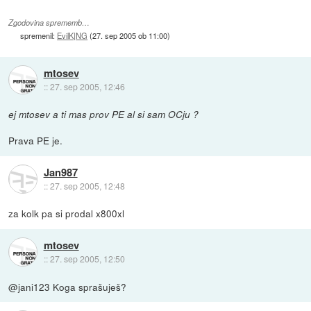
Zgodovina sprememb…
spremenil:
EvilK|NG
(
27. sep 2005 ob 11:00
)
mtosev
::
27. sep 2005, 12:46
ej mtosev a ti mas prov PE al si sam OCju ?
Prava PE je.
Jan987
::
27. sep 2005, 12:48
za kolk pa si prodal x800xl
mtosev
::
27. sep 2005, 12:50
@jani123 Koga sprašuješ?