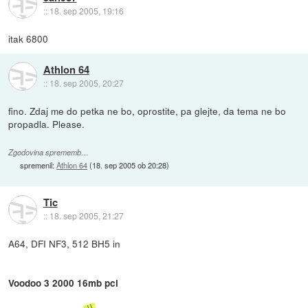
::
18. sep 2005, 19:16
itak 6800
Athlon 64
::
18. sep 2005, 20:27
fino. Zdaj me do petka ne bo, oprostite, pa glejte, da tema ne bo
propadla. Please.
Zgodovina sprememb…
spremenil:
Athlon 64
(
18. sep 2005 ob 20:28
)
Tic
::
18. sep 2005, 21:27
A64, DFI NF3, 512 BH5 in
Voodoo 3 2000 16mb pci