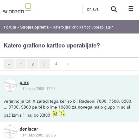
☰
Forum
»
Strojna oprema
»
Katero graficno kartico uporabljate?
Katero graficno kartico uporabljate?
4
»
«
1
2
3
pinx
::
14. sep 2005, 17:24
verjetno je toti X zaradi tega ker so bli Radeoni 7000, 7500, 8500,
... 9700, 9800 pa bi blo ime 10800 za novega malo glupo in so si
pač izmislili naj bo X800
deniscar
::
14. sep 2005, 20:05