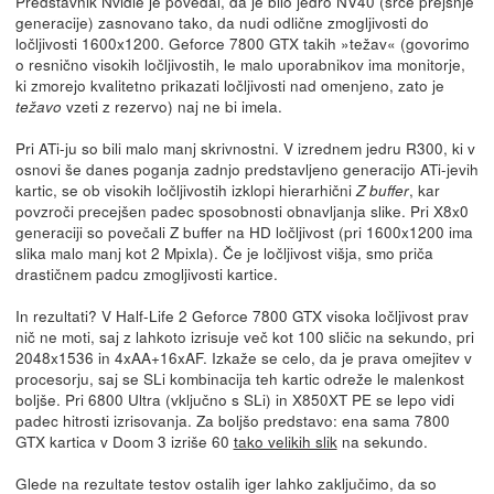
Predstavnik Nvidie je povedal, da je bilo jedro NV40 (srce prejšnje
generacije) zasnovano tako, da nudi odlične zmogljivosti do
ločljivosti 1600x1200. Geforce 7800 GTX takih »težav« (govorimo
o resnično visokih ločljivostih, le malo uporabnikov ima monitorje,
ki zmorejo kvalitetno prikazati ločljivosti nad omenjeno, zato je
vzeti z rezervo) naj ne bi imela.
težavo
Pri ATi-ju so bili malo manj skrivnostni. V izrednem jedru R300, ki v
osnovi še danes poganja zadnjo predstavljeno generacijo ATi-jevih
kartic, se ob visokih ločljivostih izklopi hierarhični
, kar
Z buffer
povzroči precejšen padec sposobnosti obnavljanja slike. Pri X8x0
generaciji so povečali Z buffer na HD ločljivost (pri 1600x1200 ima
slika malo manj kot 2 Mpixla). Če je ločljivost višja, smo priča
drastičnem padcu zmogljivosti kartice.
In rezultati? V Half-Life 2 Geforce 7800 GTX visoka ločljivost prav
nič ne moti, saj z lahkoto izrisuje več kot 100 sličic na sekundo, pri
2048x1536 in 4xAA+16xAF. Izkaže se celo, da je prava omejitev v
procesorju, saj se SLi kombinacija teh kartic odreže le malenkost
boljše. Pri 6800 Ultra (vključno s SLi) in X850XT PE se lepo vidi
padec hitrosti izrisovanja. Za boljšo predstavo: ena sama 7800
GTX kartica v Doom 3 izriše 60
tako velikih slik
na sekundo.
Glede na rezultate testov ostalih iger lahko zaključimo, da so