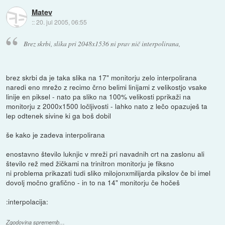
Matev
::
20. jul 2005, 06:55
Brez skrbi, slika pri 2048x1536 ni prav nič interpolirana,
brez skrbi da je taka slika na 17" monitorju zelo interpolirana
naredi eno mrežo z recimo črno belimi linijami z velikostjo vsake
linije en piksel - nato pa sliko na 100% velikosti pprikaži na
monitorju z 2000x1500 ločljivosti - lahko nato z lečo opazuješ ta
lep odtenek sivine ki ga boš dobil
še kako je zadeva interpolirana
enostavno število luknjic v mreži pri navadnih crt na zaslonu ali
število rež med žičkami na trinitron monitorju je fiksno
ni problema prikazati tudi sliko milojonxmilijarda pikslov če bi imel
dovolj močno grafično - in to na 14" monitorju če hočeš
:interpolacija:
Zgodovina sprememb…