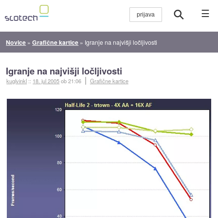
☰
Novice
»
Grafične kartice
»
Igranje na najvišji ločljivosti
Igranje na najvišji ločljivosti
kuglvinkl
::
18. jul 2005
ob 21:06
Grafične kartice