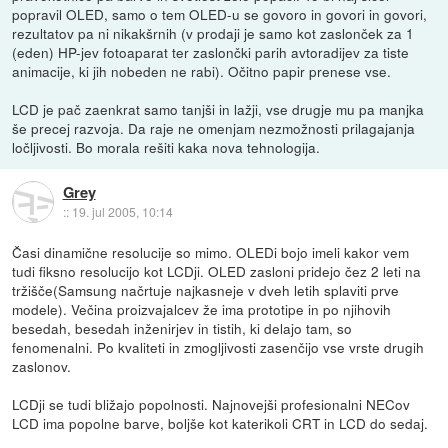
popravil OLED, samo o tem OLED-u se govoro in govori in govori,
rezultatov pa ni nikakšrnih (v prodaji je samo kot zaslonček za 1
(eden) HP-jev fotoaparat ter zaslončki parih avtoradijev za tiste
animacije, ki jih nobeden ne rabi). Očitno papir prenese vse.
LCD je pač zaenkrat samo tanjši in lažji, vse drugje mu pa manjka
še precej razvoja. Da raje ne omenjam nezmožnosti prilagajanja
ločljivosti. Bo morala rešiti kaka nova tehnologija.
Grey
::
19. jul 2005, 10:14
Časi dinamične resolucije so mimo. OLEDi bojo imeli kakor vem
tudi fiksno resolucijo kot LCDji. OLED zasloni pridejo čez 2 leti na
tržišče(Samsung načrtuje najkasneje v dveh letih splaviti prve
modele). Večina proizvajalcev že ima prototipe in po njihovih
besedah, besedah inženirjev in tistih, ki delajo tam, so
fenomenalni. Po kvaliteti in zmogljivosti zasenčijo vse vrste drugih
zaslonov.
LCDji se tudi bližajo popolnosti. Najnovejši profesionalni NECov
LCD ima popolne barve, boljše kot katerikoli CRT in LCD do sedaj.