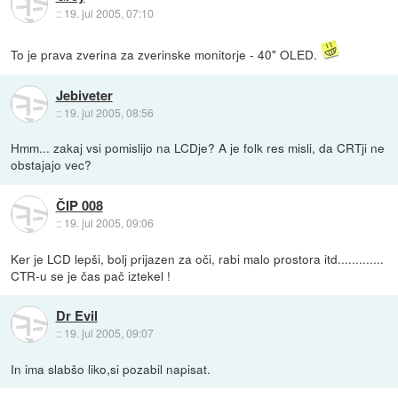
::
19. jul 2005, 07:10
To je prava zverina za zverinske monitorje - 40" OLED.
Jebiveter
::
19. jul 2005, 08:56
Hmm... zakaj vsi pomislijo na LCDje? A je folk res misli, da CRTji ne
obstajajo vec?
ČIP 008
::
19. jul 2005, 09:06
Ker je LCD lepši, bolj prijazen za oči, rabi malo prostora itd.............
CTR-u se je čas pač iztekel !
Dr Evil
::
19. jul 2005, 09:07
In ima slabšo liko,si pozabil napisat.