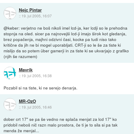
Nejc Pintar
::
19. jul 2005, 16:07
@keber: verjetno ne boš nikoli imel lcd-ja, ker lcdji so le prehodna
stopnja na oled. sicer pa najnovejši lcd-ji imajo širok kot gledanja,
brez popačenja, majhni odzivni časi, kocke pa tudi niso tako
kritične da jih ne bi mogel uporabljati. CRT-ji so le še za tiste ki
mislijo da so potem über gamerji in za tiste ki se ukvarjajo z grafiko
(njih še razumem)
Mavrik
::
19. jul 2005, 16:38
Pozabil si na tiste, ki ne serejo denarja.
MR-OzO
::
19. jul 2005, 16:46
dober crt 17" se pa še vedno ne splača menjat za lcd 17" ko
pridobil neboš nič razn malo prostora, če ti je to sila si pa tak
menda že menjal...