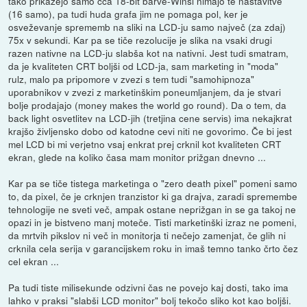
tako prikažejo samo cca 18-bit barve-Winsi nimajo te nastavitve
(16 samo), pa tudi huda grafa jim ne pomaga pol, ker je
osveževanje sprememb na sliki na LCD-ju samo največ (za zdaj)
75x v sekundi. Kar pa se tiče rezolucije je slika na vsaki drugi
razen nativne na LCD-ju slabša kot na nativni. Jest tudi smatram,
da je kvaliteten CRT boljši od LCD-ja, sam marketing in "moda"
rulz, malo pa pripomore v zvezi s tem tudi "samohipnoza"
uporabnikov v zvezi z marketinškim poneumljanjem, da je stvari
bolje prodajajo (money makes the world go round). Da o tem, da
back light osvetlitev na LCD-jih (tretjina cene servis) ima nekajkrat
krajšo življensko dobo od katodne cevi niti ne govorimo. Če bi jest
mel LCD bi mi verjetno vsaj enkrat prej crknil kot kvaliteten CRT
ekran, glede na koliko časa mam monitor prižgan dnevno ...
Kar pa se tiče tistega marketinga o "zero death pixel" pomeni samo
to, da pixel, če je crknjen tranzistor ki ga drajva, zaradi spremembe
tehnologije ne sveti več, ampak ostane neprižgan in se ga takoj ne
opazi in je bistveno manj moteče. Tisti marketinški izraz ne pomeni,
da mrtvih pikslov ni več in monitorja ti nečejo zamenjat, če glih ni
crknila cela serija v garancijskem roku in imaš temno tanko črto čez
cel ekran ...
Pa tudi tiste milisekunde odzivni čas ne povejo kaj dosti, tako ima
lahko v praksi "slabši LCD monitor" bolj tekočo sliko kot kao boljši.