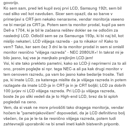
govorijo.
Ko sem sam, pred leti kupil svoj prvi LCD, Samsung 192t, sem bil
nad sliko več kot navdušen. Sicer sem opazil, da so barve v
primerjavi s CRT-jem nekako nenaravne, vendar monitorja vseeno
ne bi menjal za CRT-ja. Potem sem ta monitor prodal, kupil pa sem
Dell-a 1704, ki je bil le začasna rešitev dokler se ne odločim za
naslednji LCD. Odločil sem se za Samsunga 193p, ki bi naj bil, kot
mislijo nekateri, LCD višjega razreda - pa to nikakor ni! Kako to
vem? Tako, ker sem čez 3 dni le-ta monitor prodal in sem si omislil
monitor resnično "višjega razreda" - NEC 2080UX+! In takrat mi je
bilo jasno, kaj vse je manjkalo prejšnjim LCD-jem!
Vsi, ki ste tako prekleto pametni, kako so LCD-ji neprimerni za to ali
ono, prosim poglejte si npr. tega NEC-a ali pa kak drugi monitor v
tem cenovem razredu, pa vam bo jasno kake bedarije trosite. Tisti
pa, ki imate LCD, za katerega mislite da je višjega razreda in potem
razlagate da imate LCD-ja in CRT-ja in je CRT boljši; LCD za dobrih
100 jurjev ni LCD višjega razreda. Pri LCD-ju višjega razreda,
boste že po sliki vedeli da je to High-end LCD, brez da bi sploh
pogledali na ceno.
Vem, da si vsak ne more privoščiti tako dragega monitorja, vendar
hočem le "pametnjakovičem" dopovedati, da je LCD definitivno bolj
všečen, če pa je le-ta še resnično višjega razreda, potem tudi
zahtevnejši uporabniki ne bi smeli imeti kakih bistvenih pripomb.