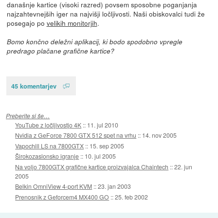
današnje kartice (visoki razred) povsem sposobne poganjanja
najzahtevnejših iger na najvišji ločljivosti. Naši obiskovalci tudi že
posegajo po
velikih monitorjih
.
Bomo končno deležni aplikacij, ki bodo spodobno vpregle
predrago plačane grafične kartice?
45 komentarjev
Preberite si še…
YouTube z ločljivostjo 4K
::
11. jul 2010
Nvidia z GeForce 7800 GTX 512 spet na vrhu
::
14. nov 2005
Vapochill LS na 7800GTX
::
15. sep 2005
Širokozaslonsko igranje
::
10. jul 2005
Na voljo 7800GTX grafične kartice proizvajalca Chaintech
::
22. jun
2005
Belkin OmniView 4-port KVM
::
23. jan 2003
Prenosnik z Geforcem4 MX400 GO
::
25. feb 2002