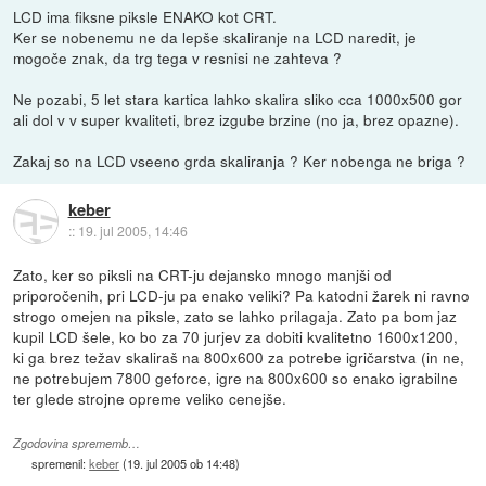
LCD ima fiksne piksle ENAKO kot CRT.
Ker se nobenemu ne da lepše skaliranje na LCD naredit, je
mogoče znak, da trg tega v resnisi ne zahteva ?
Ne pozabi, 5 let stara kartica lahko skalira sliko cca 1000x500 gor
ali dol v v super kvaliteti, brez izgube brzine (no ja, brez opazne).
Zakaj so na LCD vseeno grda skaliranja ? Ker nobenga ne briga ?
keber
::
19. jul 2005, 14:46
Zato, ker so piksli na CRT-ju dejansko mnogo manjši od
priporočenih, pri LCD-ju pa enako veliki? Pa katodni žarek ni ravno
strogo omejen na piksle, zato se lahko prilagaja. Zato pa bom jaz
kupil LCD šele, ko bo za 70 jurjev za dobiti kvalitetno 1600x1200,
ki ga brez težav skaliraš na 800x600 za potrebe igričarstva (in ne,
ne potrebujem 7800 geforce, igre na 800x600 so enako igrabilne
ter glede strojne opreme veliko cenejše.
Zgodovina sprememb…
spremenil:
keber
(
19. jul 2005 ob 14:48
)