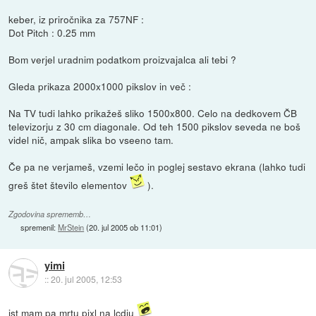
keber, iz priročnika za 757NF :
Dot Pitch : 0.25 mm
Bom verjel uradnim podatkom proizvajalca ali tebi ?
Gleda prikaza 2000x1000 pikslov in več :
Na TV tudi lahko prikažeš sliko 1500x800. Celo na dedkovem ČB
televizorju z 30 cm diagonale. Od teh 1500 pikslov seveda ne boš
videl nič, ampak slika bo vseeno tam.
Če pa ne verjameš, vzemi lečo in poglej sestavo ekrana (lahko tudi
greš štet število elementov
).
Zgodovina sprememb…
spremenil:
MrStein
(
20. jul 2005 ob 11:01
)
yimi
::
20. jul 2005, 12:53
jst mam pa mrtu pixl na lcdju