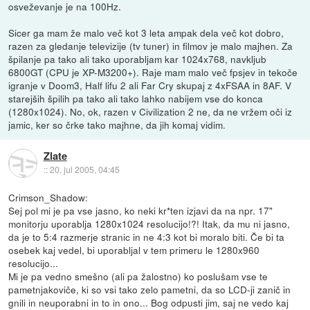
osveževanje je na 100Hz.
Sicer ga mam že malo več kot 3 leta ampak dela več kot dobro,
razen za gledanje televizije (tv tuner) in filmov je malo majhen. Za
špilanje pa tako ali tako uporabljam kar 1024x768, navkljub
6800GT (CPU je XP-M3200+). Raje mam malo več fpsjev in tekoče
igranje v Doom3, Half lifu 2 ali Far Cry skupaj z 4xFSAA in 8AF. V
starejših špilih pa tako ali tako lahko nabijem vse do konca
(1280x1024). No, ok, razen v Civilization 2 ne, da ne vržem oči iz
jamic, ker so črke tako majhne, da jih komaj vidim.
Zlate
::
20. jul 2005, 04:45
Crimson_Shadow:
Sej pol mi je pa vse jasno, ko neki kr*ten izjavi da na npr. 17"
monitorju uporablja 1280x1024 resolucijo!?! Itak, da mu ni jasno,
da je to 5:4 razmerje stranic in ne 4:3 kot bi moralo biti. Če bi ta
osebek kaj vedel, bi uporabljal v tem primeru le 1280x960
resolucijo...
Mi je pa vedno smešno (ali pa žalostno) ko poslušam vse te
pametnjakoviče, ki so vsi tako zelo pametni, da so LCD-ji zanič in
gnili in neuporabni in to in ono... Bog odpusti jim, saj ne vedo kaj