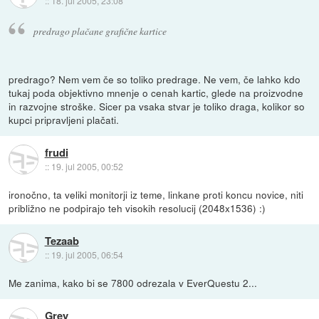
::
18. jul 2005, 23:08
predrago plačane grafične kartice
predrago? Nem vem če so toliko predrage. Ne vem, če lahko kdo
tukaj poda objektivno mnenje o cenah kartic, glede na proizvodne
in razvojne stroške. Sicer pa vsaka stvar je toliko draga, kolikor so
kupci pripravljeni plačati.
frudi
::
19. jul 2005, 00:52
ironočno, ta veliki monitorji iz teme, linkane proti koncu novice, niti
približno ne podpirajo teh visokih resolucij (2048x1536) :)
Tezaab
::
19. jul 2005, 06:54
Me zanima, kako bi se 7800 odrezala v EverQuestu 2...
Grey