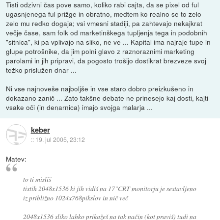
Tisti odzivni čas pove samo, koliko rabi cajta, da se pixel od ful
ugasnjenega ful prižge in obratno, medtem ko realno se to zelo
zelo mu redko dogaja; vsi vmesni stadiji, pa zahtevajo nekajkrat
večje čase, sam folk od marketinškega tupljenja tega in podobnih
"sitnica", ki pa vplivajo na sliko, ne ve ... Kapital ima najraje tupe in
glupe potrošnike, da jim polni glavo z raznoraznimi marketing
parolami in jih pripravi, da pogosto trošijo dostikrat brezveze svoj
težko prislužen dnar ...
Ni vse najnoveše najboljše in vse staro dobro preizkušeno in
dokazano zanič ... Zato takšne debate ne prinesejo kaj dosti, kajti
vsake oči (in denarnica) imajo svojga malarja ...
keber
::
19. jul 2005, 23:12
Matev:
to ti misliš
tistih 2048x1536 ki jih vidiš na 17"CRT monitorju je sestavljeno
iz približno 1024x768pikslov in nič več
2048x1536 sliko lahko prikažeš na tak način (kot praviš) tudi na