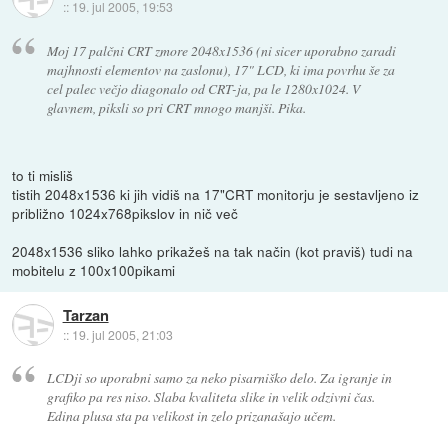
::
19. jul 2005, 19:53
Moj 17 palčni CRT zmore 2048x1536 (ni sicer uporabno zaradi
majhnosti elementov na zaslonu), 17" LCD, ki ima povrhu še za
cel palec večjo diagonalo od CRT-ja, pa le 1280x1024. V
glavnem, piksli so pri CRT mnogo manjši. Pika.
to ti misliš
tistih 2048x1536 ki jih vidiš na 17"CRT monitorju je sestavljeno iz
približno 1024x768pikslov in nič več
2048x1536 sliko lahko prikažeš na tak način (kot praviš) tudi na
mobitelu z 100x100pikami
Tarzan
::
19. jul 2005, 21:03
LCDji so uporabni samo za neko pisarniško delo. Za igranje in
grafiko pa res niso. Slaba kvaliteta slike in velik odzivni čas.
Edina plusa sta pa velikost in zelo prizanašajo učem.