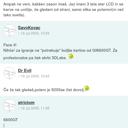
Ampak ne vem, kakšen zason imaš. Jaz imam 3 leta star LCD in se
barve ne uničijo, če gledam od strani, samo slika se potemni(ni več
tako svetla).
SavoKovac
::
19. jul 2005, 10:33
Face it!
Nihče! za igranje ne *potrebuje* boljše kartice od Gf6600GT. Za
profesionalce pa itak skrbi 3DLabs.
Dr Evil
::
19. jul 2005, 10:43
Če že tak gledaš,potem je 9200se čist dovolj
strictom
::
19. jul 2005, 11:36
6600GT
|