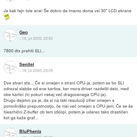
Ja kak fajn tole ane! Še dobro da imamo doma vsi 30" LCD ekrane
Geo
::
18. jul 2005, 22:50
7800 dtx prehiti SLi...
Senitel
::
18. jul 2005, 23:05
Dve stvari sta... Če si omejen s strani CPU-ja, potem se bo SLI
odrezal slabše od ene kartice, ker mora driver razdeliti delo, med
obe kartici (in pokuri nekaj več dragocenega CPU-ja).
Drugo dejstvo pa je, da si na taki resuluciji ziher omejen s
pomnilniško prepustnostjo, če nisi več omejen s CPU-jem. Če se še
hiearhični Z-buffer ob tem izklopi, potem je udarec tako drastičen
kot ga kaže graf...
BluPhenix