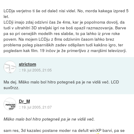
LCDja verjetno ti še od daleč nisi videl. No, morda kakega izpred 5
let.
LCDji imajo zdaj odzivni čas že 4ms, kar je popolnoma dovolj, da
tudi v ultrahitri 3D streljski igri ne boš opazil razmazovanja. Barve
pa so pri cenejših modelih res slabše, to pa lahko iz prve roke
povem. Na mojem LCDju z 8ms odzivnim časom lahko brez
problema poleg pisarniških zadev odšpilam tudi kakšno igro, ter
pogledam kak film. 19 inčov je že primerljivo z manjšimi televizorji.
strictom
::
19. jul 2005, 21:05
Ma dej. Miško malo bol hitro potegneš pa je ne vidiš več. LCD
sux0rzz.
Dr_M
::
19. jul 2005, 21:07
Miško malo bol hitro potegneš pa je ne vidiš več.
sam res, 3d kazalec postane moder na defult winXP barvi, pa se