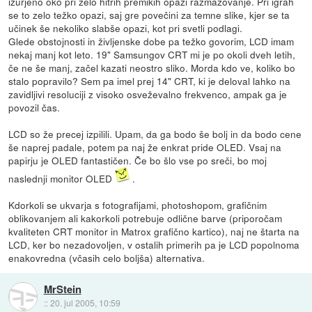
izurjeno oko pri zelo hitrih premikih opazi razmazovanje. Pri igrah
se to zelo težko opazi, saj gre povečini za temne slike, kjer se ta
učinek še nekoliko slabše opazi, kot pri svetli podlagi.
Glede obstojnosti in življenske dobe pa težko govorim, LCD imam
nekaj manj kot leto. 19" Samsungov CRT mi je po okoli dveh letih,
če ne še manj, začel kazati neostro sliko. Morda kdo ve, koliko bo
stalo popravilo? Sem pa imel prej 14" CRT, ki je deloval lahko na
zavidljivi resoluciji z visoko osveževalno frekvenco, ampak ga je
povozil čas.
LCD so že precej izpilili. Upam, da ga bodo še bolj in da bodo cene
še naprej padale, potem pa naj že enkrat pride OLED. Vsaj na
papirju je OLED fantastičen. Če bo šlo vse po sreči, bo moj
naslednji monitor OLED
.
Kdorkoli se ukvarja s fotografijami, photoshopom, grafičnim
oblikovanjem ali kakorkoli potrebuje odlične barve (priporočam
kvaliteten CRT monitor in Matrox grafično kartico), naj ne štarta na
LCD, ker bo nezadovoljen, v ostalih primerih pa je LCD popolnoma
enakovredna (včasih celo boljša) alternativa.
MrStein
::
20. jul 2005, 10:59