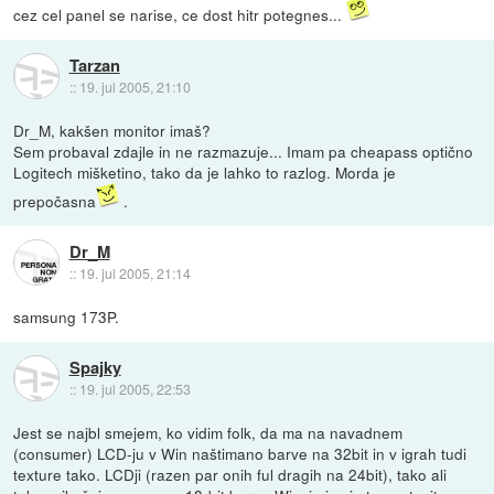
cez cel panel se narise, ce dost hitr potegnes...
Tarzan
::
19. jul 2005, 21:10
Dr_M, kakšen monitor imaš?
Sem probaval zdajle in ne razmazuje... Imam pa cheapass optično
Logitech mišketino, tako da je lahko to razlog. Morda je
prepočasna
.
Dr_M
::
19. jul 2005, 21:14
samsung 173P.
Spajky
::
19. jul 2005, 22:53
Jest se najbl smejem, ko vidim folk, da ma na navadnem
(consumer) LCD-ju v Win naštimano barve na 32bit in v igrah tudi
texture tako. LCDji (razen par onih ful dragih na 24bit), tako ali