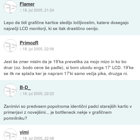
Flamer
::
18. jul 2005, 21:24
Lepo da tidi grafične kartice sledijo ločljivostim, katere dosegajo
največji LCD monitorji, ki se itak drastično cenijo.
PrimozR
::
18. jul 2005, 22:06
Jest še zmer mislm da je 19'ka prevelika za mojo mizo in ko bo
dnar (oz. bodo cene še padle), si bom ubodu enga 17' LCD. 19'ke
se itk ne splača ker je napram 17'ki samo večja pika, druzga ni.
B-D_
::
18. jul 2005, 22:22
Zanimivi so predvsem popolnoma identični padci starejših kartic v
primerjavi z novejšimi... je bottleneck nekje v grafičnem
pomnilniku?
yimi
::
18. jul 2005, 22:48