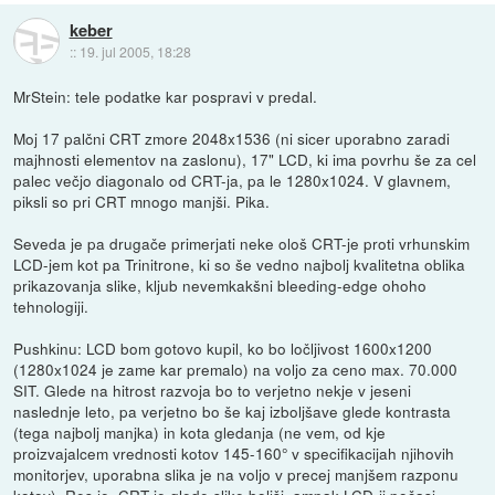
keber
::
19. jul 2005, 18:28
MrStein: tele podatke kar pospravi v predal.
Moj 17 palčni CRT zmore 2048x1536 (ni sicer uporabno zaradi
majhnosti elementov na zaslonu), 17" LCD, ki ima povrhu še za cel
palec večjo diagonalo od CRT-ja, pa le 1280x1024. V glavnem,
piksli so pri CRT mnogo manjši. Pika.
Seveda je pa drugače primerjati neke ološ CRT-je proti vrhunskim
LCD-jem kot pa Trinitrone, ki so še vedno najbolj kvalitetna oblika
prikazovanja slike, kljub nevemkakšni bleeding-edge ohoho
tehnologiji.
Pushkinu: LCD bom gotovo kupil, ko bo ločljivost 1600x1200
(1280x1024 je zame kar premalo) na voljo za ceno max. 70.000
SIT. Glede na hitrost razvoja bo to verjetno nekje v jeseni
naslednje leto, pa verjetno bo še kaj izboljšave glede kontrasta
(tega najbolj manjka) in kota gledanja (ne vem, od kje
proizvajalcem vrednosti kotov 145-160° v specifikacijah njihovih
monitorjev, uporabna slika je na voljo v precej manjšem razponu
kotov). Res je, CRT je glede slike boljši, ampak LCD-ji počasi