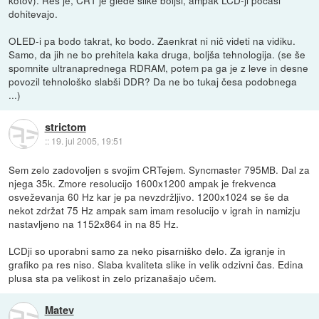
dohitevajo.
OLED-i pa bodo takrat, ko bodo. Zaenkrat ni nič videti na vidiku.
Samo, da jih ne bo prehitela kaka druga, boljša tehnologija. (se še
spomnite ultranaprednega RDRAM, potem pa ga je z leve in desne
povozil tehnološko slabši DDR? Da ne bo tukaj česa podobnega
...)
strictom
::
19. jul 2005, 19:51
Sem zelo zadovoljen s svojim CRTejem. Syncmaster 795MB. Dal za
njega 35k. Zmore resolucijo 1600x1200 ampak je frekvenca
osveževanja 60 Hz kar je pa nevzdržljivo. 1200x1024 se še da
nekot zdržat 75 Hz ampak sam imam resolucijo v igrah in namizju
nastavljeno na 1152x864 in na 85 Hz.
LCDji so uporabni samo za neko pisarniško delo. Za igranje in
grafiko pa res niso. Slaba kvaliteta slike in velik odzivni čas. Edina
plusa sta pa velikost in zelo prizanašajo učem.
Matev