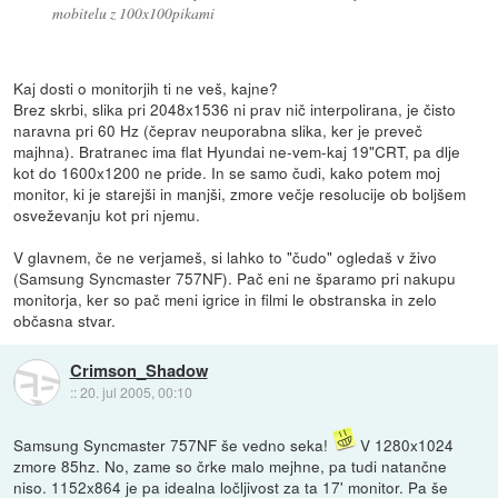
mobitelu z 100x100pikami
Kaj dosti o monitorjih ti ne veš, kajne?
Brez skrbi, slika pri 2048x1536 ni prav nič interpolirana, je čisto
naravna pri 60 Hz (čeprav neuporabna slika, ker je preveč
majhna). Bratranec ima flat Hyundai ne-vem-kaj 19"CRT, pa dlje
kot do 1600x1200 ne pride. In se samo čudi, kako potem moj
monitor, ki je starejši in manjši, zmore večje resolucije ob boljšem
osveževanju kot pri njemu.
V glavnem, če ne verjameš, si lahko to "čudo" ogledaš v živo
(Samsung Syncmaster 757NF). Pač eni ne šparamo pri nakupu
monitorja, ker so pač meni igrice in filmi le obstranska in zelo
občasna stvar.
Crimson_Shadow
::
20. jul 2005, 00:10
Samsung Syncmaster 757NF še vedno seka!
V 1280x1024
zmore 85hz. No, zame so črke malo mejhne, pa tudi natančne
niso. 1152x864 je pa idealna ločljivost za ta 17' monitor. Pa še