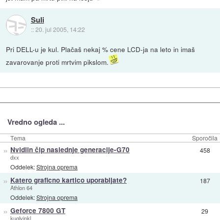
Suli
::
20. jul 2005, 14:22
Pri DELL-u je kul. Plačaš nekaj % cene LCD-ja na leto in imaš
zavarovanje proti mrtvim pikslom.
Vredno ogleda ...
Tema
Sporočila
»
Nvidiin čip naslednje generacije-G70
458
dxx
Oddelek:
Strojna oprema
»
Katero graficno kartico uporabljate?
187
Athlon 64
Oddelek:
Strojna oprema
»
Geforce 7800 GT
29
kuglvinkl