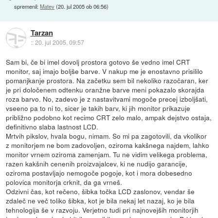
spremenil:
Matev
(
20. jul 2005 ob 06:56
)
Tarzan
::
20. jul 2005, 09:57
Sam bi, če bi imel dovolj prostora gotovo še vedno imel CRT
monitor, saj imajo boljše barve. V nakup me je enostavno prisililo
pomanjkanje prostora. Na začetku sem bil nekoliko razočaran, ker
je pri določenem odtenku oranžne barve meni pokazalo skorajda
roza barvo. No, zadevo je z nastavitvami mogoče precej izboljšati,
vseeno pa to ni to, sicer je takih barv, ki jih monitor prikazuje
približno podobno kot recimo CRT zelo malo, ampak dejstvo ostaja,
definitivno slaba lastnost LCD.
Mrtvih pikslov, hvala bogu, nimam. So mi pa zagotovili, da vkolikor
z monitorjem ne bom zadovoljen, oziroma kakšnega najdem, lahko
monitor vrnem oziroma zamenjam. Tu ne vidim velikega problema,
razen kakšnih cenenih proizvajalcev, ki ne nudijo garancije,
oziroma postavljajo nemogoče pogoje, kot i mora dobesedno
polovica monitorja crknit, da ga vrneš.
Odzivni čas, kot rečeno, šibka točka LCD zaslonov, vendar še
zdaleč ne več toliko šibka, kot je bila nekaj let nazaj, ko je bila
tehnologija še v razvoju. Verjetno tudi pri najnovejših monitorjih