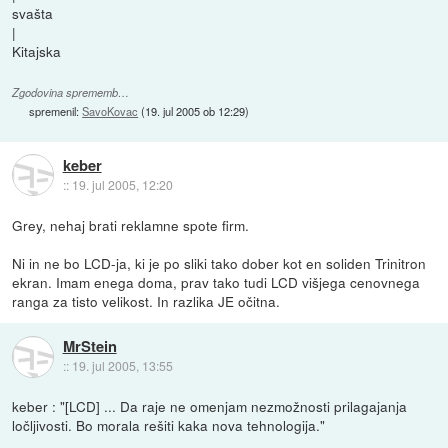
svašta
|
Kitajska
Zgodovina sprememb…
spremenil:
SavoKovac
(
19. jul 2005 ob 12:29
)
keber
::
19. jul 2005, 12:20
Grey, nehaj brati reklamne spote firm.
Ni in ne bo LCD-ja, ki je po sliki tako dober kot en soliden Trinitron
ekran. Imam enega doma, prav tako tudi LCD višjega cenovnega
ranga za tisto velikost. In razlika JE očitna.
MrStein
::
19. jul 2005, 13:55
keber : "[LCD] ... Da raje ne omenjam nezmožnosti prilagajanja
ločljivosti. Bo morala rešiti kaka nova tehnologija."