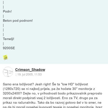
|
|
Podn!
|
Beton pod podnom!
|
|
|
Temelji!
|
9200SE
Crimson_Shadow
::
19. jul 2005, 11:53
Samo ena ločljivost? Jeah right! Še ta "low HD" ločljivost
(1280x720) se ni najbolj prijela, pa že hočete 30" monitorje z
3200x2400? Dejte no, v prihodnosti bodo prikazovalnik preprosto
morali direkt podpirati vsaj 2 ločljivosti. Eno za TV, drugo pa za
prikaz na računalniku. Tako da bo razvoj gotovo šel v to smer, ne
pa da bi morali posebej kupovati teveje in posebej monitorje, brez