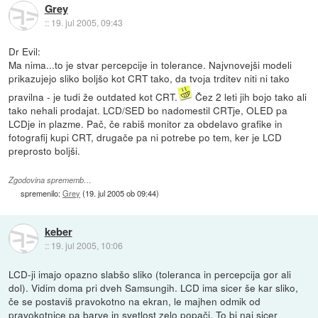
Grey
::
19. jul 2005, 09:43
Dr Evil:
Ma nima...to je stvar percepcije in tolerance. Najvnovejši modeli
prikazujejo sliko boljšo kot CRT tako, da tvoja trditev niti ni tako
pravilna - je tudi že outdated kot CRT.
Čez 2 leti jih bojo tako ali
tako nehali prodajat. LCD/SED bo nadomestil CRTje, OLED pa
LCDje in plazme. Pač, če rabiš monitor za obdelavo grafike in
fotografij kupi CRT, drugače pa ni potrebe po tem, ker je LCD
preprosto boljši.
Zgodovina sprememb…
spremenilo:
Grey
(
19. jul 2005 ob 09:44
)
keber
::
19. jul 2005, 10:06
LCD-ji imajo opazno slabšo sliko (toleranca in percepcija gor ali
dol). Vidim doma pri dveh Samsungih. LCD ima sicer še kar sliko,
če se postaviš pravokotno na ekran, le majhen odmik od
pravokotnice pa barve in svetlost zelo popači. To bi naj sicer