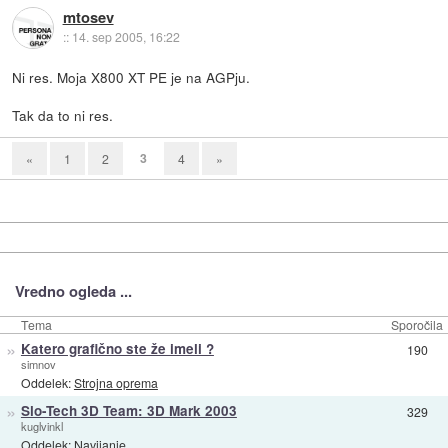
mtosev
::
14. sep 2005, 16:22
Ni res. Moja X800 XT PE je na AGPju.
Tak da to ni res.
3
«
1
2
4
»
Vredno ogleda ...
Tema
Sporočila
»
Katero grafično ste že imeli ?
190
simnov
Oddelek:
Strojna oprema
»
Slo-Tech 3D Team: 3D Mark 2003
329
kuglvinkl
Oddelek:
Navijanje