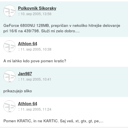
Polkovnik Sikorsky
::
10. sep 2005, 13:56
GeForce 6800NU 128MB, prepričan v nekoliko hitrejše delovanje
pri 16/6 na 439/798. Služi mi zelo dobro....
Athlon 64
::
11. sep 2005, 10:38
A mi lahko kdo pove pomen kratic?
Jan987
::
11. sep 2005, 10:41
prikazujejo sliko
Athlon 64
::
11. sep 2005, 11:24
Pomen KRATIC, in ne KARTIC. Saj veš, xt, gtx, gt, pe,...