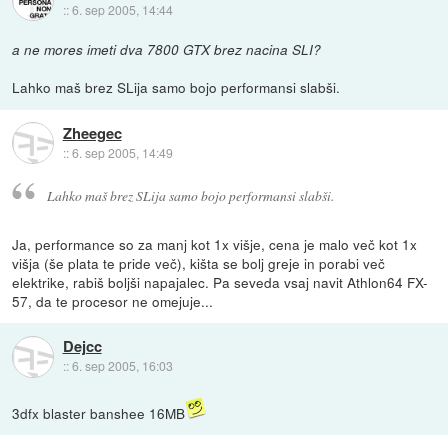
::
6. sep 2005, 14:44
a ne mores imeti dva 7800 GTX brez nacina SLI?
Lahko maš brez SLija samo bojo performansi slabši.
Zheegec
::
6. sep 2005, 14:49
Lahko maš brez SLija samo bojo performansi slabši.
Ja, performance so za manj kot 1x višje, cena je malo več kot 1x
višja (še plata te pride več), kišta se bolj greje in porabi več
elektrike, rabiš boljši napajalec. Pa seveda vsaj navit Athlon64 FX-
57, da te procesor ne omejuje...
Dejcc
::
6. sep 2005, 16:03
3dfx blaster banshee 16MB