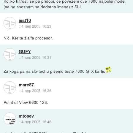
Koliko hitrosti se pa pridobi, če povežem dve 7800 najbolši model
(se ne spoznam na dodatna imena) z SLI.
jest10
::
4. sep 2005, 16:23
Nič. Ker te žlajfa procesor.
GUFY
::
4. sep 2005, 16:31
Za koga pa na slo-techu pišemo
teste
7800 GTX kartic
mare87
::
4. sep 2005, 16:36
Point of View 6600 128.
mtosev
::
4. sep 2005, 16:48