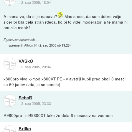
::
2. sep 2005, 18:54
A mama ve, da si jo nabavu?
Mas sreco, da sem dobre volje,
sicer bi bila cela stran rdeča, ko bi to videl moderator. a te mama ni
naucila manir?
Zgodovina sprememb…
spremenil:
Athlon 64
(
2. sep 2005 ob 19:28
)
VASkO
::
2. sep 2005, 20:04
x800pro vivo ->mod x800XT PE - v avstriji kupil pred okoli 3 mesci
za 60 jurjev (zdaj je se ceneje)
SebaR
::
2. sep 2005, 23:33
R9800pro -> R9800XT tako že dela 6 mesecev na vodnem
Brilko