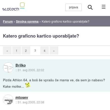
☰
Forum
»
Strojna oprema
»
Katero graficno kartico uporabljate?
Katero graficno kartico uporabljate?
3
«
1
2
4
»
Brilko
::
31. avg 2005, 22:02
Pizda Athlon 64, a boš še vprašu če mama ve, da sem jo nabavu?
Kake motke...
mtosev
::
31. avg 2005, 22:08