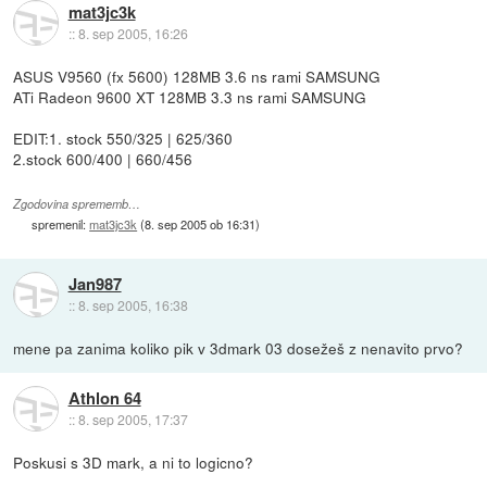
mat3jc3k
::
8. sep 2005, 16:26
ASUS V9560 (fx 5600) 128MB 3.6 ns rami SAMSUNG
ATi Radeon 9600 XT 128MB 3.3 ns rami SAMSUNG
EDIT:1. stock 550/325 | 625/360
2.stock 600/400 | 660/456
Zgodovina sprememb…
spremenil:
mat3jc3k
(
8. sep 2005 ob 16:31
)
Jan987
::
8. sep 2005, 16:38
mene pa zanima koliko pik v 3dmark 03 dosežeš z nenavito prvo?
Athlon 64
::
8. sep 2005, 17:37
Poskusi s 3D mark, a ni to logicno?