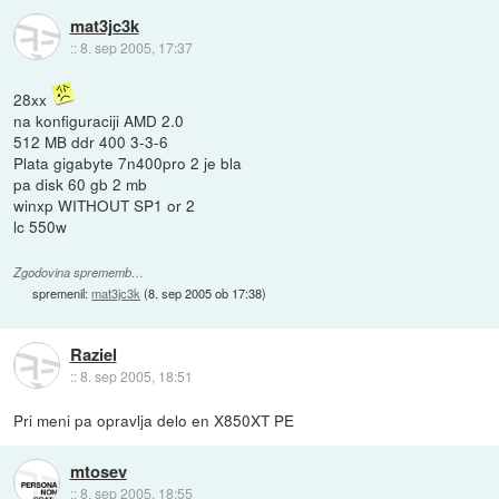
mat3jc3k
::
8. sep 2005, 17:37
28xx
na konfiguraciji AMD 2.0
512 MB ddr 400 3-3-6
Plata gigabyte 7n400pro 2 je bla
pa disk 60 gb 2 mb
winxp WITHOUT SP1 or 2
lc 550w
Zgodovina sprememb…
spremenil:
mat3jc3k
(
8. sep 2005 ob 17:38
)
Raziel
::
8. sep 2005, 18:51
Pri meni pa opravlja delo en X850XT PE
mtosev
::
8. sep 2005, 18:55