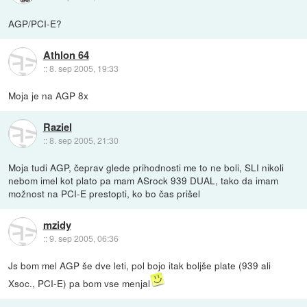
AGP/PCI-E?
Athlon 64
::
8. sep 2005, 19:33
Moja je na AGP 8x
Raziel
::
8. sep 2005, 21:30
Moja tudi AGP, čeprav glede prihodnosti me to ne boli, SLI nikoli
nebom imel kot plato pa mam ASrock 939 DUAL, tako da imam
možnost na PCI-E prestopti, ko bo čas prišel
mzidy
::
9. sep 2005, 06:36
Js bom mel AGP še dve leti, pol bojo itak boljše plate (939 ali
Xsoc., PCI-E) pa bom vse menjal