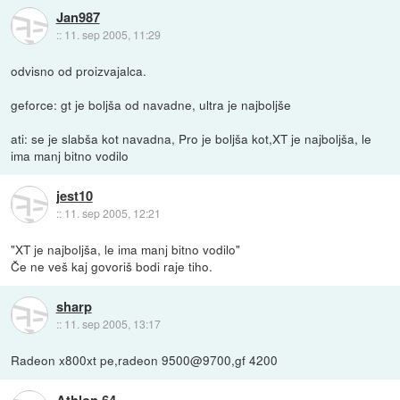
Jan987
::
11. sep 2005, 11:29
odvisno od proizvajalca.
geforce: gt je boljša od navadne, ultra je najboljše
ati: se je slabša kot navadna, Pro je boljša kot,XT je najboljša, le
ima manj bitno vodilo
jest10
::
11. sep 2005, 12:21
"XT je najboljša, le ima manj bitno vodilo"
Če ne veš kaj govoriš bodi raje tiho.
sharp
::
11. sep 2005, 13:17
Radeon x800xt pe,radeon 9500@9700,gf 4200