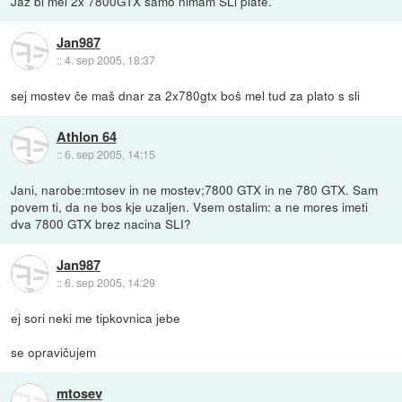
Jaz bi mel 2x 7800GTX samo nimam SLi plate.
Jan987
::
4. sep 2005, 18:37
sej mostev če maš dnar za 2x780gtx boš mel tud za plato s sli
Athlon 64
::
6. sep 2005, 14:15
Jani, narobe:mtosev in ne mostev;7800 GTX in ne 780 GTX. Sam
povem ti, da ne bos kje uzaljen. Vsem ostalim: a ne mores imeti
dva 7800 GTX brez nacina SLI?
Jan987
::
6. sep 2005, 14:29
ej sori neki me tipkovnica jebe
se opravičujem
mtosev