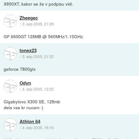
X850XT, kakor se že v podpisu vidi.
Zheegec
::
3. sep 2005, 21:26
GF 6600GT 128MB @ 560MHz/1.10GHz.
tonex23
::
3. sep 2005, 21:32
geforce 7800gtx
Odyn
::
4. sep 2005, 12:20
Gigabytovo X300 SE, 128mb
dela vse kr nucam :)
Athlon 64
::
4. sep 2005, 16:16