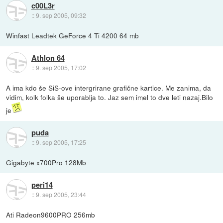
c00L3r
::
9. sep 2005, 09:32
Winfast Leadtek GeForce 4 Ti 4200 64 mb
Athlon 64
::
9. sep 2005, 17:02
A ima kdo še SiS-ove intergrirane grafične kartice. Me zanima, da
vidim, kolk folka še uporablja to. Jaz sem imel to dve leti nazaj.Bilo
je
puda
::
9. sep 2005, 17:25
Gigabyte x700Pro 128Mb
peri14
::
9. sep 2005, 23:44
Ati Radeon9600PRO 256mb