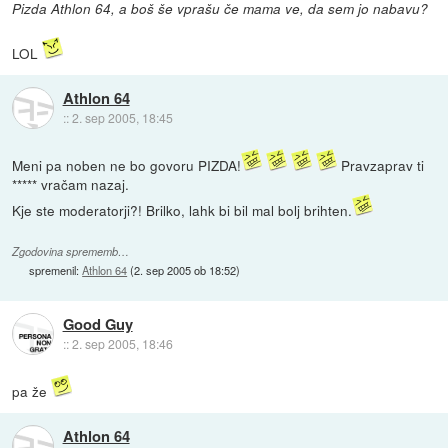
Pizda Athlon 64, a boš še vprašu če mama ve, da sem jo nabavu?
LOL
Athlon 64
::
2. sep 2005, 18:45
Meni pa noben ne bo govoru PIZDA!
Pravzaprav ti
***** vračam nazaj.
Kje ste moderatorji?! Brilko, lahk bi bil mal bolj brihten.
Zgodovina sprememb…
spremenil:
Athlon 64
(
2. sep 2005 ob 18:52
)
Good Guy
::
2. sep 2005, 18:46
pa že
Athlon 64