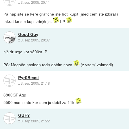
::
3. sep 2005, 20:11
Pa napišite še kere grafične ste hotl kupit (med čem ste izbirali)
takrat ko ste kupl zdejšnjo.
LP
Good Guy
::
3. sep 2005, 20:37
nič druzgo kot x800xt :P
PS: Mogoče nasledn tedn dobim novo
(z vsemi voltmodi)
Pyr0Beast
::
3. sep 2005, 21:18
6800GT Agp
5500 mam zato ker sem jo dobil za 11k
GUFY
::
3. sep 2005, 21:22