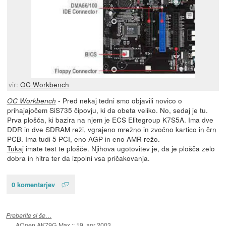
vir:
OC Workbench
- Pred nekaj tedni smo objavili novico o
OC Workbench
prihajajočem SiS735 čipovju, ki da obeta veliko. No, sedaj je tu.
Prva plošča, ki bazira na njem je ECS Elitegroup K7S5A. Ima dve
DDR in dve SDRAM reži, vgrajeno mrežno in zvočno kartico in črn
PCB. Ima tudi 5 PCI, eno AGP in eno AMR režo.
Tukaj
imate test te plošče. Njihova ugotovitev je, da je plošča zelo
dobra in hitra ter da izpolni vsa pričakovanja.
0 komentarjev
Preberite si še…
AOpen AK79G Max
::
19. apr 2003