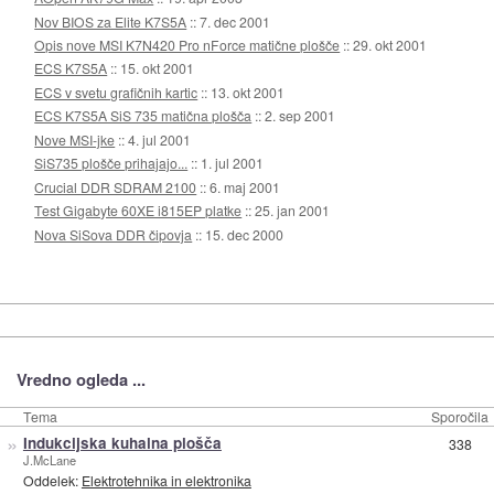
Nov BIOS za Elite K7S5A
::
7. dec 2001
Opis nove MSI K7N420 Pro nForce matične plošče
::
29. okt 2001
ECS K7S5A
::
15. okt 2001
ECS v svetu grafičnih kartic
::
13. okt 2001
ECS K7S5A SiS 735 matična plošča
::
2. sep 2001
Nove MSI-jke
::
4. jul 2001
SiS735 plošče prihajajo...
::
1. jul 2001
Crucial DDR SDRAM 2100
::
6. maj 2001
Test Gigabyte 60XE i815EP platke
::
25. jan 2001
Nova SiSova DDR čipovja
::
15. dec 2000
Vredno ogleda ...
Tema
Sporočila
»
Indukcijska kuhalna plošča
338
J.McLane
Oddelek:
Elektrotehnika in elektronika