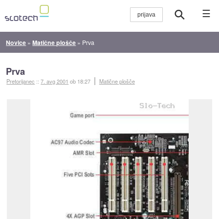
☰
Novice
»
Matične plošče
»
Prva
Prva
Pretorijanec
::
7. avg 2001
ob 18:27
Matične plošče