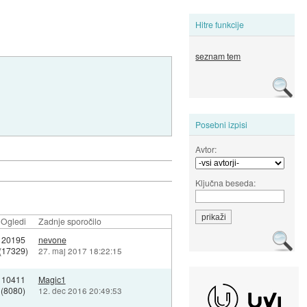
Hitre funkcije
seznam tem
Posebni izpisi
Avtor:
Ključna beseda:
Ogledi
Zadnje sporočilo
20195
nevone
(17329)
27. maj 2017 18:22:15
10411
Magic1
(8080)
12. dec 2016 20:49:53