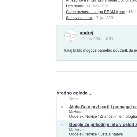
Hitri denar
::
20. nov 2001
Slabe razmere na trgu DRAM čipov
::
16. j
Selitev na Linux
::
7. jun 2001
andrej
::
2. nov 2001, 10:54
tukaj bi blo mogoce pametno poudarit, da je 
Vredno ogleda ...
Tema
»
AlphaGo v prvi partiji premagal n
McHusch
Oddelek:
Novice
/
Znanost in tehnologija
»
Google že prihodnje leto v celoti z
McHusch
Oddelek:
Novice
/
Ostale najave