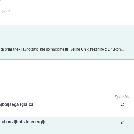
ul 2001
ta prihranek ravno zato, ker so nadomestili velike Unix streznike z Linuxom...
Sporočila
ajboljšega igralca
42
 obnovljimi viri energije
24