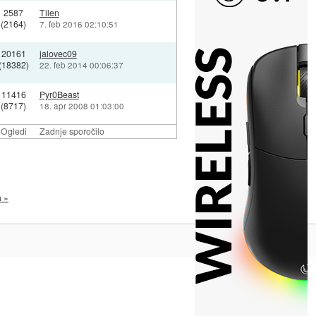
2587
Tilen
(2164)
7. feb 2016 02:10:51
20161
jalovec09
(18382)
22. feb 2014 00:06:37
11416
Pyr0Beast
(8717)
18. apr 2008 01:03:00
Ogledi
Zadnje sporočilo
a »
Na vrh ^