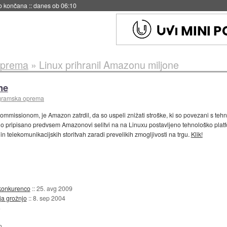
no končana
::
danes ob 06:10
oprema
»
Linux prihranil Amazonu miljone
ne
ogramska oprema
mmissionom, je Amazon zatrdil, da so uspeli znižati stroške, ki so povezani s tehn
ilo pripisano predvsem Amazonovi selitvi na na Linuxu postavljeno tehnološko platfo
n telekomunikacijskih storitvah zaradi prevelikih zmogljivosti na trgu.
Klik!
 konkurenco
::
25. avg 2009
ja grožnjo
::
8. sep 2004
3
2