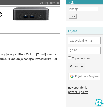
Išči:
Zadnje novice
Prijava
ologijo za približno 25%, iz $71 miljonov na
Zapomni si me
rmo, ki uporablja cenejšo infrastrukturo, kot
nov uporabnik
pozabili geslo?