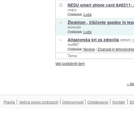
⊘
NESU smart phone card &#8211; za
mojca
Oddelek:
Loža
»
Žledolom , čiščenje gozdov in les
dzinks63
Oddelek:
Loža
»
Aligatorska kri za zdravila
(strani:
root987
Oddelek:
Novice
/
Znanost in tehnologija
Tema
Več podobnih tem
« st
Pravila
Večina pravic pridržanih
Odgovornost
Oglaševanje
Kontakt
IS