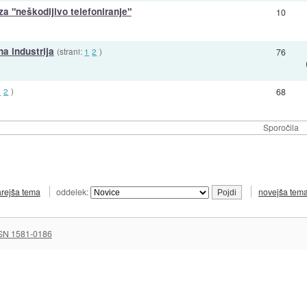
 "neškodljivo telefoniranje"
10
na industrija
(strani:
1
2
)
76
1
2
)
68
Sporočila
arejša tema
oddelek:
novejša tem
SN 1581-0186