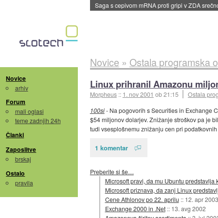
Saga s cepivom mRNA proti gripi v ZDA sreč
Novice
»
Ostala programska 
Novice
Linux prihranil Amazonu miljo
arhiv
Morpheus
::
1. nov 2001
ob 21:15
Ostala pr
Forum
100si
- Na pogovorih s Securities in Exchange Co
mali oglasi
$54 miljonov dolarjev. Znižanje stroškov pa je b
teme zadnjih 24h
tudi vsesplošnemu znižanju cen pri podatkovnih i
Članki
1 komentar
Zaposlitve
brskaj
Preberite si še…
Ostalo
Microsoft pravi, da mu Ubuntu predstavlja
pravila
Microsoft priznava, da zanj Linux predstavl
Cene Athlonov po 22. aprilu
::
12. apr 200
Exchange 2000 in .Net
::
13. avg 2002
Amazonova širitev asortimenta
::
3. jul 200