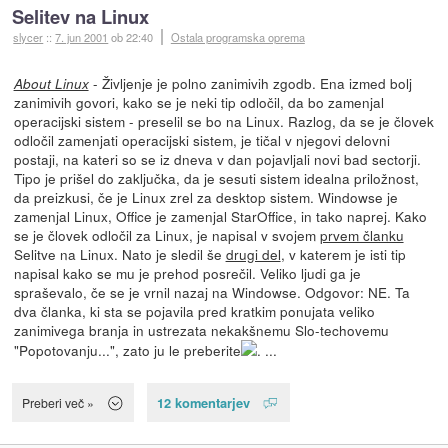
Selitev na Linux
slycer
::
7. jun 2001
ob 22:40
Ostala programska oprema
- Življenje je polno zanimivih zgodb. Ena izmed bolj
About Linux
zanimivih govori, kako se je neki tip odločil, da bo zamenjal
operacijski sistem - preselil se bo na Linux. Razlog, da se je človek
odločil zamenjati operacijski sistem, je tičal v njegovi delovni
postaji, na kateri so se iz dneva v dan pojavljali novi bad sectorji.
Tipo je prišel do zaključka, da je sesuti sistem idealna priložnost,
da preizkusi, če je Linux zrel za desktop sistem. Windowse je
zamenjal Linux, Office je zamenjal StarOffice, in tako naprej. Kako
se je človek odločil za Linux, je napisal v svojem
prvem članku
Selitve na Linux. Nato je sledil še
drugi del
, v katerem je isti tip
napisal kako se mu je prehod posrečil. Veliko ljudi ga je
spraševalo, če se je vrnil nazaj na Windowse. Odgovor: NE. Ta
dva članka, ki sta se pojavila pred kratkim ponujata veliko
zanimivega branja in ustrezata nekakšnemu Slo-techovemu
"Popotovanju...", zato ju le preberite
. ...
12 komentarjev
Preberi več »