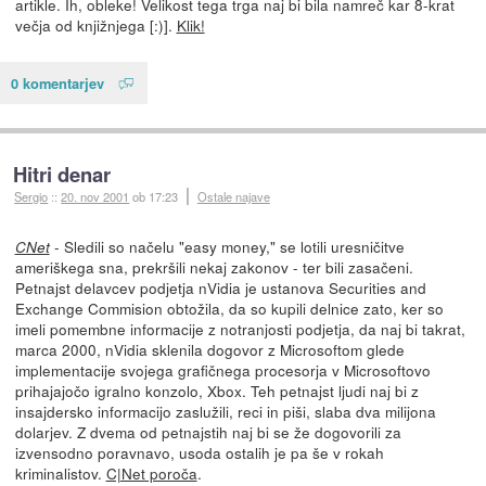
artikle. Ih, obleke! Velikost tega trga naj bi bila namreč kar 8-krat
večja od knjižnjega [:)].
Klik!
0 komentarjev
Hitri denar
Sergio
::
20. nov 2001
ob 17:23
Ostale najave
- Sledili so načelu "easy money," se lotili uresničitve
CNet
ameriškega sna, prekršili nekaj zakonov - ter bili zasačeni.
Petnajst delavcev podjetja nVidia je ustanova Securities and
Exchange Commision obtožila, da so kupili delnice zato, ker so
imeli pomembne informacije z notranjosti podjetja, da naj bi takrat,
marca 2000, nVidia sklenila dogovor z Microsoftom glede
implementacije svojega grafičnega procesorja v Microsoftovo
prihajajočo igralno konzolo, Xbox. Teh petnajst ljudi naj bi z
insajdersko informacijo zaslužili, reci in piši, slaba dva milijona
dolarjev. Z dvema od petnajstih naj bi se že dogovorili za
izvensodno poravnavo, usoda ostalih je pa še v rokah
kriminalistov.
C|Net poroča
.