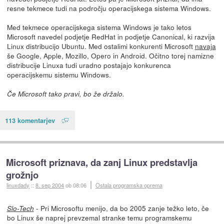
resne tekmece tudi na področju operacijskega sistema Windows.
Med tekmece operacijskega sistema Windows je tako letos
Microsoft navedel podjetje RedHat in podjetje Canonical, ki razvija
Linux distribucijo Ubuntu. Med ostalimi konkurenti Microsoft
navaja
še Google, Apple, Mozillo, Opero in Android. Očitno torej namizne
distribucije Linuxa tudi uradno postajajo konkurenca
operacijskemu sistemu Windows.
Če Microsoft tako pravi, bo že držalo.
113 komentarjev
Microsoft priznava, da zanj Linux predstavlja
grožnjo
linuxdady
::
8. sep 2004
ob 08:06
Ostala programska oprema
- Pri Microsoftu menijo, da bo 2005 zanje težko leto, če
Slo-Tech
bo Linux še naprej prevzemal stranke temu programskemu