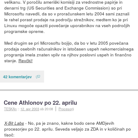
velikanu. V poročilu ameriški komisiji za vrednostne papirje in
denarni trg (US Securities and Exchange Commission) so pri
Microsoftu navedli, da so v proračunskem letu 2004 sami zaznali
le rahel porast prodaje na področju strežnikov, medtem ko je pri
Linuxu mogoče opaziti povečanje uporabnikov na vseh področjih
programske opreme.
Med drugim se pri Microsoftu bojijo, da bo v letu 2005 povečana
prodaja osebnih računalnikov in istočasen uspeh nekomercialnega
programja imela znaten vpliv na njihov poslovni uspeh in finančno
stanje.
Revčki!
42 komentarjev
Cene Athlonov po 22. aprilu
TESKAn
::
12. apr 2003
ob 20:08
Procesorji
- No, pa je znano, kakne bodo cene AMDjevih
X-Bit Labs
procesorjev po 22. aprilu. Seveda veljajo za ZDA in v količinah po
tisoč: