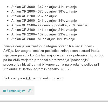
Athlon XP 3000+ 347 dolarjev, 41% znianje
Athlon XP 2800+ 375 dolarjev, 38% znianje
Athlon XP 2700+ 267 dolarjev
Athlon XP 2600+ 241 dolarjev, 34% znianje
Athlon XP 2500+ za ceno ni podatka, 28% znianje
Athlon XP 2400+ 141 dolarjev, 24% znianje
Athlon XP 2200+ 107 dolarjev, 23% znianje
Athlon XP 2000+ 81 dolarjev, 19% znianje
Znianje cen je kar znatno in utegne pritegniti e več kupcev k
AMDju, kar utegne imeti za posledico znianje cen s strani Intela,
nije cene pa so v končni fazi najbolje za nas - potronike. Kot drugo
pa bo AMD verjetno prenehal s proizvodnjo "počasnejih"
procesorjev hkrati pa naj bi konec aprila na prodajne police prili
AthloniXP z Barton jedrom in oznako 3200+.
Za konec pa e
klik
na originalno novico.
10 komentarjev