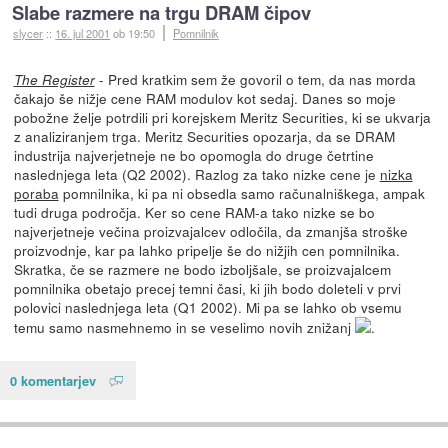
Slabe razmere na trgu DRAM čipov
slycer
::
16. jul 2001
ob 19:50
Pomnilnik
- Pred kratkim sem že govoril o tem, da nas morda
The Register
čakajo še nižje cene RAM modulov kot sedaj. Danes so moje
pobožne želje potrdili pri korejskem Meritz Securities, ki se ukvarja
z analiziranjem trga. Meritz Securities opozarja, da se DRAM
industrija najverjetneje ne bo opomogla do druge četrtine
naslednjega leta (Q2 2002). Razlog za tako nizke cene je
nizka
poraba
pomnilnika, ki pa ni obsedla samo računalniškega, ampak
tudi druga področja. Ker so cene RAM-a tako nizke se bo
najverjetneje večina proizvajalcev odločila, da zmanjša stroške
proizvodnje, kar pa lahko pripelje še do nižjih cen pomnilnika.
Skratka, če se razmere ne bodo izboljšale, se proizvajalcem
pomnilnika obetajo precej temni časi, ki jih bodo doleteli v prvi
polovici naslednjega leta (Q1 2002). Mi pa se lahko ob vsemu
temu samo nasmehnemo in se veselimo novih znižanj
.
0 komentarjev