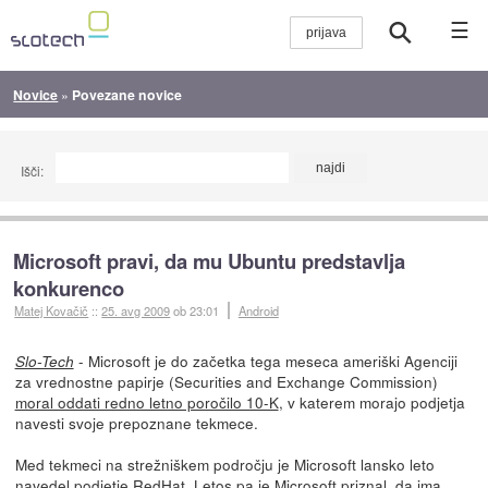
☰
Novice
»
Povezane novice
Išči:
Microsoft pravi, da mu Ubuntu predstavlja
konkurenco
Matej Kovačič
::
25. avg 2009
ob 23:01
Android
- Microsoft je do začetka tega meseca ameriški Agenciji
Slo-Tech
za vrednostne papirje (Securities and Exchange Commission)
moral oddati redno letno poročilo 10-K
, v katerem morajo podjetja
navesti svoje prepoznane tekmece.
Med tekmeci na strežniškem področju je Microsoft lansko leto
navedel podjetje RedHat. Letos pa je Microsoft priznal, da ima