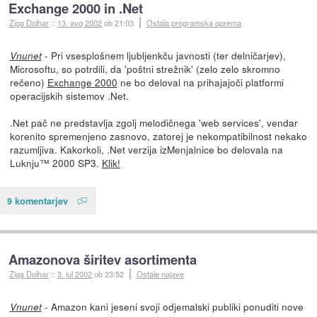
Exchange 2000 in .Net
Ziga Dolhar
::
13. avg 2002
ob 21:03
Ostala programska oprema
- Pri vsesplošnem ljubljenkču javnosti (ter delničarjev),
Vnunet
Microsoftu, so potrdili, da 'poštni strežnik' (zelo zelo skromno
rečeno)
Exchange 2000
ne bo deloval na prihajajoči platformi
operacijskih sistemov .Net.
.Net pač ne predstavlja zgolj melodičnega 'web services', vendar
korenito spremenjeno zasnovo, zatorej je nekompatibilnost nekako
razumljiva. Kakorkoli, .Net verzija izMenjalnice bo delovala na
Luknju™ 2000 SP3.
Klik!
9 komentarjev
Amazonova širitev asortimenta
Ziga Dolhar
::
3. jul 2002
ob 23:52
Ostale najave
- Amazon kani jeseni svoji odjemalski publiki ponuditi nove
Vnunet