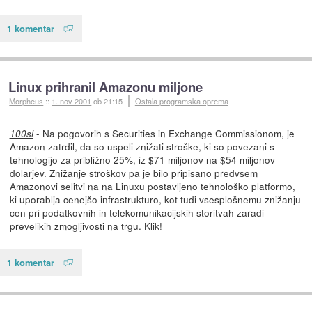
1 komentar
Linux prihranil Amazonu miljone
Morpheus
::
1. nov 2001
ob 21:15
Ostala programska oprema
- Na pogovorih s Securities in Exchange Commissionom, je
100si
Amazon zatrdil, da so uspeli znižati stroške, ki so povezani s
tehnologijo za približno 25%, iz $71 miljonov na $54 miljonov
dolarjev. Znižanje stroškov pa je bilo pripisano predvsem
Amazonovi selitvi na na Linuxu postavljeno tehnološko platformo,
ki uporablja cenejšo infrastrukturo, kot tudi vsesplošnemu znižanju
cen pri podatkovnih in telekomunikacijskih storitvah zaradi
prevelikih zmogljivosti na trgu.
Klik!
1 komentar