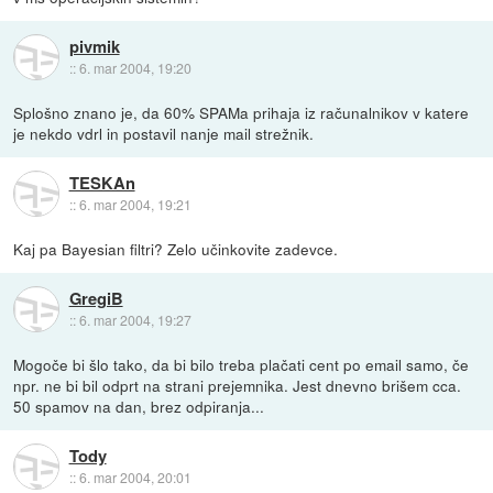
pivmik
::
6. mar 2004, 19:20
Splošno znano je, da 60% SPAMa prihaja iz računalnikov v katere
je nekdo vdrl in postavil nanje mail strežnik.
TESKAn
::
6. mar 2004, 19:21
Kaj pa Bayesian filtri? Zelo učinkovite zadevce.
GregiB
::
6. mar 2004, 19:27
Mogoče bi šlo tako, da bi bilo treba plačati cent po email samo, če
npr. ne bi bil odprt na strani prejemnika. Jest dnevno brišem cca.
50 spamov na dan, brez odpiranja...
Tody
::
6. mar 2004, 20:01