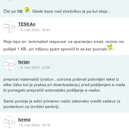
Čist po M$
. Glede baze mail strežnikov je pa kul ideja...
TESKAn
::
6. mar 2004, 16:44
Raje lepo en 'automated response' na spamerjev email, recimo mu
pošlješ 1 KB...pri milijonu spam sporočil bi se kar poznalo
.
ferjan
::
6. mar 2004, 16:56
preprost matematiči izračun...oziroma prabrati polomljen tekst iz
slike (tako kot je praksa pri downloadanju) pred pošiljanjem e-maila
bi pomagalo preprečiti avtomatsko pošiljanje e-mailov.
Samo pomoje je edini primeren način zakonsko urediti zadevo (s
povdarkom na izvršitvi sankcij).
lorenz
::
6. mar 2004, 18:18