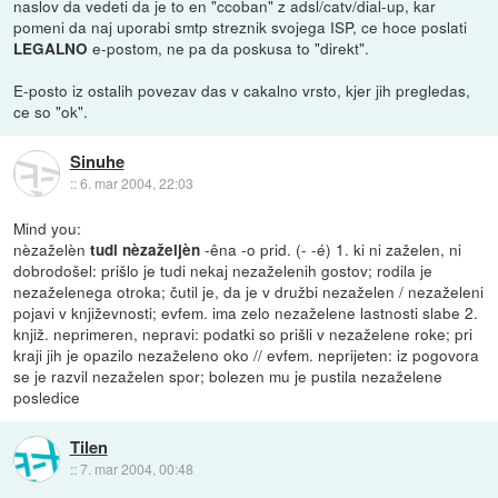
naslov da vedeti da je to en "ccoban" z adsl/catv/dial-up, kar
pomeni da naj uporabi smtp streznik svojega ISP, ce hoce poslati
e-postom, ne pa da poskusa to "direkt".
LEGALNO
E-posto iz ostalih povezav das v cakalno vrsto, kjer jih pregledas,
ce so "ok".
Sinuhe
::
6. mar 2004, 22:03
Mind you:
nèzaželèn
-êna -o prid. (- -é) 1. ki ni zaželen, ni
tudi nèzaželjèn
dobrodošel: prišlo je tudi nekaj nezaželenih gostov; rodila je
nezaželenega otroka; čutil je, da je v družbi nezaželen / nezaželeni
pojavi v književnosti; evfem. ima zelo nezaželene lastnosti slabe 2.
knjiž. neprimeren, nepravi: podatki so prišli v nezaželene roke; pri
kraji jih je opazilo nezaželeno oko // evfem. neprijeten: iz pogovora
se je razvil nezaželen spor; bolezen mu je pustila nezaželene
posledice
Tilen
::
7. mar 2004, 00:48