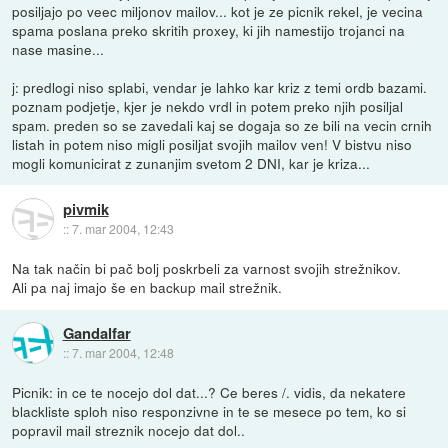
posiljajo po veec miljonov mailov... kot je ze picnik rekel, je vecina
spama poslana preko skritih proxey, ki jih namestijo trojanci na
nase masine...
j: predlogi niso splabi, vendar je lahko kar kriz z temi ordb bazami.
poznam podjetje, kjer je nekdo vrdl in potem preko njih posiljal
spam. preden so se zavedali kaj se dogaja so ze bili na vecin crnih
listah in potem niso migli posiljat svojih mailov ven! V bistvu niso
mogli komunicirat z zunanjim svetom 2 DNI, kar je kriza...
pivmik
::
7. mar 2004, 12:43
Na tak način bi pač bolj poskrbeli za varnost svojih strežnikov.
Ali pa naj imajo še en backup mail strežnik.
Gandalfar
::
7. mar 2004, 12:48
Picnik: in ce te nocejo dol dat...? Ce beres /. vidis, da nekatere
blackliste sploh niso responzivne in te se mesece po tem, ko si
popravil mail streznik nocejo dat dol..