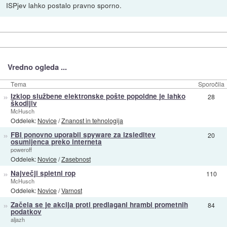
ISPjev lahko postalo pravno sporno.
Vredno ogleda ...
Tema
Sporočila
»
Izklop službene elektronske pošte popoldne je lahko
28
škodljiv
McHusch
Oddelek:
Novice
/
Znanost in tehnologija
»
FBI ponovno uporabil spyware za izsleditev
20
osumljenca preko interneta
poweroff
Oddelek:
Novice
/
Zasebnost
»
Največji spletni rop
110
McHusch
Oddelek:
Novice
/
Varnost
»
Začela se je akcija proti predlagani hrambi prometnih
84
podatkov
aljazh