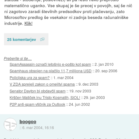
matematično uganko. Vse skupaj je še precej v povojih, saj še nič
ni zagotovo zaradi številnih predsodkov proti plačevanju, zato
Microsoftov predlog še vsekakor ni zadnja beseda računalniške
industrije.
Klik!
25 komentarjev
Preberite si še…
SpamAssassin označi letošnjo e-pošto kot spam
::
2. jan 2010
Spamhaus obsojen na plačilo 11,7 milijona USD
::
20. sep 2006
Policijska ura za spam?
::
1. mar 2004
V ZDA sprejeli zakon o omejitvi spama
::
9. dec 2003
Senator Dayton bi obdavčil spam
::
19. nov 2003
Krščen Matiček inu Tristo Kosmatih, SiOL!
::
29. jan 2003
P2P anti-spam vtičnik za Outlook
::
24. jun 2002
boogoo
::
6. mar 2004, 16:16