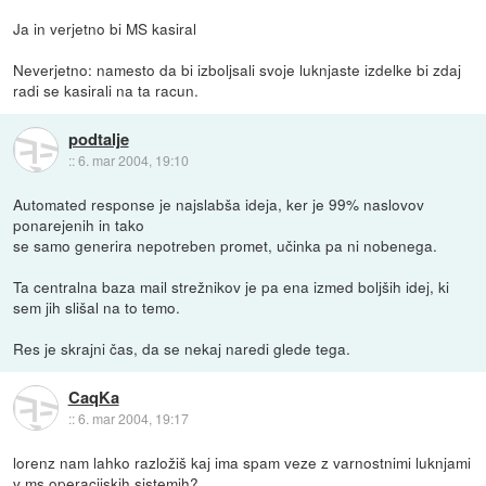
Ja in verjetno bi MS kasiral
Neverjetno: namesto da bi izboljsali svoje luknjaste izdelke bi zdaj
radi se kasirali na ta racun.
podtalje
::
6. mar 2004, 19:10
Automated response je najslabša ideja, ker je 99% naslovov
ponarejenih in tako
se samo generira nepotreben promet, učinka pa ni nobenega.
Ta centralna baza mail strežnikov je pa ena izmed boljših idej, ki
sem jih slišal na to temo.
Res je skrajni čas, da se nekaj naredi glede tega.
CaqKa
::
6. mar 2004, 19:17
lorenz nam lahko razložiš kaj ima spam veze z varnostnimi luknjami
v ms operacijskih sistemih?