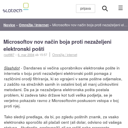
☰
Novice
»
Omrežja / internet
»
Microsoftov nov način boja proti nezaželjeni elektronski pošti
Microsoftov nov način boja proti nezaželjeni
elektronski pošti
root987
::
6. mar 2004
ob 15:57
Omrežja / internet
- Dandanes si večina uporabnikov elektronske pošte in
Slashdot
interneta v boju proti nezaželjeni elektronski pošti pomaga z
različnimi orodji filtriranja, ki so vgrajeni v same poštne odjemalce,
z zaščito na strežnikih samih in ostalimi bolj ali manj učinkovitimi
metodami. Da pa je nezaželjena elektronska pošta postala
problem, ki zadeva tako države kot tudi velika podjetja, se je
verjetno pokazalo ravno z Microsoftovim poskusom vstopa v boj
proti njej.
Tako slednji predlaga, da bi, po zgledu poštnih znamk, za vsako
elektronsko sporočilo ali plačali cent (ali dolar, odvisno od vašega
statusa - študentje, poslovneži) ali pa rešiti neko preprosto