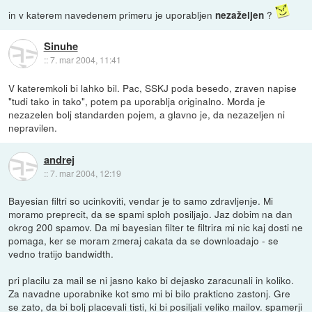
in v katerem navedenem primeru je uporabljen
?
nezaželjen
Sinuhe
::
7. mar 2004, 11:41
V kateremkoli bi lahko bil. Pac, SSKJ poda besedo, zraven napise
"tudi tako in tako", potem pa uporablja originalno. Morda je
nezazelen bolj standarden pojem, a glavno je, da nezazeljen ni
nepravilen.
andrej
::
7. mar 2004, 12:19
Bayesian filtri so ucinkoviti, vendar je to samo zdravljenje. Mi
moramo preprecit, da se spami sploh posiljajo. Jaz dobim na dan
okrog 200 spamov. Da mi bayesian filter te filtrira mi nic kaj dosti ne
pomaga, ker se moram zmeraj cakata da se downloadajo - se
vedno tratijo bandwidth.
pri placilu za mail se ni jasno kako bi dejasko zaracunali in koliko.
Za navadne uporabnike kot smo mi bi bilo prakticno zastonj. Gre
se zato, da bi bolj placevali tisti, ki bi posiljali veliko mailov. spamerji