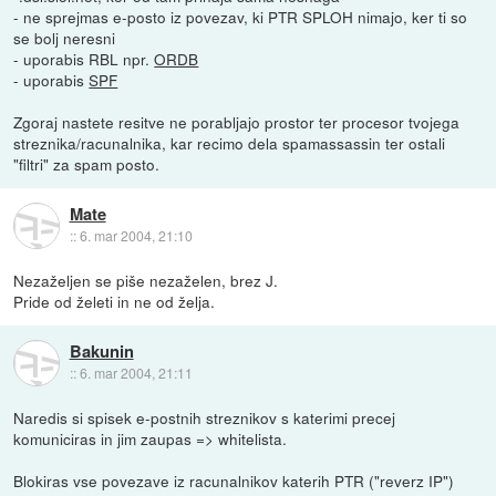
- ne sprejmas e-posto iz povezav, ki PTR SPLOH nimajo, ker ti so
se bolj neresni
- uporabis RBL npr.
ORDB
- uporabis
SPF
Zgoraj nastete resitve ne porabljajo prostor ter procesor tvojega
streznika/racunalnika, kar recimo dela spamassassin ter ostali
"filtri" za spam posto.
Mate
::
6. mar 2004, 21:10
Nezaželjen se piše nezaželen, brez J.
Pride od želeti in ne od želja.
Bakunin
::
6. mar 2004, 21:11
Naredis si spisek e-postnih streznikov s katerimi precej
komuniciras in jim zaupas => whitelista.
Blokiras vse povezave iz racunalnikov katerih PTR ("reverz IP")