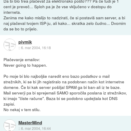
Da bi blo trea plačevat za elektronsko pošto??? Pa če tudi je 1
cent je preveč... Sploh pa je že vse vključeno v dostopu do
interneta.
Zanima me kako mislijo to nadzirati, če si postaviš sam server, a bi
naj plačeval tvojem ISP-ju, ali kako... skratka zelo čudno... Dvomim
da se bo to prijelo.
pivmik
::
6. mar 2004, 16:18
Plačevanje emailov:
Never going to happen.
Po moje bi blo najboljše naredit eno bazo podatkov o mail
strežnikih, ki se bi jih registiralo na podobnen način kot internetne
domene. Če bi kak server pošiljal SPAM ga bi ban-ali iz te baze.
Mail serverji pa bi sprejemali SAMO sporočila poslana iz strežnikov,
ki imajo "čiste račune". Baza bi se podobno updejtala kot DNS
zapisi.
No nekaj v tem stilu.
MasterMind
::
6. mar 2004, 16:44