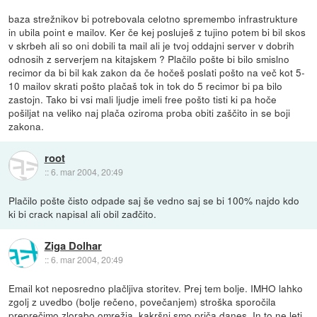
baza strežnikov bi potrebovala celotno spremembo infrastrukture
in ubila point e mailov. Ker če kej posluješ z tujino potem bi bil skos
v skrbeh ali so oni dobili ta mail ali je tvoj oddajni server v dobrih
odnosih z serverjem na kitajskem ? Plačilo pošte bi bilo smislno
recimor da bi bil kak zakon da če hočeš poslati pošto na več kot 5-
10 mailov skrati pošto plačaš tok in tok do 5 recimor bi pa bilo
zastojn. Tako bi vsi mali ljudje imeli free pošto tisti ki pa hoče
pošiljat na veliko naj plača oziroma proba obiti zaščito in se boji
zakona.
root
::
6. mar 2004, 20:49
Plačilo pošte čisto odpade saj še vedno saj se bi 100% najdo kdo
ki bi crack napisal ali obil zađčito.
Ziga Dolhar
::
6. mar 2004, 20:49
Email kot neposredno plačljiva storitev. Prej tem bolje. IMHO lahko
zgolj z uvedbo (bolje rečeno, povečanjem) stroška sporočila
preprečimo zlorabo omrežja, kakršni smo priča danes. In to ne leti