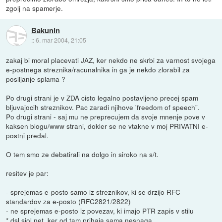
zgolj na spamerje.
Bakunin
::
6. mar 2004, 21:05
zakaj bi moral placevati JAZ, ker nekdo ne skrbi za varnost svojega
e-postnega streznika/racunalnika in ga je nekdo zlorabil za
posiljanje splama ?
Po drugi strani je v ZDA cisto legalno postavljeno precej spam
bljuvajocih streznikov. Pac zaradi njihove 'freedom of speech".
Po drugi strani - saj mu ne preprecujem da svoje mnenje pove v
kaksen blogu/www strani, dokler se ne vtakne v moj PRIVATNI e-
postni predal.
O tem smo ze debatirali na dolgo in siroko na s/t.
resitev je par:
- sprejemas e-posto samo iz streznikov, ki se drzijo RFC
standardov za e-posto (RFC2821/2822)
- ne sprejemas e-posto iz povezav, ki imajo PTR zapis v stilu
*.dsl.siol.net, ker od tam prihaja sama nesnaga