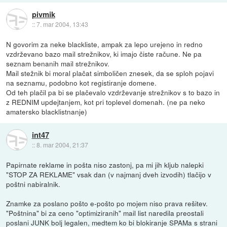
pivmik
::
7. mar 2004, 13:43
N govorim za neke blackliste, ampak za lepo urejeno in redno
vzdrževano bazo mail strežnikov, ki imajo čiste račune. Ne pa
seznam benanih mail strežnikov.
Mail stežnik bi moral plačat simboličen znesek, da se sploh pojavi
na seznamu, podobno kot registiranje domene.
Od teh plačil pa bi se plačevalo vzdrževanje strežnikov s to bazo in
z REDNIM updejtanjem, kot pri toplevel domenah. (ne pa neko
amatersko blacklistnanje)
int47
::
8. mar 2004, 21:37
Papirnate reklame in pošta niso zastonj, pa mi jih kljub nalepki
"STOP ZA REKLAME" vsak dan (v najmanj dveh izvodih) tlačijo v
poštni nabiralnik.
Znamke za poslano pošto e-pošto po mojem niso prava rešitev.
"Poštnina" bi za ceno "optimiziranih" mail list naredila preostali
poslani JUNK bolj legalen, medtem ko bi blokiranje SPAMa s strani