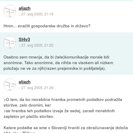
aljazh
::
27. avg 2005, 21:19
Hmm... enačiti gospodarske družbe in državo?
Sl4v3
::
27. avg 2005, 21:25
Osebno sem mnenja, da bi (tele)komunikacije morale biti
anonimne. Tako anonimne, da nihče na visokem ali nizkem
položaju ne ve za njih(razen prejemnika in pošiljatelja).
aljazh
::
27. avg 2005, 21:29
>O tem, da bo morebitna hramba prometnih podatkov podražila
storitve, zelo dvomim, ker
>se hramba teh podatkov izvaja že sedaj, zaradi morebitnih
zapletov pri plačilu storitev.
Katere podatke se sme v Sloveniji hraniti za obračunavanje določa