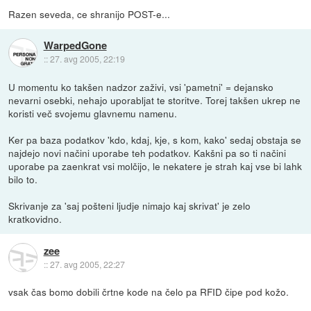
Razen seveda, ce shranijo POST-e...
WarpedGone
::
27. avg 2005, 22:19
U momentu ko takšen nadzor zaživi, vsi 'pametni' = dejansko
nevarni osebki, nehajo uporabljat te storitve. Torej takšen ukrep ne
koristi več svojemu glavnemu namenu.
Ker pa baza podatkov 'kdo, kdaj, kje, s kom, kako' sedaj obstaja se
najdejo novi načini uporabe teh podatkov. Kakšni pa so ti načini
uporabe pa zaenkrat vsi molčijo, le nekatere je strah kaj vse bi lahk
bilo to.
Skrivanje za 'saj pošteni ljudje nimajo kaj skrivat' je zelo
kratkovidno.
zee
::
27. avg 2005, 22:27
vsak čas bomo dobili črtne kode na čelo pa RFID čipe pod kožo.