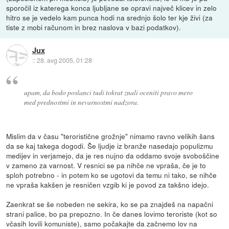
sporočil iz katerega konca ljubljane se opravi največ klicev in zelo
hitro se je vedelo kam punca hodi na srednjo šolo ter kje živi (za
tiste z mobi računom in brez naslova v bazi podatkov).
Jux
::
28. avg 2005, 01:28
upam, da bodo poslanci tudi tokrat znali oceniti pravo mero
med prednostmi in nevarnostmi nadzora.
Mislim da v času "teroristične grožnje" nimamo ravno velikih šans
da se kaj takega dogodi. Še ljudje iz branže nasedajo populizmu
medijev in verjamejo, da je res nujno da oddamo svoje svoboščine
v zameno za varnost. V resnici se pa nihče ne vpraša, če je to
sploh potrebno - in potem ko se ugotovi da temu ni tako, se nihče
ne vpraša kakšen je resničen vzgib ki je povod za takšno idejo.
Zaenkrat se še nobeden ne sekira, ko se pa znajdeš na napačni
strani palice, bo pa prepozno. In če danes lovimo teroriste (kot so
včasih lovili komuniste), samo počakajte da začnemo lov na