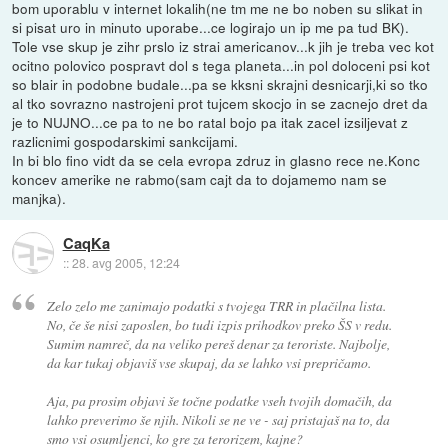
bom uporablu v internet lokalih(ne tm me ne bo noben su slikat in
si pisat uro in minuto uporabe...ce logirajo un ip me pa tud BK).
Tole vse skup je zihr prslo iz strai americanov...k jih je treba vec kot
ocitno polovico pospravt dol s tega planeta...in pol doloceni psi kot
so blair in podobne budale...pa se kksni skrajni desnicarji,ki so tko
al tko sovrazno nastrojeni prot tujcem skocjo in se zacnejo dret da
je to NUJNO...ce pa to ne bo ratal bojo pa itak zacel izsiljevat z
razlicnimi gospodarskimi sankcijami.
In bi blo fino vidt da se cela evropa zdruz in glasno rece ne.Konc
koncev amerike ne rabmo(sam cajt da to dojamemo nam se
manjka).
CaqKa
::
28. avg 2005, 12:24
Zelo zelo me zanimajo podatki s tvojega TRR in plačilna lista.
No, če še nisi zaposlen, bo tudi izpis prihodkov preko ŠS v redu.
Sumim namreč, da na veliko pereš denar za teroriste. Najbolje,
da kar tukaj objaviš vse skupaj, da se lahko vsi prepričamo.
Aja, pa prosim objavi še točne podatke vseh tvojih domačih, da
lahko preverimo še njih. Nikoli se ne ve - saj pristajaš na to, da
smo vsi osumljenci, ko gre za terorizem, kajne?