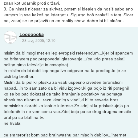
znan kot udarnik proti državi.
3. Če nimaš ničesar za skrivat, potem si idealen da nosiš sabo eno
kamero in vse kažeš na internetu. Sigurno boš zaslužil s tem. Sicer
pa, zakaj se ne prijaviš na en reality show, dobro bi bil plačan.
Looooooka
::
28. avg 2005, 12:10
mislm da bi mogl met en lep evropski referendum...kjer bi spancem
pa britancem pac prepovedal glasovanje...(ce kdo prasa zakaj
ocitno nima televizije in casopisa)
in mislim da bi dobil lep negativn odgovor na ta predlog.to je ze
cisti big brother.
Mislm da bi pol kr plosku za vsak uspesno izveden teroristicni
napad...in to sam zato da bi vidu izgovor,ki ga bojo iz riti potegnil
ko se bo pac dokazal da tako hranjenje podatkov ne pomaga
absolutno nikomur...razn kksnim v vladi,ki bi to seveda brez
pomisleka zlorabl za lastne interese.Ze zdej si kr prisluskujejo po
telefonih in ne vem cemu vse.Zdej bojo pa se drug drugmu emaile
bral pa se blatl na tv.
ne hvala.
ce sm terorist bom pac brainwashu par mladih debilov...internet