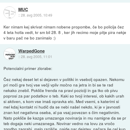
MUC
::
28. avg 2005, 10:49
Ker nimam kej skrivat nimam nobene propombe, če bo policija čez
4 leta hotla vedt, kr sm bil 28. 8 , ker jih recimo moje pitje pira nekje
v baru pač ne bo zanimalo :)
WarpedGone
::
28. avg 2005, 11:01
Potencialni primer zlorabe:
Čez nekaj deset let si dejaven v politiki in vsebolj opazen. Nekomu
pri moči gre tvoj vse večji vpliv močno na jetra in bi se te rad
nekako znebil. Pokliče frenda na pravi poziciji in ga tko ob pivu
poprosi za par podatkov o teb. Kaki so tvoji interesi, ob kakih urah
si aktiven, s kom vse imaš opravka etc. Med vsemi, s katerimi si
mel kdaj kontakt ni hudič da se nebi našel nekdo, ki je v javnosti
znan kot negativna oseba, al pa vsaj povezan s čim negativnim.
Nato pokliče še kazga umazanga novinarja in mu namigne da se pr
teb dogaja neki umazanega. Novinar vedno na lovu za vročo
zgodbo zagrabi, malo razišče, najde par dejstev, načara še cel kup