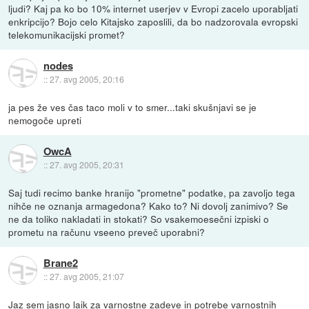
ljudi? Kaj pa ko bo 10% internet userjev v Evropi zacelo uporabljati
enkripcijo? Bojo celo Kitajsko zaposlili, da bo nadzorovala evropski
telekomunikacijski promet?
nodes
::
27. avg 2005, 20:16
ja pes že ves čas taco moli v to smer...taki skušnjavi se je
nemogoče upreti
OwcA
::
27. avg 2005, 20:31
Saj tudi recimo banke hranijo "prometne" podatke, pa zavoljo tega
nihče ne oznanja armagedona? Kako to? Ni dovolj zanimivo? Se
ne da toliko nakladati in stokati? So vsakemoesečni izpiski o
prometu na računu vseeno preveč uporabni?
Brane2
::
27. avg 2005, 21:07
Jaz sem jasno laik za varnostne zadeve in potrebe varnostnih