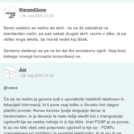
WarpedGone
::
28. avg 2005, 01:00
Samo vsebino se vedno da skrit - če ne že zakodirat na
standarden način, pa pač nekak drugač skrit, recmo v sliko, al pa
obliko enga teksta, da moraš vedet kaj iščeš.
Samemu sledenju se pa ne bo dal tko enostavno ognit. Vsaj brez
kakega novega koncepta komunikacij ne.
Jux
::
28. avg 2005, 01:23
@owca
Če se ne motim je govora tudi o uporabniki mobilnih telefonov in
lokacijski informaciji, ki ti pove vsaj toliko o človeku kot njegov
plačilni promet. Konec koncev ljudje dvigujejo denar iz
bankomatov, in je denarju le malo težje slediti kot z triangulacijo
ugotoviti kje se oseba nahaja in iz kje kliče. Imel FOAF je za punce,
ki so mu bile všeč zelo preprosto ugotovil iz kje so - FOAFu
(zaposlenem pri mobitelu) je povedal telefonsko, le ta mu je pa