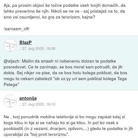
Aja, pa prosim objavi še točne podatke vseh tvojih domačih, da
lahko preverimo še njih. Nikoli se ne ve - saj pristajaš na to, da
smo vsi osumljenci, ko gre za terorizem, kajne?
/sarcasm_off/
BlazP
::
27. avg 2005, 19:06
@aljazh: Mislim da smash ni nobenemu dolzan te podatke
posredovat. Ce te zanimajo, se bos moral sam potrudit, da jih
dobis. Sej nikjer ne pise, da ce bos hotu kolega poklicat, da bos
mogu to nekam zabelezit "ob xx:yy uri sem poklical kolega Tega
Patega"
antonija
::
27. avg 2005, 19:10
Ne , tvoj ponudnik mobilne telefonije si bo mogu zapisat kdaj si
koga klicu in kje si se nahaju ko si ga klicu. In pol bo vsak s
pooblastili (in z vezami, dnarjem, vplivom,...) gledu te podatke in jih
uporabljal za "boj proti terorizmu".