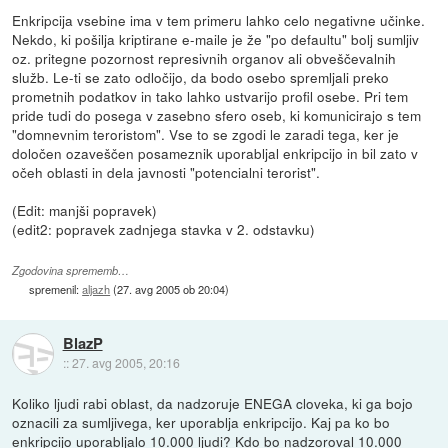
Enkripcija vsebine ima v tem primeru lahko celo negativne učinke.
Nekdo, ki pošilja kriptirane e-maile je že "po defaultu" bolj sumljiv
oz. pritegne pozornost represivnih organov ali obveščevalnih
služb. Le-ti se zato odločijo, da bodo osebo spremljali preko
prometnih podatkov in tako lahko ustvarijo profil osebe. Pri tem
pride tudi do posega v zasebno sfero oseb, ki komunicirajo s tem
"domnevnim teroristom". Vse to se zgodi le zaradi tega, ker je
določen ozaveščen posameznik uporabljal enkripcijo in bil zato v
očeh oblasti in dela javnosti "potencialni terorist".
(Edit: manjši popravek)
(edit2: popravek zadnjega stavka v 2. odstavku)
Zgodovina sprememb…
spremenil:
aljazh
(
27. avg 2005 ob 20:04
)
BlazP
::
27. avg 2005, 20:16
Koliko ljudi rabi oblast, da nadzoruje ENEGA cloveka, ki ga bojo
oznacili za sumljivega, ker uporablja enkripcijo. Kaj pa ko bo
enkripcijo uporabljalo 10.000 ljudi? Kdo bo nadzoroval 10.000