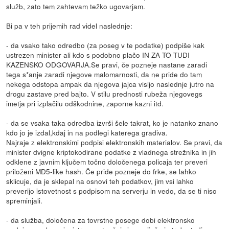
služb, zato tem zahtevam težko ugovarjam.
Bi pa v teh prijemih rad videl naslednje:
- da vsako tako odredbo (za poseg v te podatke) podpiše kak
ustrezen minister ali kdo s podobno plačo IN ZA TO TUDI
KAZENSKO ODGOVARJA.Se pravi, če pozneje nastane zaradi
tega s*anje zaradi njegove malomarnosti, da ne pride do tam
nekega odstopa ampak da njegova jajca visijo naslednje jutro na
drogu zastave pred bajto. V stilu prednosti rubeža njegovegs
imetja pri izplačilu odškodnine, zaporne kazni itd.
- da se vsaka taka odredba izvrši šele takrat, ko je natanko znano
kdo jo je izdal,kdaj in na podlegi katerega gradiva.
Najraje z elektronskimi podpisi elektronskih materialov. Se pravi, da
minister dvigne kriptokodirane podatke z vladnega strežnika in jih
odklene z javnim ključem točno določenega policaja ter preveri
priloženi MD5-like hash. Če pride pozneje do frke, se lahko
sklicuje, da je sklepal na osnovi teh podatkov, jim vsi lahko
preverijo istovetnost s podpisom na serverju in vedo, da se ti niso
spreminjali.
- da služba, določena za tovrstne posege dobi elektronsko