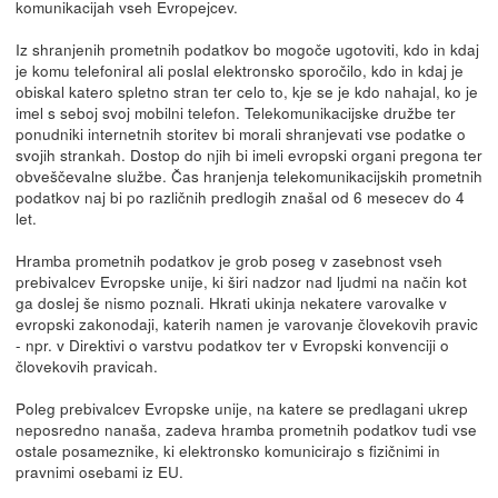
komunikacijah vseh Evropejcev.
Iz shranjenih prometnih podatkov bo mogoče ugotoviti, kdo in kdaj
je komu telefoniral ali poslal elektronsko sporočilo, kdo in kdaj je
obiskal katero spletno stran ter celo to, kje se je kdo nahajal, ko je
imel s seboj svoj mobilni telefon. Telekomunikacijske družbe ter
ponudniki internetnih storitev bi morali shranjevati vse podatke o
svojih strankah. Dostop do njih bi imeli evropski organi pregona ter
obveščevalne službe. Čas hranjenja telekomunikacijskih prometnih
podatkov naj bi po različnih predlogih znašal od 6 mesecev do 4
let.
Hramba prometnih podatkov je grob poseg v zasebnost vseh
prebivalcev Evropske unije, ki širi nadzor nad ljudmi na način kot
ga doslej še nismo poznali. Hkrati ukinja nekatere varovalke v
evropski zakonodaji, katerih namen je varovanje človekovih pravic
- npr. v Direktivi o varstvu podatkov ter v Evropski konvenciji o
človekovih pravicah.
Poleg prebivalcev Evropske unije, na katere se predlagani ukrep
neposredno nanaša, zadeva hramba prometnih podatkov tudi vse
ostale posameznike, ki elektronsko komunicirajo s fizičnimi in
pravnimi osebami iz EU.