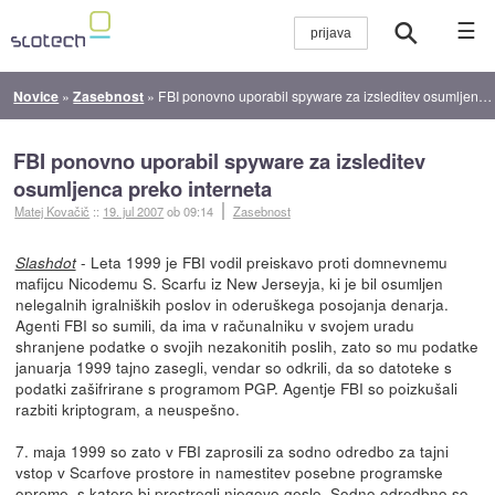
☰
Novice
»
Zasebnost
»
FBI ponovno uporabil spyware za izsleditev osumljenca preko interneta
FBI ponovno uporabil spyware za izsleditev
osumljenca preko interneta
Matej Kovačič
::
19. jul 2007
ob 09:14
Zasebnost
- Leta 1999 je FBI vodil preiskavo proti domnevnemu
Slashdot
mafijcu Nicodemu S. Scarfu iz New Jerseyja, ki je bil osumljen
nelegalnih igralniških poslov in oderuškega posojanja denarja.
Agenti FBI so sumili, da ima v računalniku v svojem uradu
shranjene podatke o svojih nezakonitih poslih, zato so mu podatke
januarja 1999 tajno zasegli, vendar so odkrili, da so datoteke s
podatki zašifrirane s programom PGP. Agentje FBI so poizkušali
razbiti kriptogram, a neuspešno.
7. maja 1999 so zato v FBI zaprosili za sodno odredbo za tajni
vstop v Scarfove prostore in namestitev posebne programske
opreme, s katero bi prestregli njegovo geslo. Sodno odredbno so