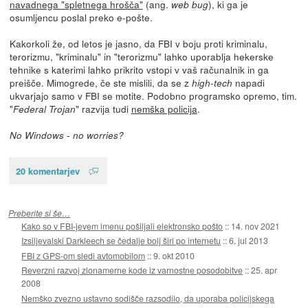
navadnega "spletnega hrošča"
(ang.
), ki ga je
web bug
osumljencu poslal preko e-pošte.
Kakorkoli že, od letos je jasno, da FBI v boju proti kriminalu,
terorizmu, "kriminalu" in "terorizmu" lahko uporablja hekerske
tehnike s katerimi lahko prikrito vstopi v vaš računalnik in ga
preišče. Mimogrede, če ste mislili, da se z
napadi
high-tech
ukvarjajo samo v FBI se motite. Podobno programsko opremo, tim.
"
" razvija tudi
nemška policija
.
Federal Trojan
No Windows - no worries?
20 komentarjev
Preberite si še…
Kako so v FBI-jevem imenu pošiljali elektronsko pošto
::
14. nov 2021
Izsiljevalski Darkleech se čedalje bolj širi po internetu
::
6. jul 2013
FBI z GPS-om sledi avtomobilom
::
9. okt 2010
Reverzni razvoj zlonamerne kode iz varnostne posodobitve
::
25. apr
2008
Nemško zvezno ustavno sodišče razsodilo, da uporaba policijskega