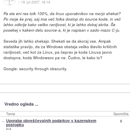
::
19. jul 2007, 18:14
Pa ste eni res tolk 100%, da linux uporabnikov ne morjo shekat?
Po moje še prej, saj ima več folka dostop do source kode, in več
lahko odkrije kako veliko ranljivost, ki je lahko dokaj skrita. Še
posebej v kakem delu source-a, ki je napisan v sado-mazo C-ju.
Seveda jih lahko shekajo. Shekati se da skoraj vse. Ampak
statistike pravijo, da za Windows obstaja veliko število kritičnih
ranljivosti, več kot za Linux, pa čeprav je koda Linuxa javno
dostopna, koda Windowsov pa ne. Čudno, le kako to?
Google: security through obscurity.
Vredno ogleda ...
Tema
Sporočila
»
Uporaba obveščevalnih podatkov v kazenskem
6
postopku
N/A