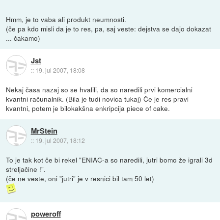
Hmm, je to vaba ali produkt neumnosti.
(če pa kdo misli da je to res, pa, saj veste: dejstva se dajo dokazat
... čakamo)
Jst
::
19. jul 2007, 18:08
Nekaj časa nazaj so se hvalili, da so naredili prvi komercialni
kvantni računalnik. (Bila je tudi novica tukaj) Če je res pravi
kvantni, potem je bilokakšna enkripcija piece of cake.
MrStein
::
19. jul 2007, 18:12
To je tak kot če bi rekel "ENIAC-a so naredili, jutri bomo že igrali 3d
streljačine !".
(če ne veste, oni "jutri" je v resnici bil tam 50 let)
poweroff