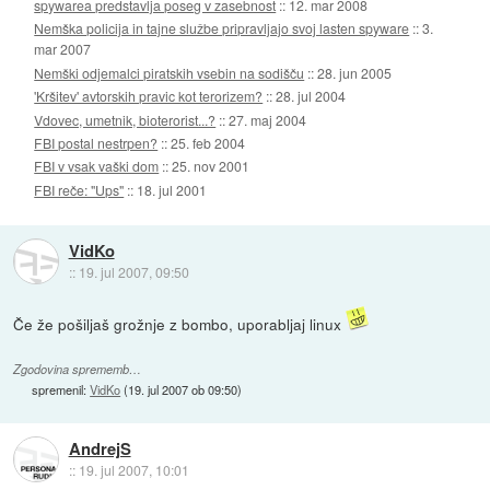
spywarea predstavlja poseg v zasebnost
::
12. mar 2008
Nemška policija in tajne službe pripravljajo svoj lasten spyware
::
3.
mar 2007
Nemški odjemalci piratskih vsebin na sodišču
::
28. jun 2005
'Kršitev' avtorskih pravic kot terorizem?
::
28. jul 2004
Vdovec, umetnik, bioterorist...?
::
27. maj 2004
FBI postal nestrpen?
::
25. feb 2004
FBI v vsak vaški dom
::
25. nov 2001
FBI reče: "Ups"
::
18. jul 2001
VidKo
::
19. jul 2007, 09:50
Če že pošiljaš grožnje z bombo, uporabljaj linux
Zgodovina sprememb…
spremenil:
VidKo
(
19. jul 2007 ob 09:50
)
AndrejS
::
19. jul 2007, 10:01