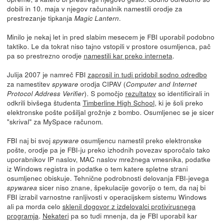
dobili in 10. maja v njegov računalnik namestili orodje za
prestrezanje tipkanja
.
Magic Lantern
Minilo je nekaj let in pred slabim mesecem je FBI uporabil podobno
taktiko. Le da tokrat niso tajno vstopili v prostore osumljenca, pač
pa so prestrezno orodje
namestili kar preko interneta
.
Julija 2007 je namreč FBI
zaprosil in tudi pridobil sodno odredbo
za namestitev
orodja CIPAV (
spyware
Computer and Internet
). S pomočjo
rezultatov
so identificirali in
Protocol Address Verifier
odkrili bivšega študenta
Timberline High School
, ki je šoli preko
elektronske pošte pošiljal grožnje z bombo. Osumljenec se je sicer
"skrival" za MySpace računom.
FBI naj bi svoj
osumljencu namestil preko elektronske
spyware
pošte, orodje pa je FBI-ju preko izhodnih povezav sporočalo tako
uporabnikov IP naslov, MAC naslov mrežnega vmesnika, podatke
iz Windows registra in podatke o tem katere spletne strani
osumljenec obiskuje. Tehnične podrobnosti delovanja FBI-jevega
sicer niso znane, špekulacije govorijo o tem, da naj bi
spywarea
FBI izrabil varnostne ranljivosti v operacijskem sistemu Windows
ali pa morda celo
sklenil dogovor z izdelovalci protivirusnega
programja
.
Nekateri
pa so tudi mnenja, da je FBI uporabil kar