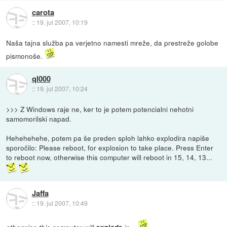
carota
::
19. jul 2007, 10:19
Naša tajna služba pa verjetno namesti mreže, da prestreže golobe
pismonoše.
ql000
::
19. jul 2007, 10:24
>>> Z Windows raje ne, ker to je potem potencialni nehotni
samomorilski napad.
Hehehehehe, potem pa še preden sploh lahko explodira napiše
sporočilo: Please reboot, for explosion to take place. Press Enter
to reboot now, otherwise this computer will reboot in 15, 14, 13...
Jaffa
::
19. jul 2007, 10:49