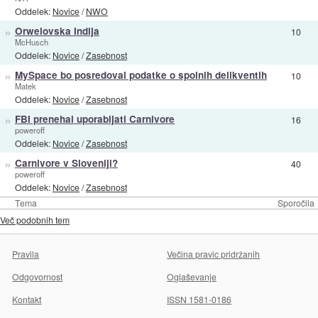
Oddelek:
Novice
/
NWO
»
Orwelovska Indija
10
McHusch
Oddelek:
Novice
/
Zasebnost
»
MySpace bo posredoval podatke o spolnih delikventih
10
Matek
Oddelek:
Novice
/
Zasebnost
»
FBI prenehal uporabljati Carnivore
16
poweroff
Oddelek:
Novice
/
Zasebnost
»
Carnivore v Sloveniji?
40
poweroff
Oddelek:
Novice
/
Zasebnost
Tema
Sporočila
Več podobnih tem
Pravila
Večina pravic pridržanih
Odgovornost
Oglaševanje
Kontakt
ISSN 1581-0186