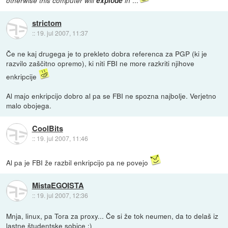
...
otherwise this computer will
explode
in
strictom
::
19. jul 2007, 11:37
Če ne kaj drugega je to prekleto dobra referenca za PGP (ki je
razvilo zaščitno opremo), ki niti FBI ne more razkriti njihove
enkripcije
Al majo enkripcijo dobro al pa se FBI ne spozna najbolje. Verjetno
malo obojega.
CoolBits
::
19. jul 2007, 11:46
Al pa je FBI že razbil enkripcijo pa ne povejo
MistaEGOISTA
::
19. jul 2007, 12:36
Mnja, linux, pa Tora za proxy... Če si že tok neumen, da to delaš iz
lastne študentske sobice :)