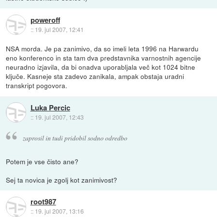
poweroff
::
19. jul 2007, 12:41
NSA morda. Je pa zanimivo, da so imeli leta 1996 na Harwardu
eno konferenco in sta tam dva predstavnika varnostnih agencije
neuradno izjavila, da bi onadva uporabljala več kot 1024 bitne
ključe. Kasneje sta zadevo zanikala, ampak obstaja uradni
transkript pogovora.
Luka Percic
::
19. jul 2007, 12:43
zaprosil in tudi pridobil sodno odredbo
Potem je vse čisto ane?
Sej ta novica je zgolj kot zanimivost?
root987
::
19. jul 2007, 13:16