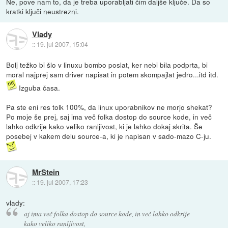
Ne, pove nam to, da je treba uporabljati čim daljše ključe. Da so
kratki ključi neustrezni.
Vlady
::
19. jul 2007, 15:04
Bolj težko bi šlo v linuxu bombo poslat, ker nebi bila podprta, bi
moral najprej sam driver napisat in potem skompajlat jedro...itd itd.
Izguba časa.
Pa ste eni res tolk 100%, da linux uporabnikov ne morjo shekat?
Po moje še prej, saj ima več folka dostop do source kode, in več
lahko odkrije kako veliko ranljivost, ki je lahko dokaj skrita. Še
posebej v kakem delu source-a, ki je napisan v sado-mazo C-ju.
MrStein
::
19. jul 2007, 17:23
vlady:
aj ima več folka dostop do source kode, in več lahko odkrije
kako veliko ranljivost,