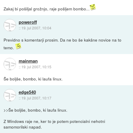
Zakaj bi pošiljal grožnjo, raje pošljem bombo...
poweroff
::
19. jul 2007, 10:04
Previdno s komentarji prosim. Da ne bo še kakšne novice na to
temo.
mainman
::
19. jul 2007, 10:15
Še boljše, bombo, ki laufa linux.
edge540
::
19. jul 2007, 10:17
>>Še boljše, bombo, ki laufa linux.
Z Windows raje ne, ker to je potem potencialni nehotni
samomorilski napad.