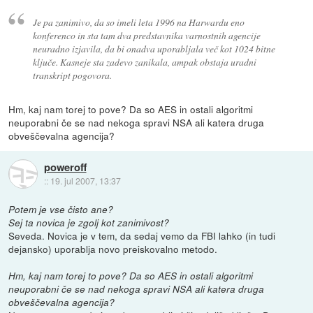
Je pa zanimivo, da so imeli leta 1996 na Harwardu eno
konferenco in sta tam dva predstavnika varnostnih agencije
neuradno izjavila, da bi onadva uporabljala več kot 1024 bitne
ključe. Kasneje sta zadevo zanikala, ampak obstaja uradni
transkript pogovora.
Hm, kaj nam torej to pove? Da so AES in ostali algoritmi
neuporabni če se nad nekoga spravi NSA ali katera druga
obveščevalna agencija?
poweroff
::
19. jul 2007, 13:37
Potem je vse čisto ane?
Sej ta novica je zgolj kot zanimivost?
Seveda. Novica je v tem, da sedaj vemo da FBI lahko (in tudi
dejansko) uporablja novo preiskovalno metodo.
Hm, kaj nam torej to pove? Da so AES in ostali algoritmi
neuporabni če se nad nekoga spravi NSA ali katera druga
obveščevalna agencija?