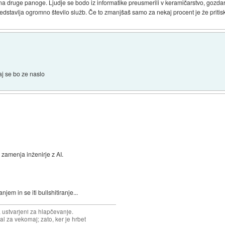
 na druge panoge. Ljudje se bodo iz informatike preusmerili v keramičarstvo, gozdar
redstavlja ogromno število služb. Če to zmanjšaš samo za nekaj procent je že pritis
aj se bo ze naslo
zamenja inženirje z AI.
njem in se iti bullshitiranje...
, ustvarjeni za hlapčevanje.
l za vekomaj; zato, ker je hrbet