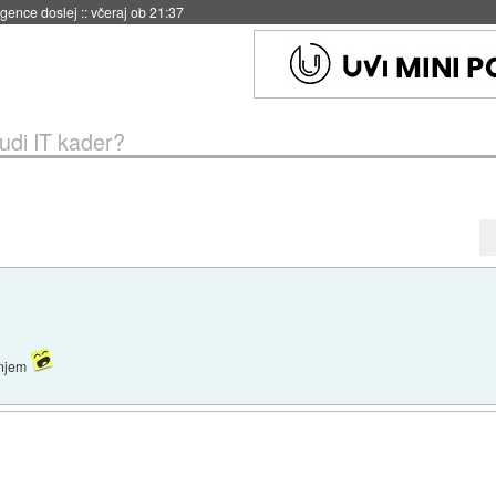
 umetne inteligence
::
včeraj ob 21:23
tudi IT kader?
anjem