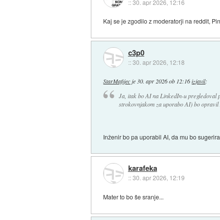
::
30. apr 2026, 12:16
Kaj se je zgodilo z moderatorji na reddit, Pint
c3p0
::
30. apr 2026, 12:18
StarMafijec
je
30. apr 2026 ob 12:16
izjavil
:
Ja, itak bo AI na LinkedIn-u pregledoval 
strokovnjakom za uporabo AI) bo opravil 
Inženir bo pa uporabil AI, da mu bo sugerira
karafeka
::
30. apr 2026, 12:19
Mater to bo še sranje...