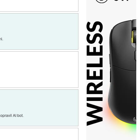
i.
opravil AI bot.