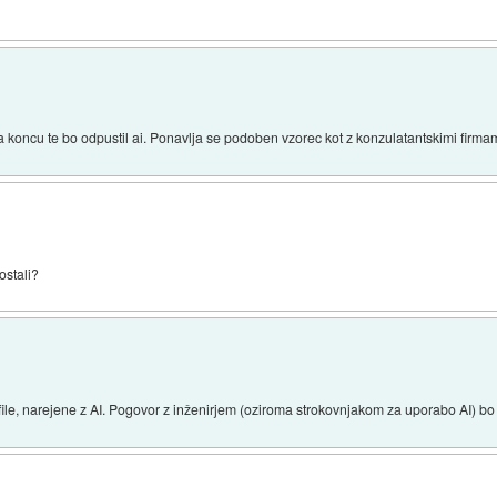
 Na koncu te bo odpustil ai. Ponavlja se podoben vzorec kot z konzulatantskimi firmam
ostali?
file, narejene z AI. Pogovor z inženirjem (oziroma strokovnjakom za uporabo AI) bo 