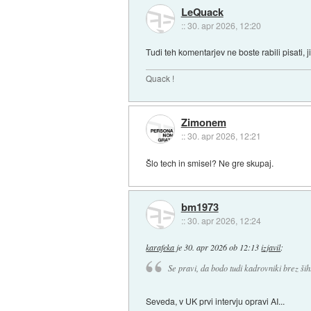
LeQuack
::
30. apr 2026, 12:20
Tudi teh komentarjev ne boste rabili pisati, 
Quack !
Zimonem
::
30. apr 2026, 12:21
Šlo tech in smisel? Ne gre skupaj.
bm1973
::
30. apr 2026, 12:24
karafeka
je
30. apr 2026 ob 12:13
izjavil
:
Se pravi, da bodo tudi kadrovniki brez šiht
Seveda, v UK prvi intervju opravi AI...