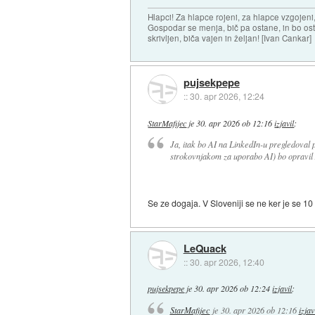
Hlapci! Za hlapce rojeni, za hlapce vzgojeni
Gospodar se menja, bič pa ostane, in bo osta
skrivljen, biča vajen in željan! [Ivan Cankar]
pujsekpepe
::
30. apr 2026, 12:24
StarMafijec
je
30. apr 2026 ob 12:16
izjavil
:
Ja, itak bo AI na LinkedIn-u pregledoval 
strokovnjakom za uporabo AI) bo opravil 
Se ze dogaja. V Sloveniji se ne ker je se 10
LeQuack
::
30. apr 2026, 12:40
pujsekpepe
je
30. apr 2026 ob 12:24
izjavil
:
StarMafijec
je
30. apr 2026 ob 12:16
izjav