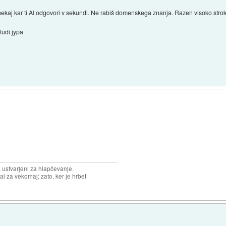
 nekaj kar ti AI odgovori v sekundi. Ne rabiš domenskega znanja. Razen visoko strok
tudi jypa
, ustvarjeni za hlapčevanje.
l za vekomaj; zato, ker je hrbet