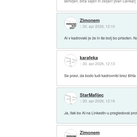
skrivljen, biča vajen in željan! [Ivan Cankar]
Zimonem
::
30. apr 2026, 12:10
Ai v kadrovski je že in še bolj bo prisoten.
karafeka
::
30. apr 2026, 12:13
Se pravi, da bodo tudi kadrovniki brez šihta 
StarMafijec
::
30. apr 2026, 12:16
Ja, itak bo AI na LinkedIn-u pregledoval pro
Zimonem