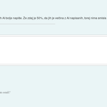
jih AI bolje napiše. Že zdaj je 50%, da jih je večina z AI napisanih, torej nima smisl
a ostali?