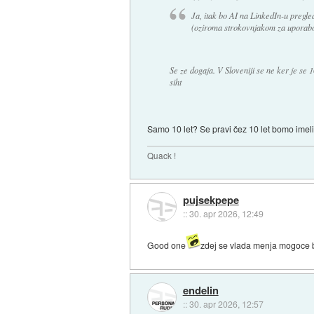
Ja, itak bo AI na LinkedIn-u pregle
(oziroma strokovnjakom za uporabo 
Se ze dogaja. V Sloveniji se ne ker je se 
siht
Samo 10 let? Se pravi čez 10 let bomo imeli 
Quack !
pujsekpepe
::
30. apr 2026, 12:49
Good one
zdej se vlada menja mogoce bo
endelin
::
30. apr 2026, 12:57