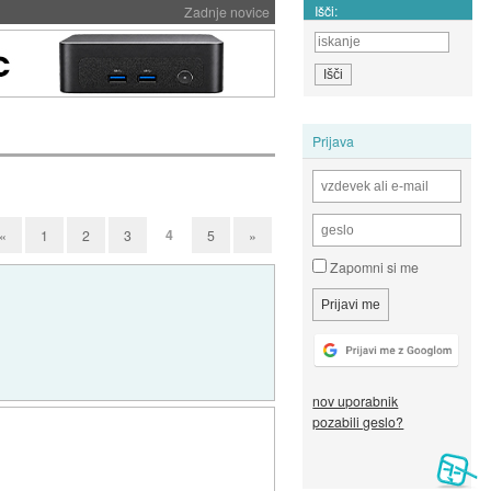
Išči:
Zadnje novice
Prijava
4
«
1
2
3
5
»
Zapomni si me
nov uporabnik
pozabili geslo?