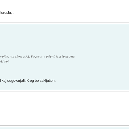
erestu, ...
profile, narejene z AI. Pogovor z inženirjem (oziroma
AI bot.
l kaj odgovarjati. Krog bo zaključen.