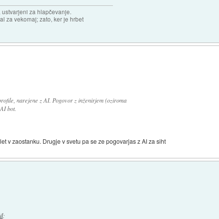
, ustvarjeni za hlapčevanje.
l za vekomaj; zato, ker je hrbet
profile, narejene z AI. Pogovor z inženirjem (oziroma
AI bot.
 let v zaostanku. Drugje v svetu pa se ze pogovarjas z AI za siht
il
: