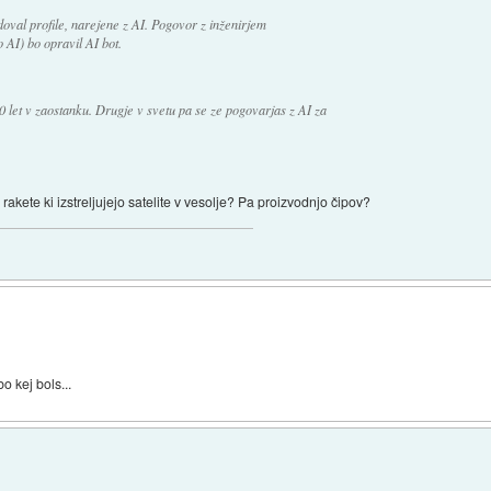
doval profile, narejene z AI. Pogovor z inženirjem
AI) bo opravil AI bot.
10 let v zaostanku. Drugje v svetu pa se ze pogovarjas z AI za
rakete ki izstreljujejo satelite v vesolje? Pa proizvodnjo čipov?
 kej bols...