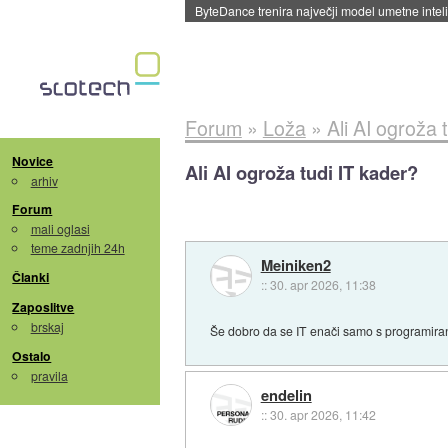
Spletne strani začele streči oglase za agente
Forum
»
Loža
»
Ali AI ogroža 
Novice
Ali AI ogroža tudi IT kader?
arhiv
Forum
mali oglasi
teme zadnjih 24h
Meiniken2
Članki
::
30. apr 2026, 11:38
Zaposlitve
brskaj
Še dobro da se IT enači samo s programir
Ostalo
pravila
endelin
::
30. apr 2026, 11:42