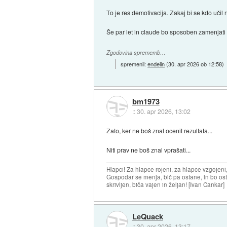
To je res demotivacija. Zakaj bi se kdo učil
Še par let in claude bo sposoben zamenjati 
Zgodovina sprememb…
spremenil:
endelin
(
30. apr 2026 ob 12:58
)
bm1973
::
30. apr 2026, 13:02
Zato, ker ne boš znal ocenit rezultata...
Niti prav ne boš znal vprašati...
Hlapci! Za hlapce rojeni, za hlapce vzgojeni
Gospodar se menja, bič pa ostane, in bo osta
skrivljen, biča vajen in željan! [Ivan Cankar]
LeQuack
::
30. apr 2026, 13:17