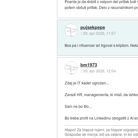
Poanta je da dobiš z osipom del pritisk tudi
potem občuti pritisk. Delo z racunalnikom p
pujsekpepe
::
30. apr 2026, 11:57
Bos pa i nfluencer ari trgoval s kriptom. Nek
bm1973
::
30. apr 2026, 12:04
Zdaj je IT kader ogrožen...
Zaradi HR, managementa, ki misli, da lahko 
Sam ne bo šlo...
Bo treba profil na Linkedinu obogatiti z AI sra
Hlapci! Za hlapce rojeni, za hlapce vzgojeni
Gospodar se menja, bič pa ostane, in bo osta