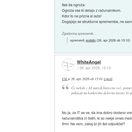
Itak da ogroža.
Ogroža vse ki delajo z računalnikom.
Kdor to ne prizna si laže!
Dogajajo se strukturne spremembe, ne samo kl
Zgodovina sprememb…
spremenil:
endelin
(
26. apr 2026 ob 15:10
)
WhiteAngel
::
26. apr 2026, 15:13
Utk
je
26. apr 2026 ob 15:01
izjavil
:
Če nekdo z AI naredi bistveno več, pomen
pokazat na konkretno delovno mesto, ki ga 
No ja, za IT se ve, da ima dobro dodano vredn
računalništva in tistih, ki so nekje vmes m
firmi. Ne vem, zakaj bi jih šel odpuščat?