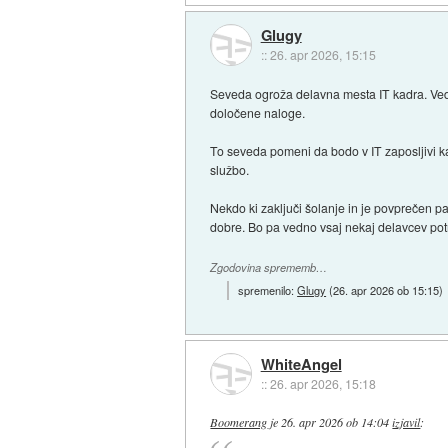
Glugy
::
26. apr 2026, 15:15
Seveda ogroža delavna mesta IT kadra. Vedn
določene naloge.
To seveda pomeni da bodo v IT zaposljivi kadr
službo.
Nekdo ki zaključi šolanje in je povprečen p
dobre. Bo pa vedno vsaj nekaj delavcev pot
Zgodovina sprememb…
spremenilo:
Glugy
(
26. apr 2026 ob 15:15
)
WhiteAngel
::
26. apr 2026, 15:18
Boomerang
je
26. apr 2026 ob 14:04
izjavil
: