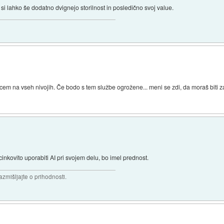
 si lahko še dodatno dvignejo storilnost in posledično svoj value.
vcem na vseh nivojih. Če bodo s tem službe ogrožene... meni se zdi, da moraš biti z
cinkovito uporabiti AI pri svojem delu, bo imel prednost.
razmišljajte o prihodnosti.