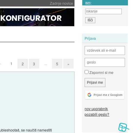
Išči:
Zadnje novice
Prijava
«
1
...
2
3
5
»
Zapomni si me
nov uporabnik
pozabili geslo?
ubleshootaš, se naučiš namestiti