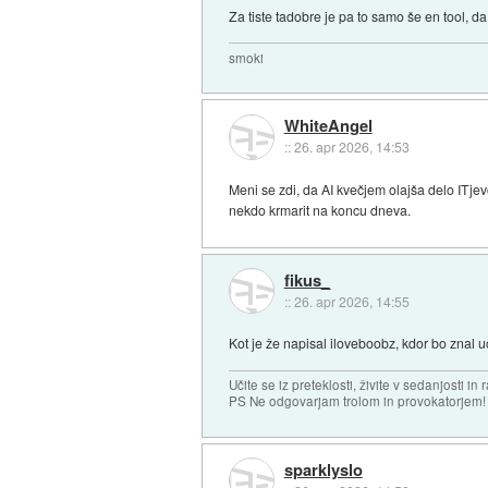
Za tiste tadobre je pa to samo še en tool, da
smoki
WhiteAngel
::
26. apr 2026, 14:53
Meni se zdi, da AI kvečjem olajša delo ITje
nekdo krmarit na koncu dneva.
fikus_
::
26. apr 2026, 14:55
Kot je že napisal iloveboobz, kdor bo znal u
Učite se iz preteklosti, živite v sedanjosti in 
PS Ne odgovarjam trolom in provokatorjem!
sparklyslo