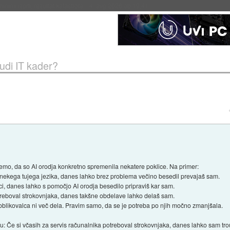
eto za večkratno uporabo
::
4. avg 2026 ob 19:41
tudi IT kader?
vemo, da so AI orodja konkretno spremenila nekatere poklice. Na primer:
 nekega tujega jezika, danes lahko brez problema večino besedil prevajaš sam.
sci, danes lahko s pomočjo AI orodja besedilo pripraviš kar sam.
otreboval strokovnjaka, danes takšne obdelave lahko delaš sam.
 oblikovalca ni več dela. Pravim samo, da se je potreba po njih močno zmanjšala.
u: Če si včasih za servis računalnika potreboval strokovnjaka, danes lahko sam tro