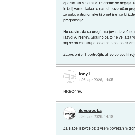
operacijski sistem itd. Podobno se dogaja tu
in bolj varne, kakor to naredi povprečen pr
za sabo astronomske kilometrine, da bi izde
programerja.
Ne pravim, da se programerjev zato več ne p
razvoj AI rešitev. Sigurno pa to ne velja za v
saj se bo vse skupaj dojemalo kot "to zmore
Zaposleni v IT področjih, ali se ob vse hitr
tony1
::
26. apr 2026, 14:05
Nikakor ne.
iloveboobz
::
26. apr 2026, 14:18
Za slabe ITjovce oz. z vsem povezanim tech