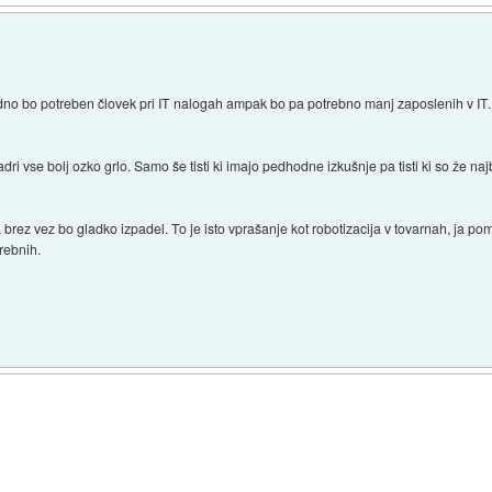
o bo potreben človek pri IT nalogah ampak bo pa potrebno manj zaposlenih v IT. 
i vse bolj ozko grlo. Samo še tisti ki imajo pedhodne izkušnje pa tisti ki so že najbo
a brez vez bo gladko izpadel. To je isto vprašanje kot robotizacija v tovarnah, ja 
rebnih.