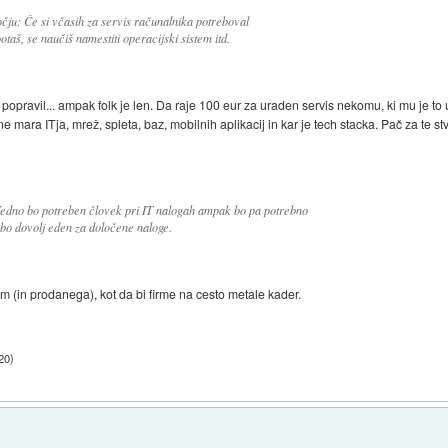
čju: Če si včasih za servis računalnika potreboval
aš, se naučiš namestiti operacijski sistem itd.
pravil... ampak folk je len. Da raje 100 eur za uraden servis nekomu, ki mu je to uži
 mara ITja, mrež, spleta, baz, mobilnih aplikacij in kar je tech stacka. Pač za te st
edno bo potreben človek pri IT nalogah ampak bo pa potrebno
 bo dovolj eden za določene naloge.
m (in prodanega), kot da bi firme na cesto metale kader.
:20
)