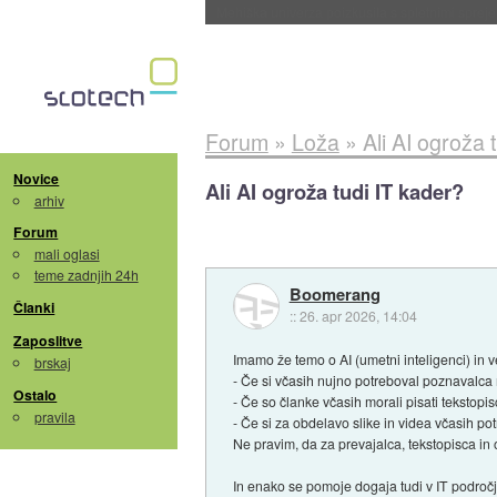
Evropska vesoljska agencija razvija svojo rak
Forum
»
Loža
»
Ali AI ogroža 
Novice
Ali AI ogroža tudi IT kader?
arhiv
Forum
mali oglasi
teme zadnjih 24h
Boomerang
Članki
::
26. apr 2026, 14:04
Zaposlitve
Imamo že temo o AI (umetni inteligenci) in 
brskaj
- Če si včasih nujno potreboval poznavalca
Ostalo
- Če so članke včasih morali pisati tekstopi
pravila
- Če si za obdelavo slike in videa včasih p
Ne pravim, da za prevajalca, tekstopisca in
In enako se pomoje dogaja tudi v IT področj