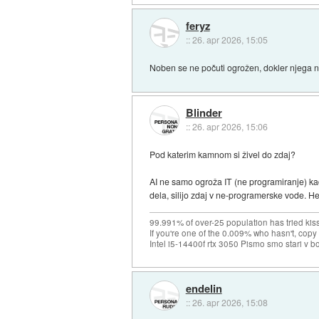
feryz
::
26. apr 2026, 15:05
Noben se ne počuti ogrožen, dokler njega ne
Blinder
::
26. apr 2026, 15:06
Pod katerim kamnom si živel do zdaj?
AI ne samo ogroža IT (ne programiranje) kad
dela, silijo zdaj v ne-programerske vode. Help
99.991% of over-25 population has tried kis
If you're one of the 0.009% who hasn't, copy 
Intel i5-14400f rtx 3050 Pismo smo stari v b
endelin
::
26. apr 2026, 15:08