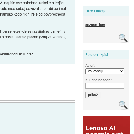
 AI napiše vse potrebne funkcije hitrejše
rede med seboj povezati, ne rabi pa imeti
Hitre funkcije
rogramsko kodo 4x hitreje od povprečnega
seznam tem
 pa se je že) delež razvijalcev usmeril v
ahko postal slabše plačan (vsaj za večino),
onkurenčni in v igri?
Posebni izpisi
Avtor:
Ključna beseda: