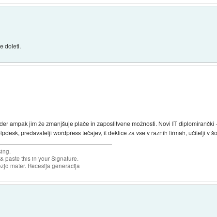
 doleti.
er ampak jim že zmanjšuje plače in zaposlitvene možnosti. Novi IT diplomirančki +
desk, predavatelji wordpress tečajev, it deklice za vse v raznih firmah, učitelji v šol
sing.
& paste this in your Signature.
ozjo mater. Recesija generacija