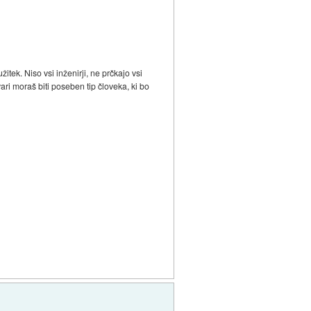
tek. Niso vsi inženirji, ne prčkajo vsi
vari moraš biti poseben tip človeka, ki bo