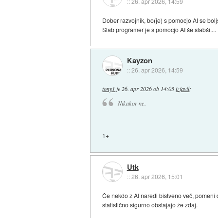
::
26. apr 2026, 14:59
Dober razvojnik, bo(je) s pomocjo AI se boljsi
Slab programer je s pomocjo AI še slabši....
Kayzon
::
26. apr 2026, 14:59
tony1
je
26. apr 2026 ob 14:05
izjavil
:
Nikakor ne.
1+
Utk
::
26. apr 2026, 15:01
Če nekdo z AI naredi bistveno več, pomeni 
statistično sigurno obstajajo že zdaj.