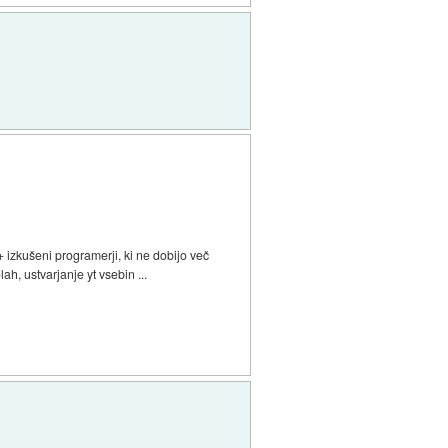
 izkušeni programerji, ki ne dobijo več
ah, ustvarjanje yt vsebin ...