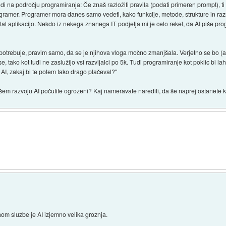
di na področju programiranja: Če znaš razložiti pravila (podati primeren prompt), ti
ogramer. Programer mora danes samo vedeti, kako funkcije, metode, strukture in raz
lal aplikacijo. Nekdo iz nekega znanega IT podjetja mi je celo rekel, da AI piše p
otrebuje, pravim samo, da se je njihova vloga močno zmanjšala. Verjetno se bo (ali
se, tako kot tudi ne zaslužijo vsi razvijalci po 5k. Tudi programiranje kot poklic bi l
 AI, zakaj bi te potem tako drago plačeval?"
ejšem razvoju AI počutite ogroženi? Kaj nameravate narediti, da še naprej ostanete k
om sluzbe je AI izjemno velika groznja.