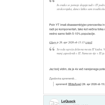
In enako se pomoje dogaja tudi v IT podro
strokovnjaka, danes lahko sam troubleshoot
Poln YT imaš disassemblyjev prenosnika in po
radi po komponentah, tako kot večina folka ne
vedno samo tistih 5-10% populacije.
Glugy
je
26. apr 2026 ob 15:15
izjavil
:
Seveda ogroža delavna mesta IT kadra. V
manj zaposlenih v IT. Namesto 4je v IT-ju
Jaz bolj vidim, da je 4x več narejenega pote
Zgodovina sprememb…
spremenil:
WhiteAngel
(
26. apr 2026 ob 15
LeQuack