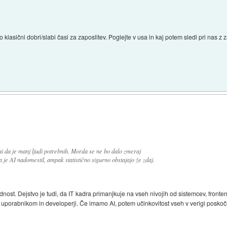
asični dobri/slabi časi za zaposlitev. Poglejte v usa in kaj potem sledi pri nas z 
i da je manj ljudi potrebnih. Morda se ne bo dalo zmeraj
je AI nadomestil, ampak statistično sigurno obstajajo že zdaj.
ost. Dejstvo je tudi, da IT kadra primanjkuje na vseh nivojih od sistemcev, frontenda
ed uporabnikom in developerji. Če imamo AI, potem učinkovitost vseh v verigi poskoč