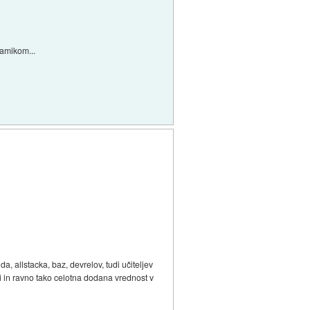
zamikom...
, allstacka, baz, devrelov, tudi učiteljev
i in ravno tako celotna dodana vrednost v