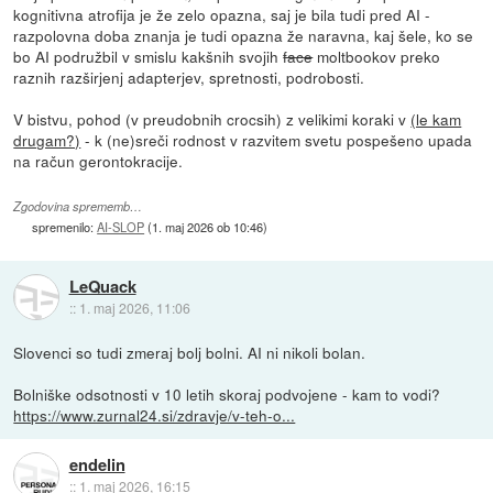
kognitivna atrofija je že zelo opazna, saj je bila tudi pred AI -
razpolovna doba znanja je tudi opazna že naravna, kaj šele, ko se
bo AI podružbil v smislu kakšnih svojih
face
moltbookov preko
raznih razširjenj adapterjev, spretnosti, podrobosti.
V bistvu, pohod (v preudobnih crocsih) z velikimi koraki v
(le kam
drugam?)
- k (ne)sreči rodnost v razvitem svetu pospešeno upada
na račun gerontokracije.
Zgodovina sprememb…
spremenilo:
AI-SLOP
(
1. maj 2026 ob 10:46
)
LeQuack
::
1. maj 2026, 11:06
Slovenci so tudi zmeraj bolj bolni. AI ni nikoli bolan.
Bolniške odsotnosti v 10 letih skoraj podvojene - kam to vodi?
https://www.zurnal24.si/zdravje/v-teh-o...
endelin
::
1. maj 2026, 16:15