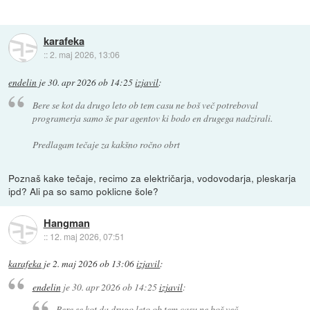
karafeka
::
2. maj 2026, 13:06
endelin
je
30. apr 2026 ob 14:25
izjavil
:
Bere se kot da drugo leto ob tem casu ne boš več potreboval
programerja samo še par agentov ki bodo en drugega nadzirali.
Predlagam tečaje za kakšno ročno obrt
Poznaš kake tečaje, recimo za električarja, vodovodarja, pleskarja
ipd? Ali pa so samo poklicne šole?
Hangman
::
12. maj 2026, 07:51
karafeka
je
2. maj 2026 ob 13:06
izjavil
:
endelin
je
30. apr 2026 ob 14:25
izjavil
:
Bere se kot da drugo leto ob tem casu ne boš več