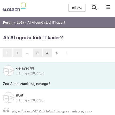
☰
Forum
»
Loža
»
Ali AI ogroža tudi IT kader?
Ali AI ogroža tudi IT kader?
...
5
»
«
1
3
4
delavec44
::
1. maj 2026, 07:50
Zna AI že izumiti kaj novega?
iKst_
::
1. maj 2026, 07:58
Kaj naj bi se učil? Vsak lolek lahko gre na internet, pa se