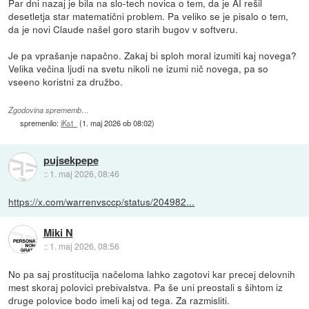
Par dni nazaj je bila na slo-tech novica o tem, da je AI rešil
desetletja star matematični problem. Pa veliko se je pisalo o tem,
da je novi Claude našel goro starih bugov v softveru.
Je pa vprašanje napačno. Zakaj bi sploh moral izumiti kaj novega?
Velika večina ljudi na svetu nikoli ne izumi nič novega, pa so
vseeno koristni za družbo.
Zgodovina sprememb…
spremenilo:
iKst_
(
1. maj 2026 ob 08:02
)
pujsekpepe
::
1. maj 2026, 08:46
https://x.com/warrenvsccp/status/204982...
Miki N
::
1. maj 2026, 08:56
No pa saj prostitucija načeloma lahko zagotovi kar precej delovnih
mest skoraj polovici prebivalstva. Pa še uni preostali s šihtom iz
druge polovice bodo imeli kaj od tega. Za razmisliti.