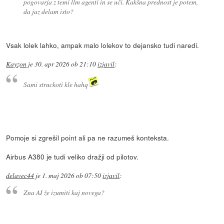
pogovarja z temi llm agenti in se uči. Kakšna prednost je potem,
da jaz delam isto?
Vsak lolek lahko, ampak malo lolekov to dejansko tudi naredi.
Kayzon
je
30. apr 2026 ob 21:10
izjavil
:
Sami struckoti kle hahq
Pomoje si zgrešil point ali pa ne razumeš konteksta.
Airbus A380 je tudi veliko dražji od pilotov.
delavec44
je
1. maj 2026 ob 07:50
izjavil
:
Zna AI že izumiti kaj novega?