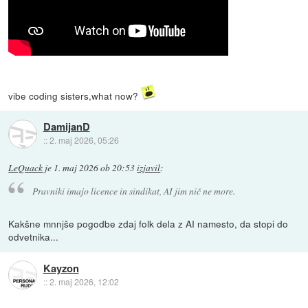
vibe coding sisters,what now?
DamijanD
::
2. maj 2026, 05:26
LeQuack
je
1. maj 2026 ob 20:53
izjavil
:
Pravniki imajo licence in sindikat, AI jim nič ne more.
Kakšne mnnjše pogodbe zdaj folk dela z AI namesto, da stopi do
odvetnika...
Kayzon
::
2. maj 2026, 12:02