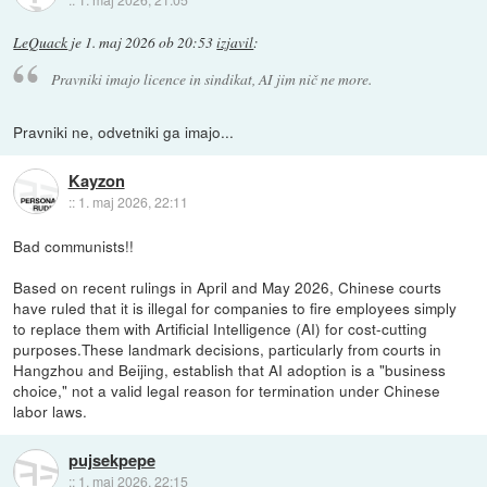
LeQuack
je
1. maj 2026 ob 20:53
izjavil
:
Pravniki imajo licence in sindikat, AI jim nič ne more.
Pravniki ne, odvetniki ga imajo...
Kayzon
::
1. maj 2026, 22:11
Bad communists!!
Based on recent rulings in April and May 2026, Chinese courts
have ruled that it is illegal for companies to fire employees simply
to replace them with Artificial Intelligence (AI) for cost-cutting
purposes.These landmark decisions, particularly from courts in
Hangzhou and Beijing, establish that AI adoption is a "business
choice," not a valid legal reason for termination under Chinese
labor laws.
pujsekpepe
::
1. maj 2026, 22:15