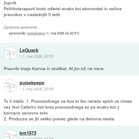
župnik
Psihihoterapevti bodo odletel enako kot ekonomisti in večina
pravnikov v naslednjih 5 letih.
Zgodovina sprememb…
spremenilo:
pujsekpepe
(
1. maj 2026 ob 20:51
)
LeQuack
::
1. maj 2026, 20:53
Pravniki imajo licence in sindikat, AI jim nič ne more.
pujsekpepe
::
1. maj 2026, 20:56
To ti mislis. 1. Pravosodnega ne bos kr tko naredu sploh ce nimas
vez (kot Ceferin) tisti brez pravosodnega so pa enako kot z
koncano osnovno solo
2. Producira se jih veliko prevec glede na delovna mesta
bm1973
::
1. maj 2026, 21:05