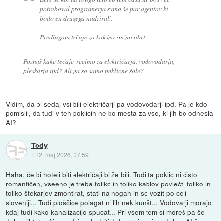
potreboval programerja samo še par agentov ki
bodo en drugega nadzirali.
Predlagam tečaje za kakšno ročno obrt
Poznaš kake tečaje, recimo za električarja, vodovodarja,
pleskarja ipd? Ali pa so samo poklicne šole?
Vidim, da bi sedaj vsi bili električarji pa vodovodarji ipd. Pa je kdo
pomislil, da tudi v teh poklicih ne bo mesta za vse, ki jih bo odnesla
AI?
Tody
::
12. maj 2026, 07:59
Haha, če bi hoteli biti električaji bi že bili. Tudi ta poklic ni čisto
romantičen, vseeno je treba toliko in toliko kablov povlečt, toliko in
toliko štekarjev zmontirat, stati na nogah in se vozit po celi
sloveniji... Tudi ploščice polagat ni lih nek kunšt... Vodovarji morajo
kdaj tudi kako kanalizacijo spucat... Pri vsem tem si moreš pa še