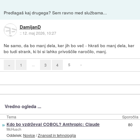
Predlagaš kaj drugega? Sem ravno med službama...
DamijanD
::
12. maj 2026, 10:27
Ne samo, da bo manj dela, ker jih bo več - hkrati bo manj dela, ker
bo tudi strank, ki bi si lahko privoščile naročilo, manj.
...
5
»
«
1
3
4
Vredno ogleda ...
Tema
Sporočila
»
Kdo bo vzdrževal COBOL? Anthropic: Claude
80
McHusch
Oddelek:
Novice
/
Znanost in tehnologija