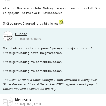
AI bo družba prosperitete. Nobenemu ne bo več treba delati. Delo
bo opcijsko. Za zabavo in kratkočasenje!
Sliši se preveč nerealno da bi bilo res
Blinder
::
1. maj 2026, 16:36
Še github pada dol ker je preveč prometa na njemu zaradi AI:
https://github.blog/news-insights/compa...
https://github.blog/wp-content/uploads/...
https://github.blog/wp-content/uploads/...
The main driver is a rapid change in how software is being built.
Since the second half of December 2025, agentic development
workflows have accelerated sharply
Meiniken2
::
1. maj 2026, 17:00