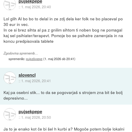
pujsekpepe
::
1. maj 2026, 20:40
Lol glih AI bo bo to delal in ze zdj dela ker folk ne bo placeval po
30 eur in vec.
In ce si brez sihta al pa z gnilim sihtom ti noben bog ne pomagal
kaj sel psihiater/terapevt. Pomoje bo se psihatre zamenjala in na
koncu predpisovala tablete
Zgodovina sprememb…
spremenilo:
pujsekpepe
(
1. maj 2026 ob 20:41
)
slovencl
::
1. maj 2026, 20:41
Kaj pa osebni stik... to da se pogovarjaš s strojem zna bit še bolj
depresivno...
pujsekpepe
::
1. maj 2026, 20:50
Ja to je enako kot če bi šel h kurbi a? Mogoče potem bolje lokalni