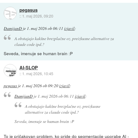
pegasus
::
1. maj 2026, 09:20
DamijanD
je
1. maj 2026 ob 06:11
izjavil
:
A obstajajo kakšne brezplačne oz. preizkusne alternative za
claude code ipd.?
Seveda, imenuje se human brain :P
AI-SLOP
::
1. maj 2026, 10:45
pegasus
je
1. maj 2026 ob 09:20
izjavil
:
DamijanD
je
1. maj 2026 ob 06:11
izjavil
:
A obstajajo kakšne brezplačne oz. preizkusne
alternative za claude code ipd.?
Seveda, imenuje se human brain :P
To je pričakovan problem, ko pride do segmentacije uporabe AI -