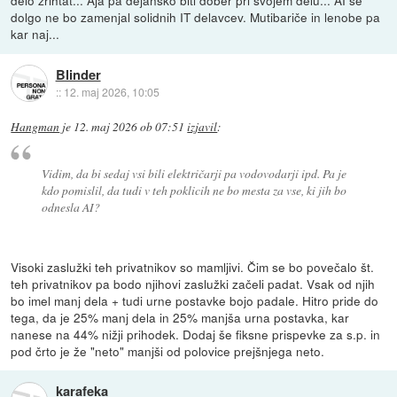
delo zrihtat... Aja pa dejansko biti dober pri svojem delu... AI še
dolgo ne bo zamenjal solidnih IT delavcev. Mutibariče in lenobe pa
kar naj...
Blinder
::
12. maj 2026, 10:05
Hangman
je
12. maj 2026 ob 07:51
izjavil
:
Vidim, da bi sedaj vsi bili električarji pa vodovodarji ipd. Pa je
kdo pomislil, da tudi v teh poklicih ne bo mesta za vse, ki jih bo
odnesla AI?
Visoki zaslužki teh privatnikov so mamljivi. Čim se bo povečalo št.
teh privatnikov pa bodo njihovi zaslužki začeli padat. Vsak od njih
bo imel manj dela + tudi urne postavke bojo padale. Hitro pride do
tega, da je 25% manj dela in 25% manjša urna postavka, kar
nanese na 44% nižji prihodek. Dodaj še fiksne prispevke za s.p. in
pod črto je že "neto" manjši od polovice prejšnjega neto.
karafeka