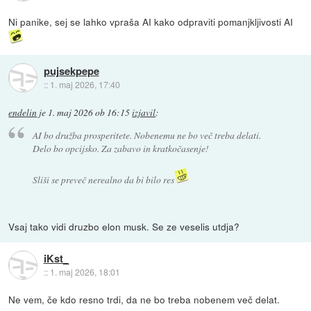
Ni panike, sej se lahko vpraša AI kako odpraviti pomanjkljivosti AI
pujsekpepe
::
1. maj 2026, 17:40
endelin
je
1. maj 2026 ob 16:15
izjavil
:
AI bo družba prosperitete. Nobenemu ne bo več treba delati.
Delo bo opcijsko. Za zabavo in kratkočasenje!
Sliši se preveč nerealno da bi bilo res
Vsaj tako vidi druzbo elon musk. Se ze veselis utdja?
iKst_
::
1. maj 2026, 18:01
Ne vem, če kdo resno trdi, da ne bo treba nobenem več delat.