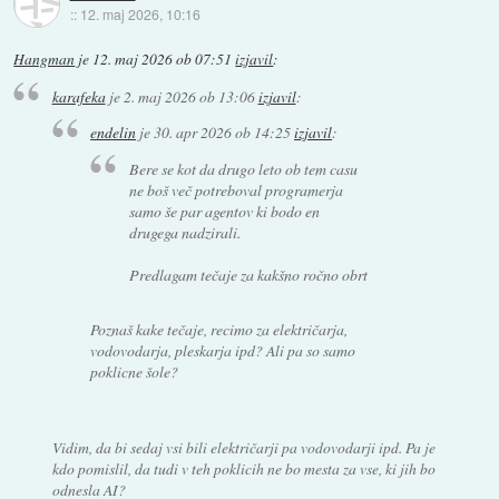
::
12. maj 2026, 10:16
Hangman
je
12. maj 2026 ob 07:51
izjavil
:
karafeka
je
2. maj 2026 ob 13:06
izjavil
:
endelin
je
30. apr 2026 ob 14:25
izjavil
:
Bere se kot da drugo leto ob tem casu
ne boš več potreboval programerja
samo še par agentov ki bodo en
drugega nadzirali.
Predlagam tečaje za kakšno ročno obrt
Poznaš kake tečaje, recimo za električarja,
vodovodarja, pleskarja ipd? Ali pa so samo
poklicne šole?
Vidim, da bi sedaj vsi bili električarji pa vodovodarji ipd. Pa je
kdo pomislil, da tudi v teh poklicih ne bo mesta za vse, ki jih bo
odnesla AI?