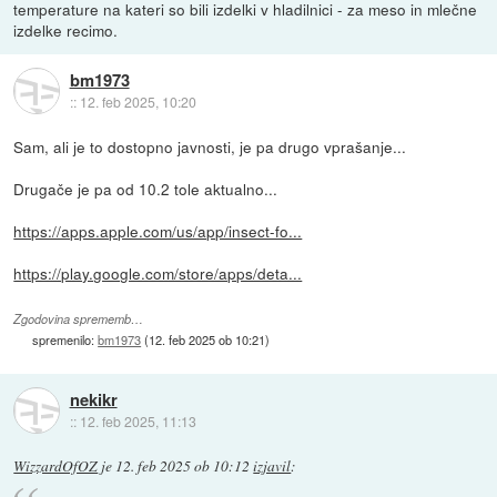
temperature na kateri so bili izdelki v hladilnici - za meso in mlečne
izdelke recimo.
bm1973
::
12. feb 2025, 10:20
Sam, ali je to dostopno javnosti, je pa drugo vprašanje...
Drugače je pa od 10.2 tole aktualno...
https://apps.apple.com/us/app/insect-fo...
https://play.google.com/store/apps/deta...
Zgodovina sprememb…
spremenilo:
bm1973
(
12. feb 2025 ob 10:21
)
nekikr
::
12. feb 2025, 11:13
WizzardOfOZ
je
12. feb 2025 ob 10:12
izjavil
: