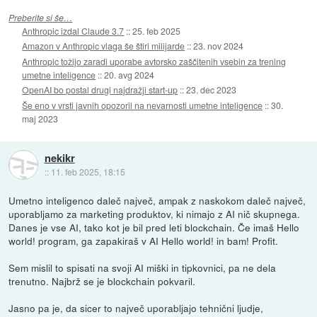
Preberite si še…
Anthropic izdal Claude 3.7
::
25. feb 2025
Amazon v Anthropic vlaga še štiri milijarde
::
23. nov 2024
Anthropic tožijo zaradi uporabe avtorsko zaščitenih vsebin za trening
umetne inteligence
::
20. avg 2024
OpenAI bo postal drugi najdražji start-up
::
23. dec 2023
Še eno v vrsti javnih opozoril na nevarnosti umetne inteligence
::
30.
maj 2023
nekikr
::
11. feb 2025, 18:15
Umetno inteligenco daleč največ, ampak z naskokom daleč največ,
uporabljamo za marketing produktov, ki nimajo z AI nič skupnega.
Danes je vse AI, tako kot je bil pred leti blockchain. Če imaš Hello
world! program, ga zapakiraš v AI Hello world! in bam! Profit.
Sem mislil to spisati na svoji AI miški in tipkovnici, pa ne dela
trenutno. Najbrž se je blockchain pokvaril.
Jasno pa je, da sicer to največ uporabljajo tehnični ljudje,