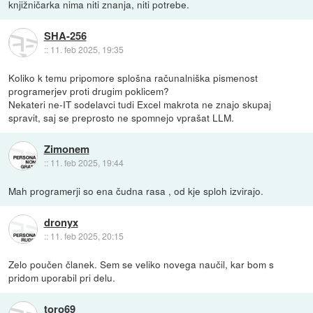
knjižničarka nima niti znanja, niti potrebe.
SHA-256
::
11. feb 2025, 19:35
Koliko k temu pripomore splošna računalniška pismenost
programerjev proti drugim poklicem?
Nekateri ne-IT sodelavci tudi Excel makrota ne znajo skupaj
spravit, saj se preprosto ne spomnejo vprašat LLM.
Zimonem
::
11. feb 2025, 19:44
Mah programerji so ena čudna rasa , od kje sploh izvirajo.
dronyx
::
11. feb 2025, 20:15
Zelo poučen članek. Sem se veliko novega naučil, kar bom s
pridom uporabil pri delu.
toro69