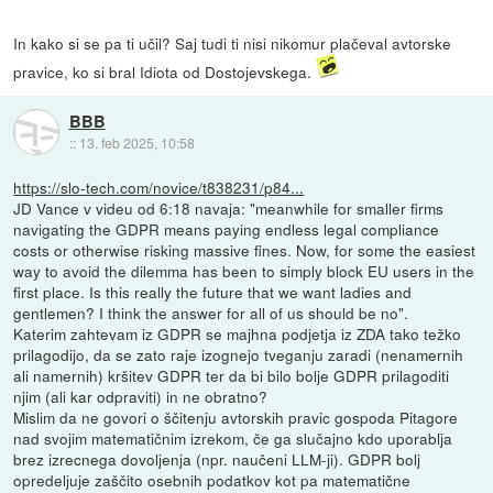
In kako si se pa ti učil? Saj tudi ti nisi nikomur plačeval avtorske
pravice, ko si bral Idiota od Dostojevskega.
BBB
::
13. feb 2025, 10:58
https://slo-tech.com/novice/t838231/p84...
JD Vance v videu od 6:18 navaja: "meanwhile for smaller firms
navigating the GDPR means paying endless legal compliance
costs or otherwise risking massive fines. Now, for some the easiest
way to avoid the dilemma has been to simply block EU users in the
first place. Is this really the future that we want ladies and
gentlemen? I think the answer for all of us should be no".
Katerim zahtevam iz GDPR se majhna podjetja iz ZDA tako težko
prilagodijo, da se zato raje izognejo tveganju zaradi (nenamernih
ali namernih) kršitev GDPR ter da bi bilo bolje GDPR prilagoditi
njim (ali kar odpraviti) in ne obratno?
Mislim da ne govori o ščitenju avtorskih pravic gospoda Pitagore
nad svojim matematičnim izrekom, če ga slučajno kdo uporablja
brez izrecnega dovoljenja (npr. naučeni LLM-ji). GDPR bolj
opredeljuje zaščito osebnih podatkov kot pa matematične