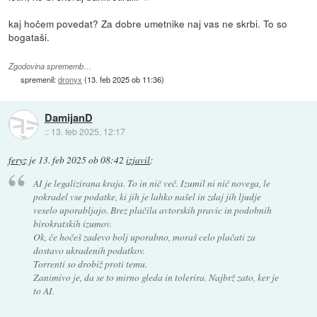
kaj hočem povedat? Za dobre umetnike naj vas ne skrbi. To so
bogataši.
Zgodovina sprememb…
spremenil:
dronyx
(
13. feb 2025 ob 11:36
)
DamijanD
::
13. feb 2025, 12:17
feryz
je
13. feb 2025 ob 08:42
izjavil
:
AI je legalizirana kraja. To in nič več. Izumil ni nič novega, le
pokradel vse podatke, ki jih je lahko našel in zdaj jih ljudje
veselo uporabljajo. Brez plačila avtorskih pravic in podobnih
birokratskih izumov.
Ok, če hočeš zadevo bolj uporabno, moraš celo plačati za
dostavo ukradenih podatkov.
Torrenti so drobiž proti temu.
Zanimivo je, da se to mirno gleda in tolerira. Najbrž zato, ker je
to AI.