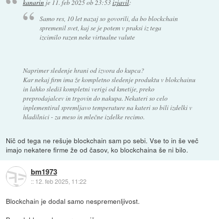
kanarin
je
11. feb 2025 ob 23:53
izjavil
:
Samo res, 10 let nazaj so govorili, da bo blockchain
spremenil svet, kaj se je potem v praksi iz tega
izcimilo razen neke virtualne valute
Naprimer sledenje hrani od izvora do kupca?
Kar nekaj firm ima že kompletno sledenje produktu v blokchainu
in lahko slediš kompletni verigi od kmetije, preko
preprodajalcev in trgovin do nakupa. Nekateri so celo
inplementiral spremljavo temperature na kateri so bili izdelki v
hladilnici - za meso in mlečne izdelke recimo.
Nič od tega ne rešuje blockchain sam po sebi. Vse to in še več
imajo nekatere firme že od časov, ko blockchaina še ni bilo.
bm1973
::
12. feb 2025, 11:22
Blockchain je dodal samo nespremenljivost.