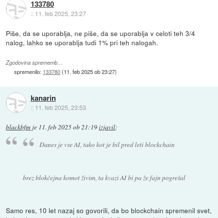
133780
::
11. feb 2025, 23:27
Piše, da se uporablja, ne piše, da se uporablja v celoti teh 3/4
nalog, lahko se uporablja tudi 1% pri teh nalogah.
Zgodovina sprememb…
spremenilo:
133780
(
11. feb 2025 ob 23:27
)
kanarin
::
11. feb 2025, 23:53
blackbfm
je
11. feb 2025 ob 21:19
izjavil
:
Danes je vse AI, tako kot je bil pred leti blockchain
brez blokčejna komot živim, ta kvazi AI bi pa že fajn pogrešal
Samo res, 10 let nazaj so govorili, da bo blockchain spremenil svet,