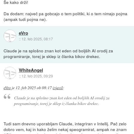
Še kako drži!
Da dodam: največ pa gobcajo o tem politiki, ki o tem nimajo pojma
(ampak tudi pojma ne).
eVro
::
12. feb 2025, 08:17
Claude je na splošno znan kot eden od boljših AI orodij za
programiranje, torej je sklep iz članka bikov drekec.
WhiteAngel
::
12. feb 2025, 09:29
eVro
je
12. feb 2025 ob 08:17
izjavil
:
Claude je na splošno znan kot eden od boljših AI orodij za
programiranje, torej je sklep iz članka bikov drekec.
Tudi sam dnevno uporabljam Claude, integriran v Intellij. Pač zelo
dobro vem, kaj in kako želim nekaj speogramirat, ampak ne znam