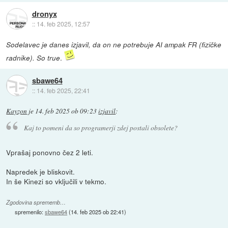
dronyx
::
14. feb 2025, 12:57
Sodelavec je danes izjavil, da on ne potrebuje AI ampak FR (fizičke
.
radnike). So true
sbawe64
::
14. feb 2025, 22:41
Kayzon
je
14. feb 2025 ob 09:23
izjavil
:
Kaj to pomeni da so programerji zdej postali obsolete?
Vprašaj ponovno čez 2 leti.
Napredek je bliskovit.
In še Kinezi so vključili v tekmo.
Zgodovina sprememb…
spremenilo:
sbawe64
(
14. feb 2025 ob 22:41
)