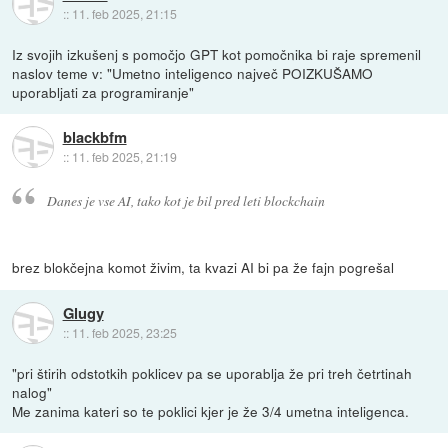
::
11. feb 2025, 21:15
Iz svojih izkušenj s pomočjo GPT kot pomočnika bi raje spremenil
naslov teme v: "Umetno inteligenco največ POIZKUŠAMO
uporabljati za programiranje"
blackbfm
::
11. feb 2025, 21:19
Danes je vse AI, tako kot je bil pred leti blockchain
brez blokčejna komot živim, ta kvazi AI bi pa že fajn pogrešal
Glugy
::
11. feb 2025, 23:25
"pri štirih odstotkih poklicev pa se uporablja že pri treh četrtinah
nalog"
Me zanima kateri so te poklici kjer je že 3/4 umetna inteligenca.