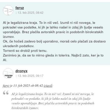
feryz
::
13. feb 2025, 08:42
AI je legalizirana kraja. To in nič več. Izumil ni nič novega, le
pokradel vse podatke, ki jih je lahko našel in zdaj jih ljudje veselo
uporabljajo. Brez plačila avtorskih pravic in podobnih birokratskih
izumov.
Ok, če hočeš zadevo bolj uporabno, moraš celo plačati za dostavo
ukradenih podatkov.
Torrenti so drobiž proti temu.
Zanimivo je, da se to mirno gleda in tolerira. Najbrž zato, ker je to
AI.
dronyx
::
13. feb 2025, 09:17
feryz
je
13. feb 2025 ob 08:42
izjavil
:
AI je legalizirana kraja. To in nič več. Izumil ni nič novega, le
pokradel vse podatke, ki jih je lahko našel in zdaj jih ljudje
veselo uporabljajo. Brez plačila avtorskih pravic in podobnih
birokratskih izumov.