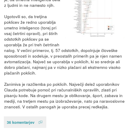
z ljudmi in ne namesto njih.
Ugotovili so, da tretjina
poklicev že redno uporablja
umetno inteligenco (torej pri
vsaj četrtini opravil), pri štirih
odstotkih poklicev pa se
uporablja že pri treh četrtinah
nalog. V večini primerov, tj. 57 odstotkih, dopolnjuje človeške
sposobnosti in sodeluje, v preostalih primerih pa je njen namen
avtomatizacija. Največ se uporablja v poklicih, ki so srednje ali
dobro plačani, najmanj pa v nizko plačani ali ekstremno visoko
plačanih poklicih.
Zanimiva je razčlemba po poklicih. Največji delež uporabnikov
Clauda potrebuje pomoč pri računalniških opravilih, zlasti pri
pisanju kode. Na drugem mestu je oblikovanje, šport, zabava in
mediji, na tretjem mestu pa izobraževanje, nato pa naravoslovne
znanosti. V ostalih panogah je uporaba precej redkejša.
36 komentarjev