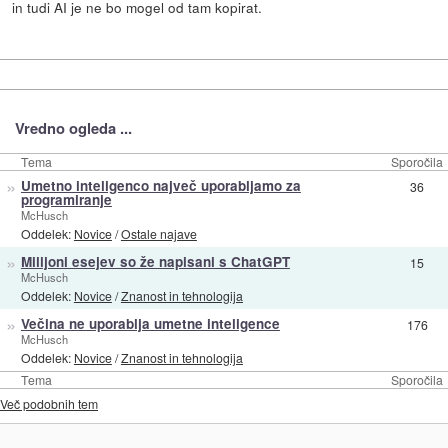
in tudi AI je ne bo mogel od tam kopirat.
Vredno ogleda ...
Tema
Sporočila
»
Umetno inteligenco največ uporabljamo za
36
programiranje
McHusch
Oddelek:
Novice
/
Ostale najave
»
Milijoni esejev so že napisani s ChatGPT
15
McHusch
Oddelek:
Novice
/
Znanost in tehnologija
»
Večina ne uporablja umetne inteligence
176
McHusch
Oddelek:
Novice
/
Znanost in tehnologija
Tema
Sporočila
Več podobnih tem