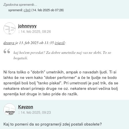
Zgodovina sprememb…
spremenil:
c3p0
(
14. feb 2025 ob 07:28
)
johnnyyy
::
14. feb 2025, 08:26
dronyx
je
13. feb 2025 ob 11:35
izjavil
:
kaj hočem povedat? Za dobre umetnike naj vas ne skrbi. To so
bogataši.
Ni fora toliko o "dobrih" umetnikih, ampak o navadah ljudi. Ti si
lahko še ne vem kako "dober performer" a če te ljudje ne bodo
spremljali boš bolj "tanko piskal". Pri umetnosti je pač trik, da se
nekatere stvari primejo druge ne oz. nekatere stvari večina bolj
spremlja kot druge in tako pride do razlik.
Kayzon
::
14. feb 2025, 09:23
Kaj to pomeni da so programerji zdej postali obsolete?