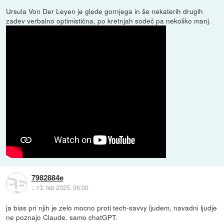
Ursula Von Der Leyen je glede gornjega in še nekaterih drugih
zadev verbalno optimistična, po kretnjah sodeč pa nekoliko manj.
7982884e
::
13. feb 2025, 06:00
ja bias pri njih je zelo mocno proti tech-savvy ljudem, navadni ljudje
ne poznajo Claude, samo chatGPT.