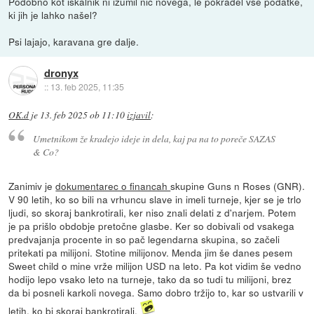
Podobno kot iskalnik ni izumil nič novega, le pokradel vse podatke,
ki jih je lahko našel?
Psi lajajo, karavana gre dalje.
dronyx
::
13. feb 2025, 11:35
OK.d
je
13. feb 2025 ob 11:10
izjavil
:
Umetnikom že kradejo ideje in dela, kaj pa na to poreče SAZAS
& Co?
Zanimiv je
dokumentarec o financah
skupine Guns n Roses (GNR).
V 90 letih, ko so bili na vrhuncu slave in imeli turneje, kjer se je trlo
ljudi, so skoraj bankrotirali, ker niso znali delati z d'narjem. Potem
je pa prišlo obdobje pretočne glasbe. Ker so dobivali od vsakega
predvajanja procente in so pač legendarna skupina, so začeli
pritekati pa milijoni. Stotine milijonov. Menda jim še danes pesem
Sweet child o mine vrže milijon USD na leto. Pa kot vidim še vedno
hodijo lepo vsako leto na turneje, tako da so tudi tu milijoni, brez
da bi posneli karkoli novega. Samo dobro tržijo to, kar so ustvarili v
letih, ko bi skoraj bankrotirali.