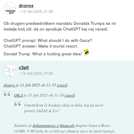
dronyx
::
13. feb 2025, 21:28
Ob drugem predsedniškem mandatu Donalda Trumpa se mi
čedalje bolj zdi, da on sprašuje ChatGPT kaj naj naredi.
ChatGPT prompt: What should I do with Gaza?
ChatGPT answer: Make it tourist resort.
Donald Trump: What a fucking great idea!
c3p0
::
14. feb 2025, 07:26
dronyx
je
13. feb 2025 ob 11:35
izjavil
:
OK.d
je
13. feb 2025 ob 11:10
izjavil
:
Umetnikom že kradejo ideje in dela, kaj pa na to
poreče SAZAS & Co?
Zanimiv je
dokumentarec o financah
skupine Guns n Roses
(GNR). V 90 letih, ko so bili na vrhuncu slave in imeli turneje,