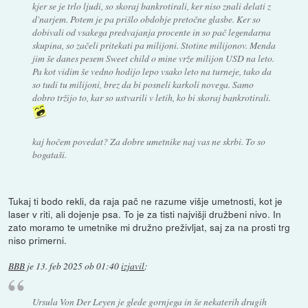
kjer se je trlo ljudi, so skoraj bankrotirali, ker niso znali delati z
d'narjem. Potem je pa prišlo obdobje pretočne glasbe. Ker so
dobivali od vsakega predvajanja procente in so pač legendarna
skupina, so začeli pritekati pa milijoni. Stotine milijonov. Menda
jim še danes pesem Sweet child o mine vrže milijon USD na leto.
Pa kot vidim še vedno hodijo lepo vsako leto na turneje, tako da
so tudi tu milijoni, brez da bi posneli karkoli novega. Samo
dobro tržijo to, kar so ustvarili v letih, ko bi skoraj bankrotirali.
kaj hočem povedat? Za dobre umetnike naj vas ne skrbi. To so
bogataši.
Tukaj ti bodo rekli, da raja pač ne razume višje umetnosti, kot je
laser v riti, ali dojenje psa. To je za tisti najvišji družbeni nivo. In
zato moramo te umetnike mi družno preživljat, saj za na prosti trg
niso primerni.
BBB
je
13. feb 2025 ob 01:40
izjavil
:
Ursula Von Der Leyen je glede gornjega in še nekaterih drugih