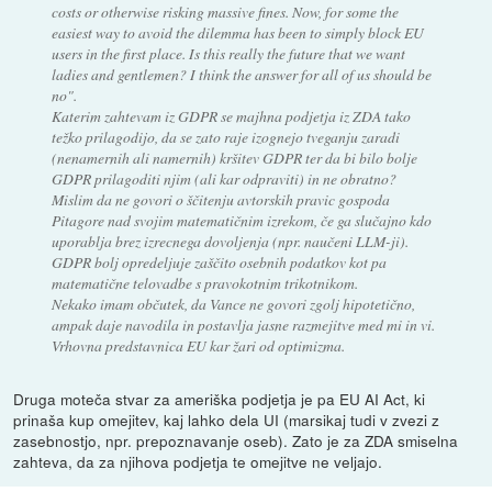
costs or otherwise risking massive fines. Now, for some the
easiest way to avoid the dilemma has been to simply block EU
users in the first place. Is this really the future that we want
ladies and gentlemen? I think the answer for all of us should be
no".
Katerim zahtevam iz GDPR se majhna podjetja iz ZDA tako
težko prilagodijo, da se zato raje izognejo tveganju zaradi
(nenamernih ali namernih) kršitev GDPR ter da bi bilo bolje
GDPR prilagoditi njim (ali kar odpraviti) in ne obratno?
Mislim da ne govori o ščitenju avtorskih pravic gospoda
Pitagore nad svojim matematičnim izrekom, če ga slučajno kdo
uporablja brez izrecnega dovoljenja (npr. naučeni LLM-ji).
GDPR bolj opredeljuje zaščito osebnih podatkov kot pa
matematične telovadbe s pravokotnim trikotnikom.
Nekako imam občutek, da Vance ne govori zgolj hipotetično,
ampak daje navodila in postavlja jasne razmejitve med mi in vi.
Vrhovna predstavnica EU kar žari od optimizma.
Druga moteča stvar za ameriška podjetja je pa EU AI Act, ki
prinaša kup omejitev, kaj lahko dela UI (marsikaj tudi v zvezi z
zasebnostjo, npr. prepoznavanje oseb). Zato je za ZDA smiselna
zahteva, da za njihova podjetja te omejitve ne veljajo.