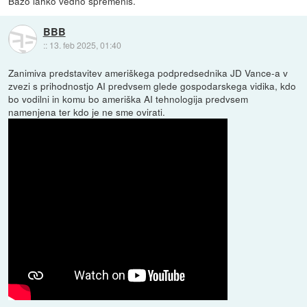
Bazo lahko vedno spremeniš.
BBB
::
13. feb 2025, 01:40
Zanimiva predstavitev ameriškega podpredsednika JD Vance-a v
zvezi s prihodnostjo AI predvsem glede gospodarskega vidika, kdo
bo vodilni in komu bo ameriška AI tehnologija predvsem
namenjena ter kdo je ne sme ovirati.