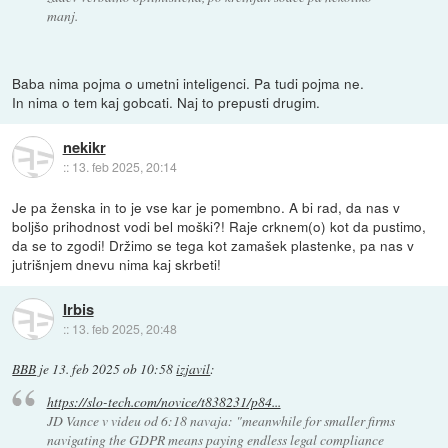
manj.
Baba nima pojma o umetni inteligenci. Pa tudi pojma ne.
In nima o tem kaj gobcati. Naj to prepusti drugim.
nekikr
::
13. feb 2025, 20:14
Je pa ženska in to je vse kar je pomembno. A bi rad, da nas v
boljšo prihodnost vodi bel moški?! Raje crknem(o) kot da pustimo,
da se to zgodi! Držimo se tega kot zamašek plastenke, pa nas v
jutrišnjem dnevu nima kaj skrbeti!
Irbis
::
13. feb 2025, 20:48
BBB
je
13. feb 2025 ob 10:58
izjavil
:
https://slo-tech.com/novice/t838231/p84...
JD Vance v videu od 6:18 navaja: "meanwhile for smaller firms
navigating the GDPR means paying endless legal compliance