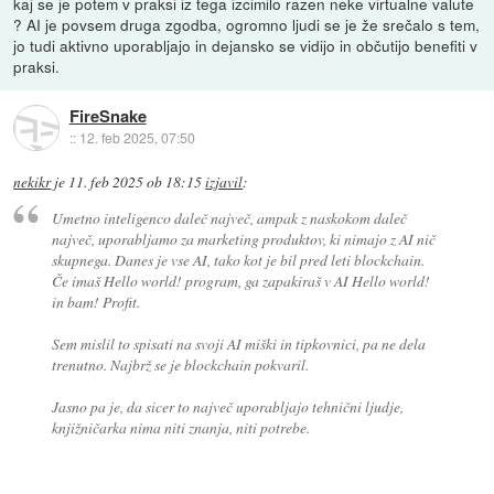
kaj se je potem v praksi iz tega izcimilo razen neke virtualne valute
? AI je povsem druga zgodba, ogromno ljudi se je že srečalo s tem,
jo tudi aktivno uporabljajo in dejansko se vidijo in občutijo benefiti v
praksi.
FireSnake
::
12. feb 2025, 07:50
nekikr
je
11. feb 2025 ob 18:15
izjavil
:
Umetno inteligenco daleč največ, ampak z naskokom daleč
največ, uporabljamo za marketing produktov, ki nimajo z AI nič
skupnega. Danes je vse AI, tako kot je bil pred leti blockchain.
Če imaš Hello world! program, ga zapakiraš v AI Hello world!
in bam! Profit.
Sem mislil to spisati na svoji AI miški in tipkovnici, pa ne dela
trenutno. Najbrž se je blockchain pokvaril.
Jasno pa je, da sicer to največ uporabljajo tehnični ljudje,
knjižničarka nima niti znanja, niti potrebe.