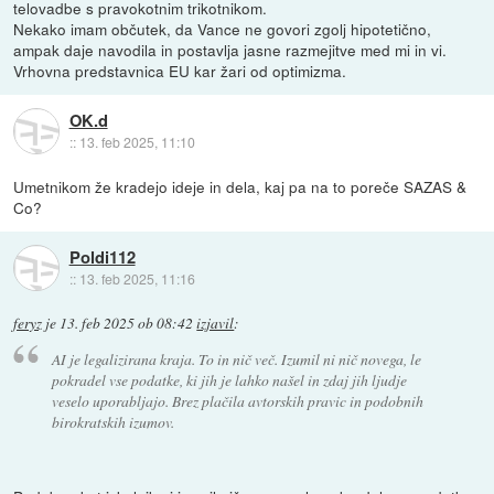
telovadbe s pravokotnim trikotnikom.
Nekako imam občutek, da Vance ne govori zgolj hipotetično,
ampak daje navodila in postavlja jasne razmejitve med mi in vi.
Vrhovna predstavnica EU kar žari od optimizma.
OK.d
::
13. feb 2025, 11:10
Umetnikom že kradejo ideje in dela, kaj pa na to poreče SAZAS &
Co?
Poldi112
::
13. feb 2025, 11:16
feryz
je
13. feb 2025 ob 08:42
izjavil
:
AI je legalizirana kraja. To in nič več. Izumil ni nič novega, le
pokradel vse podatke, ki jih je lahko našel in zdaj jih ljudje
veselo uporabljajo. Brez plačila avtorskih pravic in podobnih
birokratskih izumov.