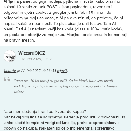
APIja na pamet od goja, nodejs, pythona in rusta, kako pravilno
spisati 10 vrstic za nek POST z json payloadom, razpakirati
odgovor in ujeti napake. Z googlanjem bi rabil 10 minut, da
prilagodim na moj use case, z AI pa dve minuti, da preletim, če ni
napisal kakšne neumnosti. To plus pisanje unit testov. Tam AI
blesti. Dati AIju napisati večji kos kode (class s 100+ vrstic kode),
pa postane neberljiv za moj okus. Manjka konsistenca in komentarji
na pravih mestih.
WizzardOfOZ
::
12. feb 2025, 10:12
kanarin
je
11. feb 2025 ob 23:53
izjavil
:
Samo res, 10 let nazaj so govorili, da bo blockchain spremenil
svet, kaj se je potem v praksi iz tega izcimilo razen neke virtualne
valute
Naprimer sledenje hrani od izvora do kupca?
Kar nekaj firm ima že kompletno sledenje produktu v blokchainu in
lahko slediš kompletni verigi od kmetije, preko preprodajalcev in
trgovin do nakupa. Nekateri so celo inplementiral spremljavo