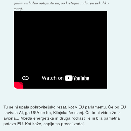
zadev verbalno optimistična, po kretnjah sodeč pa nekoliko
manj.
Tu se ni upala pokroviteljsko režat, kot v EU parlamentu. Če bo EU
zavirala AI, ga USA ne bo, Kitajska še manj. Če to ni vidno že iz
aviona... Morda energetska in druga "odrast" le ni bila pametna
poteza EU. Kot kaže, capljamo precej zadaj.