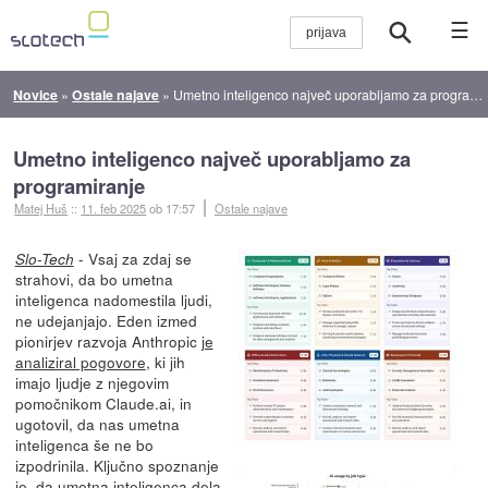
☰
Novice
»
Ostale najave
»
Umetno inteligenco največ uporabljamo za programiranje
Umetno inteligenco največ uporabljamo za
programiranje
Matej Huš
::
11. feb 2025
ob 17:57
Ostale najave
- Vsaj za zdaj se
Slo-Tech
strahovi, da bo umetna
inteligenca nadomestila ljudi,
ne udejanjajo. Eden izmed
pionirjev razvoja Anthropic
je
analiziral pogovore
, ki jih
imajo ljudje z njegovim
pomočnikom Claude.ai, in
ugotovil, da nas umetna
inteligenca še ne bo
izpodrinila. Ključno spoznanje
je, da umetna inteligenca dela