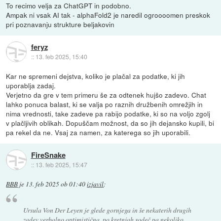
To recimo velja za ChatGPT in podobno.
Ampak ni vsak AI tak - alphaFold2 je naredil ogroooomen preskok
pri poznavanju strukture beljakovin
feryz
::
13. feb 2025, 15:40
Kar ne spremeni dejstva, koliko je plačal za podatke, ki jih
uporablja zadaj.
Verjetno da gre v tem primeru še za odtenek hujšo zadevo. Chat
lahko ponuca balast, ki se valja po raznih družbenih omrežjih in
nima vrednosti, take zadeve pa rabijo podatke, ki so na voljo zgolj
v plačljivih oblikah. Dopuščam možnost, da so jih dejansko kupili, bi
pa rekel da ne. Vsaj za namen, za katerega so jih uporabili.
FireSnake
::
13. feb 2025, 15:47
BBB
je
13. feb 2025 ob 01:40
izjavil
:
Ursula Von Der Leyen je glede gornjega in še nekaterih drugih
zadev verbalno optimistična, po kretnjah sodeč pa nekoliko