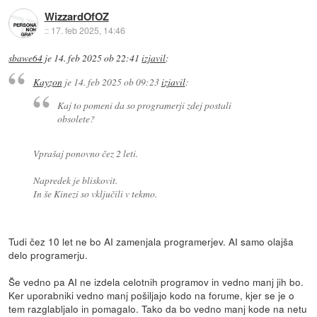
WizzardOfOZ
::
17. feb 2025, 14:46
sbawe64
je
14. feb 2025 ob 22:41
izjavil
:
Kayzon
je
14. feb 2025 ob 09:23
izjavil
:
Kaj to pomeni da so programerji zdej postali
obsolete?
Vprašaj ponovno čez 2 leti.
Napredek je bliskovit.
In še Kinezi so vključili v tekmo.
Tudi čez 10 let ne bo AI zamenjala programerjev. AI samo olajša
delo programerju.
Še vedno pa AI ne izdela celotnih programov in vedno manj jih bo.
Ker uporabniki vedno manj pošiljajo kodo na forume, kjer se je o
tem razglabljalo in pomagalo. Tako da bo vedno manj kode na netu