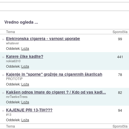
Vredno ogleda ...
Tema
Sporočila
»
Elektronska cigareta - varnost uporabe
99
whatever
Oddelek:
Loža
»
Katere čike kadite?
441
nokia6310
Oddelek:
Loža
»
Kajenje in "sporne" grožnje na cigaretnih škatlicah
78
PROTOTIP
Oddelek:
Loža
»
Kakšen odnos imate do cigaret ? / Kdo od vas kadi...
82
mrTwelveTrees
Oddelek:
Loža
»
KAJENJE PRI 13-TIH???
94
#13
Oddelek:
Loža
Tema
Sporočila