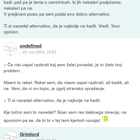
kadi, pač pa je tema o osmrtnicah, ki jih nekateri podpiramo,
nekateri pa ne.
V prejšnem postu pa sem podal eno dobro alternativo.
Ti si navedel alternativo, da je najbolje ne kadit. Vredi. Your
opinion.
undefined
::
25. nov 2003, 18:23
> Če nisi uspel razbrati kaj sem želel povedat, je to čisto tvoj
problem.
Nisem to rekel. Rekel sem, da nisem uspel razbrati, ali kadiš, ali
ne. Vem, da ni on-topic, je zgolj stransko vprašanje.
> Ti si navedel alternativo, da je najbolje ne kadit.
Kje točno sem to navedel? Sicer sem res takšnega mnenja, ne
spomnim pa se, da bi to v tej temi kjerkoli navajal.
Grimlord