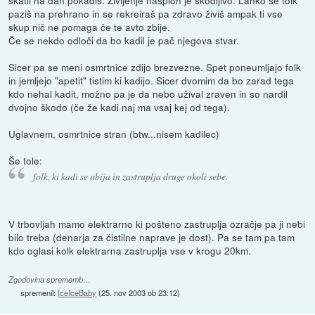
škatli na dan pokadiš. Življenje nasploh je škodljivo. Lahko še tolk
paziš na prehrano in se rekreiraš pa zdravo živiš ampak ti vse
skup nič ne pomaga če te avto zbije.
Če se nekdo odloči da bo kadil je pač njegova stvar.
Sicer pa se meni osmrtnice zdijo brezvezne. Spet poneumljajo folk
in jemljejo "apetit" tistim ki kadijo. Sicer dvomim da bo zarad tega
kdo nehal kadit, možno pa je da nebo užival zraven in so nardil
dvojno škodo (če že kadi naj ma vsaj kej od tega).
Uglavnem, osmrtnice stran (btw...nisem kadilec)
Še tole:
folk, ki kadi se ubija in zastruplja druge okoli sebe.
V trbovljah mamo elektrarno ki pošteno zastruplja ozračje pa ji nebi
bilo treba (denarja za čistilne naprave je dost). Pa se tam pa tam
kdo oglasi kolk elektrarna zastruplja vse v krogu 20km.
Zgodovina sprememb…
spremenil:
IceIceBaby
(
25. nov 2003 ob 23:12
)