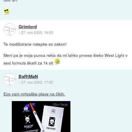
Grimlord
::
27. nov 2003, 16:03
Te modificirane nalepke so zakon!
Meni pa je moja punca rekla da mi lahko prnese šteko West Light v
sexi formula škatli za 1k sit
BaRtMaN
::
27. nov 2003, 17:02
Evo vam mrtvaške glave na čikih.