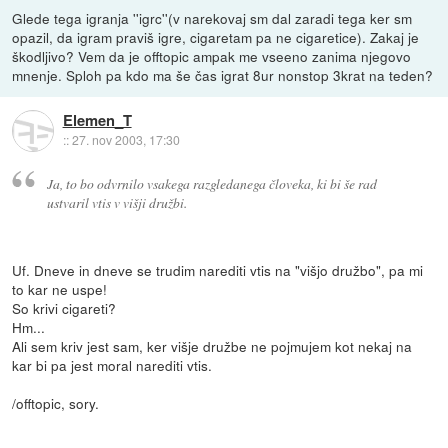
Glede tega igranja ''igrc''(v narekovaj sm dal zaradi tega ker sm
opazil, da igram praviš igre, cigaretam pa ne cigaretice). Zakaj je
škodljivo? Vem da je offtopic ampak me vseeno zanima njegovo
mnenje. Sploh pa kdo ma še čas igrat 8ur nonstop 3krat na teden?
Elemen_T
::
27. nov 2003, 17:30
Ja, to bo odvrnilo vsakega razgledanega človeka, ki bi še rad
ustvaril vtis v višji družbi.
Uf. Dneve in dneve se trudim narediti vtis na "višjo družbo", pa mi
to kar ne uspe!
So krivi cigareti?
Hm...
Ali sem kriv jest sam, ker višje družbe ne pojmujem kot nekaj na
kar bi pa jest moral narediti vtis.
/offtopic, sory.