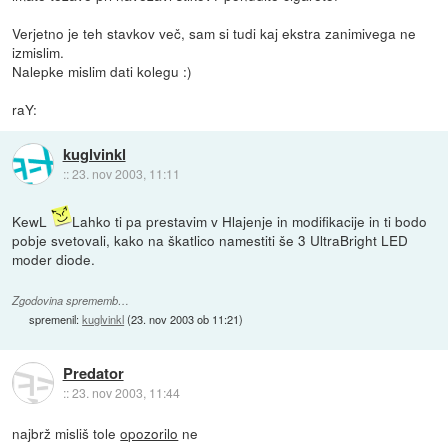
Verjetno je teh stavkov več, sam si tudi kaj ekstra zanimivega ne
izmislim.
Nalepke mislim dati kolegu :)
raY:
kuglvinkl
::
23. nov 2003, 11:11
KewL
Lahko ti pa prestavim v Hlajenje in modifikacije in ti bodo
pobje svetovali, kako na škatlico namestiti še 3 UltraBright LED
moder diode.
Zgodovina sprememb…
spremenil:
kuglvinkl
(
23. nov 2003 ob 11:21
)
Predator
::
23. nov 2003, 11:44
najbrž misliš tole
opozorilo
ne