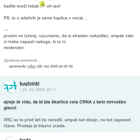
kadite sveži tobak
oh-jea!
PS: to o adetivih je samo kaplica v morje...
---
prosim ne izzivaj. razumemo, da si strasten nekadilec, ampak zato
ni treba napasti nekoga, ki to ni.
moderator.
Zgodovina sprememb…
spremenilo:
trillian
(
26. nov 2003 ob 00:18
)
kuglvinkl
::
25. nov 2003, 22:11
ajraje bi vidu, da bi bla škatlica cela ČRNA z belo mrtvaško
glavo!
IIRC so to pred leti že naredili, ampak kot dizajn, ne kot zapoved
ržave. Prodaja je blazno zrasla.
ferdo