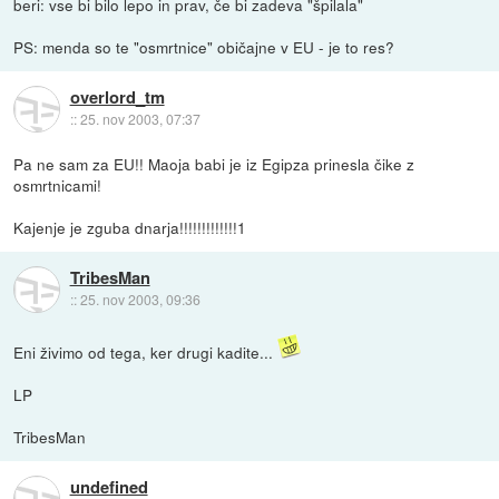
beri: vse bi bilo lepo in prav, če bi zadeva "špilala"
PS: menda so te "osmrtnice" običajne v EU - je to res?
overlord_tm
::
25. nov 2003, 07:37
Pa ne sam za EU!! Maoja babi je iz Egipza prinesla čike z
osmrtnicami!
Kajenje je zguba dnarja!!!!!!!!!!!!!1
TribesMan
::
25. nov 2003, 09:36
Eni živimo od tega, ker drugi kadite...
LP
TribesMan
undefined