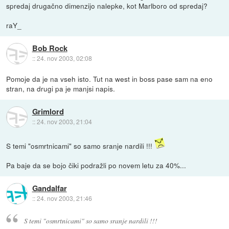
spredaj drugačno dimenzijo nalepke, kot Marlboro od spredaj?
raY_
Bob Rock
::
24. nov 2003, 02:08
Pomoje da je na vseh isto. Tut na west in boss pase sam na eno
stran, na drugi pa je manjsi napis.
Grimlord
::
24. nov 2003, 21:04
S temi "osmrtnicami" so samo sranje nardili !!!
Pa baje da se bojo čiki podražli po novem letu za 40%...
Gandalfar
::
24. nov 2003, 21:46
S temi "osmrtnicami" so samo sranje nardili !!!