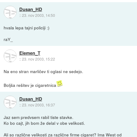
Dusan_HD
::
23. nov 2003, 14:50
hvala lepa tajni policiji :)
raY_
Elemen_T
::
23. nov 2003, 15:22
Na eno stran marličev ti oglasi ne sedejo.
Boljša rešitev je cigaretnica
Dusan_HD
::
23. nov 2003, 16:37
Jaz sem predvsem rabil tiste stavke.
Ko bo cajt, jih bom že delal v obe velikosti.
Ali so različne velikosti za različne firme cigaret? Ima West od