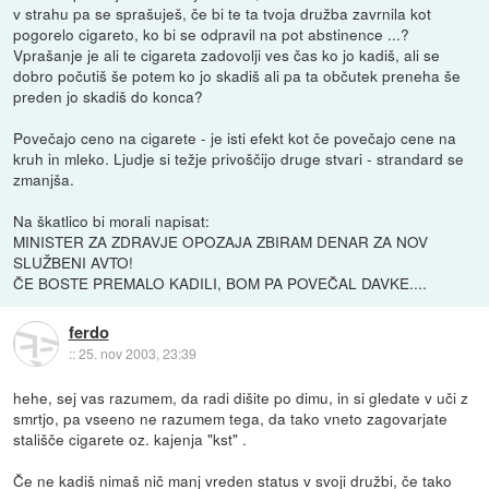
v strahu pa se sprašuješ, če bi te ta tvoja družba zavrnila kot
pogorelo cigareto, ko bi se odpravil na pot abstinence ...?
Vprašanje je ali te cigareta zadovolji ves čas ko jo kadiš, ali se
dobro počutiš še potem ko jo skadiš ali pa ta občutek preneha še
preden jo skadiš do konca?
Povečajo ceno na cigarete - je isti efekt kot če povečajo cene na
kruh in mleko. Ljudje si težje privoščijo druge stvari - strandard se
zmanjša.
Na škatlico bi morali napisat:
MINISTER ZA ZDRAVJE OPOZAJA ZBIRAM DENAR ZA NOV
SLUŽBENI AVTO!
ČE BOSTE PREMALO KADILI, BOM PA POVEČAL DAVKE....
ferdo
::
25. nov 2003, 23:39
hehe, sej vas razumem, da radi dišite po dimu, in si gledate v uči z
smrtjo, pa vseeno ne razumem tega, da tako vneto zagovarjate
stališče cigarete oz. kajenja "kst" .
Če ne kadiš nimaš nič manj vreden status v svoji družbi, če tako