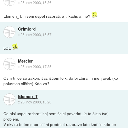
::
25. nov 2003, 15:36
Elemen_T, nisem uspel razbrati, a ti kadiš al ne?
Grimlord
::
25. nov 2003, 15:57
LOL
Mercier
::
25. nov 2003, 17:35
Osmrtnice so zakon. Jaz iščem folk, da bi zbiral in menjaval. (ko
pokemon sličice) Kdo za?
Elemen_T
::
25. nov 2003, 18:20
Če nisi uspel razbrati kaj sem želel povedat, je to čisto tvoj
problem.
V okviru te teme pa niti ni predmet razprave kdo kadi in kdo ne