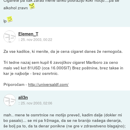
alkohol zravn
lp
Elemen_T
::
25. nov 2003, 00:22
Za vse kadilce, ki menite, da je cena cigaret danes že nemogoča.
Tri tedne nazaj sem kupil 6 zavojčkov cigaret Marlboro za ceno
malo več kot 81USD (cca 16.000SIT) Brez poštnine, brez takse in
kar je najbolje - brez osmrtnic.
Priporočam -
http://universaldf.com/
ali3n
::
25. nov 2003, 02:06
mah.. mene te osmrtnice ne motijo preveč, kadim dalje (dokler mi
bo pasalo)... se mi pa fržmaga, da se ne branijo našega denarja,
še bolj pa to, da ta denar ponikne (ne gre v zdravstveno blagajno);