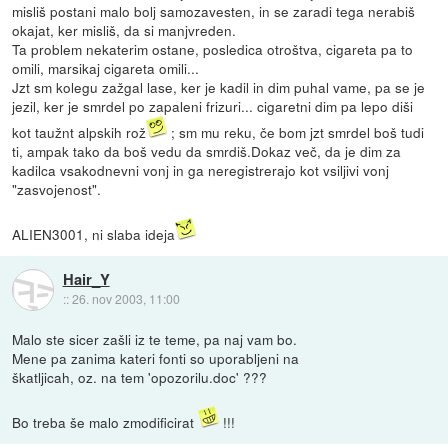
misliš postani malo bolj samozavesten, in se zaradi tega nerabiš
okajat, ker misliš, da si manjvreden.
Ta problem nekaterim ostane, posledica otroštva, cigareta pa to
omili, marsikaj cigareta omili...
Jzt sm kolegu zažgal lase, ker je kadil in dim puhal vame, pa se je
jezil, ker je smrdel po zapaleni frizuri... cigaretni dim pa lepo diši
kot taužnt alpskih rož
; sm mu reku, če bom jzt smrdel boš tudi
ti, ampak tako da boš vedu da smrdiš.Dokaz več, da je dim za
kadilca vsakodnevni vonj in ga neregistrerajo kot vsiljivi vonj
"zasvojenost".
ALIEN3001, ni slaba ideja
Hair_Y
::
26. nov 2003, 11:00
Malo ste sicer zašli iz te teme, pa naj vam bo.
Mene pa zanima kateri fonti so uporabljeni na
škatljicah, oz. na tem 'opozorilu.doc' ???
Bo treba še malo zmodificirat
!!!