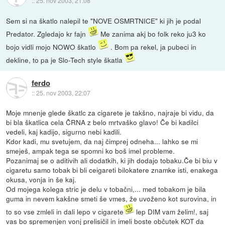
::
25. nov 2003, 21:08
Sem si na škatlo nalepil te "NOVE OSMRTNICE" ki jih je podal
Predator. Zgledajo kr fajn
Me zanima akj bo folk reko ju3 ko
bojo vidli mojo NOWO škatlo
. Bom pa rekel, ja pubeci in
dekline, to pa je Slo-Tech style škatla
ferdo
::
25. nov 2003, 22:07
Moje mnenje glede škatlc za cigarete je takšno, najraje bi vidu, da
bi bla škatlica cela ČRNA z belo mrtvaško glavo! Če bi kadilci
vedeli, kaj kadijo, sigurno nebi kadili.
Kdor kadi, mu svetujem, da naj čimprej odneha... lahko se mi
smeješ, ampak tega se spomni ko boš imel probleme.
Pozanimaj se o aditivih ali dodatkih, ki jih dodajo tobaku.Če bi biu v
cigaretu samo tobak bi bli ceigareti bilokatere znamke isti, enakega
okusa, vonja in še kaj.
Od mojega kolega stric je delu v tobačni,... med tobakom je bila
guma in nevem kakšne smeti še vmes, že uvoženo kot surovina, in
to so vse zmleli in dali lepo v cigarete
lep DIM vam želim!, saj
vas bo spremenjen vonj prelisičil in imeli boste občutek KOT da