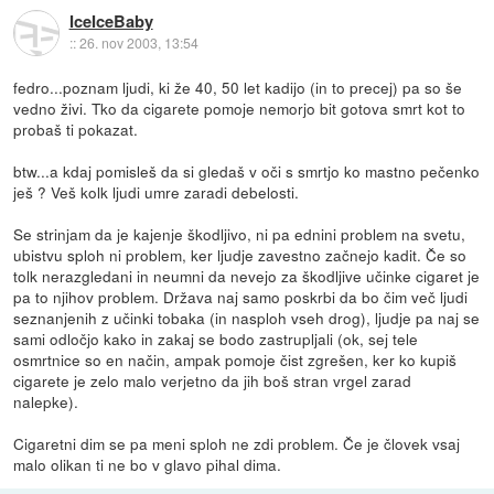
IceIceBaby
::
26. nov 2003, 13:54
fedro...poznam ljudi, ki že 40, 50 let kadijo (in to precej) pa so še
vedno živi. Tko da cigarete pomoje nemorjo bit gotova smrt kot to
probaš ti pokazat.
btw...a kdaj pomisleš da si gledaš v oči s smrtjo ko mastno pečenko
ješ ? Veš kolk ljudi umre zaradi debelosti.
Se strinjam da je kajenje škodljivo, ni pa ednini problem na svetu,
ubistvu sploh ni problem, ker ljudje zavestno začnejo kadit. Če so
tolk nerazgledani in neumni da nevejo za škodljive učinke cigaret je
pa to njihov problem. Država naj samo poskrbi da bo čim več ljudi
seznanjenih z učinki tobaka (in nasploh vseh drog), ljudje pa naj se
sami odločjo kako in zakaj se bodo zastrupljali (ok, sej tele
osmrtnice so en način, ampak pomoje čist zgrešen, ker ko kupiš
cigarete je zelo malo verjetno da jih boš stran vrgel zarad
nalepke).
Cigaretni dim se pa meni sploh ne zdi problem. Če je človek vsaj
malo olikan ti ne bo v glavo pihal dima.