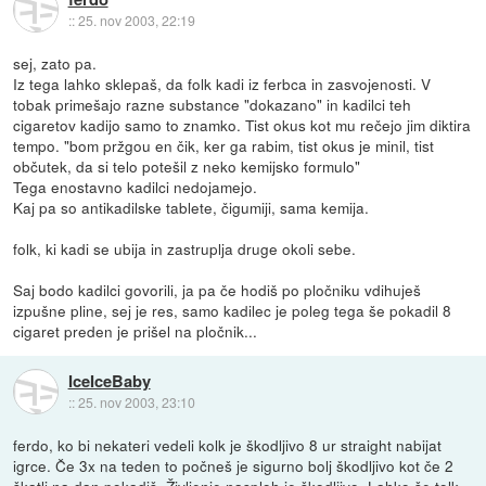
::
25. nov 2003, 22:19
sej, zato pa.
Iz tega lahko sklepaš, da folk kadi iz ferbca in zasvojenosti. V
tobak primešajo razne substance "dokazano" in kadilci teh
cigaretov kadijo samo to znamko. Tist okus kot mu rečejo jim diktira
tempo. "bom pržgou en čik, ker ga rabim, tist okus je minil, tist
občutek, da si telo potešil z neko kemijsko formulo"
Tega enostavno kadilci nedojamejo.
Kaj pa so antikadilske tablete, čigumiji, sama kemija.
folk, ki kadi se ubija in zastruplja druge okoli sebe.
Saj bodo kadilci govorili, ja pa če hodiš po pločniku vdihuješ
izpušne pline, sej je res, samo kadilec je poleg tega še pokadil 8
cigaret preden je prišel na pločnik...
IceIceBaby
::
25. nov 2003, 23:10
ferdo, ko bi nekateri vedeli kolk je škodljivo 8 ur straight nabijat
igrce. Če 3x na teden to počneš je sigurno bolj škodljivo kot če 2