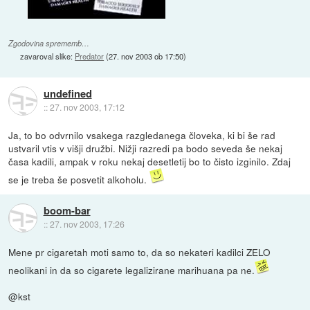
Zgodovina sprememb…
zavaroval slike:
Predator
(
27. nov 2003 ob 17:50
)
undefined
::
27. nov 2003, 17:12
Ja, to bo odvrnilo vsakega razgledanega človeka, ki bi še rad
ustvaril vtis v višji družbi. Nižji razredi pa bodo seveda še nekaj
časa kadili, ampak v roku nekaj desetletij bo to čisto izginilo. Zdaj
se je treba še posvetit alkoholu.
boom-bar
::
27. nov 2003, 17:26
Mene pr cigaretah moti samo to, da so nekateri kadilci ZELO
neolikani in da so cigarete legalizirane marihuana pa ne.
@kst