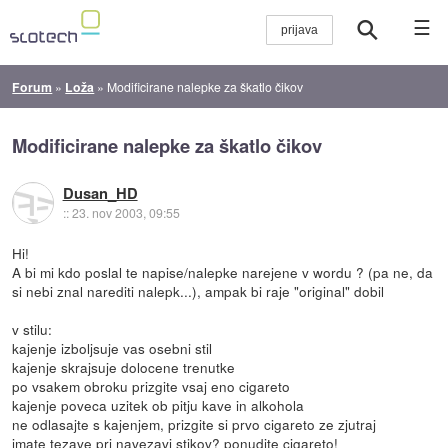
☰
Forum
»
Loža
»
Modificirane nalepke za škatlo čikov
Modificirane nalepke za škatlo čikov
Dusan_HD
::
23. nov 2003, 09:55
Hi!
A bi mi kdo poslal te napise/nalepke narejene v wordu ? (pa ne, da
si nebi znal narediti nalepk...), ampak bi raje "original" dobil
v stilu:
kajenje izboljsuje vas osebni stil
kajenje skrajsuje dolocene trenutke
po vsakem obroku prizgite vsaj eno cigareto
kajenje poveca uzitek ob pitju kave in alkohola
ne odlasajte s kajenjem, prizgite si prvo cigareto ze zjutraj
imate tezave pri navezavi stikov? ponudite cigareto!