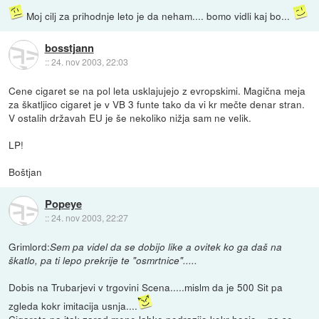
Moj cilj za prihodnje leto je da neham.... bomo vidli kaj bo...
bosstjann
::
24. nov 2003, 22:03
Cene cigaret se na pol leta usklajujejo z evropskimi. Magična meja
za škatljico cigaret je v VB 3 funte tako da vi kr mečte denar stran.
V ostalih državah EU je še nekoliko nižja sam ne velik.
LP!
Boštjan
Popeye
::
24. nov 2003, 22:27
Grimlord:
Sem pa videl da se dobijo like a ovitek ko ga daš na
škatlo, pa ti lepo prekrije te "osmrtnice".....
Dobis na Trubarjevi v trgovini Scena.....mislm da je 500 Sit pa
zgleda kokr imitacija usnja....
Cigarete pa itak zarad mene lahko podrazijo kokr hocjo....pa se