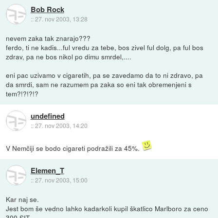
Bob Rock
::
27. nov 2003, 13:28
nevem zaka tak znarajo???
ferdo, ti ne kadis...ful vredu za tebe, bos zivel ful dolg, pa ful bos
zdrav, pa ne bos nikol po dimu smrdel,....
eni pac uzivamo v cigaretih, pa se zavedamo da to ni zdravo, pa
da smrdi, sam ne razumem pa zaka so eni tak obremenjeni s
tem?!?!?!?
undefined
::
27. nov 2003, 14:20
V Nemčiji se bodo cigareti podražili za 45%.
Elemen_T
::
27. nov 2003, 15:00
Kar naj se.
Jest bom še vedno lahko kadarkoli kupil škatlico Marlboro za ceno
300 SIT