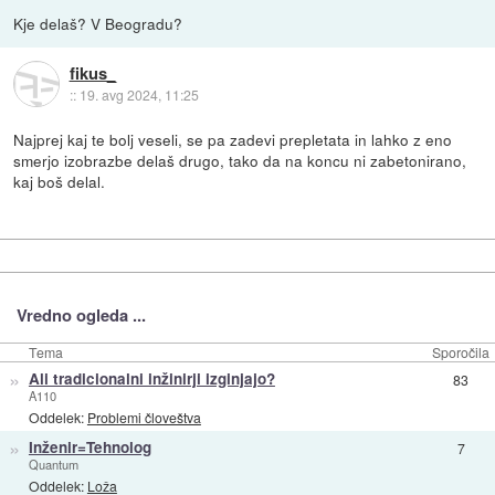
Kje delaš? V Beogradu?
fikus_
::
19. avg 2024, 11:25
Najprej kaj te bolj veseli, se pa zadevi prepletata in lahko z eno
smerjo izobrazbe delaš drugo, tako da na koncu ni zabetonirano,
kaj boš delal.
Vredno ogleda ...
Tema
Sporočila
»
Ali tradicionalni inžinirji izginjajo?
83
A110
Oddelek:
Problemi človeštva
»
Inženir=Tehnolog
7
Quantum
Oddelek:
Loža