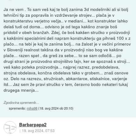
Ja ne vem . To sam veš kaj te bolj zanima 3d modelirniki ali si bolj
tehnični tip za popravila in vzdrževanje strojev... plača je v
konstrukterstvu verjetno večja.. v mediani... kot konstrukter lahko
delaš tudi od doma... odvisno je od tega kakšno znanje boš
pridobil v obeh branžah. Zdej, če boš kakšen stručko v proizvodnji
s kakšnimi specialnimi deli napram konstrukterju ga pihneš 100 x z
plačo... na tebi je kaj te zanima bolj... na žalost je v večini primerov
v Sloveniji realnost takšna da v proizvodnji niso bog ve kakšne
plače... razen spet , da greš za sebe... to se sam odločiš... po
drugi strani je proizvodno strojništvo fajn, ker se spoznaš s stroji...
veš kako poteka proizvodnja... najprej razrez, predobdelava,
strojna obdelava, končna obdelava tako v grobem... znaš osnove
oz. Delo na razrezu, stružnicah, abkantarce, stiskalnice, varjenje
itd... Jaz sem že pravi stručko v tem, čeravno bodo nekateri tukaj
drugega mnenja...
Zgodovina sprememb…
spremenilo:
miha98
(
18. avg 2024 ob 20:10
)
Barbarpapa2
::
19. avg 2024, 07:53