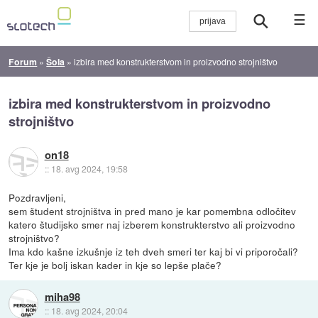
☰
Forum
»
Šola
»
izbira med konstrukterstvom in proizvodno strojništvo
izbira med konstrukterstvom in proizvodno
strojništvo
on18
::
18. avg 2024, 19:58
Pozdravljeni,
sem študent strojništva in pred mano je kar pomembna odločitev
katero študijsko smer naj izberem konstrukterstvo ali proizvodno
strojništvo?
Ima kdo kašne izkušnje iz teh dveh smeri ter kaj bi vi priporočali?
Ter kje je bolj iskan kader in kje so lepše plače?
miha98
::
18. avg 2024, 20:04