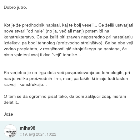
Dobro jutro.
Kot je že predhodnik napisal, kaj te bolj veseli... Če želiš ustvarjati
nove stvari "od nule" (no ja, več ali manj) potem idi na
konstrukterstvo. Če pa želiš biti zraven neposredno pri nastajanju
izdelkov, pa bodi tehnolog (proizvodno strojništvo). Se ba obe veji
vedno prepletata, v resničnosti nič strojniškega ne nastane, če
nista vpleteni vsaj ti dve "veji" tehnike...
Pa verjetno je na trgu dela več povpraševanja po tehnologih, pri
nas je veliko proizvodnih firm, manj pa takih, ki imajo tudi lasten
razvoj - konstrukcijo...
O tem se da ogromno pisat tako, da bom zaključil zdaj, moram
delat it...
Jože
miha98
::
19. avg 2024, 10:22