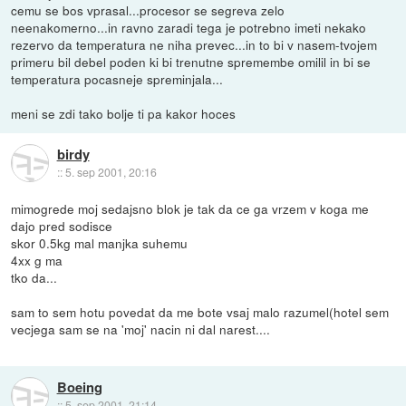
cemu se bos vprasal...procesor se segreva zelo
neenakomerno...in ravno zaradi tega je potrebno imeti nekako
rezervo da temperatura ne niha prevec...in to bi v nasem-tvojem
primeru bil debel poden ki bi trenutne spremembe omilil in bi se
temperatura pocasneje spreminjala...
meni se zdi tako bolje ti pa kakor hoces
birdy
::
5. sep 2001, 20:16
mimogrede moj sedajsno blok je tak da ce ga vrzem v koga me
dajo pred sodisce
skor 0.5kg mal manjka suhemu
4xx g ma
tko da...
sam to sem hotu povedat da me bote vsaj malo razumel(hotel sem
vecjega sam se na 'moj' nacin ni dal narest....
Boeing
::
5. sep 2001, 21:14