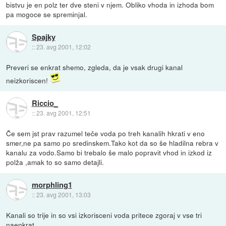
bistvu je en polz ter dve steni v njem. Obliko vhoda in izhoda bom
pa mogoce se spreminjal.
Spajky
::
23. avg 2001, 12:02
Preveri se enkrat shemo, zgleda, da je vsak drugi kanal
neizkoriscen!
Riccio_
::
23. avg 2001, 12:51
Če sem jst prav razumel teče voda po treh kanalih hkrati v eno
smer,ne pa samo po sredinskem.Tako kot da so še hladilna rebra v
kanalu za vodo.Samo bi trebalo še malo popravit vhod in izkod iz
polža ,amak to so samo detajli.
morphling1
::
23. avg 2001, 13:03
Kanali so trije in so vsi izkorisceni voda pritece zgoraj v vse tri
naenkrat.