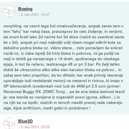
Boeing
::
3. sep 2001, 19:47
morphling: ne vzemi tega kot omalovaževanje, ampak zares sem v
tem "fahu" kar nekaj časa, pravzaprav že celo življenje, in verjemi,
da znam brati tako 2d načrte kot 3d skice (načrti so zaenkrat samo
še v 2d), ampak pri moji najboljši volji nisem mogel odkriti kote za
debelino podna bloka oz. višino stene... zato ponavljam še enkrat:
nariši oz. iz risbe izpelji 2d triris bloka in pokrova, mi ga pošlji na
majl in dobiš ga narejenega v 14 dneh, spoliranega do visokega
sijaja, in kot že rečeno, testiranega 48 ur pri 3 bar. Po želji lahko
dobiš še ultrazvočno sliko stika sten kanalov bloka na pokrov... in
zakaj sem tako prepričan, da bo dihtalo: ker enak princip tesnenja
uporabljajo tudi modelarski motorji na metanol in ricinus, ki imajo v
SP tekmovalnih izvedenkah moč tudi do 4KM pri 3.5 ccm (primer:
Novarossi Buggy RX .25WC Torq)... pa še ena slaba lastnost tesnil
je: vsa tesnila so narejena iz organskih snovi (guma, silikon...) in
na njih se na toplih, vlažnih in temnih mestih precej rade naberejo
alge, kljub antifrizom, modri galici in podobnem !
Blue3D
::
3. sep 2001, 20:33