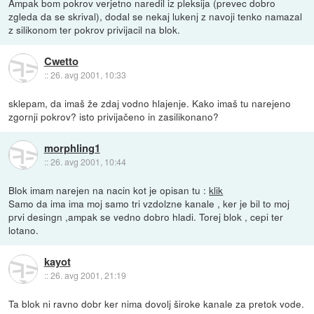
Ampak bom pokrov verjetno naredil iz pleksija (prevec dobro
zgleda da se skrival), dodal se nekaj lukenj z navoji tenko namazal
z silikonom ter pokrov privijacil na blok.
Cwetto
::
26. avg 2001, 10:33
sklepam, da imaš že zdaj vodno hlajenje. Kako imaš tu narejeno
zgornji pokrov? isto privijačeno in zasilikonano?
morphling1
::
26. avg 2001, 10:44
Blok imam narejen na nacin kot je opisan tu :
klik
Samo da ima ima moj samo tri vzdolzne kanale , ker je bil to moj
prvi desingn ,ampak se vedno dobro hladi. Torej blok , cepi ter
lotano.
kayot
::
26. avg 2001, 21:19
Ta blok ni ravno dobr ker nima dovolj široke kanale za pretok vode.