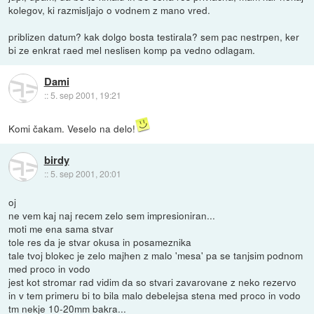
kolegov, ki razmisljajo o vodnem z mano vred.
priblizen datum? kak dolgo bosta testirala? sem pac nestrpen, ker
bi ze enkrat raed mel neslisen komp pa vedno odlagam.
Dami
::
5. sep 2001, 19:21
Komi čakam. Veselo na delo!
birdy
::
5. sep 2001, 20:01
oj
ne vem kaj naj recem zelo sem impresioniran...
moti me ena sama stvar
tole res da je stvar okusa in posameznika
tale tvoj blokec je zelo majhen z malo 'mesa' pa se tanjsim podnom
med proco in vodo
jest kot stromar rad vidim da so stvari zavarovane z neko rezervo
in v tem primeru bi to bila malo debelejsa stena med proco in vodo
tm nekje 10-20mm bakra...