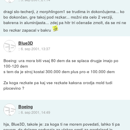
dragi slo-techerji, z morphlingom1 se trudima in dokončujema... ko
bo dokončan, gre takoj pod rezkar... možni sta celo 2 verziji,
bakrena in aluminijasta... zdej pa hitr tri očenaše zmolt, da se mi ne
bo rezkar zapacal v bakru
Blue3D
::
6. sep 2001, 13:37
Boeing: ura mora biti vsaj 80 dem da se splaca drugje imajo po
100-120 dem
s tem da je stroj kostal 300.000 dem plus pro-e 100.000 dem
Za koga rezkate pa kaj vse rezkate kaksna orodja mold tudi
plocevino ?
Boeing
::
6. sep 2001, 14:49
hja, Blue3D, takole je: za koga ti ne morem povedati, lahko ti pa
povem, da delamo podvozja za vlakce smrti za gardaland in