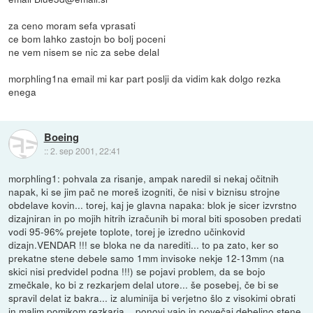
za ceno moram sefa vprasati
ce bom lahko zastojn bo bolj poceni
ne vem nisem se nic za sebe delal
morphling1na email mi kar part poslji da vidim kak dolgo rezka
enega
Boeing
::
2. sep 2001, 22:41
morphling1: pohvala za risanje, ampak naredil si nekaj očitnih
napak, ki se jim pač ne moreš izogniti, če nisi v biznisu strojne
obdelave kovin... torej, kaj je glavna napaka: blok je sicer izvrstno
dizajniran in po mojih hitrih izračunih bi moral biti sposoben predati
vodi 95-96% prejete toplote, torej je izredno učinkovid
dizajn.VENDAR !!! se bloka ne da narediti... to pa zato, ker so
prekatne stene debele samo 1mm invisoke nekje 12-13mm (na
skici nisi predvidel podna !!!) se pojavi problem, da se bojo
zmečkale, ko bi z rezkarjem delal utore... še posebej, če bi se
spravil delat iz bakra... iz aluminija bi verjetno šlo z visokimi obrati
in malim pomikom rezkarja... ponovi vajo in povečaj debelino stene