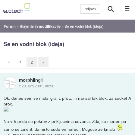
☰
Forum
»
Hlajenje in modifikacije
»
Se en vodni blok (ideja)
Se en vodni blok (ideja)
«
1
2
»
morphling1
::
23. avg 2001, 00:56
Ok, danes sem se malo igral z proE, in narisal tak blok, za socket A
proc.
Na vrh pride se pokrov z prikljucnima cevema. Zdaj se moram pa
samo se zment, da mi to cudo en naredi. Mogoce ze kmalu
zaklenil:
morphling1
(
14. sep 2001 ob 11:32
)