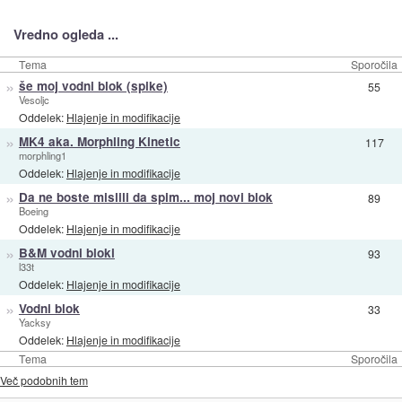
Vredno ogleda ...
Tema
Sporočila
»
še moj vodni blok (spike)
55
Vesoljc
Oddelek:
Hlajenje in modifikacije
»
MK4 aka. Morphling Kinetic
117
morphling1
Oddelek:
Hlajenje in modifikacije
»
Da ne boste mislili da spim... moj novi blok
89
Boeing
Oddelek:
Hlajenje in modifikacije
»
B&M vodni bloki
93
l33t
Oddelek:
Hlajenje in modifikacije
»
Vodni blok
33
Yacksy
Oddelek:
Hlajenje in modifikacije
Tema
Sporočila
Več podobnih tem