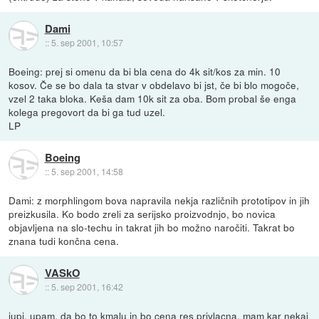
Dami
::
5. sep 2001, 10:57
Boeing: prej si omenu da bi bla cena do 4k sit/kos za min. 10
kosov. Če se bo dala ta stvar v obdelavo bi jst, če bi blo mogoče,
vzel 2 taka bloka. Keša dam 10k sit za oba. Bom probal še enga
kolega pregovort da bi ga tud uzel.
LP
Boeing
::
5. sep 2001, 14:58
Dami: z morphlingom bova napravila nekja različnih prototipov in jih
preizkusila. Ko bodo zreli za serijsko proizvodnjo, bo novica
objavljena na slo-techu in takrat jih bo možno naročiti. Takrat bo
znana tudi končna cena.
VASkO
::
5. sep 2001, 16:42
jupi, upam, da bo to kmalu in bo cena res privlacna, mam kar nekaj