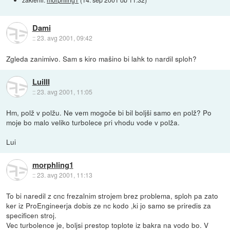
Dami
::
23. avg 2001, 09:42
Zgleda zanimivo. Sam s kiro mašino bi lahk to nardil sploh?
LuiIII
::
23. avg 2001, 11:05
Hm, polž v polžu. Ne vem mogoče bi bil boljši samo en polž? Po
moje bo malo veliko turbolece pri vhodu vode v polža.
Lui
morphling1
::
23. avg 2001, 11:13
To bi naredil z cnc frezalnim strojem brez problema, sploh pa zato
ker iz ProEngineerja dobis ze nc kodo ,ki jo samo se priredis za
specificen stroj.
Vec turbolence je, boljsi prestop toplote iz bakra na vodo bo. V