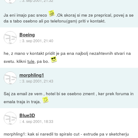
::
3. sep 2001, 21:32
Ja eni imajo pac sreco
.Ok skoraj si me ze preprical, povej a se
da s tabo osebno ali po telefonu(gsm) priti v kontakt.
Boeing
::
3. sep 2001, 21:40
he, z mano v kontakt pridit je pa ena najbolj nezahtevnih stvari na
svetu. klikni
tule
, pa bo.
morphling1
::
3. sep 2001, 21:43
Saj za email ze vem , hotel bi se osebno zment , ker prek foruma in
emala traja in traja.
Blue3D
::
4. sep 2001, 18:33
morphling1: kak si naredil to spiralo cut - extrude pa v sketcherju