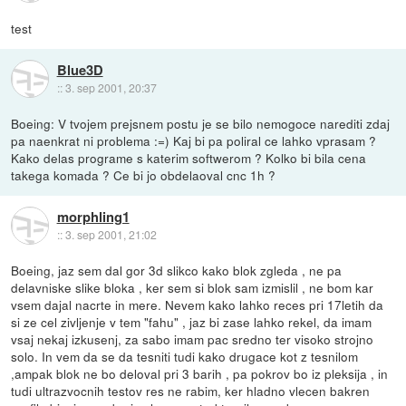
test
Blue3D
::
3. sep 2001, 20:37
Boeing: V tvojem prejsnem postu je se bilo nemogoce narediti zdaj
pa naenkrat ni problema :=) Kaj bi pa poliral ce lahko vprasam ?
Kako delas programe s katerim softwerom ? Kolko bi bila cena
takega komada ? Ce bi jo obdelaoval cnc 1h ?
morphling1
::
3. sep 2001, 21:02
Boeing, jaz sem dal gor 3d slikco kako blok zgleda , ne pa
delavniske slike bloka , ker sem si blok sam izmislil , ne bom kar
vsem dajal nacrte in mere. Nevem kako lahko reces pri 17letih da
si ze cel zivljenje v tem "fahu" , jaz bi zase lahko rekel, da imam
vsaj nekaj izkusenj, za sabo imam pac sredno ter visoko strojno
solo. In vem da se da tesniti tudi kako drugace kot z tesnilom
,ampak blok ne bo deloval pri 3 barih , pa pokrov bo iz pleksija , in
tudi ultrazvocnih testov res ne rabim, ker hladno vlecen bakren