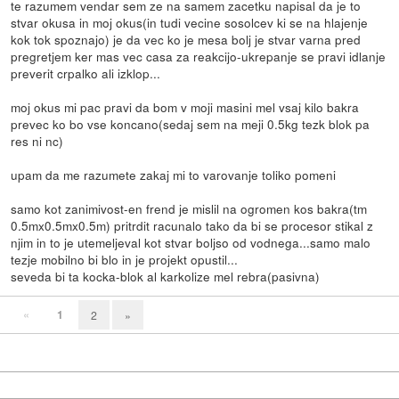
te razumem vendar sem ze na samem zacetku napisal da je to
stvar okusa in moj okus(in tudi vecine sosolcev ki se na hlajenje
kok tok spoznajo) je da vec ko je mesa bolj je stvar varna pred
pregretjem ker mas vec casa za reakcijo-ukrepanje se pravi idlanje
preverit crpalko ali izklop...
moj okus mi pac pravi da bom v moji masini mel vsaj kilo bakra
prevec ko bo vse koncano(sedaj sem na meji 0.5kg tezk blok pa
res ni nc)
upam da me razumete zakaj mi to varovanje toliko pomeni
samo kot zanimivost-en frend je mislil na ogromen kos bakra(tm
0.5mx0.5mx0.5m) pritrdit racunalo tako da bi se procesor stikal z
njim in to je utemeljeval kot stvar boljso od vodnega...samo malo
tezje mobilno bi blo in je projekt opustil...
seveda bi ta kocka-blok al karkolize mel rebra(pasivna)
«
1
2
»