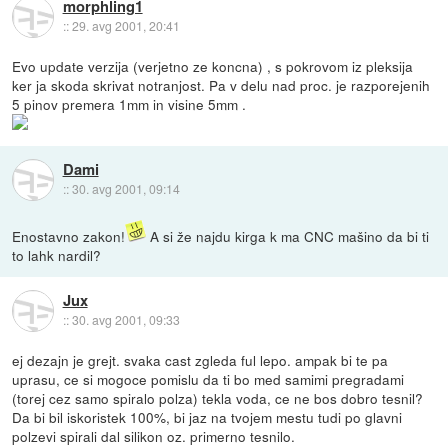
morphling1
::
29. avg 2001, 20:41
Evo update verzija (verjetno ze koncna) , s pokrovom iz pleksija
ker ja skoda skrivat notranjost. Pa v delu nad proc. je razporejenih
5 pinov premera 1mm in visine 5mm .
Dami
::
30. avg 2001, 09:14
Enostavno zakon!
A si že najdu kirga k ma CNC mašino da bi ti
to lahk nardil?
Jux
::
30. avg 2001, 09:33
ej dezajn je grejt. svaka cast zgleda ful lepo. ampak bi te pa
uprasu, ce si mogoce pomislu da ti bo med samimi pregradami
(torej cez samo spiralo polza) tekla voda, ce ne bos dobro tesnil?
Da bi bil iskoristek 100%, bi jaz na tvojem mestu tudi po glavni
polzevi spirali dal silikon oz. primerno tesnilo.