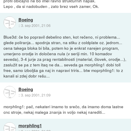
profil obicajno ne bo imel ravno strukturnih napak.
Lepo , da si nadobuden , zato brez vseh zamer, Ok.
Boeing
::
3. sep 2001, 21:06
Blue3d: če bo popravil debelino sten, kot rečeno, ni problema...
glede poliranja... spodnja stran, na stiku z coldplate oz. jedrom...
cena takega bloka bi bila, potem ko je enkrat narejen program,
umerjeno orodje in določena nula (v seriji min. 10 komadov
seveda), 3-4 jurje za prag rentabilnosti (material, človek, orodje...),
zaslužit se pa z tem itaq ne da... seveda ga morphling1 dobi toll
free, samo izboljša ga naj in napravi triris... btw moprphling1: to z
kanali si zdej dobr rešu...
Boeing
::
3. sep 2001, 21:09
morphling1: pač, nekateri imamo to srečo, da imamo doma lastne
cnc stroje, nekaj malega znanja in voljo nekaj narediti...
morphling1