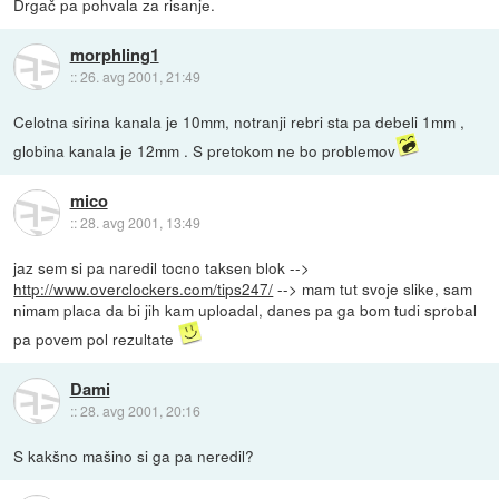
Drgač pa pohvala za risanje.
morphling1
::
26. avg 2001, 21:49
Celotna sirina kanala je 10mm, notranji rebri sta pa debeli 1mm ,
globina kanala je 12mm . S pretokom ne bo problemov
mico
::
28. avg 2001, 13:49
jaz sem si pa naredil tocno taksen blok -->
http://www.overclockers.com/tips247/
--> mam tut svoje slike, sam
nimam placa da bi jih kam uploadal, danes pa ga bom tudi sprobal
pa povem pol rezultate
Dami
::
28. avg 2001, 20:16
S kakšno mašino si ga pa neredil?