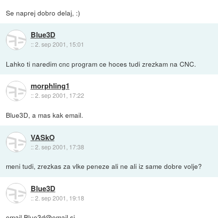
Se naprej dobro delaj, :)
Blue3D
::
2. sep 2001, 15:01
Lahko ti naredim cnc program ce hoces tudi zrezkam na CNC.
morphling1
::
2. sep 2001, 17:22
Blue3D, a mas kak email.
VASkO
::
2. sep 2001, 17:38
meni tudi, zrezkas za vlke peneze ali ne ali iz same dobre volje?
Blue3D
::
2. sep 2001, 19:18
email Blue3d@email.si