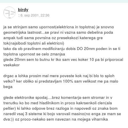
birdy
::
6. sep 2001, 22:36
ja se strinjam samo upornost(elektricna in toplotna) je snovno
geometrijska lastnost...se pravi ni vazna samo debelina poda
ampak tudi sama povrsina oz presekskozi katerega gre
tok(najsibodi toplotni ali elektricni)
tako da ob pravilnem modificiranju dobis DO 20mm poden in se ti
toplotna upornost se celo zmanjsa
glede 20mm sem to butnu kr tko sam vec koker 10 pa bi priporocal
vsekakor
drgac a lohka prosim mal mere poveste kok naj bi blo to sploh
velko? ker obliko si predstavljam 100% sam velikost me pa malo
bega
glede elektronike spodaj....brez komentarja-sem stromar in v
trenutku ko bo med hladilnikom in proco kakrsenkoli clen(ala
peltier) ki lahko odpove brez razloga in napovedi oz znaka bom
naredil vsaj 3 sisteme ki bojo varovali masino(no enga ze mam se
dva:)) oz proco-nekako sem navezan na mojega viharnika