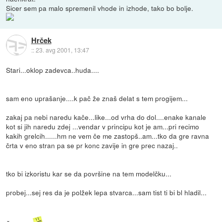
Sicer sem pa malo spremenil vhode in izhode, tako bo bolje.
Hrček
::
23. avg 2001, 13:47
Stari...oklop zadevca..huda....
sam eno uprašanje....k pač že znaš delat s tem progijem...
zakaj pa nebi naredu kače...like...od vrha do dol....enake kanale
kot si jih naredu zdej ...vendar v principu kot je am...pri recimo
kakih grelcih......hm ne vem če me zastopš..am...tko da gre ravna
črta v eno stran pa se pr konc zavije in gre prec nazaj..
tko bi izkoristu kar se da površine na tem modelčku...
probej...sej res da je polžek lepa stvarca...sam tist ti bi bl hladil...