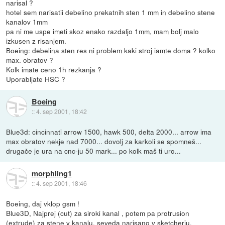
narisal ?
hotel sem narisatii debelino prekatnih sten 1 mm in debelino stene
kanalov 1mm
pa ni me uspe imeti skoz enako razdaljo 1mm, mam bolj malo
izkusen z risanjem.
Boeing: debelina sten res ni problem kaki stroj iamte doma ? kolko
max. obratov ?
Kolk imate ceno 1h rezkanja ?
Uporabljate HSC ?
Boeing
::
4. sep 2001, 18:42
Blue3d: cincinnati arrow 1500, hawk 500, delta 2000... arrow ima
max obratov nekje nad 7000... dovolj za karkoli se spomneš...
drugače je ura na cnc-ju 50 mark... po kolk maš ti uro...
morphling1
::
4. sep 2001, 18:46
Boeing, daj vklop gsm !
Blue3D, Najprej (cut) za siroki kanal , potem pa protrusion
(extrude) za stene v kanalu, seveda narisano v sketcherju.