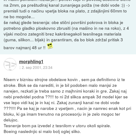
na 2mm, pa preštudiraj kanal zunanjega polža (ne dobi vode :)) ->
premisli tudi o načinu vpetja bloka na plato, z zdajšnjimi 60mm to
ne bo mogoče...
še nekaj glede tesnenja: obe stični površini pokrova in bloka je
potrebno gladko ploskovno zbrusiti (na mašino in ne na roko), z 4
vijaki močno zategniti brez kakršnegakoli tesnilnega materiala
(guma, silikon... bljak) in garantiram, da bo blok zdržal pritisk 3
barov najmanj 48 ur !!
morphling1
::
2. sep 2001, 23:34
Nisem v biznisu strojne obdelave kovin , sem pa definitivno iz te
stroke. Blok se da narediti, in je bil podoben malo manjsi ze
narejen, rezkati je treba samo z majhnimi koraki in gre. Zakaj naj
nebi predvidel podna ??!!! to ni 2d slikca ampak 3d model kjer se
vse lepo vidi kaj je in kaj ni. Zakaj zunanji kanal ne dobi vode
???!!!! Pa se kaj je narobe z vpetjem , nacin je namrec enak kot pri
bloku, ki ga imam trenutno na procesorju in je zelo mogoc ter
delujoc.
Tesnenje bom pa izvedel z tesnilom v utoru okoli spirale.
Boeing naslednjic si malo bolj oglej sliko.