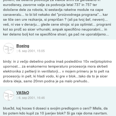
eurodisney, zavorne valje za podvozja letal 737 in 757 ter
določene dele za robota, ki sestavlja raketne module na cape
canaveralu... to bi bil nekako del "proizvodnega programa"... kar
se tiče cen ure rezkanja, si prepričan ? (ali pa tvoj šef, nevem)...
veš, ni vse v denarju... glede cene stroja: si pa optimist... programi
kot so proE so sicer vrhunski, ampak specifično neuporabni... in
ker delamo bolj kot ne specifične stvari, ga pač ne uporabljamo...
Boeing
::
6. sep 2001, 15:05
birdy: in z večjo debelino podna imaš posledično 10x večjotoplotno
upornost... za enakomerno temperaturo procesorja mora skrbeti
elektronika z peltierji in ventilatorji... v mojem primeru je to pelt na
procesorju in pelt, ki hladi vodo, ki gre v blok...tako da to je sicer
dobra ideja, samo 20mm podna je pa malo prehudo..
VASkO
::
6. sep 2001, 16:46
blue3d, kaj hoces ti doseci s svojim predlogom o ceni? Mislis, da
bo potem kdo kupil za 10 juerjev blok? Si ga raje doma navrtam.