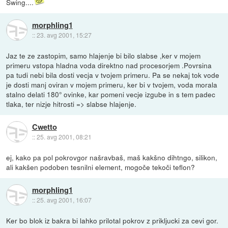
Šwing....
morphling1
::
23. avg 2001, 15:27
Jaz te ze zastopim, samo hlajenje bi bilo slabse ,ker v mojem
primeru vstopa hladna voda direktno nad procesorjem .Povrsina
pa tudi nebi bila dosti vecja v tvojem primeru. Pa se nekaj tok vode
je dosti manj oviran v mojem primeru, ker bi v tvojem, voda morala
stalno delati 180° ovinke, kar pomeni vecje izgube in s tem padec
tlaka, ter nizje hitrosti => slabse hlajenje.
Cwetto
::
25. avg 2001, 08:21
ej, kako pa pol pokrovgor našravbaš, maš kakšno dihtngo, silikon,
ali kakšen podoben tesnilni element, mogoče tekoči teflon?
morphling1
::
25. avg 2001, 16:07
Ker bo blok iz bakra bi lahko prilotal pokrov z prikljucki za cevi gor.