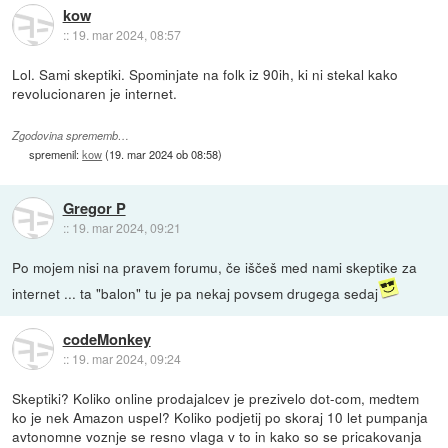
kow
::
19. mar 2024, 08:57
Lol. Sami skeptiki. Spominjate na folk iz 90ih, ki ni stekal kako
revolucionaren je internet.
Zgodovina sprememb…
spremenil:
kow
(
19. mar 2024 ob 08:58
)
Gregor P
::
19. mar 2024, 09:21
Po mojem nisi na pravem forumu, če iščeš med nami skeptike za
internet ... ta "balon" tu je pa nekaj povsem drugega sedaj
codeMonkey
::
19. mar 2024, 09:24
Skeptiki? Koliko online prodajalcev je prezivelo dot-com, medtem
ko je nek Amazon uspel? Koliko podjetij po skoraj 10 let pumpanja
avtonomne voznje se resno vlaga v to in kako so se pricakovanja