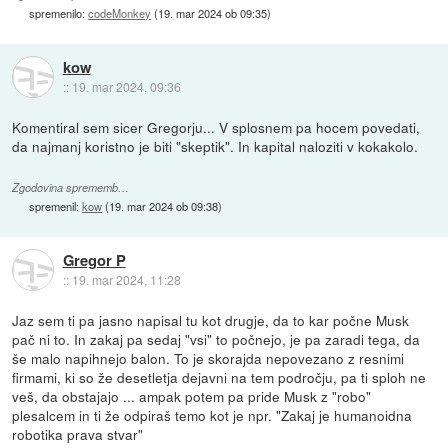
spremenilo:
codeMonkey
(
19. mar 2024 ob 09:35
)
kow
::
19. mar 2024, 09:36
Komentiral sem sicer Gregorju... V splosnem pa hocem povedati,
da najmanj koristno je biti "skeptik". In kapital naloziti v kokakolo.
Zgodovina sprememb…
spremenil:
kow
(
19. mar 2024 ob 09:38
)
Gregor P
::
19. mar 2024, 11:28
Jaz sem ti pa jasno napisal tu kot drugje, da to kar počne Musk
pač ni to. In zakaj pa sedaj "vsi" to počnejo, je pa zaradi tega, da
še malo napihnejo balon. To je skorajda nepovezano z resnimi
firmami, ki so že desetletja dejavni na tem področju, pa ti sploh ne
veš, da obstajajo ... ampak potem pa pride Musk z "robo"
plesalcem in ti že odpiraš temo kot je npr. "Zakaj je humanoidna
robotika prava stvar"