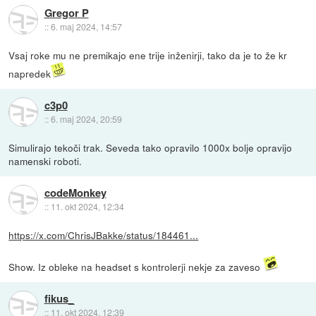
Gregor P
::
6. maj 2024, 14:57
Vsaj roke mu ne premikajo ene trije inženirji, tako da je to že kr
napredek
c3p0
::
6. maj 2024, 20:59
Simulirajo tekoči trak. Seveda tako opravilo 1000x bolje opravijo
namenski roboti.
codeMonkey
::
11. okt 2024, 12:34
https://x.com/ChrisJBakke/status/184461...
Show. Iz obleke na headset s kontrolerji nekje za zaveso
fikus_
::
11. okt 2024, 12:39