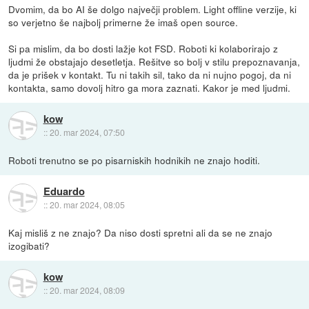
Dvomim, da bo AI še dolgo največji problem. Light offline verzije, ki
so verjetno še najbolj primerne že imaš open source.
Si pa mislim, da bo dosti lažje kot FSD. Roboti ki kolaborirajo z
ljudmi že obstajajo desetletja. Rešitve so bolj v stilu prepoznavanja,
da je prišek v kontakt. Tu ni takih sil, tako da ni nujno pogoj, da ni
kontakta, samo dovolj hitro ga mora zaznati. Kakor je med ljudmi.
kow
::
20. mar 2024, 07:50
Roboti trenutno se po pisarniskih hodnikih ne znajo hoditi.
Eduardo
::
20. mar 2024, 08:05
Kaj misliš z ne znajo? Da niso dosti spretni ali da se ne znajo
izogibati?
kow
::
20. mar 2024, 08:09