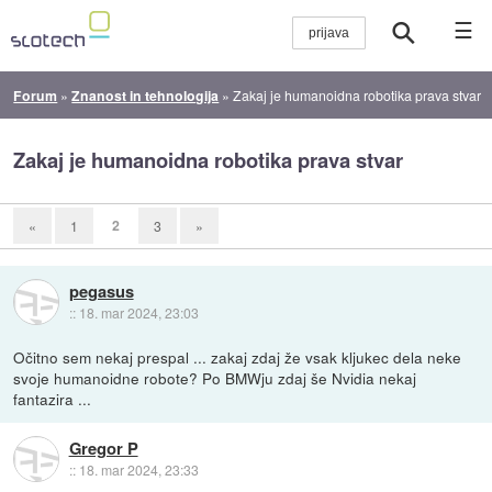
☰
Forum
»
Znanost in tehnologija
»
Zakaj je humanoidna robotika prava stvar
Zakaj je humanoidna robotika prava stvar
2
«
1
3
»
pegasus
::
18. mar 2024, 23:03
Očitno sem nekaj prespal ... zakaj zdaj že vsak kljukec dela neke
svoje humanoidne robote? Po BMWju zdaj še Nvidia nekaj
fantazira ...
Gregor P
::
18. mar 2024, 23:33