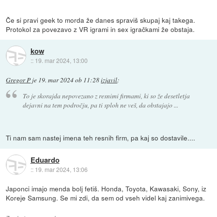
Če si pravi geek to morda že danes spraviš skupaj kaj takega.
Protokol za povezavo z VR igrami in sex igračkami že obstaja.
kow
::
19. mar 2024, 13:00
Gregor P
je
19. mar 2024 ob 11:28
izjavil
:
To je skorajda nepovezano z resnimi firmami, ki so že desetletja
dejavni na tem področju, pa ti sploh ne veš, da obstajajo ...
Ti nam sam nastej imena teh resnih firm, pa kaj so dostavile....
Eduardo
::
19. mar 2024, 13:06
Japonci imajo menda bolj fetiš. Honda, Toyota, Kawasaki, Sony, iz
Koreje Samsung. Se mi zdi, da sem od vseh videl kaj zanimivega.