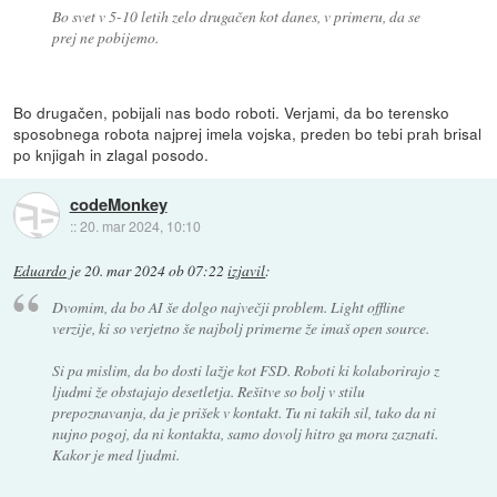
Bo svet v 5-10 letih zelo drugačen kot danes, v primeru, da se
prej ne pobijemo.
Bo drugačen, pobijali nas bodo roboti. Verjami, da bo terensko
sposobnega robota najprej imela vojska, preden bo tebi prah brisal
po knjigah in zlagal posodo.
codeMonkey
::
20. mar 2024, 10:10
Eduardo
je
20. mar 2024 ob 07:22
izjavil
:
Dvomim, da bo AI še dolgo največji problem. Light offline
verzije, ki so verjetno še najbolj primerne že imaš open source.
Si pa mislim, da bo dosti lažje kot FSD. Roboti ki kolaborirajo z
ljudmi že obstajajo desetletja. Rešitve so bolj v stilu
prepoznavanja, da je prišek v kontakt. Tu ni takih sil, tako da ni
nujno pogoj, da ni kontakta, samo dovolj hitro ga mora zaznati.
Kakor je med ljudmi.