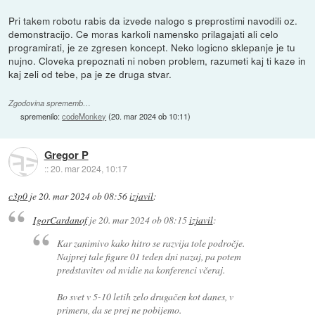
Pri takem robotu rabis da izvede nalogo s preprostimi navodili oz.
demonstracijo. Ce moras karkoli namensko prilagajati ali celo
programirati, je ze zgresen koncept. Neko logicno sklepanje je tu
nujno. Cloveka prepoznati ni noben problem, razumeti kaj ti kaze in
kaj zeli od tebe, pa je ze druga stvar.
Zgodovina sprememb…
spremenilo:
codeMonkey
(
20. mar 2024 ob 10:11
)
Gregor P
::
20. mar 2024, 10:17
c3p0
je
20. mar 2024 ob 08:56
izjavil
:
IgorCardanof
je
20. mar 2024 ob 08:15
izjavil
:
Kar zanimivo kako hitro se razvija tole področje.
Najprej tale figure 01 teden dni nazaj, pa potem
predstavitev od nvidie na konferenci včeraj.
Bo svet v 5-10 letih zelo drugačen kot danes, v
primeru, da se prej ne pobijemo.