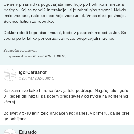
Ce se v pisarni dva pogovarjata med hojo po hodniku in srecata
tretjega. Kaj se zgodi? Interakcija, ki je roboti niso zmozni. Nekdo
malo zastane, nato se med hojo zasuka itd. Vmes si se pokimajo.
Science fiction za robotiko.
Dokler roboti tega niso zmozni, bodo v pisarnah moteci faktor. Se
vedno pa bi lahko ponoci zalivali roze, pospravljali mize ipd.
Zgodovina sprememb…
spremenil:
kow
(
20. mar 2024 ob 08:10
)
IgorCardanof
::
20. mar 2024, 08:15
Kar zanimivo kako hitro se razvija tole področje. Najprej tale figure
01 teden dni nazaj, pa potem predstavitev od nvidie na konferenci
včeraj.
Bo svet v 5-10 letih zelo drugačen kot danes, v primeru, da se prej
ne pobijemo.
Eduardo