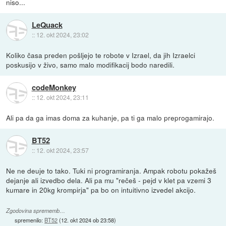
niso...
LeQuack
::
12. okt 2024, 23:02
Koliko časa preden pošljejo te robote v Izrael, da jih Izraelci
poskusijo v živo, samo malo modifikacij bodo naredili.
codeMonkey
::
12. okt 2024, 23:11
Ali pa da ga imas doma za kuhanje, pa ti ga malo preprogamirajo.
BT52
::
12. okt 2024, 23:57
Ne ne deuje to tako. Tuki ni programiranja. Ampak robotu pokažeš
dejanje ali izvedbo dela. Ali pa mu "rečeš - pejd v klet pa vzemi 3
kumare in 20kg krompirja" pa bo on intuitivno izvedel akcijo.
Zgodovina sprememb…
spremenilo:
BT52
(
12. okt 2024 ob 23:58
)