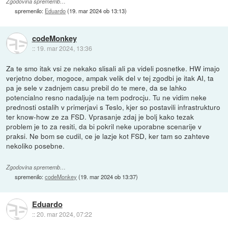
Zgodovina sprememb…
spremenilo:
Eduardo
(
19. mar 2024 ob 13:13
)
codeMonkey
::
19. mar 2024, 13:36
Za te smo itak vsi ze nekako slisali ali pa videli posnetke. HW imajo
verjetno dober, mogoce, ampak velik del v tej zgodbi je itak AI, ta
pa je sele v zadnjem casu prebil do te mere, da se lahko
potencialno resno nadaljuje na tem podrocju. Tu ne vidim neke
prednosti ostalih v primerjavi s Teslo, kjer so postavili infrastrukturo
ter know-how ze za FSD. Vprasanje zdaj je bolj kako tezak
problem je to za resiti, da bi pokril neke uporabne scenarije v
praksi. Ne bom se cudil, ce je lazje kot FSD, ker tam so zahteve
nekoliko posebne.
Zgodovina sprememb…
spremenilo:
codeMonkey
(
19. mar 2024 ob 13:37
)
Eduardo
::
20. mar 2024, 07:22