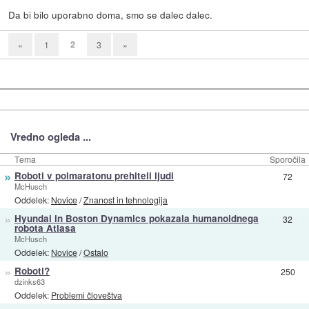
Da bi bilo uporabno doma, smo se dalec dalec.
2
«
1
3
»
Vredno ogleda ...
Tema
Sporočila
»
Roboti v polmaratonu prehiteli ljudi
72
McHusch
Oddelek:
Novice
/
Znanost in tehnologija
»
Hyundai in Boston Dynamics pokazala humanoidnega
32
robota Atlasa
McHusch
Oddelek:
Novice
/
Ostalo
»
Roboti?
250
dzinks63
Oddelek:
Problemi človeštva