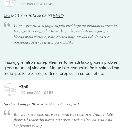
::
20. mar 2024, 08:49
kow
je
20. mar 2024 ob 08:09
izjavil
:
Ce se v pisarni dva pogovarjata med hojo po hodniku in srecata
tretjega. Kaj se zgodi? Interakcija, ki je roboti niso zmozni.
Nekdo malo zastane, nato se med hojo zasuka itd. Vmes si se
pokimajo. Science fiction za robotiko.
Razvoj gre hitro naprej. Meni se to ne zdi tako grozen problem
glede na to kaj videvam. Me ne bi presenetilo, če kmalu vidimo
prototipe, ki to zmorejo. Bi me prej, če jih še pet let ne.
c3p0
::
20. mar 2024, 08:56
IgorCardanof
je
20. mar 2024 ob 08:15
izjavil
:
Kar zanimivo kako hitro se razvija tole področje. Najprej tale
figure 01 teden dni nazaj, pa potem predstavitev od nvidie na
konferenci včeraj.