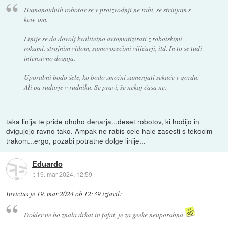
Humanoidnih robotov se v proizvodnji ne rabi, se strinjam s
kow-om.
Linije se da dovolj kvalitetno avtomatizirati z robotskimi
rokami, strojnim vidom, samovozečimi viličarji, itd. In to se tudi
intenzivno dogaja.
Uporabni bodo šele, ko bodo zmožni zamenjati sekače v gozdu.
Ali pa rudarje v rudniku. Se pravi, še nekaj časa ne.
taka linija te pride ohoho denarja...deset robotov, ki hodijo in
dvigujejo ravno tako. Ampak ne rabis cele hale zasesti s tekocim
trakom...ergo, pozabi potratne dolge linije...
Eduardo
::
19. mar 2024, 12:59
Invictus
je
19. mar 2024 ob 12:39
izjavil
:
Dokler ne bo znala drkat in fafat, je za geeke neuporabna