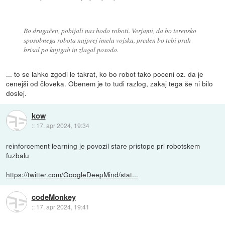
Bo drugačen, pobijali nas bodo roboti. Verjami, da bo terensko
sposobnega robota najprej imela vojska, preden bo tebi prah
brisal po knjigah in zlagal posodo.
... to se lahko zgodi le takrat, ko bo robot tako poceni oz. da je
cenejši od človeka. Obenem je to tudi razlog, zakaj tega še ni bilo
doslej.
kow
::
17. apr 2024, 19:34
reinforcement learning je povozil stare pristope pri robotskem
fuzbalu
https://twitter.com/GoogleDeepMind/stat...
codeMonkey
::
17. apr 2024, 19:41