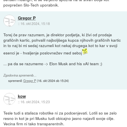
povprečen Slo-Tech uporabnik.
Gregor P
::
16. okt 2024, 15:18
Torej če prav razumem, je direktor podjetja, ki živi od prodaje
grafičnih kartic, pohvalil najboljšega kupca njihovih grafičnih kartic
in to naj bi mi sedaj razumeli kot nekaj drugega kot to kar v svoji
esenci je - hvaljenje poslovnežev med seboj
... pa da se razumemo -> Elon Musk and his xAI team ;)
Zgodovina sprememb…
spremenil:
Gregor P
(
16. okt 2024 ob 15:24
)
kow
::
16. okt 2024, 15:23
Tesle tudi s stalisca robotike ni za podcenjevati. Lotili so se zelo
resno in kot je pri Musku tudi obicajno jasno najavili svoje cilje.
Vecina firm ni tako transparentnih.