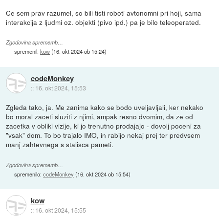
Ce sem prav razumel, so bili tisti roboti avtonomni pri hoji, sama
interakcija z ljudmi oz. objekti (pivo ipd.) pa je bilo teleoperated.
Zgodovina sprememb…
spremenil:
kow
(
16. okt 2024 ob 15:24
)
codeMonkey
::
16. okt 2024, 15:53
Zgleda tako, ja. Me zanima kako se bodo uveljavljali, ker nekako
bo moral zaceti sluziti z njimi, ampak resno dvomim, da ze od
zacetka v obliki vizije, ki jo trenutno prodajajo - dovolj poceni za
"vsak" dom. To bo trajalo IMO, in rabijo nekaj prej ter predvsem
manj zahtevnega s stalisca pameti.
Zgodovina sprememb…
spremenilo:
codeMonkey
(
16. okt 2024 ob 15:54
)
kow
::
16. okt 2024, 15:55