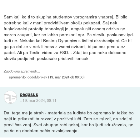
Sam kaj, ko ti to skupina studentov vprogramira vnaprej. Bi bilo
potrebno kaj v manj predvidljivem okolju pokazati. Saj nek
funkcionalni prototip tehnologij je, ampak niti casom odziva ne
mores zaupati, ker so lahko porezani npr. Pa stevilu poskusov ipd.
tudi ne. Nekako kot Boston Dynamics s tistimi akrobacijami. Ce bi
ga pa dal ze v nek fitness z vsemi ovirami, bi pa cez prvo utez
padel. Ali pa Teslin video za FSD... Zdaj bo pac neko doloceno
stevilo podjetnih poskusalo pristaviti loncek
Zgodovina sprememb…
spremenilo:
codeMonkey
(
19. mar 2024 ob 00:00
)
pegasus
::
19. mar 2024, 08:11
Da, tega me je strah - materiala za ludiste bo ogromno in težko bo
najti in prikazati ta razvoj v pozitivni luči. Zato se mi zdi, da zdaj ni
pravi čas zanj. Svet obupno rabi nekaj, kar bo ljudi združevalo, ne
pa še en dodaten način razslojevanja.