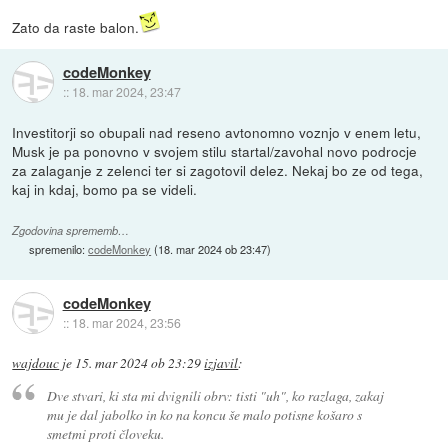
Zato da raste balon.
codeMonkey
::
18. mar 2024, 23:47
Investitorji so obupali nad reseno avtonomno voznjo v enem letu,
Musk je pa ponovno v svojem stilu startal/zavohal novo podrocje
za zalaganje z zelenci ter si zagotovil delez. Nekaj bo ze od tega,
kaj in kdaj, bomo pa se videli.
Zgodovina sprememb…
spremenilo:
codeMonkey
(
18. mar 2024 ob 23:47
)
codeMonkey
::
18. mar 2024, 23:56
wajdouc
je
15. mar 2024 ob 23:29
izjavil
:
Dve stvari, ki sta mi dvignili obrv: tisti "uh", ko razlaga, zakaj
mu je dal jabolko in ko na koncu še malo potisne košaro s
smetmi proti človeku.