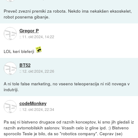
Preveč zvezni premiki za robota. Nekdo ima nekakšen eksoskelet,
robot posnema gibanje.
Gregor P
::
11. okt 2024, 14:22
LOL keri bleferji
BT52
::
12. okt 2024, 22:26
A ni tole false marketing, no vseeno teleoperacija ni nič novega v
indutriji.
codeMonkey
::
12. okt 2024, 22:34
Pa saj ni bistveno drugace od raznih konceptov, ki smo jih gledali iz
raznih avtomobilskih salonov. Vcasih celo iz gline ipd. :) Bistveno
sporocilo Tesle je bilo, da so "robotics company". Ceprav (se)