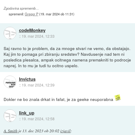
Zgodovina sprememb…
spremenil:
Gregor P
(
19. mar 2024 ob 11:31
)
codeMonkey
::
19. mar 2024, 12:33
Saj ravno to je problem, da za mnoge stvari ne vemo, da obstajajo.
Kaj jim to pomaga pri zbiranju sredstev? Navdusenje nad tem ni
posledica plesalca, ampak ocitnega namena premakniti to podrocje
naprej. In to mu je tudi tu ocitno uspelo.
Invictus
::
19. mar 2024, 12:39
Dokler ne bo znala drkat in fafat, je za geeke neuporabna
link_up
::
19. mar 2024, 12:58
A. Smith
je
13. dec 2023 ob 20:02
izjavil
: