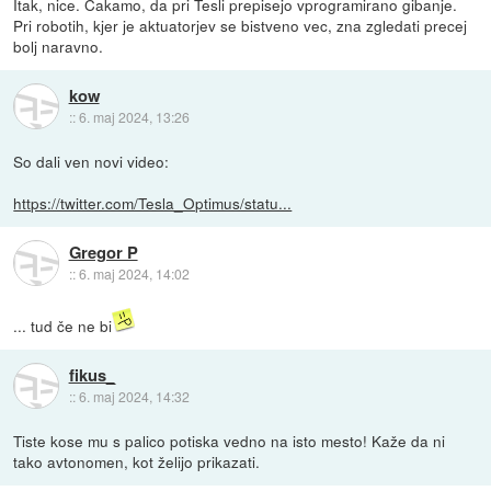
Itak, nice. Cakamo, da pri Tesli prepisejo vprogramirano gibanje.
Pri robotih, kjer je aktuatorjev se bistveno vec, zna zgledati precej
bolj naravno.
kow
::
6. maj 2024, 13:26
So dali ven novi video:
https://twitter.com/Tesla_Optimus/statu...
Gregor P
::
6. maj 2024, 14:02
... tud če ne bi
fikus_
::
6. maj 2024, 14:32
Tiste kose mu s palico potiska vedno na isto mesto! Kaže da ni
tako avtonomen, kot želijo prikazati.