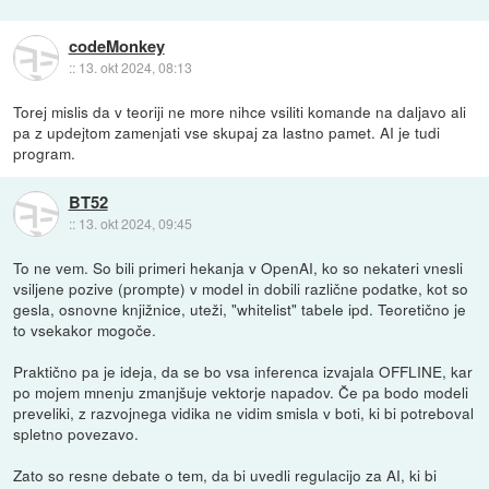
codeMonkey
::
13. okt 2024, 08:13
Torej mislis da v teoriji ne more nihce vsiliti komande na daljavo ali
pa z updejtom zamenjati vse skupaj za lastno pamet. AI je tudi
program.
BT52
::
13. okt 2024, 09:45
To ne vem. So bili primeri hekanja v OpenAI, ko so nekateri vnesli
vsiljene pozive (prompte) v model in dobili različne podatke, kot so
gesla, osnovne knjižnice, uteži, "whitelist" tabele ipd. Teoretično je
to vsekakor mogoče.
Praktično pa je ideja, da se bo vsa inferenca izvajala OFFLINE, kar
po mojem mnenju zmanjšuje vektorje napadov. Če pa bodo modeli
preveliki, z razvojnega vidika ne vidim smisla v boti, ki bi potreboval
spletno povezavo.
Zato so resne debate o tem, da bi uvedli regulacijo za AI, ki bi