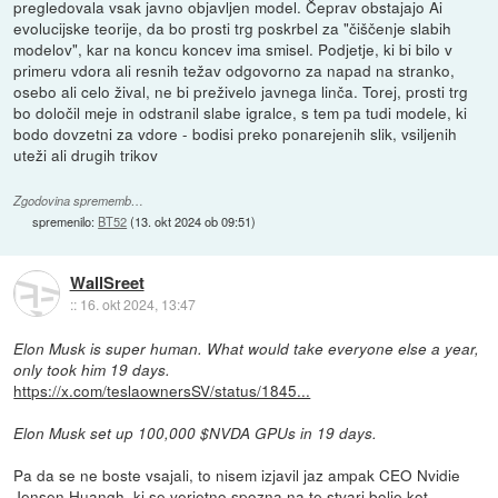
pregledovala vsak javno objavljen model. Čeprav obstajajo Ai
evolucijske teorije, da bo prosti trg poskrbel za "čiščenje slabih
modelov", kar na koncu koncev ima smisel. Podjetje, ki bi bilo v
primeru vdora ali resnih težav odgovorno za napad na stranko,
osebo ali celo žival, ne bi preživelo javnega linča. Torej, prosti trg
bo določil meje in odstranil slabe igralce, s tem pa tudi modele, ki
bodo dovzetni za vdore - bodisi preko ponarejenih slik, vsiljenih
uteži ali drugih trikov
Zgodovina sprememb…
spremenilo:
BT52
(
13. okt 2024 ob 09:51
)
WallSreet
::
16. okt 2024, 13:47
Elon Musk is super human. What would take everyone else a year,
only took him 19 days.
https://x.com/teslaownersSV/status/1845...
Elon Musk set up 100,000 $NVDA GPUs in 19 days.
Pa da se ne boste vsajali, to nisem izjavil jaz ampak CEO Nvidie
Jensen Huangh, ki se verjetno spozna na te stvari bolje kot