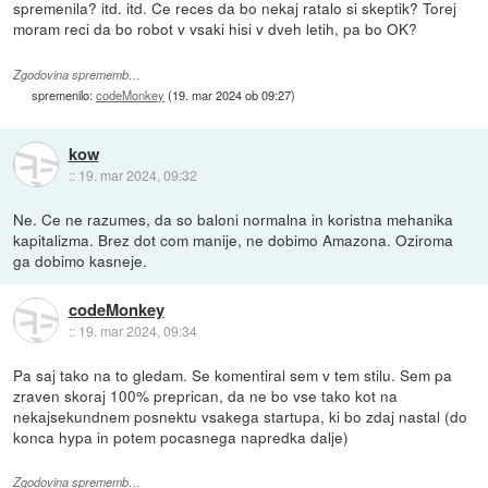
spremenila? itd. itd. Ce reces da bo nekaj ratalo si skeptik? Torej
moram reci da bo robot v vsaki hisi v dveh letih, pa bo OK?
Zgodovina sprememb…
spremenilo:
codeMonkey
(
19. mar 2024 ob 09:27
)
kow
::
19. mar 2024, 09:32
Ne. Ce ne razumes, da so baloni normalna in koristna mehanika
kapitalizma. Brez dot com manije, ne dobimo Amazona. Oziroma
ga dobimo kasneje.
codeMonkey
::
19. mar 2024, 09:34
Pa saj tako na to gledam. Se komentiral sem v tem stilu. Sem pa
zraven skoraj 100% preprican, da ne bo vse tako kot na
nekajsekundnem posnektu vsakega startupa, ki bo zdaj nastal (do
konca hypa in potem pocasnega napredka dalje)
Zgodovina sprememb…