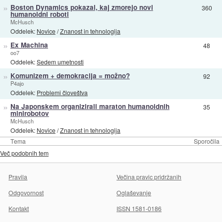
»
Boston Dynamics pokazal, kaj zmorejo novi
360
humanoidni roboti
McHusch
Oddelek:
Novice
/
Znanost in tehnologija
»
Ex Machina
48
oo7
Oddelek:
Sedem umetnosti
»
Komunizem + demokracija = možno?
92
P4ajo
Oddelek:
Problemi človeštva
»
Na Japonskem organizirali maraton humanoidnih
35
minirobotov
McHusch
Oddelek:
Novice
/
Znanost in tehnologija
Tema
Sporočila
Več podobnih tem
Pravila
Večina pravic pridržanih
Odgovornost
Oglaševanje
Kontakt
ISSN 1581-0186