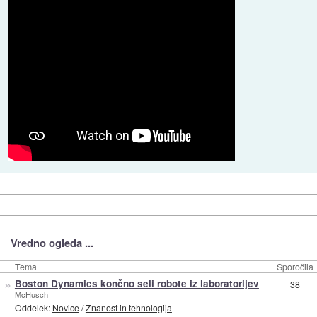
Vredno ogleda ...
Tema
Sporočila
»
Boston Dynamics končno seli robote iz laboratorijev
38
McHusch
Oddelek:
Novice
/
Znanost in tehnologija