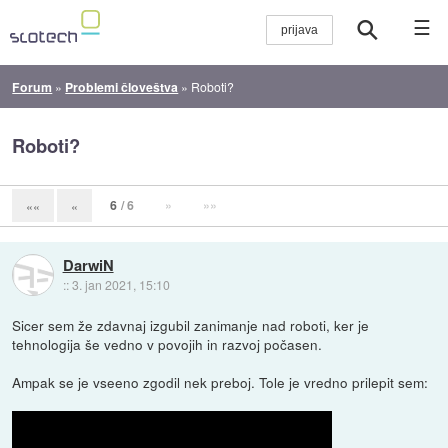
☰
Forum
»
Problemi človeštva
»
Roboti?
Roboti?
6
/ 6
»
»»
««
«
DarwiN
::
3. jan 2021, 15:10
Sicer sem že zdavnaj izgubil zanimanje nad roboti, ker je
tehnologija še vedno v povojih in razvoj počasen.
Ampak se je vseeno zgodil nek preboj. Tole je vredno prilepit sem: