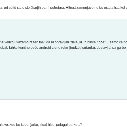
 pri solid state stolčkarjih pa ni potrebna. Hitrost zamenjave ne bo ostala ista kot 
a veliko uvažamo razen folk, da bi opravljali "dela, ki jih nihče noče" ... samo če
j kebab lahko končno peće android z eno roko (budžet varianta), dostavljal pa ga b
stvo..kdo bo kopal jarke, zidal hise, polagal parket..?