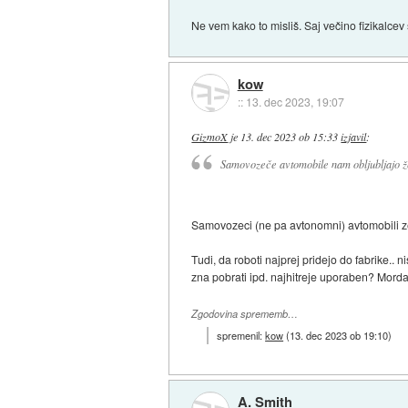
Ne vem kako to misliš. Saj večino fizikalcev s
kow
::
13. dec 2023, 19:07
GizmoX
je
13. dec 2023 ob 15:33
izjavil
:
Samovozeče avtomobile nam obljubljajo že
Samovozeci (ne pa avtonomni) avtomobili ze o
Tudi, da roboti najprej pridejo do fabrike..
zna pobrati ipd. najhitreje uporaben? Morda 
Zgodovina sprememb…
spremenil:
kow
(
13. dec 2023 ob 19:10
)
A. Smith