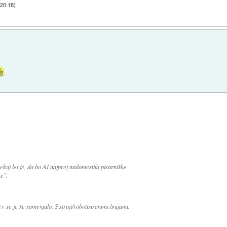
 20:18
)
kaj let je, da bo AI najprej nadomestila pisarniške
ce".
v se je že zamenjalo. S stroji/robotiziranimi linijami.