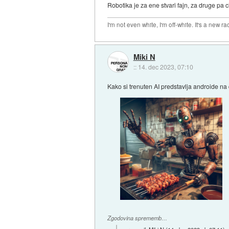
Robotika je za ene stvari fajn, za druge pa c
I'm not even white, I'm off-white. It's a new ra
Miki N
::
14. dec 2023, 07:10
Kako si trenuten AI predstavlja androide na 
Zgodovina sprememb…