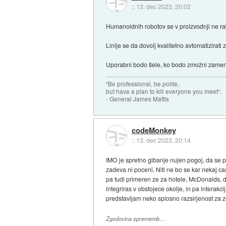
::
13. dec 2023, 20:02
Humanoidnih robotov se v proizvodnji ne rab
Linije se da dovolj kvalitetno avtomatizirati 
Uporabni bodo šele, ko bodo zmožni zamenjat
"Be professional, be polite,
but have a plan to kill everyone you meet".
- General James Mattis
codeMonkey
::
13. dec 2023, 20:14
IMO je spretno gibanje nujen pogoj, da se p
zadeva ni poceni. Niti ne bo se kar nekaj c
pa tudi primeren ze za hotele, McDonalds, dom
integriras v obstojece okolje, in pa interakc
predstavljam neko splosno razsirjenost za z
Zgodovina sprememb…