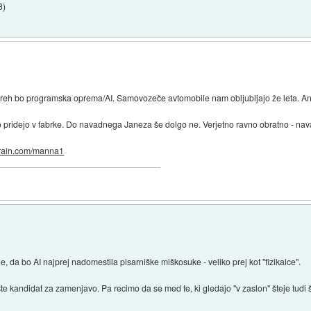
3
)
i oreh bo programska oprema/AI. Samovozeče avtomobile nam obljubljajo že leta. And
o pridejo v fabrke. Do navadnega Janeza še dolgo ne. Verjetno ravno obratno - nav
lbrain.com/manna1
e, da bo AI najprej nadomestila pisarniške miškosuke - veliko prej kot "fizikalce".
e kandidat za zamenjavo. Pa recimo da se med te, ki gledajo "v zaslon" šteje tudi š