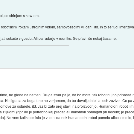
i, se strinjam s kow-om.
z robotskimi rokami, strojnim vidom, samovozečimi viličarji, itd. In to se tudi intenzi
i sekače v gozdu. Ali pa rudarje v rudniku. Se pravi, še nekaj časa ne.
rime, ne glede na namen. Druga stvar pa je, da bo moral tak robot nujno prinasati
asa. Kot igraca za bogatune ne verjamem, da bo dovolj, da bi ta tech zazivel. Ce pa
ove za ostarele, itd. Jaz bi zato prej stavil na proizvodnjo. Humanoidni roboti imajo
ija z ljudmi (npr. ko je potrebno kaj predati ali kakorkoli pomagati pri necem) je prec
daj. Ne vem koliko smisla je v tem, da nek humanoidni robot pometa ulico z metlo, 