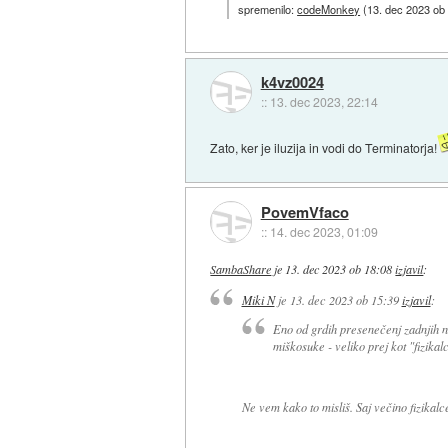
spremenilo:
codeMonkey
(
13. dec 2023 ob
k4vz0024
::
13. dec 2023, 22:14
Zato, ker je iluzija in vodi do Terminatorja!
PovemVfaco
::
14. dec 2023, 01:09
SambaShare
je
13. dec 2023 ob 18:08
izjavil
:
Miki N
je
13. dec 2023 ob 15:39
izjavil
:
Eno od grdih presenečenj zadnjih ne
miškosuke - veliko prej kot "fizikal
Ne vem kako to misliš. Saj večino fizikalce