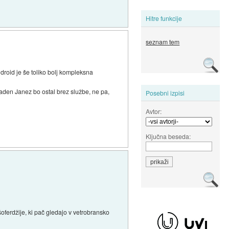
Hitre funkcije
seznam tem
roid je še toliko bolj kompleksna
aden Janez bo ostal brez službe, ne pa,
Posebni izpisi
Avtor:
Ključna beseda:
oferdžije, ki pač gledajo v vetrobransko