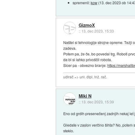
spremenil:
kow
(
13. dec 2023 ob 14:4
GizmoX
::
13. dec 2023, 15:33
Naštel si tehnologije strojne opreme. Težj
zadeva.
Potem pa, že če, bo povedal trg. Roboti prv
da bi si lahko privoščil robota.
Sicer pa - obvezno branje:
https://marshal
udirač => uni. dipl. inž. rač.
Miki N
::
13. dec 2023, 15:39
Eno od grdih presenečenj zadnjih nekaj let j
Gledate v zaslon verčino šihta? No, potem st
steklo.