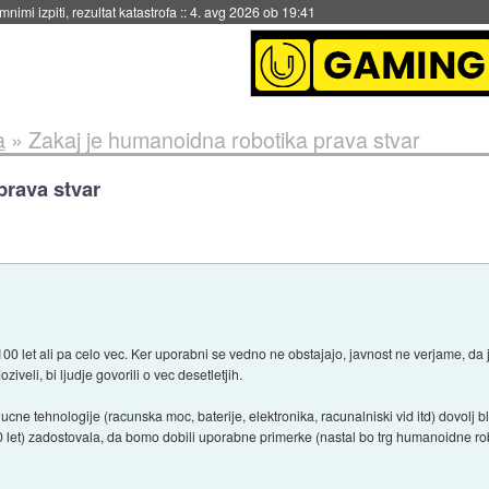
eto za večkratno uporabo
::
4. avg 2026 ob 19:41
a
»
Zakaj je humanoidna robotika prava stvar
prava stvar
00 let ali pa celo vec. Ker uporabni se vedno ne obstajajo, javnost ne verjame, da 
ziveli, bi ljudje govorili o vec desetletjih.
ne tehnologije (racunska moc, baterije, elektronika, racunalniski vid itd) dovolj b
 10 let) zadostovala, da bomo dobili uporabne primerke (nastal bo trg humanoidne ro