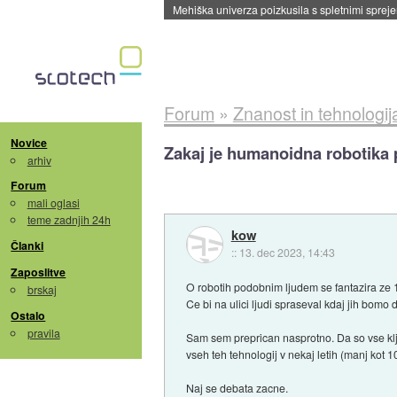
Evropska vesoljska agencija razvija svojo rak
Forum
»
Znanost in tehnologij
Novice
Zakaj je humanoidna robotika 
arhiv
Forum
mali oglasi
teme zadnjih 24h
kow
Članki
::
13. dec 2023, 14:43
Zaposlitve
O robotih podobnim ljudem se fantazira ze 1
brskaj
Ce bi na ulici ljudi spraseval kdaj jih bomo do
Ostalo
pravila
Sam sem preprican nasprotno. Da so vse kljuc
vseh teh tehnologij v nekaj letih (manj kot
Naj se debata zacne.