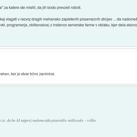
" za katere ste mislili, da jih bodo prevzeli roboti.
kaj vlagati v razvoj dragih mehansko zapletenih posameznih strojev ... da nadomeš
kl. programerja, oblikovalca) z instanco serverske farme v oblaku, kjer dela ekon
vahen, ker je stvar tržno zanimiva.
t je, da bo AI najprej nadomestila pisarniške miškosuke - veliko