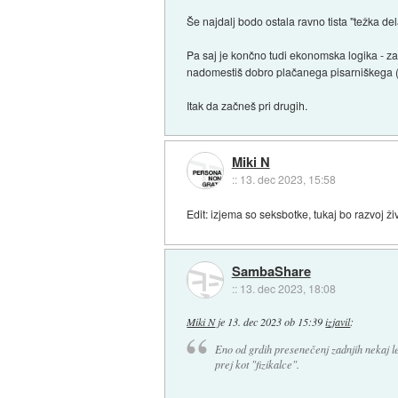
Še najdalj bodo ostala ravno tista "težka dela
Pa saj je končno tudi ekonomska logika - za
nadomestiš dobro plačanega pisarniškega (v
Itak da začneš pri drugih.
Miki N
::
13. dec 2023, 15:58
Edit: izjema so seksbotke, tukaj bo razvoj ži
SambaShare
::
13. dec 2023, 18:08
Miki N
je
13. dec 2023 ob 15:39
izjavil
:
Eno od grdih presenečenj zadnjih nekaj le
prej kot "fizikalce".