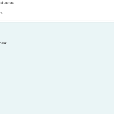
ist useless
ce.
delu: