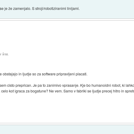
e je že zamenjalo. S stroji/robotiziranimi linijami.
 leta.
bstajajo in ljudje so za software pripravljeni placati.
 nisem cisto preprican. Je pa to zanimivo vprasanje. Kje bo humanoidni robot, ki lahk
celo kot igraca za bogatune? Ne vem. Samo v fabriki se ljudje precej hitro in spretn