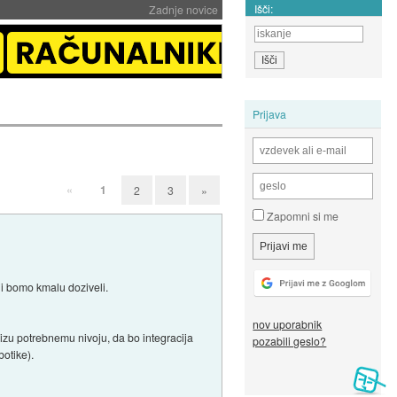
Išči:
Zadnje novice
Prijava
«
1
2
3
»
Zapomni si me
ji bomo kmalu doziveli.
nov uporabnik
lizu potrebnemu nivoju, da bo integracija
pozabili geslo?
botike).