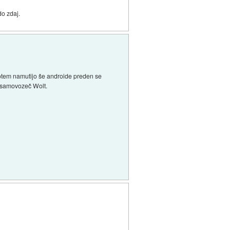
do zdaj.
 potem namutijo še androide preden se
o samovozeč Wolt.