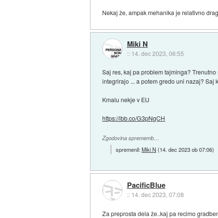
Nekaj že, ampak mehanika je relativno draga,
Miki N
::
14. dec 2023, 06:55
Saj res, kaj pa problem tajminga? Trenutno n
integrirajo ... a potem gredo uni nazaj? Sa
Kmalu nekje v EU
https://ibb.co/G3pNgCH
Zgodovina sprememb…
spremenil:
Miki N
(
14. dec 2023 ob 07:06
)
PacificBlue
::
14. dec 2023, 07:08
Za preprosta dela že..kaj pa recimo gradbeni