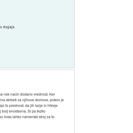
vno dogaja.
 na nek nacin dodano vrednost. Ker
 zna skrbeti za njihove domove, potem je
 to prednost, da jih lazje in hitreje
ej bolj enostavna. Si pa tezko
ko imas lahko namenski stroj za to.