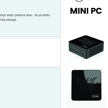
čajo slabo plačana dela... če pa lahko
omija obsega.