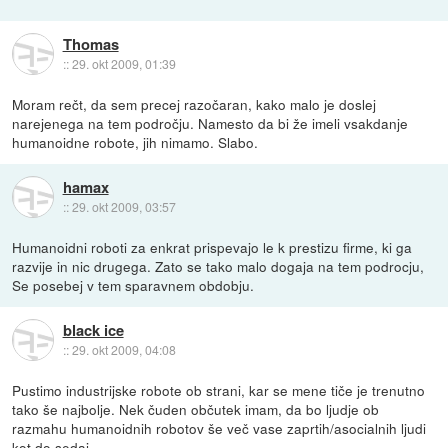
Thomas
::
29. okt 2009, 01:39
Moram rečt, da sem precej razočaran, kako malo je doslej
narejenega na tem področju. Namesto da bi že imeli vsakdanje
humanoidne robote, jih nimamo. Slabo.
hamax
::
29. okt 2009, 03:57
Humanoidni roboti za enkrat prispevajo le k prestizu firme, ki ga
razvije in nic drugega. Zato se tako malo dogaja na tem podrocju,
Se posebej v tem sparavnem obdobju.
black ice
::
29. okt 2009, 04:08
Pustimo industrijske robote ob strani, kar se mene tiče je trenutno
tako še najbolje. Nek čuden občutek imam, da bo ljudje ob
razmahu humanoidnih robotov še več vase zaprtih/asocialnih ljudi
kot do sedaj.