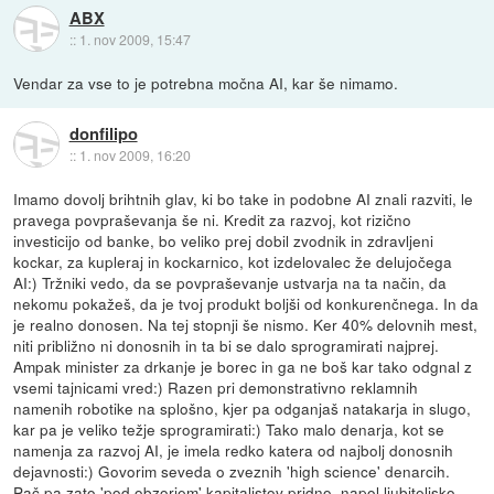
ABX
::
1. nov 2009, 15:47
Vendar za vse to je potrebna močna AI, kar še nimamo.
donfilipo
::
1. nov 2009, 16:20
Imamo dovolj brihtnih glav, ki bo take in podobne AI znali razviti, le
pravega povpraševanja še ni. Kredit za razvoj, kot rizično
investicijo od banke, bo veliko prej dobil zvodnik in zdravljeni
kockar, za kupleraj in kockarnico, kot izdelovalec že delujočega
AI:) Tržniki vedo, da se povpraševanje ustvarja na ta način, da
nekomu pokažeš, da je tvoj produkt boljši od konkurenčnega. In da
je realno donosen. Na tej stopnji še nismo. Ker 40% delovnih mest,
niti približno ni donosnih in ta bi se dalo sprogramirati najprej.
Ampak minister za drkanje je borec in ga ne boš kar tako odgnal z
vsemi tajnicami vred:) Razen pri demonstrativno reklamnih
namenih robotike na splošno, kjer pa odganjaš natakarja in slugo,
kar pa je veliko težje sprogramirati:) Tako malo denarja, kot se
namenja za razvoj AI, je imela redko katera od najbolj donosnih
dejavnosti:) Govorim seveda o zveznih 'high science' denarcih.
Pač pa zato 'pod obzorjem' kapitalistov pridno, napol ljubiteljsko,