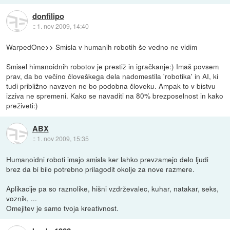
donfilipo
::
1. nov 2009, 14:40
WarpedOne>> Smisla v humanih robotih še vedno ne vidim
Smisel himanoidnih robotov je prestiž in igračkanje:) Imaš povsem
prav, da bo večino človeškega dela nadomestila 'robotika' in AI, ki
tudi približno navzven ne bo podobna človeku. Ampak to v bistvu
izziva ne spremeni. Kako se navaditi na 80% brezposelnost in kako
preživeti:)
ABX
::
1. nov 2009, 15:35
Humanoidni roboti imajo smisla ker lahko prevzamejo delo ljudi
brez da bi bilo potrebno prilagodit okolje za nove razmere.
Aplikacije pa so raznolike, hišni vzdrževalec, kuhar, natakar, seks,
voznik, ...
Omejitev je samo tvoja kreativnost.