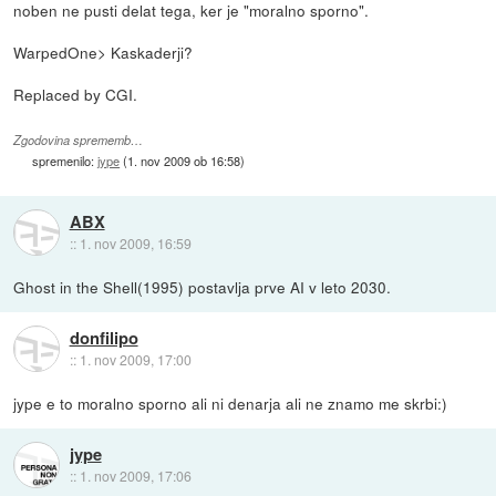
noben ne pusti delat tega, ker je "moralno sporno".
WarpedOne> Kaskaderji?
Replaced by CGI.
Zgodovina sprememb…
spremenilo:
jype
(
1. nov 2009 ob 16:58
)
ABX
::
1. nov 2009, 16:59
Ghost in the Shell(1995) postavlja prve AI v leto 2030.
donfilipo
::
1. nov 2009, 17:00
jype e to moralno sporno ali ni denarja ali ne znamo me skrbi:)
jype
::
1. nov 2009, 17:06