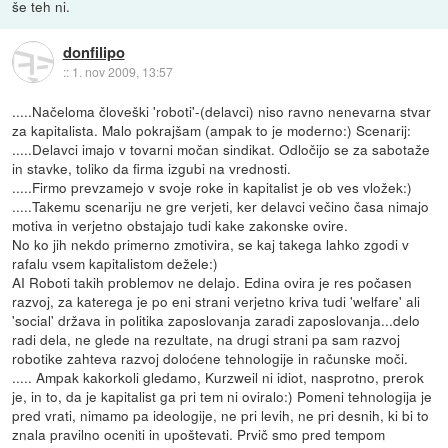
še teh ni.
donfilipo
::
1. nov 2009, 13:57
.....Načeloma človeški 'roboti'-(delavci) niso ravno nenevarna stvar
za kapitalista. Malo pokrajšam (ampak to je moderno:) Scenarij:
.....Delavci imajo v tovarni močan sindikat. Odločijo se za sabotaže
in stavke, toliko da firma izgubi na vrednosti.
.....Firmo prevzamejo v svoje roke in kapitalist je ob ves vložek:)
.....Takemu scenariju ne gre verjeti, ker delavci večino časa nimajo
motiva in verjetno obstajajo tudi kake zakonske ovire.
No ko jih nekdo primerno zmotivira, se kaj takega lahko zgodi v
rafalu vsem kapitalistom dežele:)
AI Roboti takih problemov ne delajo. Edina ovira je res počasen
razvoj, za katerega je po eni strani verjetno kriva tudi 'welfare' ali
'social' država in politika zaposlovanja zaradi zaposlovanja...delo
radi dela, ne glede na rezultate, na drugi strani pa sam razvoj
robotike zahteva razvoj doloćene tehnologije in računske moči.
..... Ampak kakorkoli gledamo, Kurzweil ni idiot, nasprotno, prerok
je, in to, da je kapitalist ga pri tem ni oviralo:) Pomeni tehnologija je
pred vrati, nimamo pa ideologije, ne pri levih, ne pri desnih, ki bi to
znala pravilno oceniti in upoštevati. Prvič smo pred tempom