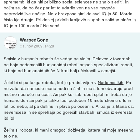
sprememb, ki ga niti približno social sciences ne znajo slediti. In
bojim se, da bo čez par let to udarilo ven na vse mogoče
nepredvidljive načine. Ne z brezposelnimi delavci IQ-ja 80. Morda
čisto kje drugje. Pri doslej pridnih kraljevih slugah s solidno plačo in
IQ-jem 100 morda? Ne vem!
WarpedGone
::
1. nov 2009, 14:28
Smisla v humanih robotih še vedno ne vidim. Delavce v tovarnah
ne bojo nadomestili humanoidni roboti ampak specializirani roboti,
ki bojo od humanoidnih še N-krat bolj učinkoviti = cenejši.
Želel bi si pa tazga robota, kot je predstavljen v
Nadomestkih
. Pa
ne zato, da namesto mene hodi na šiht in me s tem obvaruje pred
možno nesrečo na cesti. Ampak ker tak robot sploh ni treba da je
humanoiden ampak je lahko tudi podoben 10 meterskemu orlu in
leti po nebu, al pa delfinu in plava po oceanih. Al pa je iz titana oz.
nevemčesa in se sprehaja po gorečih stavbah, smuča iz everesta
itd itd.
Želim si robota, ki meni omogoči doživetja, katera mi moje meseno
telo ne.