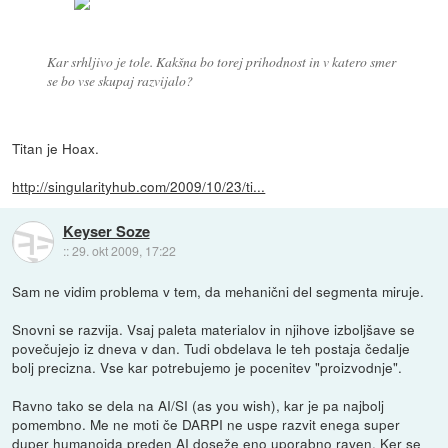
Kar srhljivo je tole. Kakšna bo torej prihodnost in v katero smer
se bo vse skupaj razvijalo?
Titan je Hoax.
http://singularityhub.com/2009/10/23/ti...
Keyser Soze
::
29. okt 2009, 17:22
Sam ne vidim problema v tem, da mehanični del segmenta miruje.
Snovni se razvija. Vsaj paleta materialov in njihove izboljšave se
povečujejo iz dneva v dan. Tudi obdelava le teh postaja čedalje
bolj precizna. Vse kar potrebujemo je pocenitev "proizvodnje".
Ravno tako se dela na AI/SI (as you wish), kar je pa najbolj
pomembno. Me ne moti če DARPI ne uspe razvit enega super
duper humanoida preden AI doseže eno uporabno raven. Ker se