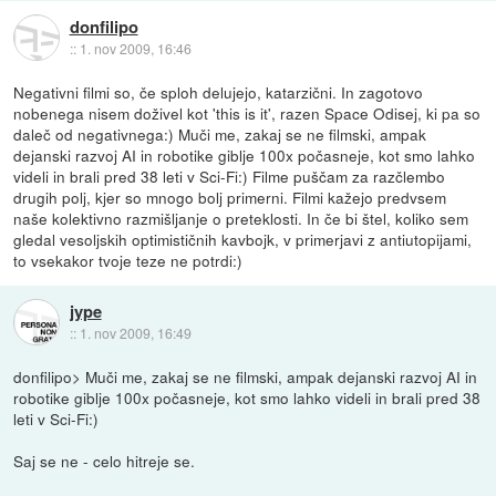
donfilipo
::
1. nov 2009, 16:46
Negativni filmi so, če sploh delujejo, katarzični. In zagotovo
nobenega nisem doživel kot 'this is it', razen Space Odisej, ki pa so
daleč od negativnega:) Muči me, zakaj se ne filmski, ampak
dejanski razvoj AI in robotike giblje 100x počasneje, kot smo lahko
videli in brali pred 38 leti v Sci-Fi:) Filme puščam za razčlembo
drugih polj, kjer so mnogo bolj primerni. Filmi kažejo predvsem
naše kolektivno razmišljanje o preteklosti. In če bi štel, koliko sem
gledal vesoljskih optimističnih kavbojk, v primerjavi z antiutopijami,
to vsekakor tvoje teze ne potrdi:)
jype
::
1. nov 2009, 16:49
donfilipo> Muči me, zakaj se ne filmski, ampak dejanski razvoj AI in
robotike giblje 100x počasneje, kot smo lahko videli in brali pred 38
leti v Sci-Fi:)
Saj se ne - celo hitreje se.