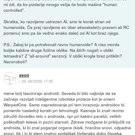
mi zdi, da bo pizdarija mnogo večja če bodo mašine "human
controlled".
Skratka, ko razvijemo ustrezen AI, smo le korak stran od
humanoida. Če prej razvijemo en über eksoskelet(v pravem ali RC
pomenu) smo pa še vedno enako daleč od AI kot brez njega.
P.S.: Zakaj bi pa potrebovali ravno humanoide? A niso morda
boljše kakšne druge fizične oblike. Na štirih nogah v obliki
tetraedra? Z "all-around" senzorji. V obliki krogle brez pritiklin?
Nanoroboti?
xeon
::
29. okt 2009, 17:35
mene bolj fascinirajo androidi. Seveda bi bilo najbolje da se
začnejo razvijati inteligentne robotske proteze kot je omeni
WarpedOne. Samo napredovanje pri tem inrazvoju androidov bi
pomenilo naslednji koraki pri tehnologiji. Kasneje bi znali recimo
združiti človeško telo v androida, npr pri kakšni paralizi, velikih
poškodbah telesa in pozni starosti. Zdrave možgane bi priključili na
androida, ki bi znal poganjat organe (kisik, hranilne snovi, odpadne
snovi, itd.) in bi stem znatno podaljšali življensko dobo človeka.