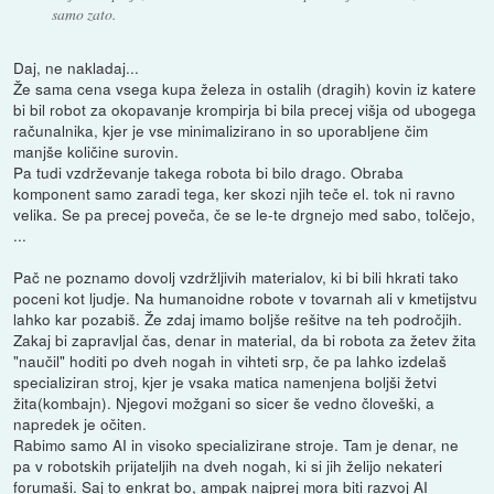
samo zato.
Daj, ne nakladaj...
Že sama cena vsega kupa železa in ostalih (dragih) kovin iz katere
bi bil robot za okopavanje krompirja bi bila precej višja od ubogega
računalnika, kjer je vse minimalizirano in so uporabljene čim
manjše količine surovin.
Pa tudi vzdrževanje takega robota bi bilo drago. Obraba
komponent samo zaradi tega, ker skozi njih teče el. tok ni ravno
velika. Se pa precej poveča, če se le-te drgnejo med sabo, tolčejo,
...
Pač ne poznamo dovolj vzdržljivih materialov, ki bi bili hkrati tako
poceni kot ljudje. Na humanoidne robote v tovarnah ali v kmetijstvu
lahko kar pozabiš. Že zdaj imamo boljše rešitve na teh področjih.
Zakaj bi zapravljal čas, denar in material, da bi robota za žetev žita
"naučil" hoditi po dveh nogah in vihteti srp, če pa lahko izdelaš
specializiran stroj, kjer je vsaka matica namenjena boljši žetvi
žita(kombajn). Njegovi možgani so sicer še vedno človeški, a
napredek je očiten.
Rabimo samo AI in visoko specializirane stroje. Tam je denar, ne
pa v robotskih prijateljih na dveh nogah, ki si jih želijo nekateri
forumaši. Saj to enkrat bo, ampak najprej mora biti razvoj AI