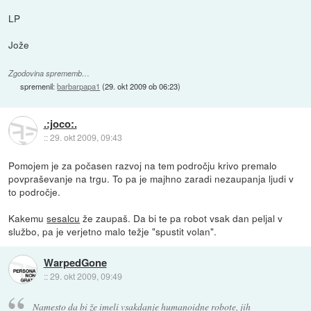
LP
Jože
Zgodovina sprememb…
spremenil:
barbarpapa1
(
29. okt 2009 ob 06:23
)
.:joco:.
::
29. okt 2009, 09:43
Pomojem je za počasen razvoj na tem področju krivo premalo
povpraševanje na trgu. To pa je majhno zaradi nezaupanja ljudi v
to področje.
Kakemu
sesalcu
že zaupaš. Da bi te pa robot vsak dan peljal v
službo, pa je verjetno malo težje "spustit volan".
WarpedGone
::
29. okt 2009, 09:49
Namesto da bi že imeli vsakdanje humanoidne robote, jih