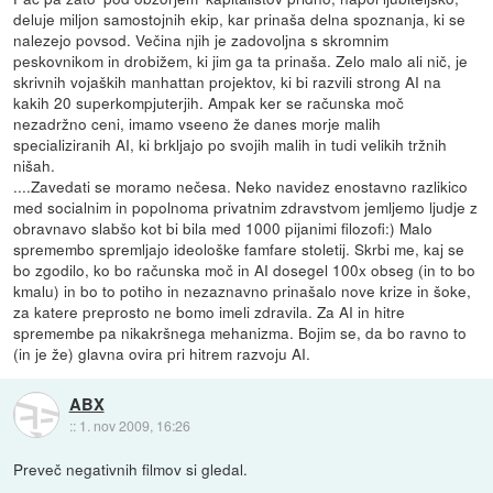
deluje miljon samostojnih ekip, kar prinaša delna spoznanja, ki se
nalezejo povsod. Večina njih je zadovoljna s skromnim
peskovnikom in drobižem, ki jim ga ta prinaša. Zelo malo ali nič, je
skrivnih vojaških manhattan projektov, ki bi razvili strong AI na
kakih 20 superkompjuterjih. Ampak ker se računska moč
nezadržno ceni, imamo vseeno že danes morje malih
specializiranih AI, ki brkljajo po svojih malih in tudi velikih tržnih
nišah.
....Zavedati se moramo nečesa. Neko navidez enostavno razlikico
med socialnim in popolnoma privatnim zdravstvom jemljemo ljudje z
obravnavo slabšo kot bi bila med 1000 pijanimi filozofi:) Malo
spremembo spremljajo ideološke famfare stoletij. Skrbi me, kaj se
bo zgodilo, ko bo računska moč in AI dosegel 100x obseg (in to bo
kmalu) in bo to potiho in nezaznavno prinašalo nove krize in šoke,
za katere preprosto ne bomo imeli zdravila. Za AI in hitre
spremembe pa nikakršnega mehanizma. Bojim se, da bo ravno to
(in je že) glavna ovira pri hitrem razvoju AI.
ABX
::
1. nov 2009, 16:26
Preveč negativnih filmov si gledal.