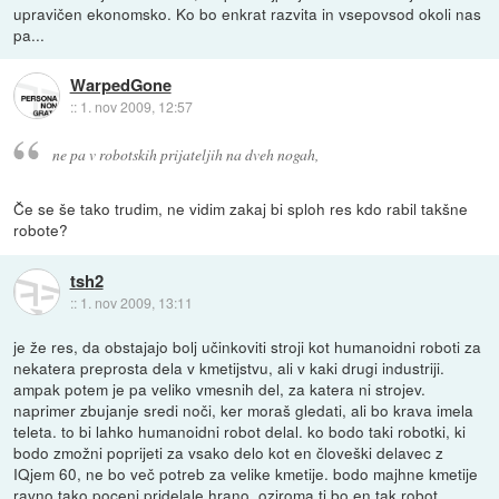
upravičen ekonomsko. Ko bo enkrat razvita in vsepovsod okoli nas
pa...
WarpedGone
::
1. nov 2009, 12:57
ne pa v robotskih prijateljih na dveh nogah,
Če se še tako trudim, ne vidim zakaj bi sploh res kdo rabil takšne
robote?
tsh2
::
1. nov 2009, 13:11
je že res, da obstajajo bolj učinkoviti stroji kot humanoidni roboti za
nekatera preprosta dela v kmetijstvu, ali v kaki drugi industriji.
ampak potem je pa veliko vmesnih del, za katera ni strojev.
naprimer zbujanje sredi noči, ker moraš gledati, ali bo krava imela
teleta. to bi lahko humanoidni robot delal. ko bodo taki robotki, ki
bodo zmožni poprijeti za vsako delo kot en človeški delavec z
IQjem 60, ne bo več potreb za velike kmetije. bodo majhne kmetije
ravno tako poceni pridelale hrano. oziroma ti bo en tak robot