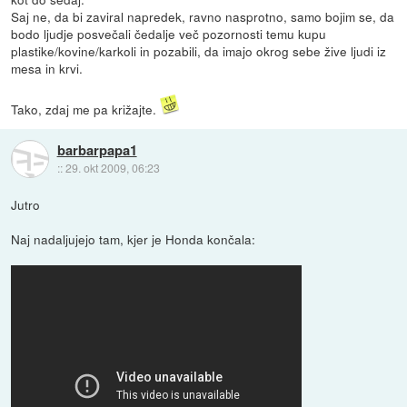
Saj ne, da bi zaviral napredek, ravno nasprotno, samo bojim se, da
bodo ljudje posvečali čedalje več pozornosti temu kupu
plastike/kovine/karkoli in pozabili, da imajo okrog sebe žive ljudi iz
mesa in krvi.
Tako, zdaj me pa križajte.
barbarpapa1
::
29. okt 2009, 06:23
Jutro
Naj nadaljujejo tam, kjer je Honda končala: