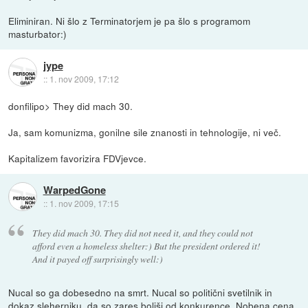
Eliminiran. Ni šlo z Terminatorjem je pa šlo s programom
masturbator:)
jype
::
1. nov 2009, 17:12
donfilipo> They did mach 30.
Ja, sam komunizma, gonilne sile znanosti in tehnologije, ni več.
Kapitalizem favorizira FDVjevce.
WarpedGone
::
1. nov 2009, 17:15
They did mach 30. They did not need it, and they could not
afford even a homeless shelter:) But the president ordered it!
And it payed off surprisingly well:)
Nucal so ga dobesedno na smrt. Nucal so politični svetilnik in
dokaz sleherniku, da so zares boljši od konkurence. Nobena cena