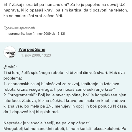
Eh? Zakaj mora bit pa humanoidni? Za to je popolnoma dovolj UZ
naprava, ki jo opasaš kravi, pa sim kartica, da ti pozvoni na telefon,
ko se maternični vrat začne širit.
Zgodovina sprememb…
spremenilo:
jype
(
1. nov 2009 ob 13:13
)
WarpedGone
::
1. nov 2009, 13:23
@tsh2:
Ti si torej želiš splošnega robota, ki bi znal čimveč stvari. Maš dva
problema:
1. ekonomski: zakaj bi plečeval za razvoj, testiranje in izdelavo
robota ki zna vsega vraga, ti pa nucaš samo čekiranje krav?
2. "programerski": Bolj ko je stvar splošna, bolj je kompleksen njen
interface. Zadeva, ki zna sčekirat kravo, bo imela en knof, zadeva
ki zna vse, bo mela pa ŽNJ menujev in opcij in boš ponucu N časa,
da ji dopoveš kaj bi sploh rad.
Napredek je v specializaciji, ne pa v splošnosti.
Mnogobolj kot humanoidni roboti, bi nam koristili eksoskeletoni. Pa