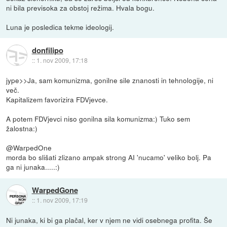
ni bila previsoka za obstoj režima. Hvala bogu.
Luna je posledica tekme ideologij.
donfilipo
::
1. nov 2009, 17:18
jype>>Ja, sam komunizma, gonilne sile znanosti in tehnologije, ni
več.
Kapitalizem favorizira FDVjevce.
A potem FDVjevci niso gonilna sila komunizma:) Tuko sem
žalostna:)
@WarpedOne
morda bo slišati zlizano ampak strong AI 'nucamo' veliko bolj. Pa
ga ni junaka.....:)
WarpedGone
::
1. nov 2009, 17:19
Ni junaka, ki bi ga plačal, ker v njem ne vidi osebnega profita. Še