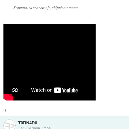
Sramota. za vse seronje, vključno z mano.
:)
T0RN4D0
::
31. okt 2009, 17:03