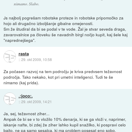
nimamo. Slabo.
Js najbolj pogrešam robotske proteze in robotske pripomočko za
hojo ali drugačno izboljšanje gibalne omejenosti.
Sm že študiral da bi se podal v te vode. Žal je stvar seveda draga,
zavarovalnice pa človeku še navadnih birgl nočjo kupit, kaj šele kaj
"naprednejšega".
rasta
::
29. okt 2009, 10:58
Za počasen razvoj na tem področju je kriva predvsem težavnost
področja. Tako nekako, kot pri umetni inteligenci. Tudi te še
nimamo (kaj prida).
.:joco:.
::
29. okt 2009, 14:21
Ja, sej, težavnost ziher...
Ampak če bi se v to vložilo 10% denarja, ki se ga vloži v, naprimer,
iskanje nafte, bi zdej že ziher lahko kupil snažilko, ki pospravi celo
bajto, ne pa samo sesalca, ki ma problem posesat eno sobo.