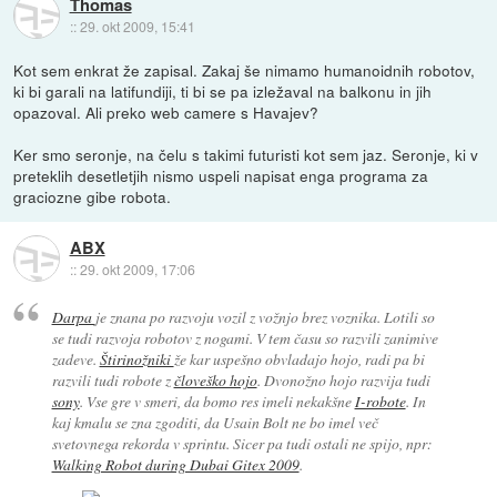
Thomas
::
29. okt 2009, 15:41
Kot sem enkrat že zapisal. Zakaj še nimamo humanoidnih robotov,
ki bi garali na latifundiji, ti bi se pa izležaval na balkonu in jih
opazoval. Ali preko web camere s Havajev?
Ker smo seronje, na čelu s takimi futuristi kot sem jaz. Seronje, ki v
preteklih desetletjih nismo uspeli napisat enga programa za
graciozne gibe robota.
ABX
::
29. okt 2009, 17:06
Darpa
je znana po razvoju vozil z vožnjo brez voznika. Lotili so
se tudi razvoja robotov z nogami. V tem času so razvili zanimive
zadeve.
Štirinožniki
že kar uspešno obvladajo hojo, radi pa bi
razvili tudi robote z
človeško hojo
. Dvonožno hojo razvija tudi
sony
. Vse gre v smeri, da bomo res imeli nekakšne
I-robote
. In
kaj kmalu se zna zgoditi, da Usain Bolt ne bo imel več
svetovnega rekorda v sprintu. Sicer pa tudi ostali ne spijo, npr:
Walking Robot during Dubai Gitex 2009
.