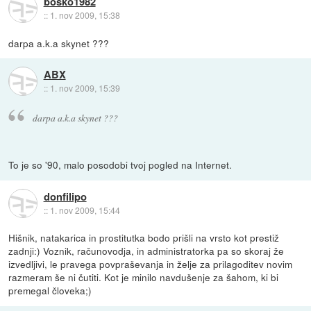
bosko1982
::
1. nov 2009, 15:38
darpa a.k.a skynet ???
ABX
::
1. nov 2009, 15:39
darpa a.k.a skynet ???
To je so '90, malo posodobi tvoj pogled na Internet.
donfilipo
::
1. nov 2009, 15:44
Hišnik, natakarica in prostitutka bodo prišli na vrsto kot prestiž
zadnji:) Voznik, računovodja, in administratorka pa so skoraj že
izvedljivi, le pravega povpraševanja in želje za prilagoditev novim
razmeram še ni čutiti. Kot je minilo navdušenje za šahom, ki bi
premegal človeka;)