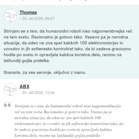
Thomas
::
30. okt 2009, 09:37
Strinjam se s tem, da humanoidni roboti niso najpomembnejša reč
na tem svetu. Racionalno je gotovo tako. Vseeno pa je nerodna
situacija, da eden ne zna spet kakšnih 100 elektromotorjev in
vzvodov in jih softwresko kontrolirat tako, da bi zadeva graciozno
hodila po svetu in opravljala kakšna koristna dela, recimo na
latifundiji gojila pridelke.
Sramota. za vse seronje, vključno z mano.
ABX
::
30. okt 2009, 10:04
Strinjam se s tem, da humanoidni roboti niso najpomembnejša
reč na tem svetu. Racionalno je gotovo tako. Vseeno pa je
nerodna situacija, da eden ne zna spet kakšnih 100
elektromotorjev in vzvodov in jih softwresko kontrolirat tako, da
bi zadeva graciozno hodila po svetu in opravljala kakšna
koristna dela, recimo na latifundiji gojila pridelke.