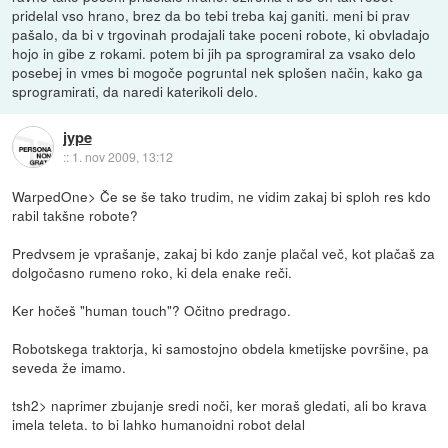
pridelal vso hrano, brez da bo tebi treba kaj ganiti. meni bi prav
pašalo, da bi v trgovinah prodajali take poceni robote, ki obvladajo
hojo in gibe z rokami. potem bi jih pa sprogramiral za vsako delo
posebej in vmes bi mogoče pogruntal nek splošen način, kako ga
sprogramirati, da naredi katerikoli delo.
jype
::
1. nov 2009, 13:12
WarpedOne> Če se še tako trudim, ne vidim zakaj bi sploh res kdo
rabil takšne robote?
Predvsem je vprašanje, zakaj bi kdo zanje plačal več, kot plačaš za
dolgočasno rumeno roko, ki dela enake reči.
Ker hočeš "human touch"? Očitno predrago.
Robotskega traktorja, ki samostojno obdela kmetijske površine, pa
seveda že imamo.
tsh2> naprimer zbujanje sredi noči, ker moraš gledati, ali bo krava
imela teleta. to bi lahko humanoidni robot delal