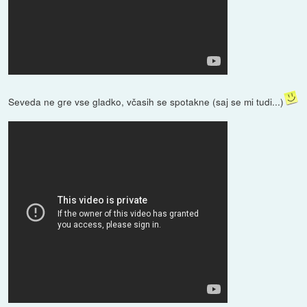
Seveda ne gre vse gladko, včasih se spotakne (saj se mi tudi...)