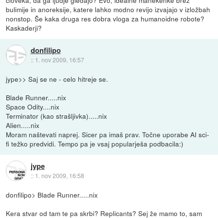
človeka, da ga ljudje gledajo? Evo, idealne manekenke brez
bulimije in anoreksije, katere lahko modno revijo izvajajo v izložbah
nonstop. Še kaka druga res dobra vloga za humanoidne robote?
Kaskaderji?
donfilipo
::
1. nov 2009, 16:57
jype>> Saj se ne - celo hitreje se.
Blade Runner.....nix
Space Odity....nix
Terminator (kao strašljivka).....nix
Alien.....nix
Moram naštevati naprej. Sicer pa imaš prav. Točne uporabe AI sci-
fi težko predvidi. Tempo pa je vsaj popularješa podbacila:)
jype
::
1. nov 2009, 16:58
donfilipo> Blade Runner.....nix
Kera stvar od tam te pa skrbi? Replicants? Sej že mamo to, sam