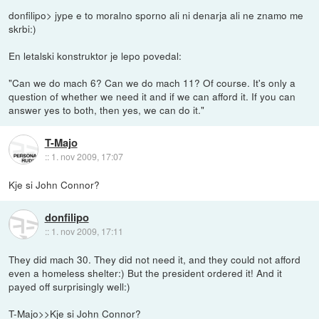
donfilipo> jype e to moralno sporno ali ni denarja ali ne znamo me
skrbi:)
En letalski konstruktor je lepo povedal:
"Can we do mach 6? Can we do mach 11? Of course. It's only a
question of whether we need it and if we can afford it. If you can
answer yes to both, then yes, we can do it."
T-Majo
::
1. nov 2009, 17:07
Kje si John Connor?
donfilipo
::
1. nov 2009, 17:11
They did mach 30. They did not need it, and they could not afford
even a homeless shelter:) But the president ordered it! And it
payed off surprisingly well:)
T-Majo>>Kje si John Connor?