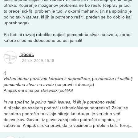
otroka. Kopiranje možganov problema ne bo rešilo (čeprav je tudi
to precej sci-fi), problem je tudi v okorni mehaniki (in na splošno je
polno takih
, ki jih je potrebno rešiti, preden se bo dobilo kaj
issues
uporabnega).
Pa tudi ni razvoj robotike najbolj pomembna stvar na svetu, zaradi
katere si bomo dobesedno od ust jemali!
.:joco:.
::
29. okt 2009, 15:18
:)
, pa
vložen denar pozitivno korelira z napredkom
robotika ni najbolj
(se pravi ni denarja)
pomembna stvar na svetu
Ampak eni smo pa
slovenski politiki!
in na splošno je polno takih issues, ki jih je potrebno rešiti
A ni tako na vsakem področju tehnološkega napredka? Zakaj se
nekatera področja razvijajo hitreje kot druga, je verjetno več
dejavnikov. Govorit iz glave zakaj neko področje stagnira, je
zabavno. Ampak stroka pravi, da je večinoma problem keš. Torej...