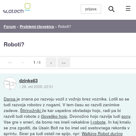
☰
Forum
»
Problemi človeštva
»
Roboti?
Roboti?
««
«
1
/ 6
»
»»
dzinks63
::
28. okt 2009, 22:51
Darpa
je znana po razvoju vozil z vožnjo brez voznika. Lotili so se
tudi razvoja robotov z nogami. V tem času so razvili zanimive
zadeve.
Štirinožniki
že kar uspešno obvladajo hojo, radi pa bi
razvili tudi robote z
človeško hojo
. Dvonožno hojo razvija tudi
sony
.
Vse gre v smeri, da bomo res imeli nekakšne
I-robote
. In kaj kmalu
se zna zgoditi, da Usain Bolt ne bo imel več svetovnega rekorda v
sprintu. Sicer pa tudi ostali ne spijo, npr:
Walking Robot during