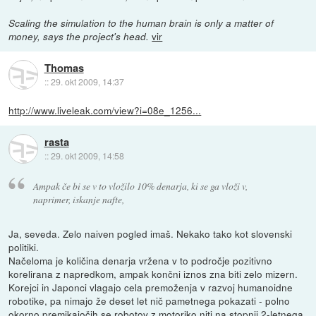
Scaling the simulation to the human brain is only a matter of
vir
money, says the project's head.
Thomas
::
29. okt 2009, 14:37
http://www.liveleak.com/view?i=08e_1256...
rasta
::
29. okt 2009, 14:58
Ampak če bi se v to vložilo 10% denarja, ki se ga vloži v,
naprimer, iskanje nafte,
Ja, seveda. Zelo naiven pogled imaš. Nekako tako kot slovenski
politiki.
Načeloma je količina denarja vržena v to področje pozitivno
korelirana z napredkom, ampak končni iznos zna biti zelo mizern.
Korejci in Japonci vlagajo cela premoženja v razvoj humanoidne
robotike, pa nimajo že deset let nič pametnega pokazati - polno
okorno premikajočih se robotov z motoriko niti na stopnji 2-letnega