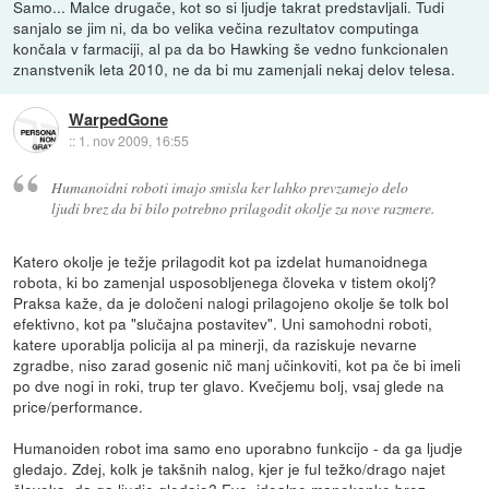
Samo... Malce drugače, kot so si ljudje takrat predstavljali. Tudi
sanjalo se jim ni, da bo velika večina rezultatov computinga
končala v farmaciji, al pa da bo Hawking še vedno funkcionalen
znanstvenik leta 2010, ne da bi mu zamenjali nekaj delov telesa.
WarpedGone
::
1. nov 2009, 16:55
Humanoidni roboti imajo smisla ker lahko prevzamejo delo
ljudi brez da bi bilo potrebno prilagodit okolje za nove razmere.
Katero okolje je težje prilagodit kot pa izdelat humanoidnega
robota, ki bo zamenjal usposobljenega človeka v tistem okolj?
Praksa kaže, da je določeni nalogi prilagojeno okolje še tolk bol
efektivno, kot pa "slučajna postavitev". Uni samohodni roboti,
katere uporablja policija al pa minerji, da raziskuje nevarne
zgradbe, niso zarad gosenic nič manj učinkoviti, kot pa če bi imeli
po dve nogi in roki, trup ter glavo. Kvečjemu bolj, vsaj glede na
price/performance.
Humanoiden robot ima samo eno uporabno funkcijo - da ga ljudje
gledajo. Zdej, kolk je takšnih nalog, kjer je ful težko/drago najet