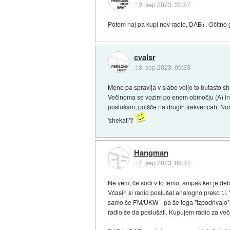
::
2. sep 2023, 22:57
Potem naj pa kupi nov radio, DAB+. Očitno g
cvalsr
::
3. sep 2023, 09:33
Mene pa spravlja v slabo voljo to butasto shr
Večinoma se vozim po enem območju (A) in s
poslušam, poišče na drugih frekvencah. Norm
'shekati'?
Hangman
::
4. sep 2023, 08:27
Ne vem, če sodi v to temo, ampak ker je deba
Včasih si radio poslušal analogno preko t.i
samo še FM/UKW - pa še tega "izpodrivajo" n
radio še da poslušati. Kupujem radio za ve