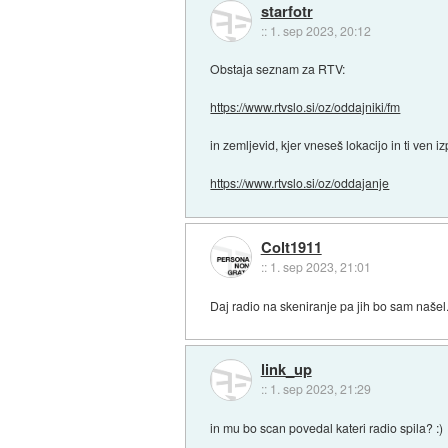
starfotr
::
1. sep 2023, 20:12
Obstaja seznam za RTV:
https://www.rtvslo.si/oz/oddajniki/fm
in zemljevid, kjer vneseš lokacijo in ti ven i
https://www.rtvslo.si/oz/oddajanje
Colt1911
::
1. sep 2023, 21:01
Daj radio na skeniranje pa jih bo sam našel
link_up
::
1. sep 2023, 21:29
in mu bo scan povedal kateri radio spila? :)