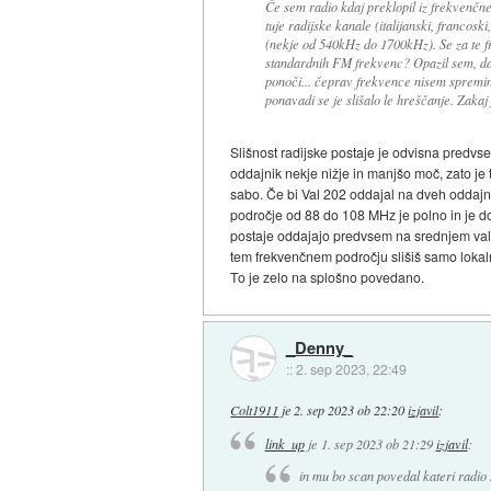
Če sem radio kdaj preklopil iz frekvenčn
tuje radijske kanale (italijanski, francos
(nekje od 540kHz do 1700kHz). Se za te fr
standardnih FM frekvenc? Opazil sem, d
ponoči... čeprav frekvence nisem spremin
ponavadi se je slišalo le hreščanje. Zakaj
Slišnost radijske postaje je odvisna predv
oddajnik nekje nižje in manjšo moč, zato je 
sabo. Če bi Val 202 oddajal na dveh oddajnik
področje od 88 do 108 MHz je polno in je do
postaje oddajajo predvsem na srednjem valu, 
tem frekvenčnem področju slišiš samo lokalne p
To je zelo na splošno povedano.
_Denny_
::
2. sep 2023, 22:49
Colt1911
je
2. sep 2023 ob 22:20
izjavil
:
link_up
je
1. sep 2023 ob 21:29
izjavil
:
in mu bo scan povedal kateri radio s