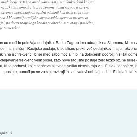
e modulacije (FM) na amplitudno (AM), sem lahko dobil kakšne
ki, nemški itd), ampak s tem se spremeni tudi razpon frekvenc
ekvence uporabljajo drugačni oddajniki od tistih za prenos
a na AM območju radijske signale lahko ujamem predvsem
jal, po dnevi radijskega kanala podnevi nisem mogel poslušati,
 je temu tako?
sem od moči in položaja oddajnika. Radio Zagreb ima oddajnik na Sljemenu, ki ima 
tudi manj slišen. Radijske postaje, ki so slišne preko več oddajnikov imajo frekven
ih na isti frekvenci, bi se med sabo motila in bi na določenih področjih slišal odmev
deljevanje frekvenc velik posel, zato nove radijske postaje zelo težko oz. ne morej
ki se podnevi, ko je sončeva aktivnost velika absorbirajo v t.i. E sloju ionosfere, 
ostaje, ponoči pa se za sloj razkroji in se ti valovi odbijajo od. t.i. F sloja in lahk
pila? :)