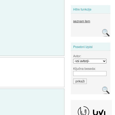
Hitre funkcije
seznam tem
Posebni izpisi
Avtor:
Ključna beseda: