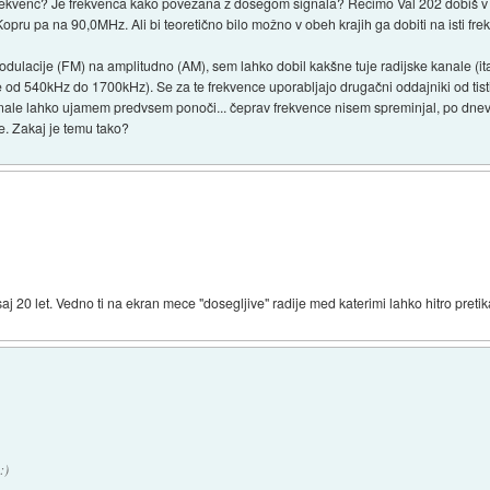
rekvenc? Je frekvenca kako povezana z dosegom signala? Recimo Val 202 dobiš v vsa
opru pa na 90,0MHz. Ali bi teoretično bilo možno v obeh krajih ga dobiti na isti fr
dulacije (FM) na amplitudno (AM), sem lahko dobil kakšne tuje radijske kanale (ital
e od 540kHz do 1700kHz). Se za te frekvence uporabljajo drugačni oddajniki od tis
nale lahko ujamem predvsem ponoči... čeprav frekvence nisem spreminjal, po dne
je. Zakaj je temu tako?
 20 let. Vedno ti na ekran mece "dosegljive" radije med katerimi lahko hitro pretik
:)