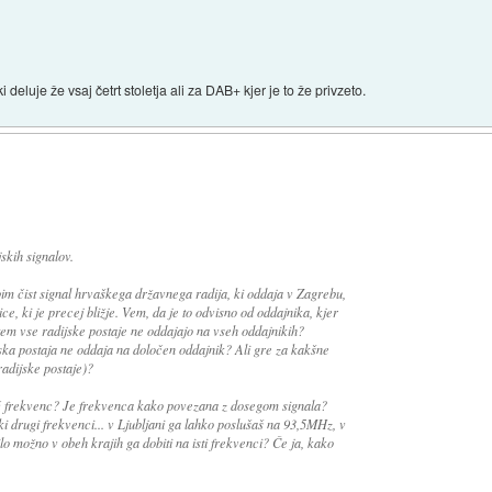
deluje že vsaj četrt stoletja ali za DAB+ kjer je to že privzeto.
skih signalov.
im čist signal hrvaškega državnega radija, ki oddaja v Zagrebu,
, ki je precej bližje. Vem, da je to odvisno od oddajnika, kjer
tem vse radijske postaje ne oddajajo na vseh oddajnikih?
ska postaja ne oddaja na določen oddajnik? Ali gre za kakšne
adijske postaje)?
eč frekvenc? Je frekvenca kako povezana z dosegom signala?
i drugi frekvenci... v Ljubljani ga lahko poslušaš na 93,5MHz, v
o možno v obeh krajih ga dobiti na isti frekvenci? Če ja, kako