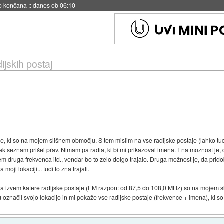
s ob 06:09
ijskih postaj
aje, ki so na mojem slišnem območju. S tem mislim na vse radijske postaje (lahko tudi
i tak seznam prišel prav. Nimam pa radia, ki bi mi prikazoval imena. Ena možnost je
m druga frekvenca itd., vendar bo to zelo dolgo trajalo. Druga možnost je, da prid
moji lokaciji... tudi to zna trajati.
da izvem katere radijske postaje (FM razpon: od 87,5 do 108,0 MHz) so na mojem s
du označil svojo lokacijo in mi pokaže vse radijske postaje (frekvence + imena), ki s