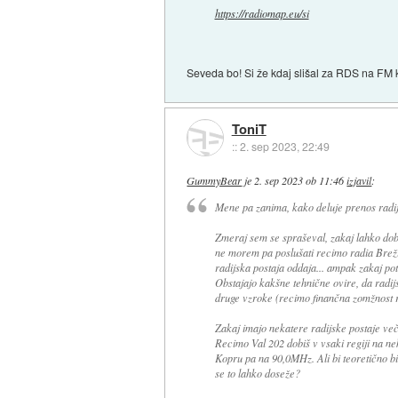
https://radiomap.eu/si
Seveda bo! Si že kdaj slišal za RDS na FM ki 
ToniT
::
2. sep 2023, 22:49
GummyBear
je
2. sep 2023 ob 11:46
izjavil
:
Mene pa zanima, kako deluje prenos radij
Zmeraj sem se spraševal, zakaj lahko dob
ne morem pa poslušati recimo radia Brežice
radijska postaja oddaja... ampak zakaj po
Obstajajo kakšne tehnične ovire, da radij
druge vzroke (recimo finančna zomžnost r
Zakaj imajo nekatere radijske postaje v
Recimo Val 202 dobiš v vsaki regiji na nek
Kopru pa na 90,0MHz. Ali bi teoretično bil
se to lahko doseže?