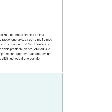
veliko moč. Radio Brežice pa ima
ce razdeljene tako, da se ne motijo med
 oz. signal ne bi bil čist. Frekvenčno
o dobiti proste frekvence. AM radijske
ki je "močan" podnevi, zato podnevi na
o slišiš tudi oddaljene postaje.