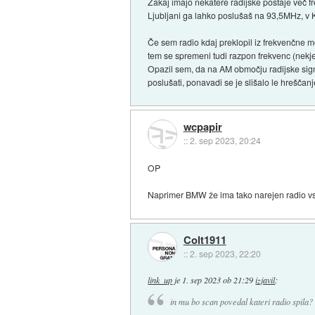
Zakaj imajo nekatere radijske postaje več f
Ljubljani ga lahko poslušaš na 93,5MHz, v K
Če sem radio kdaj preklopil iz frekvenčne mo
tem se spremeni tudi razpon frekvenc (nekj
Opazil sem, da na AM območju radijske sig
poslušati, ponavadi se je slišalo le hreščan
wcpapir
::
2. sep 2023, 20:24
OP
Naprimer BMW že ima tako narejen radio vsaj
Colt1911
::
2. sep 2023, 22:20
link_up
je
1. sep 2023 ob 21:29
izjavil
:
in mu bo scan povedal kateri radio spila? 