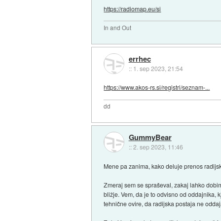
https://radiomap.eu/si
In and Out
errhec
::
1. sep 2023, 21:54
https://www.akos-rs.si/registri/seznam-...
dd
GummyBear
::
2. sep 2023, 11:46
Mene pa zanima, kako deluje prenos radijsk
Zmeraj sem se spraševal, zakaj lahko dobim 
bližje. Vem, da je to odvisno od oddajnika,
tehnične ovire, da radijska postaja ne odda