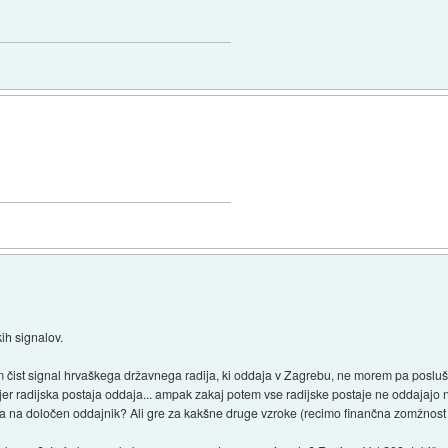
ih signalov.
čist signal hrvaškega državnega radija, ki oddaja v Zagrebu, ne morem pa poslušat
 kjer radijska postaja oddaja... ampak zakaj potem vse radijske postaje ne oddajaj
ja na določen oddajnik? Ali gre za kakšne druge vzroke (recimo finančna zomžnost 