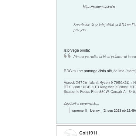
https://radiomap.eu/si
Seveda bo! Si že kdaj slišal za RDS na FM 
privzeto.
Iz prvega posta:
Nimam pa radia, ki bi mi prikazoval imen
RDS mu ne pomaga čisto nič, če ima (starejši
Asrock X670E Taichi, Ryzen 9 7950X3D + 
RTX 5080 16GB, 2TB Kingston KC3000, 2T
Seasonic Focus Plus 850W, Corsair Air 54
Zgodovina sprememb…
spremenil:
_Denny_
(
2. sep 2023 ob 22:49
Colt1911