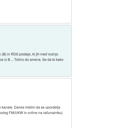
(B) in RDS postaje, ki jih med vožnjo
ce iz B ... Tečno do amena. Se da to kako
ske kanale. Danes mislim da se uporablja
 (poleg FM/UKW in online na računalniku)