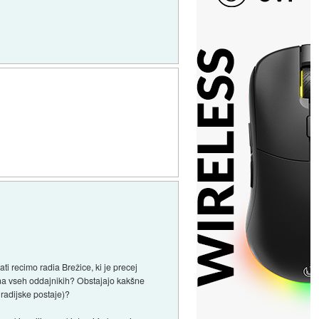
i recimo radia Brežice, ki je precej
o na vseh oddajnikih? Obstajajo kakšne
radijske postaje)?