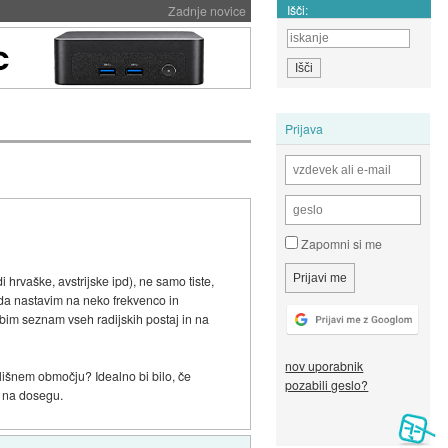
Išči:
Zadnje novice
Prijava
Zapomni si me
 hrvaške, avstrijske ipd), ne samo tiste,
, da nastavim na neko frekvenco in
obim seznam vseh radijskih postaj in na
nov uporabnik
lišnem območju? Idealno bi bilo, če
pozabili geslo?
o na dosegu.