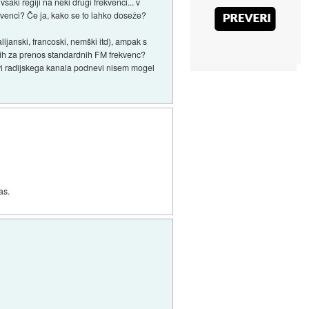
ki regiji na neki drugi frekvenci... v
ekvenci? Če ja, kako se to lahko doseže?
ijanski, francoski, nemški itd), ampak s
tih za prenos standardnih FM frekvenc?
vi radijskega kanala podnevi nisem mogel
as.