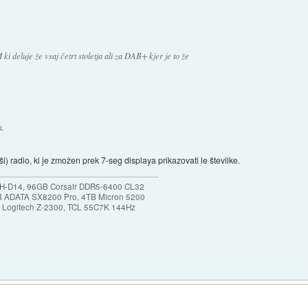
ki deluje že vsaj četrt stoletja ali za DAB+ kjer je to že
a.
) radio, ki je zmožen prek 7-seg displaya prikazovati le številke.
NH-D14, 96GB Corsair DDR5-6400 CL32
B ADATA SX8200 Pro, 4TB Micron 5200
0, Logitech Z-2300, TCL 55C7K 144Hz
)