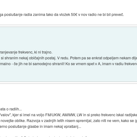
a poslušanje radia zanima tako da vložek 50€ v nov radio ne bi bil preveč.
anjevanje frekvenc, ki ni trajno.
i shranim nekaj običajnih postaj. V redu. Potem pa se enkrat odpeljem nekam dlje 
alno - če jih ne bi samodejno shranil! Ko se vrnem spet v A, imam v radiu frekven
ta o radiih...
. "valov", kjer si imel na voljo FM/UKW, AM/MW, LW in si preko frekvenc iskal radij
ovejše oblike. Razvoja v zadnjih letih nisem spremljal, zato niti ne vem, kako se
černo poslušanje glasbe in imam nekaj vprašanj...