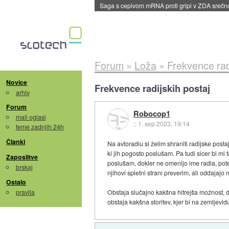
BMW v vozilih začel predvajati reklame
::
dane
Forum
»
Loža
»
Frekvence rad
Novice
Frekvence radijskih postaj
arhiv
Forum
Robocop1
mali oglasi
::
1. sep 2023, 19:14
teme zadnjih 24h
Članki
Na avtoradiu si želim shraniti radijske post
ki jih pogosto poslušam. Pa tudi sicer bi m
Zaposlitve
poslušam, dokler ne omenijo ime radia, pote
brskaj
njihovi spletni strani preverim, ali oddajajo na 
Ostalo
pravila
Obstaja slučajno kakšna hitrejša možnost, 
obstaja kakšna storitev, kjer bi na zemljevi