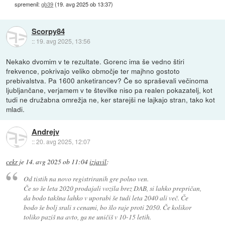
spremenil:
gb39
(
19. avg 2025 ob 13:37
)
Scorpy84
::
19. avg 2025, 13:56
Nekako dvomim v te rezultate. Gorenc ima še vedno štiri
frekvence, pokrivajo veliko območje ter majhno gostoto
prebivalstva. Pa 1600 anketirancev? Če so spraševali večinoma
ljubljančane, verjamem v te številke niso pa realen pokazatelj, kot
tudi ne družabna omrežja ne, ker starejši ne lajkajo stran, tako kot
mladi.
Andrejv
::
20. avg 2025, 12:07
cekr
je
14. avg 2025 ob 11:04
izjavil
:
Od tistih na novo registriranih gre polno ven.
Če so še leta 2020 prodajali vozila brez DAB, si lahko prepričan,
da bodo takšna lahko v uporabi še tudi leta 2040 ali več. Če
bodo še bolj srali s cenami, bo šlo raje proti 2050. Če kolikor
toliko paziš na avto, ga ne uničiš v 10-15 letih.