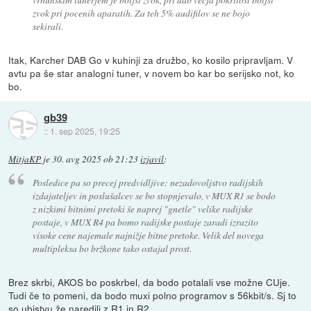
zvok pri pocenih aparatih. Za teh 5% audifilov se ne bojo
sekirali.
Itak, Karcher DAB Go v kuhinji za družbo, ko kosilo pripravljam. V
avtu pa še star analogni tuner, v novem bo kar bo serijsko not, ko
bo.
gb39
::
1. sep 2025, 19:25
MitjaKP
je
30. avg 2025 ob 21:23
izjavil
:
Posledice pa so precej predvidljive: nezadovoljstvo radijskih
izdajateljev in poslušalcev se bo stopnjevalo, v MUX R1 se bodo
z nizkimi bitnimi pretoki še naprej "gnetle" velike radijske
postaje, v MUX R4 pa bomo radijske postaje zaradi izrazito
visoke cene najemale najnižje bitne pretoke. Velik del novega
multipleksa bo bržkone tako ostajal prost.
Brez skrbi, AKOS bo poskrbel, da bodo potalali vse možne CUje.
Tudi če to pomeni, da bodo muxi polno programov s 56kbit/s. Sj to
so ubistvu že naredili z R1 in R2.