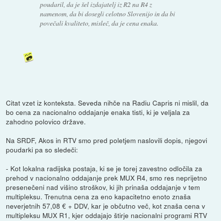
poudaril, da je šel izdajatelj iz R2 na R4 z
namenom, da bi dosegli celotno Slovenijo in da bi
povečali kvaliteto, misleč, da je cena enaka.
Citat vzet iz konteksta. Seveda nihče na Radiu Capris ni mislil, da
bo cena za nacionalno oddajanje enaka tisti, ki je veljala za
zahodno polovico države.
Na SRDF, Akos in RTV smo pred poletjem naslovili dopis, njegovi
poudarki pa so sledeči:
- Kot lokalna radijska postaja, ki se je torej zavestno odločila za
prehod v nacionalno oddajanje prek MUX R4, smo res neprijetno
presenečeni nad višino stroškov, ki jih prinaša oddajanje v tem
multipleksu. Trenutna cena za eno kapacitetno enoto znaša
neverjetnih 57,08 € + DDV, kar je občutno več, kot znaša cena v
multipleksu MUX R1, kjer oddajajo štirje nacionalni programi RTV