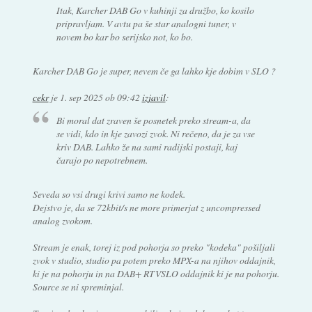
Itak, Karcher DAB Go v kuhinji za družbo, ko kosilo
pripravljam. V avtu pa še star analogni tuner, v
novem bo kar bo serijsko not, ko bo.
Karcher DAB Go je super, nevem če ga lahko kje dobim v SLO ?
cekr
je
1. sep 2025 ob 09:42
izjavil
:
Bi moral dat zraven še posnetek preko stream-a, da
se vidi, kdo in kje zavozi zvok. Ni rečeno, da je za vse
kriv DAB. Lahko že na sami radijski postaji, kaj
čarajo po nepotrebnem.
Seveda so vsi drugi krivi samo ne kodek.
Dejstvo je, da se 72kbit/s ne more primerjat z uncompressed
analog zvokom.
Stream je enak, torej iz pod pohorja so preko "kodeka" pošiljali
zvok v studio, studio pa potem preko MPX-a na njihov oddajnik,
ki je na pohorju in na DAB+ RTVSLO oddajnik ki je na pohorju.
Source se ni spreminjal.