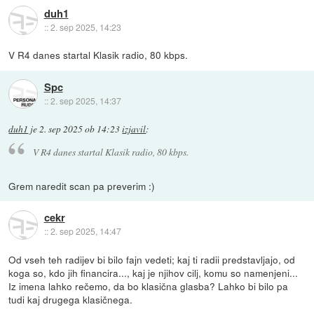
duh1
::
2. sep 2025, 14:23
V R4 danes startal Klasik radio, 80 kbps.
Spc
::
2. sep 2025, 14:37
duh1
je
2. sep 2025 ob 14:23
izjavil
:
V R4 danes startal Klasik radio, 80 kbps.
Grem naredit scan pa preverim :)
cekr
::
2. sep 2025, 14:47
Od vseh teh radijev bi bilo fajn vedeti; kaj ti radii predstavljajo, od
koga so, kdo jih financira..., kaj je njihov cilj, komu so namenjeni...
Iz imena lahko rečemo, da bo klasična glasba? Lahko bi bilo pa
tudi kaj drugega klasičnega.