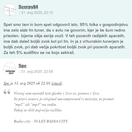
Scorpy84
::
31. avg 2025, 22:15
Spet smo tam in bom spet odgovoril isto, 95% folka v gospodinjstvu
ima zelo slab fm tuner, da v avtu ne govorim, kjer je še šum redno
prisoten. Izjema višja serija vozil. V teh pocenih radijskih aparatih,
ima dab daleč boljši zvok kot pri fm. In ja z vrhunskim tunerjem je
boljši zvok, pri dab večja pokritost boljši zvok pri pocenih aparatih.
Za teh 5% audifilov se ne bojo sekirali.
Spc
::
31. avg 2025, 22:58
Spc
je
31. avg 2025 ob 22:01
izjavil
:
Včeraj sem naredil test glasbe v živo oz. prenos v živo.
Se pravi source je original uncompressed iz mixerja, ni posnet
"mp2" ali "mp3" na radiu.
Tukaj se sliši največja razlika.
Radio city - 30 LET RADIA CITY.