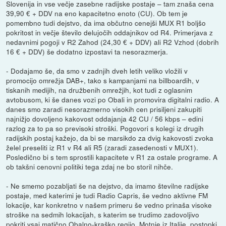
Slovenija in vse večje zasebne radijske postaje – tam znaša cena
39,90 € + DDV na eno kapacitetno enoto (CU). Ob tem je
pomembno tudi dejstvo, da ima občutno cenejši MUX R1 boljšo
pokritost in večje število delujočih oddajnikov od R4. Primerjava z
nedavnimi pogoji v R2 Zahod (24,30 € + DDV) ali R2 Vzhod (dobrih
16 € + DDV) še dodatno izpostavi ta nesorazmerja.
- Dodajamo še, da smo v zadnjih dveh letih veliko vložili v
promocijo omrežja DAB+, tako s kampanjami na billboardih, v
tiskanih medijih, na družbenih omrežjih, kot tudi z oglasnim
avtobusom, ki še danes vozi po Obali in promovira digitalni radio. A
danes smo zaradi nesorazmerno visokih cen prisiljeni zakupiti
najnižjo dovoljeno kakovost oddajanja 42 CU / 56 kbps – edini
razlog za to pa so previsoki stroški. Pogovori s kolegi iz drugih
radijskih postaj kažejo, da bi se marsikdo za dvig kakovosti zvoka
želel preseliti iz R1 v R4 ali R5 (zaradi zasedenosti v MUX1).
Posledično bi s tem sprostili kapacitete v R1 za ostale programe. A
ob takšni cenovni politiki tega zdaj ne bo storil nihče.
- Ne smemo pozabljati še na dejstvo, da imamo številne radijske
postaje, med katerimi je tudi Radio Capris, še vedno aktivne FM
lokacije, kar konkretno v našem primeru še vedno prinaša visoke
stroške na sedmih lokacijah, s katerim se trudimo zadovoljivo
pokriti vsaj matično Obalno-kraško regijo. Motnje iz Italije, postopki,