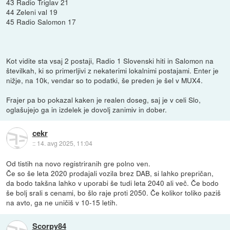
43 Radio Triglav 21
44 Zeleni val 19
45 Radio Salomon 17
Kot vidite sta vsaj 2 postaji, Radio 1 Slovenski hiti in Salomon na
številkah, ki so primerljivi z nekaterimi lokalnimi postajami. Enter je
nižje, na 10k, vendar so to podatki, še preden je šel v MUX4.
Frajer pa bo pokazal kaken je realen doseg, saj je v celi Slo,
oglašujejo ga in izdelek je dovolj zanimiv in dober.
cekr
::
14. avg 2025, 11:04
Od tistih na novo registriranih gre polno ven.
Če so še leta 2020 prodajali vozila brez DAB, si lahko prepričan,
da bodo takšna lahko v uporabi še tudi leta 2040 ali več. Če bodo
še bolj srali s cenami, bo šlo raje proti 2050. Če kolikor toliko paziš
na avto, ga ne uničiš v 10-15 letih.
Scorpy84