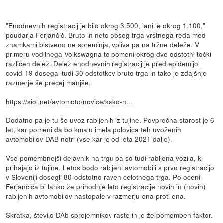
"Enodnevnih registracij je bilo okrog 3.500, lani le okrog 1.100,"
poudarja Ferjančič. Bruto in neto obseg trga vrstnega reda med
znamkami bistveno ne spreminja, vpliva pa na tržne deleže. V
primeru vodilnega Volkswagna to pomeni okrog dve odstotni točki
različen delež. Delež enodnevnih registracij je pred epidemijo
covid-19 dosegal tudi 30 odstotkov bruto trga in tako je zdajšnje
razmerje še precej manjše.
https://siol.net/avtomoto/novice/kako-n...
Dodatno pa je tu še uvoz rabljenih iz tujine. Povprečna starost je 6
let, kar pomeni da bo kmalu imela polovica teh uvoženih
avtomobilov DAB notri (vse kar je od leta 2021 dalje).
Vse pomembnejši dejavnik na trgu pa so tudi rabljena vozila, ki
prihajajo iz tujine. Letos bodo rabljeni avtomobili s prvo registracijo
v Sloveniji dosegli 80-odstotno raven celotnega trga. Po oceni
Ferjančiča bi lahko že prihodnje leto registracije novih in (novih)
rabljenih avtomobilov nastopale v razmerju ena proti ena.
Skratka, število DAb sprejemnikov raste in je že pomemben faktor.