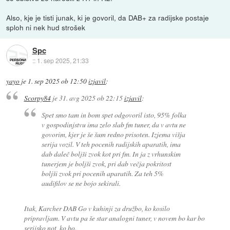
Also, kje je tisti junak, ki je govoril, da DAB+ za radijske postaje
sploh ni nek hud strošek
Spc
::
1. sep 2025, 21:33
yayo
je
1. sep 2025 ob 12:50
izjavil
:
Scorpy84
je
31. avg 2025 ob 22:15
izjavil
:
Spet smo tam in bom spet odgovoril isto, 95% folka
v gospodinjstvu ima zelo slab fm tuner, da v avtu ne
govorim, kjer je še šum redno prisoten. Izjema višja
serija vozil. V teh pocenih radijskih aparatih, ima
dab daleč boljši zvok kot pri fm. In ja z vrhunskim
tunerjem je boljši zvok, pri dab večja pokritost
boljši zvok pri pocenih aparatih. Za teh 5%
audifilov se ne bojo sekirali.
Itak, Karcher DAB Go v kuhinji za družbo, ko kosilo
pripravljam. V avtu pa še star analogni tuner, v novem bo kar bo
serijsko not, ko bo.