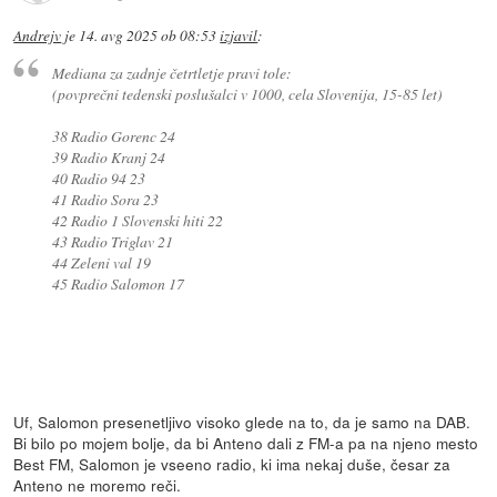
Andrejv
je
14. avg 2025 ob 08:53
izjavil
:
Mediana za zadnje četrtletje pravi tole:
(povprečni tedenski poslušalci v 1000, cela Slovenija, 15-85 let)
38 Radio Gorenc 24
39 Radio Kranj 24
40 Radio 94 23
41 Radio Sora 23
42 Radio 1 Slovenski hiti 22
43 Radio Triglav 21
44 Zeleni val 19
45 Radio Salomon 17
Uf, Salomon presenetljivo visoko glede na to, da je samo na DAB.
Bi bilo po mojem bolje, da bi Anteno dali z FM-a pa na njeno mesto
Best FM, Salomon je vseeno radio, ki ima nekaj duše, česar za
Anteno ne moremo reči.