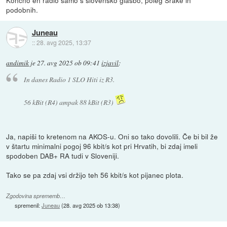
podobnih.
Juneau
::
28. avg 2025, 13:37
andimik
je
27. avg 2025 ob 09:41
izjavil
:
In danes Radio 1 SLO Hiti iz R3.
56 kBit (R4) ampak 88 kBit (R3)
Ja, napiši to kretenom na AKOS-u. Oni so tako dovolili. Če bi bil že
v štartu minimalni pogoj 96 kbit/s kot pri Hrvatih, bi zdaj imeli
spodoben DAB+ RA tudi v Sloveniji.
Tako se pa zdaj vsi držijo teh 56 kbit/s kot pijanec plota.
Zgodovina sprememb…
spremenil:
Juneau
(
28. avg 2025 ob 13:38
)