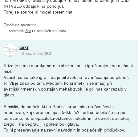
na FM (MPX), radio city oddajnik, nihov lasten na pohorju in DAB+
(RTVSLO oddajnik na pohorju).
Torej se source ni mogel spreminjat.
Zgodovina sprememb…
spremenil:
Spc
(
1. sep 2025 ob 21:38
)
cekr
::
2. sep 2025, 09:27
Kriza je samo s prekomernim stiskanjem in igračkanjem na mešalni
mizi.
Včasih so se tako igrali, da je bil zvok na ravni "scanja po plehu".
RTVlj je znan po tem. Medtem, ko si imel (in še imaš) pri
avstrijskih/nemških postajah mehak zvok, je pri nas kar rezalo v
glavo.
A misliš, da se folk, ki na Radio1 orgazmira ob Avdičevih
nebulozah, kaj obremenjuje s 56kbit/s? Tudi če bi bilo še na pol
porezano, ne bi opazili. Enostavno, nekaterim je dovolj, da nekaj
žvrgoli. Pa čeprav, jih potem boli glava.
To ni preseravanje na ravni navadnih in pozlačenih priključkov.