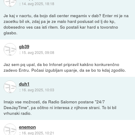
::
14. avg 2025, 18:18
Je kaj v nacrtu, da bojo dali center megamix v dab? Enter mi je na
zacetku bil ok, zdaj pa je ze malo hard poslusat od lj do kp,
dobesedno ves cas isti ritem. So postali kar hard s tovorstno
glasbo.
gb39
::
15. avg 2025, 09:08
Jaz sem pq upal, da bo Infonet pripravil kakšno konkurenčno
zadevo Entru. Počasi izgubljam upanje, da se bo to kdaj zgodilo.
duh1
::
16. avg 2025, 10:03
Imajo vse možnosti, da Radio Salomon postane "24/7
DeeJayTime", pa očitno ni interesa z njihove strani. To bi bil
vrhunski radio.
enemon
::
16. avg 2025, 10:21