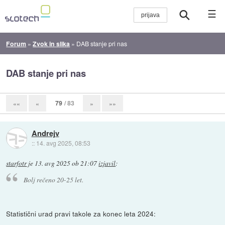
☰
Forum
»
Zvok in slika
»
DAB stanje pri nas
DAB stanje pri nas
79
/ 83
««
«
»
»»
Andrejv
::
14. avg 2025, 08:53
starfotr
je
13. avg 2025 ob 21:07
izjavil
:
Bolj rečeno 20-25 let.
Statistični urad pravi takole za konec leta 2024: