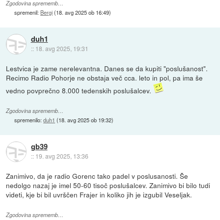
Zgodovina sprememb…
spremenil:
Bergi
(
18. avg 2025 ob 16:49
)
duh1
::
18. avg 2025, 19:31
Lestvica je zame nerelevantna. Danes se da kupiti "poslušanost".
Recimo Radio Pohorje ne obstaja več cca. leto in pol, pa ima še
vedno povprečno 8.000 tedenskih poslušalcev.
Zgodovina sprememb…
spremenilo:
duh1
(
18. avg 2025 ob 19:32
)
gb39
::
19. avg 2025, 13:36
Zanimivo, da je radio Gorenc tako padel v poslusanosti. Še
nedolgo nazaj je imel 50-60 tisoč poslušalcev. Zanimivo bi bilo tudi
videti, kje bi bil uvrščen Frajer in koliko jih je izgubil Veseljak.
Zgodovina sprememb…