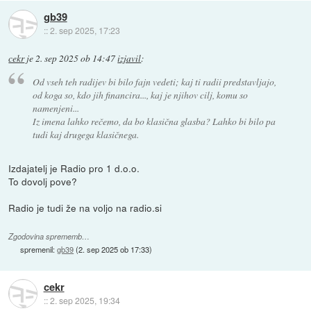
gb39
::
2. sep 2025, 17:23
cekr
je
2. sep 2025 ob 14:47
izjavil
:
Od vseh teh radijev bi bilo fajn vedeti; kaj ti radii predstavljajo,
od koga so, kdo jih financira..., kaj je njihov cilj, komu so
namenjeni...
Iz imena lahko rečemo, da bo klasična glasba? Lahko bi bilo pa
tudi kaj drugega klasičnega.
Izdajatelj je Radio pro 1 d.o.o.
To dovolj pove?
Radio je tudi že na voljo na radio.si
Zgodovina sprememb…
spremenil:
gb39
(
2. sep 2025 ob 17:33
)
cekr
::
2. sep 2025, 19:34