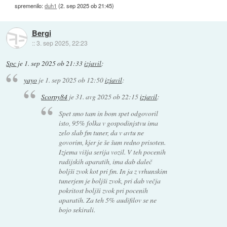
spremenilo:
duh1
(
2. sep 2025 ob 21:45
)
Bergi
::
3. sep 2025, 22:23
Spc
je
1. sep 2025 ob 21:33
izjavil
:
yayo
je
1. sep 2025 ob 12:50
izjavil
:
Scorpy84
je
31. avg 2025 ob 22:15
izjavil
:
Spet smo tam in bom spet odgovoril
isto, 95% folka v gospodinjstvu ima
zelo slab fm tuner, da v avtu ne
govorim, kjer je še šum redno prisoten.
Izjema višja serija vozil. V teh pocenih
radijskih aparatih, ima dab daleč
boljši zvok kot pri fm. In ja z vrhunskim
tunerjem je boljši zvok, pri dab večja
pokritost boljši zvok pri pocenih
aparatih. Za teh 5% audifilov se ne
bojo sekirali.