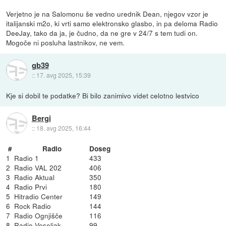
Verjetno je na Salomonu še vedno urednik Dean, njegov vzor je
italijanski m2o, ki vrti samo elektronsko glasbo, in pa deloma Radio
DeeJay, tako da ja, je čudno, da ne gre v 24/7 s tem tudi on.
Mogoče ni posluha lastnikov, ne vem.
gb39
::
17. avg 2025, 15:39
Kje si dobil te podatke? Bi bilo zanimivo videt celotno lestvico
Bergi
::
18. avg 2025, 16:44
#
Radio
Doseg
1
Radio 1
433
2
Radio VAL 202
406
3
Radio Aktual
350
4
Radio Prvi
180
5
Hitradio Center
149
6
Rock Radio
144
7
Radio Ognjišče
116
8
Radio Veseljak
99