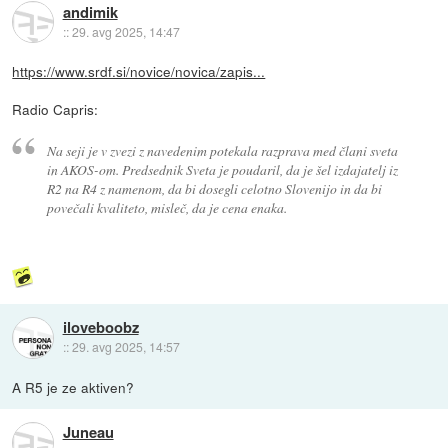
andimik
::
29. avg 2025, 14:47
https://www.srdf.si/novice/novica/zapis...
Radio Capris:
Na seji je v zvezi z navedenim potekala razprava med člani sveta
in AKOS-om. Predsednik Sveta je poudaril, da je šel izdajatelj iz
R2 na R4 z namenom, da bi dosegli celotno Slovenijo in da bi
povečali kvaliteto, misleč, da je cena enaka.
iloveboobz
::
29. avg 2025, 14:57
A R5 je ze aktiven?
Juneau