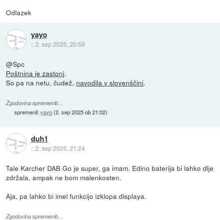
Odlazek
yayo
::
2. sep 2025, 20:59
@Spc
Poštnina je zastonj
.
So pa na netu, čudež,
navodila v slovenščini
.
Zgodovina sprememb…
spremenil:
yayo
(
2. sep 2025 ob 21:02
)
duh1
::
2. sep 2025, 21:24
Tale Karcher DAB Go je super, ga imam. Edino baterija bi lahko dlje
zdržala, ampak ne bom malenkosten.
Aja, pa lahko bi imel funkcijo izklopa displaya.
Zgodovina sprememb…