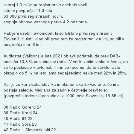
skoraj 1,3 milijona registriranih osebnih vozil
stari v povprečju 11,3 leta,
53.000 prvič registriranih novih,
stopnja obnove voznega parka 4,2-odstotna,
Rabljeni osebni avtomobili, ki so bili lani prvič registrirani v
Sloveniji, tj. tisti, ki so bili pred tem že registrirani v tujini, so bili v
povprečju stari 6 let.
Audiostar (Valicon) je leta 2021 objavil podatek, da prek DAB+
posluša 10,8 % poslušalcev radia. V veliki večini lahko rečemo, da
so to poslušajo v avtomobilih. in če rečemo, da to število raste
okrog 4 do 5 % na leto, smo sedaj recimo nekje med 22% in 25%.
Kar je že kar visoka številka in ekonomsko že vzdržno, če ima
postaja zaledje. Mediana za zadnje četrtletje pravi tole:
(povprečni tedenski poslušalci v 1000, cela Slovenija, 15-85 let)
38 Radio Gorenc 24
39 Radio Kranj 24
40 Radio 94 23
41 Radio Sora 23
42 Radio 1 Slovenski hiti 22