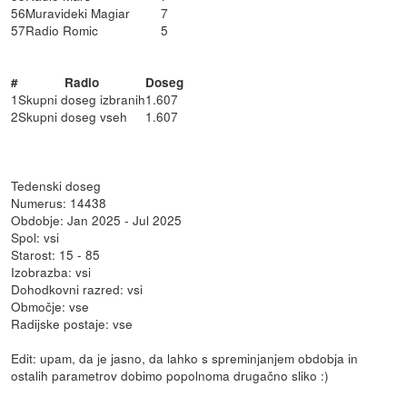
56
Muravideki Magiar
7
57
Radio Romic
5
#
Radio
Doseg
1
Skupni doseg izbranih
1.607
2
Skupni doseg vseh
1.607
Tedenski doseg
Numerus: 14438
Obdobje: Jan 2025 - Jul 2025
Spol: vsi
Starost: 15 - 85
Izobrazba: vsi
Dohodkovni razred: vsi
Območje: vse
Radijske postaje: vse
Edit: upam, da je jasno, da lahko s spreminjanjem obdobja in
ostalih parametrov dobimo popolnoma drugačno sliko :)