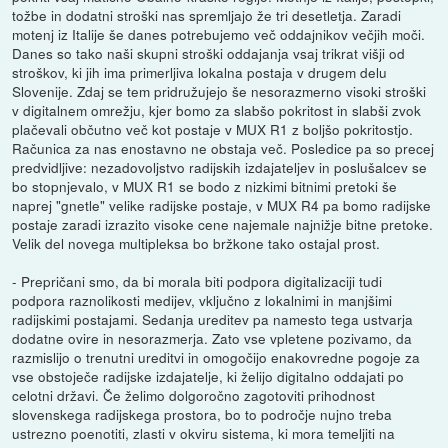
tožbe in dodatni stroški nas spremljajo že tri desetletja. Zaradi
motenj iz Italije še danes potrebujemo več oddajnikov večjih moči.
Danes so tako naši skupni stroški oddajanja vsaj trikrat višji od
stroškov, ki jih ima primerljiva lokalna postaja v drugem delu
Slovenije. Zdaj se tem pridružujejo še nesorazmerno visoki stroški
v digitalnem omrežju, kjer bomo za slabšo pokritost in slabši zvok
plačevali občutno več kot postaje v MUX R1 z boljšo pokritostjo.
Računica za nas enostavno ne obstaja več. Posledice pa so precej
predvidljive: nezadovoljstvo radijskih izdajateljev in poslušalcev se
bo stopnjevalo, v MUX R1 se bodo z nizkimi bitnimi pretoki še
naprej "gnetle" velike radijske postaje, v MUX R4 pa bomo radijske
postaje zaradi izrazito visoke cene najemale najnižje bitne pretoke.
Velik del novega multipleksa bo bržkone tako ostajal prost.
- Prepričani smo, da bi morala biti podpora digitalizaciji tudi
podpora raznolikosti medijev, vključno z lokalnimi in manjšimi
radijskimi postajami. Sedanja ureditev pa namesto tega ustvarja
dodatne ovire in nesorazmerja. Zato vse vpletene pozivamo, da
razmislijo o trenutni ureditvi in omogočijo enakovredne pogoje za
vse obstoječe radijske izdajatelje, ki želijo digitalno oddajati po
celotni državi. Če želimo dolgoročno zagotoviti prihodnost
slovenskega radijskega prostora, bo to področje nujno treba
ustrezno poenotiti, zlasti v okviru sistema, ki mora temeljiti na