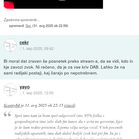
Zgodovina sprememb…
spremenil:
Spc
(
31. avg 2025 ob 22:59
)
cekr
::
1. sep 2025, 09:42
Bi moral dat zraven še posnetek preko stream-a, da se vidi, kdo in
kje zavozi zvok. Ni rečeno, da je za vse kriv DAB. Lahko že na
sami radijski postaji, kaj čarajo po nepotrebnem.
yayo
::
1. sep 2025, 12:50
Scorpy84
je
31. avg 2025 ob 22:15
izjavil
:
Spet smo tam in bom spet odgovoril isto, 95% folka v
gospodinjstvu ima zelo slab fm tuner, da v avtu ne govorim, kjer
je še šum redno prisoten. Izjema višja serija vozil. V teh pocenih
radijskih aparatih, ima dab daleč boljši zvok kot pri fm. In ja z
vrhunskim tunerjem je boljši zvok, pri dab večja pokritost boljši