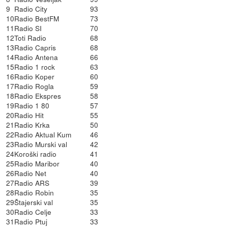
9
Radio City
93
10
Radio BestFM
73
11
Radio SI
70
12
Toti Radio
68
13
Radio Capris
68
14
Radio Antena
66
15
Radio 1 rock
63
16
Radio Koper
60
17
Radio Rogla
59
18
Radio Ekspres
58
19
Radio 1 80
57
20
Radio Hit
55
21
Radio Krka
50
22
Radio Aktual Kum
46
23
Radio Murski val
42
24
Koroški radio
41
25
Radio Maribor
40
26
Radio Net
40
27
Radio ARS
39
28
Radio Robin
35
29
Štajerski val
35
30
Radio Celje
33
31
Radio Ptuj
33