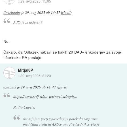
::
29. avg 2025, 15:05
iloveboobz
je
29. avg 2025 ob 14:57
izjavil
:
A R5 je ze aktiven?
Ne.
Čakajo, da Odlazek nabavi še kakih 20 DAB+ enkoderjev za svoje
hčerinske RA postaje.
MitjaKP
::
30. avg 2025, 21:23
andimik
je
29. avg 2025 ob 14:47
izjavil
:
https://www.srdf.si/novice/novica/zapis...
Radio Capris:
Na seji je v zvezi z navedenim potekala razprava
med člani sveta in AKOS-om. Predsednik Sveta je