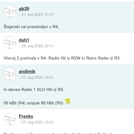
gb39
::
21. avg 2025, 07:27
Štajerski val prestavljen v R4.
duh1
::
26. avg 2025, 22:11
Včeraj 2 prehoda v R4: Radio Hit iz R2W in Retro Radio iz R3.
andimik
::
27. avg 2025, 09:41
In danes Radio 1 SLO Hiti iz R3.
56 kBit (R4) ampak 88 kBit (R3)
Frenky
::
27. avg 2025, 15:41
Končno en radio samo s slovensko glasbo, poleg Srake in