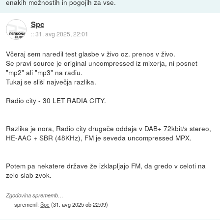
enakih možnostih in pogojih za vse.
Spc
::
31. avg 2025, 22:01
Včeraj sem naredil test glasbe v živo oz. prenos v živo.
Se pravi source je original uncompressed iz mixerja, ni posnet
"mp2" ali "mp3" na radiu.
Tukaj se sliši največja razlika.
Radio city - 30 LET RADIA CITY.
Razlika je nora, Radio city drugače oddaja v DAB+ 72kbit/s stereo,
HE-AAC + SBR (48KHz), FM je seveda uncompressed MPX.
Potem pa nekatere države že izklapljajo FM, da gredo v celoti na
zelo slab zvok.
Zgodovina sprememb…
spremenil:
Spc
(
31. avg 2025 ob 22:09
)