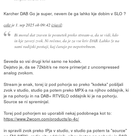
Karcher DAB Go je super, nevem če ga lahko kje dobim v SLO ?
cekr
je
1. sep 2025 ob 09:42
izjavil
:
Bi moral dat zraven še posnetek preko stream-a, da se vidi, kdo
in kje zavozi zvok. Ni rečeno, da je za vse kriv DAB. Lahko že na
sami radijski postaji, kaj čarajo po nepotrebnem.
Seveda so vsi drugi krivi samo ne kodek.
Dejstvo je, da se 72kbit/s ne more primerjat z uncompressed
analog zvokom.
Stream je enak, torej iz pod pohorja so preko "kodeka" pošiljali
zvok v studio, studio pa potem preko MPX-a na njihov oddajnik, ki
je na pohorju in na DAB+ RTVSLO oddajnik ki je na pohorju.
Source se ni spreminjal.
Torej pod pohorjem so uporabili nekaj podobnega kot to:
https://www.2wcom.com/products/ip-4c/
in spravili zvok preko IPja v studio, v studio pa potem ta "source"