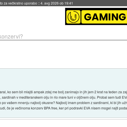
eto za večkratno uporabo
::
4. avg 2026 ob 19:41
 konzervi?
maral, ko sem bil mlajši ampak zdaj me bolj zanimajo in jih jem 2 krat na teden za z
 sardinah v mediteranskem olju in rio mare tuni v oljčnem olju. Probal sem tudi EVA 
o po vašem mnenju najbolj okusne? Najbolj imam problem z sardinami, ki bi jih uživa
udi, če je večinoma konzerv BPA free, ker pri podravki EVA nisem mogel najti poda