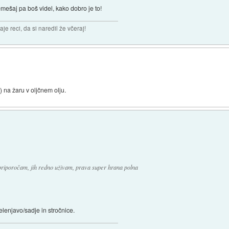
mešaj pa boš videl, kako dobro je to!
aje reci, da si naredil že včeraj!
 na žaru v oljčnem olju.
 priporočam, jih redno uživam, prava super hrana polna
elenjavo/sadje in stročnice.