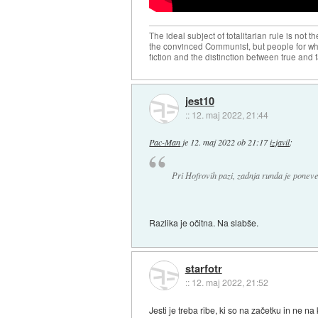
The ideal subject of totalitarian rule is not 
the convinced Communist, but people for wh
fiction and the distinction between true and f
jest10
::
12. maj 2022, 21:44
Pac-Man
je
12. maj 2022 ob 21:17
izjavil
:
Pri Hofrovih pazi, zadnja runda je pone
Razlika je očitna. Na slabše.
starfotr
::
12. maj 2022, 21:52
Jesti je treba ribe, ki so na začetku in ne n