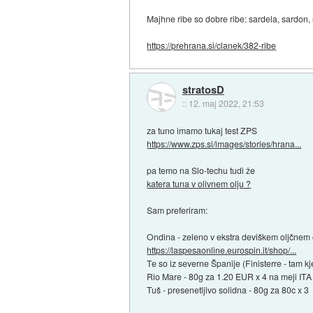
Majhne ribe so dobre ribe: sardela, sardon, sk
https://prehrana.si/clanek/382-ribe
stratosD
::
12. maj 2022, 21:53
za tuno imamo tukaj test ZPS
https://www.zps.si/images/stories/hrana...
pa temo na Slo-techu tudi že
katera tuna v olivnem olju ?
Sam preferiram:
Ondina - zeleno v ekstra deviškem oljčnem o
https://laspesaonline.eurospin.it/shop/...
Te so iz severne Španije (Finisterre - tam k
Rio Mare - 80g za 1.20 EUR x 4 na meji ITA 
Tuš - presenetljivo solidna - 80g za 80c x 3