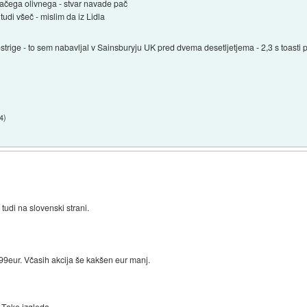
ačega olivnega - stvar navade pač
tudi všeč - mislim da iz Lidla
strige - to sem nabavljal v Sainsburyju UK pred dvema desetljetjema - 2,3 s toasti po
54
)
tudi na slovenski strani.
3,99eur. Včasih akcija še kakšen eur manj.
Tako izgleda