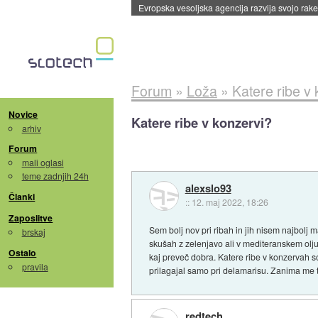
Evropska vesoljska agencija razvija svojo rak
Forum
»
Loža
»
Katere ribe v
Novice
Katere ribe v konzervi?
arhiv
Forum
mali oglasi
teme zadnjih 24h
alexslo93
Članki
::
12. maj 2022, 18:26
Zaposlitve
Sem bolj nov pri ribah in jih nisem najbolj 
brskaj
skušah z zelenjavo ali v mediteranskem olju,
Ostalo
kaj preveč dobra. Katere ribe v konzervah s
pravila
prilagajal samo pri delamarisu. Zanima me t
redtech