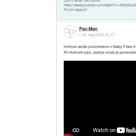
Con il Milan nel cuore!
https://www.youtube.com/watch?v=fS58I
Forza ragazzi!
Pac-Man
::
12. maj 2022, 21:17
Hofrove skuše proizvedene v Sæby Fiske-Ind
Pri Hofrovih pazi, zadnja runda je ponevedo