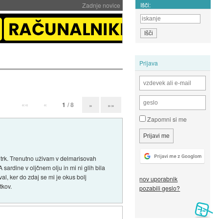
Išči:
Zadnje novice
Prijava
««
«
1
/ 8
»
»»
Zapomni si me
ajtrk. Trenutno uživam v delmarisovah
sardine v oljčnem olju in mi ni glih bila
l, ker do zdaj se mi je okus bolj
nov uporabnik
tkov.
pozabili geslo?