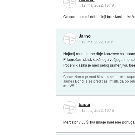
::
12. maj 2022, 18:48
Od sardin so mi dobri fileji brez kosti in kože
Jarno
::
12. maj 2022, 19:01
Najbolj renomirane ribje konzerve so japonsk
Priporočam obisk kakšnega večjega Interspar
Poceni klasika je med seboj primerljiva, tor
Chuck Norris je med števili 0.999... in 1 usp
James Bond je že pred časi mislil, da bo priš
#65W!
bauci
::
12. maj 2022, 19:15
Mercator v LJ Šiška ima/je imel ene portug