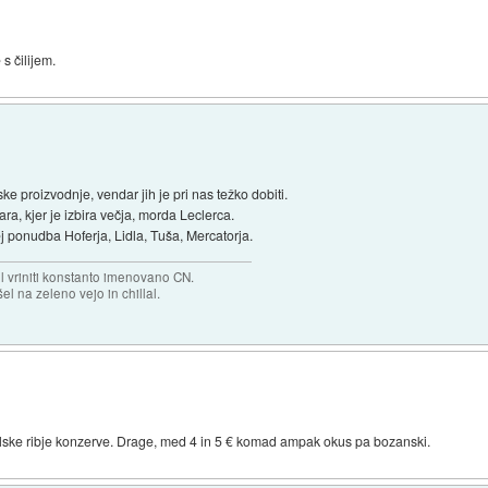
 s čilijem.
e proizvodnje, vendar jih je pri nas težko dobiti.
a, kjer je izbira večja, morda Leclerca.
ej ponudba Hoferja, Lidla, Tuša, Mercatorja.
el vriniti konstanto imenovano CN.
el na zeleno vejo in chillal.
alske ribje konzerve. Drage, med 4 in 5 € komad ampak okus pa bozanski.