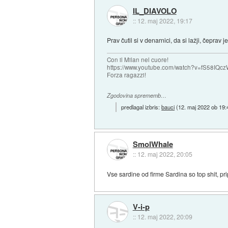
IL_DIAVOLO
::
12. maj 2022, 19:17
Prav čutil si v denarnici, da si lažji, čeprav je
Con il Milan nel cuore!
https://www.youtube.com/watch?v=fS58I
Forza ragazzi!
Zgodovina sprememb…
predlagal izbris:
bauci
(
12. maj 2022 ob 19:
SmolWhale
::
12. maj 2022, 20:05
Vse sardine od firme Sardina so top shit, p
V-i-p
::
12. maj 2022, 20:09