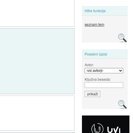
Hitre funkcije
seznam tem
Posebni izpisi
Avtor:
Ključna beseda: