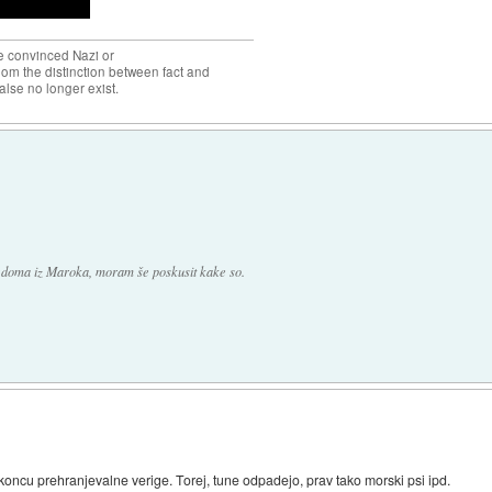
the convinced Nazi or
om the distinction between fact and
alse no longer exist.
vedoma iz Maroka, moram še poskusit kake so.
a koncu prehranjevalne verige. Torej, tune odpadejo, prav tako morski psi ipd.