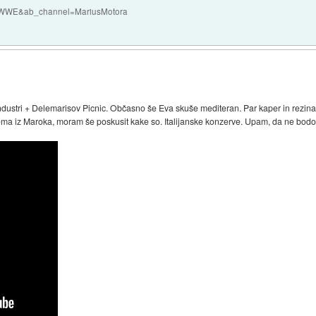
QczWWE&ab_channel=MariusMotora
ustri + Delemarisov Picnic. Občasno še Eva skuše mediteran. Par kaper in rezina 
ma iz Maroka, moram še poskusit kake so. Italijanske konzerve. Upam, da ne bodo v 