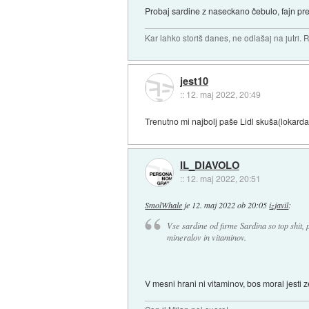
Probaj sardine z naseckano čebulo, fajn pre
Kar lahko storiš danes, ne odlašaj na jutri. R
jest10
::
12. maj 2022, 20:49
Trenutno mi najbolj paše Lidl skuša(lokarda)
IL_DIAVOLO
::
12. maj 2022, 20:51
SmolWhale
je
12. maj 2022 ob 20:05
izjavil
:
Vse sardine od firme Sardina so top shit,
mineralov in vitaminov.
V mesni hrani ni vitaminov, bos moral jesti z