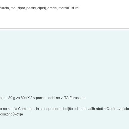
uša, mol, špar, postrv, cipelj, orada, morski list itd.
lju - 80 g za 80c X 3 v packu - dobi se v ITA Eurospinu
jer se konča Camino) ... in so neprimerno boljše od unih naših rdečih Ondin...za ist
diskont Škofije