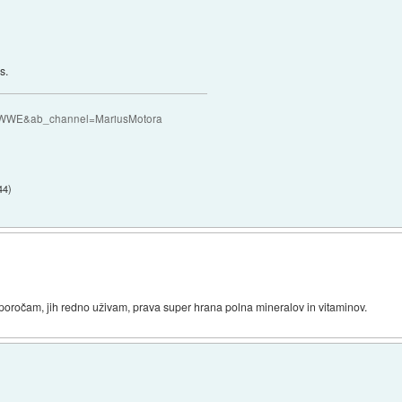
s.
QczWWE&ab_channel=MariusMotora
44
)
riporočam, jih redno uživam, prava super hrana polna mineralov in vitaminov.