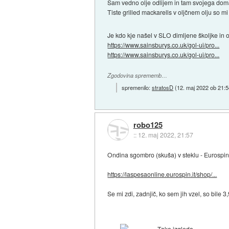
Sam vedno olje odlijem in tam svojega dom
Tiste grilled mackarells v oljčnem olju so mi 
Je kdo kje našel v SLO dimljene školjke in o
https://www.sainsburys.co.uk/gol-ui/pro...
https://www.sainsburys.co.uk/gol-ui/pro...
Zgodovina sprememb…
spremenilo:
stratosD
(
12. maj 2022 ob 21:
robo125
::
12. maj 2022, 21:57
Ondina sgombro (skuša) v steklu - Eurospin 
https://laspesaonline.eurospin.it/shop/...
Se mi zdi, zadnjič, ko sem jih vzel, so bile 