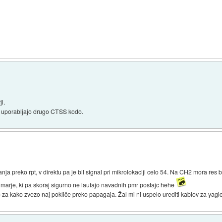
i.
er uporabljajo drugo CTSS kodo.
a preko rpt, v direktu pa je bil signal pri mikrolokaciji celo 54. Na CH2 mora res bi
ilmarje, ki pa skoraj sigurno ne laufajo navadnih pmr postajc hehe
a kako zvezo naj pokliče preko papagaja. Žal mi ni uspelo urediti kablov za yagico,