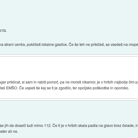
ega.
na strani centra, pokličeš lokalne gasilce. Če še teh ne prikičeš, se vsedeš na mo
ar priklicat, si sam in rabiš pomoč, pa ne moreš nikamor, je v hribih najbolje čim pr
tali EMŠO. Če uspeš še kaj se ti je zgodilo, ter opcijsko poškodbe in oporoko.
se jih da doseči tudi mimo 112. Če ti je v hribih skala padla na glavo brez čelade, 
ater ali ne.