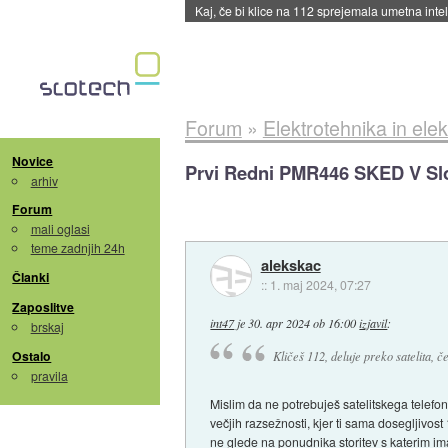
Quake ob 30-letnici dobili dodatek
::
včeraj ob
Forum
»
Elektrotehnika in elek
Novice
Prvi Redni PMR446 SKED V Slo
arhiv
Forum
mali oglasi
teme zadnjih 24h
alekskac
Članki
::
1. maj 2024, 07:27
Zaposlitve
int47
je
30. apr 2024 ob 16:00
izjavil
:
brskaj
Ostalo
Kličeš 112, deluje preko satelita, 
pravila
Mislim da ne potrebuješ satelitskega telefo
večjih razsežnosti, kjer ti sama dosegljivos
ne glede na ponudnika storitev s katerim i