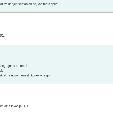
t, zaklenjen telefon ali ne, vse mora špilat.
ga.
alo ogrejemo antene?
i.
nkrat na novo namestit konektorje gor.
aktualna lokacija QTH.