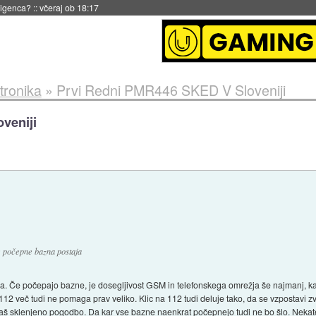
 18:17
tronika
»
Prvi Redni PMR446 SKED V Sloveniji
veniji
če počepne bazna postaja
na. Če počepajo bazne, je dosegljivost GSM in telefonskega omrežja še najmanj, kar 
t 112 več tudi ne pomaga prav veliko. Klic na 112 tudi deluje tako, da se vzpostavi 
maš sklenjeno pogodbo. Da kar vse bazne naenkrat počepnejo tudi ne bo šlo. Nekate