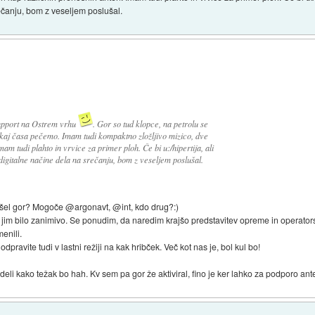
rečanju, bom z veseljem poslušal.
support na Ostrem vrhu
. Gor so tud klopce, na petrolu se
ekaj časa pečemo. Imam tudi kompaktno zložljivo mizico, dve
mam tudi plahto in vrvice za primer ploh. Če bi u:/hipertija, ali
l digitalne načine dela na srečanju, bom z veseljem poslušal.
išel gor? Mogoče @argonavt, @int, kdo drug?:)
bi jim bilo zanimivo. Se ponudim, da naredim krajšo predstavitev opreme in operator
enili.
 odpravite tudi v lastni režiji na kak hribček. Več kot nas je, bol kul bo!
eli kako težak bo hah. Kv sem pa gor že aktiviral, fino je ker lahko za podporo ant