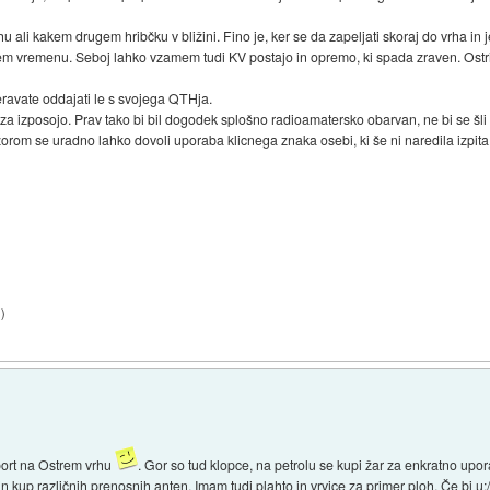
ali kakem drugem hribčku v bližini. Fino je, ker se da zapeljati skoraj do vrha in j
epem vremenu. Seboj lahko vzamem tudi KV postajo in opremo, ki spada zraven. Ostr
meravate oddajati le s svojega QTHja.
 za izposojo. Prav tako bi bil dogodek splošno radioamatersko obarvan, ne bi se šli
om se uradno lahko dovoli uporaba klicnega znaka osebi, ki še ni naredila izpita.
1
)
pport na Ostrem vrhu
. Gor so tud klopce, na petrolu se kupi žar za enkratno up
n kup različnih prenosnih anten. Imam tudi plahto in vrvice za primer ploh. Če bi u:/h