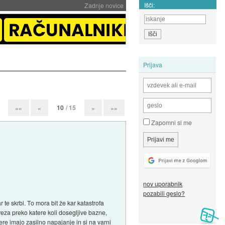
Išči:
Zadnje novice
Prijava
10
/ 15
««
«
»
»»
Zapomni si me
nov uporabnik
pozabili geslo?
te skrbi. To mora bit že kar katastrofa
zveza preko katere koli dosegljive bazne,
re imajo zasilno napajanje in si na varni