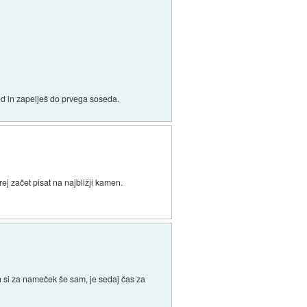
ped in zapelješ do prvega soseda.
ej začet pisat na najbližji kamen.
in si za nameček še sam, je sedaj čas za