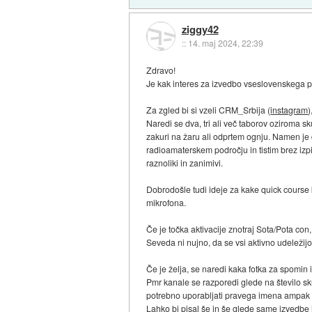
ziggy42
::
14. maj 2024, 22:39
Zdravo!
Je kak interes za izvedbo vseslovenskega 
Za zgled bi si vzeli CRM_Srbija (
instagram
)
Naredi se dva, tri ali več taborov oziroma s
zakuri na žaru ali odprtem ognju. Namen je 
radioamaterskem področju in tistim brez izp
raznoliki in zanimivi.
Dobrodošle tudi ideje za kake quick course 
mikrofona.
Če je točka aktivacije znotraj Sota/Pota con,
Seveda ni nujno, da se vsi aktivno udeležijo.
Če je želja, se naredi kaka fotka za spomin
Pmr kanale se razporedi glede na število sku
potrebno uporabljati pravega imena ampak s
Lahko bi pisal še in še glede same izvedbe 