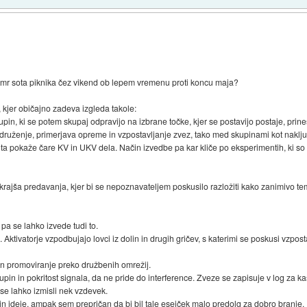
pmr sota piknika čez vikend ob lepem vremenu proti koncu maja?
, kjer običajno zadeva izgleda takole:
kupin, ki se potem skupaj odpravijo na izbrane točke, kjer se postavijo postaje, prin
druženje, primerjava opreme in vzpostavljanje zvez, tako med skupinami kot naključ
ita pokaže čare KV in UKV dela. Način izvedbe pa kar kliče po eksperimentih, ki so 
krajša predavanja, kjer bi se nepoznavateljem poskusilo razložiti kako zanimivo te
 pa se lahko izvede tudi to.
 Aktivatorje vzpodbujajo lovci iz dolin in drugih gričev, s katerimi se poskusi vzpost
 in promoviranje preko družbenih omrežij.
pin in pokritost signala, da ne pride do interference. Zveze se zapisuje v log za kas
e lahko izmisli nek vzdevek.
in ideje, ampak sem prepričan da bi bil tale esejček malo predolg za dobro branje.