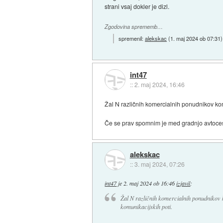
strani vsaj dokler je dizl.
Zgodovina sprememb…
spremenil:
alekskac
(
1. maj 2024 ob 07:31
)
int47
::
2. maj 2024, 16:46
Žal N različnih komercialnih ponudnikov kom
Če se prav spomnim je med gradnjo avtoceste
alekskac
::
3. maj 2024, 07:26
int47
je
2. maj 2024 ob 16:46
izjavil
:
Žal N različnih komercialnih ponudnikov k
komunikacijskih poti.