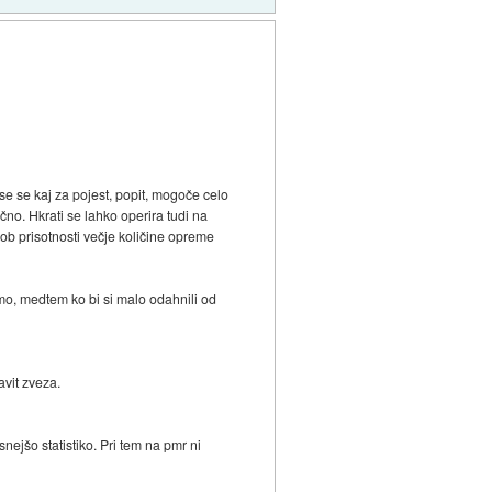
ese se kaj za pojest, popit, mogoče celo
no. Hkrati se lahko operira tudi na
ob prisotnosti večje količine opreme
mo, medtem ko bi si malo odahnili od
avit zveza.
nejšo statistiko. Pri tem na pmr ni