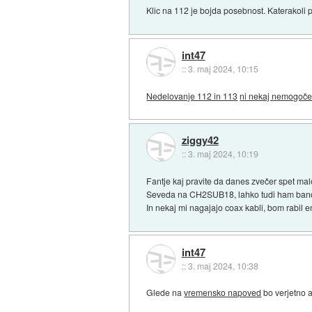
Klic na 112 je bojda posebnost. Katerakoli po
int47
::
3. maj 2024, 10:15
Nedelovanje 112 in 113
ni nekaj nemogoče
ziggy42
::
3. maj 2024, 10:19
Fantje kaj pravite da danes zvečer spet m
Seveda na CH2SUB18, lahko tudi ham band
In nekaj mi nagajajo coax kabli, bom rabil e
int47
::
3. maj 2024, 10:38
Glede na
vremensko napoved
bo verjetno 