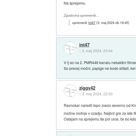
Na sprejemu.
Zgodovina sprememb…
spremenil:
int47
(
3. maj 2024 ob 19:45
)
int47
::
3. maj 2024, 20:44
V lj so na 2. PMR446 kanalu nekakšni filmarj
So precej močni, papige ne bodo slišali, k
ziggy42
::
3. maj 2024, 22:00
Ravnokar naredil lepo zvezo severno od Kranj
močne motnje v ozadju. Najbrž gre za iste f
Ostajam na sprejemu še pol urce, če bo kdo z