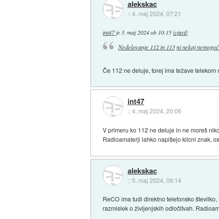
alekskac
::
4. maj 2024, 07:21
int47
je
3. maj 2024 ob 10:15
izjavil
:
Nedelovanje 112 in 113
ni nekaj nemogoč
Če 112 ne deluje, torej ima težave telekom 
int47
::
4. maj 2024, 20:06
V primeru ko 112 ne deluje in ne moreš nikog
Radioamaterji lahko napišejo klicni znak, os
alekskac
::
5. maj 2024, 09:14
ReCO ima tudi direktno telefonsko številko, 
razmislek o življenjskih odločitvah. Radioam