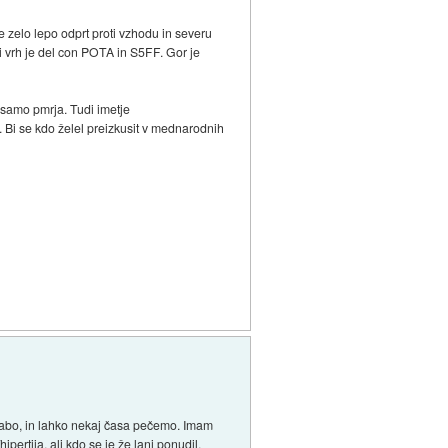
e zelo lepo odprt proti vzhodu in severu
i vrh je del con POTA in S5FF. Gor je
 samo pmrja. Tudi imetje
 Bi se kdo želel preizkusit v mednarodnih
orabo, in lahko nekaj časa pečemo. Imam
ipertija, ali kdo se je že lani ponudil,