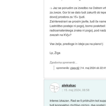
-> Jaz se ponudim za izvedbo na Ostrem vrhu 
za zveze. Gor bi se dalo tudi zakuriti ob l
dovolj prostora za 15+ ljudi.
Zainteresirani se prosim javite, tudi če na
Lastništvo postaje ni pogoj, bomo poskrbeli
radioamaterskega znaka ni pogoj, pod nadzor
zvezah na KVju?
Vse želje, predloge in ideje pa na plano!:)
Lp, Žiga
Zgodovina sprememb…
spremenilo:
ziggy42
(
14. maj 2024 ob 22:4
alekskac
::
15. maj 2024, 08:58
Interes izkazan. Rad se ti pridružim kot su
tudi kompaktno zložljivo mizico, dve postaji i