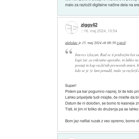
malo za razložil digitalne načine dela na s
ziggy42
::
16. maj 2024, 10:54
alekskac
je
15. maj 2024 ob 08:58
izjavil
:
Interes izkazan. Rad se ti pridružim kot 
kupi žar za enkratno uporabo, in lahko n
postaji in kup različnih prenosnih anten. I
kdo se je že lani ponudil, malo za razloži
Super!
Potem pa kar pogumno naprej, bi še kdo pr
Lahko pripeljete tudi mlajše, če mislite da 
Datum še ni določen, se bomo to kasneje zm
Tisti, ki jim ni toliko do druženja pa se lahko
Bom jaz nafilal ruzak z vso opremo, bomo vid