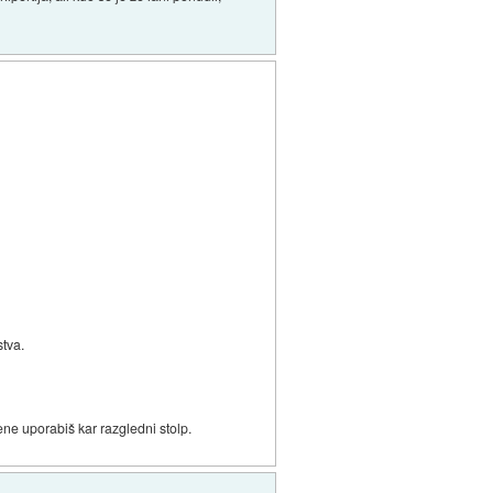
stva.
ene uporabiš kar razgledni stolp.