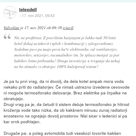
telexdell
::
17. nov 2021, 09:43
Valvoline
je
17. nov 2021 ob 09:38
izjavil
:
Nic ne profitiras. Z pravilnim kurjenjem je lahko tudi 50 letni
kotel dokaj ucinkovit (sploh v kombinaciji z zalogovnikom).
Sodobne peci pa majo povn ku*c elektronike, od ventilatorjev,
motorckov, senzorjev, racunalnikov itn. Se splaca menjat za par
kubikov letno prihranka? Draga investicija + tveganje da nekaj
ne bo stimalo vs obstojec 100% buletproof sistem?
Je pa tu prvi vrag, da ni dovolj, da dela kotel ampak mora voda
nekako priti do radiatorjev. Če nimaš ustrezno izvedene cevovode
ni mogoče termosifonsko delovanje. Brez elektrike pa črpalke ne
obratujejo.
Drugi vrag pa je, da četudi ti sistem deluje termosifonsko je hitrost
kroženja vode tako nizka, da ob kakšnem minusu zunaj radiatorji
enostavno ne ogrejejo dovolj prostorov. Nisi sicer v ledenici si pa
kar ornk podhlajen.
Drugače pa- a poleg avtomobila tudi vseskozi tovorite kakšen