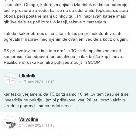
izkoristek. Obloge, katere zmanjšajo izkoristek se lahko naberejo
tudi v prostoru za vodo, kar se na da odstraniti. Toplotna izolacija
oboda peči postane manj učinkovita... Pri napravah katere imajo
gibljive dele se pač iztrošijo ležaji, težave z mazanjem...
Tak da, kakor obrneš si na istem. Imaš pa pri nekaterih vrstah
ogrevalnih naprav med njenim delovanjem več dela kot z drugimi.
PS pri uveljavljenih in s tem dražjih TČ se še splača zamenjati
kompresor (če odpove), pri ostalih pa je itak boljše kupiti novo.
Razliko v strošku kar hitro pokriješ z boljšim SCOP.
Likalnik
::
17. nov 2021, 11:10
kar težko verjamem, da TČ zdrži samo 10 let....v tem času se ti še
investicija ne pokrije...jaz bi pričakoval vsaj 20 let...brez kakšnih
izrednih popravil...samo redni servisi....
Valvoline
::
17. nov 2021, 11:18