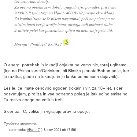
čez celo zimo dovolj).
Za peč na polena sem dobil najugodnejšo ponudbo približno
9000EUR [montaža na ključ] (4000EUR povrne eko-sklad).
Za kombinirano se še nisem pozanimal, peči na pelete pa ne
mislim imeti ker je dražje letno, obstaja tudi možnost slabe
kvalitete pelet kar posledično vpliva na delovanje peči, itd.
Mnenja? Predlogi? Kritike?
O energ. potrebah in lokaciji objekta ne vemo nic, torej ugibamo
(kje na Primorskem/Goriskem, ali Bloska planota/Babno polje, ker
je razlika, glede na lokacijo in je lahko pomemben dejavnik).
Les le, ce imate cenovno ugoden (lokalni) vir, za 10+ let, sicer
odsvetujem, piroliza in vse potrebno poleg je itak edino smiselno.
Tu reciva enega od velikih treh.
Sicer pa TC, veliko jih vgrajuje prav to opcijo.
Zgodovina sprememb…
spremenila:
AEx_1-7
(
16. nov 2021 ob 17:59
)