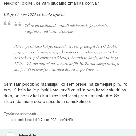
električni bicikel, če vam slučajno zmanjka goriva?
Utk
je
17. nov 2021 ob 09:43
izjavil
:
TČ se mi ne dopade zaradi odvisnosti (finančne in
nasplošne) od (cen) elektrike.
Potem pusti tako kot je, samo da zraven priklopiš še TČ. Dobiš
jurja manj subvencije, ampak če nočeš bit odvisen, je to to. Če
boš zakuril peč enkrat na 3 leta, ti bo tudi ta kot je, dobra še za
15 let. Od tam naprej pa za naslednjih 50. Zarad istega razloga
kot je tudi pokvarjena žarnica dobra za po dnevu...
Sem sam podobno razmišljal, ko sem prešel na zemeljski plin. Po
tam 10 letih ko je plinski kotel prvič crknil in sem hotel zakuriti na
drva, pa sem v kotu kurilnice imel lesni prah namesto drv. Še
sreča, da imam dobre sosede in samokolnico.
Zgodovina sprememb…
spremenil:
telexdell
(
17. nov 2021 ob 09:45
)
hipertija