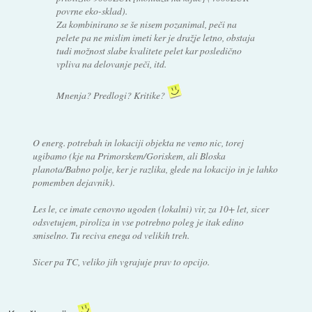
povrne eko-sklad).
Za kombinirano se še nisem pozanimal, peči na
pelete pa ne mislim imeti ker je dražje letno, obstaja
tudi možnost slabe kvalitete pelet kar posledično
vpliva na delovanje peči, itd.
Mnenja? Predlogi? Kritike?
O energ. potrebah in lokaciji objekta ne vemo nic, torej
ugibamo (kje na Primorskem/Goriskem, ali Bloska
planota/Babno polje, ker je razlika, glede na lokacijo in je lahko
pomemben dejavnik).
Les le, ce imate cenovno ugoden (lokalni) vir, za 10+ let, sicer
odsvetujem, piroliza in vse potrebno poleg je itak edino
smiselno. Tu reciva enega od velikih treh.
Sicer pa TC, veliko jih vgrajuje prav to opcijo.