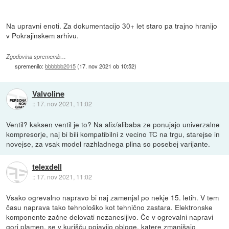
Na upravni enoti. Za dokumentacijo 30+ let staro pa trajno hranijo
v Pokrajinskem arhivu.
Zgodovina sprememb…
spremenilo:
bbbbbb2015
(
17. nov 2021 ob 10:52
)
Valvoline
::
17. nov 2021, 11:02
Ventil? kaksen ventil je to? Na alix/alibaba ze ponujajo univerzalne
kompresorje, naj bi bili kompatibilni z vecino TC na trgu, starejse in
novejse, za vsak model razhladnega plina so posebej varijante.
telexdell
::
17. nov 2021, 11:02
Vsako ogrevalno napravo bi naj zamenjal po nekje 15. letih. V tem
času naprava tako tehnološko kot tehnično zastara. Elektronske
komponente začne delovati nezanesljivo. Če v ogrevalni napravi
gori plamen, se v kurišču pojavijo obloge, katere zmanjšajo