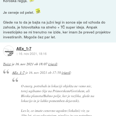
Koroška regija.
Je ceneje od pelet.
Glede na to da je bajta na južni legi in sonce sije od vzhoda do
zahoda, je fotovoltaika na streho + TČ super ideja. Ampak
investicijsko se mi trenutno ne izide, ker imam že preveč projektov
investiranih. Mogoče čez par let.
AEx_1-7
::
16. nov 2021, 18:16
Twixz
je
16. nov 2021 ob 18:07
izjavil
:
AEx_1-7
je
16. nov 2021 ob 17:58
izjavil
:
O energ. potrebah in lokaciji objekta ne vemo nic,
torej ugibamo (kje na Primorskem/Goriskem, ali
Bloska planota/Babno polje, ker je razlika, glede na
lokacijo in je lahko pomemben dejavnik).
Les le, ce imate cenovno ugoden (lokalni) vir, za
10+ let, sicer odsvetujem, piroliza in vse potrebno