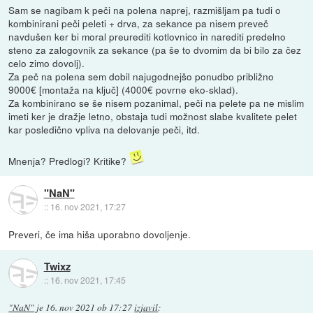
Sam se nagibam k peči na polena naprej, razmišljam pa tudi o
kombinirani peči peleti + drva, za sekance pa nisem preveč
navdušen ker bi moral preurediti kotlovnico in narediti predelno
steno za zalogovnik za sekance (pa še to dvomim da bi bilo za čez
celo zimo dovolj).
Za peč na polena sem dobil najugodnejšo ponudbo približno
9000€ [montaža na ključ] (4000€ povrne eko-sklad).
Za kombinirano se še nisem pozanimal, peči na pelete pa ne mislim
imeti ker je dražje letno, obstaja tudi možnost slabe kvalitete pelet
kar posledično vpliva na delovanje peči, itd.
Mnenja? Predlogi? Kritike?
"NaN"
::
16. nov 2021, 17:27
Preveri, če ima hiša uporabno dovoljenje.
Twixz
::
16. nov 2021, 17:45
"NaN"
je
16. nov 2021 ob 17:27
izjavil
: