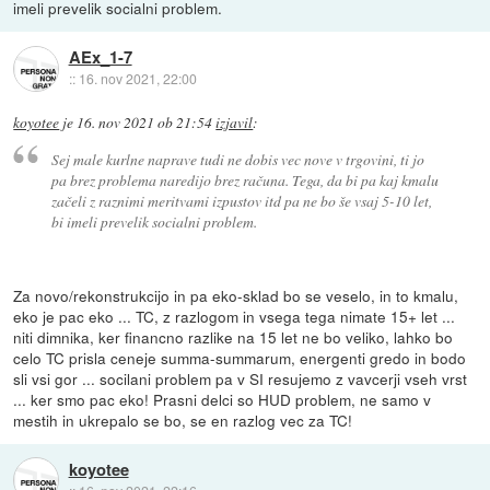
imeli prevelik socialni problem.
AEx_1-7
::
16. nov 2021, 22:00
koyotee
je
16. nov 2021 ob 21:54
izjavil
:
Sej male kurlne naprave tudi ne dobis vec nove v trgovini, ti jo
pa brez problema naredijo brez računa. Tega, da bi pa kaj kmalu
začeli z raznimi meritvami izpustov itd pa ne bo še vsaj 5-10 let,
bi imeli prevelik socialni problem.
Za novo/rekonstrukcijo in pa eko-sklad bo se veselo, in to kmalu,
eko je pac eko ... TC, z razlogom in vsega tega nimate 15+ let ...
niti dimnika, ker financno razlike na 15 let ne bo veliko, lahko bo
celo TC prisla ceneje summa-summarum, energenti gredo in bodo
sli vsi gor ... socilani problem pa v SI resujemo z vavcerji vseh vrst
... ker smo pac eko! Prasni delci so HUD problem, ne samo v
mestih in ukrepalo se bo, se en razlog vec za TC!
koyotee