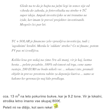
Glede na to da je bajta na južni legi in sonce sije od
vzhoda do zahoda, je fotovoltaika na streho + TČ
super ideja. Ampak investicijsko se mi trenutno ne
izide, ker imam že preveč projektov investiranih.
Mogoče čez par let.
TC + SOLAR je financno zelo vprasljiva investicija, tudi z
'ugodnimi' krediti. Morda le 'oddate' streho? Ce ni financ, potem
FV pac ni izvedljiva.
Koliko lesa gre sedaj na zimo 5t+ ali manj, vir je kaj, lastna
hosta ... pelete pozabite, 100% odvisnost od trga, cene samo
rastejo, 200 EUR/t ne bodo nikoli vec ... sekanci isto, premali
objekt in prevec prostora rabite za deponijo kuriva ... samo se
kaksno ko-gerenacijo naj kdo predlaga.
3
cca. 13 m
na leto pokurimo bukve, kar je 9.2 tone. Vir je lokalni,
stroška letno imamo vse skupaj 800€.
Peleti mi ne dišijo, kot sem rekel