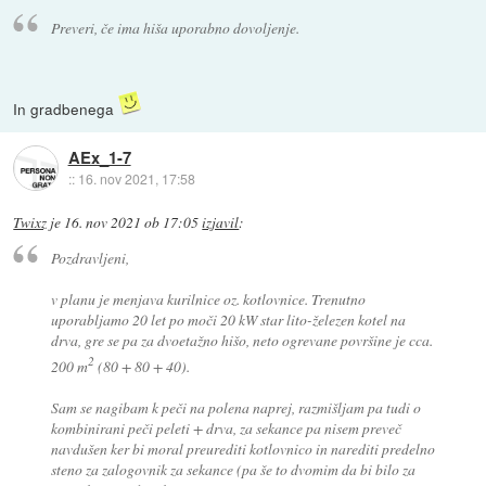
Preveri, če ima hiša uporabno dovoljenje.
In gradbenega
AEx_1-7
::
16. nov 2021, 17:58
Twixz
je
16. nov 2021 ob 17:05
izjavil
:
Pozdravljeni,
v planu je menjava kurilnice oz. kotlovnice. Trenutno
uporabljamo 20 let po moči 20 kW star lito-železen kotel na
drva, gre se pa za dvoetažno hišo, neto ogrevane površine je cca.
2
200 m
(80 + 80 + 40).
Sam se nagibam k peči na polena naprej, razmišljam pa tudi o
kombinirani peči peleti + drva, za sekance pa nisem preveč
navdušen ker bi moral preurediti kotlovnico in narediti predelno
steno za zalogovnik za sekance (pa še to dvomim da bi bilo za