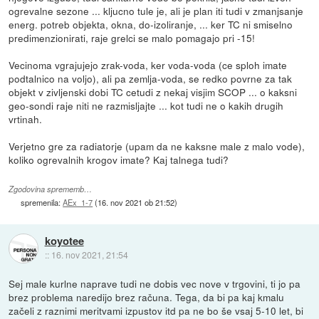
ogrevalne sezone ... kljucno tule je, ali je plan iti tudi v zmanjsanje
energ. potreb objekta, okna, do-izoliranje, ... ker TC ni smiselno
predimenzionirati, raje grelci se malo pomagajo pri -15!
Vecinoma vgrajujejo zrak-voda, ker voda-voda (ce sploh imate
podtalnico na voljo), ali pa zemlja-voda, se redko povrne za tak
objekt v zivljenski dobi TC cetudi z nekaj visjim SCOP ... o kaksni
geo-sondi raje niti ne razmisljajte ... kot tudi ne o kakih drugih
vrtinah.
Verjetno gre za radiatorje (upam da ne kaksne male z malo vode),
koliko ogrevalnih krogov imate? Kaj talnega tudi?
Zgodovina sprememb…
spremenila:
AEx_1-7
(
16. nov 2021 ob 21:52
)
koyotee
::
16. nov 2021, 21:54
Sej male kurlne naprave tudi ne dobis vec nove v trgovini, ti jo pa
brez problema naredijo brez računa. Tega, da bi pa kaj kmalu
začeli z raznimi meritvami izpustov itd pa ne bo še vsaj 5-10 let, bi