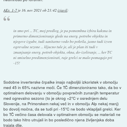
AEx_1-7
je
16. nov 2021 ob 21:42
izjavil
:
in smo pri ... TC, moj predlog, je pa pomembna izbira kaksna in
primerno dimenzioniranje glede na energ. potrebe objekta in
njegove izgube, tudi sanitarno vodo bo pokrila, jasno tudi izven
ogrevalne sezone ... kljucno tule je, ali je plan iti tudi v
zmanjsanje energ. potreb objekta, okna, do-izoliranje, ... ker TC
ni smiselno predimenzionirati, raje grelci se malo pomagajo pri
-15!
Sodobne inverterske črpalke imajo najboljši izkoristek v območju
med 45 in 65% nazivne moči. Če TČ dimenzioniramo tako, da bo v
optimalnem delovanju v območju povprečnih zunanjih temperatur
med ogrevalno sezono (to je okrog +2°C v osrednjem delu
Slovenije, na Primorskem nekaj več in v območju Alp nekaj manj)
bo dovolj močna, da se tudi pri -15°C ne bodo vklapljali grelci. Ker
bo TČ večino časa delovala v optimalnem območju se materiali ne
bodo tako hitro utrujali in bo posledično njena življenjska doba
trajala dlje.