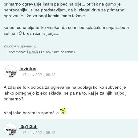
primarno ogrevanje imam pa peč na olje....pritisk na gumb je
neprecenljiv...si ne predstavljam, da bi zlagal drva za primarno
ogrevanje...že za bogi kamin imam težave.
ko bo, cena olja toliko visoka, da se mi bo splačalo menjati...bom
šel na TČ brez razmišljanja...
Zgodovina sprememb…
spremenilo:
Likalnik
(
17. nov 2021 ob 09:01
)
Invictus
::
17. nov 2021, 09:12
A zdaj se folk odloča za ogrevanje na pdolagi koliko subvencije
lahko potegnejo iz eko sklada, ne pa na to, kaj je za njih najbolj
primerno?
Vsaj tako berem ta sporočila
.
l0g1t3ch
::
17. nov 2021, 09:15