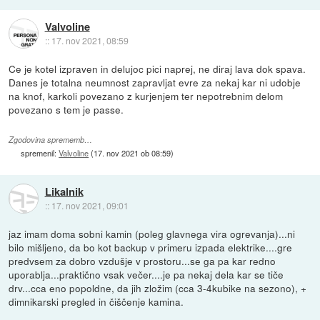
Valvoline
::
17. nov 2021, 08:59
Ce je kotel izpraven in delujoc pici naprej, ne diraj lava dok spava.
Danes je totalna neumnost zapravljat evre za nekaj kar ni udobje
na knof, karkoli povezano z kurjenjem ter nepotrebnim delom
povezano s tem je passe.
Zgodovina sprememb…
spremenil:
Valvoline
(
17. nov 2021 ob 08:59
)
Likalnik
::
17. nov 2021, 09:01
jaz imam doma sobni kamin (poleg glavnega vira ogrevanja)...ni
bilo mišljeno, da bo kot backup v primeru izpada elektrike....gre
predvsem za dobro vzdušje v prostoru...se ga pa kar redno
uporablja...praktično vsak večer....je pa nekaj dela kar se tiče
drv...cca eno popoldne, da jih zložim (cca 3-4kubike na sezono), +
dimnikarski pregled in čiščenje kamina.