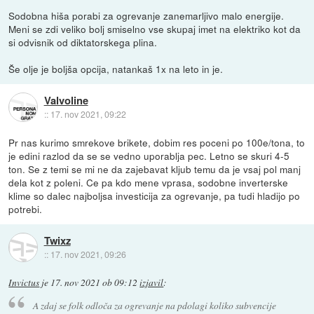
Sodobna hiša porabi za ogrevanje zanemarljivo malo energije.
Meni se zdi veliko bolj smiselno vse skupaj imet na elektriko kot da
si odvisnik od diktatorskega plina.
Še olje je boljša opcija, natankaš 1x na leto in je.
Valvoline
::
17. nov 2021, 09:22
Pr nas kurimo smrekove brikete, dobim res poceni po 100e/tona, to
je edini razlod da se se vedno uporablja pec. Letno se skuri 4-5
ton. Se z temi se mi ne da zajebavat kljub temu da je vsaj pol manj
dela kot z poleni. Ce pa kdo mene vprasa, sodobne inverterske
klime so dalec najboljsa investicija za ogrevanje, pa tudi hladijo po
potrebi.
Twixz
::
17. nov 2021, 09:26
Invictus
je
17. nov 2021 ob 09:12
izjavil
:
A zdaj se folk odloča za ogrevanje na pdolagi koliko subvencije