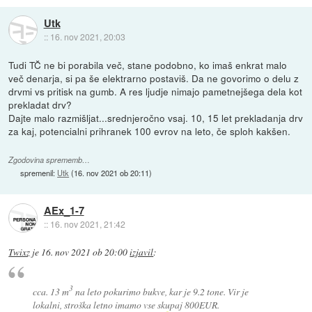
Utk
::
16. nov 2021, 20:03
Tudi TČ ne bi porabila več, stane podobno, ko imaš enkrat malo
več denarja, si pa še elektrarno postaviš. Da ne govorimo o delu z
drvmi vs pritisk na gumb. A res ljudje nimajo pametnejšega dela kot
prekladat drv?
Dajte malo razmišljat...srednjeročno vsaj. 10, 15 let prekladanja drv
za kaj, potencialni prihranek 100 evrov na leto, če sploh kakšen.
Zgodovina sprememb…
spremenil:
Utk
(
16. nov 2021 ob 20:11
)
AEx_1-7
::
16. nov 2021, 21:42
Twixz
je
16. nov 2021 ob 20:00
izjavil
:
3
cca. 13 m
na leto pokurimo bukve, kar je 9.2 tone. Vir je
lokalni, stroška letno imamo vse skupaj 800EUR.