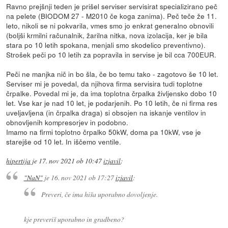
Ravno prejšnji teden je prišel serviser servisirat specializirano peč
na pelete (BIODOM 27 - M2010 če koga zanima). Peč teče že 11.
leto, nikoli se ni pokvarila, vmes smo jo enkrat generalno obnovili
(boljši krmilni računalnik, žarilna nitka, nova izolacija, ker je bila
stara po 10 letih spokana, menjali smo skodelico preventivno).
Strošek peči po 10 letih za popravila in servise je bil cca 700EUR.
Peči ne manjka nič in bo šla, če bo temu tako - zagotovo še 10 let.
Serviser mi je povedal, da njihova firma servisira tudi toplotne
črpalke. Povedal mi je, da ima toplotna črpalka življensko dobo 10
let. Vse kar je nad 10 let, je podarjenih. Po 10 letih, če ni firma res
uveljavljena (in črpalka draga) si obsojen na iskanje ventilov in
obnovljenih kompresorjev in podobno.
Imamo na firmi toplotno črpalko 50kW, doma pa 10kW, vse je
starejše od 10 let. In iščemo ventile.
hipertija
je
17. nov 2021 ob 10:47
izjavil
:
"NaN"
je
16. nov 2021 ob 17:27
izjavil
:
Preveri, če ima hiša uporabno dovoljenje.
kje preveriš uporabno in gradbeno?