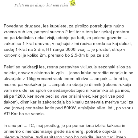
Peleti mi ne dišijo, kot sem rekel
Povedano drugace, les kupujete, za pirolizo potrebujete nujno
zracno suh les, pomeni suseno 2 leti ter s tem kar nekaj prostora,
bo pa izkotistek nekaj visji, udobje pa tudi, za polena govorim ...
zakuri se 1-krat dnevno, v najhujsi zimi reciva morda se kaj dolozi,
sedaj 1-krat na 2 dni, HT ranga 3000l vsaj ... je prostor, strop v
kotlovnici je koliko 2m, premalo bo 2.5-3m bi pa ze slo!
Peleti so najdrazji les, resna postavitev vkljucuje sezonski silos za
pelete, dovoz s cisterno in vpih -- jasno lahko naredite ceneje in se
ukvarjate z 15kg vrecami vsak teden ali dva ... ampak ... to ni to,
mozno pa vsekakor je ... ampak za oboje je dimnik (rekonstrukcija
vam ne uide, se sploh ce sedanji/obstojec ni keramika ali pa inox,
ali pa fi200, ker nove peci so vse prisilni vlek, ker gori vse pod
tlakom), dimnikar in zakonodaja bo kmalu zahtevala meritve tudi za
vse (nove) centralne kotle pod 50KW, emisijsko sliko, itd., po vzoru
AT! Kar bo se veselo.
in smo pri ... TC, moj predlog, je pa pomembna izbira kaksna in
primerno dimenzioniranje glede na energ. potrebe objekta in
njegove izgube, tudi sanitarno vodo bo pokrila, jasno tudi izven