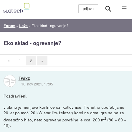
☰
Forum
»
Loža
»
Eko sklad - ogrevanje?
Eko sklad - ogrevanje?
«
1
2
»
Twixz
::
16. nov 2021, 17:05
Pozdravljeni,
v planu je menjava kurilnice oz. kotlovnice. Trenutno uporabljamo
20 let po moči 20 kW star lito-železen kotel na drva, gre se pa za
2
dvoetažno hišo, neto ogrevane površine je cca. 200 m
(80 + 80 +
40).