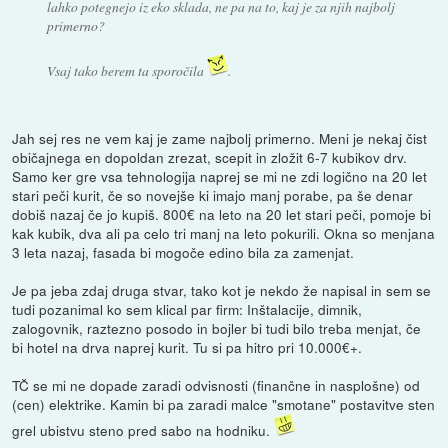
lahko potegnejo iz eko sklada, ne pa na to, kaj je za njih najbolj
primerno?
Vsaj tako berem ta sporočila
.
Jah sej res ne vem kaj je zame najbolj primerno. Meni je nekaj čist
običajnega en dopoldan zrezat, scepit in zložit 6-7 kubikov drv.
Samo ker gre vsa tehnologija naprej se mi ne zdi logično na 20 let
stari peči kurit, če so novejše ki imajo manj porabe, pa še denar
dobiš nazaj če jo kupiš. 800€ na leto na 20 let stari peči, pomoje bi
kak kubik, dva ali pa celo tri manj na leto pokurili. Okna so menjana
3 leta nazaj, fasada bi mogoče edino bila za zamenjat.
Je pa jeba zdaj druga stvar, tako kot je nekdo že napisal in sem se
tudi pozanimal ko sem klical par firm: Inštalacije, dimnik,
zalogovnik, raztezno posodo in bojler bi tudi bilo treba menjat, če
bi hotel na drva naprej kurit. Tu si pa hitro pri 10.000€+.
TČ se mi ne dopade zaradi odvisnosti (finančne in nasplošne) od
(cen) elektrike. Kamin bi pa zaradi malce "smotane" postavitve sten
grel ubistvu steno pred sabo na hodniku.