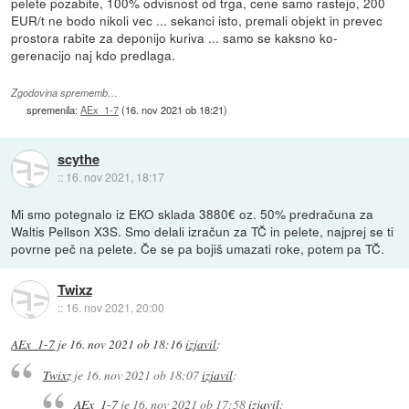
pelete pozabite, 100% odvisnost od trga, cene samo rastejo, 200
EUR/t ne bodo nikoli vec ... sekanci isto, premali objekt in prevec
prostora rabite za deponijo kuriva ... samo se kaksno ko-
gerenacijo naj kdo predlaga.
Zgodovina sprememb…
spremenila:
AEx_1-7
(
16. nov 2021 ob 18:21
)
scythe
::
16. nov 2021, 18:17
Mi smo potegnalo iz EKO sklada 3880€ oz. 50% predračuna za
Waltis Pellson X3S. Smo delali izračun za TČ in pelete, najprej se ti
povrne peč na pelete. Če se pa bojiš umazati roke, potem pa TČ.
Twixz
::
16. nov 2021, 20:00
AEx_1-7
je
16. nov 2021 ob 18:16
izjavil
:
Twixz
je
16. nov 2021 ob 18:07
izjavil
:
AEx_1-7
je
16. nov 2021 ob 17:58
izjavil
: