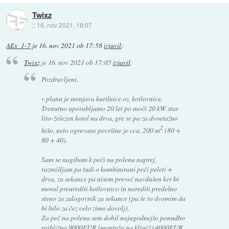
Twixz
::
16. nov 2021, 18:07
AEx_1-7
je
16. nov 2021 ob 17:58
izjavil
:
Twixz
je
16. nov 2021 ob 17:05
izjavil
:
Pozdravljeni,
v planu je menjava kurilnice oz. kotlovnice.
Trenutno uporabljamo 20 let po moči 20 kW star
lito-železen kotel na drva, gre se pa za dvoetažno
2
hišo, neto ogrevane površine je cca. 200 m
(80 +
80 + 40).
Sam se nagibam k peči na polena naprej,
razmišljam pa tudi o kombinirani peči peleti +
drva, za sekance pa nisem preveč navdušen ker bi
moral preurediti kotlovnico in narediti predelno
steno za zalogovnik za sekance (pa še to dvomim da
bi bilo za čez celo zimo dovolj).
Za peč na polena sem dobil najugodnejšo ponudbo
približno 9000EUR [montaža na ključ] (4000EUR