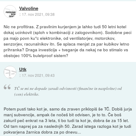
Valvoline
::
17. nov 2021, 09:38
Nic ne profitiras. Z pravilnim kurjenjem je lahko tudi 50 letni kotel
dokaj ucinkovit (sploh v kombinaciji z zalogovnikom). Sodobne peci
pa majo povn ku*c elektronike, od ventilatorjev, motorckov,
senzorjev, racunalnikov itn. Se splaca menjat za par kubikov letno
prihranka? Draga investicija + tveganje da nekaj ne bo stimalo vs
obstojec 100% buletproof sistem?
Utk
::
17. nov 2021, 09:43
TČ se mi ne dopade zaradi odvisnosti (finančne in nasplošne) od
(cen) elektrike.
Potem pusti tako kot je, samo da zraven priklopiš še TČ. Dobiš jurja
manj subvencije, ampak če nočeš bit odvisen, je to to. Če boš
zakuril peč enkrat na 3 leta, ti bo tudi ta kot je, dobra še za 15 let.
Od tam naprej pa za naslednjih 50. Zarad istega razloga kot je tudi
pokvarjena žarnica dobra za po dnevu...