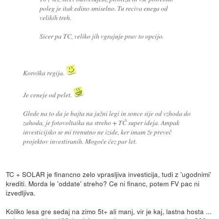
poleg je itak edino smiselno. Tu reciva enega od
velikih treh.
Sicer pa TC, veliko jih vgrajuje prav to opcijo.
Koroška regija.
Je ceneje od pelet.
Glede na to da je bajta na južni legi in sonce sije od vzhoda do
zahoda, je fotovoltaika na streho + TČ super ideja. Ampak
investicijsko se mi trenutno ne izide, ker imam že preveč
projektov investiranih. Mogoče čez par let.
TC + SOLAR je financno zelo vprasljiva investicija, tudi z 'ugodnimi'
krediti. Morda le 'oddate' streho? Ce ni financ, potem FV pac ni
izvedljiva.
Koliko lesa gre sedaj na zimo 5t+ ali manj, vir je kaj, lastna hosta ...