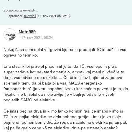
Zgodovina sprememb…
spremenil:
telexdell
(
17. nov 2021 ob 08:16
)
Mato989
::
17. nov 2021, 08:24
Nekaj časa sem delal v trgovini kjer smo prodajali TČ in peči in vso
ogrevalno tehniko.
Ena stvar ki bi jo želel pripomnit je to, da TČ, vse lepo in prav,
super zadeva kot nekateri omenjajo, ampak kaj meni ni všeč je to
da je vse odvisno do elektrike... Če bi imel jaz bajto, bi zagotovo
stremel k temu da bi bajta bila vsaj MALO energetsko
"samooskrbna" (ja vem napačen izraz) kar hočem povedat je to, da
nikakor ne bi želel da moje življenje v bajti je odvisno v vseh
pogledih SAMO od elektrike...
Če imaš peč na drva in klimo lahko kombiniraš, če imapš klimo in
TČ in zmanjka elektrike ne dela nobeno gretje... in tu je za moje
pojme en pomemben vidik. Že res da načeloma elektrika je, ampak
kaj pa če grejo cene x5 za elektriko, drva pa ostanejo enako?