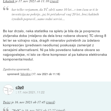
Likalnik
je
17. nov 2021 ob 11:10
izjavil
:
kar težko verjamem, da TČ zdrži samo 10 let....v tem času se ti še
investicija ne pokrije...jaz bi pričakoval vsaj 20 let...brez kakšnih
izrednih popravil...samo redni servisi....
Bo kar drzalo, neka statistika na spletu je bila da je povprecna
zivljenska doba (misljeno da dela brez nobene okvare) TC okrog 8
let ter se vztrajno niza, dragih mineralov potrebnih za izdelavo
kompresorjev (predvsem neodiuma) poskusajo zamenjat z
cenejsimi alternativami. Ni pa bilo povedano kaksne okvare so
najpogostejse, ni isto ce ribne kompresor al pa kaksna elektronska
komponenta/modul.
Zgodovina sprememb…
spremenil:
Valvoline
(
17. nov 2021 ob 11:18
)
c3p0
::
17. nov 2021, 11:22
Twixz
je
16. nov 2021 ob 17:45
izjavil
:
"NaN"
je
16. nov 2021 ob 17:27
izjavil
: