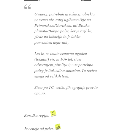
O energ. potrebah in lokaciji objekta
ne vemo nic, torej ugibamo (kje na
Primorskem/Goriskem, ali Bloska
planota/Babno polje, ker je razlika,
glede na lokacijo in je lahko
pomemben dejavnik).
Les le, ce imate cenovno ugoden
(lokalni) vir, za 10+ let, sicer
odsvetujem, piroliza in vse potrebno
poleg je itak edino smiselno. Tu reciva
enega od velikih treh.
Sicer pa TC, veliko jih vgrajuje prav to
opcijo.
Koroška regija.
Je ceneje od pelet.