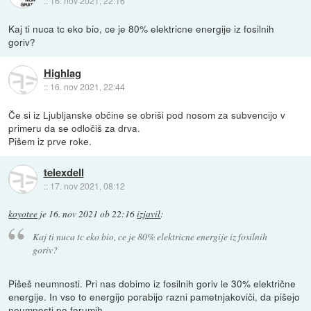
::
16. nov 2021, 22:16
Kaj ti nuca tc eko bio, ce je 80% elektricne energije iz fosilnih
goriv?
Highlag
::
16. nov 2021, 22:44
Če si iz Ljubljanske občine se obriši pod nosom za subvencijo v
primeru da se odločiš za drva.
Pišem iz prve roke.
telexdell
::
17. nov 2021, 08:12
koyotee
je
16. nov 2021 ob 22:16
izjavil
:
Kaj ti nuca tc eko bio, ce je 80% elektricne energije iz fosilnih
goriv?
Pišeš neumnosti. Pri nas dobimo iz fosilnih goriv le 30% električne
energije. In vso to energijo porabijo razni pametnjakoviči, da pišejo
neumnosti po forumih.