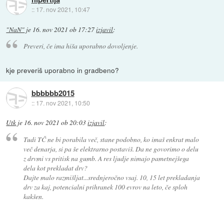
::
17. nov 2021, 10:47
"NaN"
je
16. nov 2021 ob 17:27
izjavil
:
Preveri, če ima hiša uporabno dovoljenje.
kje preveriš uporabno in gradbeno?
bbbbbb2015
::
17. nov 2021, 10:50
Utk
je
16. nov 2021 ob 20:03
izjavil
:
Tudi TČ ne bi porabila več, stane podobno, ko imaš enkrat malo
več denarja, si pa še elektrarno postaviš. Da ne govorimo o delu
z drvmi vs pritisk na gumb. A res ljudje nimajo pametnejšega
dela kot prekladat drv?
Dajte malo razmišljat...srednjeročno vsaj. 10, 15 let prekladanja
drv za kaj, potencialni prihranek 100 evrov na leto, če sploh
kakšen.