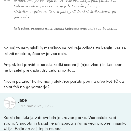
to načeloma potem velja za vse vrste peči....olje, plin, paleti, TČ,
tudi drva katera mečeš v peč in je le ta priklopljena na
elektriko....v primeru, če se ti pač zgodi,da ni elektrike...kar je pa
zelo redko....
tu ti edino pomaga sobni kamin katerega imaš poleg za backup...
No saj to sem mislil in marsikdo se pol raje odloča za kamin, kar se
mi zdi smotrno, čeprav je več dela.
Ampak kot praviš to so sila redki scenariji (ajde žled!) in tudi sam
ne bi želel prekladat drv celo zimo itd...
Nisem pa ziher koliko manj elektrike porabi peč na drva kot TČ da
zalaufaš na generatorje?
jabe
::
17. nov 2021, 08:55
Kamin kot luknja v dnevni da je zraven gorko. Vse ostalo rabi
strom. V sodobnih bajtah je pri izpadu stroma večji problem manjko
wifija. Bajta en cajt topla ostane.