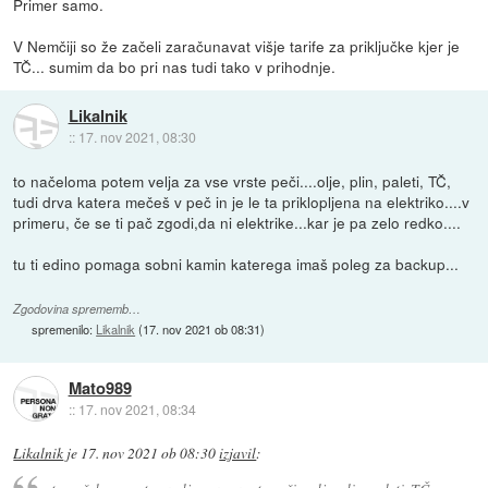
Primer samo.
V Nemčiji so že začeli zaračunavat višje tarife za priključke kjer je
TČ... sumim da bo pri nas tudi tako v prihodnje.
Likalnik
::
17. nov 2021, 08:30
to načeloma potem velja za vse vrste peči....olje, plin, paleti, TČ,
tudi drva katera mečeš v peč in je le ta priklopljena na elektriko....v
primeru, če se ti pač zgodi,da ni elektrike...kar je pa zelo redko....
tu ti edino pomaga sobni kamin katerega imaš poleg za backup...
Zgodovina sprememb…
spremenilo:
Likalnik
(
17. nov 2021 ob 08:31
)
Mato989
::
17. nov 2021, 08:34
Likalnik
je
17. nov 2021 ob 08:30
izjavil
: