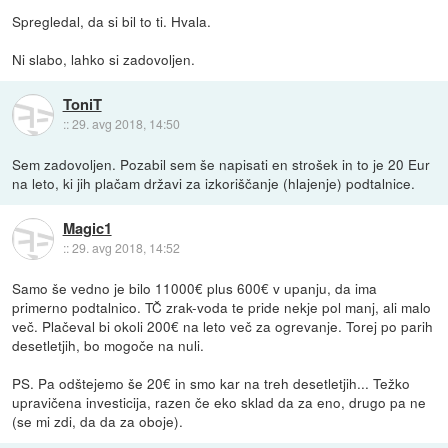
Spregledal, da si bil to ti. Hvala.
Ni slabo, lahko si zadovoljen.
ToniT
::
29. avg 2018, 14:50
Sem zadovoljen. Pozabil sem še napisati en strošek in to je 20 Eur
na leto, ki jih plačam državi za izkoriščanje (hlajenje) podtalnice.
Magic1
::
29. avg 2018, 14:52
Samo še vedno je bilo 11000€ plus 600€ v upanju, da ima
primerno podtalnico. TČ zrak-voda te pride nekje pol manj, ali malo
več. Plačeval bi okoli 200€ na leto več za ogrevanje. Torej po parih
desetletjih, bo mogoče na nuli.
PS. Pa odštejemo še 20€ in smo kar na treh desetletjih... Težko
upravičena investicija, razen če eko sklad da za eno, drugo pa ne
(se mi zdi, da da za oboje).