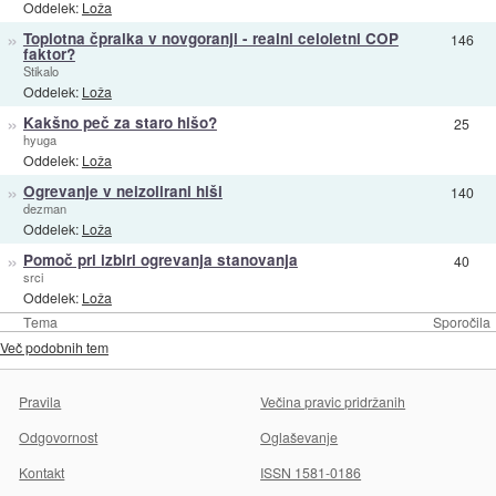
Oddelek:
Loža
»
Toplotna čpralka v novgoranji - realni celoletni COP
146
faktor?
Stikalo
Oddelek:
Loža
»
Kakšno peč za staro hišo?
25
hyuga
Oddelek:
Loža
»
Ogrevanje v neizolirani hiši
140
dezman
Oddelek:
Loža
»
Pomoč pri izbiri ogrevanja stanovanja
40
srci
Oddelek:
Loža
Tema
Sporočila
Več podobnih tem
Pravila
Večina pravic pridržanih
Odgovornost
Oglaševanje
Kontakt
ISSN 1581-0186