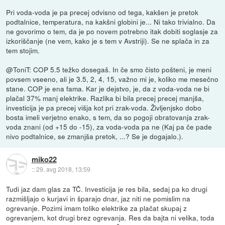
Pri voda-voda je pa precej odvisno od tega, kakšen je pretok
podtalnice, temperatura, na kakšni globini je... Ni tako trivialno. Da
ne govorimo o tem, da je po novem potrebno itak dobiti soglasje za
izkoriščanje (ne vem, kako je s tem v Avstriji). Se ne splača in za
tem stojim.
@ToniT: COP 5.5 težko dosegaš. In če smo čisto pošteni, je meni
povsem vseeno, ali je 3.5, 2, 4, 15, važno mi je, koliko me mesečno
stane. COP je ena fama. Kar je dejstvo, je, da z voda-voda ne bi
plačal 37% manj elektrike. Razlika bi bila precej precej manjša,
investicija je pa precej višja kot pri zrak-voda. Življenjsko dobo
bosta imeli verjetno enako, s tem, da so pogoji obratovanja zrak-
voda znani (od +15 do -15), za voda-voda pa ne (Kaj pa če pade
nivo podtalnice, se zmanjša pretok, ...? Se je dogajalo.).
miko22
::
29. avg 2018, 13:59
Tudi jaz dam glas za TČ. Investicija je res bila, sedaj pa ko drugi
razmišljajo o kurjavi in šparajo dnar, jaz niti ne pomislim na
ogrevanje. Pozimi imam toliko elektrike za plačat skupaj z
ogrevanjem, kot drugi brez ogrevanja. Res da bajta ni velika, toda