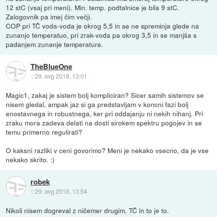
12 stC (vsaj pri meni). Min. temp. podtalnice je bila 9 stC.
Zalogovnik pa imej čim večji.
COP pri TČ voda-voda je okrog 5,5 in se ne spreminja glede na
zunanjo temperatuo, pri zrak-voda pa okrog 3,5 in se manjša s
padanjem zunanje temperature.
TheBlueOne
::
29. avg 2018, 13:01
Magic1, zakaj je sistem bolj kompliciran? Sicer samih sistemov se
nisem gledal, ampak jaz si ga predstavljam v koncni fazi bolj
enostavnega in robustnega, ker pri oddajanju ni nekih nihanj. Pri
zraku mora zadeva delati na dosti sirokem spektru pogojev in se
temu primerno regulirati?
O kaksni razliki v ceni govorimo? Meni je nekako vsecno, da je vse
nekako skrito. :)
robek
::
29. avg 2018, 13:54
Nikoli nisem dogreval z ničemer drugim. TČ in to je to.