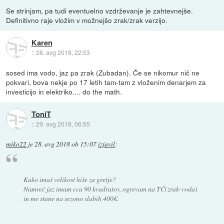
Se strinjam, pa tudi eventuelno vzdrževanje je zahtevnejše.
Definitivno raje vložim v možnejšo zrak/zrak verzijo.
Karen
::
28. avg 2018, 22:53
sosed ima vodo, jaz pa zrak (Zubadan). Če se nikomur nič ne
pokvari, bova nekje po 17 letih tam-tam z vloženim denarjem za
investicijo in elektriko.... do the math.
ToniT
::
29. avg 2018, 06:55
miko22
je
28. avg 2018 ob 15:07
izjavil
:
Kako imaš velikost hiše za gretje?
Namreč jaz imam cca 90 kvadratov, ogrevam na TČ(zrak-voda)
in me stane na sezono slabih 400€.