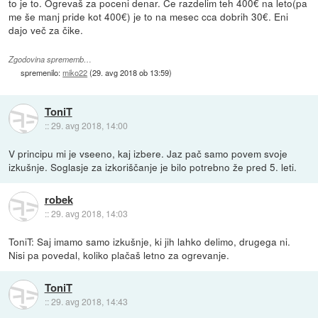
to je to. Ogrevaš za poceni denar. Če razdelim teh 400€ na leto(pa
me še manj pride kot 400€) je to na mesec cca dobrih 30€. Eni
dajo več za čike.
Zgodovina sprememb…
spremenilo:
miko22
(
29. avg 2018 ob 13:59
)
ToniT
::
29. avg 2018, 14:00
V principu mi je vseeno, kaj izbere. Jaz pač samo povem svoje
izkušnje. Soglasje za izkoriščanje je bilo potrebno že pred 5. leti.
robek
::
29. avg 2018, 14:03
ToniT: Saj imamo samo izkušnje, ki jih lahko delimo, drugega ni.
Nisi pa povedal, koliko plačaš letno za ogrevanje.
ToniT
::
29. avg 2018, 14:43