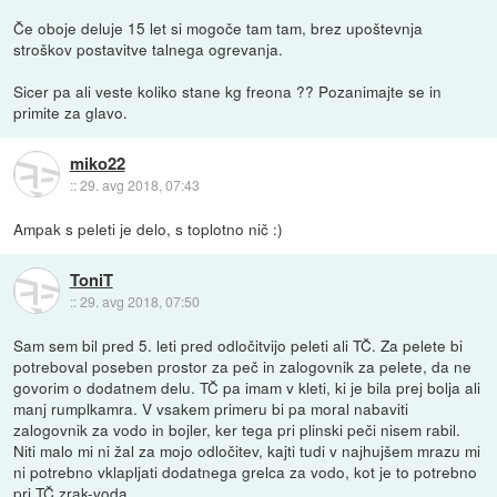
Če oboje deluje 15 let si mogoče tam tam, brez upoštevnja
stroškov postavitve talnega ogrevanja.
Sicer pa ali veste koliko stane kg freona ?? Pozanimajte se in
primite za glavo.
miko22
::
29. avg 2018, 07:43
Ampak s peleti je delo, s toplotno nič :)
ToniT
::
29. avg 2018, 07:50
Sam sem bil pred 5. leti pred odločitvijo peleti ali TČ. Za pelete bi
potreboval poseben prostor za peč in zalogovnik za pelete, da ne
govorim o dodatnem delu. TČ pa imam v kleti, ki je bila prej bolja ali
manj rumplkamra. V vsakem primeru bi pa moral nabaviti
zalogovnik za vodo in bojler, ker tega pri plinski peči nisem rabil.
Niti malo mi ni žal za mojo odločitev, kajti tudi v najhujšem mrazu mi
ni potrebno vklapljati dodatnega grelca za vodo, kot je to potrebno
pri TČ zrak-voda.