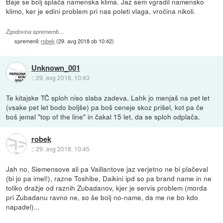
Baje se bolj splača namenska klima. Jaz sem vgradil namensko
klimo, ker je edini problem pri nas poleti vlaga, vročina nikoli.
Zgodovina sprememb…
spremenil:
robek
(
29. avg 2018 ob 10:42
)
Unknown_001
::
29. avg 2018, 10:43
Te kitajske TČ sploh niso slaba zadeva. Lahk jo menjaš na pet let
(vsake pet let bodo boljše) pa boš ceneje skoz prišel, kot pa če
boš jemal "top of the line" in čakal 15 let, da se sploh odplača.
robek
::
29. avg 2018, 10:45
Jah no, Siemensove ali pa Vaillantove jaz verjetno ne bi plačeval
(bi jo pa imel!), razne Toshibe, Daikini ipd so pa brand name in ne
toliko dražje od raznih Zubadanov, kjer je servis problem (morda
pri Zubadanu ravno ne, so še bolj no-name, da me ne bo kdo
napadel)...