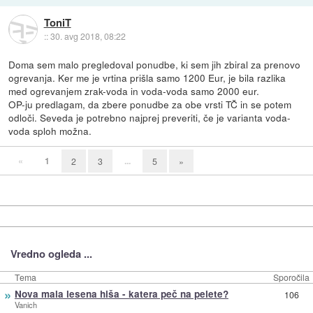
ToniT
::
30. avg 2018, 08:22
Doma sem malo pregledoval ponudbe, ki sem jih zbiral za prenovo
ogrevanja. Ker me je vrtina prišla samo 1200 Eur, je bila razlika
med ogrevanjem zrak-voda in voda-voda samo 2000 eur.
OP-ju predlagam, da zbere ponudbe za obe vrsti TČ in se potem
odloči. Seveda je potrebno najprej preveriti, če je varianta voda-
voda sploh možna.
«
1
...
2
3
5
»
Vredno ogleda ...
Tema
Sporočila
»
Nova mala lesena hiša - katera peč na pelete?
106
Vanich