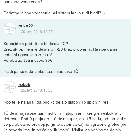
pametno voda voda?
Dodatno laicno vprasanje, ali sistem lahko tudi hladi? :)
miko22
::
29. avg 2018, 10:37
Se bojiš da pod -5 ne bi delala TČ?
Brez skrbi, meni je delala pri -20 brez problema. Res pa da se
tedaj ni ugasnila skorja nič.
Poraba za tisti mesec: 95€
Hladi pa seveda lahko....če imaš tako TČ.
robek
::
29. avg 2018, 10:38
Kdo te je nalagal, da pod -5 delajo slabo? To sploh ni res!
TČ dela najslabše tam med 0 in 7 stopinjami, ker gre velikokrat v
defrost... Pod 0 pa tja do -10 dela super, do -15 še kr, od tam dalje
se pa običajno preklopijo (in to avtomatsko) na vgrajene grelce (če
jih seveda ima, in običajno jih imajo). Mislim, da večinoma delajo