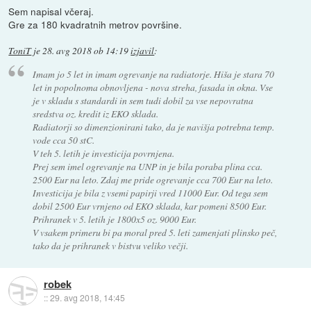
Sem napisal včeraj.
Gre za 180 kvadratnih metrov površine.
ToniT
je
28. avg 2018 ob 14:19
izjavil
:
Imam jo 5 let in imam ogrevanje na radiatorje. Hiša je stara 70
let in popolnoma obnovljena - nova streha, fasada in okna. Vse
je v skladu s standardi in sem tudi dobil za vse nepovratna
sredstva oz. kredit iz EKO sklada.
Radiatorji so dimenzionirani tako, da je navišja potrebna temp.
vode cca 50 stC.
V teh 5. letih je investicija povrnjena.
Prej sem imel ogrevanje na UNP in je bila poraba plina cca.
2500 Eur na leto. Zdaj me pride ogrevanje cca 700 Eur na leto.
Investicija je bila z vsemi papirji vred 11000 Eur. Od tega sem
dobil 2500 Eur vrnjeno od EKO sklada, kar pomeni 8500 Eur.
Prihranek v 5. letih je 1800x5 oz. 9000 Eur.
V vsakem primeru bi pa moral pred 5. leti zamenjati plinsko peč,
tako da je prihranek v bistvu veliko večji.
robek
::
29. avg 2018, 14:45