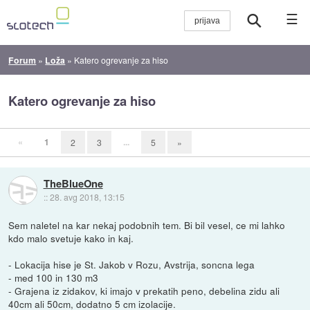
☰
Forum
»
Loža
»
Katero ogrevanje za hiso
Katero ogrevanje za hiso
«
1
...
2
3
5
»
TheBlueOne
::
28. avg 2018, 13:15
Sem naletel na kar nekaj podobnih tem. Bi bil vesel, ce mi lahko
kdo malo svetuje kako in kaj.
- Lokacija hise je St. Jakob v Rozu, Avstrija, soncna lega
- med 100 in 130 m3
- Grajena iz zidakov, ki imajo v prekatih peno, debelina zidu ali
40cm ali 50cm, dodatno 5 cm izolacije.