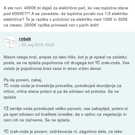
A ste nori. 4000€ bi dajali za električno peč, ko vas toplotna stane
pod 6000€?!? A se zavedate, da toplotna porabi cca 1/3 elektrike
električne? To je razlika v položnici za elektriko med 100€ in 300€
na mesec. 2000€ razlike prineseš not v parih letih!
robek
::
29. avg 2018, 09:22
Nisem vsega bral, ampak za tako hišo, kot jo je opisal na začetku
posta, se ne splača popolnoma nič drugega kot TČ zrak-voda. Vse
ostalo je popolnoma brez veze in stran vržen denar.
Pa da povem, zakaj.
TČ voda-voda je investicija prevelika, potrebuješ dovoljenje za
vrtino, vrtina stane potem si pa še odvisen od pretoka. Se ne
splača.
TŽ zemlja-voda potrebuješ veliko parcelo, vse zakoplješ, potem si
pa spet odvisen od kvalitete izvedbe, da o vplivu na vegetacijo in
ceni niti ne začnemo. Se ne splača.
TČ zrak-voda je poceni, vzdrževanja ni, zagotovo dela, za tako