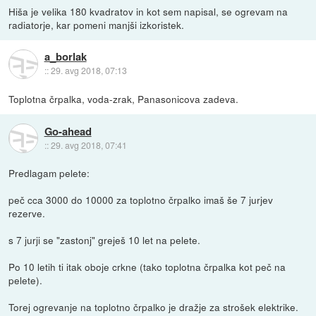
Hiša je velika 180 kvadratov in kot sem napisal, se ogrevam na
radiatorje, kar pomeni manjši izkoristek.
a_borlak
::
29. avg 2018, 07:13
Toplotna črpalka, voda-zrak, Panasonicova zadeva.
Go-ahead
::
29. avg 2018, 07:41
Predlagam pelete:
peč cca 3000 do 10000 za toplotno črpalko imaš še 7 jurjev
rezerve.
s 7 jurji se "zastonj" greješ 10 let na pelete.
Po 10 letih ti itak oboje crkne (tako toplotna črpalka kot peč na
pelete).
Torej ogrevanje na toplotno črpalko je dražje za strošek elektrike.