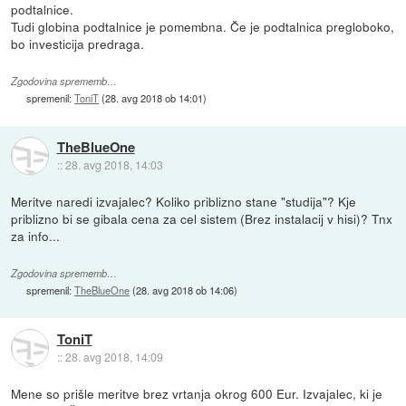
podtalnice.
Tudi globina podtalnice je pomembna. Če je podtalnica pregloboko,
bo investicija predraga.
Zgodovina sprememb…
spremenil:
ToniT
(
28. avg 2018 ob 14:01
)
TheBlueOne
::
28. avg 2018, 14:03
Meritve naredi izvajalec? Koliko priblizno stane "studija"? Kje
priblizno bi se gibala cena za cel sistem (Brez instalacij v hisi)? Tnx
za info...
Zgodovina sprememb…
spremenil:
TheBlueOne
(
28. avg 2018 ob 14:06
)
ToniT
::
28. avg 2018, 14:09
Mene so prišle meritve brez vrtanja okrog 600 Eur. Izvajalec, ki je