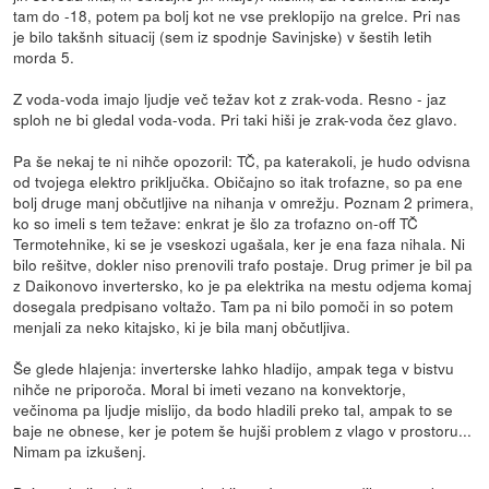
tam do -18, potem pa bolj kot ne vse preklopijo na grelce. Pri nas
je bilo takšnh situacij (sem iz spodnje Savinjske) v šestih letih
morda 5.
Z voda-voda imajo ljudje več težav kot z zrak-voda. Resno - jaz
sploh ne bi gledal voda-voda. Pri taki hiši je zrak-voda čez glavo.
Pa še nekaj te ni nihče opozoril: TČ, pa katerakoli, je hudo odvisna
od tvojega elektro priključka. Običajno so itak trofazne, so pa ene
bolj druge manj občutljive na nihanja v omrežju. Poznam 2 primera,
ko so imeli s tem težave: enkrat je šlo za trofazno on-off TČ
Termotehnike, ki se je vseskozi ugašala, ker je ena faza nihala. Ni
bilo rešitve, dokler niso prenovili trafo postaje. Drug primer je bil pa
z Daikonovo invertersko, ko je pa elektrika na mestu odjema komaj
dosegala predpisano voltažo. Tam pa ni bilo pomoči in so potem
menjali za neko kitajsko, ki je bila manj občutljiva.
Še glede hlajenja: inverterske lahko hladijo, ampak tega v bistvu
nihče ne priporoča. Moral bi imeti vezano na konvektorje,
večinoma pa ljudje mislijo, da bodo hladili preko tal, ampak to se
baje ne obnese, ker je potem še hujši problem z vlago v prostoru...
Nimam pa izkušenj.