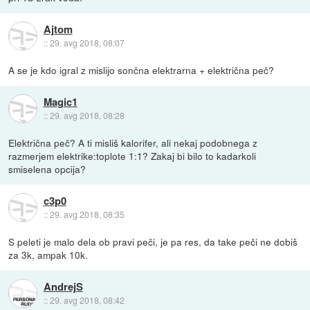
Ajtom
::
29. avg 2018, 08:07
A se je kdo igral z mislijo sončna elektrarna + električna peč?
Magic1
::
29. avg 2018, 08:28
Električna peč? A ti misliš kalorifer, ali nekaj podobnega z
razmerjem elektrike:toplote 1:1? Zakaj bi bilo to kadarkoli
smiselena opcija?
c3p0
::
29. avg 2018, 08:35
S peleti je malo dela ob pravi peči, je pa res, da take peči ne dobiš
za 3k, ampak 10k.
AndrejS
::
29. avg 2018, 08:42