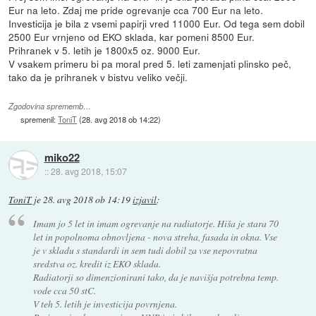
Eur na leto. Zdaj me pride ogrevanje cca 700 Eur na leto.
Investicija je bila z vsemi papirji vred 11000 Eur. Od tega sem dobil
2500 Eur vrnjeno od EKO sklada, kar pomeni 8500 Eur.
Prihranek v 5. letih je 1800x5 oz. 9000 Eur.
V vsakem primeru bi pa moral pred 5. leti zamenjati plinsko peč,
tako da je prihranek v bistvu veliko večji.
Zgodovina sprememb…
spremenil:
ToniT
(
28. avg 2018 ob 14:22
)
miko22
::
28. avg 2018, 15:07
ToniT
je
28. avg 2018 ob 14:19
izjavil
:
Imam jo 5 let in imam ogrevanje na radiatorje. Hiša je stara 70
let in popolnoma obnovljena - nova streha, fasada in okna. Vse
je v skladu s standardi in sem tudi dobil za vse nepovratna
sredstva oz. kredit iz EKO sklada.
Radiatorji so dimenzionirani tako, da je navišja potrebna temp.
vode cca 50 stC.
V teh 5. letih je investicija povrnjena.