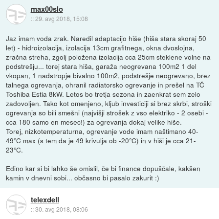
max00slo
::
29. avg 2018, 15:08
Jaz imam voda zrak. Naredil adaptacijo hiše (hiša stara skoraj 50
let) - hidroizolacija, izolacija 13cm grafitnega, okna dvoslojna,
zračna streha, zgolj položena izolacija cca 25cm steklene volne na
podstrešju... torej stara hiša, garaža neogrevana 100m2 1 del
vkopan, 1 nadstropje bivalno 100m2, podstrešje neogrevano, brez
talnega ogrevanja, ohranil radiatorsko ogrevanje in prešel na TČ
Toshiba Estia 8kW. Letos bo tretja sezona in zaenkrat sem zelo
zadovoljen. Tako kot omenjeno, kljub investiciji si brez skrbi, stroški
ogrevanja so bili smešni (najvišji strošek z vso elektriko - 2 osebi -
cca 180 samo en mesec!) za ogrevanja dokaj velike hiše.
Torej, nizkotemperaturna, ogrevanje vode imam naštimano 40-
49°C max (s tem da je 49 krivulja ob -20°C) in v hiši je cca 21-
23°C.
Edino kar si bi lahko še omislil, če bi finance dopuščale, kakšen
kamin v dnevni sobi... občasno bi pasalo zakurit :)
telexdell
::
30. avg 2018, 08:06