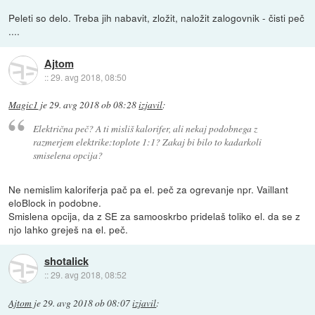
Peleti so delo. Treba jih nabavit, zložit, naložit zalogovnik - čisti peč
....
Ajtom
::
29. avg 2018, 08:50
Magic1
je
29. avg 2018 ob 08:28
izjavil
:
Električna peč? A ti misliš kalorifer, ali nekaj podobnega z
razmerjem elektrike:toplote 1:1? Zakaj bi bilo to kadarkoli
smiselena opcija?
Ne nemislim kaloriferja pač pa el. peč za ogrevanje npr. Vaillant
eloBlock in podobne.
Smislena opcija, da z SE za samooskrbo pridelaš toliko el. da se z
njo lahko greješ na el. peč.
shotalick
::
29. avg 2018, 08:52
Ajtom
je
29. avg 2018 ob 08:07
izjavil
: