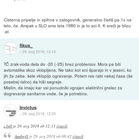
Cisterna pripelje in vpihne v zalogovnik, generalno čistiš pa 1x na
leto, če. Ampak v SLO smo leta 1980 in je to sci-fi. K sreči je blizu
.at.
fikus_
::
29. avg 2018, 12:14
TČ zrak-voda dela do -20 (-25) brez problemov. Mora pa biti
avtomatika skoz vklopljena. Ne tako kot eni šparajo in v jeseni, ko
jih že zebe, šele vklopijo ogrevanje. Potem res rabi nekaj časa (še
posebej talno) da hiši segreje.
Mislim, da imajo kar vsi ponudniki vgrajen električni grelec za
dogrevanje sanitarne vode, če je potrebno.
Invictus
::
29. avg 2018, 12:25
c3p0
je
29. avg 2018 ob 12:11
izjavil
:
AndrejS
je
29. avg 2018 ob 08:42
izjavil
: