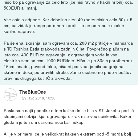
hišo bo pa ogrevanje za celo leto (če nisi ravno v kakih hribih) cca.
500EUR ali manj.
Vse ostalo odpade. Ker debelina sten 40 (potencialno celo 50) + 5
cm, pa zidak je ranga porotherm profi - to ne potrebuje močne
kurilne naprave.
Pa še ena izkušnja: sam ogrevam cca. 200 m2 pritličje + mansarda
s TČ Toshiba Estia zrak-voda zadnjih 6 let. Povprečno plačam na
leto cca. 400 EUR za ogrevanje, z ogrevanjem vode in vso
elektriko sem na cca. 1000 EUR/leto. Hiša je pa 30cm porotherm +
16cm fasade, povsod talno, hiša ni pasivna, je bila pa grajena
skrbno in dokaj po pravilih stroke. Zame osebno ne pride v poštev
prav nič drugega kot TČ zrak-voda.
TheBlueOne
::
29. avg 2018, 10:30
Poskusam najti podatke o tem koliko dni je bilo v ST. Jakobu pod -5
stopinjami celzija, kjer ogrevanja x-zrak niso vec ucinkovita. Kakor
gledam je teh dni oziroma noci kar nekaj.
Ali je v primeru, ce je velikokrat kaksen ekstrem pod -5 morda bolj