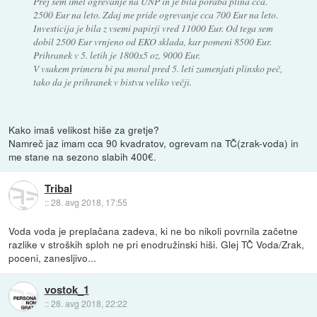
Prej sem imel ogrevanje na UNP in je bila poraba plina cca.
2500 Eur na leto. Zdaj me pride ogrevanje cca 700 Eur na leto.
Investicija je bila z vsemi papirji vred 11000 Eur. Od tega sem
dobil 2500 Eur vrnjeno od EKO sklada, kar pomeni 8500 Eur.
Prihranek v 5. letih je 1800x5 oz. 9000 Eur.
V vsakem primeru bi pa moral pred 5. leti zamenjati plinsko peč,
tako da je prihranek v bistvu veliko večji.
Kako imaš velikost hiše za gretje?
Namreč jaz imam cca 90 kvadratov, ogrevam na TČ(zrak-voda) in
me stane na sezono slabih 400€.
Tribal
::
28. avg 2018, 17:55
Voda voda je preplačana zadeva, ki ne bo nikoli povrnila začetne
razlike v stroških sploh ne pri enodružinski hiši. Glej TČ Voda/Zrak,
poceni, zanesljivo...
vostok_1
::
28. avg 2018, 22:22