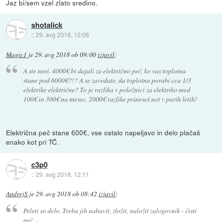
Jaz bi/sem vzel zlato sredino.
shotalick
::
29. avg 2018, 12:06
Magic1
je
29. avg 2018 ob 09:00
izjavil
:
A ste nori. 4000€ bi dajali za električno peč, ko vas toplotna
stane pod 6000€?!? A se zavedate, da toplotna porabi cca 1/3
elektrike električne? To je razlika v položnici za elektriko med
100€ in 300€ na mesec. 2000€ razlike prineseš not v parih letih!
Električna peč stane 600€, vse ostalo napeljavo in delo plačaš
enako kot pri TČ.
c3p0
::
29. avg 2018, 12:11
AndrejS
je
29. avg 2018 ob 08:42
izjavil
:
Peleti so delo. Treba jih nabavit, zložit, naložit zalogovnik - čisti
peč ....