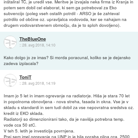
inštaliral TČ, je uredil vse. Meritve je izvajala neka firma iz Kranja in
potem sem dobil cel elaborat, ki sem ga potreboval za Eko
subvencijo (poleg vseh ostalih potrdil - ARSO je še zahteval
potrdilo od občine oz. upravljalca vodovoda, ker se nahajam na
drugem vodovarstvenem območju, da je to sploh dovoljeno).
TheBlueOne
::
28. avg 2018, 14:10
Kako dolgo jo ze imas? Si morda poracunal, koliko se je dejansko
zadeva izplacala?
ToniT
::
28. avg 2018, 14:19
Imam jo 5 let in imam ogrevanje na radiatorje. Hiša je stara 70 let
in popolnoma obnovljena - nova streha, fasada in okna. Vse je v
skladu s standardi in sem tudi dobil za vse nepovratna sredstva oz.
kredit iz EKO sklada.
Radiatorji so dimenzionirani tako, da je navišja potrebna temp.
vode cca 50 stC.
V teh 5. letih je investicija povrnjena.
Prej sem imel ogrevanje na UNP in je bila poraba plina cca. 2500