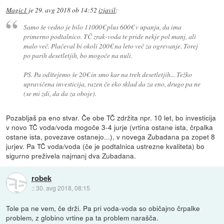
Magic1
je
29. avg 2018 ob 14:52
izjavil
:
Samo še vedno je bilo 11000€ plus 600€ v upanju, da ima
primerno podtalnico. TČ zrak-voda te pride nekje pol manj, ali
malo več. Plačeval bi okoli 200€ na leto več za ogrevanje. Torej
po parih desetletjih, bo mogoče na nuli.
PS. Pa odštejemo še 20€ in smo kar na treh desetletjih... Težko
upravičena investicija, razen če eko sklad da za eno, drugo pa ne
(se mi zdi, da da za oboje).
Pozabljaš pa eno stvar. Če obe TČ zdržita npr. 10 let, bo investicija
v novo TČ voda/voda mogoče 3-4 jurje (vrtina ostane ista, črpalka
ostane ista, povezave ostanejo...), v novega Zubadana pa zopet 8
jurjev. Pa TČ voda/voda (če je podtalnica ustrezne kvaliteta) bo
sigurno preživela najmanj dva Zubadana.
robek
::
30. avg 2018, 08:15
Tole pa ne vem, če drži. Pa pri voda-voda so običajno črpalke
problem, z globino vrtine pa ta problem narašča.