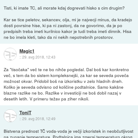
Tisti, ki imate TC, ali morate kdaj dogrevati hisko s cim drugim?
Kar se tice peletov, sekancev, olja, mi je najvecji minus, da kradejo
dosti povrsine hise, ki pa ni zastonj, da ne govorimo, da je po
predpisih treba imeti kurilnico kakor je tudi treba imeti dimnik. Hisa
ne bo imela kleti, tako da ni nekih nepotrebnih prostorov.
Magic1
::
29. avg 2018, 12:43
Za "tisočaka" več te ne bo nihče pogledal. Dal boš kar konkretno
več, s tem da bo sistem kompleksnejši, za kar se seveda poveča
možnost okvar. Pridobil boš na izkoristku v zelo hladnih dneh.
Koliko je seveda odvisno od količine podtalnice. Samo kakšne
blazne razlike ne bo. Razlike v investiciji ne boš dobil nazaj v
desetih letih. V primeru težav pa ziher nikoli.
ToniT
::
29. avg 2018, 12:49
Bistvena prednost TČ voda-voda je večji izkoristek in neobčutljivost
na zunanje temperature. Podtalnica ima zmeraj temperaturo okrog