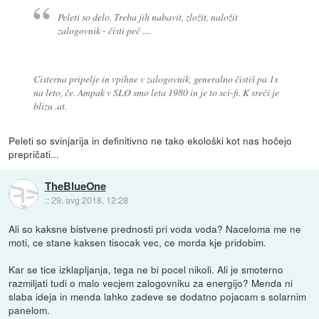
Peleti so delo. Treba jih nabavit, zložit, naložit
zalogovnik - čisti peč ....
Cisterna pripelje in vpihne v zalogovnik, generalno čistiš pa 1x
na leto, če. Ampak v SLO smo leta 1980 in je to sci-fi. K sreči je
blizu .at.
Peleti so svinjarija in definitivno ne tako ekološki kot nas hočejo
prepričati...
TheBlueOne
::
29. avg 2018, 12:28
Ali so kaksne bistvene prednosti pri voda voda? Naceloma me ne
moti, ce stane kaksen tisocak vec, ce morda kje pridobim.
Kar se tice izklapljanja, tega ne bi pocel nikoli. Ali je smoterno
razmiljati tudi o malo vecjem zalogovniku za energijo? Menda ni
slaba ideja in menda lahko zadeve se dodatno pojacam s solarnim
panelom.