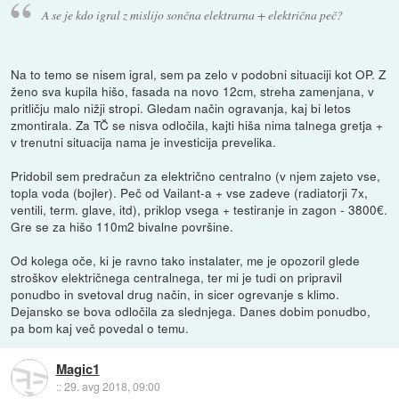
A se je kdo igral z mislijo sončna elektrarna + električna peč?
Na to temo se nisem igral, sem pa zelo v podobni situaciji kot OP. Z
ženo sva kupila hišo, fasada na novo 12cm, streha zamenjana, v
pritličju malo nižji stropi. Gledam način ogravanja, kaj bi letos
zmontirala. Za TČ se nisva odločila, kajti hiša nima talnega gretja +
v trenutni situacija nama je investicija prevelika.
Pridobil sem predračun za električno centralno (v njem zajeto vse,
topla voda (bojler). Peč od Vailant-a + vse zadeve (radiatorji 7x,
ventili, term. glave, itd), priklop vsega + testiranje in zagon - 3800€.
Gre se za hišo 110m2 bivalne površine.
Od kolega oče, ki je ravno tako instalater, me je opozoril glede
stroškov električnega centralnega, ter mi je tudi on pripravil
ponudbo in svetoval drug način, in sicer ogrevanje s klimo.
Dejansko se bova odločila za slednjega. Danes dobim ponudbo,
pa bom kaj več povedal o temu.
Magic1
::
29. avg 2018, 09:00