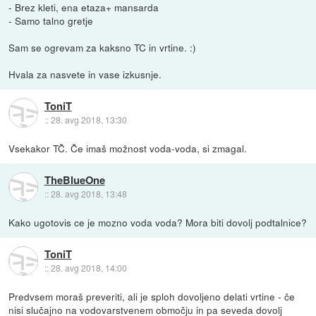
- Brez kleti, ena etaza+ mansarda
- Samo talno gretje
Sam se ogrevam za kaksno TC in vrtine. :)
Hvala za nasvete in vase izkusnje.
ToniT
::
28. avg 2018, 13:30
Vsekakor TČ. Če imaš možnost voda-voda, si zmagal.
TheBlueOne
::
28. avg 2018, 13:48
Kako ugotovis ce je mozno voda voda? Mora biti dovolj podtalnice?
ToniT
::
28. avg 2018, 14:00
Predvsem moraš preveriti, ali je sploh dovoljeno delati vrtine - če
nisi slučajno na vodovarstvenem območju in pa seveda dovolj