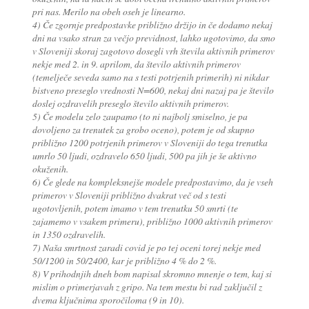
pri nas. Merilo na obeh oseh je linearno.
4) Če zgornje predpostavke približno držijo in če dodamo nekaj
dni na vsako stran za večjo previdnost, lahko ugotovimo, da smo
v Sloveniji skoraj zagotovo dosegli vrh števila aktivnih primerov
nekje med 2. in 9. aprilom, da število aktivnih primerov
(temelječe seveda samo na s testi potrjenih primerih) ni nikdar
bistveno preseglo vrednosti N=600, nekaj dni nazaj pa je število
doslej ozdravelih preseglo število aktivnih primerov.
5) Če modelu zelo zaupamo (to ni najbolj smiselno, je pa
dovoljeno za trenutek za grobo oceno), potem je od skupno
približno 1200 potrjenih primerov v Sloveniji do tega trenutka
umrlo 50 ljudi, ozdravelo 650 ljudi, 500 pa jih je še aktivno
okuženih.
6) Če glede na kompleksnejše modele predpostavimo, da je vseh
primerov v Sloveniji približno dvakrat več od s testi
ugotovljenih, potem imamo v tem trenutku 50 smrti (te
zajamemo v vsakem primeru), približno 1000 aktivnih primerov
in 1350 ozdravelih.
7) Naša smrtnost zaradi covid je po tej oceni torej nekje med
50/1200 in 50/2400, kar je približno 4 % do 2 %.
8) V prihodnjih dneh bom napisal skromno mnenje o tem, kaj si
mislim o primerjavah z gripo. Na tem mestu bi rad zaključil z
dvema ključnima sporočiloma (9 in 10).