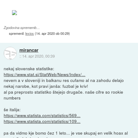
Zgodovina sprememb…
spremenil:
lexios
(
14. apr 2020 ob 00:29
)
mirancar
::
14. apr 2020, 00:39
nekaj slovenske statistike:
https://www.stat.si/StatWeb/News/Index/...
nevem a v sloveniji in balkanu res cufamo al na zahodu delajo
nekaj narobe, kot pravi janša: fuzbal je kriv!
al pa preprosto statistiko štejejo drugače. naše cifre so rookie
numbers
še italija:
https://www.statista.com/statistics/569...
https://www.statista.com/statistics/109...
pa da vidmo kje bomo čez 1 leto... je vse skupaj en velik hoax al