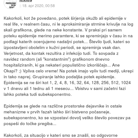
::
18. apr 2020, 00:58
Kakorkoli, kot že povedano, potek širjenja okužb ali epidemije v
real life, v realnem času, ni le aproksimiranje strmine krivulje na log
skali grafikona, glede na neke konstante. V praksi pri samem
poteku epidemije merimo paramtere, ki se spreminjajo v času in na
podlagi katerih ocenjujemo nadaljni potek... Število ljudi, kateri so
izpostavljeni obolelim v kužni periodi, se spreminja vsak dan.
Verjetnost, da kontak rezultira z infekcijo tudi. To sovpada z
navidez random (ali "konstantnim") grafikonom dnevno
hospitaliziranih, ki ga nekateri populistično izkoriščajo... Ane
Okapi? ;) Vpliva celo vreme! Na potek imajo vpliv tudi mediji, ukrepi
in tako naprej. Grupiranje lahko podaljša potek epidemije.
Epidemija se ne širi kot 1, 2, 4, 8, 16, 32, 64, 128, 256, 512, 1024
v 1 dnevu ali 1 tednu ali 1 mesecu... Vbistvu v sami začetni fazi
lahko poteka tudi subeksponentno.
Epidemija se glede na različne prostorske dejavnike in ostale
mehanizme v prvih fazah lahko širi bistveno počasneje,
subeksponentno, ko se vzpostavi dovolj veliko število povezav pa
pospeši do točke pregiba...
Kakorkoli, za situacijo v kateri smo se znašli, so odgovorne