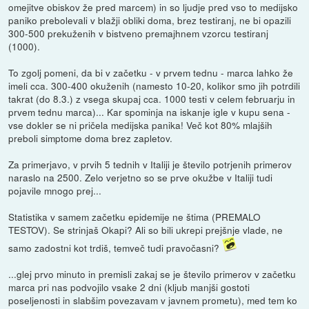
omejitve obiskov že pred marcem) in so ljudje pred vso to medijsko
paniko prebolevali v blažji obliki doma, brez testiranj, ne bi opazili
300-500 prekuženih v bistveno premajhnem vzorcu testiranj
(1000).
To zgolj pomeni, da bi v začetku - v prvem tednu - marca lahko že
imeli cca. 300-400 okuženih (namesto 10-20, kolikor smo jih potrdili
takrat (do 8.3.) z vsega skupaj cca. 1000 testi v celem februarju in
prvem tednu marca)... Kar spominja na iskanje igle v kupu sena -
vse dokler se ni pričela medijska panika! Več kot 80% mlajših
preboli simptome doma brez zapletov.
Za primerjavo, v prvih 5 tednih v Italiji je število potrjenih primerov
naraslo na 2500. Zelo verjetno so se prve okužbe v Italiji tudi
pojavile mnogo prej...
Statistika v samem začetku epidemije ne štima (PREMALO
TESTOV). Se strinjaš Okapi? Ali so bili ukrepi prejšnje vlade, ne
samo zadostni kot trdiš, temveč tudi pravočasni?
...glej prvo minuto in premisli zakaj se je število primerov v začetku
marca pri nas podvojilo vsake 2 dni (kljub manjši gostoti
poseljenosti in slabšim povezavam v javnem prometu), med tem ko