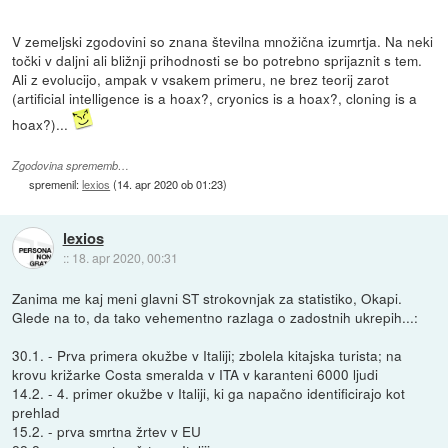
V zemeljski zgodovini so znana številna množična izumrtja. Na neki
točki v daljni ali bližnji prihodnosti se bo potrebno sprijaznit s tem.
Ali z evolucijo, ampak v vsakem primeru, ne brez teorij zarot
(artificial intelligence is a hoax?, cryonics is a hoax?, cloning is a
hoax?)...
Zgodovina sprememb…
spremenil:
lexios
(
14. apr 2020 ob 01:23
)
lexios
::
18. apr 2020, 00:31
Zanima me kaj meni glavni ST strokovnjak za statistiko, Okapi.
Glede na to, da tako vehementno razlaga o zadostnih ukrepih...:
30.1. - Prva primera okužbe v Italiji; zbolela kitajska turista; na
krovu križarke Costa smeralda v ITA v karanteni 6000 ljudi
14.2. - 4. primer okužbe v Italiji, ki ga napačno identificirajo kot
prehlad
15.2. - prva smrtna žrtev v EU