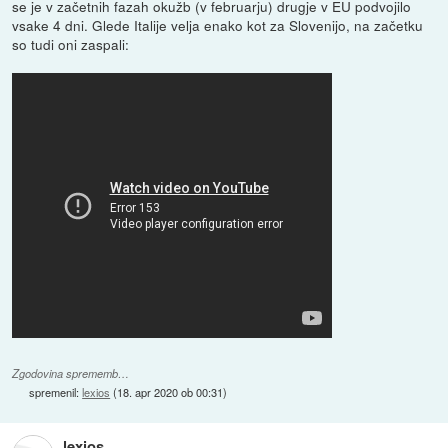
se je v začetnih fazah okužb (v februarju) drugje v EU podvojilo
vsake 4 dni. Glede Italije velja enako kot za Slovenijo, na začetku
so tudi oni zaspali:
Zgodovina sprememb…
spremenil:
lexios
(
18. apr 2020 ob 00:31
)
lexios