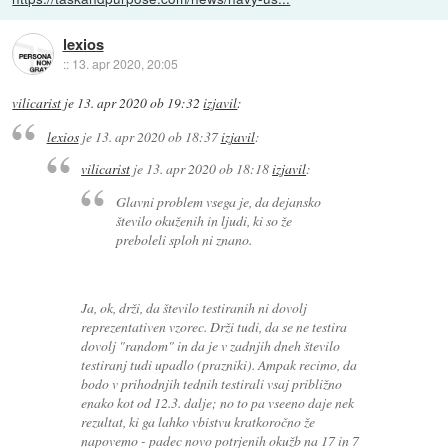
lexios
::
13. apr 2020, 20:05
vilicarist
je
13. apr 2020 ob 19:32
izjavil
:
lexios
je
13. apr 2020 ob 18:37
izjavil
:
vilicarist
je
13. apr 2020 ob 18:18
izjavil
:
Glavni problem vsega je, da dejansko
število okuženih in ljudi, ki so že
preboleli sploh ni znano.
Ja, ok, drži, da število testiranih ni dovolj
reprezentativen vzorec. Drži tudi, da se ne testira
dovolj "random" in da je v zadnjih dneh število
testiranj tudi upadlo (prazniki). Ampak recimo, da
bodo v prihodnjih tednih testirali vsaj približno
enako kot od 12.3. dalje; no to pa vseeno daje nek
rezultat, ki ga lahko vbistvu kratkoročno že
napovemo - padec novo potrjenih okužb na 17 in 7