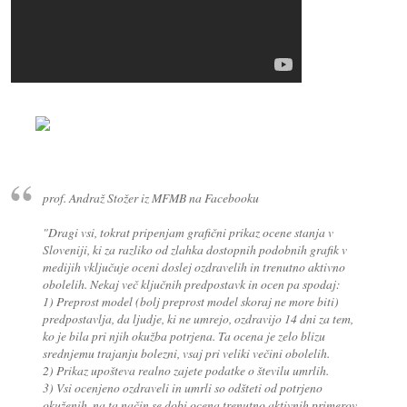
prof. Andraž Stožer iz MFMB na Facebooku
"Dragi vsi, tokrat pripenjam grafični prikaz ocene stanja v
Sloveniji, ki za razliko od zlahka dostopnih podobnih grafik v
medijih vključuje oceni doslej ozdravelih in trenutno aktivno
obolelih. Nekaj več ključnih predpostavk in ocen pa spodaj:
1) Preprost model (bolj preprost model skoraj ne more biti)
predpostavlja, da ljudje, ki ne umrejo, ozdravijo 14 dni za tem,
ko je bila pri njih okužba potrjena. Ta ocena je zelo blizu
srednjemu trajanju bolezni, vsaj pri veliki večini obolelih.
2) Prikaz upošteva realno zajete podatke o številu umrlih.
3) Vsi ocenjeno ozdraveli in umrli so odšteti od potrjeno
okuženih, na ta način se dobi ocena trenutno aktivnih primerov