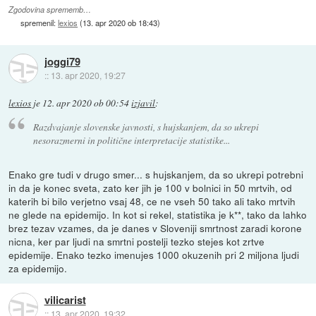
Zgodovina sprememb…
spremenil:
lexios
(
13. apr 2020 ob 18:43
)
joggi79
::
13. apr 2020, 19:27
lexios
je
12. apr 2020 ob 00:54
izjavil
:
Razdvajanje slovenske javnosti, s hujskanjem, da so ukrepi
nesorazmerni in politične interpretacije statistike...
Enako gre tudi v drugo smer... s hujskanjem, da so ukrepi potrebni
in da je konec sveta, zato ker jih je 100 v bolnici in 50 mrtvih, od
katerih bi bilo verjetno vsaj 48, ce ne vseh 50 tako ali tako mrtvih
ne glede na epidemijo. In kot si rekel, statistika je k**, tako da lahko
brez tezav vzames, da je danes v Sloveniji smrtnost zaradi korone
nicna, ker par ljudi na smrtni postelji tezko stejes kot zrtve
epidemije. Enako tezko imenujes 1000 okuzenih pri 2 miljona ljudi
za epidemijo.
vilicarist
::
13. apr 2020, 19:32