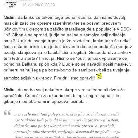
::
13. apr 2020, 20:23
Mislim, da lahko že tekom tega tedna rečemo, da imamo dovolj
mask in zaščitne opreme (zaenkrat) ter se posveti predvsem
učinkovitim ukrepom za zaščito starejšega dela populacije v DSO-
jih? Gibanje se sprosti, ljudje pa naj se o samoizolaciji odločajo
sami? Urnik delovanja trgovin je že razdeljen, lahko tako še nekaj
časa ostane, mislim, da je bolj bisvteno da se ga podaljša (ker je v
ozadju skrajševanja le kapitalistčna logika). Gospodarstvo lahko v
tem tednu štarta? Imho, ja. Nismo še "out", ampak vprašanje če
bomo na Balkanu sploh kdaj? Ljudje so se navadili nositi maske, v
primeru najhujšega pa boste/bomo že sami poskrbeli za uvajanje
samoizolacijskih ukrepov. Fire drill smo opravili!
Mislim, da se bo vsaj nekatere ukrepe v roku tedna ali dveh že
sproščalo. Če bi šlo za experiment, bi npr. najprej sprostil le
gibanje med občinami in opazoval učinek...
mene zelo moti tudi poleg stvari, ki si jih naštel, da smo uvedli
vse te ukrepe tudi zato, da se nam ne sesuje zdravstveni sistem,
dejansko smo pa že z ukrepi sami sesuli zdravstvo.. pregledi,
operacije, zobozdravniki, cepljenja, sistematski pregledi, .. tega
trenutno ni razen za najbolj nujne primere.. od tega je že sedaj