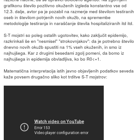
grafikonu število pozitivno okuženih izgleda konstantno vse od
12.3. dalje, avtor pa je pozabil na razmerje med številom testiranih
oseb in številom potrjenih novih okužb, na spremembe
metodologije testiranja in naraščanje števila hospitaliziranih itd itd.
S-T mojstri so poleg ostalih ugotovitev, kako zaključit epidemijo,
razkrinkali še en "nesmisel" "strokovnjakov": da je potrebno število
dnevno novih okužb spustiti na 1% vseh okuženih, in smo iz
najhujšega. Kar z drugimi besedami zgolj pomeni, da bomo iz
najhujšega in epidemija obvladljiva, ko bo R0<=1.
Matematična interpretacija istih javno objavljenih podatkov seveda
kaže povsem drugačno sliko kot trditve S-T mojstrov: