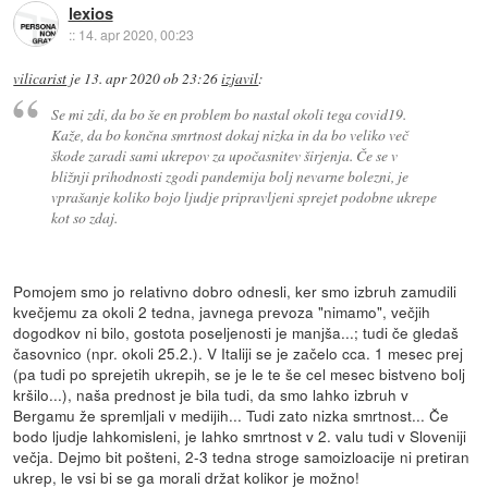
lexios
::
14. apr 2020, 00:23
vilicarist
je
13. apr 2020 ob 23:26
izjavil
:
Se mi zdi, da bo še en problem bo nastal okoli tega covid19.
Kaže, da bo končna smrtnost dokaj nizka in da bo veliko več
škode zaradi sami ukrepov za upočasnitev širjenja. Če se v
bližnji prihodnosti zgodi pandemija bolj nevarne bolezni, je
vprašanje koliko bojo ljudje pripravljeni sprejet podobne ukrepe
kot so zdaj.
Pomojem smo jo relativno dobro odnesli, ker smo izbruh zamudili
kvečjemu za okoli 2 tedna, javnega prevoza "nimamo", večjih
dogodkov ni bilo, gostota poseljenosti je manjša...; tudi če gledaš
časovnico (npr. okoli 25.2.). V Italiji se je začelo cca. 1 mesec prej
(pa tudi po sprejetih ukrepih, se je le te še cel mesec bistveno bolj
kršilo...), naša prednost je bila tudi, da smo lahko izbruh v
Bergamu že spremljali v medijih... Tudi zato nizka smrtnost... Če
bodo ljudje lahkomisleni, je lahko smrtnost v 2. valu tudi v Sloveniji
večja. Dejmo bit pošteni, 2-3 tedna stroge samoizloacije ni pretiran
ukrep, le vsi bi se ga morali držat kolikor je možno!