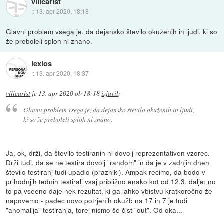
vilicarist
::
13. apr 2020, 18:18
Glavni problem vsega je, da dejansko število okuženih in ljudi, ki so
že preboleli sploh ni znano.
lexios
::
13. apr 2020, 18:37
vilicarist
je
13. apr 2020 ob 18:18
izjavil
:
Glavni problem vsega je, da dejansko število okuženih in ljudi,
ki so že preboleli sploh ni znano.
Ja, ok, drži, da število testiranih ni dovolj reprezentativen vzorec.
Drži tudi, da se ne testira dovolj "random" in da je v zadnjih dneh
število testiranj tudi upadlo (prazniki). Ampak recimo, da bodo v
prihodnjih tednih testirali vsaj približno enako kot od 12.3. dalje; no
to pa vseeno daje nek rezultat, ki ga lahko vbistvu kratkoročno že
napovemo - padec novo potrjenih okužb na 17 in 7 je tudi
"anomalija" testiranja, torej nismo še čist "out". Od oka...