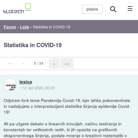
☰
Forum
»
Loža
»
Statistika in COVID-19
Statistika in COVID-19
««
«
1
/ 34
»
»»
lexios
::
12. apr 2020, 00:25
Odpiram fork teme Pandemija Covid-19, kjer lahko pokomentirate
in nadaljujete z interpretacijami statistike širjenja epidemije Covid-
19!
Ali pa užgete debato o linearnih krivuljah, načinu testiranja in
konstantah ter velikostnih redih, ki jih opazite na grafikonih
eksponentnega širjenja, podate mnenje o kreativni matematiki v