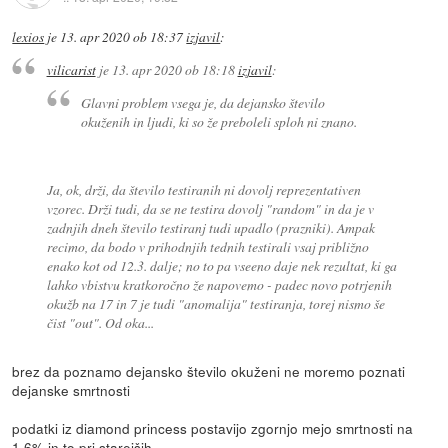
lexios
je
13. apr 2020 ob 18:37
izjavil
:
vilicarist
je
13. apr 2020 ob 18:18
izjavil
:
Glavni problem vsega je, da dejansko število
okuženih in ljudi, ki so že preboleli sploh ni znano.
Ja, ok, drži, da število testiranih ni dovolj reprezentativen
vzorec. Drži tudi, da se ne testira dovolj "random" in da je v
zadnjih dneh število testiranj tudi upadlo (prazniki). Ampak
recimo, da bodo v prihodnjih tednih testirali vsaj približno
enako kot od 12.3. dalje; no to pa vseeno daje nek rezultat, ki ga
lahko vbistvu kratkoročno že napovemo - padec novo potrjenih
okužb na 17 in 7 je tudi "anomalija" testiranja, torej nismo še
čist "out". Od oka...
brez da poznamo dejansko število okuženi ne moremo poznati
dejanske smrtnosti
podatki iz diamond princess postavijo zgornjo mejo smrtnosti na
1.6% in to pri starejših