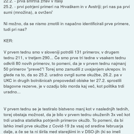
22.2. - prva smrtna žrtev v Italiji
25.2. - prvi potrjeni primeri na Hrvaškem in v Avstriji; pri nas pa prvi
sumi (množina), a ovrženi'
Ni možno, da se nismo zmotili in napačno identificirali prve primere,
tudi pri nas?
KER:
V prvem tednu smo v sloveniji potrdili 131 primerov, v drugem
tednu 211, v tretjem 290... Če smo prve tri tedne v vsakem tednu
odkrili 80 novih primerov, to pomeni, da je v prvem tednu najmanj
50 primerov "preveč"! Torej smo zamudili z uvajanjem ukrepov. In
glede na to, da so 25.2. uradno ovrgli sume okužbe, 26.2. pa v
UKC in drugih bolnišnicah prepovedali obiske ter 27.2. sprostili
blagovne rezerve, je v ozadju bilo morda kaj več, kot politika trdi
uradno...
V prvem tednu se je testiralo bistveno manj kot v naslednjih tednih,
torej obstaja možnost, da je bilo v prvem tednu okuženih 3x več kot
trdi uradna statistika potrjenih primerov okužb. To pomeni, da bi
lahko imeli prve okužbe z Covid-19 že vsaj od sredine februarja
dalje, a če se ta ni širila med starejšimi in v DSO-jih (ki so imeli