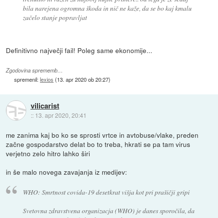
bila narejena ogromna škoda in nič ne kaže, da se bo kaj kmalu
začelo stanje popravljat
Definitivno največji fail! Poleg same ekonomije...
Zgodovina sprememb…
spremenil:
lexios
(
13. apr 2020 ob 20:27
)
vilicarist
::
13. apr 2020, 20:41
me zanima kaj bo ko se sprosti vrtce in avtobuse/vlake, preden
začne gospodarstvo delat bo to treba, hkrati se pa tam virus
verjetno zelo hitro lahko širi
in še malo novega zavajanja iz medijev:
WHO: Smrtnost covida-19 desetkrat višja kot pri prašičji gripi
Svetovna zdravstvena organizacja (WHO) je danes sporočila, da