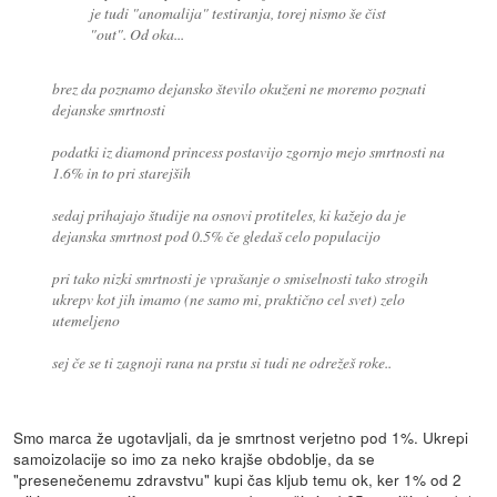
je tudi "anomalija" testiranja, torej nismo še čist
"out". Od oka...
brez da poznamo dejansko število okuženi ne moremo poznati
dejanske smrtnosti
podatki iz diamond princess postavijo zgornjo mejo smrtnosti na
1.6% in to pri starejših
sedaj prihajajo študije na osnovi protiteles, ki kažejo da je
dejanska smrtnost pod 0.5% če gledaš celo populacijo
pri tako nizki smrtnosti je vprašanje o smiselnosti tako strogih
ukrepv kot jih imamo (ne samo mi, praktično cel svet) zelo
utemeljeno
sej če se ti zagnoji rana na prstu si tudi ne odrežeš roke..
Smo marca že ugotavljali, da je smrtnost verjetno pod 1%. Ukrepi
samoizolacije so imo za neko krajše obdoblje, da se
"presenečenemu zdravstvu" kupi čas kljub temu ok, ker 1% od 2