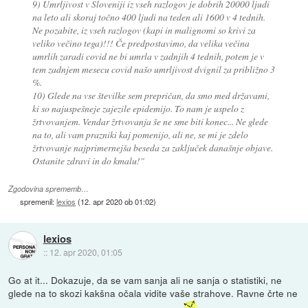
9) Umrljivost v Sloveniji iz vseh razlogov je dobrih 20000 ljudi
na leto ali skoraj točno 400 ljudi na teden ali 1600 v 4 tednih.
Ne pozabite, iz vseh razlogov (kapi in malignomi so krivi za
veliko večino tega)!!! Če predpostavimo, da velika večina
umrlih zaradi covid ne bi umrla v zadnjih 4 tednih, potem je v
tem zadnjem mesecu covid našo umrljivost dvignil za približno 3
%.
10) Glede na vse številke sem prepričan, da smo med državami,
ki so najuspešneje zajezile epidemijo. To nam je uspelo z
žrtvovanjem. Vendar žrtvovanja še ne sme biti konec... Ne glede
na to, ali vam prazniki kaj pomenijo, ali ne, se mi je zdelo
žrtvovanje najprimernejša beseda za zaključek današnje objave.
Ostanite zdravi in do kmalu!"
Zgodovina sprememb…
spremenil:
lexios
(
12. apr 2020 ob 01:02
)
lexios
::
12. apr 2020, 01:05
Go at it... Dokazuje, da se vam sanja ali ne sanja o statistiki, ne
glede na to skozi kakšna očala vidite vaše strahove. Ravne črte ne