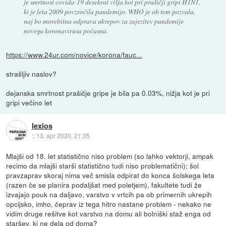
je smrtnost covida-19 desekrat višja kot pri prašičji gripi H1N1,
ki je leta 2009 povzročila pandemijo. WHO je ob tem pozvala,
naj bo morebitna odprava ukrepov za zajezitev pandemije
novega koronavirusa počasna.
https://www.24ur.com/novice/korona/fauc...
strašljiv naslov?
dejanska smrtnost prašičje gripe je bila pa 0.03%, nižja kot je pri
gripi večino let
lexios
::
13. apr 2020, 21:35
Mlajši od 18. let statistično niso problem (so lahko vektorji, ampak
recimo da mlajši starši statistično tudi niso problematični); šol
pravzaprav skoraj nima več smisla odpirat do konca šolskega leta
(razen če se planira podaljšat med poletjem), fakultete tudi že
izvajajo pouk na daljavo, varstvo v vrtcih pa ob primernih ukrepih
opcijsko, imho, čeprav iz tega hitro nastane problem - nekako ne
vidim druge rešitve kot varstvo na domu ali bolniški staž enga od
staršev, ki ne dela od doma?