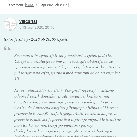
spremenil:
lexios
(
13. apr 2020 ob 20:09
)
vilicarist
::
13. apr 2020, 20:15
lexios
je
13. apr 2020 ob 20:05
izjavil
:
Smo marca že ugotavljali, da je smrtnost verjetno pod 1%.
Ukrepi samoizolacije so imo za neko krajše obdoblje, da se
"presenečenemu zdravstvu" kupi čas kljub temu ok, ker 1% od 2
mil je ogromna cifra, smrtnost med starešimi od 65 pa višja kot
1%.
Ni vse v statistiki in številkah. Sem proti represiji, a začasno
odpoved večjih dogodkov in združevanj ter kratkotrajnih
omejitev gibanja ne smatram za represiven ukrep... Čeprav
menim, da 1 mesečna omejitev gibanja po občinah ni bistveno
prispevala k zmanjševanju širjenja okužb, razumem da gre za
preventivo, tako kot je preventiva zapiranje meja... Me to niti ne
moti toliko, kot npr. težnje po monitoringu, rop
davkoplačevalcev v imenu javnega zdravja ali dolgotrajen
lockdown gospodarstva* (čeprav v določenih panogah kot je