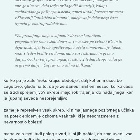
npr. gostinstvo, delo težko prilagodiš situaciji), kolaps
mednarodnega poštnega sistema, zaprti uradi, javnega prometa
v Sloveniji "praktično nimamo", omejevanje delovnega časa
trgovin je kontraproduktivno...
*Za prehajanje meje uvajamo 7 dnevno karanteno -
gospodarstvo smo v shut down za 1+ mesec po celotni EU in to
dejavnosti, kjer bi ob upoštevanju načela samoizolacije, lahko
rekli 1 teden bodite vsi doma, nato vas testiramo in gremo
dalje... Oz. ker baje primanjkuje testov: 2 tedna stroge izolacije
in gremo dalje... Čeprav smo žal na Balkanu!
koliko pa je zate 'neko krajše obdobje', dalj kot en mesec bo
zagotovo, glede na to, da je že danes minil en mesec, koliko časa
se ti zdi sprejemljivo? ukrepi imajo rok trajanja 'do nadaljnega' kar
ja (upam) seveda nesprejemljivo
zame je represiven vsak ukrep, ki nima jasnega pozitvnega učinka
na potek epidemije oziroma vsak tak, ki je nesorazmeren z
nevarnostjo bolezni
mene zelo moti tudi poleg stvari, ki si jih naštel, da smo uvedli vse
te ukrepe tudi zato, da se nam ne sesuje zdravstveni sistem,