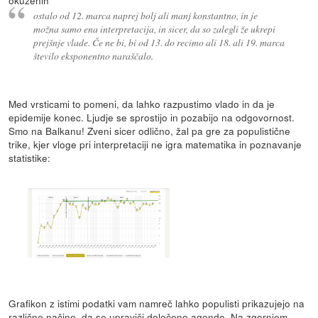
ostalo od 12. marca naprej bolj ali manj konstantno, in je
možna samo ena interpretacija, in sicer, da so zalegli že ukrepi
prejšnje vlade. Če ne bi, bi od 13. do recimo ali 18. ali 19. marca
število eksponentno naraščalo.
Med vrsticami to pomeni, da lahko razpustimo vlado in da je
epidemije konec. Ljudje se sprostijo in pozabijo na odgovornost.
Smo na Balkanu! Zveni sicer odlično, žal pa gre za populistične
trike, kjer vloge pri interpretaciji ne igra matematika in poznavanje
statistike:
Grafikon z istimi podatki vam namreč lahko populisti prikazujejo na
različne načine, da se upraviči določeno agendo. Na zgornjem