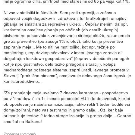
mil je ogromna cifra, smrtnost med starešimi od 65 pa višja kot 1%.
Ni vse v statistiki in številkah. Sem proti represiji, a začasno
odpoved večjih dogodkov in združevanj ter kratkotrajnih omejitev
gibanja ne smatram za represiven ukrep... Čeprav menim, da npr.
kratkotrajna omejitev gibanja po občinah (ob ostalih ukrepih)
bistveno ne prispevala k zmanjševanju širjenja okužb, razumem da
gre za preventivo (po zasugi 1% idiotov), tako kot je preventiva
zapiranje meja... Me to niti ne moti toliko, kot npr. težnje po
monitoringu, rop davkoplačevalcev v imenu javnega zdravja ali
dolgotrajen lockdown gospodarstva* (čeprav v določenih panogah
kot je npr. gostinstvo, delo težko prilagodiš situaciji), kolaps
mednarodnega poštnega sistema, zaprti uradi, javnega prometa v
Sloveniji "praktično nimamo", omejevanje delovnega časa trgovin je
kontraproduktivno...
*Za prehajanje meje uvajamo 7 dnevno karanteno - gospodarstvo
pa v "shutdown" za 1+ mesec po celotni EU in to dejavnosti, kjer bi
ob upoštevanju načela samoizolacije, lahko rekli 1 teden bodite vsi
doma/izolirani, nato vas testiramo in gremo dalje... Oz. ker baje
primanjkuje testov: 2 tedna stroge izolacije in gremo dalje... Čeprav
smo žal na Balkanu!
Zgodovina sprememb…