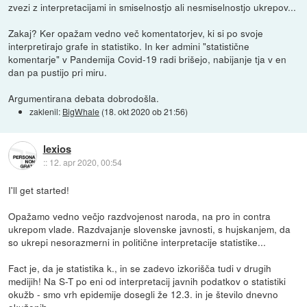
zvezi z interpretacijami in smiselnostjo ali nesmiselnostjo ukrepov...
Zakaj? Ker opažam vedno več komentatorjev, ki si po svoje
interpretirajo grafe in statistiko. In ker admini "statistične
komentarje" v Pandemija Covid-19 radi brišejo, nabijanje tja v en
dan pa pustijo pri miru.
Argumentirana debata dobrodošla.
zaklenil:
BigWhale
(
18. okt 2020 ob 21:56
)
lexios
::
12. apr 2020, 00:54
I'll get started!
Opažamo vedno večjo razdvojenost naroda, na pro in contra
ukrepom vlade. Razdvajanje slovenske javnosti, s hujskanjem, da
so ukrepi nesorazmerni in politične interpretacije statistike...
Fact je, da je statistika k., in se zadevo izkorišča tudi v drugih
medijih! Na S-T po eni od interpretacij javnih podatkov o statistiki
okužb - smo vrh epidemije dosegli že 12.3. in je število dnevno
okuženih