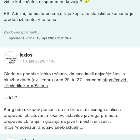
vidite kot začetek eksponentne krivulje?
PS: Admini, namesto brisanja, raje kopirajte statistične komentarje,
preden izbrišete, v to temo.
Zgodovina sprememb…
spremenil:
lexios
(
12. apr 2020 ob 01:07
)
lexios
::
13. apr 2020, 17:46
Glede na podatke lahko rečemo, da smo imeli največje število
okužb v dneh (oz. tednu) pred 25. in 27. marcem:
https://covid-
19.sledilnik.org/#/stats
...drži?
Kar glede ukrepov pomeni, da so bili s statističnega stališča
prepovedi obratovanja lokalov, ustavitev javnega prometa,
prepoved zbiranja in gibanja na javnih mestih smiselni:
https://necenzurirano.si/clanek/aktualn...