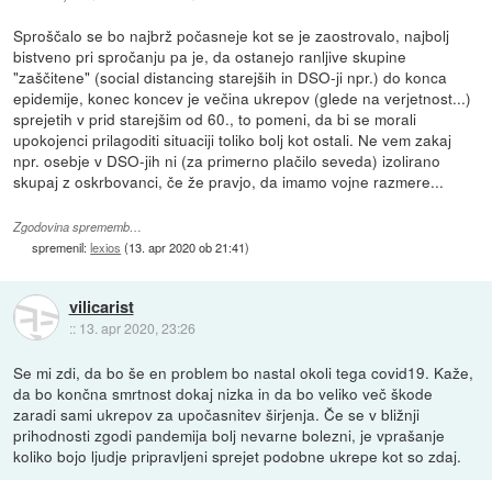
Sproščalo se bo najbrž počasneje kot se je zaostrovalo, najbolj
bistveno pri spročanju pa je, da ostanejo ranljive skupine
"zaščitene" (social distancing starejših in DSO-ji npr.) do konca
epidemije, konec koncev je večina ukrepov (glede na verjetnost...)
sprejetih v prid starejšim od 60., to pomeni, da bi se morali
upokojenci prilagoditi situaciji toliko bolj kot ostali. Ne vem zakaj
npr. osebje v DSO-jih ni (za primerno plačilo seveda) izolirano
skupaj z oskrbovanci, če že pravjo, da imamo vojne razmere...
Zgodovina sprememb…
spremenil:
lexios
(
13. apr 2020 ob 21:41
)
vilicarist
::
13. apr 2020, 23:26
Se mi zdi, da bo še en problem bo nastal okoli tega covid19. Kaže,
da bo končna smrtnost dokaj nizka in da bo veliko več škode
zaradi sami ukrepov za upočasnitev širjenja. Če se v bližnji
prihodnosti zgodi pandemija bolj nevarne bolezni, je vprašanje
koliko bojo ljudje pripravljeni sprejet podobne ukrepe kot so zdaj.