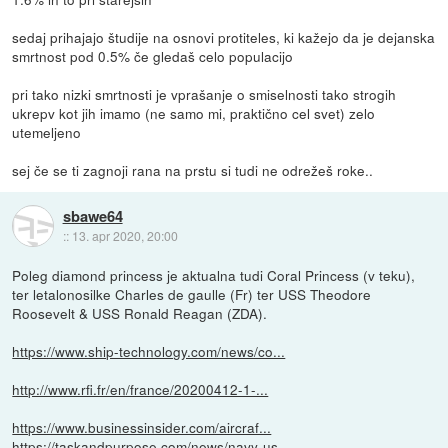
sedaj prihajajo študije na osnovi protiteles, ki kažejo da je dejanska
smrtnost pod 0.5% če gledaš celo populacijo
pri tako nizki smrtnosti je vprašanje o smiselnosti tako strogih
ukrepv kot jih imamo (ne samo mi, praktično cel svet) zelo
utemeljeno
sej če se ti zagnoji rana na prstu si tudi ne odrežeš roke..
sbawe64
::
13. apr 2020, 20:00
Poleg diamond princess je aktualna tudi Coral Princess (v teku),
ter letalonosilke Charles de gaulle (Fr) ter USS Theodore
Roosevelt & USS Ronald Reagan (ZDA).
https://www.ship-technology.com/news/co...
http://www.rfi.fr/en/france/20200412-1-...
https://www.businessinsider.com/aircraf...
https://taskandpurpose.com/news/navy-us...