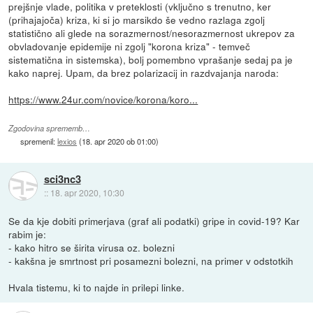
prejšnje vlade, politika v preteklosti (vključno s trenutno, ker
(prihajajoča) kriza, ki si jo marsikdo še vedno razlaga zgolj
statistično ali glede na sorazmernost/nesorazmernost ukrepov za
obvladovanje epidemije ni zgolj "korona kriza" - temveč
sistematična in sistemska), bolj pomembno vprašanje sedaj pa je
kako naprej. Upam, da brez polarizacij in razdvajanja naroda:
https://www.24ur.com/novice/korona/koro...
Zgodovina sprememb…
spremenil:
lexios
(
18. apr 2020 ob 01:00
)
sci3nc3
::
18. apr 2020, 10:30
Se da kje dobiti primerjava (graf ali podatki) gripe in covid-19? Kar
rabim je:
- kako hitro se širita virusa oz. bolezni
- kakšna je smrtnost pri posamezni bolezni, na primer v odstotkih
Hvala tistemu, ki to najde in prilepi linke.