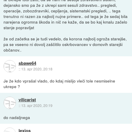
dejansko smo pa že z ukrepi sami sesuli zdravstvo.. pregledi,
operacije, zobozdravniki, cepljenja, sistematski pregledi, .. tega
trenutno ni razen za najbolj nujne primere.. od tega je že sedaj bila
narejena ogromna škoda in nič ne kaže, da se bo kaj kmalu začelo
stanje popravljat
že od začetka se je tudi vedelo, da korona najbolj ogroža starejše,
pa se vseeno ni dovolj zaščitilo oskrbovancev v domovih starejši
občanov..
sbawe64
::
13. apr 2020, 20:18
Je že kdo vprašal vlado, do kdaj mislijo vleči tole nesmiselne
ukrepe ?
vilicarist
::
13. apr 2020, 20:19
do nadaljnega
lexios