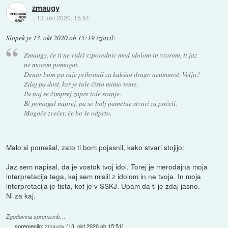
zmaugy
::
13. okt 2020, 15:51
Slopek
je
13. okt 2020 ob 15:19
izjavil
:
Zmaugy, če ti ne vidiš vzporednic med idolom in vzorom, ti jaz
ne morem pomagat.
Denar bom pa raje prihranil za kakšno drugo neumnost. Velja?
Zdaj pa dost, ker je tole čisto mimo teme.
Pa naj se čimprej zapre tole sranje.
Bi pomagal naprej, pa so bolj pametne stvari za početi.
Mogoče zvečer, če bo še odprto.
Malo si pomešal, zato ti bom pojasnil, kako stvari stojijo:
Jaz sem napisal, da je vostok tvoj idol. Torej je merodajna moja
interpretacija tega, kaj sem mislil z idolom in ne tvoja. In moja
interpretacija je tista, kot je v SSKJ. Upam da ti je zdaj jasno.
Ni za kaj.
Zgodovina sprememb…
spremenilo:
zmaugy
(
13. okt 2020 ob 15:51
)