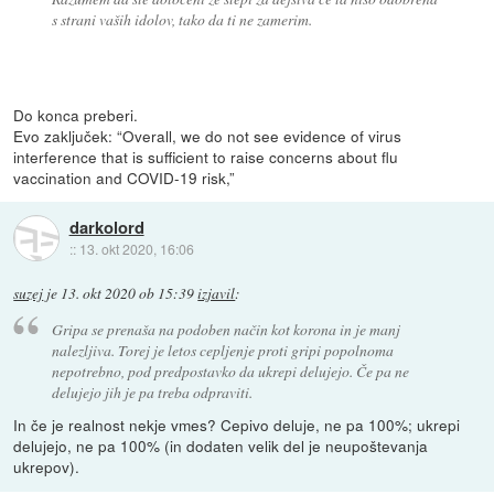
s strani vaših idolov, tako da ti ne zamerim.
Do konca preberi.
Evo zaključek: “Overall, we do not see evidence of virus
interference that is sufficient to raise concerns about flu
vaccination and COVID-19 risk,”
darkolord
::
13. okt 2020, 16:06
suzej
je
13. okt 2020 ob 15:39
izjavil
:
Gripa se prenaša na podoben način kot korona in je manj
nalezljiva. Torej je letos cepljenje proti gripi popolnoma
nepotrebno, pod predpostavko da ukrepi delujejo. Če pa ne
delujejo jih je pa treba odpraviti.
In če je realnost nekje vmes? Cepivo deluje, ne pa 100%; ukrepi
delujejo, ne pa 100% (in dodaten velik del je neupoštevanja
ukrepov).