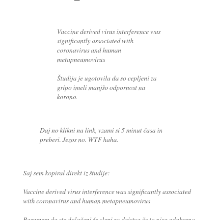
Vaccine derived virus interference was
significantly associated with
coronavirus and human
metapneumovirus
Študija je ugotovila da so cepljeni za
gripo imeli manjšo odpornost na
korono.
Daj no klikni na link, vzami si 5 minut časa in
preberi. Jezos no. WTF haha.
Saj sem kopiral direkt iz študije:
Vaccine derived virus interference was significantly associated
with coronavirus and human metapneumovirus
Razumem da ste določeni že slepi za dejstva če ta niso odobrena