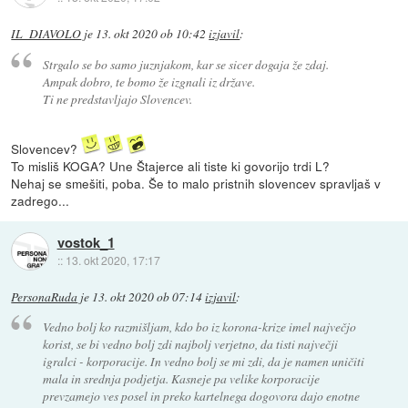
IL_DIAVOLO
je
13. okt 2020 ob 10:42
izjavil
:
Strgalo se bo samo juznjakom, kar se sicer dogaja že zdaj.
Ampak dobro, te bomo že izgnali iz države.
Ti ne predstavljajo Slovencev.
Slovencev?
To misliš KOGA? Une Štajerce ali tiste ki govorijo trdi L?
Nehaj se smešiti, poba. Še to malo pristnih slovencev spravljaš v
zadrego...
vostok_1
::
13. okt 2020, 17:17
PersonaRuda
je
13. okt 2020 ob 07:14
izjavil
:
Vedno bolj ko razmišljam, kdo bo iz korona-krize imel največjo
korist, se bi vedno bolj zdi najbolj verjetno, da tisti največji
igralci - korporacije. In vedno bolj se mi zdi, da je namen uničiti
mala in srednja podjetja. Kasneje pa velike korporacije
prevzamejo ves posel in preko kartelnega dogovora dajo enotne