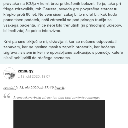
pravtako na ICUju v komi, brez pridruženih bolezni. To je, tako pri
fringe zdravnikih, rob Gaussa, seveda gre povprečna starost tu
krepko proti 80 let. Ne vem sicer, zakaj bi to moral biti kak hudo
pomemben podatek, naši zdravniki se pod prisego trudijo za
vsakega pacienta, in če nebi bilo trenutnih (in prihodnjih) ukrepov,
bi imeli zdaj že polno intenzivno.
Krivi pa smo izključno mi, državljani, ker se nočemo odpovedati
zabavam, ker ne nosimo mask v zaprtih prostorih, ker hočemo
izigravati sistem in ker ne uporabljamo aplikacije, s pomočjo katere
nikoli nebi prišli do rdečega seznama.
zmaugy
::
13. okt 2020, 18:07
crucial
je
13. okt 2020 ob 17:39
izjavil
:
Francosko-srbska zdravnica ima tudi zanimivo mnenje: