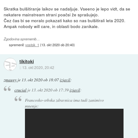
Skratka bulšitiranje laikov se nadaljuje. Vseeno je lepo vidt, da se
nekatere mainstream strani poačsi že sprašujejo.
Čez čas bi se moralo pokazati kako so nas bulšitirali leta 2020.
Ampak nobody will care, in oblasti bodo zanikale.
Zgodovina sprememb…
spremenil:
vostok_1
(
13. okt 2020 ob 20:40
)
tikitoki
::
13. okt 2020, 20:42
zmaugy
je
13. okt 2020 ob 18:07
izjavil
:
crucial
je
13. okt 2020 ob 17:39
izjavil
:
Francosko-srbska zdravnica ima tudi zanimivo
mnenje: