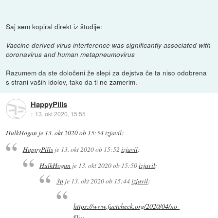
Saj sem kopiral direkt iz študije:
Vaccine derived virus interference was significantly associated with
coronavirus and human metapneumovirus
Razumem da ste določeni že slepi za dejstva če ta niso odobrena
s strani vaših idolov, tako da ti ne zamerim.
HappyPills
::
13. okt 2020, 15:55
HulkHogan
je
13. okt 2020 ob 15:54
izjavil
:
HappyPills
je
13. okt 2020 ob 15:52
izjavil
:
HulkHogan
je
13. okt 2020 ob 15:50
izjavil
:
3p
je
13. okt 2020 ob 15:44
izjavil
:
https://www.factcheck.org/2020/04/no-
ev
...