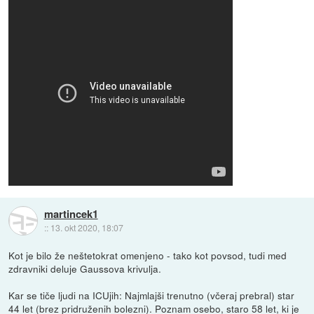
martincek1
::
13. okt 2020, 18:07
Kot je bilo že neštetokrat omenjeno - tako kot povsod, tudi med
zdravniki deluje Gaussova krivulja.
Kar se tiče ljudi na ICUjih: Najmlajši trenutno (včeraj prebral) star
44 let (brez pridruženih bolezni). Poznam osebo, staro 58 let, ki je