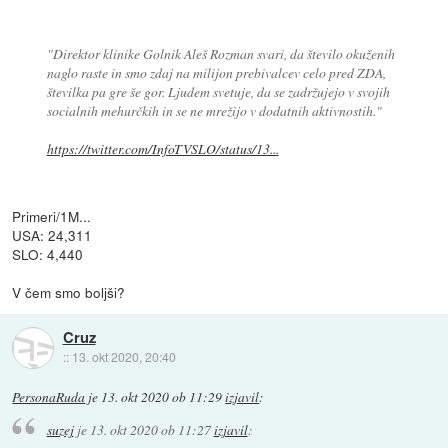
"Direktor klinike Golnik Aleš Rozman svari, da število okuženih
naglo raste in smo zdaj na milijon prebivalcev celo pred ZDA,
številka pa gre še gor. Ljudem svetuje, da se zadržujejo v svojih
socialnih mehurčkih in se ne mrežijo v dodatnih aktivnostih."
https://twitter.com/InfoTVSLO/status/13...
Primeri/1M...
USA: 24,311
SLO: 4,440
V čem smo boljši?
Cruz
::
13. okt 2020, 20:40
PersonaRuda
je
13. okt 2020 ob 11:29
izjavil
:
suzej
je
13. okt 2020 ob 11:27
izjavil
: