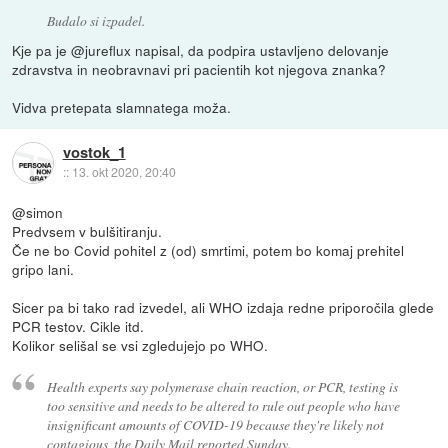
Budalo si izpadel.
Kje pa je @jureflux napisal, da podpira ustavljeno delovanje
zdravstva in neobravnavi pri pacientih kot njegova znanka?
Vidva pretepata slamnatega moža.
vostok_1
::
13. okt 2020, 20:40
@simon
Predvsem v bulšitiranju.
Če ne bo Covid pohitel z (od) smrtimi, potem bo komaj prehitel
gripo lani.
Sicer pa bi tako rad izvedel, ali WHO izdaja redne priporočila glede
PCR testov. Cikle itd.
Kolikor selišal se vsi zgledujejo po WHO.
Health experts say polymerase chain reaction, or PCR, testing is
too sensitive and needs to be altered to rule out people who have
insignificant amounts of COVID-19 because they're likely not
contagious, the Daily Mail reported Sunday.