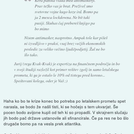
Kera panika vlada med antimaskerji.
Prav težko vas je brat. Preživel smo
svetovne vojne kugo koze ird. Bomo pa
ja 2 mesca lockdowna. Ne bit taki
pusiji. Skuhas čaj prebereš knjigo pa
bo mimo
Nisem antimasker, nasprotno. Ampak tole kar pišeš
ni izvedljivo v praksi, vsaj brez večjih ekonomskih
posledic za veliko večino ljudi/podjetij. Žal ne bo
šlo tako.
Jurij (rega Kvak-Kvak) je expertiza na finančnem področju in bo
v svoji študiji razložil kot primer rešitev zgolj in samo letalskega
prometa, ki ga je ostalo le 10% od tistega pred korono...
Spoštovani kolega, oder je Vaš ;)
Haha ko bo te krize konec bo potreba po letalskem prometu spet
narasla, se bodo že našli tisti, ki se hočejo s tem ukvarjat. Še
pocen bodo avijone kupli od teh ki so propadli. V skrajnem slučaju
jih bodo pač države ustanovile ali sfinancirale. Če pa res ne bo šlo
drugače bomo pa na vesla prek atlantika.