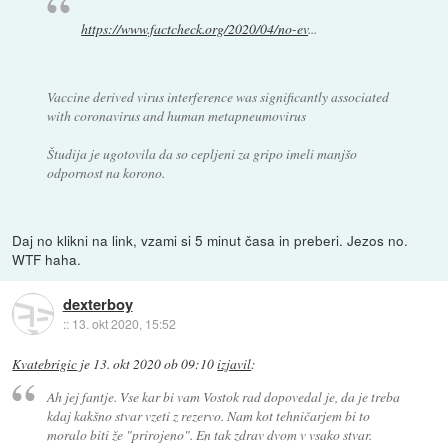
https://www.factcheck.org/2020/04/no-ev
...
Vaccine derived virus interference was significantly associated
with coronavirus and human metapneumovirus
Študija je ugotovila da so cepljeni za gripo imeli manjšo
odpornost na korono.
Daj no klikni na link, vzami si 5 minut časa in preberi. Jezos no.
WTF haha.
dexterboy
::
13. okt 2020, 15:52
Kvatebrigic
je
13. okt 2020 ob 09:10
izjavil
:
Ah jej fantje. Vse kar bi vam Vostok rad dopovedal je, da je treba
kdaj kakšno stvar vzeti z rezervo. Nam kot tehničarjem bi to
moralo biti že "prirojeno". En tak zdrav dvom v vsako stvar.