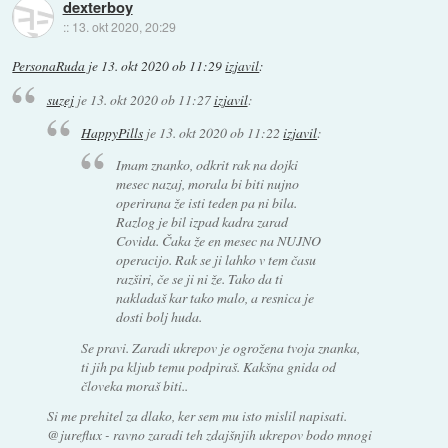
dexterboy
::
13. okt 2020, 20:29
PersonaRuda
je
13. okt 2020 ob 11:29
izjavil
:
suzej
je
13. okt 2020 ob 11:27
izjavil
:
HappyPills
je
13. okt 2020 ob 11:22
izjavil
:
Imam znanko, odkrit rak na dojki
mesec nazaj, morala bi biti nujno
operirana že isti teden pa ni bila.
Razlog je bil izpad kadra zarad
Covida. Čaka že en mesec na NUJNO
operacijo. Rak se ji lahko v tem času
razširi, če se ji ni že. Tako da ti
nakladaš kar tako malo, a resnica je
dosti bolj huda.
Se pravi. Zaradi ukrepov je ogrožena tvoja znanka,
ti jih pa kljub temu podpiraš. Kakšna gnida od
človeka moraš biti..
Si me prehitel za dlako, ker sem mu isto mislil napisati.
@jureflux - ravno zaradi teh zdajšnjih ukrepov bodo mnogi