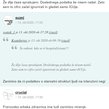
Že dlje časa sprašujem. Doslednega podatka še nisem našel. Zato
sem to cifro začel ignorirati in gledati samo ICUje.
suzej
::
13. okt 2020, 17:33
vostok_1
je
13. okt 2020 ob 17:28
izjavil
:
Kvatebrigic
je
13. okt 2020 ob 09:39
izjavil
:
Še enkrat: kdo so ti hospitalizirani?!
Že dlje časa sprašujem. Doslednega podatka še nisem našel.
Zato sem to cifro začel ignorirati in gledati samo ICUje.
Zanimivo da ni podatkov o starostni strukturi ljudi na intenzivni negi
crucial
::
13. okt 2020, 17:39
Francosko-srbska zdravnica ima tudi zanimivo mnenje: