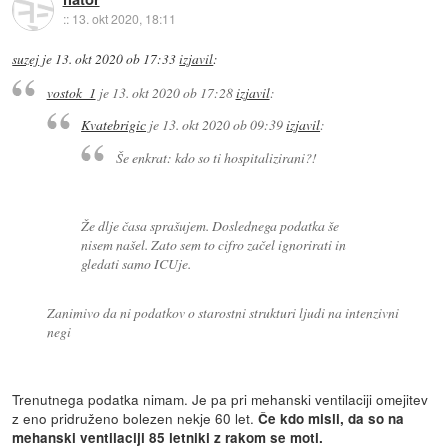
::
13. okt 2020, 18:11
suzej
je
13. okt 2020 ob 17:33
izjavil
:
vostok_1
je
13. okt 2020 ob 17:28
izjavil
:
Kvatebrigic
je
13. okt 2020 ob 09:39
izjavil
:
Še enkrat: kdo so ti hospitalizirani?!
Že dlje časa sprašujem. Doslednega podatka še
nisem našel. Zato sem to cifro začel ignorirati in
gledati samo ICUje.
Zanimivo da ni podatkov o starostni strukturi ljudi na intenzivni
negi
Trenutnega podatka nimam. Je pa pri mehanski ventilaciji omejitev
z eno pridruženo bolezen nekje 60 let.
Če kdo misli, da so na
mehanski ventilaciji 85 letniki z rakom se moti.