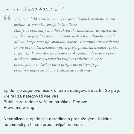
pirat
je
13. okt 2020 ob 07:35
izjavil
:
V tej temi lahko praktično v živo spremljamo kompletni 'brain
meltdown' vostoka, suzeja in kamikaze.
Fantje, te epidemije ni nihče skreiral z namenom vas zajebavat.
Epidemija je žal tu in vecina prebivalstva tega planeta se bolj
ali manj uspesno z njo spopada, kakor v trenutnih razmerah pac
zmore in zna. Na nekatere vpliva preko posla, na nekatere preko
razni raznih omejitev, na nekatere (okuzene) tudi se precej bolj
direktno. Ampak scasoma bo vsaj nevtralizirana , ce ze
premagana ne. Vse kar pa vi prispevate pri tem je pa
podaljsevanje časa do nevtralizacije epidemije.
Epidemijo zagotovo niso kreirali za nategovati nas tri. So pa jo
kreirali za nategovati vse vas.
Profit je za redove večji od stroškov. Redove.
Prove me wrong!
Nevtralizacijo epidemije naredimo s prekuženjem. Kakšne
neumnosti pa ti nam predstavljaš, ne vem.