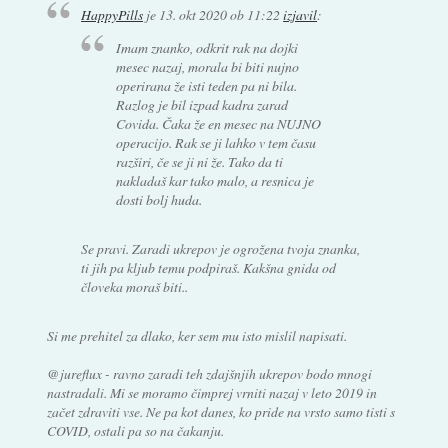
HappyPills
je
13. okt 2020 ob 11:22
izjavil
:
Imam znanko, odkrit rak na dojki
mesec nazaj, morala bi biti nujno
operirana že isti teden pa ni bila.
Razlog je bil izpad kadra zarad
Covida. Čaka že en mesec na NUJNO
operacijo. Rak se ji lahko v tem času
razširi, če se ji ni že. Tako da ti
nakladaš kar tako malo, a resnica je
dosti bolj huda.
Se pravi. Zaradi ukrepov je ogrožena tvoja znanka,
ti jih pa kljub temu podpiraš. Kakšna gnida od
človeka moraš biti..
Si me prehitel za dlako, ker sem mu isto mislil napisati.
@jureflux - ravno zaradi teh zdajšnjih ukrepov bodo mnogi
nastradali. Mi se moramo čimprej vrniti nazaj v leto 2019 in
začet zdraviti vse. Ne pa kot danes, ko pride na vrsto samo tisti s
COVID, ostali pa so na čakanju.