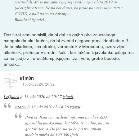
nastradali. Mi se moramo čimprej vrniti nazaj v leto 2019 in
začet zdraviti vse. Ne pa kot danes, ko pride na vrsto samo tisti s
COVID, ostali pa so na čakanju.
Budalo si izpadel.
Dostikrat sem pomislil, da bi dal za gajbo pira za vsakega
mongoloida ala Jurček, da bi zvedel njegovo pravi identiteto v RL.
Je to mladinec, ima otroke, varnostnik v Mercatorju, ozdravljeni
alkoholik, profesor v srednji šoli... ker takšne izjavelahko pišejo res
samo ljudje z ForestGump ikjujem...žal, vem, grobe besede,
ampak....
s1m0n
::
13. okt 2020, 20:32
LeQuack
je
13. okt 2020 ob 20:27
izjavil
:
mtosev
je
13. okt 2020 ob 14:26
izjavil
:
Pred kratkim sem zasledil informacijo, da v ZDA
uporablja masko manj kot 50%. Ni čudno, da jim
gre tak dobro. Do februarja bo po trenutnem
modelu umrlo do 390.000 ljudi