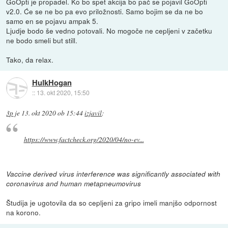
GoOpti je propadel. Ko bo spet akcija bo pač se pojavil GoOpti
v2.0. Će se ne bo pa evo priložnosti. Samo bojim se da ne bo
samo en se pojavu ampak 5.
Ljudje bodo še vedno potovali. No mogoče ne cepljeni v začetku
ne bodo smeli but still.
Tako, da relax.
HulkHogan
::
13. okt 2020, 15:50
3p
je
13. okt 2020 ob 15:44
izjavil
:
https://www.factcheck.org/2020/04/no-ev...
Vaccine derived virus interference was significantly associated with
coronavirus and human metapneumovirus
Študija je ugotovila da so cepljeni za gripo imeli manjšo odpornost
na korono.