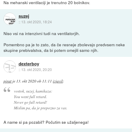
Na mehanski ventilaciji je trenutno 20 bolnikov.
suzej
::
13. okt 2020, 18:24
Niso vsi na intenzivni tudi na ventilatorjih.
Pomembno pa je to zato, da če resneje zbolevajo predvsem neke
skupine prebivalstva, da bi potem omejili samo njih.
dexterboy
::
13. okt 2020, 20:20
pirat
je
13. okt 2020 ob 11:11
izjavil
:
vostok, suzej, kamikaza:
You went full retard.
Never go full retard!
Mislim pa, da je prepozno za vas.
A name si pa pozabil? Počutim se užaljenega!