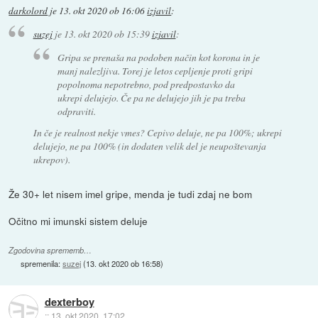
darkolord
je
13. okt 2020 ob 16:06
izjavil
:
suzej
je
13. okt 2020 ob 15:39
izjavil
:
Gripa se prenaša na podoben način kot korona in je
manj nalezljiva. Torej je letos cepljenje proti gripi
popolnoma nepotrebno, pod predpostavko da
ukrepi delujejo. Če pa ne delujejo jih je pa treba
odpraviti.
In če je realnost nekje vmes? Cepivo deluje, ne pa 100%; ukrepi
delujejo, ne pa 100% (in dodaten velik del je neupoštevanja
ukrepov).
Že 30+ let nisem imel gripe, menda je tudi zdaj ne bom
Očitno mi imunski sistem deluje
Zgodovina sprememb…
spremenila:
suzej
(
13. okt 2020 ob 16:58
)
dexterboy
::
13. okt 2020, 17:02