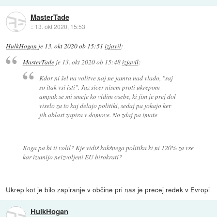
MasterTade
::
13. okt 2020, 15:53
HulkHogan
je
13. okt 2020 ob 15:51
izjavil
:
MasterTade
je
13. okt 2020 ob 15:48
izjavil
:
Kdor ni šel na volitve naj ne jamra nad vlado, "saj
so itak vsi isti". Jaz sicer nisem proti ukrepom
ampak se mi smeje ko vidim osebe, ki jim je prej dol
viselo za to kaj delajo politiki, sedaj pa jokajo ker
jih ablast zapira v domove. No zdaj pa imate
Koga pa bi ti volil? Kje vidiš kakšnega politika ki ni 120% za vse
kar izumijo neizvoljeni EU birokrati?
Ukrep kot je bilo zapiranje v občine pri nas je precej redek v Evropi
HulkHogan