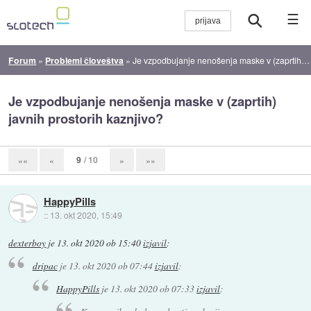
☰
Forum
»
Problemi človeštva
»
Je vzpodbujanje nenošenja maske v (zaprtih) javnih prostorih kaznjivo?
Je vzpodbujanje nenošenja maske v (zaprtih)
javnih prostorih kaznjivo?
9
/ 10
««
«
»
»»
HappyPills
::
13. okt 2020, 15:49
dexterboy
je
13. okt 2020 ob 15:40
izjavil
:
dripac
je
13. okt 2020 ob 07:44
izjavil
:
HappyPills
je
13. okt 2020 ob 07:33
izjavil
: