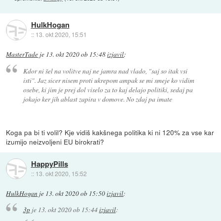
HulkHogan
::
13. okt 2020, 15:51
MasterTade
je
13. okt 2020 ob 15:48
izjavil
:
Kdor ni šel na volitve naj ne jamra nad vlado, "saj so itak vsi
isti". Jaz sicer nisem proti ukrepom ampak se mi smeje ko vidim
osebe, ki jim je prej dol viselo za to kaj delajo politiki, sedaj pa
jokajo ker jih ablast zapira v domove. No zdaj pa imate
Koga pa bi ti volil? Kje vidiš kakšnega politika ki ni 120% za vse kar
izumijo neizvoljeni EU birokrati?
HappyPills
::
13. okt 2020, 15:52
HulkHogan
je
13. okt 2020 ob 15:50
izjavil
:
3p
je
13. okt 2020 ob 15:44
izjavil
: