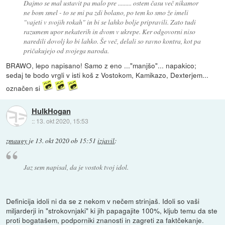
Dajmo se mal ustavit pa malo pre ......... ostem času več nikamor
ne bom smel - to se mi pa zdi bolano, po tem ko smo že imeli
"vajeti v svojih rokah" in bi se lahko bolje pripravili. Zato tudi
razumem upor nekaterih in dvom v ukrepe. Ker odgovorni niso
naredili dovolj ko bi lahko. Še več, delali so ravno kontra, kot pa
pričakujejo od svojega naroda.
BRAWO, lepo napisano! Samo z eno ..."manjšo"... napakico;
sedaj te bodo vrgli v isti koš z Vostokom, Kamikazo, Dexterjem...
označen si
HulkHogan
::
13. okt 2020, 15:53
zmaugy
je
13. okt 2020 ob 15:51
izjavil
:
Jaz sem napisal, da je vostok tvoj idol.
Definicija idoli ni da se z nekom v nečem strinjaš. Idoli so vaši
miljarderji in "strokovnjaki" ki jih papagajite 100%, kljub temu da ste
proti bogatašem, podporniki znanosti in zagreti za faktčekanje.