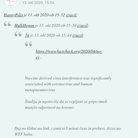
::
13. okt 2020, 15:54
HappyPills
je
13. okt 2020 ob 15:52
izjavil
:
HulkHogan
je
13. okt 2020 ob 15:50
izjavil
:
3p
je
13. okt 2020 ob 15:44
izjavil
:
https://www.factcheck.org/2020/04/no-
ev
...
Vaccine derived virus interference was significantly
associated with coronavirus and human
metapneumovirus
Študija je ugotovila da so cepljeni za gripo imeli
manjšo odpornost na korono.
Daj no klikni na link, vzami si 5 minut časa in preberi. Jezos no.
WTF haha.