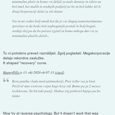
minimalne plače in bomo vsi delali za male denarje in izbire ne
boš imel, ker malih in srednjih podjetij ne bo in boš lahko šel le
drugi korporaciji delat za isti denar.
Vse tu mi vedno bolj smrdi kot da je vse skupaj namerno/umetno
sproženo in da bodo tisti najbogatejši postali še bolj bogati,
srednji sloj pa da bo počasi izginil in bomo nekega dne vsi za
minimalno plačilo delali...
Tu ni potrebno preveč razmišljati. Zgolj pogledati. Megakorporacije
delajo rekordne zaslužke.
K shaped "recovery" curve.
HappyPills
je
13. okt 2020 ob 07:33
izjavil
:
Kera panika vlada med antimaskerji. Prav težko vas je brat.
Preživel smo svetovne vojne kugo koze ird. Bomo pa ja 2 mesca
lockdowna. Ne bit taki pusiji. Skuhas čaj prebereš knjigo pa bo
mimo
Nice try at reverse psychology. But it doesn't work that way.