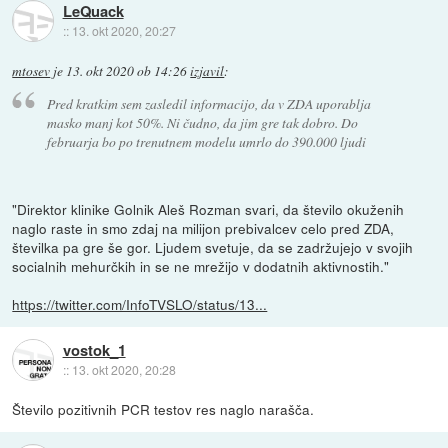
LeQuack
::
13. okt 2020, 20:27
mtosev
je
13. okt 2020 ob 14:26
izjavil
:
Pred kratkim sem zasledil informacijo, da v ZDA uporablja
masko manj kot 50%. Ni čudno, da jim gre tak dobro. Do
februarja bo po trenutnem modelu umrlo do 390.000 ljudi
"Direktor klinike Golnik Aleš Rozman svari, da število okuženih
naglo raste in smo zdaj na milijon prebivalcev celo pred ZDA,
številka pa gre še gor. Ljudem svetuje, da se zadržujejo v svojih
socialnih mehurčkih in se ne mrežijo v dodatnih aktivnostih."
https://twitter.com/InfoTVSLO/status/13...
vostok_1
::
13. okt 2020, 20:28
Število pozitivnih PCR testov res naglo narašča.