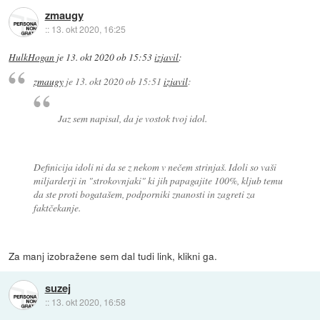
zmaugy
::
13. okt 2020, 16:25
HulkHogan
je
13. okt 2020 ob 15:53
izjavil
:
zmaugy
je
13. okt 2020 ob 15:51
izjavil
:
Jaz sem napisal, da je vostok tvoj idol.
Definicija idoli ni da se z nekom v nečem strinjaš. Idoli so vaši
miljarderji in "strokovnjaki" ki jih papagajite 100%, kljub temu
da ste proti bogatašem, podporniki znanosti in zagreti za
faktčekanje.
Za manj izobražene sem dal tudi link, klikni ga.
suzej
::
13. okt 2020, 16:58