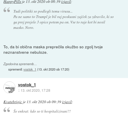
HappyPills
je
13. okt 2020 ob 08:39
izjavil
:
Tudi politiki so podlegli temu virusu...
Pa ne samo to Trumpl je bil raj poskusni zajček za zdravilo, ki so
ga prej prejele 3 opice potem pa on. Vse to raje kot bi nosil
masko. Noro.
To, da bi obična maska preprečila okužbo so zgolj tvoje
neznanstvene nebuloze.
Zgodovina sprememb…
spremenil:
vostok_1
(
13. okt 2020 ob 17:20
)
vostok_1
::
13. okt 2020, 17:28
Kvatebrigic
je
13. okt 2020 ob 09:39
izjavil
:
Še enkrat: kdo so ti hospitalizirani?!