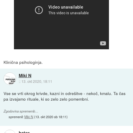
Klinična psihologinja.
Miki N
::
13. okt 2020, 18:11
Vse se vrti okrog krivde, kazni in odrešitve - nekoč, kmalu. Ta čas
pa izvajamo rituale, ki so zelo zelo pomembni.
Zgodovina sprememb…
spremenil:
Miki N
(
13. okt 2020 ob 18:11
)
hator