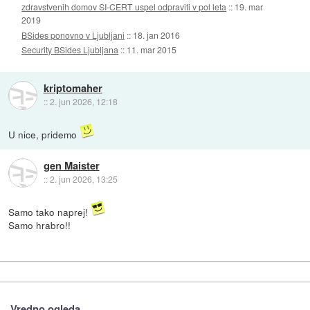
zdravstvenih domov SI-CERT uspel odpraviti v pol leta
::
19. mar
2019
BSides ponovno v Ljubljani
::
18. jan 2016
Security BSides Ljubljana
::
11. mar 2015
kriptomaher
::
2. jun 2026, 12:18
U nice, pridemo
gen Maister
::
2. jun 2026, 13:25
Samo tako naprej!
Samo hrabro!!
Vredno ogleda ...