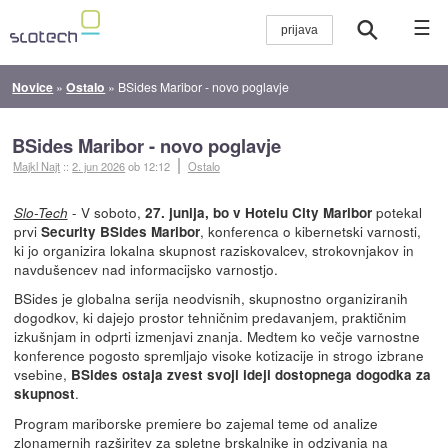
☰
Novice
»
Ostalo
»
BSides Maribor - novo poglavje
BSides Maribor - novo poglavje
Majkl Najt
::
2. jun 2026
ob 12:12
Ostalo
- V soboto,
potekal
Slo-Tech
27. junija, bo v Hotelu City Maribor
prvi
, konferenca o kibernetski varnosti,
Security BSides Maribor
ki jo organizira lokalna skupnost raziskovalcev, strokovnjakov in
navdušencev nad informacijsko varnostjo.
BSides je globalna serija neodvisnih, skupnostno organiziranih
dogodkov, ki dajejo prostor tehničnim predavanjem, praktičnim
izkušnjam in odprti izmenjavi znanja. Medtem ko večje varnostne
konference pogosto spremljajo visoke kotizacije in strogo izbrane
vsebine,
BSides ostaja zvest svoji ideji dostopnega dogodka za
.
skupnost
Program mariborske premiere bo zajemal teme od analize
zlonamernih razširitev za spletne brskalnike in odzivanja na