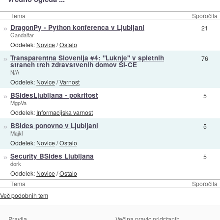
Tema
Sporočila
»
DragonPy - Python konferenca v Ljubljani
21
Gandalfar
Oddelek:
Novice
/
Ostalo
»
Transparentna Slovenija #4: "Luknje" v spletnih
76
straneh treh zdravstvenih domov SI-CE
N/A
Oddelek:
Novice
/
Varnost
»
BSidesLjubljana - pokritost
5
MgpVa
Oddelek:
Informacijska varnost
»
BSides ponovno v Ljubljani
5
Majkl
Oddelek:
Novice
/
Ostalo
»
Security BSides Ljubljana
5
dork
Oddelek:
Novice
/
Ostalo
Tema
Sporočila
Več podobnih tem
Pravila
Večina pravic pridržanih