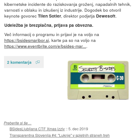
kibernetske incidente do raziskovanja groženj, napadalnih tehnik,
varnosti v oblaku in izkušenj iz industrije. Dogodek bo otvoril
keynote govorec
, direktor podjetja
.
Tilen Sotler
Dewesoft
Udeležba je brezplačna, prijava pa obvezna.
Več informacij o programu in prijavi je na voljo na
https://bsidesmaribor.si
, karte pa so na voljo na
https://www.eventbrite.com/e/bsides-mar...
.
2 komentarja
Preberite si še…
BSidesLjubljana CTF Xmas izziv
::
5. dec 2019
Transparentna Slovenija #4: "Luknje" v spletnih straneh treh