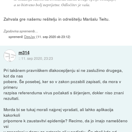
a so bistveno bolj neprijetne. Odločitev je vaša.
Zahvala gre našemu rešitelju in odrešitelju Maršalu Twitu.
Zgodovina sprememb…
spremenil:
DeeJay
(
11. sep 2020 ob 23:12
)
m314
::
11. sep 2020, 23:23
Pri takšnem pravniškem dlakocepljenju si ne zaslužimo drugega,
kot da nas
pobere. Še posebej, ker so v zakon pozabili zapisati, da mora v
primeru
razpisa referenduma virus počakati s širjenjem, dokler niso znani
rezultati.
Morda bi se tukaj morali najprej vprašati, ali lahko aplikacija
kakorkoli
pripomore k zaustavitvi epidemije? Recimo, da jo imajo nameščeno
vsi
v zaposleni v domu za ostarele ali v podjetju. Če zboli kdo od