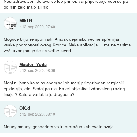
Naši zdravstveni delavci so lep primer, vsi priporočajo cepi se pa
od njih zelo malo ali nič.
Miki N
::
12. sep 2020, 07:40
Mogoče bi jo še spomladi. Ampak dejansko več ne spremljam
vsake podrobnosti okrog Kronce. Neka aplikacija ... me ne zanima
več, trzam samo še na velike stvari.
Master_Yoda
::
12. sep 2020, 08:06
Meni ni jasno kako so spomladi ob manj primerih/dan razglasili
epidemijo, etc. Sedaj pa nic. Kateri objektivni zdravstven razlog
imajo ? Katera variabla je drugacna?
OK.d
::
12. sep 2020, 08:10
Money money, gospodarstvo in proračun zahtevata svoje.