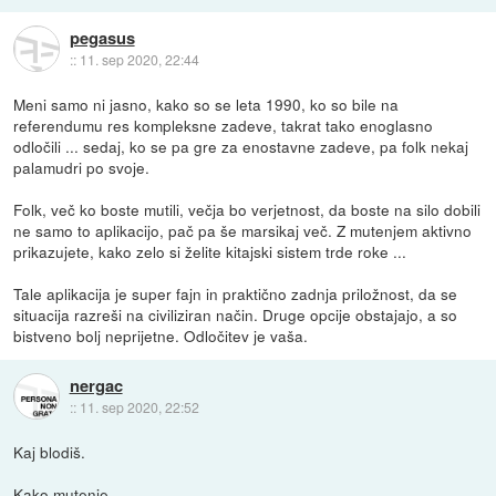
pegasus
::
11. sep 2020, 22:44
Meni samo ni jasno, kako so se leta 1990, ko so bile na
referendumu res kompleksne zadeve, takrat tako enoglasno
odločili ... sedaj, ko se pa gre za enostavne zadeve, pa folk nekaj
palamudri po svoje.
Folk, več ko boste mutili, večja bo verjetnost, da boste na silo dobili
ne samo to aplikacijo, pač pa še marsikaj več. Z mutenjem aktivno
prikazujete, kako zelo si želite kitajski sistem trde roke ...
Tale aplikacija je super fajn in praktično zadnja priložnost, da se
situacija razreši na civiliziran način. Druge opcije obstajajo, a so
bistveno bolj neprijetne. Odločitev je vaša.
nergac
::
11. sep 2020, 22:52
Kaj blodiš.
Kako mutenje.