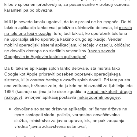
ki bo v splošnem prostovoljna, za posameznike v izolaciji oziroma
karanteni pa bo obvezna.
MJU je seveda kmalu ugotovil, da to v praksi ne bo mogoče. Da bi
takšna aplikacija lahko vsaj približno učinkovito delovala, bi
morala
na telefonu teči v ozadju
, torej tudi takrat, ko uporabnik telefona
ne uporablja ali ko uporablja kakšno drugo aplikacijo. Vendar
mobilni operacijski sistemi aplikacijam, ki tečejo v ozadju, običajno
ne dovolijo dostopa do sledilnih vmesnikov (
razen seveda
Googlovim in Applovim lastnim aplikacijam
).
Da bi takšne aplikacije sploh lahko delovale, sta morala tako
Google kot Apple pripraviti
poseben popravek operacijskega
sistema
, ki je
sploh dovolil. Pri tem pa sta
contact tracing v ozadju
oba velikana, bržkone zato, da ju kdo ne bi označil za ljubitelja leta
1984 (kasneje se jima je to sicer zgodilo, a
zaradi nekaterih drugih
razlogov
), avtorjem aplikacij postavila
nekaj zoprnih pogojev
:
dovoljene so samo državne aplikacije, pri čemer države ne
more zastopati vlada, policija, varnostno-obveščevalna
služba, ministrstvo za javno upravo, idr., ampak zaupanja
vredna "javna zdravstvena ustanova";