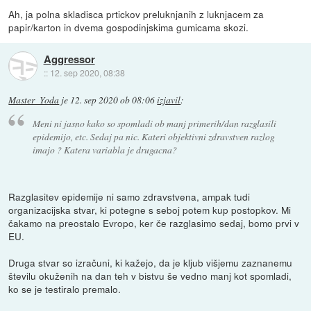
Ah, ja polna skladisca prtickov preluknjanih z luknjacem za
papir/karton in dvema gospodinjskima gumicama skozi.
Aggressor
::
12. sep 2020, 08:38
Master_Yoda
je
12. sep 2020 ob 08:06
izjavil
:
Meni ni jasno kako so spomladi ob manj primerih/dan razglasili
epidemijo, etc. Sedaj pa nic. Kateri objektivni zdravstven razlog
imajo ? Katera variabla je drugacna?
Razglasitev epidemije ni samo zdravstvena, ampak tudi
organizacijska stvar, ki potegne s seboj potem kup postopkov. Mi
čakamo na preostalo Evropo, ker če razglasimo sedaj, bomo prvi v
EU.
Druga stvar so izračuni, ki kažejo, da je kljub višjemu zaznanemu
številu okuženih na dan teh v bistvu še vedno manj kot spomladi,
ko se je testiralo premalo.