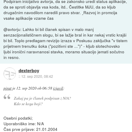
Podpiram inicijativo avtorja, da se zakonsko uredi status aplikacije,
da se sproti objavlja vsa koda, itd.. Čestitke MJU, da so kljub
drugačnim navodilom naredili pravo stvar. ¸Razvoj in promcija
vsake aplikacije vzame čas
@avtorju: Lahko bi bil članek spisan v malo manj
senzacijonalističnem slogu, bi se lažje bral in kar nekaj vrstic krajši
bi bil. Toplo predlagam revizijo izraza v Poskusu zaključka "v tistem
prijetnem trenutku šoka ("pozitivni ste ...")" - kljub slotechovsko
ljubi ironični naravnanosi stavka, moramo situacijo jemati sočutno
in resno.
dexterboy
::
12. sep 2020, 08:42
pirat
je
12. sep 2020 ob 06:58
izjavil
:
Zakaj pa je članek podpisan z N/A?
Kdo se koga boji?
Osebni podatki;
Uporabniško ime: N/A
Čas prve prijave: 21.01.2004