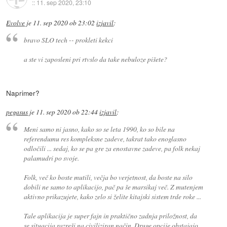
::
11. sep 2020, 23:10
Evolve
je
11. sep 2020 ob 23:02
izjavil
:
bravo SLO tech -- prokleti kekci
a ste vi zaposleni pri rtvslo da take nebuloze pišete?
Naprimer?
pegasus
je
11. sep 2020 ob 22:44
izjavil
:
Meni samo ni jasno, kako so se leta 1990, ko so bile na
referendumu res kompleksne zadeve, takrat tako enoglasno
odločili ... sedaj, ko se pa gre za enostavne zadeve, pa folk nekaj
palamudri po svoje.
Folk, več ko boste mutili, večja bo verjetnost, da boste na silo
dobili ne samo to aplikacijo, pač pa še marsikaj več. Z mutenjem
aktivno prikazujete, kako zelo si želite kitajski sistem trde roke ...
Tale aplikacija je super fajn in praktično zadnja priložnost, da
se situacija razreši na civiliziran način. Druge opcije obstajajo,