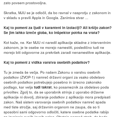
zato povsem prostovoljna.
Skratka, MJU se je odločil, da bo ravnal v nasprotju z zakonom in
v skladu s pravili Appla in Googla. Zanimiva stvar ...
Kaj to pomeni za ljudi v karanteni in izolaciji? Ali kršijo zakon?
Se jim lahko izreče globa, ko inšpektor potrka na vrata?
Kot kaže, ne. Ker MJU ni naredil aplikacije skladne z interventnim
zakonom, je te osebe ne morejo namestiti, posledično tudi ne
morejo biti odgovorne za prekršek zaradi nenamestitve aplikacije.
Kaj to pomeni z vidika varstva osebnih podatkov?
Tu je zmeda še večja. Po našem Zakonu o varstvu osebnih
podatkov (ZVOP-1) namreč državni organi za vsako obdelavo
osebnih podatkov potrebujejo posebno in izrecno zakonsko
podlago, kar velja
, ko posameznik za obdelavo poda
tudi takrat
privolitev. Zgolj to, da se uporabnik strinja z uporabo državne
aplikacije ni dovolj, zbiranje podatkov z aplikacijo mora predpisati
zakon. Naš sistem varovanja osebnih podatkov namreč spada
med tiste strožje, saj državnim organom ne zaupa, da so ti
sposobni sami odgovorno odločiti, katere osebne podatke rabijo
za izvajanje svojih javnih nalog. Obstaja namreč strah, da bodo