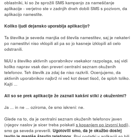
oblastniki, ki so že sprožili SMS kampanjo za nameščanje
aplikacije - verjetno ste v zadnjih dneh dobili SMS s pozivom, da
aplikacijo namestite.
Koliko ljudi dejansko uporablja aplikacijo?
Ta številka je seveda manjša od števila namestitev, saj je nekateri
po namestitvi niso vklopili ali pa so jo kasneje izklopili ali celo
odstranili.
MJU s številko aktivnih uporabnikov vsekakor razpolaga, saj vidi
koliko naprav vsak dan preveri centralni seznam okuženih
telefonov. Teh številk za zdaj še niso razkrili. Ocenjujemo, da
aktivnih uporabnikov najbrž ni več kot deset tisoč, če sploh toliko.
Kajti ...
Ali so se prek aplikacije že zaznali kakšni stiki z okuženimi?
Ja ... in ne ... oziroma, če smo iskreni: ne.
Glede na to, da je centralni seznam okuženih telefonov javen
(njegov naslov je sicer treba poiskati
s kopanjem po izvorni kodi
),
smo ga seveda preverili.
Ugotovili smo, da je okužbo doslej
. Prvi podatki v aplikaciji so bili
javilo le manjše število telefonov