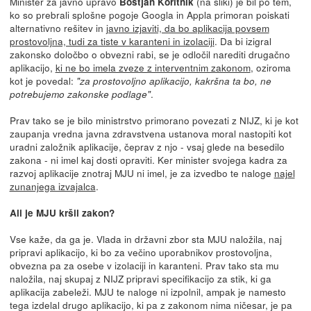
Minister za javno upravo
(na sliki) je bil po tem,
Boštjan Koritnik
ko so prebrali splošne pogoje Googla in Appla primoran poiskati
alternativno rešitev in
javno izjaviti, da bo aplikacija povsem
prostovoljna, tudi za tiste v karanteni in izolaciji
. Da bi izigral
zakonsko določbo o obvezni rabi, se je odločil narediti drugačno
aplikacijo,
ki ne bo imela zveze z interventnim zakonom
, oziroma
kot je povedal:
"za prostovoljno aplikacijo, kakršna ta bo, ne
.
potrebujemo zakonske podlage"
Prav tako se je bilo ministrstvo primorano povezati z NIJZ, ki je kot
zaupanja vredna javna zdravstvena ustanova moral nastopiti kot
uradni založnik aplikacije, čeprav z njo - vsaj glede na besedilo
zakona - ni imel kaj dosti opraviti. Ker minister svojega kadra za
razvoj aplikacije znotraj MJU ni imel, je za izvedbo te naloge
najel
zunanjega izvajalca
.
Ali je MJU kršil zakon?
Vse kaže, da ga je. Vlada in državni zbor sta MJU naložila, naj
pripravi aplikacijo, ki bo za večino uporabnikov prostovoljna,
obvezna pa za osebe v izolaciji in karanteni. Prav tako sta mu
naložila, naj skupaj z NIJZ pripravi specifikacijo za stik, ki ga
aplikacija zabeleži. MJU te naloge ni izpolnil, ampak je namesto
tega izdelal drugo aplikacijo, ki pa z zakonom nima ničesar, je pa