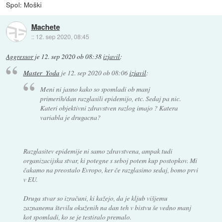
Spol: Moški
Machete
::
12. sep 2020, 08:45
Aggressor
je
12. sep 2020 ob 08:38
izjavil
:
Master_Yoda
je
12. sep 2020 ob 08:06
izjavil
:
Meni ni jasno kako so spomladi ob manj
primerih/dan razglasili epidemijo, etc. Sedaj pa nic.
Kateri objektivni zdravstven razlog imajo ? Katera
variabla je drugacna?
Razglasitev epidemije ni samo zdravstvena, ampak tudi
organizacijska stvar, ki potegne s seboj potem kup postopkov. Mi
čakamo na preostalo Evropo, ker če razglasimo sedaj, bomo prvi
v EU.
Druga stvar so izračuni, ki kažejo, da je kljub višjemu
zaznanemu številu okuženih na dan teh v bistvu še vedno manj
kot spomladi, ko se je testiralo premalo.