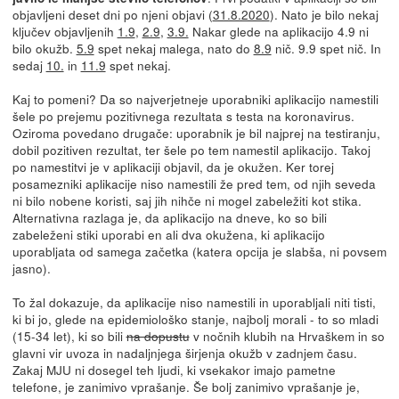
objavljeni deset dni po njeni objavi (
31.8.2020
). Nato je bilo nekaj
ključev objavljenih
1.9
,
2.9
,
3.9.
Nakar glede na aplikacijo 4.9 ni
bilo okužb.
5.9
spet nekaj malega, nato do
8.9
nič. 9.9 spet nič. In
sedaj
10.
in
11.9
spet nekaj.
Kaj to pomeni? Da so najverjetneje uporabniki aplikacijo namestili
šele po prejemu pozitivnega rezultata s testa na koronavirus.
Oziroma povedano drugače: uporabnik je bil najprej na testiranju,
dobil pozitiven rezultat, ter šele po tem namestil aplikacijo. Takoj
po namestitvi je v aplikaciji objavil, da je okužen. Ker torej
posamezniki aplikacije niso namestili že pred tem, od njih seveda
ni bilo nobene koristi, saj jih nihče ni mogel zabeležiti kot stika.
Alternativna razlaga je, da aplikacijo na dneve, ko so bili
zabeleženi stiki uporabi en ali dva okužena, ki aplikacijo
uporabljata od samega začetka (katera opcija je slabša, ni povsem
jasno).
To žal dokazuje, da aplikacije niso namestili in uporabljali niti tisti,
ki bi jo, glede na epidemiološko stanje, najbolj morali - to so mladi
(15-34 let), ki so bili
na dopustu
v nočnih klubih na Hrvaškem in so
glavni vir uvoza in nadaljnjega širjenja okužb v zadnjem času.
Zakaj MJU ni dosegel teh ljudi, ki vsekakor imajo pametne
telefone, je zanimivo vprašanje. Še bolj zanimivo vprašanje je,