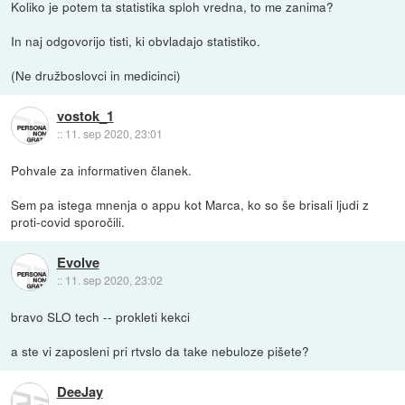
Koliko je potem ta statistika sploh vredna, to me zanima?
In naj odgovorijo tisti, ki obvladajo statistiko.
(Ne družboslovci in medicinci)
vostok_1
::
11. sep 2020, 23:01
Pohvale za informativen članek.
Sem pa istega mnenja o appu kot Marca, ko so še brisali ljudi z
proti-covid sporočili.
Evolve
::
11. sep 2020, 23:02
bravo SLO tech -- prokleti kekci
a ste vi zaposleni pri rtvslo da take nebuloze pišete?
DeeJay