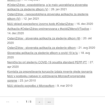
#OstaniZdrav - posodobljena, a le malo uporabljana slovenska
aplikacija za sledenje stikom (V)
::
26. jan 2021
OstaniZdrav - neposodobljena slovenska aplikacija za sledenje
stikom (IV)
::
12. jan 2021
MJU objavil popravljeno izvorno kodo #OstaniZdrav
::
16. dec 2020
Aplikacija #OstaniZdrav preimenovana v #pojdiZMenojVToplice
::
14. dec 2020
OstaniZdrav - slovenska aplikacija za sledenje stikom (III)
::
20. okt
2020
OstaniZdrav - slovenska aplikacija za sledenje stikom
::
21. avg 2020
Slovenska aplikacija za sledenje stikom s covid-19 je tu
::
18. avg
2020
Nemčija bo pri sledenju COVID-19 opustila standard PEPP-PT
::
27.
apr 2020
Komisija za preprečevanje korupcije izdala mnenje glede ravnanja
MJU v postopku nabave in vzdrževanja Microsoft programske
opreme
::
23. jun 2010
MJU objavilo pogodbo z Microsoftom
::
9. mar 2010
««
«
1
/ 8
»
»»