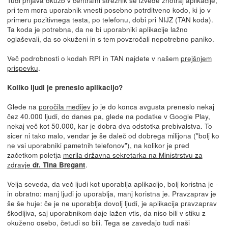
Tudi prijava okužb v centralni strežnik se izvede znotraj aplikacije,
pri tem mora uporabnik vnesti posebno potrditveno kodo, ki jo v
primeru pozitivnega testa, po telefonu, dobi pri NIJZ (TAN koda).
Ta koda je potrebna, da ne bi uporabniki aplikacije lažno
oglaševali, da so okuženi in s tem povzročali nepotrebno paniko.
Več podrobnosti o kodah RPI in TAN najdete v našem
prejšnjem
prispevku
.
Koliko ljudi je preneslo aplikacijo?
Glede na
poročila medijev
jo je do konca avgusta preneslo nekaj
čez 40.000 ljudi, do danes pa, glede na podatke v Google Play,
nekaj več kot 50.000, kar je dobra dva odstotka prebivalstva. To
sicer ni tako malo, vendar je še daleč od dobrega milijona ("bolj ko
ne vsi uporabniki pametnih telefonov"), na kolikor je pred
začetkom poletja
merila državna sekretarka na Ministrstvu za
zdravje
.
dr. Tina Bregant
Velja seveda, da več ljudi kot uporablja aplikacijo, bolj koristna je -
in obratno: manj ljudi jo uporablja, manj koristna je. Pravzaprav je
še še huje: če je ne uporablja dovolj ljudi, je aplikacija pravzaprav
škodljiva, saj uporabnikom daje lažen vtis, da niso bili v stiku z
okuženo osebo, četudi so bili. Tega se zavedajo tudi naši