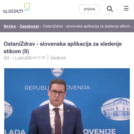
☰
Novice
»
Zasebnost
»
OstaniZdrav - slovenska aplikacija za sledenje stikom (II)
OstaniZdrav - slovenska aplikacija za sledenje
stikom (II)
N/A
::
11. sep 2020
ob 21:33
Zasebnost