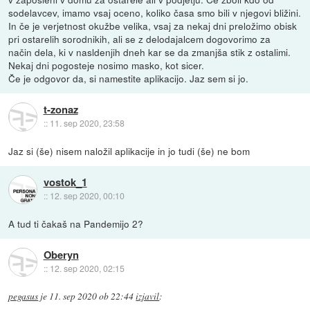
sodelavcev, imamo vsaj oceno, koliko časa smo bili v njegovi bližini.
In če je verjetnost okužbe velika, vsaj za nekaj dni preložimo obisk
pri ostarelih sorodnikih, ali se z delodajalcem dogovorimo za
način dela, ki v nasldenjih dneh kar se da zmanjša stik z ostalimi.
Nekaj dni pogosteje nosimo masko, kot sicer.
Če je odgovor da, si namestite aplikacijo. Jaz sem si jo.
t-zonaz
::
11. sep 2020, 23:58
Jaz si (še) nisem naložil aplikacije in jo tudi (še) ne bom
vostok_1
::
12. sep 2020, 00:10
A tud ti čakaš na Pandemijo 2?
Oberyn
::
12. sep 2020, 02:15
pegasus
je
11. sep 2020 ob 22:44
izjavil
: