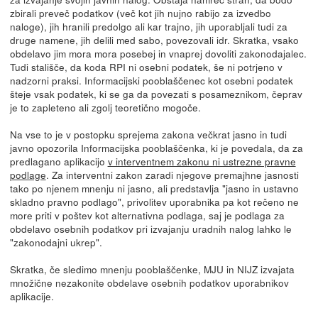
zbirali preveč podatkov (več kot jih nujno rabijo za izvedbo
naloge), jih hranili predolgo ali kar trajno, jih uporabljali tudi za
druge namene, jih delili med sabo, povezovali idr. Skratka, vsako
obdelavo jim mora mora posebej in vnaprej dovoliti zakonodajalec.
Tudi stališče, da koda RPI ni osebni podatek, še ni potrjeno v
nadzorni praksi. Informacijski pooblaščenec kot osebni podatek
šteje vsak podatek, ki se ga da povezati s posameznikom, čeprav
je to zapleteno ali zgolj teoretično mogoče.
Na vse to je v postopku sprejema zakona večkrat jasno in tudi
javno opozorila Informacijska pooblaščenka, ki je povedala, da za
predlagano aplikacijo
v interventnem zakonu ni ustrezne pravne
podlage
. Za interventni zakon zaradi njegove premajhne jasnosti
tako po njenem mnenju ni jasno, ali predstavlja "jasno in ustavno
skladno pravno podlago", privolitev uporabnika pa kot rečeno ne
more priti v poštev kot alternativna podlaga, saj je podlaga za
obdelavo osebnih podatkov pri izvajanju uradnih nalog lahko le
"zakonodajni ukrep".
Skratka, če sledimo mnenju pooblaščenke, MJU in NIJZ izvajata
množične nezakonite obdelave osebnih podatkov uporabnikov
aplikacije.