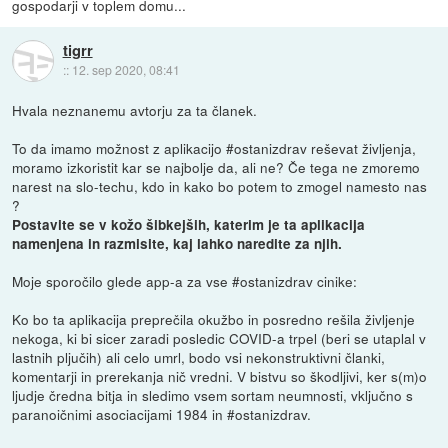
gospodarji v toplem domu...
tigrr
::
12. sep 2020, 08:41
Hvala neznanemu avtorju za ta članek.
To da imamo možnost z aplikacijo #ostanizdrav reševat življenja,
moramo izkoristit kar se najbolje da, ali ne? Če tega ne zmoremo
narest na slo-techu, kdo in kako bo potem to zmogel namesto nas
?
Postavite se v kožo šibkejših, katerim je ta aplikacija
namenjena in razmisite, kaj lahko naredite za njih.
Moje sporočilo glede app-a za vse #ostanizdrav cinike:
Ko bo ta aplikacija preprečila okužbo in posredno rešila življenje
nekoga, ki bi sicer zaradi posledic COVID-a trpel (beri se utaplal v
lastnih pljučih) ali celo umrl, bodo vsi nekonstruktivni članki,
komentarji in prerekanja nič vredni. V bistvu so škodljivi, ker s(m)o
ljudje čredna bitja in sledimo vsem sortam neumnosti, vključno s
paranoičnimi asociacijami 1984 in #ostanizdrav.