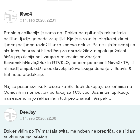
l0wc4
::
11. sep 2020, 22:31
Problem aplikacije je samo en. Dokler bo aplikacijo reklamirala
politika, ljudje ne bodo zaupljivi. Kje je stroka in tehnikalci, da bi
ljudem poljudno razložili kako zadeva deluje. Pa ne mislim sedaj na
slo-tech, čeprav bi bil odličen za obrazložitev, ampak na žalost
širša populacija bolj zaupa strokovnim novinarjem
SlovenskihNovic,24ur in RTVSLO, ne bom pa omenil Nova24TV, ki
ni medij ampak odžiralec davokplačevalskega denarja z Beavis &
Butthead produkcijo.
Naj se posamezniki, ki pišejo za Slo-Tech dokopajo do termina na
Odmevih in namestitev bo takoj za 10% več. Jaz imam aplikacijo
nameščeno in jo reklamiram tudi pro znancih. Ampak ...
DeeJay
::
11. sep 2020, 22:38
Dokler vidim po TV maršala twita, me noben ne prepriča, da si dam
ta virus na moj telefon.