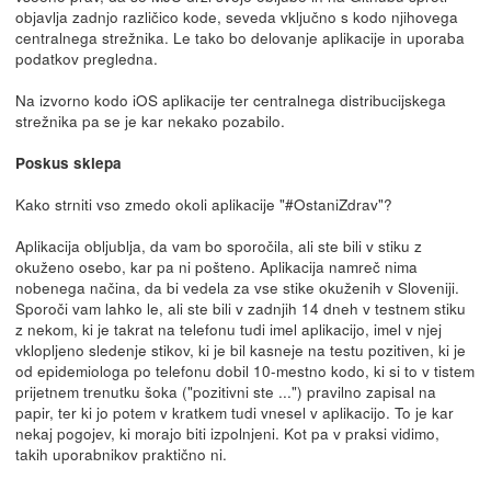
objavlja zadnjo različico kode, seveda vključno s kodo njihovega
centralnega strežnika. Le tako bo delovanje aplikacije in uporaba
podatkov pregledna.
Na izvorno kodo iOS aplikacije ter centralnega distribucijskega
strežnika pa se je kar nekako pozabilo.
Poskus sklepa
Kako strniti vso zmedo okoli aplikacije "#OstaniZdrav"?
Aplikacija obljublja, da vam bo sporočila, ali ste bili v stiku z
okuženo osebo, kar pa ni pošteno. Aplikacija namreč nima
nobenega načina, da bi vedela za vse stike okuženih v Sloveniji.
Sporoči vam lahko le, ali ste bili v zadnjih 14 dneh v testnem stiku
z nekom, ki je takrat na telefonu tudi imel aplikacijo, imel v njej
vklopljeno sledenje stikov, ki je bil kasneje na testu pozitiven, ki je
od epidemiologa po telefonu dobil 10-mestno kodo, ki si to v tistem
prijetnem trenutku šoka ("pozitivni ste ...") pravilno zapisal na
papir, ter ki jo potem v kratkem tudi vnesel v aplikacijo. To je kar
nekaj pogojev, ki morajo biti izpolnjeni. Kot pa v praksi vidimo,
takih uporabnikov praktično ni.