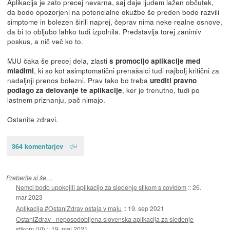
Aplikacija je zato precej nevarna, saj daje ljudem lažen občutek,
da bodo opozorjeni na potencialne okužbe še preden bodo razvili
simptome in bolezen širili naprej, čeprav nima neke realne osnove,
da bi to obljubo lahko tudi izpolnila. Predstavlja torej zanimiv
poskus, a nič več ko to.
MJU čaka še precej dela, zlasti
s promocijo aplikacije med
, ki so kot asimptomatični prenašalci tudi najbolj kritični za
mladimi
nadaljnji prenos bolezni. Prav tako bo treba
urediti pravno
, ker je trenutno, tudi po
podlago za delovanje te aplikacije
lastnem priznanju, pač nimajo.
Ostanite zdravi.
364 komentarjev
Preberite si še…
Nemci bodo upokojili aplikacijo za sledenje stikom s covidom
::
26.
mar 2023
Aplikacija #OstaniZdrav ostaja v maju
::
19. sep 2021
OstaniZdrav - neposodobljena slovenska aplikacija za sledenje
stikom (VI)
::
19. maj 2021