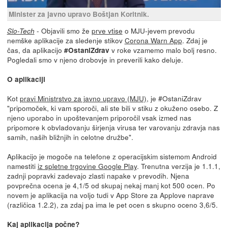
Minister za javno upravo Boštjan Koritnik.
- Objavili smo že
prve vtise
o MJU-jevem prevodu
Slo-Tech
nemške aplikacije za sledenje stikov
Corona Warn App
. Zdaj je
čas, da aplikacijo
v roke vzamemo malo bolj resno.
#OstaniZdrav
Pogledali smo v njeno drobovje in preverili kako deluje.
O aplikaciji
Kot
pravi Ministrstvo za javno upravo (MJU)
, je #OstaniZdrav
"pripomoček, ki vam sporoči, ali ste bili v stiku z okuženo osebo. Z
njeno uporabo in upoštevanjem priporočil vsak izmed nas
pripomore k obvladovanju širjenja virusa ter varovanju zdravja nas
samih, naših bližnjih in celotne družbe".
Aplikacijo je mogoče na telefone z operacijskim sistemom Android
namestiti
iz spletne trgovine Google Play
. Trenutna verzija je 1.1.1,
zadnji popravki zadevajo zlasti napake v prevodih. Njena
povprečna ocena je 4,1/5 od skupaj nekaj manj kot 500 ocen. Po
novem je aplikacija na voljo tudi v App Store za Applove naprave
(različica 1.2.2), za zdaj pa ima le pet ocen s skupno oceno 3,6/5.
Kaj aplikacija počne?