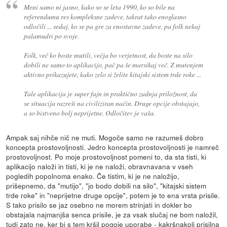
Meni samo ni jasno, kako so se leta 1990, ko so bile na
referendumu res kompleksne zadeve, takrat tako enoglasno
odločili ... sedaj, ko se pa gre za enostavne zadeve, pa folk nekaj
palamudri po svoje.
Folk, več ko boste mutili, večja bo verjetnost, da boste na silo
dobili ne samo to aplikacijo, pač pa še marsikaj več. Z mutenjem
aktivno prikazujete, kako zelo si želite kitajski sistem trde roke ...
Tale aplikacija je super fajn in praktično zadnja priložnost, da
se situacija razreši na civiliziran način. Druge opcije obstajajo,
a so bistveno bolj neprijetne. Odločitev je vaša.
Ampak saj nihče nič ne muti. Mogoče samo ne razumeš dobro
koncepta prostovoljnosti. Jedro koncepta prostovoljnosti je namreč
prostovoljnost. Po moje prostovoljnost pomeni to, da sta tisti, ki
aplikacijo naloži in tisti, ki je ne naloži, obravnavana v vseh
pogledih popolnoma enako. Če tistim, ki je ne naložijo,
prišepnemo, da "mutijo", "jo bodo dobili na silo", "kitajski sistem
trde roke" in "neprijetne druge opcije", potem je to ena vrsta prisile.
S tako prisilo se jaz osebno ne morem strinjati in dokler bo
obstajala najmanjša senca prisile, je za vsak slučaj ne bom naložil,
tudi zato ne, ker bi s tem kršil pogoje uporabe - kakršnakoli prisilna