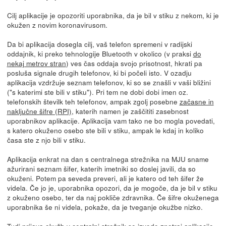
Cilj aplikacije je opozoriti uporabnika, da je bil v stiku z nekom, ki je
okužen z novim koronavirusom.
Da bi aplikacija dosegla cilj, vaš telefon spremeni v radijski
oddajnik, ki preko tehnologije Bluetooth v okolico (v praksi
do
nekaj metrov stran
) ves čas oddaja svojo prisotnost, hkrati pa
posluša signale drugih telefonov, ki bi počeli isto. V ozadju
aplikacija vzdržuje seznam telefonov, ki so se znašli v vaši bližini
("s katerimi ste bili v stiku"). Pri tem ne dobi dobi imen oz.
telefonskih številk teh telefonov, ampak zgolj posebne
začasne in
naključne šifre (RPI)
, katerih namen je zaščititi zasebnost
uporabnikov aplikacije. Aplikacija vam tako ne bo mogla povedati,
s katero okuženo osebo ste bili v stiku, ampak le kdaj in koliko
časa ste z njo bili v stiku.
Aplikacija enkrat na dan s centralnega strežnika na MJU sname
ažurirani seznam šifer, katerih imetniki so doslej javili, da so
okuženi. Potem pa seveda preveri, ali je katero od teh šifer že
videla. Če jo je, uporabnika opozori, da je mogoče, da je bil v stiku
z okuženo osebo, ter da naj pokliče zdravnika. Če šifre okuženega
uporabnika še ni videla, pokaže, da je tveganje okužbe nizko.