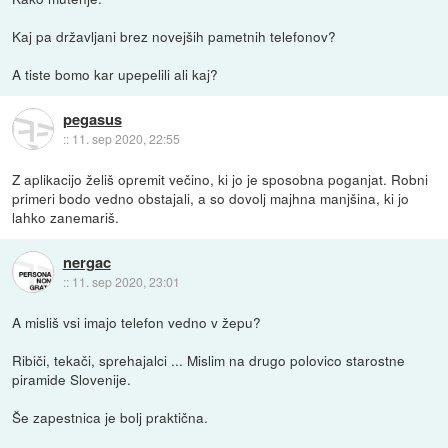
Kaj pa državljani brez novejših pametnih telefonov?
A tiste bomo kar upepelili ali kaj?
pegasus
::
11. sep 2020, 22:55
Z aplikacijo želiš opremit večino, ki jo je sposobna poganjat. Robni
primeri bodo vedno obstajali, a so dovolj majhna manjšina, ki jo
lahko zanemariš.
nergac
::
11. sep 2020, 23:01
A misliš vsi imajo telefon vedno v žepu?
Ribiči, tekači, sprehajalci ... Mislim na drugo polovico starostne
piramide Slovenije.
Še zapestnica je bolj praktična.