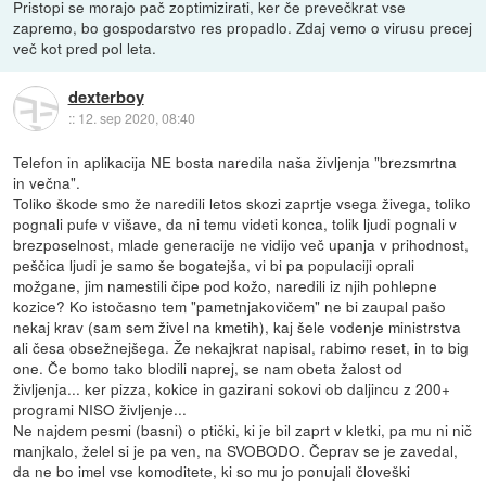
Pristopi se morajo pač zoptimizirati, ker če prevečkrat vse
zapremo, bo gospodarstvo res propadlo. Zdaj vemo o virusu precej
več kot pred pol leta.
dexterboy
::
12. sep 2020, 08:40
Telefon in aplikacija NE bosta naredila naša življenja "brezsmrtna
in večna".
Toliko škode smo že naredili letos skozi zaprtje vsega živega, toliko
pognali pufe v višave, da ni temu videti konca, tolik ljudi pognali v
brezposelnost, mlade generacije ne vidijo več upanja v prihodnost,
peščica ljudi je samo še bogatejša, vi bi pa populaciji oprali
možgane, jim namestili čipe pod kožo, naredili iz njih pohlepne
kozice? Ko istočasno tem "pametnjakovičem" ne bi zaupal pašo
nekaj krav (sam sem živel na kmetih), kaj šele vodenje ministrstva
ali česa obsežnejšega. Že nekajkrat napisal, rabimo reset, in to big
one. Če bomo tako blodili naprej, se nam obeta žalost od
življenja... ker pizza, kokice in gazirani sokovi ob daljincu z 200+
programi NISO življenje...
Ne najdem pesmi (basni) o ptički, ki je bil zaprt v kletki, pa mu ni nič
manjkalo, želel si je pa ven, na SVOBODO. Čeprav se je zavedal,
da ne bo imel vse komoditete, ki so mu jo ponujali človeški