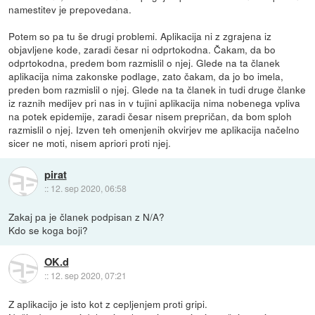
namestitev je prepovedana.
Potem so pa tu še drugi problemi. Aplikacija ni z zgrajena iz
objavljene kode, zaradi česar ni odprtokodna. Čakam, da bo
odprtokodna, predem bom razmislil o njej. Glede na ta članek
aplikacija nima zakonske podlage, zato čakam, da jo bo imela,
preden bom razmislil o njej. Glede na ta članek in tudi druge članke
iz raznih medijev pri nas in v tujini aplikacija nima nobenega vpliva
na potek epidemije, zaradi česar nisem prepričan, da bom sploh
razmislil o njej. Izven teh omenjenih okvirjev me aplikacija načelno
sicer ne moti, nisem apriori proti njej.
pirat
::
12. sep 2020, 06:58
Zakaj pa je članek podpisan z N/A?
Kdo se koga boji?
OK.d
::
12. sep 2020, 07:21
Z aplikacijo je isto kot z cepljenjem proti gripi.