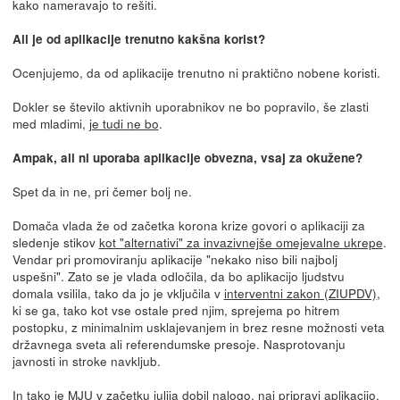
kako nameravajo to rešiti.
Ali je od aplikacije trenutno kakšna korist?
Ocenjujemo, da od aplikacije trenutno ni praktično nobene koristi.
Dokler se število aktivnih uporabnikov ne bo popravilo, še zlasti
med mladimi,
je tudi ne bo
.
Ampak, ali ni uporaba aplikacije obvezna, vsaj za okužene?
Spet da in ne, pri čemer bolj ne.
Domača vlada že od začetka korona krize govori o aplikaciji za
sledenje stikov
kot "alternativi" za invazivnejše omejevalne ukrepe
.
Vendar pri promoviranju aplikacije "nekako niso bili najbolj
uspešni". Zato se je vlada odločila, da bo aplikacijo ljudstvu
domala vsilila, tako da jo je vključila v
interventni zakon (ZIUPDV)
,
ki se ga, tako kot vse ostale pred njim, sprejema po hitrem
postopku, z minimalnim usklajevanjem in brez resne možnosti veta
državnega sveta ali referendumske presoje. Nasprotovanju
javnosti in stroke navkljub.
In tako je MJU v začetku julija dobil nalogo, naj pripravi aplikacijo,