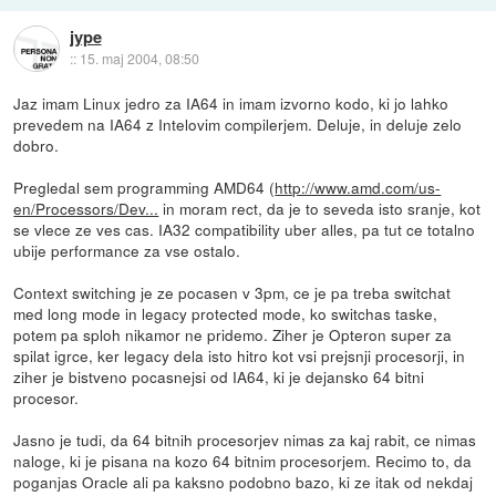
jype
::
15. maj 2004, 08:50
Jaz imam Linux jedro za IA64 in imam izvorno kodo, ki jo lahko
prevedem na IA64 z Intelovim compilerjem. Deluje, in deluje zelo
dobro.
Pregledal sem programming AMD64 (
http://www.amd.com/us-
en/Processors/Dev...
in moram rect, da je to seveda isto sranje, kot
se vlece ze ves cas. IA32 compatibility uber alles, pa tut ce totalno
ubije performance za vse ostalo.
Context switching je ze pocasen v 3pm, ce je pa treba switchat
med long mode in legacy protected mode, ko switchas taske,
potem pa sploh nikamor ne pridemo. Ziher je Opteron super za
spilat igrce, ker legacy dela isto hitro kot vsi prejsnji procesorji, in
ziher je bistveno pocasnejsi od IA64, ki je dejansko 64 bitni
procesor.
Jasno je tudi, da 64 bitnih procesorjev nimas za kaj rabit, ce nimas
naloge, ki je pisana na kozo 64 bitnim procesorjem. Recimo to, da
poganjas Oracle ali pa kaksno podobno bazo, ki ze itak od nekdaj