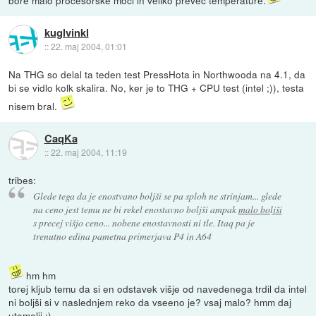
bore malo procesorske moči in veliko preveč temperature.
kuglvinkl
::
22. maj 2004, 01:01
Na THG so delal ta teden test PressHota in Northwooda na 4.1, da
bi se vidlo kolk skalira. No, ker je to THG + CPU test (intel ;)), testa
nisem bral.
CaqKa
::
22. maj 2004, 11:19
tribes:
Glede tega da je enostvano boljši se pa sploh ne strinjam... glede
na ceno jest temu ne bi rekel enostavno boljši ampak
malo boljši
s precej višjo ceno... nobene enostavnosti ni tle. Itaq pa je
trenutno edina pametna primerjava P4 in A64
hm hm
torej kljub temu da si en odstavek višje od navedenega trdil da intel
ni boljši si v naslednjem reko da vseeno je? vsaj malo? hmm daj
utemelji :)