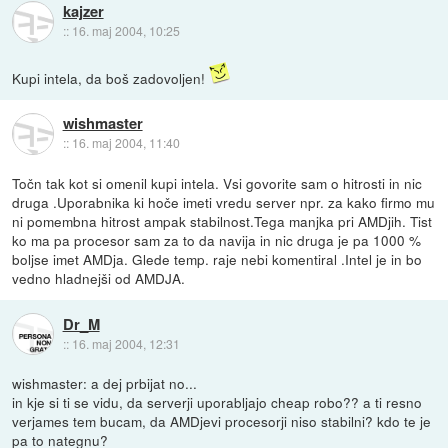
kajzer
::
16. maj 2004, 10:25
Kupi intela, da boš zadovoljen!
wishmaster
::
16. maj 2004, 11:40
Točn tak kot si omenil kupi intela. Vsi govorite sam o hitrosti in nic
druga .Uporabnika ki hoče imeti vredu server npr. za kako firmo mu
ni pomembna hitrost ampak stabilnost.Tega manjka pri AMDjih. Tist
ko ma pa procesor sam za to da navija in nic druga je pa 1000 %
boljse imet AMDja. Glede temp. raje nebi komentiral .Intel je in bo
vedno hladnejši od AMDJA.
Dr_M
::
16. maj 2004, 12:31
wishmaster: a dej prbijat no...
in kje si ti se vidu, da serverji uporabljajo cheap robo?? a ti resno
verjames tem bucam, da AMDjevi procesorji niso stabilni? kdo te je
pa to nategnu?