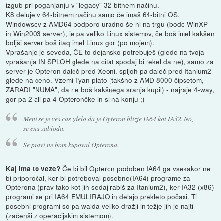
izgub pri poganjanju v "legacy" 32-bitnem načinu.
K8 deluje v 64-bitnem načinu samo če imaš 64-bitni OS.
Windowsov z AMD64 podporo uradno še ni na trgu (bodo WinXP
in Win2003 server), je pa veliko Linux sistemov, če boš imel kakšen
boljši server boš itaq imel Linux gor (po mojem).
Vprašanje je seveda, ČE to dejansko potrebuješ (glede na tvoja
vprašanja IN SPLOH glede na citat spodaj bi rekel da ne), samo za
server je Opteron daleč pred Xeoni, spljoh pa daleč pred Itanium2
glede na ceno. Vzemi Tyan plato (takšno z AMD 8000 čipsetom,
ZARADI "NUMA", da ne boš kakšnega sranja kupil) - najraje 4-way,
gor pa 2 ali pa 4 Opterončke in si na konju ;)
Meni se je ves cas zdelo da je Opteron blizje IA64 kot IA32. No,
se ena zabloda.
Se pravi ne bom kupoval Opterona.
Če bi bil Opteron podoben IA64 ga vsekakor ne
Kaj ima to veze?
bi priporočal, ker bi potreboval posebne(IA64) programe za
Opterona (prav tako kot jih sedaj rabiš za Itanium2), ker IA32 (x86)
programi se pri IA64 EMULIRAJO in delajo prekleto počasi. Ti
posebni programi so pa walda veliko dražji in težje jih je najti
(začenši z operacijskim sistemom).