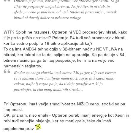
Opteron je po tem, kar sem prebral, vec procesorjev hkrati. To ga
ziher ne pospesuje, ampak bremza. Ja, je hiter, in ni slab, in
glede na ceno je mocnejsi od vseh Intelovih procesorjev, ampak
hkrati ni dovolj dober za nekatere naloge.
WTF? Sploh ne razumeš, Opteron ni VEČ procesorjev hkrati, kako
ti je pa to prišlo na misel? Potem je P4 tudi več procesorjev hkrati,
ker še vedno podpira 16-bitne aplikacije ali kaj?
To da ima AMD64 tehnologijo v 32-bitnem načinu NE VPLIVA na
hitrost, ker takrat se ta del spljoh ne uporablja. Ko pa deluje v 64-
bitnem načinu pa ga to itaq pospešuje, ker ima na voljo več
namenskih registrov.
Ko das za enega cloveka vsak mesec 750 jurjev, ti je cist vseeno,
ce te masina stane 3 miljone namesto 2, saj jo itak kupis samo
enkrat, najbolj vazno pa je, da ti daje zmogljivost, ki jo
potrebujes, in cim manj dodatnih stroskov.
Pri Opteronu imaš večjo zmogljivost za NIŽJO ceno, stroški so pa
itaq enaki.
OK, priznam, niso enaki - Opteron porabi manj energije kot Xeon in
rabi tudi cenejše hlajenje, ker se manj greje, tako da imaš
popolnoma prav