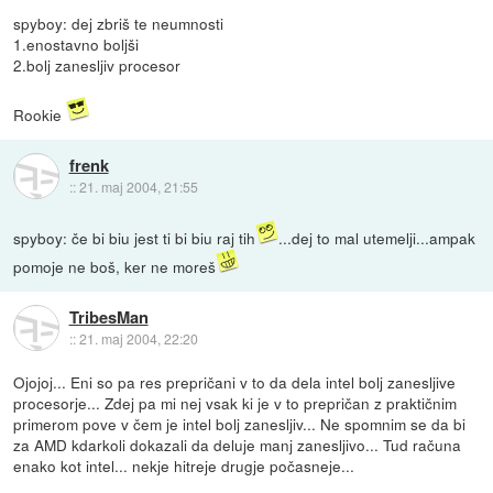
spyboy: dej zbriš te neumnosti
1.enostavno boljši
2.bolj zanesljiv procesor
Rookie
frenk
::
21. maj 2004, 21:55
spyboy: če bi biu jest ti bi biu raj tih
...dej to mal utemelji...ampak
pomoje ne boš, ker ne moreš
TribesMan
::
21. maj 2004, 22:20
Ojojoj... Eni so pa res prepričani v to da dela intel bolj zanesljive
procesorje... Zdej pa mi nej vsak ki je v to prepričan z praktičnim
primerom pove v čem je intel bolj zanesljiv... Ne spomnim se da bi
za AMD kdarkoli dokazali da deluje manj zanesljivo... Tud računa
enako kot intel... nekje hitreje drugje počasneje...