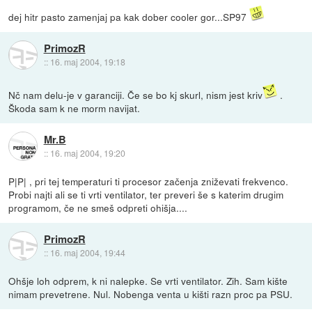
dej hitr pasto zamenjaj pa kak dober cooler gor...SP97
PrimozR
::
16. maj 2004, 19:18
Nč nam delu-je v garanciji. Če se bo kj skurl, nism jest kriv
.
Škoda sam k ne morm navijat.
Mr.B
::
16. maj 2004, 19:20
P|P| , pri tej temperaturi ti procesor začenja zniževati frekvenco.
Probi najti ali se ti vrti ventilator, ter preveri še s katerim drugim
programom, če ne smeš odpreti ohišja....
PrimozR
::
16. maj 2004, 19:44
Ohšje loh odprem, k ni nalepke. Se vrti ventilator. Zih. Sam kište
nimam prevetrene. Nul. Nobenga venta u kišti razn proc pa PSU.