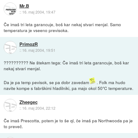
Mr.B
::
16. maj 2004, 19:47
Če imaš tri leta garancuje, boš kar nekaj stvari menjal. Samo
temperatura je vseeno previsoka.
PrimozR
::
16. maj 2004, 19:51
?????????? Ne štekam tega: Če imaš tri leta garancuje, boš kar
nekaj stvari menjal.
Da je pa temp pevisok, se pa dobr zavedam
. Folk ma hudo
navite kompe s fabrškimi hladilniki, pa majo okol 50°C temperature.
Zheegec
::
16. maj 2004, 22:12
Če imaš Prescotta, potem je to še ql, če imaš pa Northwooda pa je
to preveč.