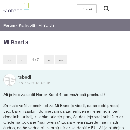
☰
Forum
»
Kaj kupiti
»
Mi Band 3
Mi Band 3
4
/ 7
««
«
»
»»
tebodi
::
6. nov 2018, 02:16
Ali je kdo zasledil Honor Band 4, po možnosti preskusil?
Za malo večji znesek kot za Mi Band je videti, da se dobi precej
več: barvni zaslon, domnevam da zanesljivejše merjenje, in par
dodatnih funkcij, ki lahko pridejo prav, če delujejo vsaj približno ok.
Glede na to, da je "najnovejša" izdaja v tem razredu , se mi zdi
čudno, da še vedno ni (skoraj) nikjer za dobiti v EU. Ali je slučajno