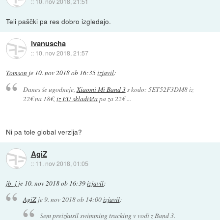
::
10. nov 2018, 21:51
Teli paščki pa res dobro izgledajo.
ivanuscha
::
10. nov 2018, 21:57
Tomson
je
10. nov 2018 ob 16:35
izjavil
:
Danes še ugodneje,
Xiaomi Mi Band 3
s kodo: 5ET52F3DM8 iz
22€ na 18€,
iz EU skladišča
pa za 22€ ...
Ni pa tole global verzija?
AgiZ
::
11. nov 2018, 01:05
jb_j
je
10. nov 2018 ob 16:39
izjavil
:
AgiZ
je
9. nov 2018 ob 14:00
izjavil
:
Sem preizkusil swimming tracking v vodi z Band 3.