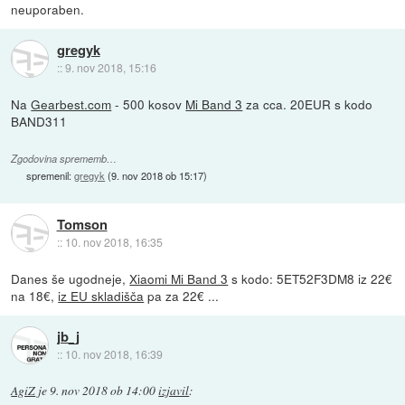
neuporaben.
gregyk
::
9. nov 2018, 15:16
Na
Gearbest.com
- 500 kosov
Mi Band 3
za cca. 20EUR s kodo
BAND311
Zgodovina sprememb…
spremenil:
gregyk
(
9. nov 2018 ob 15:17
)
Tomson
::
10. nov 2018, 16:35
Danes še ugodneje,
Xiaomi Mi Band 3
s kodo: 5ET52F3DM8 iz 22€
na 18€,
iz EU skladišča
pa za 22€ ...
jb_j
::
10. nov 2018, 16:39
AgiZ
je
9. nov 2018 ob 14:00
izjavil
: