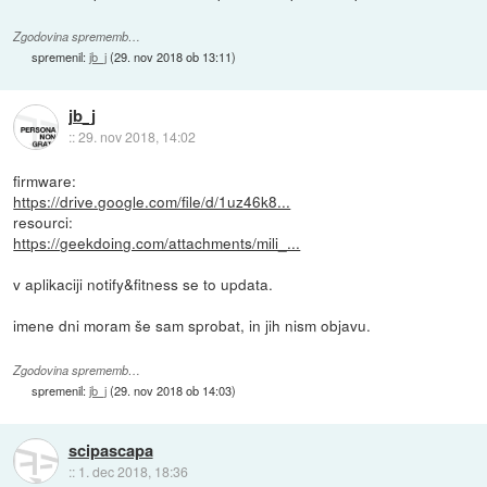
Zgodovina sprememb…
spremenil:
jb_j
(
29. nov 2018 ob 13:11
)
jb_j
::
29. nov 2018, 14:02
firmware:
https://drive.google.com/file/d/1uz46k8...
resourci:
https://geekdoing.com/attachments/mili_...
v aplikaciji notify&fitness se to updata.
imene dni moram še sam sprobat, in jih nism objavu.
Zgodovina sprememb…
spremenil:
jb_j
(
29. nov 2018 ob 14:03
)
scipascapa
::
1. dec 2018, 18:36