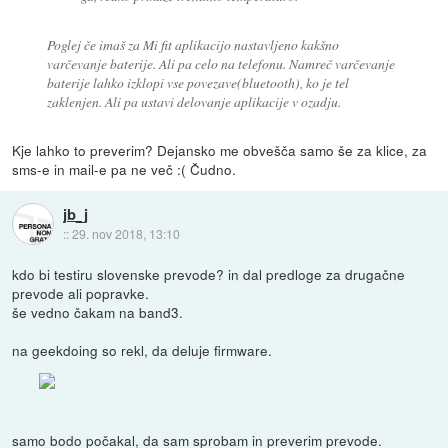
Poglej če imaš za Mi fit aplikacijo nastavljeno kakšno
varčevanje baterije. Ali pa celo na telefonu. Namreč varčevanje
baterije lahko izklopi vse povezave(bluetooth), ko je tel
zaklenjen. Ali pa ustavi delovanje aplikacije v ozadju.
Kje lahko to preverim? Dejansko me obvešča samo še za klice, za
sms-e in mail-e pa ne več :( Čudno.
jb_j
::
29. nov 2018, 13:10
kdo bi testiru slovenske prevode? in dal predloge za drugačne
prevode ali popravke.
še vedno čakam na band3.
na geekdoing so rekl, da deluje firmware.
samo bodo počakal, da sam sprobam in preverim prevode.