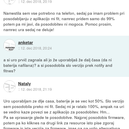
::
12. dec 2018, 20:19
Namestila sem vse potrebno na telefon, sedaj pa imam problem pri
posodabljanju z aplikacijo mi fit, namrec pridem samo do 99%
potem pa mi javi, da posodobitev ni mogoca. Pomoc prosim,
namrec ura sedaj ne deluje!
anketar
::
12. dec 2018, 20:24
a si uro prvič zagnala ali jo že uporabljaš že dalj časa (da ni
baterija nafilana)? a si posodobila slo verzijo prek notify and
fitnes?
Nataly
::
12. dec 2018, 21:19
Uro uporabljam ze dlje casa, baterije je se vec kot 50%. Slo verzijo
sem posodobila preko mi fit. Sedaj mi je ratalo 100%, ampak na uri
se vedno kaze povezi se z aplikacijo za posodobitev. Hm...
Pa se vprasanje glede te posodobitve. Najprej posodobis firmware,
potem pa ko kliknes na drugi link za resource isto pise zgoraj
firmware in ista verzija za firmware, imas pa na voljo alternativna