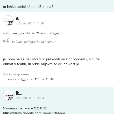
to lahko updejtaš band3 china?
jb_j
::
2. dec 2018, 11:20
scipascapa
je
1. dec 2018 ob 18:36
izjavil
:
to lahko updejtaš band3 china?
ja. bom pa še par stvari pr prevodih še zihr popravlu, tko, da
enkrat v tednu, ki pride objavm še drugo verzijo.
Zgodovina sprememb…
spremenil:
jb_j
(
2. dec 2018 ob 11:20
)
jb_j
::
6. dec 2018, 14:04
Slovenski firmware 2.2.0.12
https://drive.google.com/file/d/11tMoog...