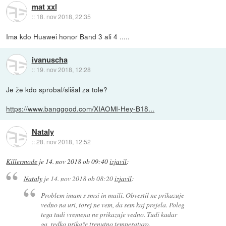
mat xxl
::
18. nov 2018, 22:35
Ima kdo Huawei honor Band 3 ali 4 .....
ivanuscha
::
19. nov 2018, 12:28
Je že kdo sprobal/slišal za tole?
https://www.banggood.com/XIAOMI-Hey-B18...
Nataly
::
28. nov 2018, 12:52
Killermode
je
14. nov 2018 ob 09:40
izjavil
:
Nataly
je
14. nov 2018 ob 08:20
izjavil
:
Problem imam s smsi in maili. Obvestil ne prikazuje
vedno na uri, torej ne vem, da sem kaj prejela. Poleg
tega tudi vremena ne prikazuje vedno. Tudi kadar
ga, redko prikaže trenutno temperaturo.