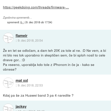
https://geekdoing.com/threads/firmware-...
Zgodovina sprememb…
spremenil:
jb_j
(
9. dec 2018 ob 17:54
)
flameir
::
9. dec 2018, 20:54
Že en let se odločam, a dam teh 20€ za tole al ne. :D Ne vem, a bi
mi blo res tok uporabno in skeptičen sem, če bi sploh nosil to cele
dneve gor.. :D
Pa vseeno, uporablja kdo tole z iPhonom in če ja - kako se
obnese?
mat xxl
::
9. dec 2018, 22:53
Kdaj pa še za Huawei band 3 pa 4 naredite ?
jacksy