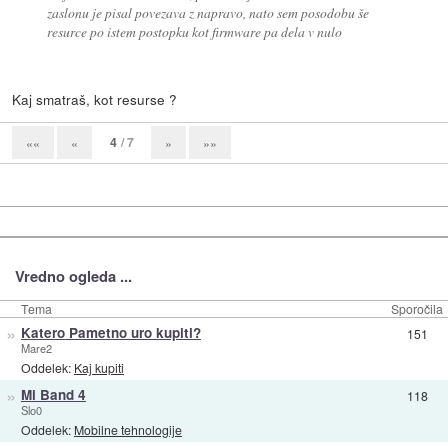
zaslonu je pisal povezava z napravo, nato sem posodobu še
resurce po istem postopku kot firmware pa dela v nulo
Kaj smatraš, kot resurse ?
4
/ 7
««
«
»
»»
Vredno ogleda ...
Tema
Sporočila
»
Katero Pametno uro kupiti?
151
Mare2
Oddelek:
Kaj kupiti
»
Mi Band 4
118
Slo0
Oddelek:
Mobilne tehnologije