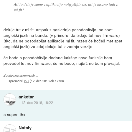
Ali to deluje samo z aplikacijo notify&fitness, ali je mozno tudi z
mi fit?
deluje tut z mi fit. ampak z naslednjo posodobitvijo, bo spet
angleški jezik na bandu. (v primeru, da izdajo tut nov firmware)
(tko, da ne posodabljat aplikacije mi fit, razen če hočeš met spet
angleški jezik) za zdaj deluje tut z zadnjo verzijo
če bodo s posodobitvijo dodane kakšne nove funkcije bom
prevedel tut nov firmware, če ne bodo, najbrž ne bom prevajal.
Zgodovina sprememb…
spremenil:
jb_j
(
12. dec 2018 ob 17:53
)
anketar
::
12. dec 2018, 18:22
o super, thx
Nataly