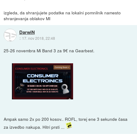
izgleda, da shranjujete podatke na lokalni pomnilnik namesto
shranjevanja oblakov MI
DarwiN
::
17. nov 2018, 22:48
25-26 novembra Mi Band 3 za 9€ na Gearbest.
Ampak samo 2x po 200 kosov.. ROFL, torej ene 3 sekunde časa
za izvedbo nakupa. Hitri prsti ...