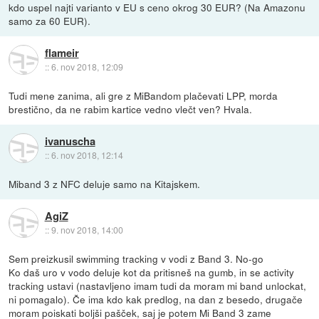
kdo uspel najti varianto v EU s ceno okrog 30 EUR? (Na Amazonu
samo za 60 EUR).
flameir
::
6. nov 2018, 12:09
Tudi mene zanima, ali gre z MiBandom plačevati LPP, morda
brestično, da ne rabim kartice vedno vlečt ven? Hvala.
ivanuscha
::
6. nov 2018, 12:14
Miband 3 z NFC deluje samo na Kitajskem.
AgiZ
::
9. nov 2018, 14:00
Sem preizkusil swimming tracking v vodi z Band 3. No-go
Ko daš uro v vodo deluje kot da pritisneš na gumb, in se activity
tracking ustavi (nastavljeno imam tudi da moram mi band unlockat,
ni pomagalo). Če ima kdo kak predlog, na dan z besedo, drugače
moram poiskati boljši pašček, saj je potem Mi Band 3 zame