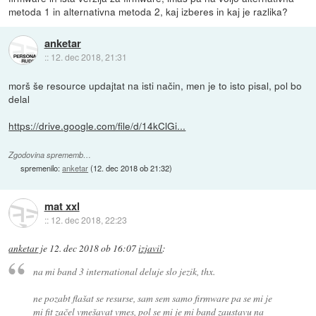
metoda 1 in alternativna metoda 2, kaj izberes in kaj je razlika?
anketar
::
12. dec 2018, 21:31
morš še resource updajtat na isti način, men je to isto pisal, pol bo
delal
https://drive.google.com/file/d/14kClGi...
Zgodovina sprememb…
spremenilo:
anketar
(
12. dec 2018 ob 21:32
)
mat xxl
::
12. dec 2018, 22:23
anketar
je
12. dec 2018 ob 16:07
izjavil
:
na mi band 3 international deluje slo jezik, thx.
ne pozabt flašat se resurse, sam sem samo firmware pa se mi je
mi fit začel vmešavat vmes, pol se mi je mi band zaustavu na