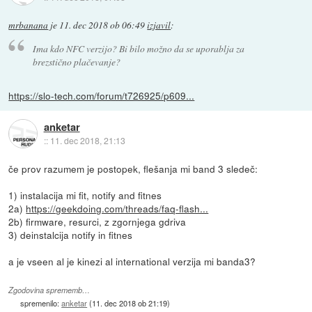
mrbanana
je
11. dec 2018 ob 06:49
izjavil
:
Ima kdo NFC verzijo? Bi bilo možno da se uporablja za
brezstično plačevanje?
https://slo-tech.com/forum/t726925/p609...
anketar
::
11. dec 2018, 21:13
če prov razumem je postopek, flešanja mi band 3 sledeč:
1) instalacija mi fit, notify and fitnes
2a)
https://geekdoing.com/threads/faq-flash...
2b) firmware, resurci, z zgornjega gdriva
3) deinstalcija notify in fitnes
a je vseen al je kinezi al international verzija mi banda3?
Zgodovina sprememb…
spremenilo:
anketar
(
11. dec 2018 ob 21:19
)