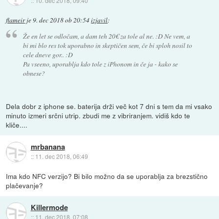
::
10. dec 2018, 09:40
flameir
je
9. dec 2018 ob 20:54
izjavil
:
Že en let se odločam, a dam teh 20€ za tole al ne. :D Ne vem, a
bi mi blo res tok uporabno in skeptičen sem, če bi sploh nosil to
cele dneve gor.. :D
Pa vseeno, uporablja kdo tole z iPhonom in če ja - kako se
obnese?
Dela dobr z iphone se. baterija drži več kot 7 dni s tem da mi vsako
minuto izmeri srčni utrip. zbudi me z vibriranjem. vidiš kdo te
kliče....
mrbanana
::
11. dec 2018, 06:49
Ima kdo NFC verzijo? Bi bilo možno da se uporablja za brezstično
plačevanje?
Killermode
::
11. dec 2018, 07:08