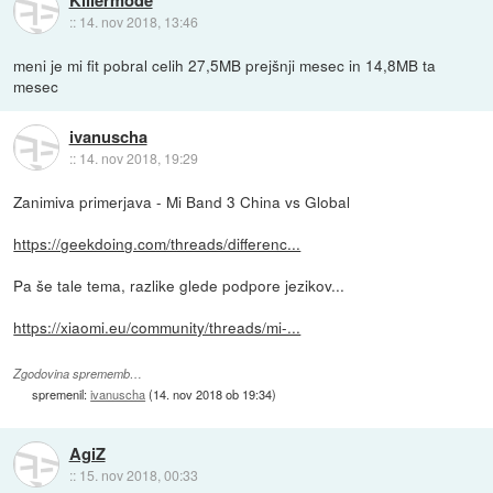
::
14. nov 2018, 13:46
meni je mi fit pobral celih 27,5MB prejšnji mesec in 14,8MB ta
mesec
ivanuscha
::
14. nov 2018, 19:29
Zanimiva primerjava - Mi Band 3 China vs Global
https://geekdoing.com/threads/differenc...
Pa še tale tema, razlike glede podpore jezikov...
https://xiaomi.eu/community/threads/mi-...
Zgodovina sprememb…
spremenil:
ivanuscha
(
14. nov 2018 ob 19:34
)
AgiZ
::
15. nov 2018, 00:33