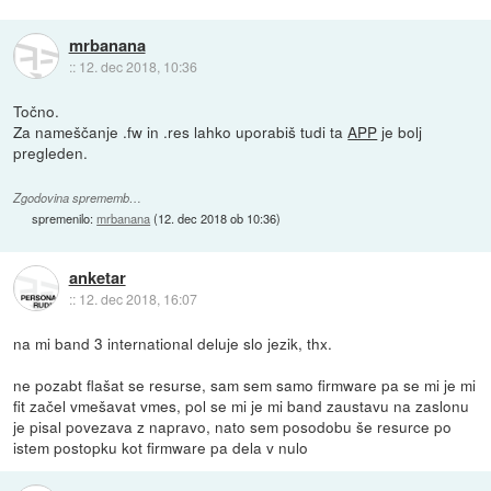
mrbanana
::
12. dec 2018, 10:36
Točno.
Za nameščanje .fw in .res lahko uporabiš tudi ta
APP
je bolj
pregleden.
Zgodovina sprememb…
spremenilo:
mrbanana
(
12. dec 2018 ob 10:36
)
anketar
::
12. dec 2018, 16:07
na mi band 3 international deluje slo jezik, thx.
ne pozabt flašat se resurse, sam sem samo firmware pa se mi je mi
fit začel vmešavat vmes, pol se mi je mi band zaustavu na zaslonu
je pisal povezava z napravo, nato sem posodobu še resurce po
istem postopku kot firmware pa dela v nulo