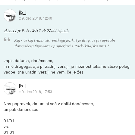
jb_j
::
9. dec 2018, 12:40
okica11
je
9. dec 2018 ob 02:33
izjavil
:
Kaj - če kaj (razen slovenskega jezika) je drugače pri uporabi
slovenskega firmwara v primerjavi s stock (kitajska ura) ?
zapis datuma, dan/mesec,
in nič drugega, aja pr zadnji verziji, je možnost tekalne steze poleg
vadbe. (na uradni verziji ne vem, če je že)
jb_j
::
9. dec 2018, 17:53
Nov popravek, datum ni več v obliki dan/mesec,
ampak dan.mesec
01/01
vs.
01.01