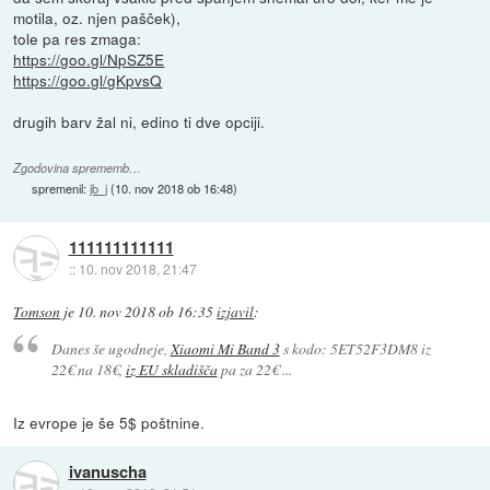
motila, oz. njen pašček),
tole pa res zmaga:
https://goo.gl/NpSZ5E
https://goo.gl/gKpvsQ
drugih barv žal ni, edino ti dve opciji.
Zgodovina sprememb…
spremenil:
jb_j
(
10. nov 2018 ob 16:48
)
111111111111
::
10. nov 2018, 21:47
Tomson
je
10. nov 2018 ob 16:35
izjavil
:
Danes še ugodneje,
Xiaomi Mi Band 3
s kodo: 5ET52F3DM8 iz
22€ na 18€,
iz EU skladišča
pa za 22€ ...
Iz evrope je še 5$ poštnine.
ivanuscha