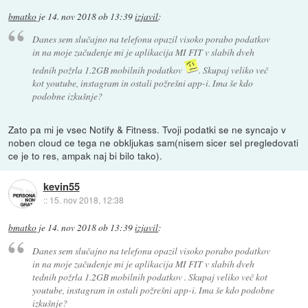
bmatko
je
14. nov 2018 ob 13:39
izjavil
:
Danes sem slučajno na telefonu opazil visoko porabo podatkov
in na moje začudenje mi je aplikacija MI FIT v slabih dveh
tednih požrla 1.2GB mobilnih podatkov
. Skupaj veliko več
kot youtube, instagram in ostali požrešni app-i. Ima še kdo
podobne izkušnje?
Zato pa mi je vsec Notify & Fitness. Tvoji podatki se ne syncajo v
noben cloud ce tega ne obkljukas sam(nisem sicer sel pregledovati
ce je to res, ampak naj bi bilo tako).
kevin55
::
15. nov 2018, 12:38
bmatko
je
14. nov 2018 ob 13:39
izjavil
:
Danes sem slučajno na telefonu opazil visoko porabo podatkov
in na moje začudenje mi je aplikacija MI FIT v slabih dveh
tednih požrla 1.2GB mobilnih podatkov . Skupaj veliko več kot
youtube, instagram in ostali požrešni app-i. Ima še kdo podobne
izkušnje?