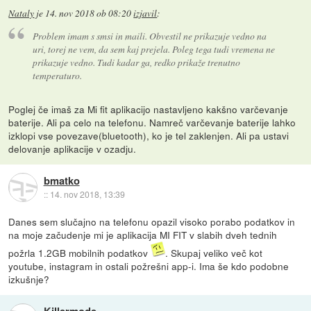
Nataly
je
14. nov 2018 ob 08:20
izjavil
:
Problem imam s smsi in maili. Obvestil ne prikazuje vedno na
uri, torej ne vem, da sem kaj prejela. Poleg tega tudi vremena ne
prikazuje vedno. Tudi kadar ga, redko prikaže trenutno
temperaturo.
Poglej če imaš za Mi fit aplikacijo nastavljeno kakšno varčevanje
baterije. Ali pa celo na telefonu. Namreč varčevanje baterije lahko
izklopi vse povezave(bluetooth), ko je tel zaklenjen. Ali pa ustavi
delovanje aplikacije v ozadju.
bmatko
::
14. nov 2018, 13:39
Danes sem slučajno na telefonu opazil visoko porabo podatkov in
na moje začudenje mi je aplikacija MI FIT v slabih dveh tednih
požrla 1.2GB mobilnih podatkov
. Skupaj veliko več kot
youtube, instagram in ostali požrešni app-i. Ima še kdo podobne
izkušnje?
Killermode