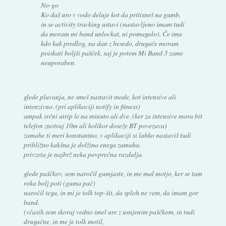
No-go
Ko daš uro v vodo deluje kot da pritisneš na gumb,
in se activity tracking ustavi (nastavljeno imam tudi
da moram mi band unlockat, ni pomagalo). Če ima
kdo kak predlog, na dan z besedo, drugače moram
poiskati boljši pašček, saj je potem Mi Band 3 zame
neuporaben.
glede plavanja, ne smeš nastavit mode, kot intensive ali
intenzivno. (pri aplikaciji notify in fitness)
ampak srčni utrip le na minuto ali dve. (ker za intensive mora bit
telefon znotraj 10m ali kolikor doseže BT povezava)
zamahe ti meri konstantno, v aplikaciji si lahko nastaviš tudi
približno kakšna je dolžina enega zamaha.
privzeta je najbrž neka povprečna razdalja.
glede paščkov, sem naročil gumjaste, in me mal motjo, ker se tam
roka bolj poti (guma pač)
naročil tega, in mi je tolk top-šit, da sploh ne vem, da imam gor
band.
(včasih sem skoraj vedno imel ure z usnjenim paščkom, in tudi
drugačne, in me je tolk motil,