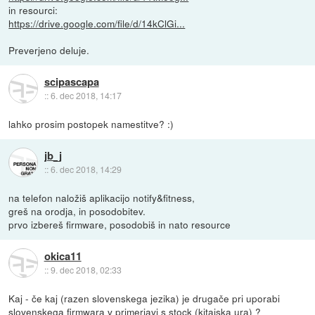
in resourci:
https://drive.google.com/file/d/14kClGi...
Preverjeno deluje.
scipascapa
::
6. dec 2018, 14:17
lahko prosim postopek namestitve? :)
jb_j
::
6. dec 2018, 14:29
na telefon naložiš aplikacijo notify&fitness,
greš na orodja, in posodobitev.
prvo izbereš firmware, posodobiš in nato resource
okica11
::
9. dec 2018, 02:33
Kaj - če kaj (razen slovenskega jezika) je drugače pri uporabi
slovenskega firmwara v primerjavi s stock (kitajska ura) ?