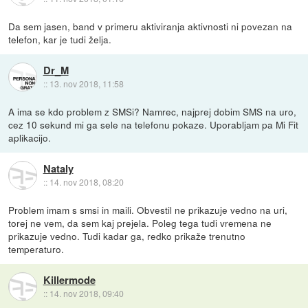
Da sem jasen, band v primeru aktiviranja aktivnosti ni povezan na
telefon, kar je tudi želja.
Dr_M
::
13. nov 2018, 11:58
A ima se kdo problem z SMSi? Namrec, najprej dobim SMS na uro,
cez 10 sekund mi ga sele na telefonu pokaze. Uporabljam pa Mi Fit
aplikacijo.
Nataly
::
14. nov 2018, 08:20
Problem imam s smsi in maili. Obvestil ne prikazuje vedno na uri,
torej ne vem, da sem kaj prejela. Poleg tega tudi vremena ne
prikazuje vedno. Tudi kadar ga, redko prikaže trenutno
temperaturo.
Killermode
::
14. nov 2018, 09:40