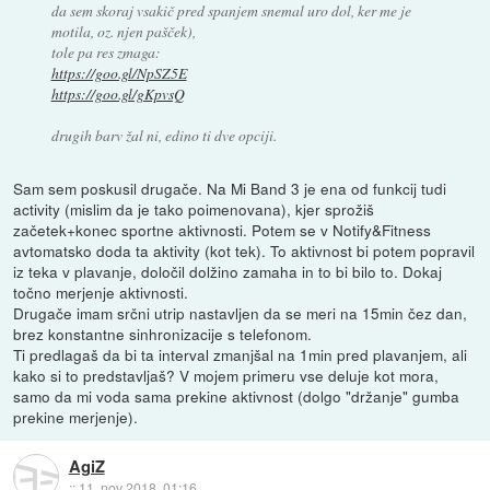
da sem skoraj vsakič pred spanjem snemal uro dol, ker me je
motila, oz. njen pašček),
tole pa res zmaga:
https://goo.gl/NpSZ5E
https://goo.gl/gKpvsQ
drugih barv žal ni, edino ti dve opciji.
Sam sem poskusil drugače. Na Mi Band 3 je ena od funkcij tudi
activity (mislim da je tako poimenovana), kjer sprožiš
začetek+konec sportne aktivnosti. Potem se v Notify&Fitness
avtomatsko doda ta aktivity (kot tek). To aktivnost bi potem popravil
iz teka v plavanje, določil dolžino zamaha in to bi bilo to. Dokaj
točno merjenje aktivnosti.
Drugače imam srčni utrip nastavljen da se meri na 15min čez dan,
brez konstantne sinhronizacije s telefonom.
Ti predlagaš da bi ta interval zmanjšal na 1min pred plavanjem, ali
kako si to predstavljaš? V mojem primeru vse deluje kot mora,
samo da mi voda sama prekine aktivnost (dolgo "držanje" gumba
prekine merjenje).
AgiZ
::
11. nov 2018, 01:16