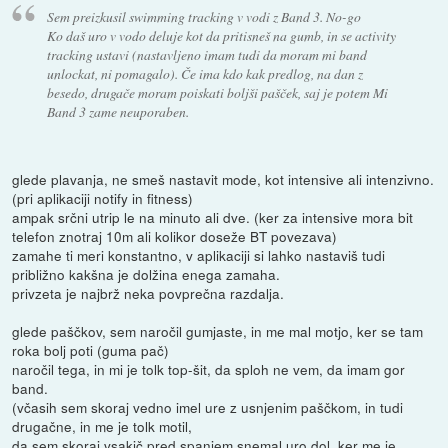
Sem preizkusil swimming tracking v vodi z Band 3. No-go
Ko daš uro v vodo deluje kot da pritisneš na gumb, in se activity
tracking ustavi (nastavljeno imam tudi da moram mi band
unlockat, ni pomagalo). Če ima kdo kak predlog, na dan z
besedo, drugače moram poiskati boljši pašček, saj je potem Mi
Band 3 zame neuporaben.
glede plavanja, ne smeš nastavit mode, kot intensive ali intenzivno.
(pri aplikaciji notify in fitness)
ampak srčni utrip le na minuto ali dve. (ker za intensive mora bit
telefon znotraj 10m ali kolikor doseže BT povezava)
zamahe ti meri konstantno, v aplikaciji si lahko nastaviš tudi
približno kakšna je dolžina enega zamaha.
privzeta je najbrž neka povprečna razdalja.
glede paščkov, sem naročil gumjaste, in me mal motjo, ker se tam
roka bolj poti (guma pač)
naročil tega, in mi je tolk top-šit, da sploh ne vem, da imam gor
band.
(včasih sem skoraj vedno imel ure z usnjenim paščkom, in tudi
drugačne, in me je tolk motil,
da sem skoraj vsakič pred spanjem snemal uro dol, ker me je