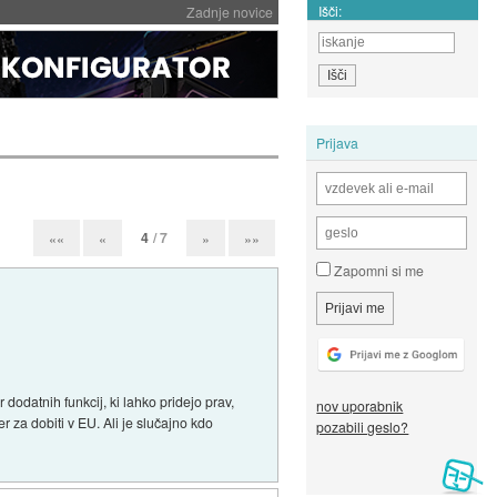
Išči:
Zadnje novice
Prijava
4
/ 7
««
«
»
»»
Zapomni si me
dodatnih funkcij, ki lahko pridejo prav,
nov uporabnik
er za dobiti v EU. Ali je slučajno kdo
pozabili geslo?