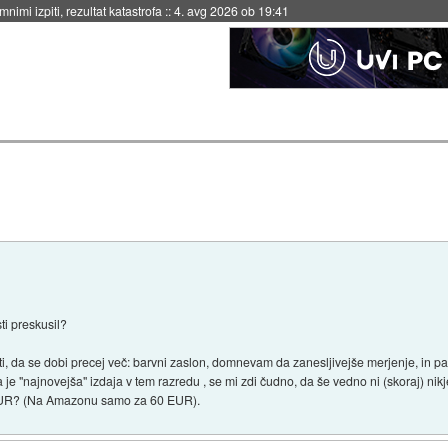
eto za večkratno uporabo
::
4. avg 2026 ob 19:41
3
ti preskusil?
i, da se dobi precej več: barvni zaslon, domnevam da zanesljivejše merjenje, in par 
a je "najnovejša" izdaja v tem razredu , se mi zdi čudno, da še vedno ni (skoraj) nikj
0 EUR? (Na Amazonu samo za 60 EUR).