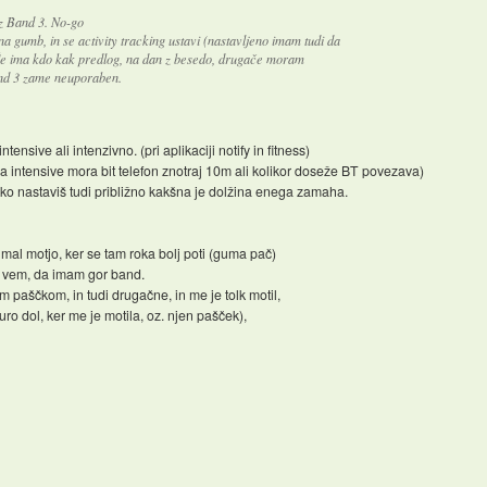
z Band 3. No-go
na gumb, in se activity tracking ustavi (nastavljeno imam tudi da
e ima kdo kak predlog, na dan z besedo, drugače moram
Band 3 zame neuporaben.
ensive ali intenzivno. (pri aplikaciji notify in fitness)
 za intensive mora bit telefon znotraj 10m ali kolikor doseže BT povezava)
ahko nastaviš tudi približno kakšna je dolžina enega zamaha.
mal motjo, ker se tam roka bolj poti (guma pač)
 ne vem, da imam gor band.
 paščkom, in tudi drugačne, in me je tolk motil,
o dol, ker me je motila, oz. njen pašček),