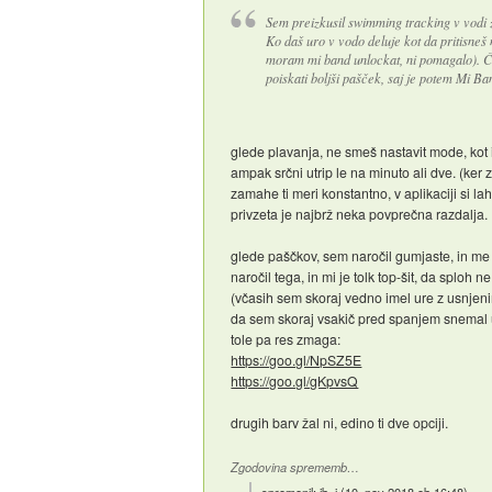
Sem preizkusil swimming tracking v vodi 
Ko daš uro v vodo deluje kot da pritisneš 
moram mi band unlockat, ni pomagalo). Č
poiskati boljši pašček, saj je potem Mi 
glede plavanja, ne smeš nastavit mode, kot int
ampak srčni utrip le na minuto ali dve. (ker
zamahe ti meri konstantno, v aplikaciji si l
privzeta je najbrž neka povprečna razdalja.
glede paščkov, sem naročil gumjaste, in me 
naročil tega, in mi je tolk top-šit, da sploh
(včasih sem skoraj vedno imel ure z usnjenim
da sem skoraj vsakič pred spanjem snemal ur
tole pa res zmaga:
https://goo.gl/NpSZ5E
https://goo.gl/gKpvsQ
drugih barv žal ni, edino ti dve opciji.
Zgodovina sprememb…