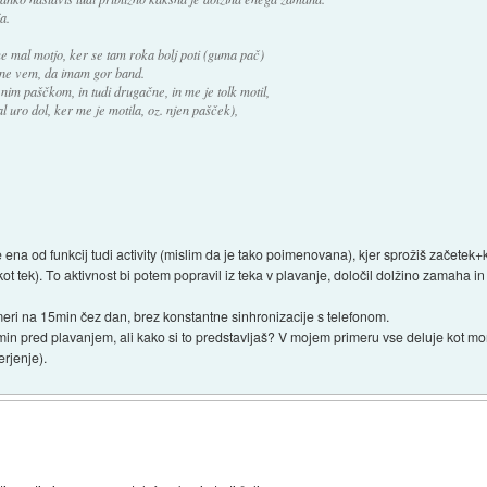
a.
e mal motjo, ker se tam roka bolj poti (guma pač)
oh ne vem, da imam gor band.
nim paščkom, in tudi drugačne, in me je tolk motil,
uro dol, ker me je motila, oz. njen pašček),
na od funkcij tudi activity (mislim da je tako poimenovana), kjer sprožiš začetek+
ot tek). To aktivnost bi potem popravil iz teka v plavanje, določil dolžino zamaha in 
eri na 15min čez dan, brez konstantne sinhronizacije s telefonom.
1min pred plavanjem, ali kako si to predstavljaš? V mojem primeru vse deluje kot 
rjenje).