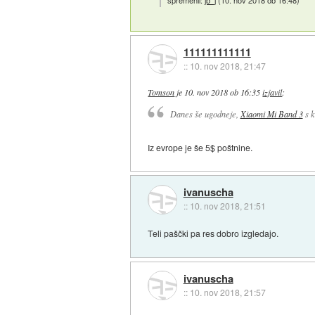
spremenil:
jb_j
(
10. nov 2018 ob 16:48
)
111111111111
::
10. nov 2018, 21:47
Tomson
je
10. nov 2018 ob 16:35
izjavil
:
Danes še ugodneje,
Xiaomi Mi Band 3
s k
Iz evrope je še 5$ poštnine.
ivanuscha
::
10. nov 2018, 21:51
Teli paščki pa res dobro izgledajo.
ivanuscha
::
10. nov 2018, 21:57