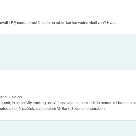
vati LPP, morda brestično, da ne rabim kartice vedno vlečt ven? Hvala.
Band 3. No-go
a gumb, in se activity tracking ustavi (nastavljeno imam tudi da moram mi band unl
oiskati boljši pašček, saj je potem Mi Band 3 zame neuporaben.