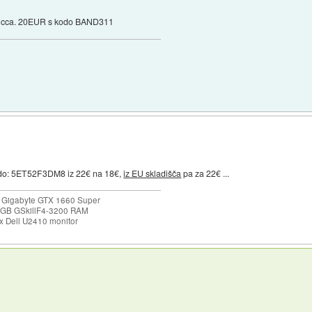
 cca. 20EUR s kodo BAND311
do: 5ET52F3DM8 iz 22€ na 18€,
iz EU skladišča
pa za 22€ ...
 Gigabyte GTX 1660 Super
32GB GSkillF4-3200 RAM
 Dell U2410 monitor