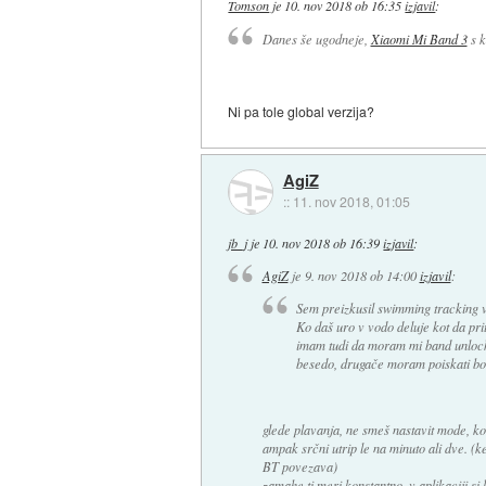
Tomson
je
10. nov 2018 ob 16:35
izjavil
:
Danes še ugodneje,
Xiaomi Mi Band 3
s k
Ni pa tole global verzija?
AgiZ
::
11. nov 2018, 01:05
jb_j
je
10. nov 2018 ob 16:39
izjavil
:
AgiZ
je
9. nov 2018 ob 14:00
izjavil
:
Sem preizkusil swimming tracking v
Ko daš uro v vodo deluje kot da prit
imam tudi da moram mi band unlock
besedo, drugače moram poiskati bo
glede plavanja, ne smeš nastavit mode, kot i
ampak srčni utrip le na minuto ali dve. (k
BT povezava)
zamahe ti meri konstantno, v aplikaciji si