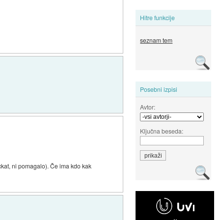
Hitre funkcije
seznam tem
Posebni izpisi
Avtor:
Ključna beseda:
ockat, ni pomagalo). Če ima kdo kak