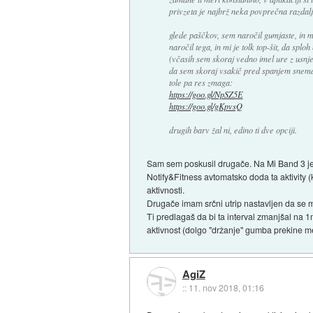
privzeta je najbrž neka povprečna razdalj
glede paščkov, sem naročil gumjaste, in m
naročil tega, in mi je tolk top-šit, da spl
(včasih sem skoraj vedno imel ure z usnje
da sem skoraj vsakič pred spanjem snemal 
tole pa res zmaga:
https://goo.gl/NpSZ5E
https://goo.gl/gKpvsQ
drugih barv žal ni, edino ti dve opciji.
Sam sem poskusil drugače. Na Mi Band 3 je e
Notify&Fitness avtomatsko doda ta aktivity (k
aktivnosti.
Drugače imam srčni utrip nastavljen da se m
Ti predlagaš da bi ta interval zmanjšal na 
aktivnost (dolgo "držanje" gumba prekine me
AgiZ
::
11. nov 2018, 01:16