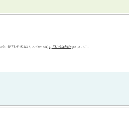
odo: 5ET52F3DM8 iz 22€ na 18€,
iz EU skladišča
pa za 22€ ...