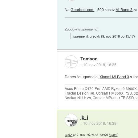
Na
Gearbest.com
- 500 kosov
Mi Band 3
za
Zgodovina sprememb…
spremenil:
gregyk
(
9. nov 2018 ob 15:17
)
Tomson
::
10. nov 2018, 16:35
Danes še ugodneje,
Xiaomi Mi Band 3
s ko
Asus Prime X470 Pro, AMD Ryzen 9 3900X,
Fractal Design R6, Corsair RM850X PSU, 
Noctua NHU12s, Corsair MP600 1TB SSD, 2x
jb_j
::
10. nov 2018, 16:39
AgiZ
je
9. nov 2018 ob 14:00
izjavil
: