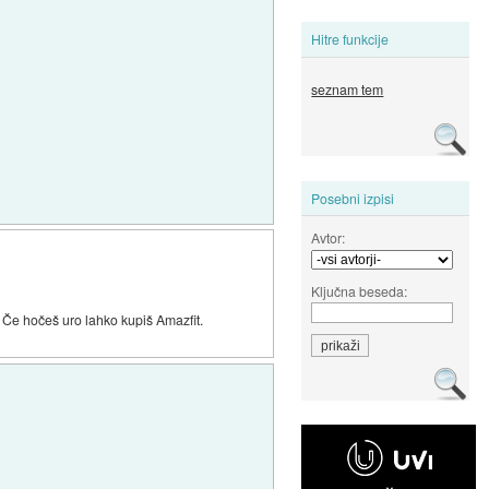
Hitre funkcije
seznam tem
Posebni izpisi
Avtor:
Ključna beseda:
. Če hočeš uro lahko kupiš Amazfit.