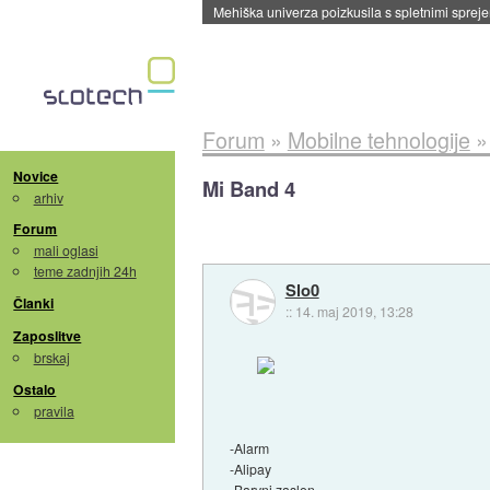
Evropska vesoljska agencija razvija svojo rak
Forum
»
Mobilne tehnologije
Novice
Mi Band 4
arhiv
Forum
mali oglasi
teme zadnjih 24h
Slo0
Članki
::
14. maj 2019, 13:28
Zaposlitve
brskaj
Ostalo
pravila
-Alarm
-Alipay
-Barvni zaslon