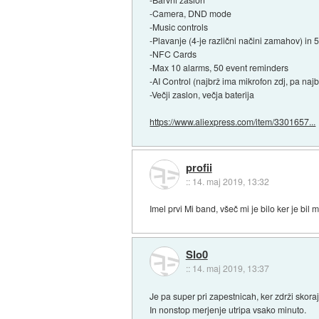
-Camera, DND mode
-Music controls
-Plavanje (4-je različni načini zamahov) in 5
-NFC Cards
-Max 10 alarms, 50 event reminders
-AI Control (najbrž ima mikrofon zdj, pa naj
-Večji zaslon, večja baterija
https://www.aliexpress.com/item/3301657...
profii
::
14. maj 2019, 13:32
Imel prvi Mi band, všeč mi je bilo ker je bi
Slo0
::
14. maj 2019, 13:37
Je pa super pri zapestnicah, ker zdrži skoraj
In nonstop merjenje utripa vsako minuto.