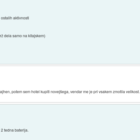
 ostalih aktivnosti
brž dela samo na kitajskem)
l majhen, potem sem hotel kupiti novejšega, vendar me je pri vsakem zmotila velikost
 2 tedna baterija.