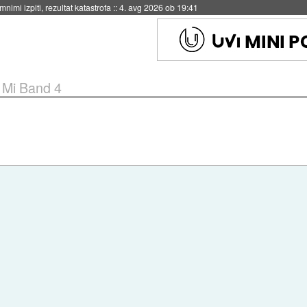
eto za večkratno uporabo
::
4. avg 2026 ob 19:41
»
Mi Band 4