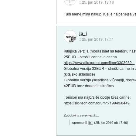
::
25. jun 2019, 13:18
Tudi mene mika nakup. Kje je najcenejša va
jb_j
::
25. jun 2019, 17:41
Kitajska verzija (moraš imet na telefonu nast
25EUR + stroški carine in carina
https://www.aliexpress.com/item/3303982...
Globalna verzija 33EUR + stroški carine in 
(kitajsko skladišče)
Globalna verzija (skladišče v Španiji, dost
42EUR brez dodatnih stroškov
Tomson ma najbrž še opcije brez carine:
https://slo-tech.com/forum/t719943/8449
Zgodovina sprememb…
spremenil:
jb_j
(
25. jun 2019 ob 17:46
)