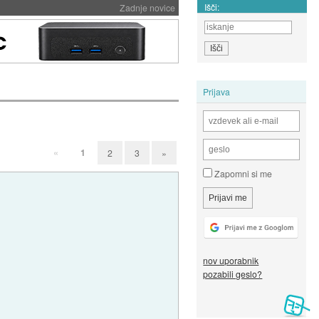
Išči:
Zadnje novice
Prijava
«
1
2
3
»
Zapomni si me
nov uporabnik
pozabili geslo?