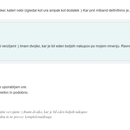
er, kateri nebi izgledal kot ura ampak kot dodatek :) Kar prvi miband definitivno je,
imi verzijami :) Imam dvojko, kar je bil eden boljsih nakupov po mojem mnenju. Ravn
ne uporabljam ure.
telefon in podobno.
jimi verzijami :) Imam dvojko, kar je bil eden boljsih nakupov
lna in ne prevec kompleksna/draga.