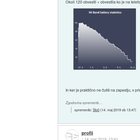
Okoli 120 obvestil + obvestila ko je na tele
In ker je praktično ne čutiš na zapestju, v pr
Zgodovina sprememb…
spremenilo:
Slo0
(
14. maj 2019 ob 13:47
)
profii
::
14. maj 2019, 13:41