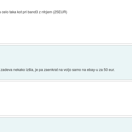
 celo taka kot pri band3 z nfcjem (25EUR)
 zadeva nekako izšla, je pa zaenkrat na voljo samo na ebay-u za 50 eur.