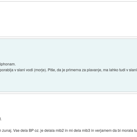
z iphonam.
ablja v slani vodi (morje). Piše, da je primerna za plavanje, ma lahko tudi v slan
.
 zunaj. Vse dela BP oz. je delala mib2 in mi dela mib3 in verjamem da bi morala tu