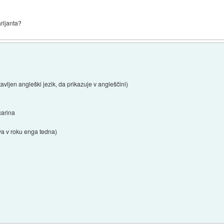
rijanta?
avljen angleški jezik, da prikazuje v angleščini)
carina
ava v roku enga tedna)