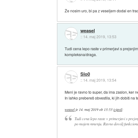
Že nosim uro, bi pa z veseljem dodal en track
weasel
::
14. maj 2019, 13:53
Tudi cena lepo raste v primerjavi s prejsnj
kompleksna/draga.
Slo0
::
14. maj 2019, 13:54
Meni je ravno to super, da ima zaslon, ker 
In lahko prebereš obvestila, ki jih dobiš na 
weasel
je
14. maj 2019 ob 13:53
izjavil
:
Tudi cena lepo raste v primerjavi s prejsn
po mojem mnenju. Ravno dovolj funkciona