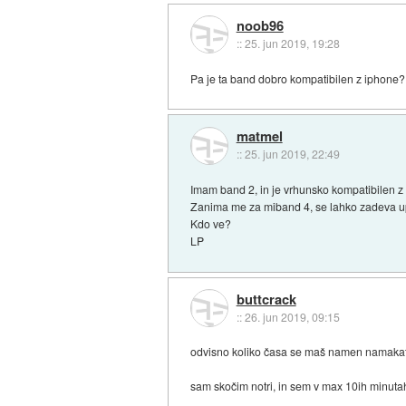
noob96
::
25. jun 2019, 19:28
Pa je ta band dobro kompatibilen z iphone?
matmel
::
25. jun 2019, 22:49
Imam band 2, in je vrhunsko kompatibilen 
Zanima me za miband 4, se lahko zadeva upor
Kdo ve?
LP
buttcrack
::
26. jun 2019, 09:15
odvisno koliko časa se maš namen namakat
sam skočim notri, in sem v max 10ih minutah