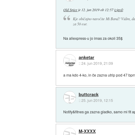
Old Spice
je
12. jun 2019 ob 12:57
izjavil
:
Kje običajno naročite Mi Band? Vidim, da
za 50 eur.
Na aliexpress-u jo imas za okoli 35$
anketar
::
24. jun 2019, 21:09
a ma kdo 4-ko, in če zazna utrip pod 47 bp
buttcrack
::
25. jun 2019, 12:15
Notify&fitnes ga zazna gladko, samo mi fit a
M-XXXX